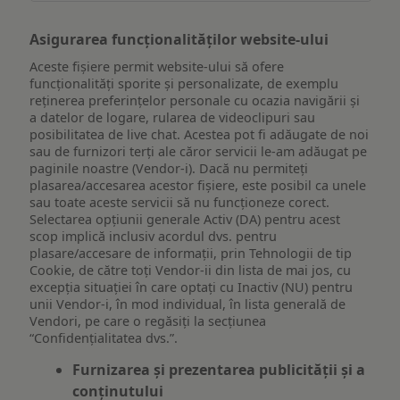
Asigurarea funcționalităților website-ului
Aceste fișiere permit website-ului să ofere
funcționalități sporite și personalizate, de exemplu
reţinerea preferinţelor personale cu ocazia navigării și
a datelor de logare, rularea de videoclipuri sau
posibilitatea de live chat. Acestea pot fi adăugate de noi
sau de furnizori terți ale căror servicii le-am adăugat pe
paginile noastre (Vendor-i). Dacă nu permiteți
plasarea/accesarea acestor fișiere, este posibil ca unele
sau toate aceste servicii să nu funcționeze corect.
Selectarea opțiunii generale Activ (DA) pentru acest
scop implică inclusiv acordul dvs. pentru
plasare/accesare de informații, prin Tehnologii de tip
Cookie, de către toți Vendor-ii din lista de mai jos, cu
excepția situației în care optați cu Inactiv (NU) pentru
unii Vendor-i, în mod individual, în lista generală de
Vendori, pe care o regăsiți la secțiunea
“Confidențialitatea dvs.”.
Furnizarea și prezentarea publicității și a
conținutului