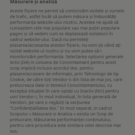
Măsurare și analiză
Aceste fișiere ne permit să contorizăm vizitele și sursele
de trafic, astfel încât să putem măsura și îmbunătăți
performanța website-ului nostru. Acestea ne ajută să
cunoaștem cele mai populare sau mai puțin populare
pagini și să vedem cum se deplasează vizitatorii în
cadrul website-ului. Dacă nu permiteți
plasarea/accesarea acestor fișiere, nu vom ști când ați
vizitat website-ul nostru și nu vom putea să-i
monitorizăm performanța. Selectarea opțiunii generale
Activ (DA) in coloana de Consimtamant pentru acest
scop implică inclusiv acordul dvs. pentru
plasare/accesare de informații, prin Tehnologii de tip
Cookie, de către toți Vendor-ii din lista de mai jos, care
prelucreaza date in temeiul Consimtamantului, cu
excepția situației în care optați cu Inactiv (NU) pentru
unii Vendor-i, în mod individual, în lista generală de
Vendori, pe care o regăsiți la secțiunea
“Confidențialitatea dvs.” In mod separat, in cadrul
Scopului « Masurare si Analiza » exista un Scop de
prelucrare, Măsurarea performanței conținutului,
pentru care procedura este similara celei descrise mai
sus.