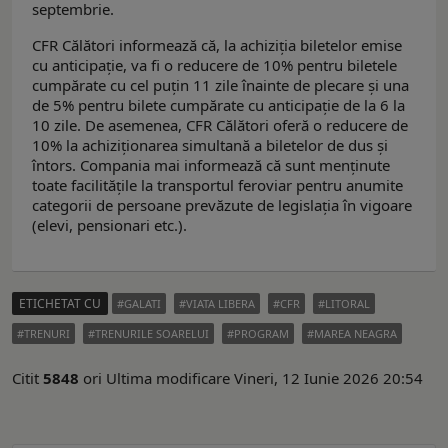
septembrie.
CFR Călători informează că, la achiziția biletelor emise
cu anticipație, va fi o reducere de 10% pentru biletele
cumpărate cu cel puțin 11 zile înainte de plecare și una
de 5% pentru bilete cumpărate cu anticipație de la 6 la
10 zile. De asemenea, CFR Călători oferă o reducere de
10% la achiziționarea simultană a biletelor de dus și
întors. Compania mai informează că sunt menținute
toate facilitățile la transportul feroviar pentru anumite
categorii de persoane prevăzute de legislația în vigoare
(elevi, pensionari etc.).
ETICHETAT CU
GALATI
VIATA LIBERA
CFR
LITORAL
TRENURI
TRENURILE SOARELUI
PROGRAM
MAREA NEAGRA
Citit
5848
ori
Ultima modificare Vineri, 12 Iunie 2026 20:54