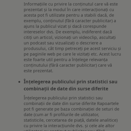
Informațiile cu privire la conținutul care vă este
prezentat și la modul în care interacționați cu
acesta pot fi utilizate pentru a stabili dacă, de
exemplu, conținutul (fără caracter publicitar) a
ajuns la publicul vizat și dacă corespunde
intereselor dvs. De exemplu, indiferent dacă
citiți un articol, vizionați un videoclip, ascultați
un podcast sau vizualizați o descriere a
produsului, cât timp petreceți pe acest serviciu și
pe paginile web pe care le vizitați etc. Acest lucru
este foarte util pentru a înțelege relevanța
conținutului (fără caracter publicitar) care vă
este prezentat.
Înțelegerea publicului prin statistici sau
combinații de date din surse diferite
Înțelegerea publicului prin statistici sau
combinații de date din surse diferite Rapoartele
pot fi generate pe baza combinației de seturi de
date (cum ar fi profilurile de utilizator,
statisticile, cercetarea de piață, datele analitice)
cu privire la interacțiunile dvs. și cele ale altor