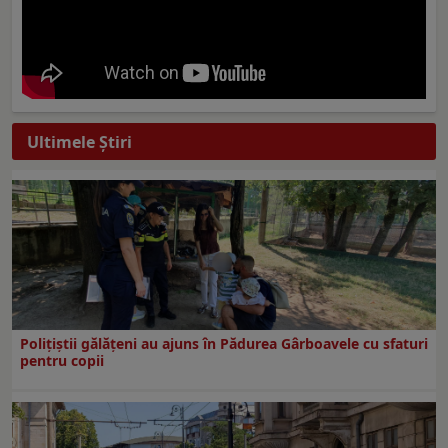
Ultimele Ştiri
Polițiștii gălățeni au ajuns în Pădurea Gârboavele cu sfaturi
pentru copii