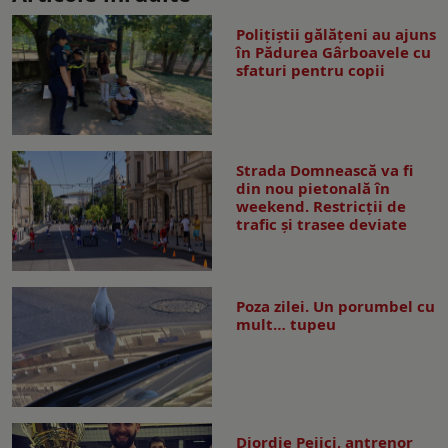
Polițiștii gălățeni au ajuns
în Pădurea Gârboavele cu
sfaturi pentru copii
Strada Domnească va fi
din nou pietonală în
weekend. Restricţii de
trafic şi trasee deviate
Poza zilei. Un porumbel cu
mult… tupeu
Djordje Pejici, antrenor