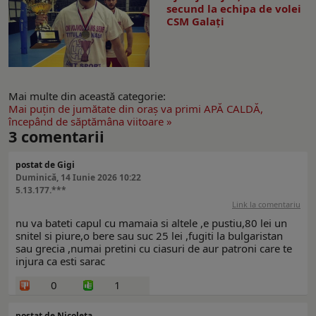
secund la echipa de volei
CSM Galați
Mai multe din această categorie:
Mai puţin de jumătate din oraş va primi APĂ CALDĂ,
începând de săptămâna viitoare »
3
comentarii
postat de Gigi
Duminică, 14 Iunie 2026 10:22
5.13.177.***
Link la comentariu
nu va bateti capul cu mamaia si altele ,e pustiu,80 lei un
snitel si piure,o bere sau suc 25 lei ,fugiti la bulgaristan
sau grecia ,numai pretini cu ciasuri de aur patroni care te
injura ca esti sarac
0
1
postat de Nicoleta