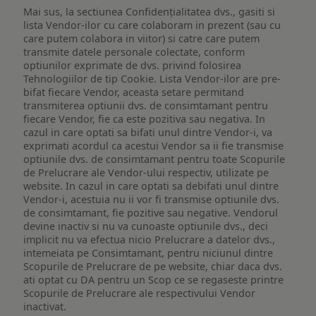
Mai sus, la sectiunea Confidențialitatea dvs., gasiti si
lista Vendor-ilor cu care colaboram in prezent (sau cu
care putem colabora in viitor) si catre care putem
transmite datele personale colectate, conform
optiunilor exprimate de dvs. privind folosirea
Tehnologiilor de tip Cookie. Lista Vendor-ilor are pre-
bifat fiecare Vendor, aceasta setare permitand
transmiterea optiunii dvs. de consimtamant pentru
fiecare Vendor, fie ca este pozitiva sau negativa. In
cazul in care optati sa bifati unul dintre Vendor-i, va
exprimati acordul ca acestui Vendor sa ii fie transmise
optiunile dvs. de consimtamant pentru toate Scopurile
de Prelucrare ale Vendor-ului respectiv, utilizate pe
website. In cazul in care optati sa debifati unul dintre
Vendor-i, acestuia nu ii vor fi transmise optiunile dvs.
de consimtamant, fie pozitive sau negative. Vendorul
devine inactiv si nu va cunoaste optiunile dvs., deci
implicit nu va efectua nicio Prelucrare a datelor dvs.,
intemeiata pe Consimtamant, pentru niciunul dintre
Scopurile de Prelucrare de pe website, chiar daca dvs.
ati optat cu DA pentru un Scop ce se regaseste printre
Scopurile de Prelucrare ale respectivului Vendor
inactivat.