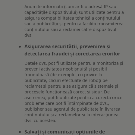
Anumite informații (cum ar fi o adresă IP sau
capacitățile dispozitivului) sunt utilizate pentru a
asigura compatibilitatea tehnică a conținutului
sau a publicității și pentru a facilita transmiterea
conținutului sau a reclamei către dispozitivul
dvs.
Asigurarea securității, prevenirea și
detectarea fraudei și corectarea erorilor
Datele dvs. pot fi utilizate pentru a monitoriza și
preveni activitatea neobișnuită și posibil
frauduloasă (de exemplu, cu privire la
publicitate, clicuri efectuate de roboți pe
reclame) și pentru a se asigura că sistemele și
procesele funcționează corect și sigur. De
asemenea, pot fi utilizate pentru a corecta orice
probleme care pot fi întâmpinate de dvs.,
publisher sau agentul de publicitate în livrarea
conținutului și a reclamelor și la interacțiunea
dvs. cu acestea.
Salvați și comunicați opțiunile de