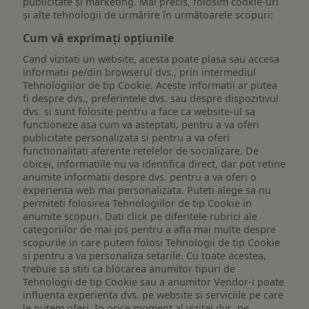
publicitate și marketing. Mai precis, folosim cookie-uri
și alte tehnologii de urmărire în următoarele scopuri:
Cum vă exprimați opțiunile
Cand vizitati un website, acesta poate plasa sau accesa
informatii pe/din browserul dvs., prin intermediul
Tehnologiilor de tip Cookie. Aceste informatii ar putea
fi despre dvs., preferintele dvs. sau despre dispozitivul
dvs. si sunt folosite pentru a face ca website-ul sa
functioneze asa cum va asteptati, pentru a va oferi
publicitate personalizata si pentru a va oferi
functionalitati aferente retelelor de socializare. De
obicei, informatiile nu va identifica direct, dar pot retine
anumite informatii despre dvs. pentru a va oferi o
experienta web mai personalizata. Puteti alege sa nu
permiteti folosirea Tehnologiilor de tip Cookie in
anumite scopuri. Dati click pe diferitele rubrici ale
categoriilor de mai jos pentru a afla mai multe despre
scopurile in care putem folosi Tehnologii de tip Cookie
si pentru a va personaliza setarile. Cu toate acestea,
trebuie sa stiti ca blocarea anumitor tipuri de
Tehnologii de tip Cookie sau a anumitor Vendor-i poate
influenta experienta dvs. pe website si serviciile pe care
le putem oferi. In orice moment al vizitei dvs. pe