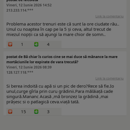
Vineri, 12 Iunie 2026 14:52
213.233.114.***
Link la comentariu
Problema acestor trenuri este că sunt la ore ciudate rău..
Unul cu noaptea în cap pe la 5 și ceva, altul trecut de
miezul nopții ca să ajungi la mare chior de somn..
1
4
postat de Bă chiar îs curios cine se mai duce să mănance la mare
mortăciunile lor expirate de vara trecută?
Vineri, 12 Iunie 2026 08:39
128.127.118.***
Link la comentariu
Si berea indoită cu apă si un pic de dero?Rece să fie.Io
unul,curge gîrla prin curu grădinii.Para mălăiață cade
singură.Mananc Acasă ,mă bronzez la grădină ,mai
prășesc si o patlagică ceva.viață tată.
15
3