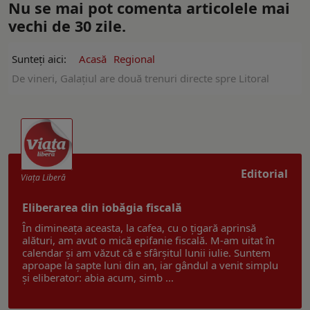
Nu se mai pot comenta articolele mai
vechi de 30 zile.
Sunteți aici:
Acasă
Regional
De vineri, Galațiul are două trenuri directe spre Litoral
Editorial
Viaţa Liberă
Eliberarea din iobăgia fiscală
În dimineața aceasta, la cafea, cu o țigară aprinsă
alături, am avut o mică epifanie fiscală. M-am uitat în
calendar și am văzut că e sfârșitul lunii iulie. Suntem
aproape la șapte luni din an, iar gândul a venit simplu
și eliberator: abia acum, simb ...