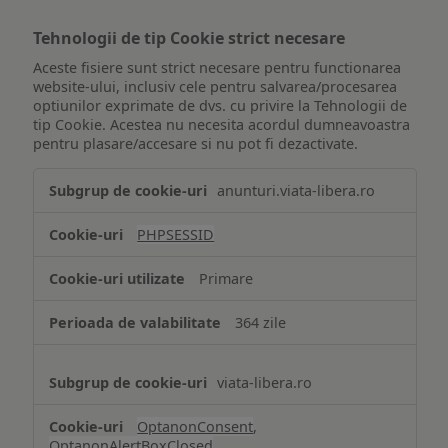
Tehnologii de tip Cookie strict necesare
Aceste fisiere sunt strict necesare pentru functionarea
website-ului, inclusiv cele pentru salvarea/procesarea
optiunilor exprimate de dvs. cu privire la Tehnologii de
tip Cookie. Acestea nu necesita acordul dumneavoastra
pentru plasare/accesare si nu pot fi dezactivate.
Tehnologii
anunturi.viata-libera.ro
de
tip
PHPSESSID
Cookie
strict
Primare
necesare
364 zile
viata-libera.ro
OptanonConsent
,
OptanonAlertBoxClosed