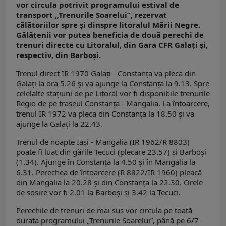
vor circula potrivit programului estival de
transport „Trenurile Soarelui”, rezervat
călătoriilor spre și dinspre litoralul Mării Negre.
Gălățenii vor putea beneficia de două perechi de
trenuri directe cu Litoralul, din Gara CFR Galați și,
respectiv, din Barboși.
Trenul direct IR 1970 Galați - Constanța va pleca din
Galați la ora 5.26 și va ajunge la Constanța la 9.13. Spre
celelalte stațiuni de pe Litoral vor fi disponibile trenurile
Regio de pe traseul Constanța - Mangalia. La întoarcere,
trenul IR 1972 va pleca din Constanța la 18.50 și va
ajunge la Galați la 22.43.
Trenul de noapte Iași - Mangalia (IR 1962/R 8803)
poate fi luat din gările Tecuci (plecare 23.57) și Barboși
(1.34). Ajunge în Constanța la 4.50 și în Mangalia la
6.31. Perechea de întoarcere (R 8822/IR 1960) pleacă
din Mangalia la 20.28 și din Constanța la 22.30. Orele
de sosire vor fi 2.01 la Barboși și 3.42 la Tecuci.
Perechile de trenuri de mai sus vor circula pe toată
durata programului „Trenurile Soarelui”, până pe 6/7