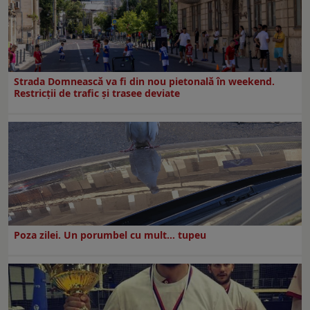
Strada Domnească va fi din nou pietonală în weekend.
Restricţii de trafic şi trasee deviate
Poza zilei. Un porumbel cu mult… tupeu