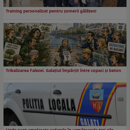
Training personalizat pentru șomerii gălățeni
Tribalizarea Falezei. Galațiul împărțit între copaci și beton
Unde sunt amplasate radarele în următoarele trei zile