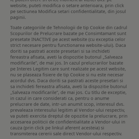
website, puteti modifica o setare anterioara, prin click
pe sectiunea Modifica setari confidentialitate, din josul
paginii.
Toate categoriile de Tehnologii de tip Cookie din cadrul
Scopurilor de Prelucrare bazate pe Consimtamant sunt
presetate INACTIVE pe acest website (cu exceptia celor
strict necesare pentru functionarea website-ului). Daca
doriti sa pastrati aceste presetari si sa inchideti
fereastra afisata, aveti la dispozitie butonul „Salveaza
modificarile”, de mai jos. In cazul prelucrarilor bazate
pe Interes Legitim care sunt realizate pe acest website,
nu se plaseaza fisiere de tip Cookie si nu este necesar
acordul dvs. Daca doriti sa pastrati aceste presetari si
sa inchideti fereastra afisata, aveti la dispozitie butonul
„Salveaza modificarile”, de mai jos. Cu titlu de exceptie,
in cazul in care considerati ca, pentru o anume
prelucrare de date, intr-un anumit scop, interesul dvs.
prevaleaza interesului legitim al Vendor-ului respectiv,
va puteti exercita dreptul de opozitie la prelucrare, prin
accesarea politicii de confidentialitate a Vendor-ului in
cauza (prin click pe linkul aferent acesteia) si
transmiterea cererii sale direct Vendor-ului respectiv.