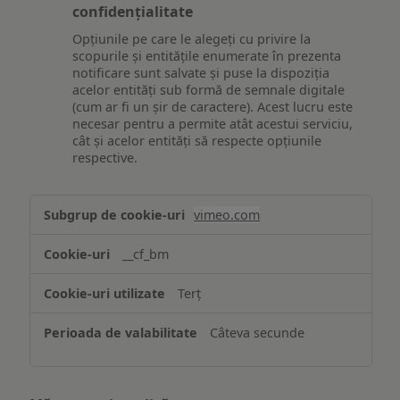
confidențialitate
Opțiunile pe care le alegeți cu privire la
scopurile și entitățile enumerate în prezenta
notificare sunt salvate și puse la dispoziția
acelor entități sub formă de semnale digitale
(cum ar fi un șir de caractere). Acest lucru este
necesar pentru a permite atât acestui serviciu,
cât și acelor entități să respecte opțiunile
respective.
Asigurarea
vimeo.com
funcționalităților
website-
__cf_bm
ului
Terț
Câteva secunde