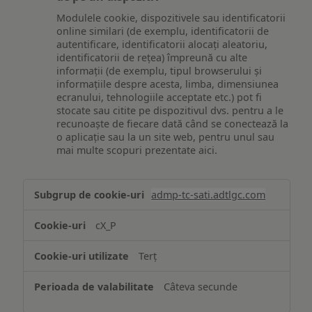
Modulele cookie, dispozitivele sau identificatorii
online similari (de exemplu, identificatorii de
autentificare, identificatorii alocați aleatoriu,
identificatorii de rețea) împreună cu alte
informații (de exemplu, tipul browserului și
informațiile despre acesta, limba, dimensiunea
ecranului, tehnologiile acceptate etc.) pot fi
stocate sau citite pe dispozitivul dvs. pentru a le
recunoaște de fiecare dată când se conectează la
o aplicație sau la un site web, pentru unul sau
mai multe scopuri prezentate aici.
Stocarea
admp-tc-sati.adtlgc.com
și/sau
accesarea
cX_P
informațiilor
de
Terț
pe
un
Câteva secunde
dispozitiv