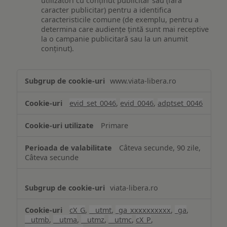
utilizatori cu conținut publicitar sau (fără
caracter publicitar) pentru a identifica
caracteristicile comune (de exemplu, pentru a
determina care audiențe țintă sunt mai receptive
la o campanie publicitară sau la un anumit
conținut).
Măsurare
www.viata-libera.ro
și
analiză
evid_set_0046
,
evid_0046
,
adptset_0046
Primare
Câteva secunde, 90 zile,
Câteva secunde
viata-libera.ro
cX_G
,
__utmt
,
_ga_xxxxxxxxxx
,
_ga
,
__utmb
,
__utma
,
__utmz
,
__utmc
,
cX_P
,