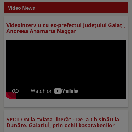
Video News
Videointerviu cu ex-prefectul judeţului Galaţi,
Andreea Anamaria Naggar
SPOT ON la "Viaţa liberă" - De la Chișinău la
Dunăre. Galațiul, prin ochii basarabenilor