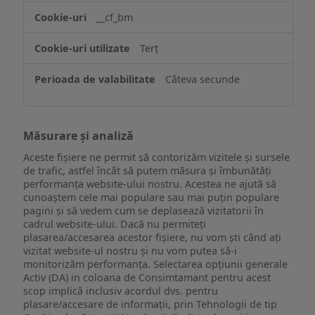
website-
__cf_bm
ului
Terț
Câteva secunde
Măsurare și analiză
Aceste fișiere ne permit să contorizăm vizitele și sursele
de trafic, astfel încât să putem măsura și îmbunătăți
performanța website-ului nostru. Acestea ne ajută să
cunoaștem cele mai populare sau mai puțin populare
pagini și să vedem cum se deplasează vizitatorii în
cadrul website-ului. Dacă nu permiteți
plasarea/accesarea acestor fișiere, nu vom ști când ați
vizitat website-ul nostru și nu vom putea să-i
monitorizăm performanța. Selectarea opțiunii generale
Activ (DA) in coloana de Consimtamant pentru acest
scop implică inclusiv acordul dvs. pentru
plasare/accesare de informații, prin Tehnologii de tip