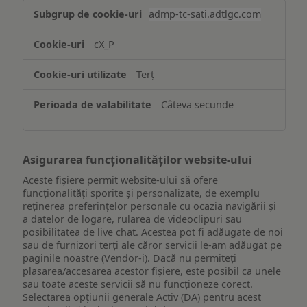
Stocarea
admp-tc-sati.adtlgc.com
și/sau
accesarea
cX_P
informațiilor
de
Terț
pe
un
Câteva secunde
dispozitiv
Asigurarea funcționalităților website-ului
Aceste fișiere permit website-ului să ofere
funcționalități sporite și personalizate, de exemplu
reţinerea preferinţelor personale cu ocazia navigării și
a datelor de logare, rularea de videoclipuri sau
posibilitatea de live chat. Acestea pot fi adăugate de noi
sau de furnizori terți ale căror servicii le-am adăugat pe
paginile noastre (Vendor-i). Dacă nu permiteți
plasarea/accesarea acestor fișiere, este posibil ca unele
sau toate aceste servicii să nu funcționeze corect.
Selectarea opțiunii generale Activ (DA) pentru acest