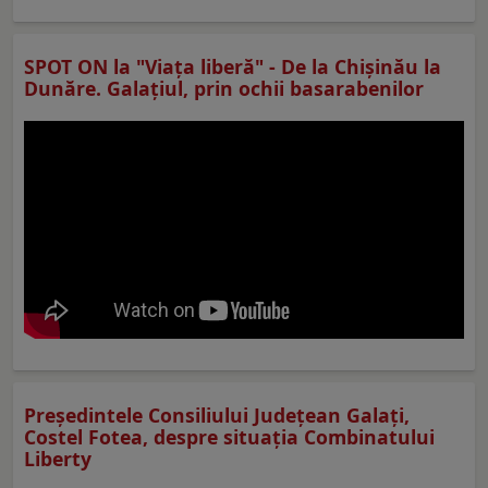
SPOT ON la "Viaţa liberă" - De la Chișinău la
Dunăre. Galațiul, prin ochii basarabenilor
Preşedintele Consiliului Judeţean Galaţi,
Costel Fotea, despre situaţia Combinatului
Liberty