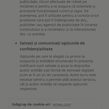
publicitate, clicuri efectuate de roboți pe
reclame) și pentru a se asigura că sistemele și
procesele funcționează corect și sigur. De
asemenea, pot fi utilizate pentru a corecta orice
probleme care pot fi întâmpinate de dvs.,
publisher sau agentul de publicitate în livrarea
conținutului și a reclamelor și la interacțiunea
dvs. cu acestea.
Salvați și comunicați opțiunile de
confidențialitate
Opțiunile pe care le alegeți cu privire la
scopurile și entitățile enumerate în prezenta
notificare sunt salvate și puse la dispoziția
acelor entități sub formă de semnale digitale
(cum ar fi un șir de caractere). Acest lucru este
necesar pentru a permite atât acestui serviciu,
cât și acelor entități să respecte opțiunile
respective.
Asigurarea
vimeo.com
funcționalităților