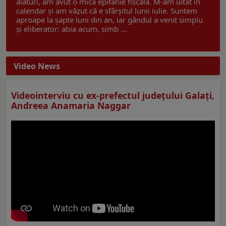
alături, am avut o mică epifanie fiscală. M-am uitat în
calendar și am văzut că e sfârșitul lunii iulie. Suntem
aproape la șapte luni din an, iar gândul a venit simplu
și eliberator: abia acum, simb ...
Video News
Videointerviu cu ex-prefectul judeţului Galaţi,
Andreea Anamaria Naggar