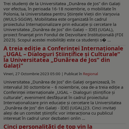
Trei studenţi de la Universitatea „Dunărea de Jos” din Galaţi
vor efectua, în perioada 16-18 noiembrie, o mobilitate în
Polonia, la Universitatea pentru Știinţele Vieţii din Varșovia
(WULS-SGGW). Mobilitatea este organizată în cadrul
proiectului Internaţionalizare prin educaţie şi cercetare la
Universitatea „Dunărea de Jos” din Galaţi – IDEI (UGAL),
proiect finanţat prin Fondul de Dezvoltare Instituţională (FDI
2023). Scopul acestei mobilităţi este ca studenţii s� ...
A treia ediție a Conferinței Internaționale
„UGAL – Dialoguri Științifice și Culturale”
la Universitatea „Dunărea de Jos” din
Galați"
Vineri, 27 Octombrie 2023 05:00 |
Publicat în
Regional
Universitatea „Dunărea de Jos” din Galați organizează, în
intervalul 30 octombrie – 6 noiembrie, cea de-a treia ediție a
Conferinței internaționale „UGAL – Dialoguri științifice și
culturale”, eveniment desfășurat în cadrul proiectului
Internaționalizare prin educație și cercetare la Universitatea
„Dunărea de Jos” din Galați - IDEI (UGAL)23. Cinci invitați
aleși de un comitet științific vor interacționa cu publicul
interesat în cadrul unor dezbateri onlin ...
Cinci personalități de top vin la