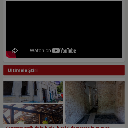
Ultimele Ştiri
Contract atribuit în iunie, lucrări demarate în august.