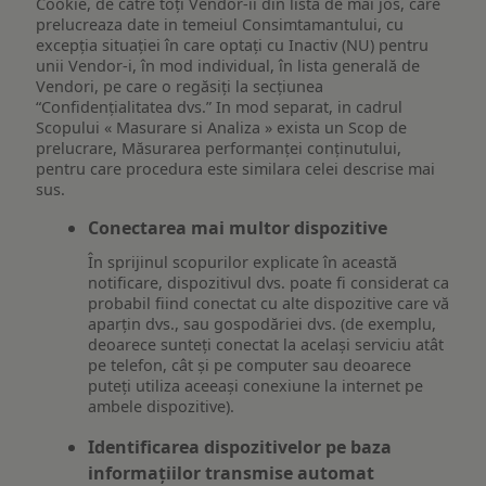
Cookie, de către toți Vendor-ii din lista de mai jos, care
prelucreaza date in temeiul Consimtamantului, cu
excepția situației în care optați cu Inactiv (NU) pentru
unii Vendor-i, în mod individual, în lista generală de
Vendori, pe care o regăsiți la secțiunea
“Confidențialitatea dvs.” In mod separat, in cadrul
Scopului « Masurare si Analiza » exista un Scop de
prelucrare, Măsurarea performanței conținutului,
pentru care procedura este similara celei descrise mai
sus.
Conectarea mai multor dispozitive
În sprijinul scopurilor explicate în această
notificare, dispozitivul dvs. poate fi considerat ca
probabil fiind conectat cu alte dispozitive care vă
aparțin dvs., sau gospodăriei dvs. (de exemplu,
deoarece sunteți conectat la același serviciu atât
pe telefon, cât și pe computer sau deoarece
puteți utiliza aceeași conexiune la internet pe
ambele dispozitive).
Identificarea dispozitivelor pe baza
informațiilor transmise automat