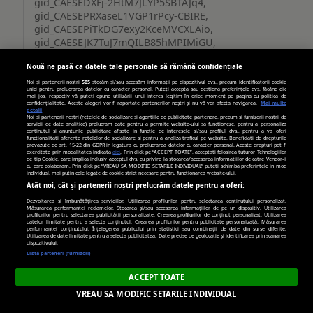
gid_CAESEDXFj-2HtM7JLYP5SBTAJq4,
gid_CAESEPRXaseL1VGP1rPcy-CBIRE,
gid_CAESEPiTkDG7exy2KceMVCXLAio,
gid_CAESEJK7TuJ7mQILB85hMPIMiGU,
gid_CAESEE1Q8j8XYhKTunN6aEgWlig
Nouă ne pasă ca datele tale personale să rămână confidențiale
Noi și partenerii noștri
585
stocăm și/sau accesăm informații pe dispozitivul dvs., precum identificatorii cookie
Terț
unici pentru prelucrarea datelor cu caracter personal. Puteți accepta sau gestiona preferințele dvs. făcând clic
mai jos, respectiv vă puteți opune utilizării unui interes legitim în orice moment pe pagina cu politica de
confidențialitate. Aceste alegeri vor fi raportate partenerilor noștri și nu vă vor afecta navigarea.
Mai multe
detalii
364 zile, 364 zile, 364
Noi si partenerii nostri (retelele de socializare si agentiile de publicitate partenere, precum si furnizorii nostri de
servicii de date analitice) prelucram date pentru a permite website-ului sa functioneze, pentru a personaliza
zile, 364 zile, 364 zile, 364 zile
continutul si anunturile publicitare afisate in functie de interesele si/sau profilul dvs., pentru a va oferi
functionalitati aferente retelelor de socializare si pentru a analiza traficul pe website. Beneficiati de drepturile
prevazute de art. 15-22 din GDPR in legatura cu prelucrarea datelor cu caracter personal. Aceste drepturi pot fi
exercitate prin modalitatea indicata
aici
. Prin click pe “ACCEPT TOATE”, acceptati folosirea tuturor Tehnologiilor
de tip Cookie, care implica inclusiv acceptul dvs. cu privire la stocarea/accesarea informatiilor de catre Vendor-ii
cu care colaboram. Prin click pe “VREAU SA MODIFIC SETARILE INDIVIDUAL” puteti schimba preferintele in mod
www.youtube.com
individual, mai putin cele legate de cookie strict necesare pentru functionarea website-ului.
Atât noi, cât și partenerii noștri prelucrăm datele pentru a oferi:
TESTCOOKIESENABLED
Dezvoltarea și îmbunătățirea serviciilor. Utilizarea profilurilor pentru selectarea conținutului personalizat.
Măsurarea performanței reclamelor. Stocarea și/sau accesarea informațiilor de pe un dispozitiv. Utilizarea
profilurilor pentru selectarea publicității personalizate. Crearea profilurilor de conținut personalizat. Utilizarea
datelor limitate pentru a selecta conținutul. Crearea profilurilor pentru publicitate personalizată. Măsurarea
performanței conținutului. Înțelegerea publicului prin statistici sau combinații de date din surse diferite.
Terț
Utilizarea de date limitate pentru a selecta publicitatea. Date precise de geolocație și identificarea prin scanarea
dispozitivului.
Listă parteneri (furnizori)
Câteva secunde
ACCEPT TOATE
VREAU SA MODIFIC SETARILE INDIVIDUAL
googleadservices.com