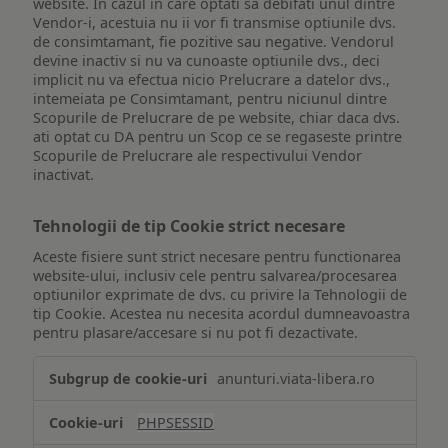
website. In cazul in care optati sa debifati unul dintre
Vendor-i, acestuia nu ii vor fi transmise optiunile dvs.
de consimtamant, fie pozitive sau negative. Vendorul
devine inactiv si nu va cunoaste optiunile dvs., deci
implicit nu va efectua nicio Prelucrare a datelor dvs.,
intemeiata pe Consimtamant, pentru niciunul dintre
Scopurile de Prelucrare de pe website, chiar daca dvs.
ati optat cu DA pentru un Scop ce se regaseste printre
Scopurile de Prelucrare ale respectivului Vendor
inactivat.
Tehnologii de tip Cookie strict necesare
Aceste fisiere sunt strict necesare pentru functionarea
website-ului, inclusiv cele pentru salvarea/procesarea
optiunilor exprimate de dvs. cu privire la Tehnologii de
tip Cookie. Acestea nu necesita acordul dumneavoastra
pentru plasare/accesare si nu pot fi dezactivate.
Tehnologii
anunturi.viata-libera.ro
de
tip
PHPSESSID
Cookie