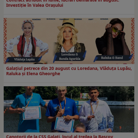
Investiţie în Valea Oraşului
Galaţiul petrece din 20 august cu Loredana, Vlăduța Lupău,
Raluka și Elena Gheorghe
Canotorii de la CSS Galați, locul al treilea la Bascov