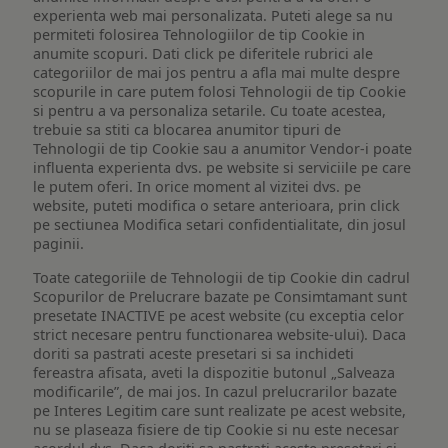
experienta web mai personalizata. Puteti alege sa nu
permiteti folosirea Tehnologiilor de tip Cookie in
anumite scopuri. Dati click pe diferitele rubrici ale
categoriilor de mai jos pentru a afla mai multe despre
scopurile in care putem folosi Tehnologii de tip Cookie
si pentru a va personaliza setarile. Cu toate acestea,
trebuie sa stiti ca blocarea anumitor tipuri de
Tehnologii de tip Cookie sau a anumitor Vendor-i poate
influenta experienta dvs. pe website si serviciile pe care
le putem oferi. In orice moment al vizitei dvs. pe
website, puteti modifica o setare anterioara, prin click
pe sectiunea Modifica setari confidentialitate, din josul
paginii.
Toate categoriile de Tehnologii de tip Cookie din cadrul
Scopurilor de Prelucrare bazate pe Consimtamant sunt
presetate INACTIVE pe acest website (cu exceptia celor
strict necesare pentru functionarea website-ului). Daca
doriti sa pastrati aceste presetari si sa inchideti
fereastra afisata, aveti la dispozitie butonul „Salveaza
modificarile”, de mai jos. In cazul prelucrarilor bazate
pe Interes Legitim care sunt realizate pe acest website,
nu se plaseaza fisiere de tip Cookie si nu este necesar