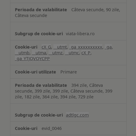
Câteva secunde, 90 zile,
Câteva secunde
viata-libera.ro
cX_G
,
__utmt
,
_ga_xxxxxxxxxx
,
_ga
,
__utmb
,
__utma
,
__utmz
,
__utmc
,
cX_P
,
_ga_YTJQVQYCPP
Primare
394 zile, Câteva
secunde, 399 zile, 399 zile, Câteva secunde, 399
zile, 182 zile, 364 zile, 394 zile, 729 zile
adtlgc.com
evid_0046