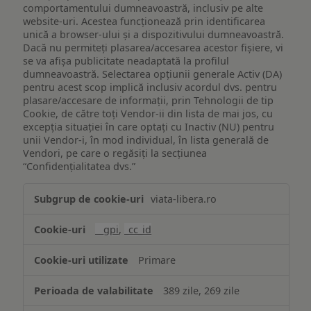
comportamentului dumneavoastră, inclusiv pe alte
website-uri. Acestea funcționează prin identificarea
unică a browser-ului și a dispozitivului dumneavoastră.
Dacă nu permiteți plasarea/accesarea acestor fișiere, vi
se va afișa publicitate neadaptată la profilul
dumneavoastră. Selectarea opțiunii generale Activ (DA)
pentru acest scop implică inclusiv acordul dvs. pentru
plasare/accesare de informații, prin Tehnologii de tip
Cookie, de către toți Vendor-ii din lista de mai jos, cu
excepția situației în care optați cu Inactiv (NU) pentru
unii Vendor-i, în mod individual, în lista generală de
Vendori, pe care o regăsiți la secțiunea
“Confidențialitatea dvs.”
Publicitate
viata-libera.ro
țintită
(targetată)
__gpi
,
_cc_id
Primare
389 zile, 269 zile