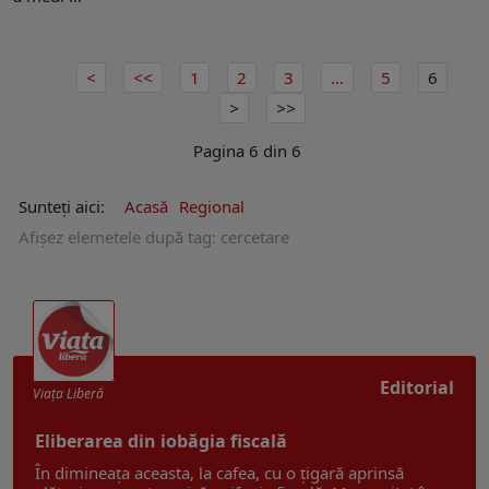
1
2
3
...
5
6
Pagina 6 din 6
Sunteți aici:
Acasă
Regional
Afişez elemetele după tag: cercetare
Editorial
Viaţa Liberă
Eliberarea din iobăgia fiscală
În dimineața aceasta, la cafea, cu o țigară aprinsă