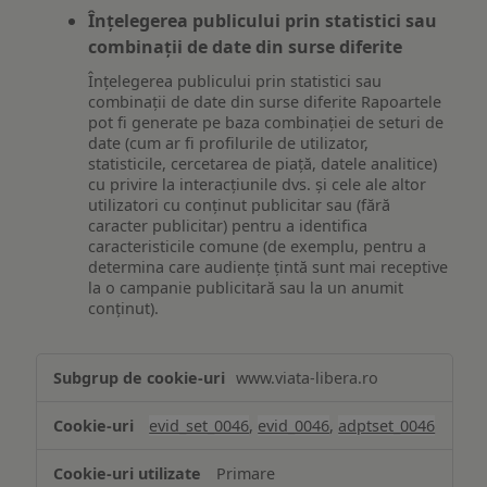
Înțelegerea publicului prin statistici sau
combinații de date din surse diferite
Înțelegerea publicului prin statistici sau
combinații de date din surse diferite Rapoartele
pot fi generate pe baza combinației de seturi de
date (cum ar fi profilurile de utilizator,
statisticile, cercetarea de piață, datele analitice)
cu privire la interacțiunile dvs. și cele ale altor
utilizatori cu conținut publicitar sau (fără
caracter publicitar) pentru a identifica
caracteristicile comune (de exemplu, pentru a
determina care audiențe țintă sunt mai receptive
la o campanie publicitară sau la un anumit
conținut).
Măsurare
www.viata-libera.ro
și
analiză
evid_set_0046
,
evid_0046
,
adptset_0046
Primare