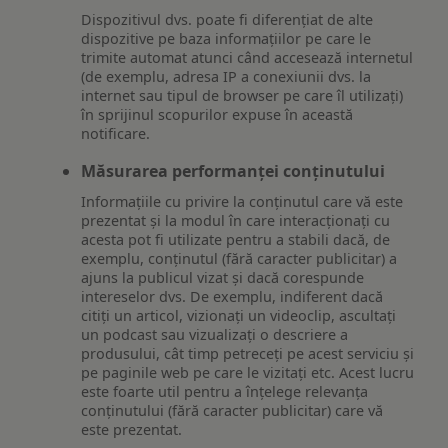
Dispozitivul dvs. poate fi diferențiat de alte
dispozitive pe baza informațiilor pe care le
trimite automat atunci când accesează internetul
(de exemplu, adresa IP a conexiunii dvs. la
internet sau tipul de browser pe care îl utilizați)
în sprijinul scopurilor expuse în această
notificare.
Măsurarea performanței conținutului
Informațiile cu privire la conținutul care vă este
prezentat și la modul în care interacționați cu
acesta pot fi utilizate pentru a stabili dacă, de
exemplu, conținutul (fără caracter publicitar) a
ajuns la publicul vizat și dacă corespunde
intereselor dvs. De exemplu, indiferent dacă
citiți un articol, vizionați un videoclip, ascultați
un podcast sau vizualizați o descriere a
produsului, cât timp petreceți pe acest serviciu și
pe paginile web pe care le vizitați etc. Acest lucru
este foarte util pentru a înțelege relevanța
conținutului (fără caracter publicitar) care vă
este prezentat.