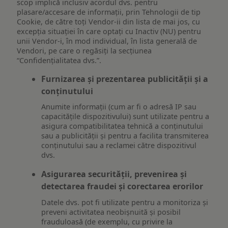
scop implică inclusiv acordul dvs. pentru
plasare/accesare de informații, prin Tehnologii de tip
Cookie, de către toți Vendor-ii din lista de mai jos, cu
excepția situației în care optați cu Inactiv (NU) pentru
unii Vendor-i, în mod individual, în lista generală de
Vendori, pe care o regăsiți la secțiunea
“Confidențialitatea dvs.”.
Furnizarea și prezentarea publicității și a
conținutului
Anumite informații (cum ar fi o adresă IP sau
capacitățile dispozitivului) sunt utilizate pentru a
asigura compatibilitatea tehnică a conținutului
sau a publicității și pentru a facilita transmiterea
conținutului sau a reclamei către dispozitivul
dvs.
Asigurarea securității, prevenirea și
detectarea fraudei și corectarea erorilor
Datele dvs. pot fi utilizate pentru a monitoriza și
preveni activitatea neobișnuită și posibil
frauduloasă (de exemplu, cu privire la