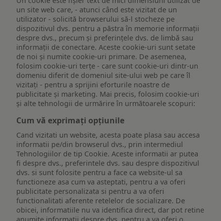
Un cookie este fişier text de mici dimensiuni utilizat de
un site web care, - atunci când este vizitat de un
utilizator - solicită browserului să-l stocheze pe
dispozitivul dvs. pentru a păstra în memorie informații
despre dvs., precum și preferințele dvs. de limbă sau
informații de conectare. Aceste cookie-uri sunt setate
de noi și numite cookie-uri primare. De asemenea,
folosim cookie-uri terțe - care sunt cookie-uri dintr-un
domeniu diferit de domeniul site-ului web pe care îl
vizitați - pentru a sprijini eforturile noastre de
publicitate și marketing. Mai precis, folosim cookie-uri
și alte tehnologii de urmărire în următoarele scopuri:
Cum vă exprimați opțiunile
Cand vizitati un website, acesta poate plasa sau accesa
informatii pe/din browserul dvs., prin intermediul
Tehnologiilor de tip Cookie. Aceste informatii ar putea
fi despre dvs., preferintele dvs. sau despre dispozitivul
dvs. si sunt folosite pentru a face ca website-ul sa
functioneze asa cum va asteptati, pentru a va oferi
publicitate personalizata si pentru a va oferi
functionalitati aferente retelelor de socializare. De
obicei, informatiile nu va identifica direct, dar pot retine
anumite informatii despre dvs. pentru a va oferi o