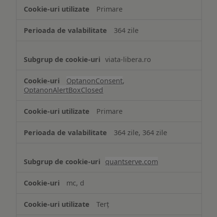
strict
Primare
necesare
364 zile
viata-libera.ro
OptanonConsent
,
OptanonAlertBoxClosed
Primare
364 zile, 364 zile
quantserve.com
mc, d
Terț