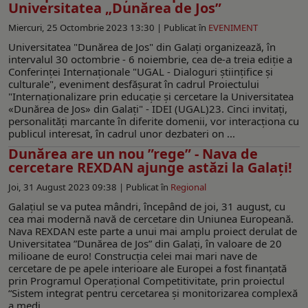
Universitatea „Dunărea de Jos”
Miercuri, 25 Octombrie 2023 13:30 |
Publicat în
EVENIMENT
Universitatea "Dunărea de Jos" din Galați organizează, în
intervalul 30 octombrie - 6 noiembrie, cea de-a treia ediție a
Conferinței Internaționale "UGAL - Dialoguri științifice și
culturale", eveniment desfășurat în cadrul Proiectului
"Internaționalizare prin educație și cercetare la Universitatea
«Dunărea de Jos» din Galați" - IDEI (UGAL)23. Cinci invitați,
personalități marcante în diferite domenii, vor interacționa cu
publicul interesat, în cadrul unor dezbateri on ...
Dunărea are un nou ”rege” - Nava de
cercetare REXDAN ajunge astăzi la Galați!
Joi, 31 August 2023 09:38 |
Publicat în
Regional
Galațiul se va putea mândri, începând de joi, 31 august, cu
cea mai modernă navă de cercetare din Uniunea Europeană.
Nava REXDAN este parte a unui mai amplu proiect derulat de
Universitatea ”Dunărea de Jos” din Galați, în valoare de 20
milioane de euro! Construcţia celei mai mari nave de
cercetare de pe apele interioare ale Europei a fost finanţată
prin Programul Operațional Competitivitate, prin proiectul
“Sistem integrat pentru cercetarea și monitorizarea complexă
a medi ...