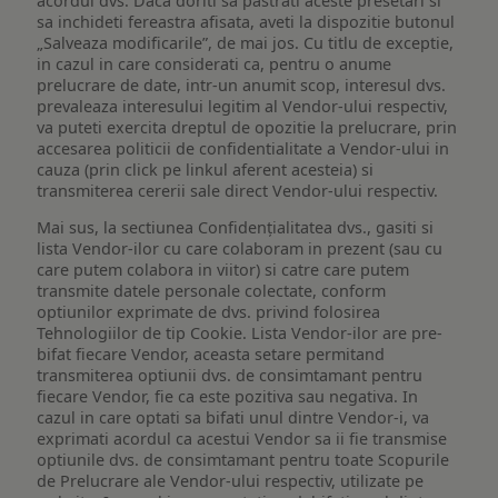
acordul dvs. Daca doriti sa pastrati aceste presetari si
sa inchideti fereastra afisata, aveti la dispozitie butonul
„Salveaza modificarile”, de mai jos. Cu titlu de exceptie,
in cazul in care considerati ca, pentru o anume
prelucrare de date, intr-un anumit scop, interesul dvs.
prevaleaza interesului legitim al Vendor-ului respectiv,
va puteti exercita dreptul de opozitie la prelucrare, prin
accesarea politicii de confidentialitate a Vendor-ului in
cauza (prin click pe linkul aferent acesteia) si
transmiterea cererii sale direct Vendor-ului respectiv.
Mai sus, la sectiunea Confidențialitatea dvs., gasiti si
lista Vendor-ilor cu care colaboram in prezent (sau cu
care putem colabora in viitor) si catre care putem
transmite datele personale colectate, conform
optiunilor exprimate de dvs. privind folosirea
Tehnologiilor de tip Cookie. Lista Vendor-ilor are pre-
bifat fiecare Vendor, aceasta setare permitand
transmiterea optiunii dvs. de consimtamant pentru
fiecare Vendor, fie ca este pozitiva sau negativa. In
cazul in care optati sa bifati unul dintre Vendor-i, va
exprimati acordul ca acestui Vendor sa ii fie transmise
optiunile dvs. de consimtamant pentru toate Scopurile
de Prelucrare ale Vendor-ului respectiv, utilizate pe