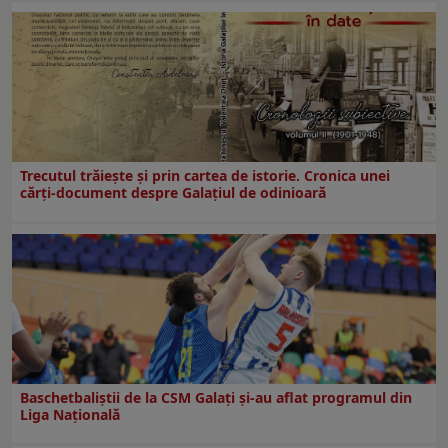
Trecutul trăiește și prin cartea de istorie. Cronica unei
cărți-document despre Galațiul de odinioară
Baschetbaliștii de la CSM Galați și-au aflat programul din
Liga Națională