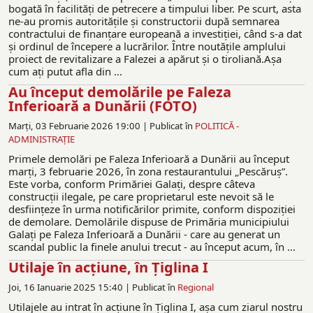
bogată în facilităţi de petrecere a timpului liber. Pe scurt, asta
ne-au promis autorităţile şi constructorii după semnarea
contractului de finanţare europeană a investiţiei, când s-a dat
şi ordinul de începere a lucrărilor. Între noutăţile amplului
proiect de revitalizare a Falezei a apărut şi o tiroliană.Aşa
cum aţi putut afla din ...
Au început demolările pe Faleza
Inferioară a Dunării (FOTO)
Marți, 03 Februarie 2026 19:00 |
Publicat în
POLITICĂ -
ADMINISTRAŢIE
Primele demolări pe Faleza Inferioară a Dunării au început
marţi, 3 februarie 2026, în zona restaurantului „Pescăruş”.
Este vorba, conform Primăriei Galaţi, despre câteva
construcţii ilegale, pe care proprietarul este nevoit să le
desfiinţeze în urma notificărilor primite, conform dispoziţiei
de demolare. Demolările dispuse de Primăria municipiului
Galaţi pe Faleza Inferioară a Dunării - care au generat un
scandal public la finele anului trecut - au început acum, în ...
Utilaje în acţiune, în Ţiglina I
Joi, 16 Ianuarie 2025 15:40 |
Publicat în
Regional
Utilajele au intrat în acţiune în Ţiglina I, aşa cum ziarul nostru