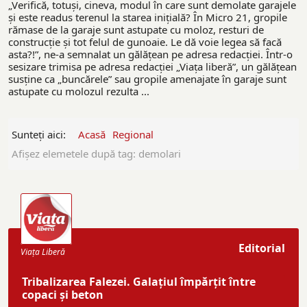
„Verifică, totuşi, cineva, modul în care sunt demolate garajele
şi este readus terenul la starea iniţială? În Micro 21, gropile
rămase de la garaje sunt astupate cu moloz, resturi de
construcţie şi tot felul de gunoaie. Le dă voie legea să facă
asta?!”, ne-a semnalat un gălăţean pe adresa redacţiei. Într-o
sesizare trimisa pe adresa redacţiei „Viaţa liberă”, un gălăţean
susţine ca „buncărele” sau gropile amenajate în garaje sunt
astupate cu molozul rezulta ...
Sunteți aici:
Acasă
Regional
Afişez elemetele după tag: demolari
Editorial
Viaţa Liberă
Tribalizarea Falezei. Galațiul împărțit între
copaci și beton