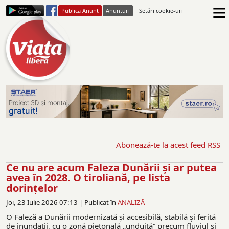
≡
Publica Anunt
Anunturi
Setări cookie-uri
Abonează-te la acest feed RSS
Ce nu are acum Faleza Dunării şi ar putea
avea în 2028. O tiroliană, pe lista
dorinţelor
Joi, 23 Iulie 2026 07:13 |
Publicat în
ANALIZĂ
O Faleză a Dunării modernizată şi accesibilă, stabilă şi ferită
de inundaţii, cu o zonă pietonală „unduită” precum fluviul şi