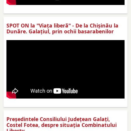
SPOT ON la "Viaţa liberă" - De la Chișinău la
Dunăre. Galațiul, prin ochii basarabenilor
Preşedintele Consiliului Judeţean Galaţi,
Costel Fotea, despre situaţia Combinatului
Liberty