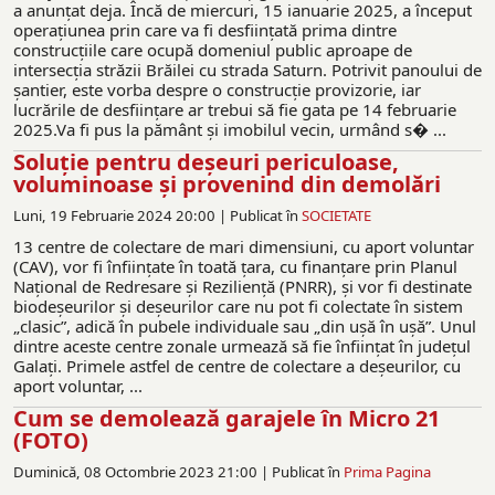
a anunţat deja. Încă de miercuri, 15 ianuarie 2025, a început
operaţiunea prin care va fi desfiinţată prima dintre
construcţiile care ocupă domeniul public aproape de
intersecția străzii Brăilei cu strada Saturn. Potrivit panoului de
şantier, este vorba despre o construcţie provizorie, iar
lucrările de desfiinţare ar trebui să fie gata pe 14 februarie
2025.Va fi pus la pământ şi imobilul vecin, urmând s� ...
Soluție pentru deșeuri periculoase,
voluminoase și provenind din demolări
Luni, 19 Februarie 2024 20:00 |
Publicat în
SOCIETATE
13 centre de colectare de mari dimensiuni, cu aport voluntar
(CAV), vor fi înființate în toată țara, cu finanțare prin Planul
Național de Redresare și Reziliență (PNRR), și vor fi destinate
biodeșeurilor și deșeurilor care nu pot fi colectate în sistem
„clasic”, adică în pubele individuale sau „din ușă în ușă”. Unul
dintre aceste centre zonale urmează să fie înființat în județul
Galați. Primele astfel de centre de colectare a deșeurilor, cu
aport voluntar, ...
Cum se demolează garajele în Micro 21
(FOTO)
Duminică, 08 Octombrie 2023 21:00 |
Publicat în
Prima Pagina