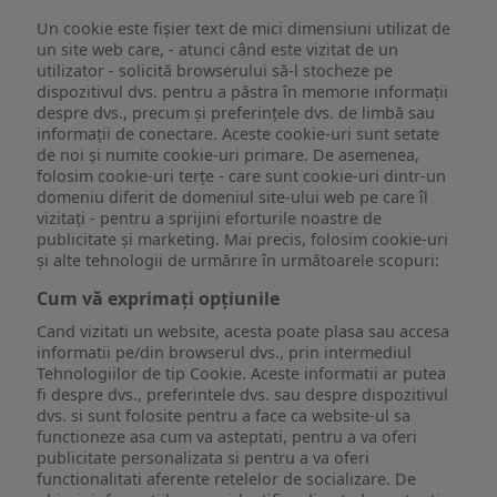
Un cookie este fişier text de mici dimensiuni utilizat de
un site web care, - atunci când este vizitat de un
utilizator - solicită browserului să-l stocheze pe
dispozitivul dvs. pentru a păstra în memorie informații
despre dvs., precum și preferințele dvs. de limbă sau
informații de conectare. Aceste cookie-uri sunt setate
de noi și numite cookie-uri primare. De asemenea,
folosim cookie-uri terțe - care sunt cookie-uri dintr-un
domeniu diferit de domeniul site-ului web pe care îl
vizitați - pentru a sprijini eforturile noastre de
publicitate și marketing. Mai precis, folosim cookie-uri
și alte tehnologii de urmărire în următoarele scopuri:
Cum vă exprimați opțiunile
Cand vizitati un website, acesta poate plasa sau accesa
informatii pe/din browserul dvs., prin intermediul
Tehnologiilor de tip Cookie. Aceste informatii ar putea
fi despre dvs., preferintele dvs. sau despre dispozitivul
dvs. si sunt folosite pentru a face ca website-ul sa
functioneze asa cum va asteptati, pentru a va oferi
publicitate personalizata si pentru a va oferi
functionalitati aferente retelelor de socializare. De