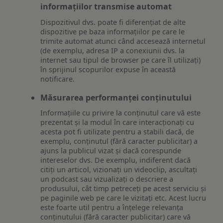
informațiilor transmise automat
Dispozitivul dvs. poate fi diferențiat de alte
dispozitive pe baza informațiilor pe care le
trimite automat atunci când accesează internetul
(de exemplu, adresa IP a conexiunii dvs. la
internet sau tipul de browser pe care îl utilizați)
în sprijinul scopurilor expuse în această
notificare.
Măsurarea performanței conținutului
Informațiile cu privire la conținutul care vă este
prezentat și la modul în care interacționați cu
acesta pot fi utilizate pentru a stabili dacă, de
exemplu, conținutul (fără caracter publicitar) a
ajuns la publicul vizat și dacă corespunde
intereselor dvs. De exemplu, indiferent dacă
citiți un articol, vizionați un videoclip, ascultați
un podcast sau vizualizați o descriere a
produsului, cât timp petreceți pe acest serviciu și
pe paginile web pe care le vizitați etc. Acest lucru
este foarte util pentru a înțelege relevanța
conținutului (fără caracter publicitar) care vă