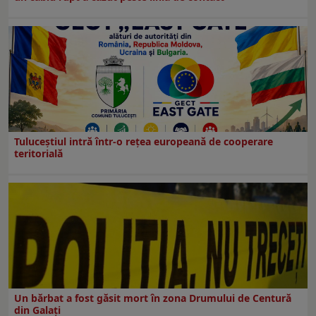
Tuluceștiul intră într-o rețea europeană de cooperare
teritorială
Un bărbat a fost găsit mort în zona Drumului de Centură
din Galați