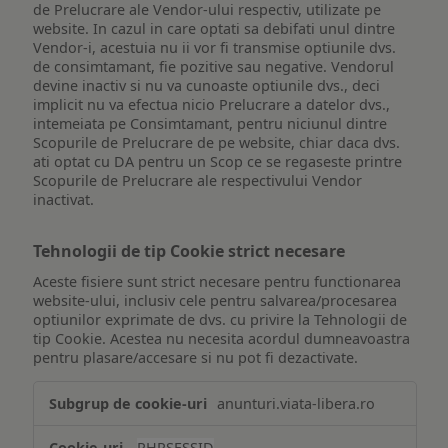
de Prelucrare ale Vendor-ului respectiv, utilizate pe
website. In cazul in care optati sa debifati unul dintre
Vendor-i, acestuia nu ii vor fi transmise optiunile dvs.
de consimtamant, fie pozitive sau negative. Vendorul
devine inactiv si nu va cunoaste optiunile dvs., deci
implicit nu va efectua nicio Prelucrare a datelor dvs.,
intemeiata pe Consimtamant, pentru niciunul dintre
Scopurile de Prelucrare de pe website, chiar daca dvs.
ati optat cu DA pentru un Scop ce se regaseste printre
Scopurile de Prelucrare ale respectivului Vendor
inactivat.
Tehnologii de tip Cookie strict necesare
Aceste fisiere sunt strict necesare pentru functionarea
website-ului, inclusiv cele pentru salvarea/procesarea
optiunilor exprimate de dvs. cu privire la Tehnologii de
tip Cookie. Acestea nu necesita acordul dumneavoastra
pentru plasare/accesare si nu pot fi dezactivate.
Tehnologii
anunturi.viata-libera.ro
de
tip
PHPSESSID