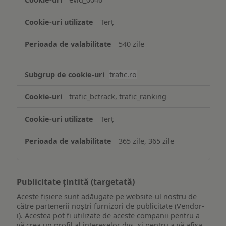
Terț
540 zile
trafic.ro
trafic_bctrack, trafic_ranking
Terț
365 zile, 365 zile
Publicitate țintită (targetată)
Aceste fișiere sunt adăugate pe website-ul nostru de
către partenerii noștri furnizori de publicitate (Vendor-
i). Acestea pot fi utilizate de aceste companii pentru a
vă crea un profil al intereselor dvs. și pentru a vă afișa