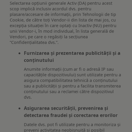
Selectarea opțiunii generale Activ (DA) pentru acest
scop implică inclusiv acordul dvs. pentru
plasare/accesare de informații, prin Tehnologii de tip
Cookie, de către toți Vendor-ii din lista de mai jos, cu
excepția situației în care optați cu Inactiv (NU) pentru
unii Vendor-i, în mod individual, în lista generală de
Vendori, pe care o regăsiți la secțiunea
“Confidențialitatea dvs.”.
Furnizarea și prezentarea publicității și a
conținutului
Anumite informații (cum ar fi o adresă IP sau
capacitățile dispozitivului) sunt utilizate pentru a
asigura compatibilitatea tehnică a conținutului
sau a publicității și pentru a facilita transmiterea
conținutului sau a reclamei către dispozitivul
dvs.
Asigurarea securității, prevenirea și
detectarea fraudei și corectarea erorilor
Datele dvs. pot fi utilizate pentru a monitoriza și
preveni activitatea neobișnuită și posibil