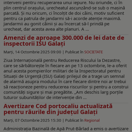
interveni pentru recuperarea unui iepure. Nu oriunde, ci în
plin centrul orașului, urecheatul ascunzând-se sub o mașină
parcată. Și nu oricum, ci încolțit de doi câini, motiv suficient
pentru ca patrula de jandarmi să-i acorde atenție maximă.
Jandarmii au gonit câinii și au încercat să-l prindă pe
urecheat, dar acesta avea alte planuri. A ...
Amenzi de aproape 300.000 de lei date de
inspectorii ISU Galaţi
Marți, 14 Octombrie 2025 09:00 |
Publicat în
SOCIETATE
Ziua Internațională pentru Reducerea Riscului la Dezastre,
care se sărbătorește în fiecare an pe 13 octombrie, le-a oferit
anul acesta pompierilor militari de la Inspectoratul pentru
Situații de Urgență (ISU) Galați prilejul de a trage un semnal
de alarmă asupra modului în care fiecare dintre noi ar trebui
să reacționeze pentru reducerea riscurilor și pentru a construi
comunități sigure și mai pregătite. „Am deschis larg porțile
tuturor subunităților de intervenție din ...
Avertizare Cod portocaliu actualizată
pentru râurile din județul Galați
Marți, 07 Octombrie 2025 15:30 |
Publicat în
Regional
Administrația Bazinală de Apă Prut-Bârlad a emis o avertizare