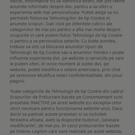
obicei, informatiile nu va identifica direct, dar pot retine
anumite informatii despre dvs. pentru a va oferi o
experienta web mai personalizata. Puteti alege sa nu
permiteti folosirea Tehnologiilor de tip Cookie in
anumite scopuri. Dati click pe diferitele rubrici ale
categoriilor de mai jos pentru a afla mai multe despre
scopurile in care putem folosi Tehnologii de tip Cookie
si pentru a va personaliza setarile. Cu toate acestea,
trebuie sa stiti ca blocarea anumitor tipuri de
Tehnologii de tip Cookie sau a anumitor Vendor-i poate
influenta experienta dvs. pe website si serviciile pe care
le putem oferi. In orice moment al vizitei dvs. pe
website, puteti modifica o setare anterioara, prin click
pe sectiunea Modifica setari confidentialitate, din josul
paginii.
Toate categoriile de Tehnologii de tip Cookie din cadrul
Scopurilor de Prelucrare bazate pe Consimtamant sunt
presetate INACTIVE pe acest website (cu exceptia celor
strict necesare pentru functionarea website-ului). Daca
doriti sa pastrati aceste presetari si sa inchideti
fereastra afisata, aveti la dispozitie butonul „Salveaza
modificarile”, de mai jos. In cazul prelucrarilor bazate
pe Interes Legitim care sunt realizate pe acest website,