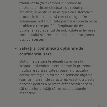
frauduloasă (de exemplu, cu privire la
publicitate, clicuri efectuate de roboți pe
reclame) și pentru a se asigura că sistemele și
procesele funcționează corect și sigur. De
asemenea, pot fi utilizate pentru a corecta orice
probleme care pot fi întâmpinate de dvs.,
publisher sau agentul de publicitate în livrarea
conținutului și a reclamelor și la interacțiunea
dvs. cu acestea.
Salvați și comunicați opțiunile de
confidențialitate
Opțiunile pe care le alegeți cu privire la
scopurile și entitățile enumerate în prezenta
notificare sunt salvate și puse la dispoziția
acelor entități sub formă de semnale digitale
(cum ar fi un șir de caractere). Acest lucru este
necesar pentru a permite atât acestui serviciu,
cât și acelor entități să respecte opțiunile
respective.
Asigurarea