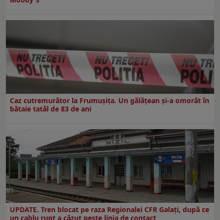
Caz cutremurător la Frumușița. Un gălățean și-a omorât în
bătaie tatăl de 83 de ani
UPDATE. Tren blocat pe raza Regionalei CFR Galați, după ce
un cablu rupt a căzut peste linia de contact