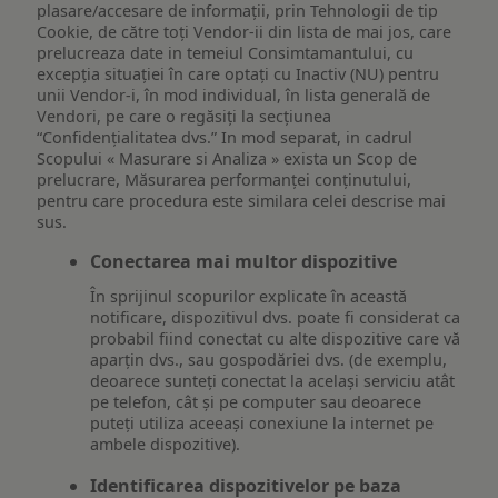
plasare/accesare de informații, prin Tehnologii de tip
Cookie, de către toți Vendor-ii din lista de mai jos, care
prelucreaza date in temeiul Consimtamantului, cu
excepția situației în care optați cu Inactiv (NU) pentru
unii Vendor-i, în mod individual, în lista generală de
Vendori, pe care o regăsiți la secțiunea
“Confidențialitatea dvs.” In mod separat, in cadrul
Scopului « Masurare si Analiza » exista un Scop de
prelucrare, Măsurarea performanței conținutului,
pentru care procedura este similara celei descrise mai
sus.
Conectarea mai multor dispozitive
În sprijinul scopurilor explicate în această
notificare, dispozitivul dvs. poate fi considerat ca
probabil fiind conectat cu alte dispozitive care vă
aparțin dvs., sau gospodăriei dvs. (de exemplu,
deoarece sunteți conectat la același serviciu atât
pe telefon, cât și pe computer sau deoarece
puteți utiliza aceeași conexiune la internet pe
ambele dispozitive).
Identificarea dispozitivelor pe baza