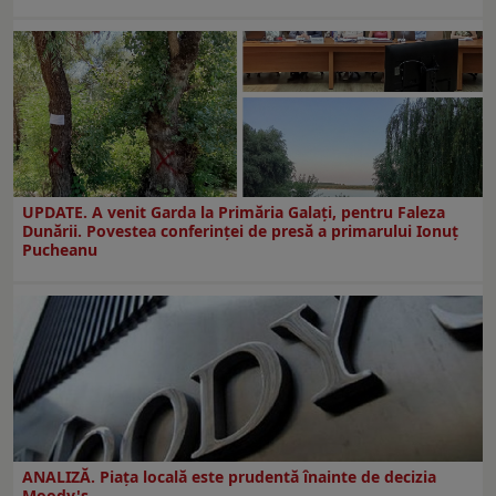
UPDATE. A venit Garda la Primăria Galaţi, pentru Faleza
Dunării. Povestea conferinţei de presă a primarului Ionuţ
Pucheanu
ANALIZĂ. Piața locală este prudentă înainte de decizia
Moody's