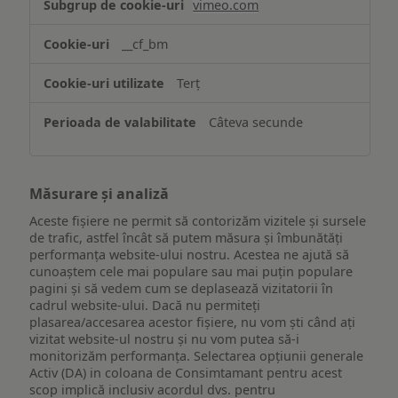
vimeo.com
funcționalităților
website-
__cf_bm
ului
Terț
Câteva secunde
Măsurare și analiză
Aceste fișiere ne permit să contorizăm vizitele și sursele
de trafic, astfel încât să putem măsura și îmbunătăți
performanța website-ului nostru. Acestea ne ajută să
cunoaștem cele mai populare sau mai puțin populare
pagini și să vedem cum se deplasează vizitatorii în
cadrul website-ului. Dacă nu permiteți
plasarea/accesarea acestor fișiere, nu vom ști când ați
vizitat website-ul nostru și nu vom putea să-i
monitorizăm performanța. Selectarea opțiunii generale
Activ (DA) in coloana de Consimtamant pentru acest
scop implică inclusiv acordul dvs. pentru