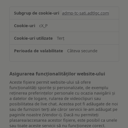
Stocarea
admp-tc-sati.adtlgc.com
și/sau
accesarea
cX_P
informațiilor
de
Terț
pe
un
Câteva secunde
dispozitiv
Asigurarea funcționalităților website-ului
Aceste fișiere permit website-ului să ofere
funcționalități sporite și personalizate, de exemplu
reţinerea preferinţelor personale cu ocazia navigării și
a datelor de logare, rularea de videoclipuri sau
posibilitatea de live chat. Acestea pot fi adăugate de noi
sau de furnizori terți ale căror servicii le-am adăugat pe
paginile noastre (Vendor-i). Dacă nu permiteți
plasarea/accesarea acestor fișiere, este posibil ca unele
sau toate aceste servicii să nu funcționeze corect.