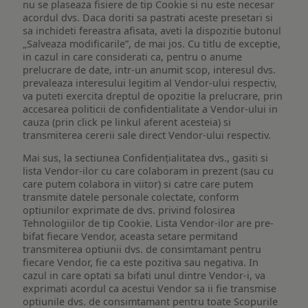
nu se plaseaza fisiere de tip Cookie si nu este necesar
acordul dvs. Daca doriti sa pastrati aceste presetari si
sa inchideti fereastra afisata, aveti la dispozitie butonul
„Salveaza modificarile”, de mai jos. Cu titlu de exceptie,
in cazul in care considerati ca, pentru o anume
prelucrare de date, intr-un anumit scop, interesul dvs.
prevaleaza interesului legitim al Vendor-ului respectiv,
va puteti exercita dreptul de opozitie la prelucrare, prin
accesarea politicii de confidentialitate a Vendor-ului in
cauza (prin click pe linkul aferent acesteia) si
transmiterea cererii sale direct Vendor-ului respectiv.
Mai sus, la sectiunea Confidențialitatea dvs., gasiti si
lista Vendor-ilor cu care colaboram in prezent (sau cu
care putem colabora in viitor) si catre care putem
transmite datele personale colectate, conform
optiunilor exprimate de dvs. privind folosirea
Tehnologiilor de tip Cookie. Lista Vendor-ilor are pre-
bifat fiecare Vendor, aceasta setare permitand
transmiterea optiunii dvs. de consimtamant pentru
fiecare Vendor, fie ca este pozitiva sau negativa. In
cazul in care optati sa bifati unul dintre Vendor-i, va
exprimati acordul ca acestui Vendor sa ii fie transmise
optiunile dvs. de consimtamant pentru toate Scopurile