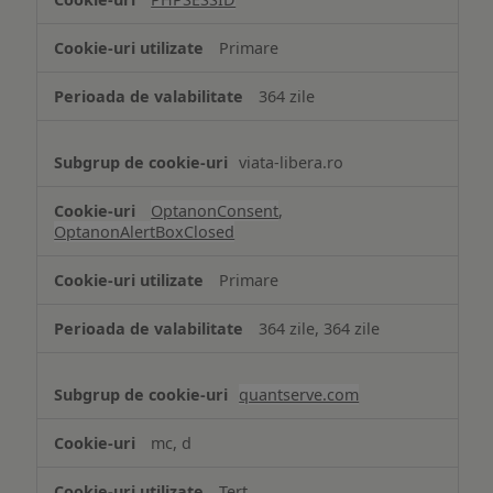
Cookie
strict
Primare
necesare
364 zile
viata-libera.ro
OptanonConsent
,
OptanonAlertBoxClosed
Primare
364 zile, 364 zile
quantserve.com
mc, d
Terț