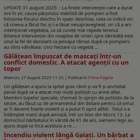
UPDATE 31 august 2025: - La finele intervenției care a durat
ore în șir, cauza pârjolului stabilită de pompieri a fost
folosirea focului deschis în spații deschise, ceea ce indică ori
că cineva a făcut foc și l-a lăsat nesupravegheat, ori că a ars
intenționat vegetația, ca să curețe mai repede terenul.
Bilanțul intervenției din noaptea de vineri spre sâmbătă este
unul la fel de dezolant ca peisajul rămas după ce pompierii
au stins vâlvătaia: cinci hectare cu vegetaț ...
Gălățean împușcat de mascați într-un
conflict domestic. A atacat agenții cu un
topor
Miercuri, 27 August 2025 11:25 |
Publicat în
Prima Pagina
Un gălățean a ajuns la spital grav rănit și va fi și anchetat
penal după ce a atacat mai mulți polițiști cu arme albe.
Membrii tupelor speciale, chemați în sprijin de polițiștii de la
secție, au făcut uz de armamentul din dotare pentru că omul
ar fi devenit foarte violent și a putut fi oprit altfel. Totul s-a
întâmplat marți după-amiază, într-un bloc din Micro 13. La
domiciliul bărbatului în vârstă de 61 de ani, oamenii legii au
ajuns după ce fiica acestuia a re ...
Incendiu violent lângă Galați. Un bărbat a