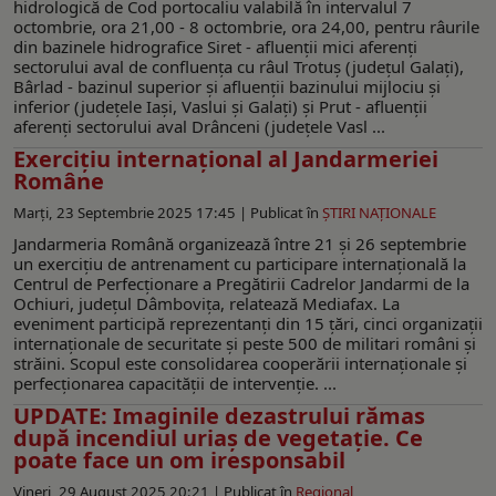
hidrologică de Cod portocaliu valabilă în intervalul 7
octombrie, ora 21,00 - 8 octombrie, ora 24,00, pentru râurile
din bazinele hidrografice Siret - afluenții mici aferenți
sectorului aval de confluența cu râul Trotuș (județul Galați),
Bârlad - bazinul superior și afluenții bazinului mijlociu și
inferior (județele Iași, Vaslui și Galați) și Prut - afluenții
aferenți sectorului aval Drânceni (județele Vasl ...
Exercițiu internațional al Jandarmeriei
Române
Marți, 23 Septembrie 2025 17:45 |
Publicat în
ŞTIRI NAŢIONALE
Jandarmeria Română organizează între 21 și 26 septembrie
un exercițiu de antrenament cu participare internațională la
Centrul de Perfecționare a Pregătirii Cadrelor Jandarmi de la
Ochiuri, județul Dâmbovița, relatează Mediafax. La
eveniment participă reprezentanți din 15 țări, cinci organizații
internaționale de securitate și peste 500 de militari români și
străini. Scopul este consolidarea cooperării internaționale și
perfecționarea capacității de intervenție. ...
UPDATE: Imaginile dezastrului rămas
după incendiul uriaș de vegetație. Ce
poate face un om iresponsabil
Vineri, 29 August 2025 20:21 |
Publicat în
Regional