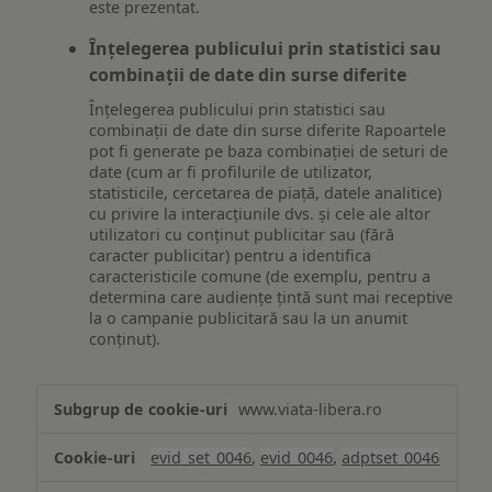
este prezentat.
Înțelegerea publicului prin statistici sau
combinații de date din surse diferite
Înțelegerea publicului prin statistici sau
combinații de date din surse diferite Rapoartele
pot fi generate pe baza combinației de seturi de
date (cum ar fi profilurile de utilizator,
statisticile, cercetarea de piață, datele analitice)
cu privire la interacțiunile dvs. și cele ale altor
utilizatori cu conținut publicitar sau (fără
caracter publicitar) pentru a identifica
caracteristicile comune (de exemplu, pentru a
determina care audiențe țintă sunt mai receptive
la o campanie publicitară sau la un anumit
conținut).
Măsurare
www.viata-libera.ro
și
analiză
evid_set_0046
,
evid_0046
,
adptset_0046