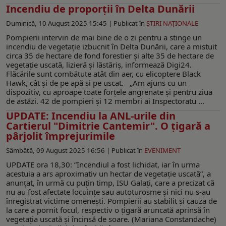
Incendiu de proporții în Delta Dunării
Duminică, 10 August 2025 15:45 |
Publicat în
ŞTIRI NAŢIONALE
Pompierii intervin de mai bine de o zi pentru a stinge un
incendiu de vegetație izbucnit în Delta Dunării, care a mistuit
circa 35 de hectare de fond forestier și alte 35 de hectare de
vegetație uscată, lizieră și lăstăriș, informează Digi24.
Flăcările sunt combătute atât din aer, cu elicoptere Black
Hawk, cât și de pe apă și pe uscat. „Am ajuns cu un
dispozitiv, cu aproape toate forțele angrenate și pentru ziua
de astăzi. 42 de pompieri și 12 membri ai Inspectoratu ...
UPDATE: Incendiu la ANL-urile din
Cartierul "Dimitrie Cantemir". O țigară a
pârjolit împrejurimile
Sâmbătă, 09 August 2025 16:56 |
Publicat în
EVENIMENT
UPDATE ora 18,30: ”Incendiul a fost lichidat, iar în urma
acestuia a ars aproximativ un hectar de vegetație uscată”, a
anunțat, în urmă cu puțin timp, ISU Galați, care a precizat că
nu au fost afectate locuințe sau autoturosme și nici nu s-au
înregistrat victime omenești. Pompierii au stabilit și cauza de
la care a pornit focul, respectiv o țigară aruncată aprinsă în
vegetația uscată și încinsă de soare. (Mariana Constandache)