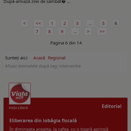
După-amiază zilei de sâmbăt� ...
1
2
3
...
5
6
7
8
9
...
Pagina 6 din 14
Sunteți aici:
Acasă
Regional
Afişez elemetele după tag: interventie
Editorial
Viaţa Liberă
Eliberarea din iobăgia fiscală
În dimineața aceasta, la cafea, cu o țigară aprinsă