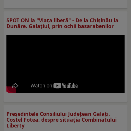
SPOT ON la "Viaţa liberă" - De la Chișinău la
Dunăre. Galațiul, prin ochii basarabenilor
Preşedintele Consiliului Judeţean Galaţi,
Costel Fotea, despre situaţia Combinatului
Liberty