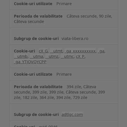
Primare
Câteva secunde, 90 zile,
Câteva secunde
viata-libera.ro
cX_G
,
__utmt
,
_ga_xxxxxxxxxx
,
_ga
,
__utmb
,
__utma
,
__utmz
,
__utmc
,
cX_P
,
_ga_YTJQVQYCPP
Primare
394 zile, Câteva
secunde, 399 zile, 399 zile, Câteva secunde, 399
zile, 182 zile, 364 zile, 394 zile, 729 zile
adtlgc.com
evid_0046