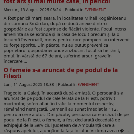
fost ars și mai multe case, în pericol
Miercuri, 13 August 2025 08:24 |
Publicat în
EVENIMENT
A fost panică marți seara, în localitatea Mihail Kogălniceanu
din comuna Smârdan, după ce două anexe dintr-o
gospodărie au fost cuprinse de flăcări violente. Focul intens
amenința să se extindă și la casa de locuit precum și la o
locuință învecinată, motiv pentru care pompierii au intervenit
cu forțe sporite. Din păcate, nu au putut preveni ca
poprietarul gospodăriei unde a izbucnit focul să fie rănit,
omul, în vârstă de 67 de ani, suferind arsuri grave în
încercare ...
O femeie s-a aruncat de pe podul de la
Fileşti
Luni, 11 August 2025 18:33 |
Publicat în
EVENIMENT
Tragedie la Galaţi, în această după-amiază. O persoană s-a
aruncat de pe podul de cale ferată de la Fileşti, potrivit
martorilor, şoferi aflaţi în trafic la momentul respectiv,
rămânând nemişcată. Oamenii au sunat imediat la 112,
pentru a cere ajutor. Din păcate, persoana care a căzut de pe
podul de la Filești, o femeie, a fost declarată decedată de
echipajul de la Serviciul Județean de Ambulanță care a
răspuns apelului, ajungând la fața locului. Victima avea r� ...