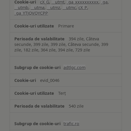
cX_G
,
__utmt
,
_ga_xxxxxxxxxx
,
_ga
,
__utmb
,
__utma
,
__utmz
,
__utmc
,
cX_P
,
_ga_YTJQVQYCPP
Primare
394 zile, Câteva
secunde, 399 zile, 399 zile, Câteva secunde, 399
zile, 182 zile, 364 zile, 394 zile, 729 zile
adtlgc.com
evid_0046
Terț
540 zile
trafic.ro