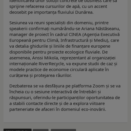
identificarea unor soluții concrete de business care să
sprijine refacerea cursurilor de apă, cu un accent
deosebit pe importanța fluviului Dunărea.
Sesiunea va reuni specialiști din domeniu, printre
speakerii confirmați numărându-se Ariana Năstăseanu,
manager de proiect în cadrul CINEA (Agenția Executivă
Europeană pentru Climă, Infrastructură și Mediu), care
va detalia ghidurile și liniile de finanțare europene
disponibile pentru proiecte ecologice fluviale. De
asemenea, Anssi Mikola, reprezentant al organizației
internaționale RiverRecycle, va expune studii de caz și
modele practice de economie circulară aplicate în
curățarea și protejarea râurilor.
Dezbaterea se va desfășura pe platforma Zoom și se va
încheia cu o sesiune interactivă de întrebări și
răspunsuri, oferindu-le participanților oportunitatea de
a stabili contacte directe și de a explora viitoare
parteneriate de afaceri în domeniul eco-inovării.