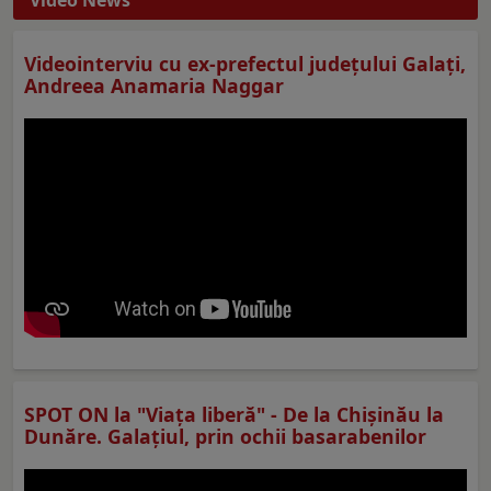
Video News
Videointerviu cu ex-prefectul judeţului Galaţi,
Andreea Anamaria Naggar
SPOT ON la "Viaţa liberă" - De la Chișinău la
Dunăre. Galațiul, prin ochii basarabenilor