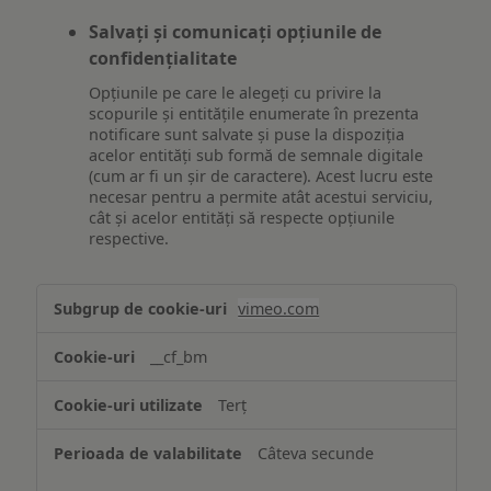
Salvați și comunicați opțiunile de
confidențialitate
Opțiunile pe care le alegeți cu privire la
scopurile și entitățile enumerate în prezenta
notificare sunt salvate și puse la dispoziția
acelor entități sub formă de semnale digitale
(cum ar fi un șir de caractere). Acest lucru este
necesar pentru a permite atât acestui serviciu,
cât și acelor entități să respecte opțiunile
respective.
Asigurarea
vimeo.com
funcționalităților
website-
__cf_bm
ului
Terț
Câteva secunde