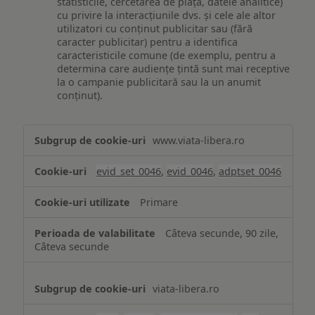
statisticile, cercetarea de piață, datele analitice)
cu privire la interacțiunile dvs. și cele ale altor
utilizatori cu conținut publicitar sau (fără
caracter publicitar) pentru a identifica
caracteristicile comune (de exemplu, pentru a
determina care audiențe țintă sunt mai receptive
la o campanie publicitară sau la un anumit
conținut).
Măsurare
www.viata-libera.ro
și
analiză
evid_set_0046
,
evid_0046
,
adptset_0046
Primare
Câteva secunde, 90 zile,
Câteva secunde
viata-libera.ro