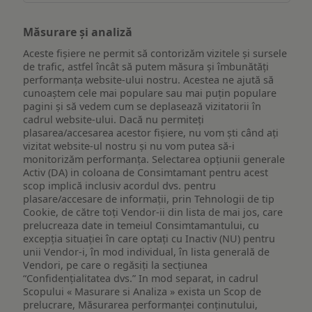
Măsurare și analiză
Aceste fișiere ne permit să contorizăm vizitele și sursele
de trafic, astfel încât să putem măsura și îmbunătăți
performanța website-ului nostru. Acestea ne ajută să
cunoaștem cele mai populare sau mai puțin populare
pagini și să vedem cum se deplasează vizitatorii în
cadrul website-ului. Dacă nu permiteți
plasarea/accesarea acestor fișiere, nu vom ști când ați
vizitat website-ul nostru și nu vom putea să-i
monitorizăm performanța. Selectarea opțiunii generale
Activ (DA) in coloana de Consimtamant pentru acest
scop implică inclusiv acordul dvs. pentru
plasare/accesare de informații, prin Tehnologii de tip
Cookie, de către toți Vendor-ii din lista de mai jos, care
prelucreaza date in temeiul Consimtamantului, cu
excepția situației în care optați cu Inactiv (NU) pentru
unii Vendor-i, în mod individual, în lista generală de
Vendori, pe care o regăsiți la secțiunea
“Confidențialitatea dvs.” In mod separat, in cadrul
Scopului « Masurare si Analiza » exista un Scop de
prelucrare, Măsurarea performanței conținutului,