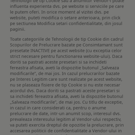
Tehnologii de tip Cookie sau a anumitor Vendor-i poate
influenta experienta dvs. pe website si serviciile pe care
le putem oferi. In orice moment al vizitei dvs. pe
website, puteti modifica o setare anterioara, prin click
pe sectiunea Modifica setari confidentialitate, din josul
paginii.
Toate categoriile de Tehnologii de tip Cookie din cadrul
Scopurilor de Prelucrare bazate pe Consimtamant sunt
presetate INACTIVE pe acest website (cu exceptia celor
strict necesare pentru functionarea website-ului). Daca
doriti sa pastrati aceste presetari si sa inchideti
fereastra afisata, aveti la dispozitie butonul „Salveaza
modificarile”, de mai jos. In cazul prelucrarilor bazate
pe Interes Legitim care sunt realizate pe acest website,
nu se plaseaza fisiere de tip Cookie si nu este necesar
acordul dvs. Daca doriti sa pastrati aceste presetari si
sa inchideti fereastra afisata, aveti la dispozitie butonul
„Salveaza modificarile”, de mai jos. Cu titlu de exceptie,
in cazul in care considerati ca, pentru o anume
prelucrare de date, intr-un anumit scop, interesul dvs.
prevaleaza interesului legitim al Vendor-ului respectiv,
va puteti exercita dreptul de opozitie la prelucrare, prin
accesarea politicii de confidentialitate a Vendor-ului in