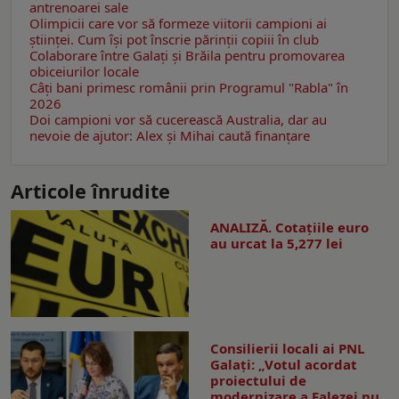
antrenoarei sale
Olimpicii care vor să formeze viitorii campioni ai
științei. Cum își pot înscrie părinții copiii în club
Colaborare între Galați și Brăila pentru promovarea
obiceiurilor locale
Câţi bani primesc românii prin Programul "Rabla" în
2026
Doi campioni vor să cucerească Australia, dar au
nevoie de ajutor: Alex și Mihai caută finanțare
Articole înrudite
ANALIZĂ. Cotațiile euro
au urcat la 5,277 lei
Consilierii locali ai PNL
Galaţi: „Votul acordat
proiectului de
modernizare a Falezei nu