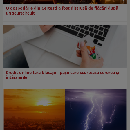
O gospodărie din Cerțești a fost distrusă de flăcări după
un scurtcircuit
Credit online fără blocaje - pașii care scurtează cererea și
întârzierile