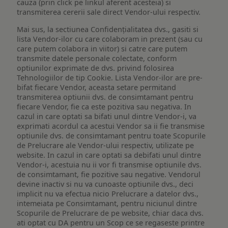
cauza (prin click pe linkul aferent acesteia) si
transmiterea cererii sale direct Vendor-ului respectiv.
Mai sus, la sectiunea Confidențialitatea dvs., gasiti si
lista Vendor-ilor cu care colaboram in prezent (sau cu
care putem colabora in viitor) si catre care putem
transmite datele personale colectate, conform
optiunilor exprimate de dvs. privind folosirea
Tehnologiilor de tip Cookie. Lista Vendor-ilor are pre-
bifat fiecare Vendor, aceasta setare permitand
transmiterea optiunii dvs. de consimtamant pentru
fiecare Vendor, fie ca este pozitiva sau negativa. In
cazul in care optati sa bifati unul dintre Vendor-i, va
exprimati acordul ca acestui Vendor sa ii fie transmise
optiunile dvs. de consimtamant pentru toate Scopurile
de Prelucrare ale Vendor-ului respectiv, utilizate pe
website. In cazul in care optati sa debifati unul dintre
Vendor-i, acestuia nu ii vor fi transmise optiunile dvs.
de consimtamant, fie pozitive sau negative. Vendorul
devine inactiv si nu va cunoaste optiunile dvs., deci
implicit nu va efectua nicio Prelucrare a datelor dvs.,
intemeiata pe Consimtamant, pentru niciunul dintre
Scopurile de Prelucrare de pe website, chiar daca dvs.
ati optat cu DA pentru un Scop ce se regaseste printre