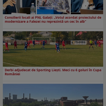
Consilierii locali ai PNL Galaţi: „Votul acordat proiectului de
modernizare a Falezei nu reprezintă un cec în alb”
Derbi adjudecat de Sporting Liești. Meci cu 6 goluri în Cupa
României