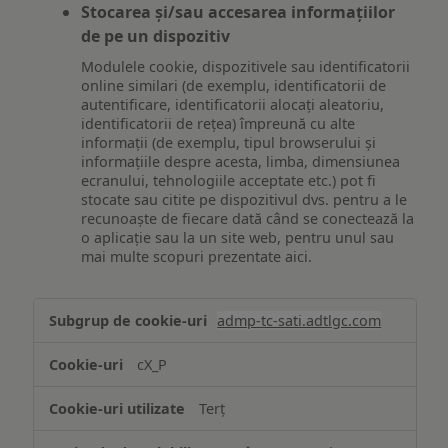
Stocarea și/sau accesarea informațiilor
de pe un dispozitiv
Modulele cookie, dispozitivele sau identificatorii
online similari (de exemplu, identificatorii de
autentificare, identificatorii alocați aleatoriu,
identificatorii de rețea) împreună cu alte
informații (de exemplu, tipul browserului și
informațiile despre acesta, limba, dimensiunea
ecranului, tehnologiile acceptate etc.) pot fi
stocate sau citite pe dispozitivul dvs. pentru a le
recunoaște de fiecare dată când se conectează la
o aplicație sau la un site web, pentru unul sau
mai multe scopuri prezentate aici.
Stocarea
admp-tc-sati.adtlgc.com
și/sau
accesarea
cX_P
informațiilor
de
Terț
pe
un