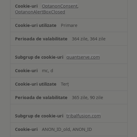
OptanonConsent
,
OptanonAlertBoxClosed
Primare
364 zile, 364 zile
quantserve.com
mc, d
Terț
365 zile, 90 zile
tribalfusion.com
ANON_ID_old, ANON_ID