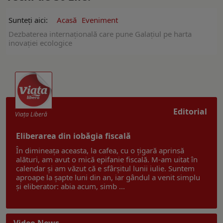
Sunteți aici:
Acasă
Eveniment
Dezbaterea internațională care pune Galațiul pe harta
inovației ecologice
Editorial
Viaţa Liberă
Eliberarea din iobăgia fiscală
În dimineața aceasta, la cafea, cu o țigară aprinsă
alături, am avut o mică epifanie fiscală. M-am uitat în
calendar și am văzut că e sfârșitul lunii iulie. Suntem
aproape la șapte luni din an, iar gândul a venit simplu
și eliberator: abia acum, simb ...