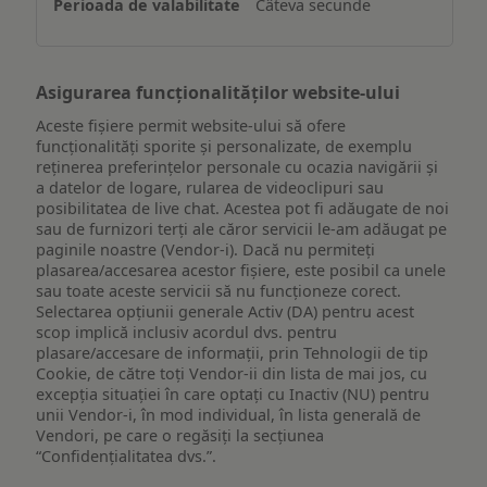
Câteva secunde
dispozitiv
Asigurarea funcționalităților website-ului
Aceste fișiere permit website-ului să ofere
funcționalități sporite și personalizate, de exemplu
reţinerea preferinţelor personale cu ocazia navigării și
a datelor de logare, rularea de videoclipuri sau
posibilitatea de live chat. Acestea pot fi adăugate de noi
sau de furnizori terți ale căror servicii le-am adăugat pe
paginile noastre (Vendor-i). Dacă nu permiteți
plasarea/accesarea acestor fișiere, este posibil ca unele
sau toate aceste servicii să nu funcționeze corect.
Selectarea opțiunii generale Activ (DA) pentru acest
scop implică inclusiv acordul dvs. pentru
plasare/accesare de informații, prin Tehnologii de tip
Cookie, de către toți Vendor-ii din lista de mai jos, cu
excepția situației în care optați cu Inactiv (NU) pentru
unii Vendor-i, în mod individual, în lista generală de
Vendori, pe care o regăsiți la secțiunea
“Confidențialitatea dvs.”.