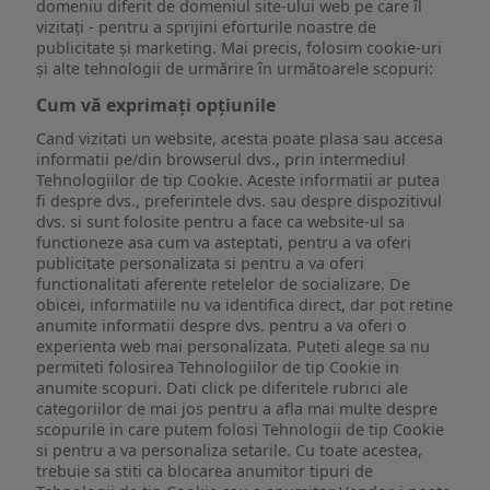
domeniu diferit de domeniul site-ului web pe care îl
vizitați - pentru a sprijini eforturile noastre de
publicitate și marketing. Mai precis, folosim cookie-uri
și alte tehnologii de urmărire în următoarele scopuri:
Cum vă exprimați opțiunile
Cand vizitati un website, acesta poate plasa sau accesa
informatii pe/din browserul dvs., prin intermediul
Tehnologiilor de tip Cookie. Aceste informatii ar putea
fi despre dvs., preferintele dvs. sau despre dispozitivul
dvs. si sunt folosite pentru a face ca website-ul sa
functioneze asa cum va asteptati, pentru a va oferi
publicitate personalizata si pentru a va oferi
functionalitati aferente retelelor de socializare. De
obicei, informatiile nu va identifica direct, dar pot retine
anumite informatii despre dvs. pentru a va oferi o
experienta web mai personalizata. Puteti alege sa nu
permiteti folosirea Tehnologiilor de tip Cookie in
anumite scopuri. Dati click pe diferitele rubrici ale
categoriilor de mai jos pentru a afla mai multe despre
scopurile in care putem folosi Tehnologii de tip Cookie
si pentru a va personaliza setarile. Cu toate acestea,
trebuie sa stiti ca blocarea anumitor tipuri de