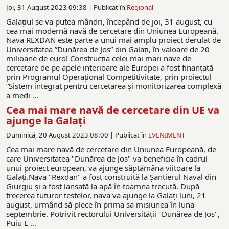
Joi, 31 August 2023 09:38 |
Publicat în
Regional
Galațiul se va putea mândri, începând de joi, 31 august, cu
cea mai modernă navă de cercetare din Uniunea Europeană.
Nava REXDAN este parte a unui mai amplu proiect derulat de
Universitatea ”Dunărea de Jos” din Galați, în valoare de 20
milioane de euro! Construcţia celei mai mari nave de
cercetare de pe apele interioare ale Europei a fost finanţată
prin Programul Operațional Competitivitate, prin proiectul
“Sistem integrat pentru cercetarea și monitorizarea complexă
a medi ...
Cea mai mare navă de cercetare din UE va
ajunge la Galaţi
Duminică, 20 August 2023 08:00 |
Publicat în
EVENIMENT
Cea mai mare navă de cercetare din Uniunea Europeană, de
care Universitatea "Dunărea de Jos" va beneficia în cadrul
unui proiect european, va ajunge săptămâna viitoare la
Galaţi.Nava "Rexdan" a fost construită la Şantierul Naval din
Giurgiu şi a fost lansată la apă în toamna trecută. După
trecerea tuturor testelor, nava va ajunge la Galaţi luni, 21
august, urmând să plece în prima sa misiunea în luna
septembrie. Potrivit rectorului Universității "Dunărea de Jos",
Puiu L ...