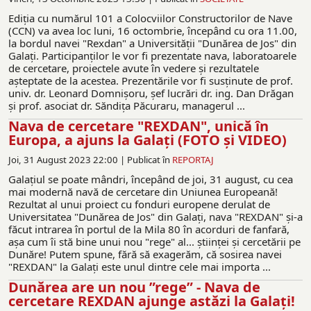
Ediția cu numărul 101 a Colocviilor Constructorilor de Nave
(CCN) va avea loc luni, 16 octombrie, începând cu ora 11.00,
la bordul navei "Rexdan" a Universității "Dunărea de Jos" din
Galați. Participanților le vor fi prezentate nava, laboratoarele
de cercetare, proiectele avute în vedere și rezultatele
așteptate de la acestea. Prezentările vor fi susținute de prof.
univ. dr. Leonard Domnișoru, șef lucrări dr. ing. Dan Drăgan
și prof. asociat dr. Săndița Păcuraru, managerul ...
Nava de cercetare "REXDAN", unică în
Europa, a ajuns la Galați (FOTO și VIDEO)
Joi, 31 August 2023 22:00 |
Publicat în
REPORTAJ
Galațiul se poate mândri, începând de joi, 31 august, cu cea
mai modernă navă de cercetare din Uniunea Europeană!
Rezultat al unui proiect cu fonduri europene derulat de
Universitatea "Dunărea de Jos" din Galați, nava "REXDAN" și-a
făcut intrarea în portul de la Mila 80 în acorduri de fanfară,
așa cum îi stă bine unui nou "rege" al... științei și cercetării pe
Dunăre! Putem spune, fără să exagerăm, că sosirea navei
"REXDAN" la Galați este unul dintre cele mai importa ...
Dunărea are un nou ”rege” - Nava de
cercetare REXDAN ajunge astăzi la Galați!