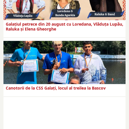
Galaţiul petrece din 20 august cu Loredana, Vlăduța Lupău,
Raluka și Elena Gheorghe
Canotorii de la CSS Galați, locul al treilea la Bascov