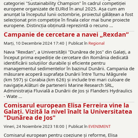
categoriei "Sustainability Champion" în cadrul competiției
europene organizate de EURid în anul 2025. Așa cum am
anunțat la începutul lunii octombrie, proiectul gălăţean a fost
selecționat prin competiție în finala celor mai bune proiecte
europene. Distincția obținută reprezintă o recuno ...
Campanie de cercetare a navei „Rexdan”
Marți, 10 Decembrie 2024 17:40 |
Publicat în
Regional
Nava "Rexdan", a Universităţii "Dunărea de Jos" din Galați, a
început prima expediție de cercetare din România dedicată
identificării soluțiilor durabile și eficiente pentru
managementul sedimentelor în bazinul Dunării. Campania de
măsurare acoperă suprafața Dunării între Turnu Măgurele
(km 597) și Corabia (km 626) și include trei mari culoare de
navigație.Alături de partenerii Marine Research SRL,
Administrația Fluvială a Dunării de Jos şi Flanders Hydraulics
- Wate ...
Comisarul european Elisa Ferreira vine la
Galați. Vizită la nivel înalt la Universitatea
"Dunărea de Jos"
Vineri, 24 Noiembrie 2023 18:00 |
Publicat în
EVENIMENT
Comisarul european pentru coeziune și reforme, Elisa