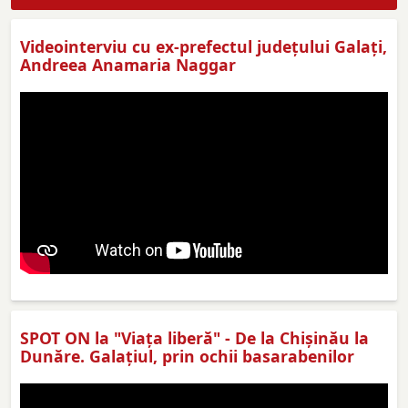
Videointerviu cu ex-prefectul judeţului Galaţi,
Andreea Anamaria Naggar
SPOT ON la "Viaţa liberă" - De la Chișinău la
Dunăre. Galațiul, prin ochii basarabenilor