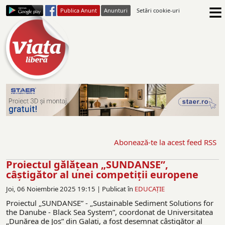
≡
Publica Anunt
Anunturi
Setări cookie-uri
Abonează-te la acest feed RSS
Proiectul gălăţean „SUNDANSE”,
câștigător al unei competiții europene
Joi, 06 Noiembrie 2025 19:15 |
Publicat în
EDUCAŢIE
Proiectul „SUNDANSE” - „Sustainable Sediment Solutions for
the Danube - Black Sea System”, coordonat de Universitatea
„Dunărea de Jos” din Galați, a fost desemnat câștigător al