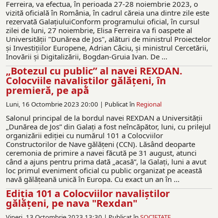
Ferreira, va efectua, în perioada 27-28 noiembrie 2023, o
vizită oficială în România, în cadrul căreia una dintre zile este
rezervată GalațiuluiConform programului oficial, în cursul
zilei de luni, 27 noiembrie, Elisa Ferreira va fi oaspete al
Universităţii "Dunărea de Jos", alături de ministrul Proiectelor
și Investițiilor Europene, Adrian Câciu, și ministrul Cercetării,
Inovării și Digitalizării, Bogdan-Gruia Ivan. De ...
„Botezul cu public” al navei REXDAN.
Colocviile navaliștilor gălățeni, în
premieră, pe apă
Luni, 16 Octombrie 2023 20:00 |
Publicat în
Regional
Salonul principal de la bordul navei REXDAN a Universității
„Dunărea de Jos” din Galați a fost neîncăpător, luni, cu prilejul
organizării ediției cu numărul 101 a Colocviilor
Constructorilor de Nave gălățeni (CCN). Lăsând deoparte
ceremonia de primire a navei făcută pe 31 august, atunci
când a ajuns pentru prima dată „acasă”, la Galați, luni a avut
loc primul eveniment oficial cu public organizat pe această
navă gălățeană unică în Europa. Cu exact un an în ...
Ediția 101 a Colocviilor navaliștilor
gălățeni, pe nava "Rexdan"
Vineri, 13 Octombrie 2023 13:30 |
Publicat în
SOCIETATE