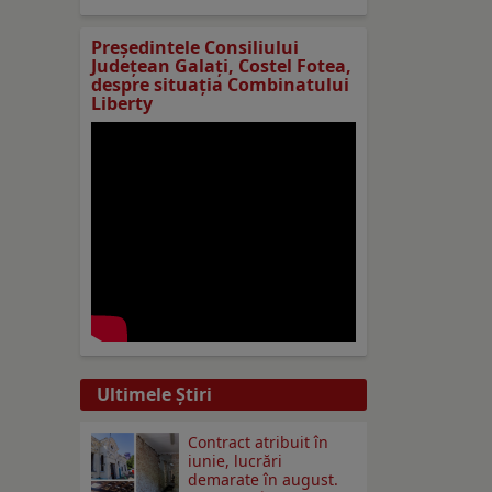
Preşedintele Consiliului
Judeţean Galaţi, Costel Fotea,
despre situaţia Combinatului
Liberty
Ultimele Ştiri
Contract atribuit în
iunie, lucrări
demarate în august.