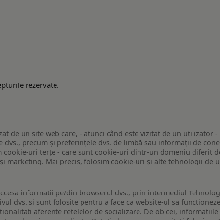
pturile rezervate.
zat de un site web care, - atunci când este vizitat de un utilizator -
 dvs., precum și preferințele dvs. de limbă sau informații de conec
ookie-uri terțe - care sunt cookie-uri dintr-un domeniu diferit de 
e și marketing. Mai precis, folosim cookie-uri și alte tehnologii de
ccesa informatii pe/din browserul dvs., prin intermediul Tehnologii
ivul dvs. si sunt folosite pentru a face ca website-ul sa functionez
tionalitati aferente retelelor de socializare. De obicei, informatiile