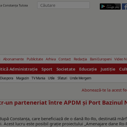
ila Constanţa Tulcea
i
Abonamente
Publicitate
Arhiva
Contact
Redacția
Bani Europeni
Video 
itică Administrație
Sport
Societate
Educație
Justiție
Cul
Diaspora
Magazin
TV Mania
Utile
Sfaturi
Unde Mergem
Abonează-te la acest f
tr-un parteneriat între APDM şi Port Bazinul
 după Constanța, care beneficiază de o dană Ro-Ro, destinată mărf
ci. Acest lucru este posibil grație proiectului „Amenajare dane Ro-