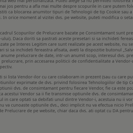
enta web mai personalizata. Puteti alege sa nu permiteti folosirea 
de mai jos pentru a afla mai multe despre scopurile in care putem fo
a stiti ca blocarea anumitor tipuri de Tehnologii de tip Cookie sau
i. In orice moment al vizitei dvs. pe website, puteti modifica o set
n cadrul Scopurilor de Prelucrare bazate pe Consimtamant sunt pre
lui). Daca doriti sa pastrati aceste presetari si sa inchideti fereas
bazate pe Interes Legitim care sunt realizate pe acest website, nu s
i si sa inchideti fereastra afisata, aveti la dispozitie butonul „Sal
o anume prelucrare de date, intr-un anumit scop, interesul dvs. pre
a prelucrare, prin accesarea politicii de confidentialitate a Vendor-u
pectiv.
iti si lista Vendor-ilor cu care colaboram in prezent (sau cu care p
iunilor exprimate de dvs. privind folosirea Tehnologiilor de tip Co
iunii dvs. de consimtamant pentru fiecare Vendor, fie ca este pozit
 ca acestui Vendor sa ii fie transmise optiunile dvs. de consimtama
ul in care optati sa debifati unul dintre Vendor-i, acestuia nu ii v
nu va cunoaste optiunile dvs., deci implicit nu va efectua nicio Pre
e Prelucrare de pe website, chiar daca dvs. ati optat cu DA pentru