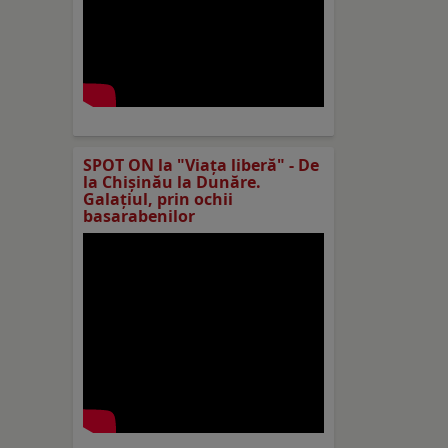
SPOT ON la "Viaţa liberă" - De
la Chișinău la Dunăre.
Galațiul, prin ochii
basarabenilor