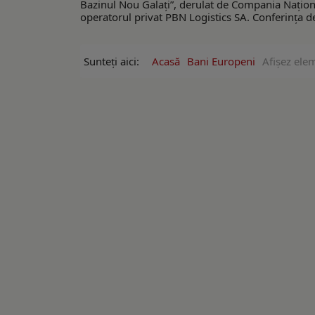
Bazinul Nou Galați”, derulat de Compania Națion
operatorul privat PBN Logistics SA. Conferința de în
Sunteți aici:
Acasă
Bani Europeni
Afişez ele