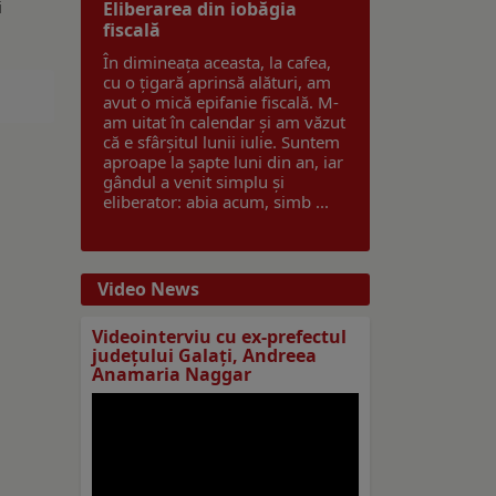
i
Eliberarea din iobăgia
fiscală
În dimineața aceasta, la cafea,
cu o țigară aprinsă alături, am
avut o mică epifanie fiscală. M-
am uitat în calendar și am văzut
că e sfârșitul lunii iulie. Suntem
aproape la șapte luni din an, iar
gândul a venit simplu și
eliberator: abia acum, simb ...
Video News
Videointerviu cu ex-prefectul
judeţului Galaţi, Andreea
Anamaria Naggar