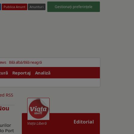
Gestionați preferințele
Publica Anunt
Anunturi
News
Bilă albă/Bilă neagră
tură
Reportaj
Analiză
eed RSS
 Nou
Editorial
Viaţa Liberă
urilor
Ro Port