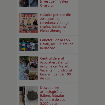
Investiţie în Valea
Oraşului
Galaţiul petrece din
20 august cu
Loredana, Vlăduța
Lupău, Raluka și
Elena Gheorghe
Canotorii de la CSS
Galați, locul al treilea
la Bascov
Centrul de zi al
Asociației „Sfântul
Antonie cel Mare”.
Vacanță în pridvorul
bisericii pentru 100
de copii
Descoperire
arheologică la
Băleni. Ritualuri
funerare de acum
5.000 de ani