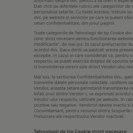
informatii despre dvs. pentru a va oferi o experi
Dati click pe diferitele rubrici ale categoriilor 
personaliza setarile. Cu toate acestea, trebuie s
dvs. pe website si serviciile pe care le putem ofer
setari confidentialitate, din josul paginii.
Toate categoriile de Tehnologii de tip Cookie di
celor strict necesare pentru functionarea website-u
modificarile”, de mai jos. In cazul prelucrarilor 
acordul dvs. Daca doriti sa pastrati aceste presetar
exceptie, in cazul in care considerati ca, pentru 
respectiv, va puteti exercita dreptul de opozitie l
si transmiterea cererii sale direct Vendor-ului res
Mai sus, la sectiunea Confidențialitatea dvs., gas
transmite datele personale colectate, conform opt
Vendor, aceasta setare permitand transmiterea opt
bifati unul dintre Vendor-i, va exprimati acordul
Vendor-ului respectiv, utilizate pe website. In caz
pozitive sau negative. Vendorul devine inactiv si 
Consimtamant, pentru niciunul dintre Scopurile d
Prelucrare ale respectivului Vendor inactivat.
Tehnologii de tip Cookie strict necesare