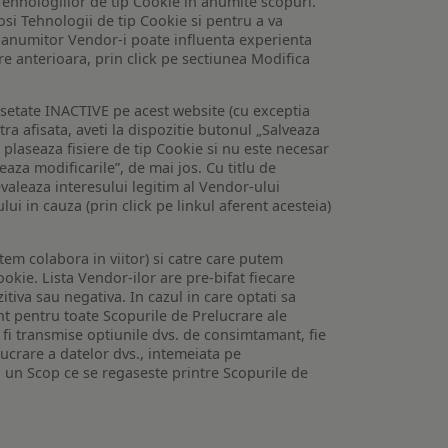
Tehnologiilor de tip Cookie in anumite scopuri.
losi Tehnologii de tip Cookie si pentru a va
 a anumitor Vendor-i poate influenta experienta
are anterioara, prin click pe sectiunea Modifica
setate INACTIVE pe acest website (cu exceptia
tra afisata, aveti la dispozitie butonul „Salveaza
e plaseaza fisiere de tip Cookie si nu este necesar
veaza modificarile”, de mai jos. Cu titlu de
valeaza interesului legitim al Vendor-ului
lui in cauza (prin click pe linkul aferent acesteia)
utem colabora in viitor) si catre care putem
okie. Lista Vendor-ilor are pre-bifat fiecare
iva sau negativa. In cazul in care optati sa
nt pentru toate Scopurile de Prelucrare ale
or fi transmise optiunile dvs. de consimtamant, fie
lucrare a datelor dvs., intemeiata pe
 un Scop ce se regaseste printre Scopurile de