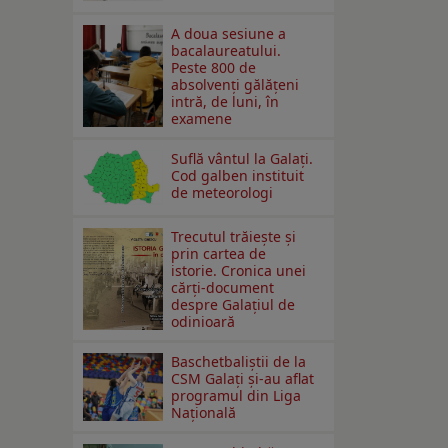
A doua sesiune a
bacalaureatului.
Peste 800 de
absolvenţi gălăţeni
intră, de luni, în
examene
Suflă vântul la Galaţi.
Cod galben instituit
de meteorologi
Trecutul trăiește și
prin cartea de
istorie. Cronica unei
cărți-document
despre Galațiul de
odinioară
Baschetbaliștii de la
CSM Galați și-au aflat
programul din Liga
Națională