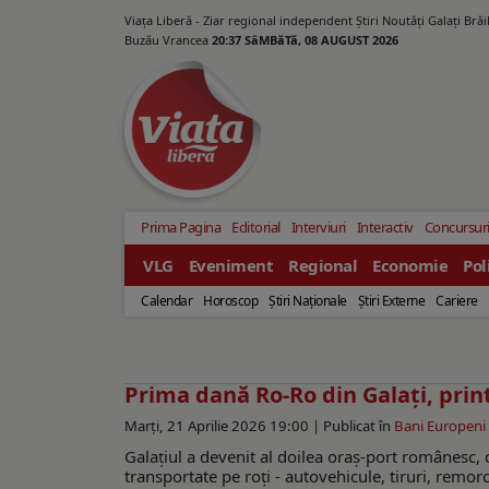
Viața Liberă - Ziar regional independent Știri Noutăți Galaţi Bră
Buzău Vrancea
20:37 SâMBăTă, 08 AUGUST 2026
Prima Pagina
Editorial
Interviuri
Interactiv
Concursur
VLG
Eveniment
Regional
Economie
Pol
Calendar
Horoscop
Ştiri Naţionale
Ştiri Externe
Cariere
Prima dană Ro-Ro din Galați, prin
Marți, 21 Aprilie 2026 19:00 |
Publicat în
Bani Europeni
Galațiul a devenit al doilea oraș-port românesc,
transportate pe roți - autovehicule, tiruri, remor