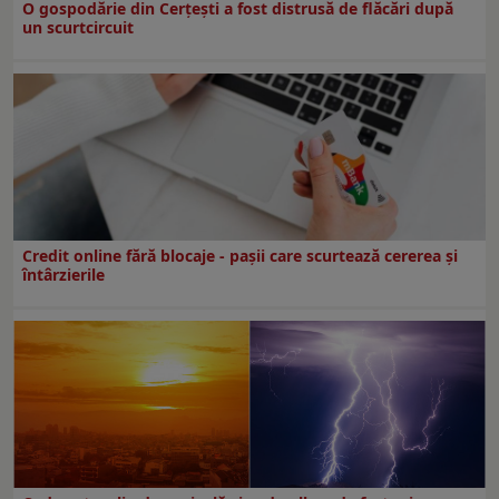
O gospodărie din Cerțești a fost distrusă de flăcări după
un scurtcircuit
Credit online fără blocaje - pașii care scurtează cererea și
întârzierile