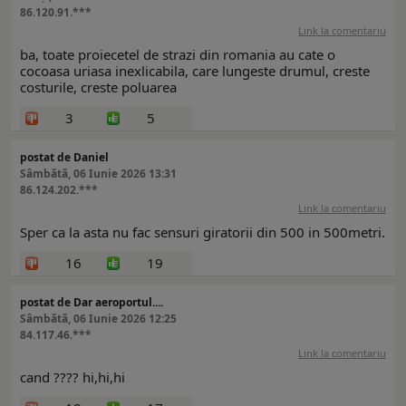
86.120.91.***
Link la comentariu
ba, toate proiecetel de strazi din romania au cate o
cocoasa uriasa inexlicabila, care lungeste drumul, creste
costurile, creste poluarea
3
5
postat de Daniel
Sâmbătă, 06 Iunie 2026 13:31
86.124.202.***
Link la comentariu
Sper ca la asta nu fac sensuri giratorii din 500 in 500metri.
16
19
postat de Dar aeroportul....
Sâmbătă, 06 Iunie 2026 12:25
84.117.46.***
Link la comentariu
cand ???? hi,hi,hi