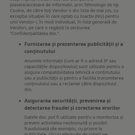
plasare/accesare de informații, prin Tehnologii de tip
Cookie, de către toți Vendor-ii din lista de mai jos, cu
excepția situației în care optați cu Inactiv (NU) pentru
unii Vendor-i, în mod individual, în lista generală de
Vendori, pe care o regăsiți la secțiunea
“Confidențialitatea dvs.”.
Furnizarea și prezentarea publicității și a
conținutului
Anumite informații (cum ar fi o adresă IP sau
capacitățile dispozitivului) sunt utilizate pentru a
asigura compatibilitatea tehnică a conținutului
sau a publicității și pentru a facilita transmiterea
conținutului sau a reclamei către dispozitivul
dvs.
Asigurarea securității, prevenirea și
detectarea fraudei și corectarea erorilor
Datele dvs. pot fi utilizate pentru a monitoriza și
preveni activitatea neobișnuită și posibil
frauduloasă (de exemplu, cu privire la
publicitate, clicuri efectuate de roboți pe