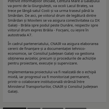
Potrivit informaţiilor oficiale, Centura Mare a Galațiului
va porni de la Giurgiulești, va ocoli Lacul Brateș, va
trece pe lângă satul Costi și va urma traseul până la
Smârdan. De aici, pe viitorul drum de legătură dintre
Smârdan și Movileni se va asigura conectivitatea cu DX
Galați - Brăila spre podul peste Dunăre, respectiv spre
viitorul drum expres Brăila - Focșani, cu ieșire în
autostrada A7.
În cadrul parteneriatului, CNAIR va asigura elaborarea
cererii de finanțare și a documentației tehnico-
economice, iar Consiliul Județean Galați va gestiona
obținerea avizelor, precum și procedurile de achiziție
pentru proiectare, execuție și supervizare.
Implementarea proiectului va fi realizată de o echipă
mixtă, iar progresul va fi monitorizat permanent,
printr-o colaborare instituțională strânsă între
Ministerul Transporturilor, CNAIR și Consiliul Județean
Galați.