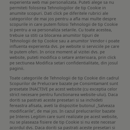
experienta web mai personalizata. Puteti alege sa nu
permiteti folosirea Tehnologiilor de tip Cookie in
anumite scopuri. Dati click pe diferitele rubrici ale
categoriilor de mai jos pentru a afla mai multe despre
scopurile in care putem folosi Tehnologii de tip Cookie
si pentru a va personaliza setarile. Cu toate acestea,
trebuie sa stiti ca blocarea anumitor tipuri de
Tehnologii de tip Cookie sau a anumitor Vendor-i poate
influenta experienta dvs. pe website si serviciile pe care
le putem oferi. In orice moment al vizitei dvs. pe
website, puteti modifica o setare anterioara, prin click
pe sectiunea Modifica setari confidentialitate, din josul
paginii.
Toate categoriile de Tehnologii de tip Cookie din cadrul
Scopurilor de Prelucrare bazate pe Consimtamant sunt
presetate INACTIVE pe acest website (cu exceptia celor
strict necesare pentru functionarea website-ului). Daca
doriti sa pastrati aceste presetari si sa inchideti
fereastra afisata, aveti la dispozitie butonul „Salveaza
modificarile”, de mai jos. In cazul prelucrarilor bazate
pe Interes Legitim care sunt realizate pe acest website,
nu se plaseaza fisiere de tip Cookie si nu este necesar
acordul dvs. Daca doriti sa pastrati aceste presetari si