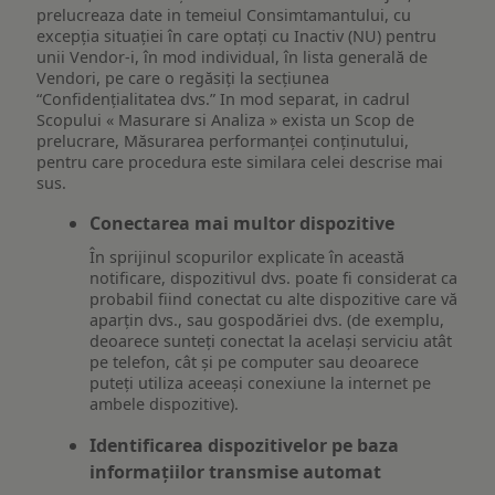
prelucreaza date in temeiul Consimtamantului, cu
excepția situației în care optați cu Inactiv (NU) pentru
unii Vendor-i, în mod individual, în lista generală de
Vendori, pe care o regăsiți la secțiunea
“Confidențialitatea dvs.” In mod separat, in cadrul
Scopului « Masurare si Analiza » exista un Scop de
prelucrare, Măsurarea performanței conținutului,
pentru care procedura este similara celei descrise mai
sus.
Conectarea mai multor dispozitive
În sprijinul scopurilor explicate în această
notificare, dispozitivul dvs. poate fi considerat ca
probabil fiind conectat cu alte dispozitive care vă
aparțin dvs., sau gospodăriei dvs. (de exemplu,
deoarece sunteți conectat la același serviciu atât
pe telefon, cât și pe computer sau deoarece
puteți utiliza aceeași conexiune la internet pe
ambele dispozitive).
Identificarea dispozitivelor pe baza
informațiilor transmise automat