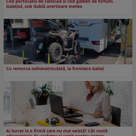
Cod portocaliu de caniculă și cod galben de furtuni.
Galațiul, sub dublă avertizare meteo
Cu remorca neînmatriculată, la frontiera Galați
Ai lucrat la o firmă care nu mai există? Cât costă
adeverințele de vechime și venit pentru pensie