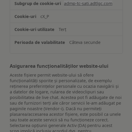
admp-tc-sati.adtlgc.com
și/sau
accesarea
cX_P
informațiilor
de
Terț
pe
un
Câteva secunde
dispozitiv
Asigurarea funcționalităților website-ului
Aceste fișiere permit website-ului să ofere
funcționalități sporite și personalizate, de exemplu
reţinerea preferinţelor personale cu ocazia navigării și
a datelor de logare, rularea de videoclipuri sau
posibilitatea de live chat. Acestea pot fi adăugate de noi
sau de furnizori terți ale căror servicii le-am adăugat pe
paginile noastre (Vendor-i). Dacă nu permiteți
plasarea/accesarea acestor fișiere, este posibil ca unele
sau toate aceste servicii să nu funcționeze corect.
Selectarea opțiunii generale Activ (DA) pentru acest
scop implică inclusiv acordul dvs. pentru