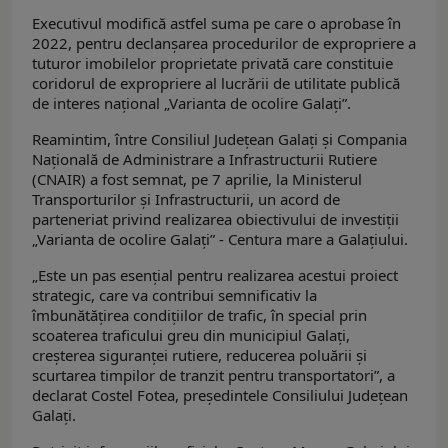
Executivul modifică astfel suma pe care o aprobase în
2022, pentru declanşarea procedurilor de expropriere a
tuturor imobilelor proprietate privată care constituie
coridorul de expropriere al lucrării de utilitate publică
de interes naţional „Varianta de ocolire Galaţi”.
Reamintim, între Consiliul Județean Galați și Compania
Națională de Administrare a Infrastructurii Rutiere
(CNAIR) a fost semnat, pe 7 aprilie, la Ministerul
Transporturilor și Infrastructurii, un acord de
parteneriat privind realizarea obiectivului de investiții
„Varianta de ocolire Galați” - Centura mare a Galațiului.
„Este un pas esențial pentru realizarea acestui proiect
strategic, care va contribui semnificativ la
îmbunătățirea condițiilor de trafic, în special prin
scoaterea traficului greu din municipiul Galați,
creșterea siguranței rutiere, reducerea poluării și
scurtarea timpilor de tranzit pentru transportatori”, a
declarat Costel Fotea, președintele Consiliului Județean
Galați.