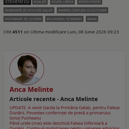
ETICHETAT CU
GALATI
VIATA LIBERA
EXPROPRIERI
VARIANTĂ DE OCOLIRE GALATI
MAREA CENTURA OCOLITOARE
HOTARARE DE GUVERN
GUVERNUL ROMANIEI
BANI
Citit
4511
ori
Ultima modificare Luni, 08 Iunie 2026 09:23
Anca Melinte
Articole recente - Anca Melinte
UPDATE. A venit Garda la Primăria Galaţi, pentru Faleza
Dunării. Povestea conferinţei de presă a primarului
Ionuţ Pucheanu
Până unde (mai) este deschisă Faleza Inferioară a
Dunării. Continuă mobilizarea pentru salvarea arborilor