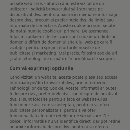
un site web care, - atunci când este vizitat de un
utilizator - solicită browserului să-l stocheze pe
dispozitivul dvs. pentru a păstra în memorie informații
despre dvs., precum și preferințele dvs. de limbă sau
informații de conectare. Aceste cookie-uri sunt setate
de noi și numite cookie-uri primare. De asemenea,
folosim cookie-uri terțe - care sunt cookie-uri dintr-un
domeniu diferit de domeniul site-ului web pe care îl
vizitați - pentru a sprijini eforturile noastre de
publicitate și marketing. Mai precis, folosim cookie-uri
și alte tehnologii de urmărire în următoarele scopuri:
Cum vă exprimați opțiunile
Cand vizitati un website, acesta poate plasa sau accesa
informatii pe/din browserul dvs., prin intermediul
Tehnologiilor de tip Cookie. Aceste informatii ar putea
fi despre dvs., preferintele dvs. sau despre dispozitivul
dvs. si sunt folosite pentru a face ca website-ul sa
functioneze asa cum va asteptati, pentru a va oferi
publicitate personalizata si pentru a va oferi
functionalitati aferente retelelor de socializare. De
obicei, informatiile nu va identifica direct, dar pot retine
anumite informatii despre dvs. pentru a va oferi o