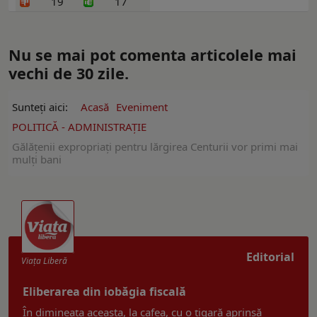
19
17
Nu se mai pot comenta articolele mai
vechi de 30 zile.
Sunteți aici:
Acasă
Eveniment
POLITICĂ - ADMINISTRAŢIE
Gălăţenii expropriați pentru lărgirea Centurii vor primi mai
mulți bani
Editorial
Viaţa Liberă
Eliberarea din iobăgia fiscală
În dimineața aceasta, la cafea, cu o țigară aprinsă