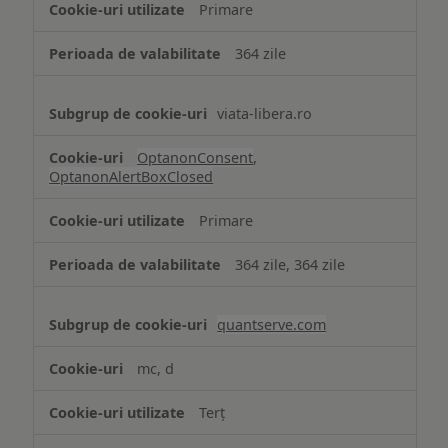
Primare
necesare
364 zile
viata-libera.ro
OptanonConsent
,
OptanonAlertBoxClosed
Primare
364 zile, 364 zile
quantserve.com
mc, d
Terț