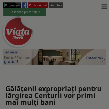
≡
Publica Anunt
Anunturi
Gestionați preferințele
Gălăţenii expropriați pentru
lărgirea Centurii vor primi
mai mulți bani