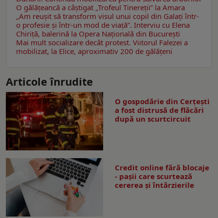
O gălăţeancă a câştigat „Trofeul Tinereții” la Amara
„Am reușit să transform visul unui copil din Galați într-
o profesie și într-un mod de viață”. Interviu cu Elena
Chiriţă, balerină la Opera Naţională din Bucureşti
Mai mult socializare decât protest. Viitorul Falezei a
mobilizat, la Elice, aproximativ 200 de gălăţeni
Articole înrudite
O gospodărie din Cerțești
a fost distrusă de flăcări
după un scurtcircuit
Credit online fără blocaje
- pașii care scurtează
cererea și întârzierile