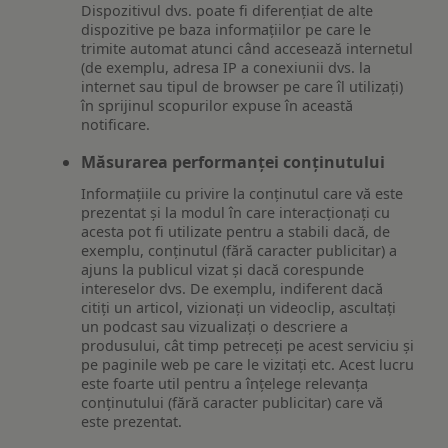
Dispozitivul dvs. poate fi diferențiat de alte
dispozitive pe baza informațiilor pe care le
trimite automat atunci când accesează internetul
(de exemplu, adresa IP a conexiunii dvs. la
internet sau tipul de browser pe care îl utilizați)
în sprijinul scopurilor expuse în această
notificare.
Măsurarea performanței conținutului
Informațiile cu privire la conținutul care vă este
prezentat și la modul în care interacționați cu
acesta pot fi utilizate pentru a stabili dacă, de
exemplu, conținutul (fără caracter publicitar) a
ajuns la publicul vizat și dacă corespunde
intereselor dvs. De exemplu, indiferent dacă
citiți un articol, vizionați un videoclip, ascultați
un podcast sau vizualizați o descriere a
produsului, cât timp petreceți pe acest serviciu și
pe paginile web pe care le vizitați etc. Acest lucru
este foarte util pentru a înțelege relevanța
conținutului (fără caracter publicitar) care vă
este prezentat.