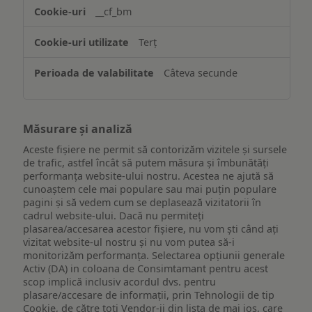
website-
__cf_bm
ului
Terț
Câteva secunde
Măsurare și analiză
Aceste fișiere ne permit să contorizăm vizitele și sursele
de trafic, astfel încât să putem măsura și îmbunătăți
performanța website-ului nostru. Acestea ne ajută să
cunoaștem cele mai populare sau mai puțin populare
pagini și să vedem cum se deplasează vizitatorii în
cadrul website-ului. Dacă nu permiteți
plasarea/accesarea acestor fișiere, nu vom ști când ați
vizitat website-ul nostru și nu vom putea să-i
monitorizăm performanța. Selectarea opțiunii generale
Activ (DA) in coloana de Consimtamant pentru acest
scop implică inclusiv acordul dvs. pentru
plasare/accesare de informații, prin Tehnologii de tip
Cookie, de către toți Vendor-ii din lista de mai jos, care