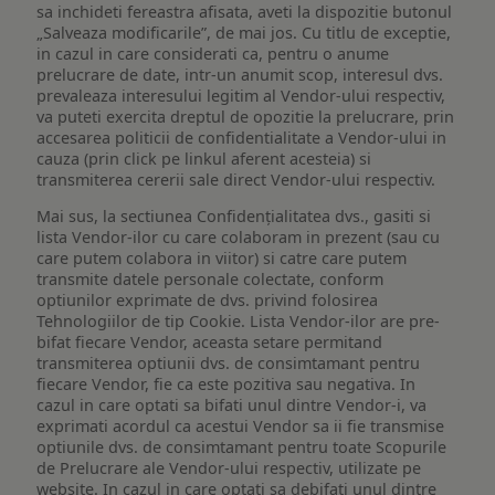
sa inchideti fereastra afisata, aveti la dispozitie butonul
„Salveaza modificarile”, de mai jos. Cu titlu de exceptie,
in cazul in care considerati ca, pentru o anume
prelucrare de date, intr-un anumit scop, interesul dvs.
prevaleaza interesului legitim al Vendor-ului respectiv,
va puteti exercita dreptul de opozitie la prelucrare, prin
accesarea politicii de confidentialitate a Vendor-ului in
cauza (prin click pe linkul aferent acesteia) si
transmiterea cererii sale direct Vendor-ului respectiv.
Mai sus, la sectiunea Confidențialitatea dvs., gasiti si
lista Vendor-ilor cu care colaboram in prezent (sau cu
care putem colabora in viitor) si catre care putem
transmite datele personale colectate, conform
optiunilor exprimate de dvs. privind folosirea
Tehnologiilor de tip Cookie. Lista Vendor-ilor are pre-
bifat fiecare Vendor, aceasta setare permitand
transmiterea optiunii dvs. de consimtamant pentru
fiecare Vendor, fie ca este pozitiva sau negativa. In
cazul in care optati sa bifati unul dintre Vendor-i, va
exprimati acordul ca acestui Vendor sa ii fie transmise
optiunile dvs. de consimtamant pentru toate Scopurile
de Prelucrare ale Vendor-ului respectiv, utilizate pe
website. In cazul in care optati sa debifati unul dintre