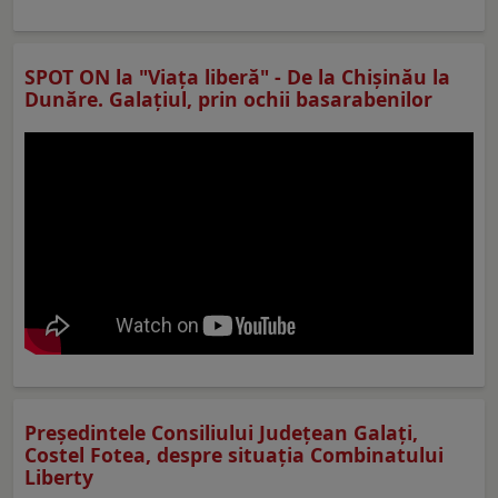
SPOT ON la "Viaţa liberă" - De la Chișinău la
Dunăre. Galațiul, prin ochii basarabenilor
Preşedintele Consiliului Judeţean Galaţi,
Costel Fotea, despre situaţia Combinatului
Liberty