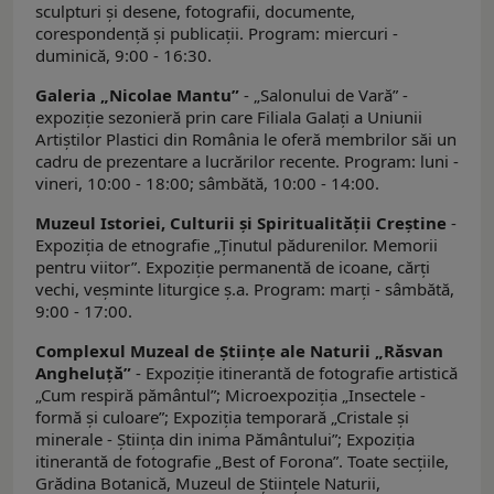
sculpturi și desene, fotografii, documente,
corespondență și publicații. Program: miercuri -
duminică, 9:00 - 16:30.
Galeria „Nicolae Mantu”
- „Salonului de Vară” -
expoziție sezonieră prin care Filiala Galați a Uniunii
Artiștilor Plastici din România le oferă membrilor săi un
cadru de prezentare a lucrărilor recente. Program: luni -
vineri, 10:00 - 18:00; sâmbătă, 10:00 - 14:00.
Muzeul Istoriei, Culturii şi Spiritualităţii Creştine
-
Expoziția de etnografie „Ținutul pădurenilor. Memorii
pentru viitor”. Expoziţie permanentă de icoane, cărţi
vechi, veşminte liturgice ş.a. Program: marți - sâmbătă,
9:00 - 17:00.
Complexul Muzeal de Ştiinţe ale Naturii „Răsvan
Angheluţă”
- Expoziție itinerantă de fotografie artistică
„Cum respiră pământul”; Microexpoziția „Insectele -
formă și culoare”; Expoziția temporară „Cristale şi
minerale - Știința din inima Pământului”; Expoziția
itinerantă de fotografie „Best of Forona”. Toate secțiile,
Grădina Botanică, Muzeul de Ştiinţele Naturii,