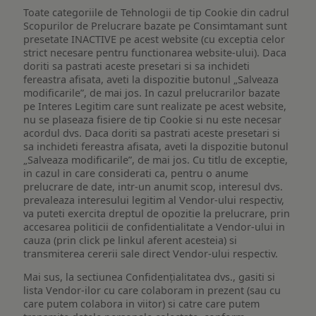
Toate categoriile de Tehnologii de tip Cookie din cadrul
Scopurilor de Prelucrare bazate pe Consimtamant sunt
presetate INACTIVE pe acest website (cu exceptia celor
strict necesare pentru functionarea website-ului). Daca
doriti sa pastrati aceste presetari si sa inchideti
fereastra afisata, aveti la dispozitie butonul „Salveaza
modificarile”, de mai jos. In cazul prelucrarilor bazate
pe Interes Legitim care sunt realizate pe acest website,
nu se plaseaza fisiere de tip Cookie si nu este necesar
acordul dvs. Daca doriti sa pastrati aceste presetari si
sa inchideti fereastra afisata, aveti la dispozitie butonul
„Salveaza modificarile”, de mai jos. Cu titlu de exceptie,
in cazul in care considerati ca, pentru o anume
prelucrare de date, intr-un anumit scop, interesul dvs.
prevaleaza interesului legitim al Vendor-ului respectiv,
va puteti exercita dreptul de opozitie la prelucrare, prin
accesarea politicii de confidentialitate a Vendor-ului in
cauza (prin click pe linkul aferent acesteia) si
transmiterea cererii sale direct Vendor-ului respectiv.
Mai sus, la sectiunea Confidențialitatea dvs., gasiti si
lista Vendor-ilor cu care colaboram in prezent (sau cu
care putem colabora in viitor) si catre care putem