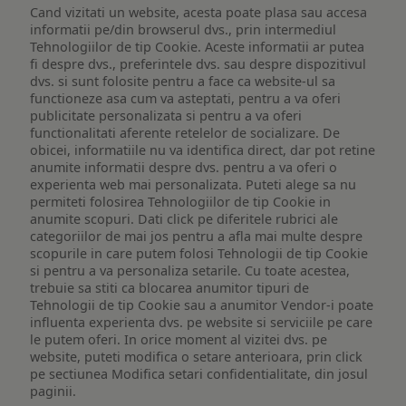
Cand vizitati un website, acesta poate plasa sau accesa
informatii pe/din browserul dvs., prin intermediul
Tehnologiilor de tip Cookie. Aceste informatii ar putea
fi despre dvs., preferintele dvs. sau despre dispozitivul
dvs. si sunt folosite pentru a face ca website-ul sa
functioneze asa cum va asteptati, pentru a va oferi
publicitate personalizata si pentru a va oferi
functionalitati aferente retelelor de socializare. De
obicei, informatiile nu va identifica direct, dar pot retine
anumite informatii despre dvs. pentru a va oferi o
experienta web mai personalizata. Puteti alege sa nu
permiteti folosirea Tehnologiilor de tip Cookie in
anumite scopuri. Dati click pe diferitele rubrici ale
categoriilor de mai jos pentru a afla mai multe despre
scopurile in care putem folosi Tehnologii de tip Cookie
si pentru a va personaliza setarile. Cu toate acestea,
trebuie sa stiti ca blocarea anumitor tipuri de
Tehnologii de tip Cookie sau a anumitor Vendor-i poate
influenta experienta dvs. pe website si serviciile pe care
le putem oferi. In orice moment al vizitei dvs. pe
website, puteti modifica o setare anterioara, prin click
pe sectiunea Modifica setari confidentialitate, din josul
paginii.