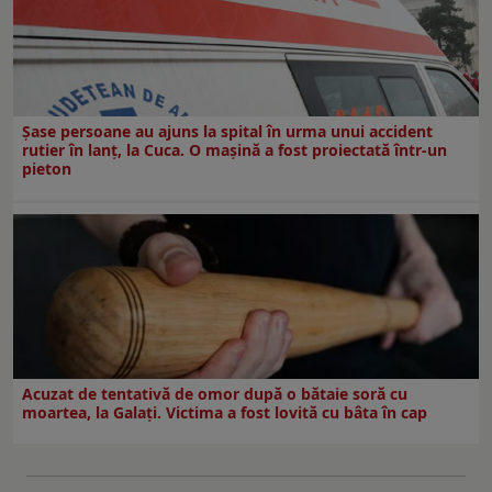
Șase persoane au ajuns la spital în urma unui accident
rutier în lanț, la Cuca. O mașină a fost proiectată într-un
pieton
Acuzat de tentativă de omor după o bătaie soră cu
moartea, la Galați. Victima a fost lovită cu bâta în cap