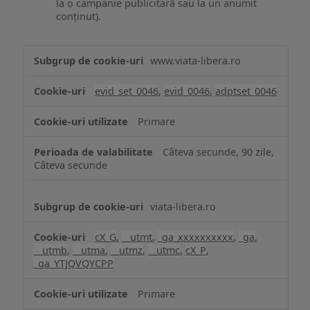
la o campanie publicitară sau la un anumit
conținut).
Măsurare
www.viata-libera.ro
și
analiză
evid_set_0046
,
evid_0046
,
adptset_0046
Primare
Câteva secunde, 90 zile,
Câteva secunde
viata-libera.ro
cX_G
,
__utmt
,
_ga_xxxxxxxxxx
,
_ga
,
__utmb
,
__utma
,
__utmz
,
__utmc
,
cX_P
,
_ga_YTJQVQYCPP
Primare