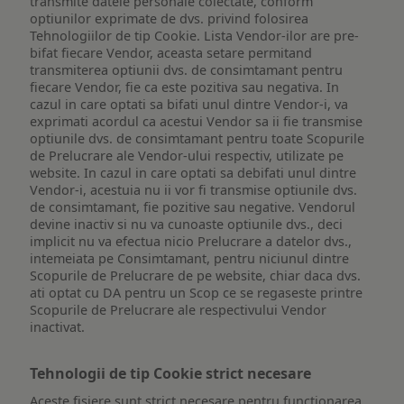
transmite datele personale colectate, conform
optiunilor exprimate de dvs. privind folosirea
Tehnologiilor de tip Cookie. Lista Vendor-ilor are pre-
bifat fiecare Vendor, aceasta setare permitand
transmiterea optiunii dvs. de consimtamant pentru
fiecare Vendor, fie ca este pozitiva sau negativa. In
cazul in care optati sa bifati unul dintre Vendor-i, va
exprimati acordul ca acestui Vendor sa ii fie transmise
optiunile dvs. de consimtamant pentru toate Scopurile
de Prelucrare ale Vendor-ului respectiv, utilizate pe
website. In cazul in care optati sa debifati unul dintre
Vendor-i, acestuia nu ii vor fi transmise optiunile dvs.
de consimtamant, fie pozitive sau negative. Vendorul
devine inactiv si nu va cunoaste optiunile dvs., deci
implicit nu va efectua nicio Prelucrare a datelor dvs.,
intemeiata pe Consimtamant, pentru niciunul dintre
Scopurile de Prelucrare de pe website, chiar daca dvs.
ati optat cu DA pentru un Scop ce se regaseste printre
Scopurile de Prelucrare ale respectivului Vendor
inactivat.
Tehnologii de tip Cookie strict necesare
Aceste fisiere sunt strict necesare pentru functionarea