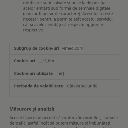
notificare sunt salvate și puse la dispoziția
acelor entități sub formă de semnale digitale
(cum ar fi un șir de caractere). Acest lucru este
necesar pentru a permite atât acestui serviciu,
cât și acelor entități să respecte opțiunile
respective.
Asigurarea
vimeo.com
funcționalităților
website-
__cf_bm
ului
Terț
Câteva secunde
Măsurare și analiză
Aceste fișiere ne permit să contorizăm vizitele și sursele
de trafic, astfel încât să putem măsura și îmbunătăți