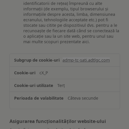
identificatorii de rețea) împreună cu alte
informații (de exemplu, tipul browserului și
informațiile despre acesta, limba, dimensiunea
ecranului, tehnologiile acceptate etc.) pot fi
stocate sau citite pe dispozitivul dvs. pentru a le
recunoaște de fiecare dată când se conectează la
o aplicație sau la un site web, pentru unul sau
mai multe scopuri prezentate aici.
Stocarea
admp-tc-sati.adtlgc.com
și/sau
accesarea
cX_P
informațiilor
de
Terț
pe
un
Câteva secunde
dispozitiv
Asigurarea funcționalităților website-ului