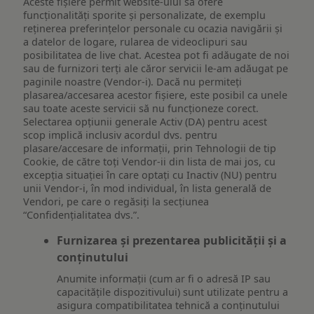
Aceste fișiere permit website-ului să ofere
funcționalități sporite și personalizate, de exemplu
reţinerea preferinţelor personale cu ocazia navigării și
a datelor de logare, rularea de videoclipuri sau
posibilitatea de live chat. Acestea pot fi adăugate de noi
sau de furnizori terți ale căror servicii le-am adăugat pe
paginile noastre (Vendor-i). Dacă nu permiteți
plasarea/accesarea acestor fișiere, este posibil ca unele
sau toate aceste servicii să nu funcționeze corect.
Selectarea opțiunii generale Activ (DA) pentru acest
scop implică inclusiv acordul dvs. pentru
plasare/accesare de informații, prin Tehnologii de tip
Cookie, de către toți Vendor-ii din lista de mai jos, cu
excepția situației în care optați cu Inactiv (NU) pentru
unii Vendor-i, în mod individual, în lista generală de
Vendori, pe care o regăsiți la secțiunea
“Confidențialitatea dvs.”.
Furnizarea și prezentarea publicității și a
conținutului
Anumite informații (cum ar fi o adresă IP sau
capacitățile dispozitivului) sunt utilizate pentru a
asigura compatibilitatea tehnică a conținutului