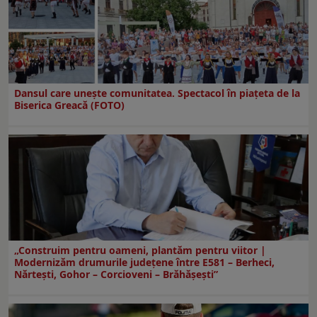
Dansul care uneşte comunitatea. Spectacol în piaţeta de la
Biserica Greacă (FOTO)
„Construim pentru oameni, plantăm pentru viitor |
Modernizăm drumurile județene între E581 – Berheci,
Nărtești, Gohor – Corcioveni – Brăhășești”