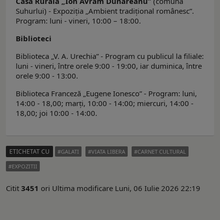
Casa Rurală „Ion Avram Dunăreanu”
(comuna
Suhurlui) - Expoziţia „Ambient tradiţional românesc”.
Program: luni - vineri, 10:00 – 18:00.
Biblioteci
Biblioteca „V. A. Urechia” - Program cu publicul la filiale:
luni - vineri, între orele 9:00 - 19:00, iar duminica, între
orele 9:00 - 13:00.
Biblioteca Franceză „Eugene Ionesco” - Program: luni,
14:00 - 18,00; marți, 10:00 - 14:00; miercuri, 14:00 -
18,00; joi 10:00 - 14:00.
ETICHETAT CU
GALATI
VIATA LIBERA
CARNET CULTURAL
EXPOZITII
Citit
3451
ori
Ultima modificare Luni, 06 Iulie 2026 22:19