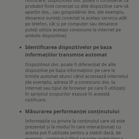
notificare, dispozitivul dvs. poate fi considerat ca
probabil fiind conectat cu alte dispozitive care vă
aparțin dvs., sau gospodăriei dvs. (de exemplu,
deoarece sunteți conectat la același serviciu atât
pe telefon, cât și pe computer sau deoarece
puteți utiliza aceeași conexiune la internet pe
ambele dispozitive).
Identificarea dispozitivelor pe baza
informațiilor transmise automat
Dispozitivul dvs. poate fi diferențiat de alte
dispozitive pe baza informațiilor pe care le
trimite automat atunci când accesează internetul
(de exemplu, adresa IP a conexiunii dvs. la
internet sau tipul de browser pe care îl utilizați)
în sprijinul scopurilor expuse în această
notificare.
Măsurarea performanței conținutului
Informațiile cu privire la conținutul care vă este
prezentat și la modul în care interacționați cu
acesta pot fi utilizate pentru a stabili dacă, de
exemplu, conținutul (fără caracter publicitar) a