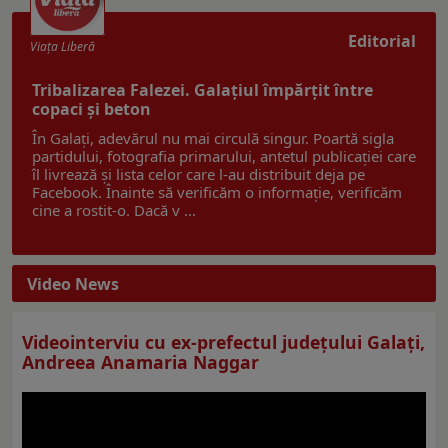
Editorial
Viaţa Liberă
Tribalizarea Falezei. Galațiul împărțit între
copaci și beton
În Galați, adevărul nu mai circulă singur. Poartă sigla
partidului, fotografia primarului, antetul publicației care
îl livrează și lista celor care l-au distribuit deja pe
Facebook. Înainte să verificăm o informație, verificăm
cine a rostit-o. Dacă v ...
Video News
Videointerviu cu ex-prefectul judeţului Galaţi,
Andreea Anamaria Naggar