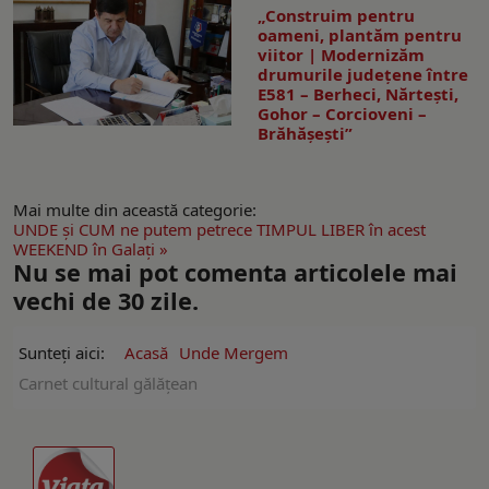
„Construim pentru
oameni, plantăm pentru
viitor | Modernizăm
drumurile județene între
E581 – Berheci, Nărtești,
Gohor – Corcioveni –
Brăhășești”
Mai multe din această categorie:
UNDE şi CUM ne putem petrece TIMPUL LIBER în acest
WEEKEND în Galaţi »
Nu se mai pot comenta articolele mai
vechi de 30 zile.
Sunteți aici:
Acasă
Unde Mergem
Carnet cultural gălăţean