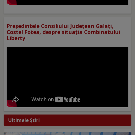
Preşedintele Consiliului Judeţean Galaţi,
Costel Fotea, despre situaţia Combinatului
Liberty
Ultimele Ştiri