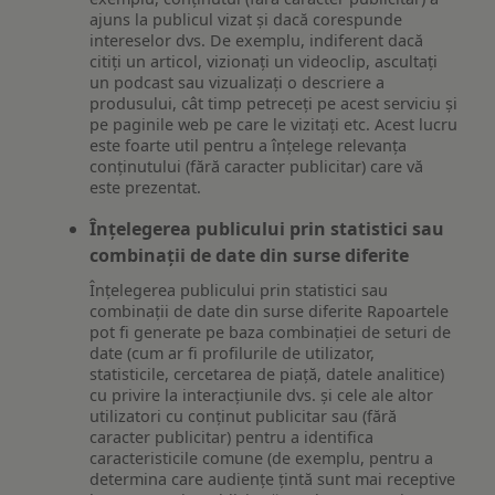
ajuns la publicul vizat și dacă corespunde
intereselor dvs. De exemplu, indiferent dacă
citiți un articol, vizionați un videoclip, ascultați
un podcast sau vizualizați o descriere a
produsului, cât timp petreceți pe acest serviciu și
pe paginile web pe care le vizitați etc. Acest lucru
este foarte util pentru a înțelege relevanța
conținutului (fără caracter publicitar) care vă
este prezentat.
Înțelegerea publicului prin statistici sau
combinații de date din surse diferite
Înțelegerea publicului prin statistici sau
combinații de date din surse diferite Rapoartele
pot fi generate pe baza combinației de seturi de
date (cum ar fi profilurile de utilizator,
statisticile, cercetarea de piață, datele analitice)
cu privire la interacțiunile dvs. și cele ale altor
utilizatori cu conținut publicitar sau (fără
caracter publicitar) pentru a identifica
caracteristicile comune (de exemplu, pentru a
determina care audiențe țintă sunt mai receptive