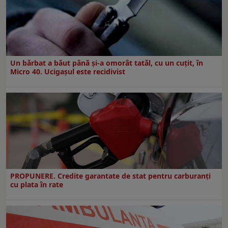
Un bărbat a băut până și-a omorât tatăl, cu un cuțit, în
Micro 40. Ucigașul este recidivist
PROPUNERE. Credite garantate de stat pentru carburanți
cu plata în rate