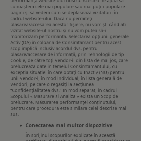
performanța website-ului nostru. Acestea ne ajută să
cunoaștem cele mai populare sau mai puțin populare
pagini și să vedem cum se deplasează vizitatorii în
cadrul website-ului. Dacă nu permiteți
plasarea/accesarea acestor fișiere, nu vom ști când ați
vizitat website-ul nostru și nu vom putea să-i
monitorizăm performanța. Selectarea opțiunii generale
Activ (DA) in coloana de Consimtamant pentru acest
scop implică inclusiv acordul dvs. pentru
plasare/accesare de informații, prin Tehnologii de tip
Cookie, de către toți Vendor-ii din lista de mai jos, care
prelucreaza date in temeiul Consimtamantului, cu
excepția situației în care optați cu Inactiv (NU) pentru
unii Vendor-i, în mod individual, în lista generală de
Vendori, pe care o regăsiți la secțiunea
“Confidențialitatea dvs.” In mod separat, in cadrul
Scopului « Masurare si Analiza » exista un Scop de
prelucrare, Măsurarea performanței conținutului,
pentru care procedura este similara celei descrise mai
sus.
Conectarea mai multor dispozitive
În sprijinul scopurilor explicate în această