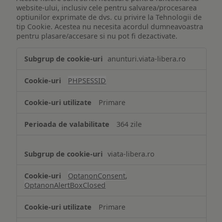
website-ului, inclusiv cele pentru salvarea/procesarea
optiunilor exprimate de dvs. cu privire la Tehnologii de
tip Cookie. Acestea nu necesita acordul dumneavoastra
pentru plasare/accesare si nu pot fi dezactivate.
Tehnologii
anunturi.viata-libera.ro
de
tip
PHPSESSID
Cookie
strict
Primare
necesare
364 zile
viata-libera.ro
OptanonConsent
,
OptanonAlertBoxClosed
Primare