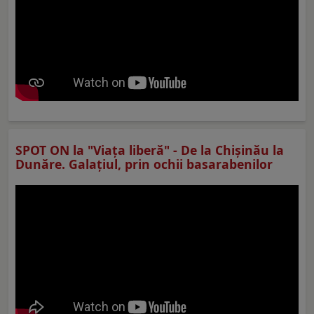
SPOT ON la "Viaţa liberă" - De la Chișinău la
Dunăre. Galațiul, prin ochii basarabenilor