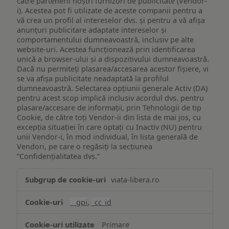
către partenerii noștri furnizori de publicitate (Vendor-
i). Acestea pot fi utilizate de aceste companii pentru a
vă crea un profil al intereselor dvs. și pentru a vă afișa
anunțuri publicitare adaptate intereselor și
comportamentului dumneavoastră, inclusiv pe alte
website-uri. Acestea funcționează prin identificarea
unică a browser-ului și a dispozitivului dumneavoastră.
Dacă nu permiteți plasarea/accesarea acestor fișiere, vi
se va afișa publicitate neadaptată la profilul
dumneavoastră. Selectarea opțiunii generale Activ (DA)
pentru acest scop implică inclusiv acordul dvs. pentru
plasare/accesare de informații, prin Tehnologii de tip
Cookie, de către toți Vendor-ii din lista de mai jos, cu
excepția situației în care optați cu Inactiv (NU) pentru
unii Vendor-i, în mod individual, în lista generală de
Vendori, pe care o regăsiți la secțiunea
“Confidențialitatea dvs.”
Publicitate
viata-libera.ro
țintită
(targetată)
__gpi
,
_cc_id
Primare