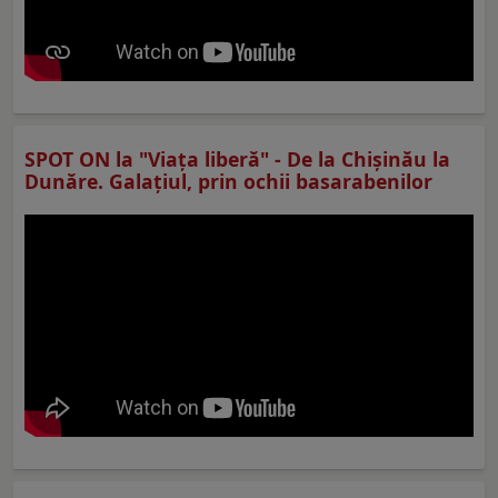
SPOT ON la "Viaţa liberă" - De la Chișinău la
Dunăre. Galațiul, prin ochii basarabenilor