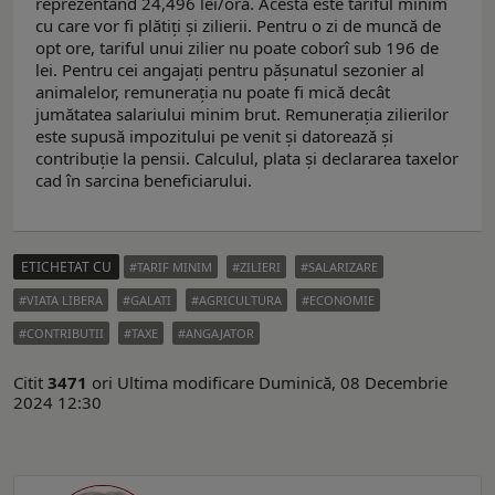
reprezentând 24,496 lei/oră. Acesta este tariful minim
cu care vor fi plătiți și zilierii. Pentru o zi de muncă de
opt ore, tariful unui zilier nu poate coborî sub 196 de
lei. Pentru cei angajați pentru pășunatul sezonier al
animalelor, remunerația nu poate fi mică decât
jumătatea salariului minim brut. Remunerația zilierilor
este supusă impozitului pe venit și datorează și
contribuție la pensii. Calculul, plata și declararea taxelor
cad în sarcina beneficiarului.
ETICHETAT CU
TARIF MINIM
ZILIERI
SALARIZARE
VIATA LIBERA
GALATI
AGRICULTURA
ECONOMIE
CONTRIBUTII
TAXE
ANGAJATOR
Citit
3471
ori
Ultima modificare Duminică, 08 Decembrie
2024 12:30