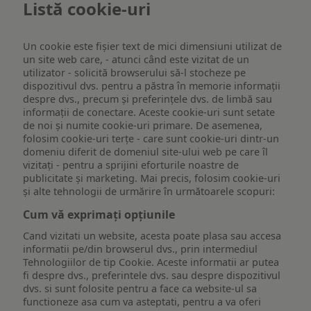
Listă cookie-uri
Un cookie este fişier text de mici dimensiuni utilizat de
un site web care, - atunci când este vizitat de un
utilizator - solicită browserului să-l stocheze pe
dispozitivul dvs. pentru a păstra în memorie informații
despre dvs., precum și preferințele dvs. de limbă sau
informații de conectare. Aceste cookie-uri sunt setate
de noi și numite cookie-uri primare. De asemenea,
folosim cookie-uri terțe - care sunt cookie-uri dintr-un
domeniu diferit de domeniul site-ului web pe care îl
vizitați - pentru a sprijini eforturile noastre de
publicitate și marketing. Mai precis, folosim cookie-uri
și alte tehnologii de urmărire în următoarele scopuri:
Cum vă exprimați opțiunile
Cand vizitati un website, acesta poate plasa sau accesa
informatii pe/din browserul dvs., prin intermediul
Tehnologiilor de tip Cookie. Aceste informatii ar putea
fi despre dvs., preferintele dvs. sau despre dispozitivul
dvs. si sunt folosite pentru a face ca website-ul sa
functioneze asa cum va asteptati, pentru a va oferi