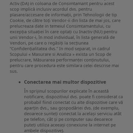
Activ (DA) in coloana de Consimtamant pentru acest
scop implică inclusiv acordul dvs. pentru
plasare/accesare de informații, prin Tehnologii de tip
Cookie, de către toți Vendor-ii din lista de mai jos, care
prelucreaza date in temeiul Consimtamantului, cu
excepția situației în care optați cu Inactiv (NU) pentru
unii Vendor-i, în mod individual, în lista generală de
Vendori, pe care o regăsiți la secțiunea
“Confidențialitatea dvs.” In mod separat, in cadrul
Scopului « Masurare si Analiza » exista un Scop de
prelucrare, Măsurarea performanței conținutului,
pentru care procedura este similara celei descrise mai
sus.
Conectarea mai multor dispozitive
În sprijinul scopurilor explicate în această
notificare, dispozitivul dvs. poate fi considerat ca
probabil fiind conectat cu alte dispozitive care vă
aparțin dvs., sau gospodăriei dvs. (de exemplu,
deoarece sunteți conectat la același serviciu atât
pe telefon, cât și pe computer sau deoarece
puteți utiliza aceeași conexiune la internet pe
ambele dispozitive).