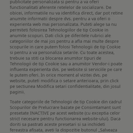
publicitate personalizata si pentru a va oferi
functionalitati aferente retelelor de socializare. De
obicei, informatiile nu va identifica direct, dar pot retine
anumite informatii despre dvs. pentru a va oferi o
experienta web mai personalizata. Puteti alege sa nu
permiteti folosirea Tehnologiilor de tip Cookie in
anumite scopuri. Dati click pe diferitele rubrici ale
categoriilor de mai jos pentru a afla mai multe despre
scopurile in care putem folosi Tehnologii de tip Cookie
si pentru a va personaliza setarile. Cu toate acestea,
trebuie sa stiti ca blocarea anumitor tipuri de
Tehnologii de tip Cookie sau a anumitor Vendor-i poate
influenta experienta dvs. pe website si serviciile pe care
le putem oferi. In orice moment al vizitei dvs. pe
website, puteti modifica o setare anterioara, prin click
pe sectiunea Modifica setari confidentialitate, din josul
paginii.
Toate categoriile de Tehnologii de tip Cookie din cadrul
Scopurilor de Prelucrare bazate pe Consimtamant sunt
presetate INACTIVE pe acest website (cu exceptia celor
strict necesare pentru functionarea website-ului). Daca
doriti sa pastrati aceste presetari si sa inchideti
fereastra afisata, aveti la dispozitie butonul „Salveaza