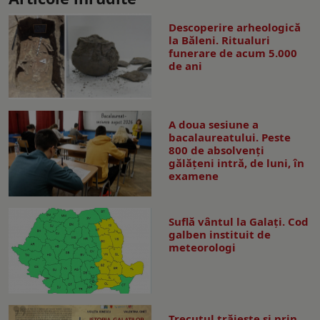
Descoperire arheologică
la Băleni. Ritualuri
funerare de acum 5.000
de ani
A doua sesiune a
bacalaureatului. Peste
800 de absolvenţi
gălăţeni intră, de luni, în
examene
Suflă vântul la Galaţi. Cod
galben instituit de
meteorologi
Trecutul trăiește și prin