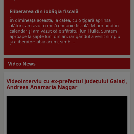
Eliberarea din iobăgia fiscală
În dimineața aceasta, la cafea, cu o țigară aprinsă
alături, am avut o mică epifanie fiscală. M-am uitat în
calendar și am văzut că e sfârșitul lunii iulie. Suntem
aproape la șapte luni din an, iar gândul a venit simplu
și eliberator: abia acum, simb ...
Video News
Videointerviu cu ex-prefectul judeţului Galaţi,
Andreea Anamaria Naggar