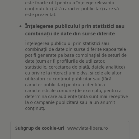
este foarte util pentru a înțelege relevanța
conținutului (fără caracter publicitar) care vă
este prezentat.
Înțelegerea publicului prin statistici sau
combinații de date din surse diferite
Înțelegerea publicului prin statistici sau
combinații de date din surse diferite Rapoartele
pot fi generate pe baza combinației de seturi de
date (cum ar fi profilurile de utilizator,
statisticile, cercetarea de piață, datele analitice)
cu privire la interacțiunile dvs. și cele ale altor
utilizatori cu conținut publicitar sau (fără
caracter publicitar) pentru a identifica
caracteristicile comune (de exemplu, pentru a
determina care audiențe țintă sunt mai receptive
la o campanie publicitară sau la un anumit
conținut).
Măsurare
www.viata-libera.ro
și
analiză