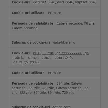
evid_set_0046
,
evid_0046
,
adptset_0046
Primare
Câteva secunde, 90 zile,
Câteva secunde
viata-libera.ro
cX_G
,
__utmt
,
_ga_xxxxxxxxxx
,
_ga
,
__utmb
,
__utma
,
__utmz
,
__utmc
,
cX_P
,
_ga_YTJQVQYCPP
Primare
394 zile, Câteva
secunde, 399 zile, 399 zile, Câteva secunde, 399
zile, 182 zile, 364 zile, 394 zile, 729 zile
adtlgc.com