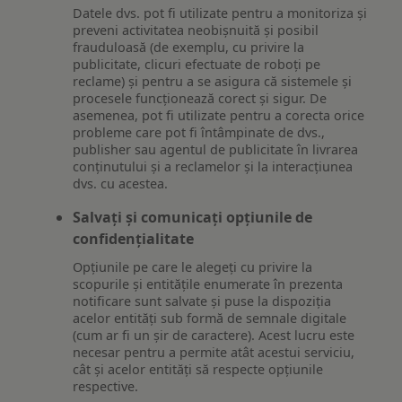
Datele dvs. pot fi utilizate pentru a monitoriza și
preveni activitatea neobișnuită și posibil
frauduloasă (de exemplu, cu privire la
publicitate, clicuri efectuate de roboți pe
reclame) și pentru a se asigura că sistemele și
procesele funcționează corect și sigur. De
asemenea, pot fi utilizate pentru a corecta orice
probleme care pot fi întâmpinate de dvs.,
publisher sau agentul de publicitate în livrarea
conținutului și a reclamelor și la interacțiunea
dvs. cu acestea.
Salvați și comunicați opțiunile de
confidențialitate
Opțiunile pe care le alegeți cu privire la
scopurile și entitățile enumerate în prezenta
notificare sunt salvate și puse la dispoziția
acelor entități sub formă de semnale digitale
(cum ar fi un șir de caractere). Acest lucru este
necesar pentru a permite atât acestui serviciu,
cât și acelor entități să respecte opțiunile
respective.