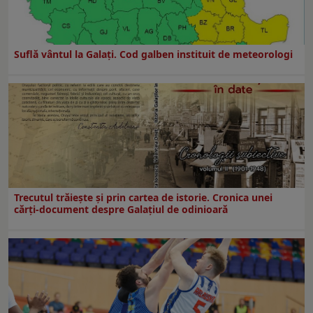
Suflă vântul la Galaţi. Cod galben instituit de meteorologi
Trecutul trăiește și prin cartea de istorie. Cronica unei
cărți-document despre Galațiul de odinioară