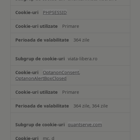
de
tip
PHPSESSID
Cookie
strict
Primare
necesare
364 zile
viata-libera.ro
OptanonConsent
,
OptanonAlertBoxClosed
Primare
364 zile, 364 zile
quantserve.com
mc, d