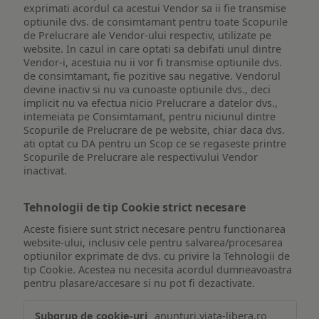
exprimati acordul ca acestui Vendor sa ii fie transmise
optiunile dvs. de consimtamant pentru toate Scopurile
de Prelucrare ale Vendor-ului respectiv, utilizate pe
website. In cazul in care optati sa debifati unul dintre
Vendor-i, acestuia nu ii vor fi transmise optiunile dvs.
de consimtamant, fie pozitive sau negative. Vendorul
devine inactiv si nu va cunoaste optiunile dvs., deci
implicit nu va efectua nicio Prelucrare a datelor dvs.,
intemeiata pe Consimtamant, pentru niciunul dintre
Scopurile de Prelucrare de pe website, chiar daca dvs.
ati optat cu DA pentru un Scop ce se regaseste printre
Scopurile de Prelucrare ale respectivului Vendor
inactivat.
Tehnologii de tip Cookie strict necesare
Aceste fisiere sunt strict necesare pentru functionarea
website-ului, inclusiv cele pentru salvarea/procesarea
optiunilor exprimate de dvs. cu privire la Tehnologii de
tip Cookie. Acestea nu necesita acordul dumneavoastra
pentru plasare/accesare si nu pot fi dezactivate.
Tehnologii
anunturi.viata-libera.ro