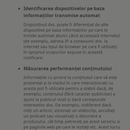
Identificarea dispozitivelor pe baza
informațiilor transmise automat
Dispozitivul dvs. poate fi diferențiat de alte
dispozitive pe baza informațiilor pe care le
trimite automat atunci când accesează internetul
(de exemplu, adresa IP a conexiunii dvs. la
internet sau tipul de browser pe care îl utilizați)
în sprijinul scopurilor expuse în această
notificare.
Măsurarea performanței conținutului
Informațiile cu privire la conținutul care vă este
prezentat și la modul în care interacționați cu
acesta pot fi utilizate pentru a stabili dacă, de
exemplu, conținutul (fără caracter publicitar) a
ajuns la publicul vizat și dacă corespunde
intereselor dvs. De exemplu, indiferent dacă
citiți un articol, vizionați un videoclip, ascultați
un podcast sau vizualizați o descriere a
produsului, cât timp petreceți pe acest serviciu și
pe paginile web pe care le vizitați etc. Acest lucru