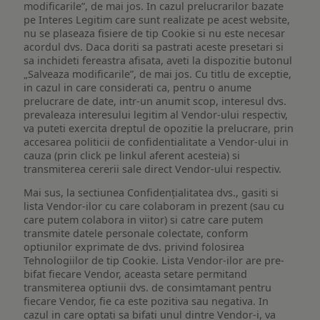
modificarile”, de mai jos. In cazul prelucrarilor bazate
pe Interes Legitim care sunt realizate pe acest website,
nu se plaseaza fisiere de tip Cookie si nu este necesar
acordul dvs. Daca doriti sa pastrati aceste presetari si
sa inchideti fereastra afisata, aveti la dispozitie butonul
„Salveaza modificarile”, de mai jos. Cu titlu de exceptie,
in cazul in care considerati ca, pentru o anume
prelucrare de date, intr-un anumit scop, interesul dvs.
prevaleaza interesului legitim al Vendor-ului respectiv,
va puteti exercita dreptul de opozitie la prelucrare, prin
accesarea politicii de confidentialitate a Vendor-ului in
cauza (prin click pe linkul aferent acesteia) si
transmiterea cererii sale direct Vendor-ului respectiv.
Mai sus, la sectiunea Confidențialitatea dvs., gasiti si
lista Vendor-ilor cu care colaboram in prezent (sau cu
care putem colabora in viitor) si catre care putem
transmite datele personale colectate, conform
optiunilor exprimate de dvs. privind folosirea
Tehnologiilor de tip Cookie. Lista Vendor-ilor are pre-
bifat fiecare Vendor, aceasta setare permitand
transmiterea optiunii dvs. de consimtamant pentru
fiecare Vendor, fie ca este pozitiva sau negativa. In
cazul in care optati sa bifati unul dintre Vendor-i, va