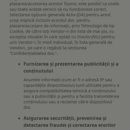
plasarea/accesarea acestor fișiere, este posibil ca unele
sau toate aceste servicii să nu funcționeze corect.
Selectarea opțiunii generale Activ (DA) pentru acest
scop implică inclusiv acordul dvs. pentru
plasare/accesare de informații, prin Tehnologii de tip
Cookie, de către toți Vendor-ii din lista de mai jos, cu
excepția situației în care optați cu Inactiv (NU) pentru
unii Vendor-i, în mod individual, în lista generală de
Vendori, pe care o regăsiți la secțiunea
“Confidențialitatea dvs.”.
Furnizarea și prezentarea publicității și a
conținutului
Anumite informații (cum ar fi o adresă IP sau
capacitățile dispozitivului) sunt utilizate pentru a
asigura compatibilitatea tehnică a conținutului
sau a publicității și pentru a facilita transmiterea
conținutului sau a reclamei către dispozitivul
dvs.
Asigurarea securității, prevenirea și
detectarea fraudei și corectarea erorilor