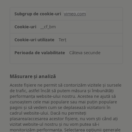
Asigurarea
vimeo.com
funcționalităților
website-
__cf_bm
ului
Terț
Câteva secunde
Măsurare și analiză
Aceste fișiere ne permit să contorizăm vizitele și sursele
de trafic, astfel încât să putem măsura și îmbunătăți
performanța website-ului nostru. Acestea ne ajută să
cunoaștem cele mai populare sau mai puțin populare
pagini și să vedem cum se deplasează vizitatorii în
cadrul website-ului. Dacă nu permiteți
plasarea/accesarea acestor fișiere, nu vom ști când ați
vizitat website-ul nostru și nu vom putea să-i
monitorizăm performanța. Selectarea opțiunii generale