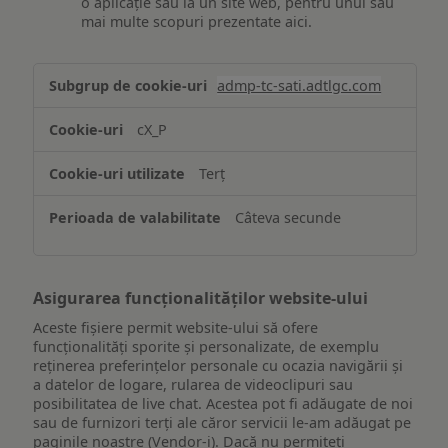
o aplicație sau la un site web, pentru unul sau
mai multe scopuri prezentate aici.
Stocarea
admp-tc-sati.adtlgc.com
și/sau
accesarea
cX_P
informațiilor
de
Terț
pe
un
Câteva secunde
dispozitiv
Asigurarea funcționalităților website-ului
Aceste fișiere permit website-ului să ofere
funcționalități sporite și personalizate, de exemplu
reţinerea preferinţelor personale cu ocazia navigării și
a datelor de logare, rularea de videoclipuri sau
posibilitatea de live chat. Acestea pot fi adăugate de noi
sau de furnizori terți ale căror servicii le-am adăugat pe
paginile noastre (Vendor-i). Dacă nu permiteți