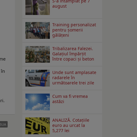
S-a întâmplat pe 7
august
Training personalizat
pentru șomerii
gălățeni
Tribalizarea Falezei.
Galațiul împărțit
eme
între copaci și beton
 în
Unde sunt amplasate
radarele în
următoarele trei zile
Cum va fi vremea
ri.
astăzi
ANALIZĂ. Cotațiile
SUA
euro au urcat la
5,277 lei