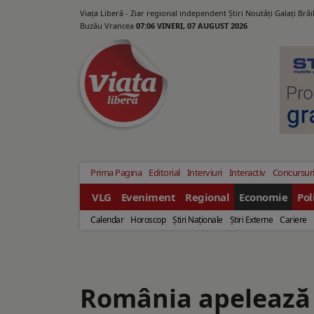
Viața Liberă - Ziar regional independent Știri Noutăți Galaţi Bră
Buzău Vrancea
07:06 VINERI, 07 AUGUST 2026
Prima Pagina
Editorial
Interviuri
Interactiv
Concursur
VLG
Eveniment
Regional
Economie
Pol
Calendar
Horoscop
Ştiri Naţionale
Ştiri Externe
Cariere
România apelează 