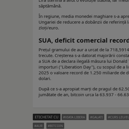
săptămână.
În regiune, media monedei maghiare s-a aprecia
Ungariei de reducere a dobânzii de referință l
zloți/euro.
SUA, deficit comercial recor
Prețul gramului de aur a urcat de la 718,5914 
trecute. Creșterea s-a datorat majorării const
a SUA de a declara ilegală măsura lui Donald T
importuri ("Liberation Day"), cu scopul de a li
2025 o valoare record de 1.250 miliarde de do
dolari.
După ce s-a apropiat marți de pragul de 62.50
jumătate de an, bitcoin urca la 63.937 - 66.63
ETICHETAT CU
VIATA LIBERA
GALATI
CURS LEU/E
AUR
BITCOIN