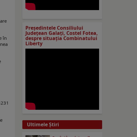
care
Preşedintele Consiliului
Judeţean Galaţi, Costel Fotea,
e în
despre situaţia Combinatului
Liberty
unea
e
,3231
de
Ultimele Ştiri