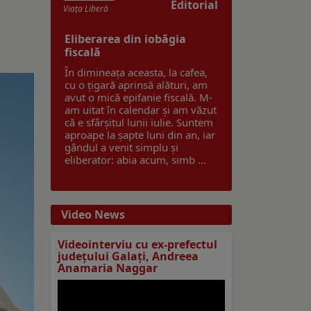
Editorial
Viaţa Liberă
Eliberarea din iobăgia
fiscală
În dimineața aceasta, la cafea,
cu o țigară aprinsă alături, am
avut o mică epifanie fiscală. M-
am uitat în calendar și am văzut
că e sfârșitul lunii iulie. Suntem
aproape la șapte luni din an, iar
gândul a venit simplu și
eliberator: abia acum, simb ...
Video News
Videointerviu cu ex-prefectul
judeţului Galaţi, Andreea
Anamaria Naggar