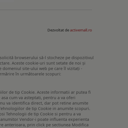
Dezvoltat de
activemall.ro
 solicită browserului să-l stocheze pe dispozitivul
tare. Aceste cookie-uri sunt setate de noi și
domeniul site-ului web pe care îl vizitați -
 urmărire în următoarele scopuri:
lor de tip Cookie. Aceste informatii ar putea fi
e asa cum va asteptati, pentru a va oferi
 nu va identifica direct, dar pot retine anumite
Tehnologiilor de tip Cookie in anumite scopuri.
losi Tehnologii de tip Cookie si pentru a va
 a anumitor Vendor-i poate influenta experienta
are anterioara, prin click pe sectiunea Modifica