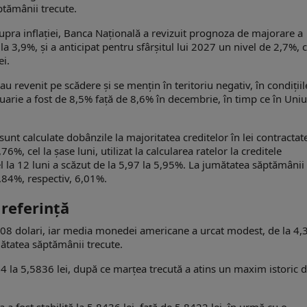
ptămânii trecute.
upra inflației, Banca Naţională a revizuit prognoza de majorare a
la 3,9%, şi a anticipat pentru sfârşitul lui 2027 un nivel de 2,7%, 
ei.
 revenit pe scădere și se mențin în teritoriu negativ, în condițiil
nuarie a fost de 8,5% față de 8,6% în decembrie, în timp ce în Uni
sunt calculate dobânzile la majoritatea creditelor în lei contractat
6%, cel la șase luni, utilizat la calcularea ratelor la creditele
el la 12 luni a scăzut de la 5,97 la 5,95%. La jumătatea săptămânii
5,84%, respectiv, 6,01%.
referință
1808 dolari, iar media monedei americane a urcat modest, de la 4
mătatea săptămânii trecute.
04 la 5,5836 lei, după ce marțea trecută a atins un maxim istoric 
a a fost stabilită la 5,8436 lei, față de 5,8422 lei, în urmă cu o