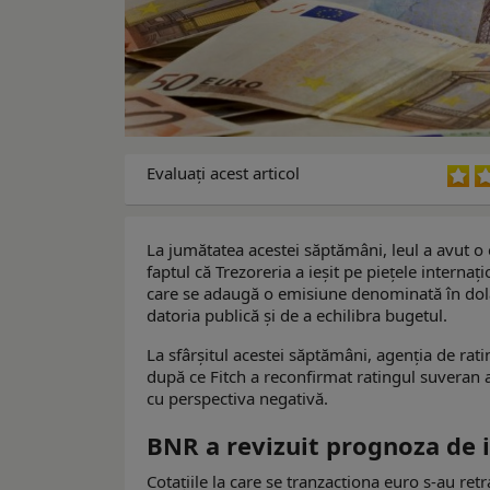
Evaluaţi acest articol
La jumătatea acestei săptămâni, leul a avut o e
faptul că Trezoreria a ieșit pe piețele internaț
care se adaugă o emisiune denominată în dolar
datoria publică și de a echilibra bugetul.
La sfârșitul acestei săptămâni, agenția de r
după ce Fitch a reconfirmat ratingul suveran 
cu perspectiva negativă.
BNR a revizuit prognoza de i
Cotațiile la care se tranzacționa euro s-au retr