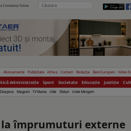
ila Constanţa Tulcea
i
Abonamente
Publicitate
Arhiva
Contact
Redacția
Bani Europeni
Video 
itică Administrație
Sport
Societate
Educație
Justiție
Cul
Diaspora
Magazin
TV Mania
Utile
Sfaturi
Unde Mergem
la împrumuturi externe