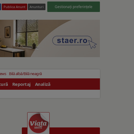
Gestionați preferințele
Publica Anunt
Anunturi
News
Bilă albă/Bilă neagră
tură
Reportaj
Analiză