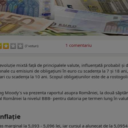
1
comentariu
(7 voturi)
voluție mixtă față de principalele valute, influențată probabil și 
ionale cu emisiuni de obligațiuni în euro cu scadența la 7 și 18 ani,
i cu scadența la 10 ani. Scopul obligațiunilor este de a rostogoli
ating Moody's va prezenta raportul asupra României, la două săpt
al României la nivelul BBB- pentru datoria pe termen lung în valut
nflaţie
as marginal la 5,093 - 5,096 lei, iar cursul a alunecat de la 5,0954