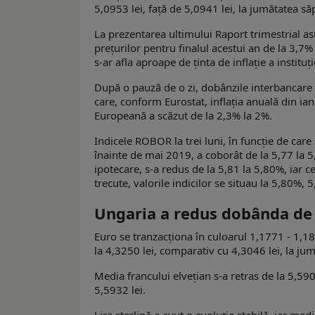
5,0953 lei, față de 5,0941 lei, la jumătatea să
La prezentarea ultimului Raport trimestrial as
prețurilor pentru finalul acestui an de la 3,7% 
s-ar afla aproape de ținta de inflație a instituți
După o pauză de o zi, dobânzile interbancare au
care, conform Eurostat, inflația anuală din ia
Europeană a scăzut de la 2,3% la 2%.
Indicele ROBOR la trei luni, în funcţie de care 
înainte de mai 2019, a coborât de la 5,77 la 5,7
ipotecare, s-a redus de la 5,81 la 5,80%, iar c
trecute, valorile indicilor se situau la 5,80%, 
Ungaria a redus dobânda de 
Euro se tranzacționa în culoarul 1,1771 - 1,
la 4,3250 lei, comparativ cu 4,3046 lei, la ju
Media francului elvețian s-a retras de la 5,59
5,5932 lei.
Lira sterlină a avut o evoluție stabilă, iar medi