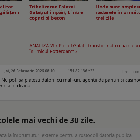
alizat
Tribalizarea Falezei.
Unde sunt amplas
gălățeni
Galațiul împărțit între
radarele în următ
copaci și beton
trei zile
ANALIZĂ VL/ Portul Galaţi, transformat cu bani eu
în „micul Rotterdam” »
Joi, 26 Februarie 2026 08:10
151.82.136.***
Link la co
Nu poti sa platesti datorii cu mall-uri, agentii de pariuri si casino
rn sunt divina.
lele mai vechi de 30 zile.
ză la împrumuturi externe pentru a rostogoli datoria publică