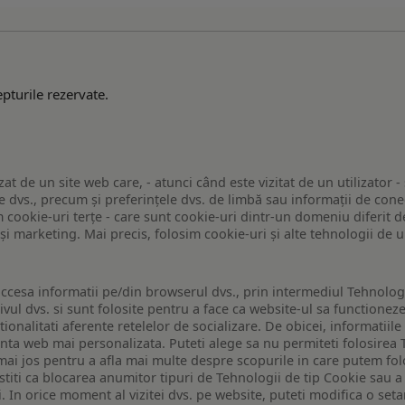
pturile rezervate.
zat de un site web care, - atunci când este vizitat de un utilizator -
 dvs., precum și preferințele dvs. de limbă sau informații de conec
ookie-uri terțe - care sunt cookie-uri dintr-un domeniu diferit de 
e și marketing. Mai precis, folosim cookie-uri și alte tehnologii de
ccesa informatii pe/din browserul dvs., prin intermediul Tehnologii
ivul dvs. si sunt folosite pentru a face ca website-ul sa functionez
tionalitati aferente retelelor de socializare. De obicei, informatiile
enta web mai personalizata. Puteti alege sa nu permiteti folosirea 
de mai jos pentru a afla mai multe despre scopurile in care putem fo
a stiti ca blocarea anumitor tipuri de Tehnologii de tip Cookie sau
i. In orice moment al vizitei dvs. pe website, puteti modifica o set