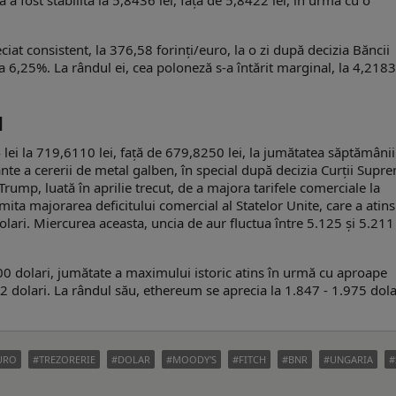
t consistent, la 376,58 forinți/euro, la o zi după decizia Băncii
a 6,25%. La rândul ei, cea poloneză s-a întărit marginal, la 4,2183
d
lei la 719,6110 lei, față de 679,8250 lei, la jumătatea săptămânii
ante a cererii de metal galben, în special după decizia Curții Supr
rump, luată în aprilie trecut, de a majora tarifele comerciale la
mita majorarea deficitului comercial al Statelor Unite, care a atins
lari. Miercurea aceasta, uncia de aur fluctua între 5.125 și 5.211
0 dolari, jumătate a maximului istoric atins în urmă cu aproape
2 dolari. La rândul său, ethereum se aprecia la 1.847 - 1.975 dola
URO
TREZORERIE
DOLAR
MOODY'S
FITCH
BNR
UNGARIA