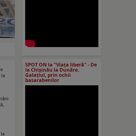
SPOT ON la "Viaţa liberă" - De
de
la Chișinău la Dunăre.
Galațiul, prin ochii
 la
basarabenilor
ămâni
ă,
 la