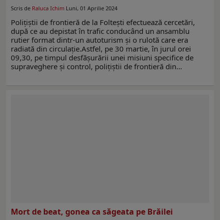
Scris de
Raluca Ichim
Luni, 01 Aprilie 2024
Poliţiştii de frontieră de la Foltești efectuează cercetări,
după ce au depistat în trafic conducând un ansamblu
rutier format dintr-un autoturism și o rulotă care era
radiată din circulație.Astfel, pe 30 martie, în jurul orei
09,30, pe timpul desfăşurării unei misiuni specifice de
supraveghere şi control, polițiștii de frontieră din…
Mort de beat, gonea ca săgeata pe Brăilei