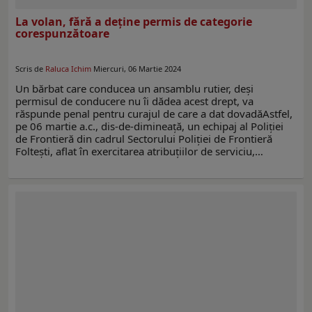
La volan, fără a deține permis de categorie
corespunzătoare
Scris de
Raluca Ichim
Miercuri, 06 Martie 2024
Un bărbat care conducea un ansamblu rutier, deşi
permisul de conducere nu îi dădea acest drept, va
răspunde penal pentru curajul de care a dat dovadăAstfel,
pe 06 martie a.c., dis-de-dimineață, un echipaj al Poliţiei
de Frontieră din cadrul Sectorului Poliţiei de Frontieră
Foltești, aflat în exercitarea atribuţiilor de serviciu,…