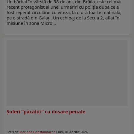
Un bărbat în vârstă de 38 de ani, din Brăila, este cel mai
recent protagonist al unei urmăriri cu poliţia după ce a
fost reperat circulând cu viteză, la o oră foarte matinală,
pe o stradă din Galaţi. Un echipaj de la Secţia 2, aflat în
misiune în zona Micro…
Șoferi ”păcăliți” cu dosare penale
Scris de
Mariana Constandache
Luni, 01 Aprilie 2024