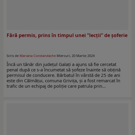
Fără permis, prins în timpul unei ”lecții” de șoferie
Scris de
Mariana Constandache
Miercuri, 20 Martie 2024
Încă un tânăr din județul Galați a ajuns să fie cercetat
penal după ce s-a încumetat să șofeze înainte să obțină
permisul de conducere. Bărbatul în vârstă de 25 de ani
este din Călmățui, comuna Grivița, și a fost remarcat în
trafic de un echipaj de poliție care patrula prin…