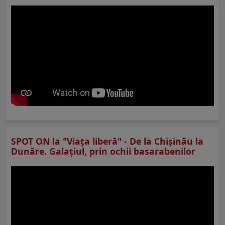
SPOT ON la "Viaţa liberă" - De la Chișinău la
Dunăre. Galațiul, prin ochii basarabenilor