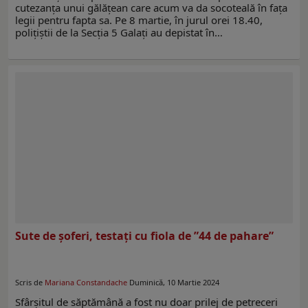
cutezanța unui gălățean care acum va da socoteală în fața
legii pentru fapta sa. Pe 8 martie, în jurul orei 18.40,
polițiștii de la Secția 5 Galați au depistat în…
Sute de șoferi, testați cu fiola de ”44 de pahare”
Scris de
Mariana Constandache
Duminică, 10 Martie 2024
Sfârșitul de săptămână a fost nu doar prilej de petreceri