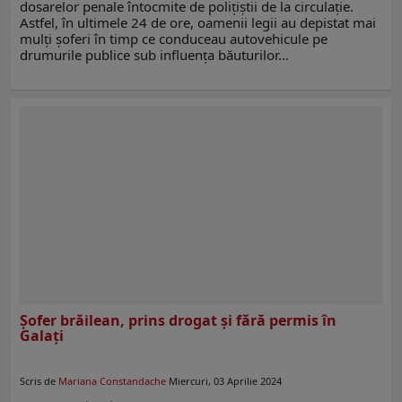
dosarelor penale întocmite de polițiștii de la circulație.
Astfel, în ultimele 24 de ore, oamenii legii au depistat mai
mulți șoferi în timp ce conduceau autovehicule pe
drumurile publice sub influența băuturilor…
Șofer brăilean, prins drogat și fără permis în
Galați
Scris de
Mariana Constandache
Miercuri, 03 Aprilie 2024