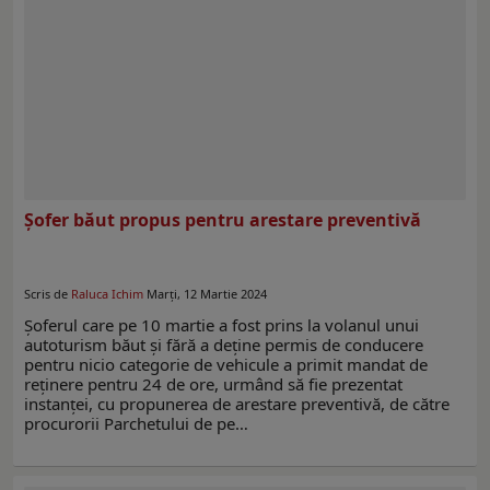
Șofer băut propus pentru arestare preventivă
Scris de
Raluca Ichim
Marți, 12 Martie 2024
Șoferul care pe 10 martie a fost prins la volanul unui
autoturism băut și fără a deține permis de conducere
pentru nicio categorie de vehicule a primit mandat de
reținere pentru 24 de ore, urmând să fie prezentat
instanței, cu propunerea de arestare preventivă, de către
procurorii Parchetului de pe…