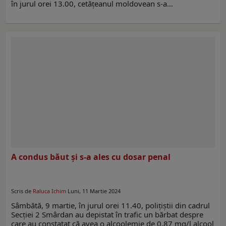
în jurul orei 13.00, cetățeanul moldovean s-a…
A condus băut și s-a ales cu dosar penal
Scris de
Raluca Ichim
Luni, 11 Martie 2024
Sâmbătă, 9 martie, în jurul orei 11.40, polițiștii din cadrul
Secției 2 Smârdan au depistat în trafic un bărbat despre
care au constatat că avea o alcoolemie de 0,87 mg/l alcool