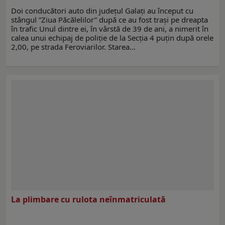
Doi conducători auto din județul Galați au început cu
stângul ”Ziua Păcălelilor” după ce au fost trași pe dreapta
în trafic Unul dintre ei, în vârstă de 39 de ani, a nimerit în
calea unui echipaj de poliție de la Secția 4 puțin după orele
2,00, pe strada Feroviarilor. Starea…
La plimbare cu rulota neînmatriculată