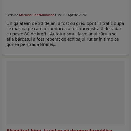
Scris de
Mariana Constandache
Luni, 01 Aprilie 2024
Un gălățean de 30 de ani a fost cu greu oprit în trafic după
ce mașina pe care o conducea a fost înregistrată de radar
cu peste 80 de km/h. Autoturismul la volanul căruia se
afla bărbatul a fost reperat de echipajul rutier în timp ce
gonea pe strada Brăilei,…
Alcoolizat bine, la volan pe drumurile publice