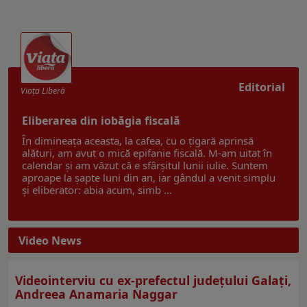
Editorial
Viaţa Liberă
Eliberarea din iobăgia fiscală
În dimineața aceasta, la cafea, cu o țigară aprinsă
alături, am avut o mică epifanie fiscală. M-am uitat în
calendar și am văzut că e sfârșitul lunii iulie. Suntem
aproape la șapte luni din an, iar gândul a venit simplu
și eliberator: abia acum, simb ...
Video News
Videointerviu cu ex-prefectul judeţului Galaţi,
Andreea Anamaria Naggar