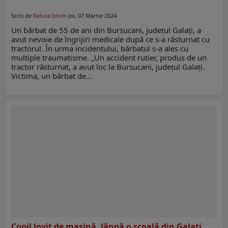
Scris de
Raluca Ichim
Joi, 07 Martie 2024
Un bărbat de 55 de ani din Bursucani, județul Galați, a
avut nevoie de îngrijiri medicale după ce s-a răsturnat cu
tractorul. În urma incidentului, bărbatul s-a ales cu
multiple traumatisme. „Un accident rutier, produs de un
tractor răsturnat, a avut loc la Bursucani, județul Galați.
Victima, un bărbat de…
Copil lovit de mașină, lângă o școală din Galați