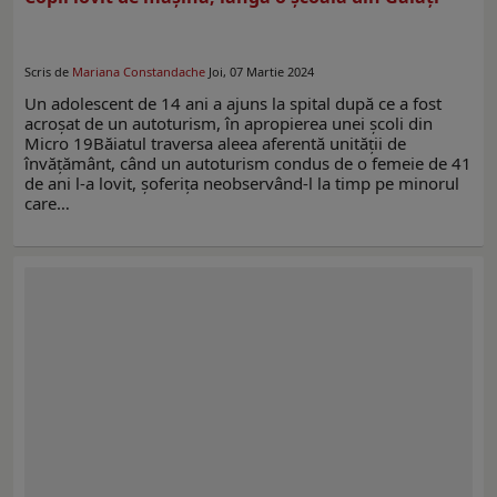
Scris de
Mariana Constandache
Joi, 07 Martie 2024
Un adolescent de 14 ani a ajuns la spital după ce a fost
acroșat de un autoturism, în apropierea unei școli din
Micro 19Băiatul traversa aleea aferentă unității de
învățământ, când un autoturism condus de o femeie de 41
de ani l-a lovit, șoferița neobservând-l la timp pe minorul
care…