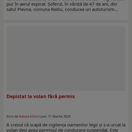
pur în aerul expirat. Șoferul, în vârstă de 47 de ani, din
satul Plevna, comuna Rediu, conducea un autoturism…
Depistat la volan fără permis
Scris de
Raluca Ichim
Luni, 11 Martie 2024
A crezut că scapă de vigilența oamenilor legii și s-a urcat la
volan deși avea permisul de conducere suspendat. Este