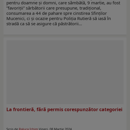
pentru doamne și domni, care sâmbătă, 9 martie, au fost
”favoriții” sărbătorii care presupune, tradițional,
consumarea a 44 de pahare spre cinstirea Sfinților
Mucenici, ci și ocazie pentru Poliția Rutieră să iasă în
stradă ca să se asigure că păstrătorii…
La frontieră, fără permis corespunzător categoriei
Scris de
Raluca Ichim
Vineri, 08 Martie 2024