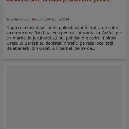
Scris de
Raluca Ichim
Luni, 01 Aprilie 2024
După ce a fost depistat de polițiști băut în trafic, un șofer
va da socoteală în fața legii pentru cutezanța sa. Astfel, pe
31 martie, în jurul orei 22,30, polițiști din cadrul Poliției
Orașului Berești au depistat în trafic, pe raza localității
Bălăbănești, din Galați, un bărbat, de 59 de…