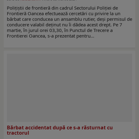
Poliţiştii de frontieră din cadrul Sectorului Poliţiei de
Frontieră Oancea efectuează cercetări cu privire la un
bărbat care conducea un ansamblu rutier, deşi permisul de
conducere valabil deţinut nu îi dădea acest drept. Pe 7
martie, în jurul orei 03,30, în Punctul de Trecere a
Frontierei Oancea, s-a prezentat pentru…
Bărbat accidentat după ce s-a răsturnat cu
tractorul