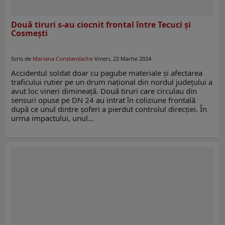
Două tiruri s-au ciocnit frontal între Tecuci și
Cosmești
Scris de
Mariana Constandache
Vineri, 22 Martie 2024
Accidentul soldat doar cu pagube materiale și afectarea
traficului rutier pe un drum național din nordul județului a
avut loc vineri dimineață. Două tiruri care circulau din
sensuri opuse pe DN 24 au intrat în coliziune frontală
după ce unul dintre șoferi a pierdut controlul direcției. În
urma impactului, unul…