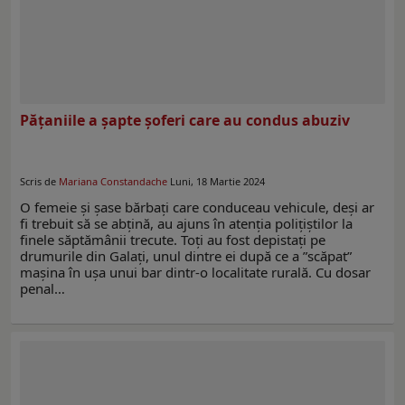
Pățaniile a șapte șoferi care au condus abuziv
Scris de
Mariana Constandache
Luni, 18 Martie 2024
O femeie și șase bărbați care conduceau vehicule, deși ar
fi trebuit să se abțină, au ajuns în atenția polițiștilor la
finele săptămânii trecute. Toți au fost depistați pe
drumurile din Galați, unul dintre ei după ce a ”scăpat”
mașina în ușa unui bar dintr-o localitate rurală. Cu dosar
penal…