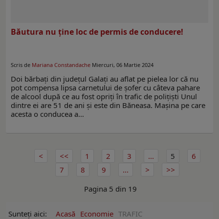
Băutura nu ține loc de permis de conducere!
Scris de
Mariana Constandache
Miercuri, 06 Martie 2024
Doi bărbați din județul Galați au aflat pe pielea lor că nu
pot compensa lipsa carnetului de șofer cu câteva pahare
de alcool după ce au fost opriți în trafic de polițiști Unul
dintre ei are 51 de ani și este din Băneasa. Mașina pe care
acesta o conducea a…
1
2
3
...
5
6
7
8
9
...
Pagina 5 din 19
Sunteți aici:
Acasă
Economie
TRAFIC