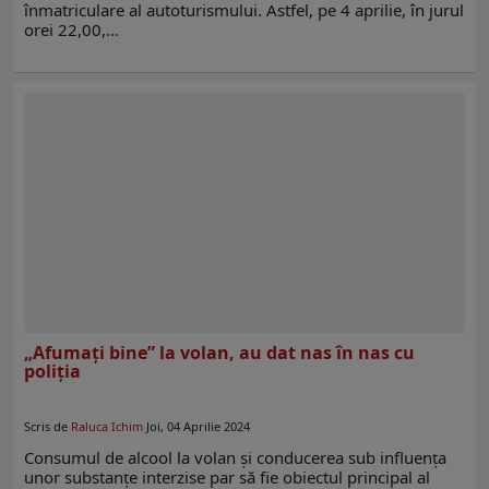
înmatriculare al autoturismului. Astfel, pe 4 aprilie, în jurul
orei 22,00,…
„Afumați bine” la volan, au dat nas în nas cu
poliția
Scris de
Raluca Ichim
Joi, 04 Aprilie 2024
Consumul de alcool la volan și conducerea sub influența
unor substanțe interzise par să fie obiectul principal al