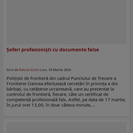
Şoferi profesioniști cu documente false
Scris de
Raluca Ichim
Luni, 18 Martie 2024
Poliţiştii de frontieră din cadrul Punctului de Trecere a
Frontierei Oancea efectuează cercetări în privința a doi
bărbați, cu cetățenie ucraineană, care au prezentat la
controlul de frontieră, fiecare, câte un certificat de
competență profesională fals. Astfel, pe data de 17 martie,
în jurul orei 13,00, în doar câteva minute,…