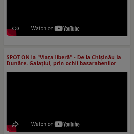
SPOT ON la "Viaţa liberă" - De la Chișinău la
Dunăre. Galațiul, prin ochii basarabenilor