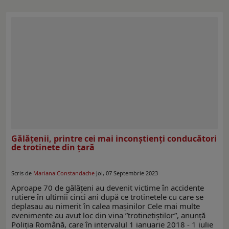
Gălățenii, printre cei mai inconștienți conducători
de trotinete din țară
Scris de
Mariana Constandache
Joi, 07 Septembrie 2023
Aproape 70 de gălățeni au devenit victime în accidente
rutiere în ultimii cinci ani după ce trotinetele cu care se
deplasau au nimerit în calea mașinilor Cele mai multe
evenimente au avut loc din vina ”trotinetiștilor”, anunță
Poliția Română, care în intervalul 1 ianuarie 2018 - 1 iulie