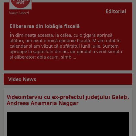
Editorial
Viaţa Liberă
Eliberarea din iobăgia fiscală
În dimineața aceasta, la cafea, cu o țigară aprinsă
alături, am avut o mică epifanie fiscală. M-am uitat în
calendar și am văzut că e sfârșitul lunii iulie. Suntem
aproape la șapte luni din an, iar gândul a venit simplu
și eliberator: abia acum, simb ...
Video News
Videointerviu cu ex-prefectul judeţului Galaţi,
Andreea Anamaria Naggar