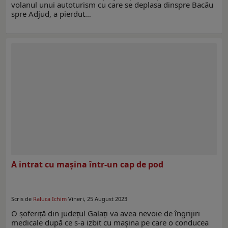
volanul unui autoturism cu care se deplasa dinspre Bacău
spre Adjud, a pierdut…
A intrat cu mașina într-un cap de pod
Scris de
Raluca Ichim
Vineri, 25 August 2023
O șoferiță din județul Galați va avea nevoie de îngrijiri
medicale după ce s-a izbit cu mașina pe care o conducea