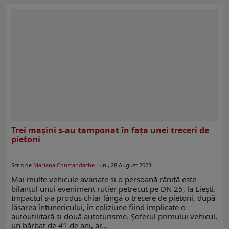
Trei mașini s-au tamponat în fața unei treceri de
pietoni
Scris de
Mariana Constandache
Luni, 28 August 2023
Mai multe vehicule avariate și o persoană rănită este
bilanțul unui eveniment rutier petrecut pe DN 25, la Liești.
Impactul s-a produs chiar lângă o trecere de pietoni, după
lăsarea întunericului, în coliziune fiind implicate o
autoutilitară și două autoturisme. Șoferul primului vehicul,
un bărbat de 41 de ani, ar…