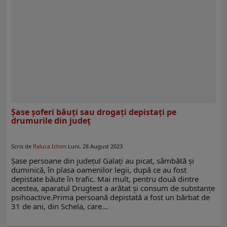
Șase şoferi băuţi sau drogaţi depistaţi pe
drumurile din judeţ
Scris de
Raluca Ichim
Luni, 28 August 2023
Șase persoane din județul Galați au picat, sâmbătă și
duminică, în plasa oamenilor legii, după ce au fost
depistate băute în trafic. Mai mult, pentru două dintre
acestea, aparatul Drugtest a arătat și consum de substanțe
psihoactive.Prima persoană depistată a fost un bărbat de
31 de ani, din Schela, care…