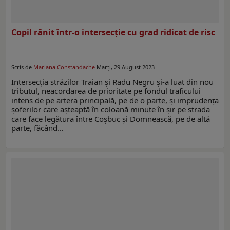
Copil rănit într-o intersecție cu grad ridicat de risc
Scris de
Mariana Constandache
Marți, 29 August 2023
Intersecția străzilor Traian și Radu Negru și-a luat din nou
tributul, neacordarea de prioritate pe fondul traficului
intens de pe artera principală, pe de o parte, și imprudența
șoferilor care așteaptă în coloană minute în șir pe strada
care face legătura între Coșbuc și Domnească, pe de altă
parte, făcând…