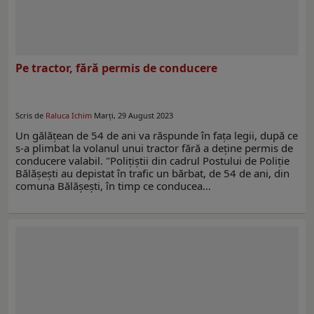
Pe tractor, fără permis de conducere
Scris de
Raluca Ichim
Marți, 29 August 2023
Un gălățean de 54 de ani va răspunde în fața legii, după ce
s-a plimbat la volanul unui tractor fără a deține permis de
conducere valabil. "Polițiștii din cadrul Postului de Poliție
Bălășești au depistat în trafic un bărbat, de 54 de ani, din
comuna Bălășești, în timp ce conducea…