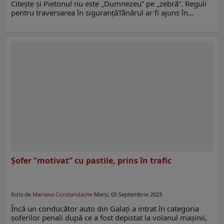
Citește și Pietonul nu este „Dumnezeu” pe „zebră”. Reguli
pentru traversarea în siguranțăTânărul ar fi ajuns în…
Șofer ”motivat” cu pastile, prins în trafic
Scris de
Mariana Constandache
Marți, 05 Septembrie 2023
Încă un conducător auto din Galați a intrat în categoria
șoferilor penali după ce a fost depistat la volanul mașinii,