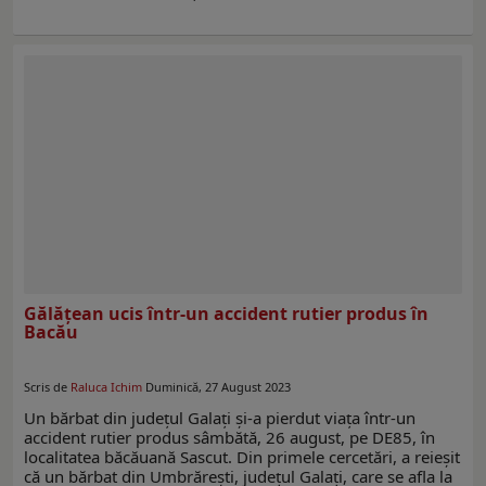
Gălăţean ucis într-un accident rutier produs în
Bacău
Scris de
Raluca Ichim
Duminică, 27 August 2023
Un bărbat din județul Galați și-a pierdut viața într-un
accident rutier produs sâmbătă, 26 august, pe DE85, în
localitatea băcăuană Sascut. Din primele cercetări, a reieșit
că un bărbat din Umbrărești, județul Galați, care se afla la