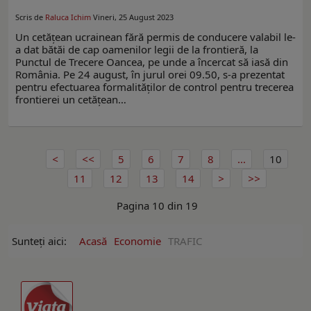
Scris de
Raluca Ichim
Vineri, 25 August 2023
Un cetățean ucrainean fără permis de conducere valabil le-
a dat bătăi de cap oamenilor legii de la frontieră, la
Punctul de Trecere Oancea, pe unde a încercat să iasă din
România. Pe 24 august, în jurul orei 09.50, s-a prezentat
pentru efectuarea formalităților de control pentru trecerea
frontierei un cetățean…
5
6
7
8
...
10
11
12
13
14
Pagina 10 din 19
Sunteți aici:
Acasă
Economie
TRAFIC