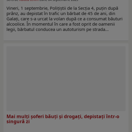
Vineri, 1 septembrie, Polițiștii de la Secția 4, puțin după
prânz, au depistat în trafic un bărbat de 45 de ani, din
Galați, care s-a urcat la volan după ce a consumat băuturi
alcoolice. În momentul în care a fost oprit de oamenii
legii, bărbatul conducea un autoturism pe strada…
Mai mulţi şoferi băuți și drogați, depistați într-o
singură zi