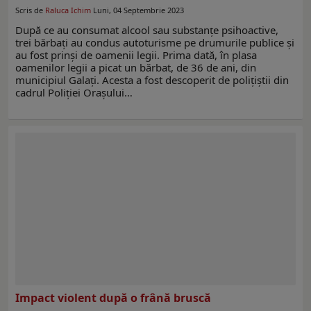
Scris de
Raluca Ichim
Luni, 04 Septembrie 2023
După ce au consumat alcool sau substanțe psihoactive,
trei bărbați au condus autoturisme pe drumurile publice și
au fost prinşi de oamenii legii. Prima dată, în plasa
oamenilor legii a picat un bărbat, de 36 de ani, din
municipiul Galați. Acesta a fost descoperit de polițiștii din
cadrul Poliției Orașului…
Impact violent după o frână bruscă