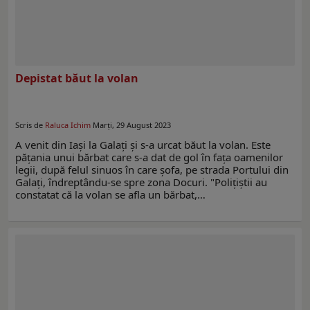
Depistat băut la volan
Scris de
Raluca Ichim
Marți, 29 August 2023
A venit din Iași la Galați și s-a urcat băut la volan. Este
pățania unui bărbat care s-a dat de gol în fața oamenilor
legii, după felul sinuos în care șofa, pe strada Portului din
Galați, îndreptându-se spre zona Docuri. "Polițiștii au
constatat că la volan se afla un bărbat,…