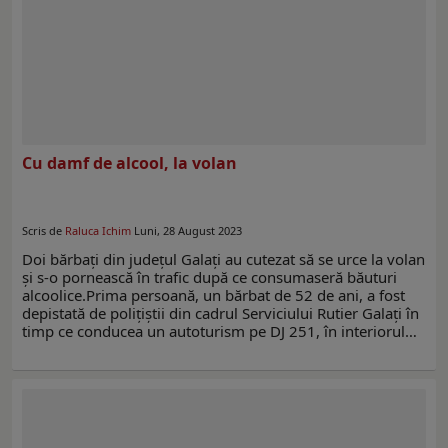
Cu damf de alcool, la volan
Scris de
Raluca Ichim
Luni, 28 August 2023
Doi bărbați din județul Galați au cutezat să se urce la volan
și s-o pornească în trafic după ce consumaseră băuturi
alcoolice.Prima persoană, un bărbat de 52 de ani, a fost
depistată de polițiștii din cadrul Serviciului Rutier Galați în
timp ce conducea un autoturism pe DJ 251, în interiorul…