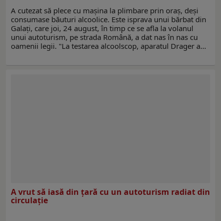
A cutezat să plece cu mașina la plimbare prin oraș, deși
consumase băuturi alcoolice. Este isprava unui bărbat din
Galați, care joi, 24 august, în timp ce se afla la volanul
unui autoturism, pe strada Română, a dat nas în nas cu
oamenii legii. "La testarea alcoolscop, aparatul Drager a…
A vrut să iasă din ţară cu un autoturism radiat din
circulație