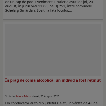
de un cap de pod. Evenimentul rutier a avut loc joi, 24
august, în jurul orei 11.00, pe DJ 251, între comunele
Schela și Smârdan. Sosiți la fața locului,…
În prag de comă alcoolică, un individ a fost reţinut
Scris de
Raluca Ichim
Vineri, 25 August 2023
Un conducător auto din județul Galați, în vârstă de 48 de