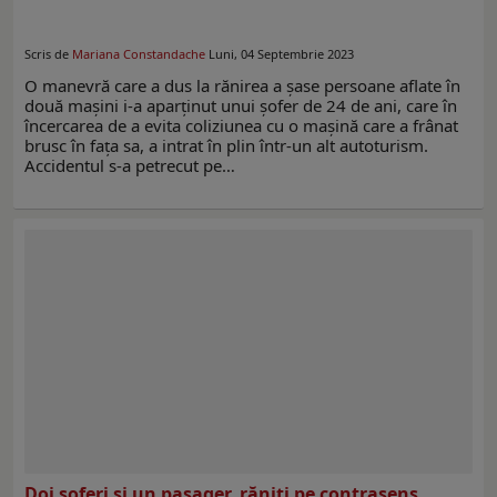
Scris de
Mariana Constandache
Luni, 04 Septembrie 2023
O manevră care a dus la rănirea a șase persoane aflate în
două mașini i-a aparținut unui șofer de 24 de ani, care în
încercarea de a evita coliziunea cu o mașină care a frânat
brusc în fața sa, a intrat în plin într-un alt autoturism.
Accidentul s-a petrecut pe…
Doi șoferi și un pasager, răniți pe contrasens