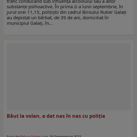
trafic conducând sub influența alcoolului sau a altor
substanțe psihoactive. În prima zi a lunii septembrie, în
jurul orei 11,15, polițiștii din cadrul Biroului Rutier Galați
au depistat un bărbat, de 39 de ani, domiciliat în
municipiul Galați, în…
Băut la volan, a dat nas în nas cu poliția
Scris de
Raluca Ichim
Luni, 04 Septembrie 2023