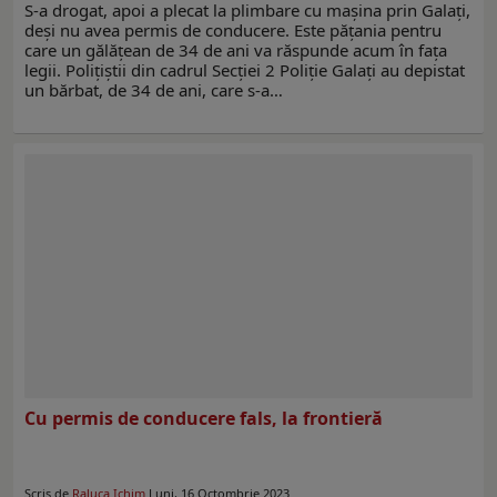
S-a drogat, apoi a plecat la plimbare cu mașina prin Galați,
deși nu avea permis de conducere. Este pățania pentru
care un gălățean de 34 de ani va răspunde acum în fața
legii. Polițiștii din cadrul Secției 2 Poliție Galați au depistat
un bărbat, de 34 de ani, care s-a…
Cu permis de conducere fals, la frontieră
Scris de
Raluca Ichim
Luni, 16 Octombrie 2023