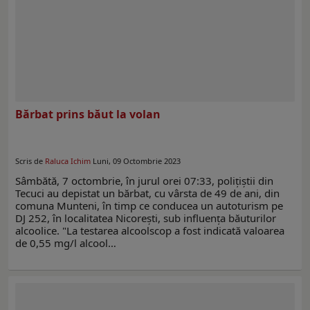
Bărbat prins băut la volan
Scris de
Raluca Ichim
Luni, 09 Octombrie 2023
Sâmbătă, 7 octombrie, în jurul orei 07:33, polițiștii din
Tecuci au depistat un bărbat, cu vârsta de 49 de ani, din
comuna Munteni, în timp ce conducea un autoturism pe
DJ 252, în localitatea Nicorești, sub influența băuturilor
alcoolice. "La testarea alcoolscop a fost indicată valoarea
de 0,55 mg/l alcool…