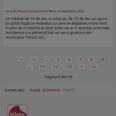
Scris de
Mariana Constandache
Marți, 19 Septembrie 2023
Un bărbat de 74 de ani, și soția sa, de 73 de ani, au ajuns
la spital după ce mopedul cu care se deplasau a fost lovit
în plin de o mașină al cărei șofer nu ar fi acordat prioritate.
Accidentul s-a petrecut într-un sens giratoriu din
municipiul Tecuci, loc…
...
5
6
7
8
9
...
11
12
13
Pagina 9 din 19
Sunteți aici:
Acasă
Economie
TRAFIC