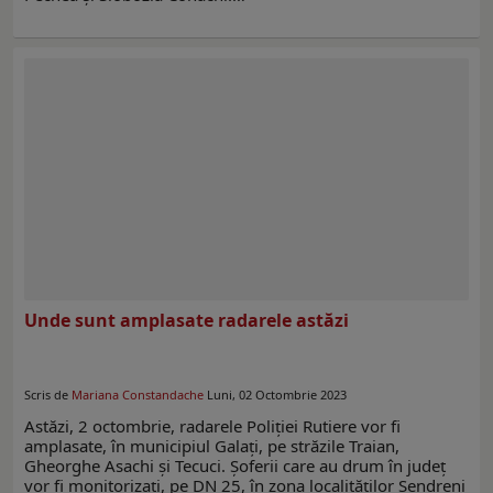
Unde sunt amplasate radarele astăzi
Scris de
Mariana Constandache
Luni, 02 Octombrie 2023
Astăzi, 2 octombrie, radarele Poliției Rutiere vor fi
amplasate, în municipiul Galați, pe străzile Traian,
Gheorghe Asachi și Tecuci. Șoferii care au drum în județ
vor fi monitorizați, pe DN 25, în zona localităților Șendreni