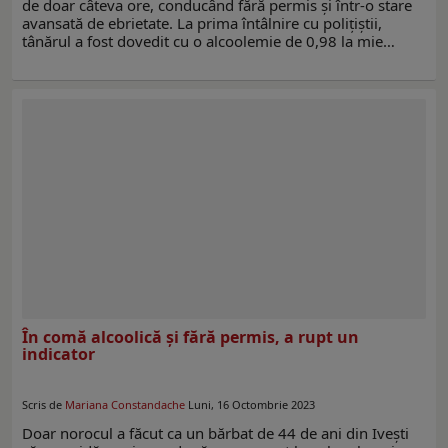
de doar câteva ore, conducând fără permis și într-o stare
avansată de ebrietate. La prima întâlnire cu polițiștii,
tânărul a fost dovedit cu o alcoolemie de 0,98 la mie…
În comă alcoolică și fără permis, a rupt un
indicator
Scris de
Mariana Constandache
Luni, 16 Octombrie 2023
Doar norocul a făcut ca un bărbat de 44 de ani din Ivești