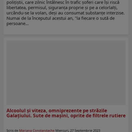
polițiștii, care zilnic întâlnesc în trafic șoferi care își riscă
libertatea, permisul, siguranța proprie și pe a celorlalți,
urcându-se la volan, deși au consumat substanțe interzise.
Numai de la începutul acestui an, "la fiecare o sută de
persoane…
Alcoolul și viteza, omniprezente pe străzile
Galațiului. Sute de maşini, oprite de filtrele rutiere
Scris de
Mariana Constandache
Miercuri, 27 Septembrie 2023