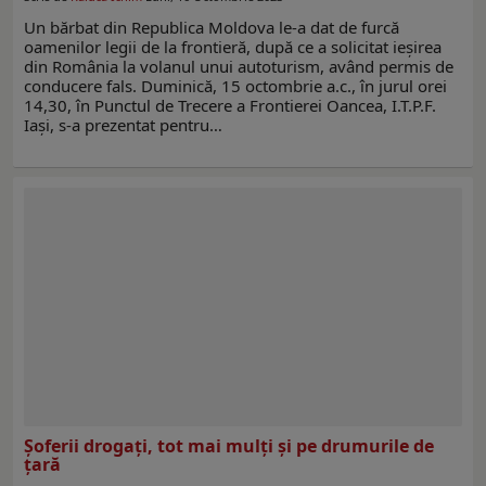
Un bărbat din Republica Moldova le-a dat de furcă
oamenilor legii de la frontieră, după ce a solicitat ieșirea
din România la volanul unui autoturism, având permis de
conducere fals. Duminică, 15 octombrie a.c., în jurul orei
14,30, în Punctul de Trecere a Frontierei Oancea, I.T.P.F.
Iași, s-a prezentat pentru…
Șoferii drogați, tot mai mulți și pe drumurile de
țară