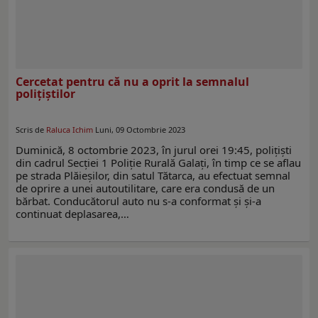
Cercetat pentru că nu a oprit la semnalul
polițiştilor
Scris de
Raluca Ichim
Luni, 09 Octombrie 2023
Duminică, 8 octombrie 2023, în jurul orei 19:45, polițiști
din cadrul Secției 1 Poliție Rurală Galați, în timp ce se aflau
pe strada Plăieșilor, din satul Tătarca, au efectuat semnal
de oprire a unei autoutilitare, care era condusă de un
bărbat. Conducătorul auto nu s-a conformat și și-a
continuat deplasarea,…