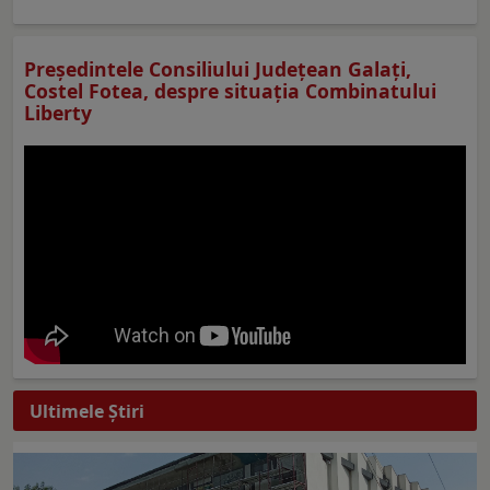
Preşedintele Consiliului Judeţean Galaţi,
Costel Fotea, despre situaţia Combinatului
Liberty
Ultimele Ştiri