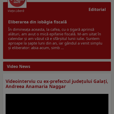
Editorial
Viaţa Liberă
Eliberarea din iobăgia fiscală
În dimineața aceasta, la cafea, cu o țigară aprinsă
alături, am avut o mică epifanie fiscală. M-am uitat în
calendar și am văzut că e sfârșitul lunii iulie. Suntem
aproape la șapte luni din an, iar gândul a venit simplu
și eliberator: abia acum, simb ...
Video News
Videointerviu cu ex-prefectul judeţului Galaţi,
Andreea Anamaria Naggar