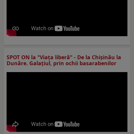
SPOT ON la "Viaţa liberă" - De la Chișinău la
Dunăre. Galațiul, prin ochii basarabenilor