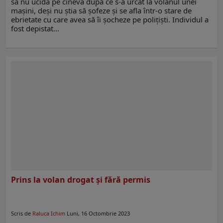
să nu ucidă pe cineva după ce s-a urcat la volanul unei
mașini, deși nu știa să șofeze și se afla într-o stare de
ebrietate cu care avea să îi șocheze pe polițiști. Individul a
fost depistat…
Prins la volan drogat și fără permis
Scris de
Raluca Ichim
Luni, 16 Octombrie 2023