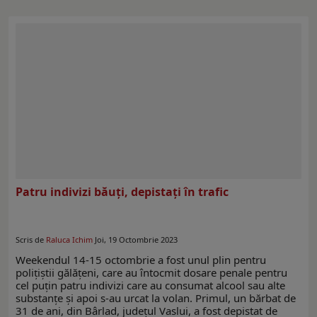
Patru indivizi băuți, depistați în trafic
Scris de
Raluca Ichim
Joi, 19 Octombrie 2023
Weekendul 14-15 octombrie a fost unul plin pentru
polițiștii gălățeni, care au întocmit dosare penale pentru
cel puțin patru indivizi care au consumat alcool sau alte
substanțe și apoi s-au urcat la volan. Primul, un bărbat de
31 de ani, din Bârlad, județul Vaslui, a fost depistat de