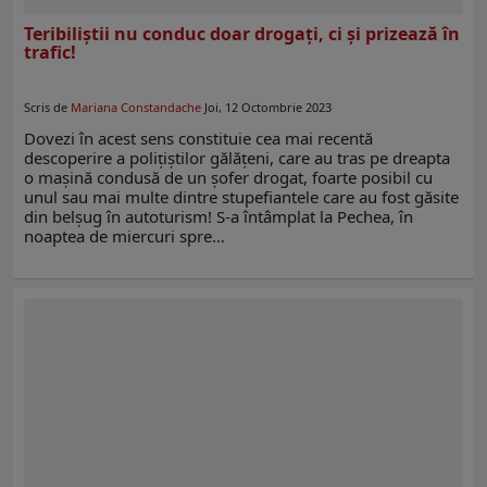
Teribiliștii nu conduc doar drogați, ci și prizează în
trafic!
Scris de
Mariana Constandache
Joi, 12 Octombrie 2023
Dovezi în acest sens constituie cea mai recentă
descoperire a polițiștilor gălățeni, care au tras pe dreapta
o mașină condusă de un șofer drogat, foarte posibil cu
unul sau mai multe dintre stupefiantele care au fost găsite
din belșug în autoturism! S-a întâmplat la Pechea, în
noaptea de miercuri spre…