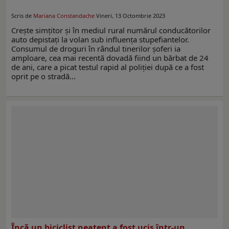
Scris de
Mariana Constandache
Vineri, 13 Octombrie 2023
Crește simțitor și în mediul rural numărul conducătorilor
auto depistați la volan sub influența stupefiantelor.
Consumul de droguri în rândul tinerilor șoferi ia
amploare, cea mai recentă dovadă fiind un bărbat de 24
de ani, care a picat testul rapid al poliției după ce a fost
oprit pe o stradă…
Încă un biciclist neatent a fost ucis într-un