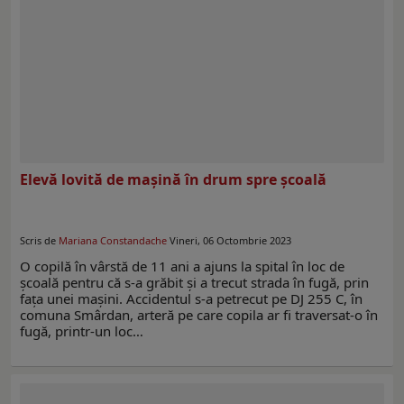
Elevă lovită de mașină în drum spre școală
Scris de
Mariana Constandache
Vineri, 06 Octombrie 2023
O copilă în vârstă de 11 ani a ajuns la spital în loc de
școală pentru că s-a grăbit și a trecut strada în fugă, prin
fața unei mașini. Accidentul s-a petrecut pe DJ 255 C, în
comuna Smârdan, arteră pe care copila ar fi traversat-o în
fugă, printr-un loc…