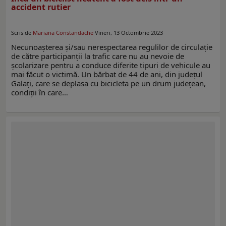
accident rutier
Scris de
Mariana Constandache
Vineri, 13 Octombrie 2023
Necunoașterea și/sau nerespectarea regulilor de circulație
de către participanții la trafic care nu au nevoie de
școlarizare pentru a conduce diferite tipuri de vehicule au
mai făcut o victimă. Un bărbat de 44 de ani, din județul
Galați, care se deplasa cu bicicleta pe un drum județean,
condiții în care…