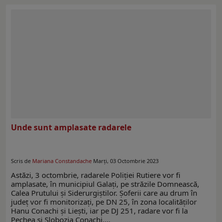
Unde sunt amplasate radarele
Scris de
Mariana Constandache
Marți, 03 Octombrie 2023
Astăzi, 3 octombrie, radarele Poliției Rutiere vor fi
amplasate, în municipiul Galați, pe străzile Domnească,
Calea Prutului și Siderurgiștilor. Șoferii care au drum în
județ vor fi monitorizați, pe DN 25, în zona localităților
Hanu Conachi și Liești, iar pe DJ 251, radare vor fi la
Pechea și Slobozia Conachi.…