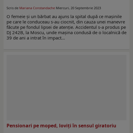
Scris de
Mariana Constandache
Miercuri, 20 Septembrie 2023
O femeie și un bărbat au ajuns la spital după ce mașinile
pe care le conduceau s-au ciocnit, din cauza unei manevre
făcute pe fondul lipsei de atenție. Accidentul s-a produs pe
DJ 242B, la Moscu, unde mașina condusă de o localnică de
39 de ani a intrat în impact…
Pensionari pe moped, loviți în sensul giratoriu