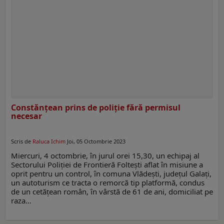
Constănțean prins de poliție fără permisul
necesar
Scris de
Raluca Ichim
Joi, 05 Octombrie 2023
Miercuri, 4 octombrie, în jurul orei 15,30, un echipaj al
Sectorului Poliţiei de Frontieră Foltești aflat în misiune a
oprit pentru un control, în comuna Vlădești, județul Galați,
un autoturism ce tracta o remorcă tip platformă, condus
de un cetățean român, în vârstă de 61 de ani, domiciliat pe
raza…