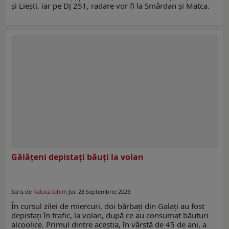
și Liești, iar pe DJ 251, radare vor fi la Smârdan și Matca.
Gălățeni depistaţi băuți la volan
Scris de
Raluca Ichim
Joi, 28 Septembrie 2023
În cursul zilei de miercuri, doi bărbați din Galaţi au fost
depistați în trafic, la volan, după ce au consumat băuturi
alcoolice. Primul dintre aceștia, în vârstă de 45 de ani, a