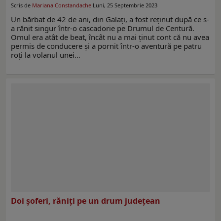
Scris de
Mariana Constandache
Luni, 25 Septembrie 2023
Un bărbat de 42 de ani, din Galați, a fost reținut după ce s-
a rănit singur într-o cascadorie pe Drumul de Centură.
Omul era atât de beat, încât nu a mai ținut cont că nu avea
permis de conducere și a pornit într-o aventură pe patru
roți la volanul unei…
Doi șoferi, răniți pe un drum județean