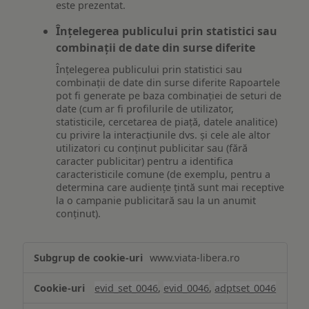
este prezentat.
Înțelegerea publicului prin statistici sau
combinații de date din surse diferite
Înțelegerea publicului prin statistici sau
combinații de date din surse diferite Rapoartele
pot fi generate pe baza combinației de seturi de
date (cum ar fi profilurile de utilizator,
statisticile, cercetarea de piață, datele analitice)
cu privire la interacțiunile dvs. și cele ale altor
utilizatori cu conținut publicitar sau (fără
caracter publicitar) pentru a identifica
caracteristicile comune (de exemplu, pentru a
determina care audiențe țintă sunt mai receptive
la o campanie publicitară sau la un anumit
conținut).
Măsurare
www.viata-libera.ro
și
analiză
evid_set_0046
,
evid_0046
,
adptset_0046