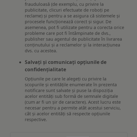
frauduloasă (de exemplu, cu privire la
publicitate, clicuri efectuate de roboți pe
reclame) și pentru a se asigura că sistemele și
procesele funcționează corect și sigur. De
asemenea, pot fi utilizate pentru a corecta orice
probleme care pot fi întâmpinate de dvs.,
publisher sau agentul de publicitate în livrarea
conținutului și a reclamelor și la interacțiunea
dvs. cu acestea.
Salvați și comunicați opțiunile de
confidențialitate
Opțiunile pe care le alegeți cu privire la
scopurile și entitățile enumerate în prezenta
notificare sunt salvate și puse la dispoziția
acelor entități sub formă de semnale digitale
(cum ar fi un șir de caractere). Acest lucru este
necesar pentru a permite atât acestui serviciu,
cât și acelor entități să respecte opțiunile
respective.
Asigurarea