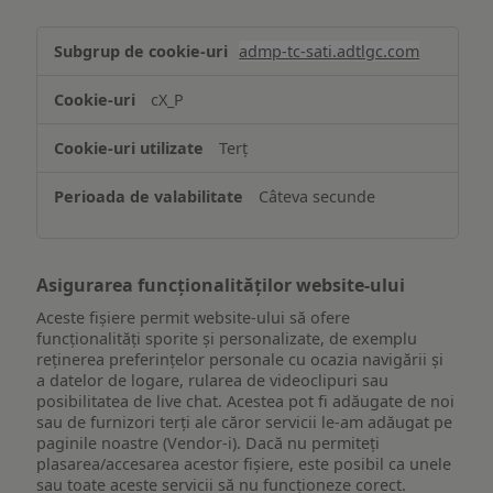
Stocarea
admp-tc-sati.adtlgc.com
și/sau
accesarea
cX_P
informațiilor
de
Terț
pe
un
Câteva secunde
dispozitiv
Asigurarea funcționalităților website-ului
Aceste fișiere permit website-ului să ofere
funcționalități sporite și personalizate, de exemplu
reţinerea preferinţelor personale cu ocazia navigării și
a datelor de logare, rularea de videoclipuri sau
posibilitatea de live chat. Acestea pot fi adăugate de noi
sau de furnizori terți ale căror servicii le-am adăugat pe
paginile noastre (Vendor-i). Dacă nu permiteți
plasarea/accesarea acestor fișiere, este posibil ca unele
sau toate aceste servicii să nu funcționeze corect.