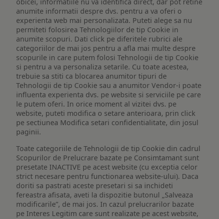
obicei, informatiile nu va identifica direct, dar pot retine
anumite informatii despre dvs. pentru a va oferi o
experienta web mai personalizata. Puteti alege sa nu
permiteti folosirea Tehnologiilor de tip Cookie in
anumite scopuri. Dati click pe diferitele rubrici ale
categoriilor de mai jos pentru a afla mai multe despre
scopurile in care putem folosi Tehnologii de tip Cookie
si pentru a va personaliza setarile. Cu toate acestea,
trebuie sa stiti ca blocarea anumitor tipuri de
Tehnologii de tip Cookie sau a anumitor Vendor-i poate
influenta experienta dvs. pe website si serviciile pe care
le putem oferi. In orice moment al vizitei dvs. pe
website, puteti modifica o setare anterioara, prin click
pe sectiunea Modifica setari confidentialitate, din josul
paginii.
Toate categoriile de Tehnologii de tip Cookie din cadrul
Scopurilor de Prelucrare bazate pe Consimtamant sunt
presetate INACTIVE pe acest website (cu exceptia celor
strict necesare pentru functionarea website-ului). Daca
doriti sa pastrati aceste presetari si sa inchideti
fereastra afisata, aveti la dispozitie butonul „Salveaza
modificarile”, de mai jos. In cazul prelucrarilor bazate
pe Interes Legitim care sunt realizate pe acest website,