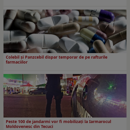
Colebil și Panzcebil dispar temporar de pe rafturile
farmaciilor
Peste 100 de jandarmi vor fi mobilizați la Iarmarocul
Moldovenesc din Tecuci