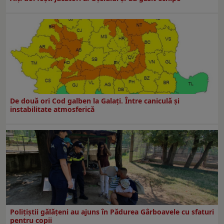
De două ori Cod galben la Galaţi. Între caniculă şi
instabilitate atmosferică
Polițiștii gălățeni au ajuns în Pădurea Gârboavele cu sfaturi
pentru copii