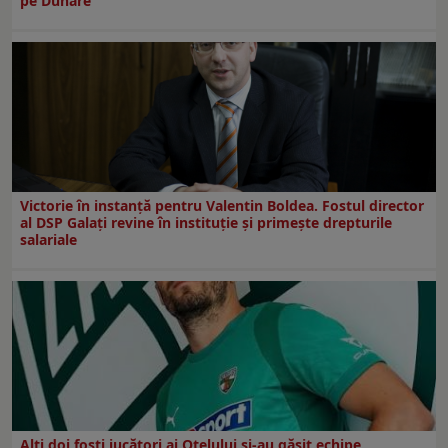
pe Dunăre
Victorie în instanță pentru Valentin Boldea. Fostul director
al DSP Galați revine în instituție și primește drepturile
salariale
Alți doi foști jucători ai Oțelului și-au găsit echipe