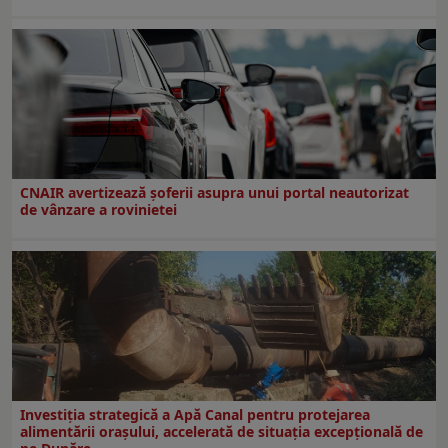
CNAIR avertizează șoferii asupra unui portal neautorizat
de vânzare a rovinietei
Investiția strategică a Apă Canal pentru protejarea
alimentării orașului, accelerată de situația excepțională de