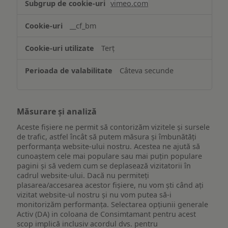
vimeo.com
funcționalităților
website-
__cf_bm
ului
Terț
Câteva secunde
Măsurare și analiză
Aceste fișiere ne permit să contorizăm vizitele și sursele
de trafic, astfel încât să putem măsura și îmbunătăți
performanța website-ului nostru. Acestea ne ajută să
cunoaștem cele mai populare sau mai puțin populare
pagini și să vedem cum se deplasează vizitatorii în
cadrul website-ului. Dacă nu permiteți
plasarea/accesarea acestor fișiere, nu vom ști când ați
vizitat website-ul nostru și nu vom putea să-i
monitorizăm performanța. Selectarea opțiunii generale
Activ (DA) in coloana de Consimtamant pentru acest
scop implică inclusiv acordul dvs. pentru