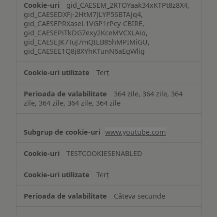
gid_CAESEM_2RTOYaak34xKTPt8z8X4,
gid_CAESEDXFj-2HtM7JLYP5SBTAJq4,
gid_CAESEPRXaseL1VGP1rPcy-CBIRE,
gid_CAESEPiTkDG7exy2KceMVCXLAio,
gid_CAESEJK7TuJ7mQILB85hMPIMiGU,
gid_CAESEE1Q8j8XYhKTunN6aEgWlig
Terț
364 zile, 364 zile, 364
zile, 364 zile, 364 zile, 364 zile
www.youtube.com
TESTCOOKIESENABLED
Terț
Câteva secunde