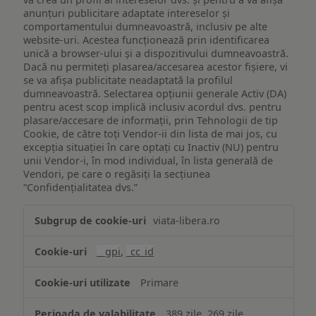
anunțuri publicitare adaptate intereselor și
comportamentului dumneavoastră, inclusiv pe alte
website-uri. Acestea funcționează prin identificarea
unică a browser-ului și a dispozitivului dumneavoastră.
Dacă nu permiteți plasarea/accesarea acestor fișiere, vi
se va afișa publicitate neadaptată la profilul
dumneavoastră. Selectarea opțiunii generale Activ (DA)
pentru acest scop implică inclusiv acordul dvs. pentru
plasare/accesare de informații, prin Tehnologii de tip
Cookie, de către toți Vendor-ii din lista de mai jos, cu
excepția situației în care optați cu Inactiv (NU) pentru
unii Vendor-i, în mod individual, în lista generală de
Vendori, pe care o regăsiți la secțiunea
“Confidențialitatea dvs.”
Publicitate
viata-libera.ro
țintită
(targetată)
__gpi
,
_cc_id
Primare
389 zile, 269 zile