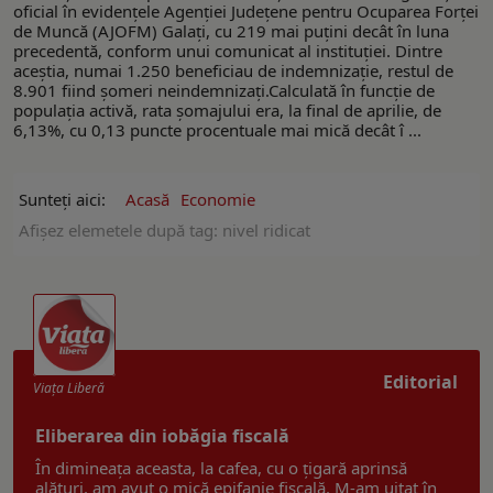
oficial în evidențele Agenţiei Judeţene pentru Ocuparea Forței
de Muncă (AJOFM) Galați, cu 219 mai puțini decât în luna
precedentă, conform unui comunicat al instituţiei. Dintre
aceștia, numai 1.250 beneficiau de indemnizație, restul de
8.901 fiind șomeri neindemnizați.Calculată în funcție de
populația activă, rata șomajului era, la final de aprilie, de
6,13%, cu 0,13 puncte procentuale mai mică decât î ...
Sunteți aici:
Acasă
Economie
Afişez elemetele după tag: nivel ridicat
Editorial
Viaţa Liberă
Eliberarea din iobăgia fiscală
În dimineața aceasta, la cafea, cu o țigară aprinsă
alături, am avut o mică epifanie fiscală. M-am uitat în