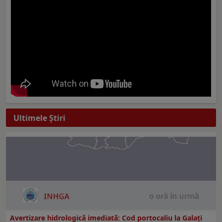
Ultimele Ştiri
Avertizare hidrologică imediată: Cod portocaliu la Galaţi