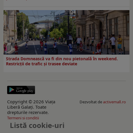
Strada Domnească va fi din nou pietonală în weekend.
Restricţii de trafic şi trasee deviate
Copyright © 2026 Viaţa
Dezvoltat de
activemall.ro
Liberă Galaţi. Toate
drepturile rezervate.
Termeni si conditii
Listă cookie-uri