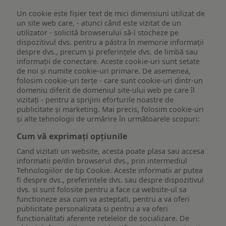
Un cookie este fişier text de mici dimensiuni utilizat de
un site web care, - atunci când este vizitat de un
utilizator - solicită browserului să-l stocheze pe
dispozitivul dvs. pentru a păstra în memorie informații
despre dvs., precum și preferințele dvs. de limbă sau
informații de conectare. Aceste cookie-uri sunt setate
de noi și numite cookie-uri primare. De asemenea,
folosim cookie-uri terțe - care sunt cookie-uri dintr-un
domeniu diferit de domeniul site-ului web pe care îl
vizitați - pentru a sprijini eforturile noastre de
publicitate și marketing. Mai precis, folosim cookie-uri
și alte tehnologii de urmărire în următoarele scopuri:
Cum vă exprimați opțiunile
Cand vizitati un website, acesta poate plasa sau accesa
informatii pe/din browserul dvs., prin intermediul
Tehnologiilor de tip Cookie. Aceste informatii ar putea
fi despre dvs., preferintele dvs. sau despre dispozitivul
dvs. si sunt folosite pentru a face ca website-ul sa
functioneze asa cum va asteptati, pentru a va oferi
publicitate personalizata si pentru a va oferi
functionalitati aferente retelelor de socializare. De