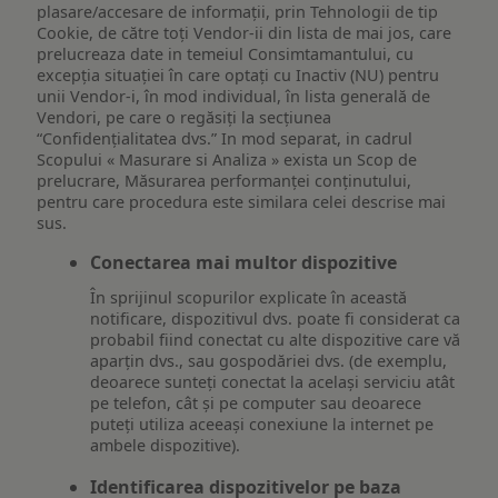
plasare/accesare de informații, prin Tehnologii de tip
Cookie, de către toți Vendor-ii din lista de mai jos, care
prelucreaza date in temeiul Consimtamantului, cu
excepția situației în care optați cu Inactiv (NU) pentru
unii Vendor-i, în mod individual, în lista generală de
Vendori, pe care o regăsiți la secțiunea
“Confidențialitatea dvs.” In mod separat, in cadrul
Scopului « Masurare si Analiza » exista un Scop de
prelucrare, Măsurarea performanței conținutului,
pentru care procedura este similara celei descrise mai
sus.
Conectarea mai multor dispozitive
În sprijinul scopurilor explicate în această
notificare, dispozitivul dvs. poate fi considerat ca
probabil fiind conectat cu alte dispozitive care vă
aparțin dvs., sau gospodăriei dvs. (de exemplu,
deoarece sunteți conectat la același serviciu atât
pe telefon, cât și pe computer sau deoarece
puteți utiliza aceeași conexiune la internet pe
ambele dispozitive).
Identificarea dispozitivelor pe baza