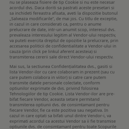
nu se plaseaza fisiere de tip Cookie si nu este necesar
acordul dvs. Daca doriti sa pastrati aceste presetari si
sa inchideti fereastra afisata, aveti la dispozitie butonul
„Salveaza modificarile”, de mai jos. Cu titlu de exceptie,
in cazul in care considerati ca, pentru o anume
prelucrare de date, intr-un anumit scop, interesul dvs.
prevaleaza interesului legitim al Vendor-ului respectiv,
va puteti exercita dreptul de opozitie la prelucrare, prin
accesarea politicii de confidentialitate a Vendor-ului in
cauza (prin click pe linkul aferent acesteia) si
transmiterea cererii sale direct Vendor-ului respectiv.
Mai sus, la sectiunea Confidențialitatea dvs., gasiti si
lista Vendor-ilor cu care colaboram in prezent (sau cu
care putem colabora in viitor) si catre care putem
transmite datele personale colectate, conform
optiunilor exprimate de dvs. privind folosirea
Tehnologiilor de tip Cookie. Lista Vendor-ilor are pre-
bifat fiecare Vendor, aceasta setare permitand
transmiterea optiunii dvs. de consimtamant pentru
fiecare Vendor, fie ca este pozitiva sau negativa. In
cazul in care optati sa bifati unul dintre Vendor-i, va
exprimati acordul ca acestui Vendor sa ii fie transmise
optiunile dvs. de consimtamant pentru toate Scopurile