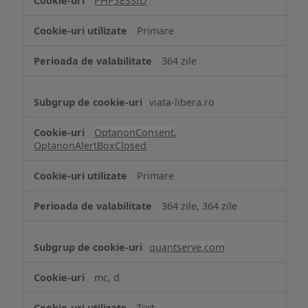
PHPSESSID
Cookie
strict
Primare
necesare
364 zile
viata-libera.ro
OptanonConsent
,
OptanonAlertBoxClosed
Primare
364 zile, 364 zile
quantserve.com
mc, d
Terț