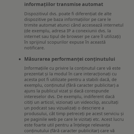
informațiilor transmise automat
Dispozitivul dvs. poate fi diferențiat de alte
dispozitive pe baza informațiilor pe care le
trimite automat atunci când accesează internetul
(de exemplu, adresa IP a conexiunii dvs. la
internet sau tipul de browser pe care îl utilizați)
în sprijinul scopurilor expuse în această
notificare.
Măsurarea performanței conținutului
Informațiile cu privire la conținutul care vă este
prezentat și la modul în care interacționați cu
acesta pot fi utilizate pentru a stabili dacă, de
exemplu, conținutul (fără caracter publicitar) a
ajuns la publicul vizat și dacă corespunde
intereselor dvs. De exemplu, indiferent dacă
citiți un articol, vizionați un videoclip, ascultați
un podcast sau vizualizați o descriere a
produsului, cât timp petreceți pe acest serviciu și
pe paginile web pe care le vizitați etc. Acest lucru
este foarte util pentru a înțelege relevanța
conținutului (fără caracter publicitar) care vă