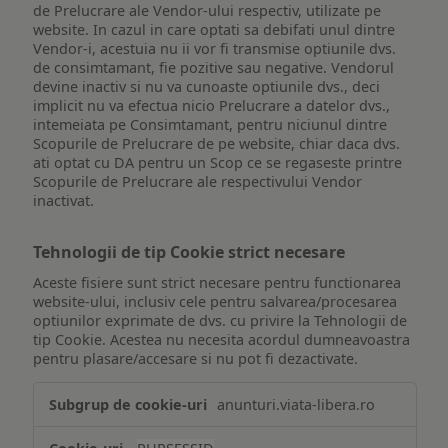
de Prelucrare ale Vendor-ului respectiv, utilizate pe
website. In cazul in care optati sa debifati unul dintre
Vendor-i, acestuia nu ii vor fi transmise optiunile dvs.
de consimtamant, fie pozitive sau negative. Vendorul
devine inactiv si nu va cunoaste optiunile dvs., deci
implicit nu va efectua nicio Prelucrare a datelor dvs.,
intemeiata pe Consimtamant, pentru niciunul dintre
Scopurile de Prelucrare de pe website, chiar daca dvs.
ati optat cu DA pentru un Scop ce se regaseste printre
Scopurile de Prelucrare ale respectivului Vendor
inactivat.
Tehnologii de tip Cookie strict necesare
Aceste fisiere sunt strict necesare pentru functionarea
website-ului, inclusiv cele pentru salvarea/procesarea
optiunilor exprimate de dvs. cu privire la Tehnologii de
tip Cookie. Acestea nu necesita acordul dumneavoastra
pentru plasare/accesare si nu pot fi dezactivate.
Tehnologii
anunturi.viata-libera.ro
de
tip