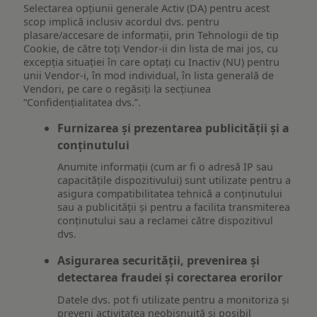
Selectarea opțiunii generale Activ (DA) pentru acest
scop implică inclusiv acordul dvs. pentru
plasare/accesare de informații, prin Tehnologii de tip
Cookie, de către toți Vendor-ii din lista de mai jos, cu
excepția situației în care optați cu Inactiv (NU) pentru
unii Vendor-i, în mod individual, în lista generală de
Vendori, pe care o regăsiți la secțiunea
“Confidențialitatea dvs.”.
Furnizarea și prezentarea publicității și a
conținutului
Anumite informații (cum ar fi o adresă IP sau
capacitățile dispozitivului) sunt utilizate pentru a
asigura compatibilitatea tehnică a conținutului
sau a publicității și pentru a facilita transmiterea
conținutului sau a reclamei către dispozitivul
dvs.
Asigurarea securității, prevenirea și
detectarea fraudei și corectarea erorilor
Datele dvs. pot fi utilizate pentru a monitoriza și
preveni activitatea neobișnuită și posibil