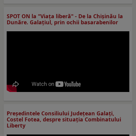
SPOT ON la "Viaţa liberă" - De la Chișinău la
Dunăre. Galațiul, prin ochii basarabenilor
Preşedintele Consiliului Judeţean Galaţi,
Costel Fotea, despre situaţia Combinatului
Liberty