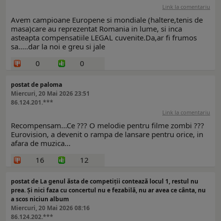
Link la comentariu
Avem campioane Europene si mondiale (haltere,tenis de
masa)care au reprezentat Romania in lume, si inca
asteapta compensatiile LEGAL cuvenite.Da,ar fi frumos
sa.....dar la noi e greu si jale
0
0
postat de paloma
Miercuri, 20 Mai 2026 23:51
86.124.201.***
Link la comentariu
Recompensam...Ce ??? O melodie pentru filme zombi ???
Eurovision, a devenit o rampa de lansare pentru orice, in
afara de muzica...
16
12
postat de La genul ăsta de competiții contează locul 1, restul nu
prea. Și nici faza cu concertul nu e fezabilă, nu ar avea ce cânta, nu
a scos niciun album
Miercuri, 20 Mai 2026 08:16
86.124.202.***