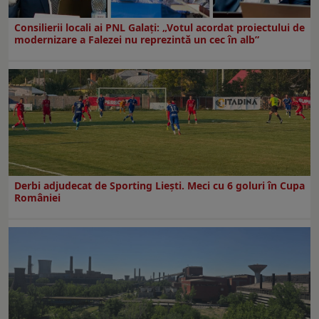
Consilierii locali ai PNL Galaţi: „Votul acordat proiectului de
modernizare a Falezei nu reprezintă un cec în alb”
Derbi adjudecat de Sporting Liești. Meci cu 6 goluri în Cupa
României