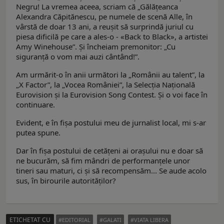
Negru! La vremea aceea, scriam că „Gălățeanca
Alexandra Căpitănescu, pe numele de scenă Alle, în
vârstă de doar 13 ani, a reușit să surprindă juriul cu
piesa dificilă pe care a ales-o - «Back to Black», a artistei
Amy Winehouse”. Și încheiam premonitor: „Cu
siguranţă o vom mai auzi cântând!”.
Am urmărit-o în anii următori la „Românii au talent”, la
„X Factor”, la „Vocea României”, la Selecția Națională
Eurovision și la Eurovision Song Contest. Și o voi face în
continuare.
Evident, e în fișa postului meu de jurnalist local, mi s-ar
putea spune.
Dar în fișa postului de cetățeni ai orașului nu e doar să
ne bucurăm, să fim mândri de performanțele unor
tineri sau maturi, ci și să recompensăm... Se aude acolo
sus, în birourile autorităților?
ETICHETAT CU
EDITORIAL
GALATI
VIATA LIBERA