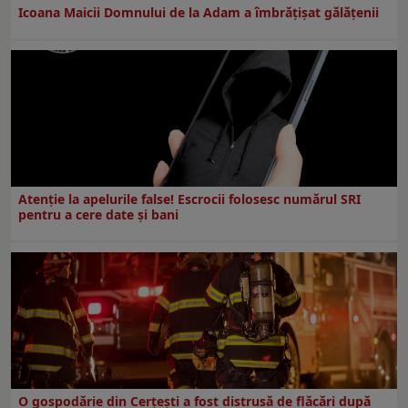
Icoana Maicii Domnului de la Adam a îmbrățișat gălățenii
Atenție la apelurile false! Escrocii folosesc numărul SRI
pentru a cere date și bani
O gospodărie din Cerțești a fost distrusă de flăcări după