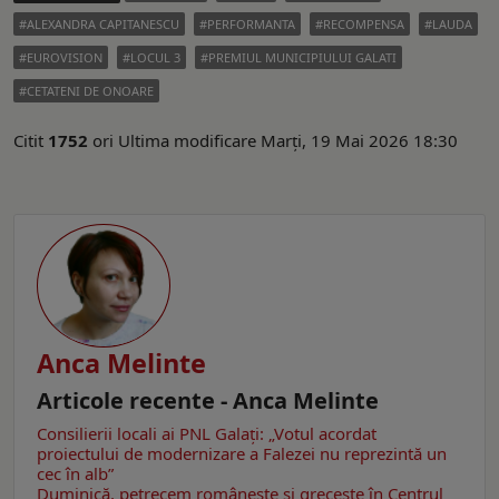
ALEXANDRA CAPITANESCU
PERFORMANTA
RECOMPENSA
LAUDA
EUROVISION
LOCUL 3
PREMIUL MUNICIPIULUI GALATI
CETATENI DE ONOARE
Citit
1752
ori
Ultima modificare Marți, 19 Mai 2026 18:30
Anca Melinte
Articole recente - Anca Melinte
Consilierii locali ai PNL Galaţi: „Votul acordat
proiectului de modernizare a Falezei nu reprezintă un
cec în alb”
Duminică, petrecem româneşte şi greceşte în Centrul