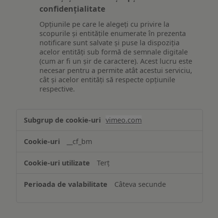
confidențialitate
Opțiunile pe care le alegeți cu privire la
scopurile și entitățile enumerate în prezenta
notificare sunt salvate și puse la dispoziția
acelor entități sub formă de semnale digitale
(cum ar fi un șir de caractere). Acest lucru este
necesar pentru a permite atât acestui serviciu,
cât și acelor entități să respecte opțiunile
respective.
Asigurarea
vimeo.com
funcționalităților
website-
__cf_bm
ului
Terț
Câteva secunde