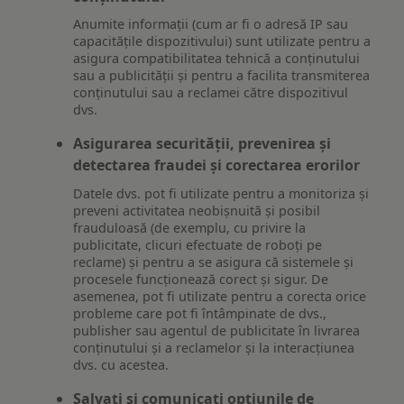
Anumite informații (cum ar fi o adresă IP sau
capacitățile dispozitivului) sunt utilizate pentru a
asigura compatibilitatea tehnică a conținutului
sau a publicității și pentru a facilita transmiterea
conținutului sau a reclamei către dispozitivul
dvs.
Asigurarea securității, prevenirea și
detectarea fraudei și corectarea erorilor
Datele dvs. pot fi utilizate pentru a monitoriza și
preveni activitatea neobișnuită și posibil
frauduloasă (de exemplu, cu privire la
publicitate, clicuri efectuate de roboți pe
reclame) și pentru a se asigura că sistemele și
procesele funcționează corect și sigur. De
asemenea, pot fi utilizate pentru a corecta orice
probleme care pot fi întâmpinate de dvs.,
publisher sau agentul de publicitate în livrarea
conținutului și a reclamelor și la interacțiunea
dvs. cu acestea.
Salvați și comunicați opțiunile de