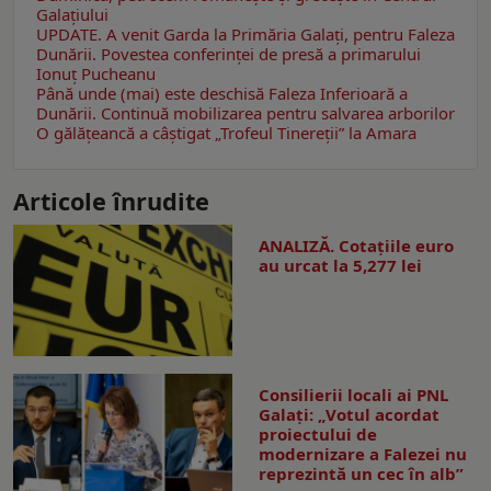
Galaţiului
UPDATE. A venit Garda la Primăria Galaţi, pentru Faleza
Dunării. Povestea conferinţei de presă a primarului
Ionuţ Pucheanu
Până unde (mai) este deschisă Faleza Inferioară a
Dunării. Continuă mobilizarea pentru salvarea arborilor
O gălăţeancă a câştigat „Trofeul Tinereții” la Amara
Articole înrudite
ANALIZĂ. Cotațiile euro
au urcat la 5,277 lei
Consilierii locali ai PNL
Galaţi: „Votul acordat
proiectului de
modernizare a Falezei nu
reprezintă un cec în alb”