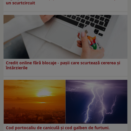
un scurtcircuit
Credit online fără blocaje - pașii care scurtează cererea și
întârzierile
Cod portocaliu de caniculă și cod galben de furtuni.