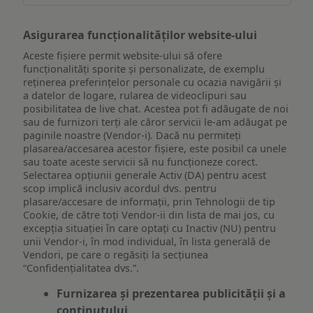
Asigurarea funcționalităților website-ului
Aceste fișiere permit website-ului să ofere
funcționalități sporite și personalizate, de exemplu
reţinerea preferinţelor personale cu ocazia navigării și
a datelor de logare, rularea de videoclipuri sau
posibilitatea de live chat. Acestea pot fi adăugate de noi
sau de furnizori terți ale căror servicii le-am adăugat pe
paginile noastre (Vendor-i). Dacă nu permiteți
plasarea/accesarea acestor fișiere, este posibil ca unele
sau toate aceste servicii să nu funcționeze corect.
Selectarea opțiunii generale Activ (DA) pentru acest
scop implică inclusiv acordul dvs. pentru
plasare/accesare de informații, prin Tehnologii de tip
Cookie, de către toți Vendor-ii din lista de mai jos, cu
excepția situației în care optați cu Inactiv (NU) pentru
unii Vendor-i, în mod individual, în lista generală de
Vendori, pe care o regăsiți la secțiunea
“Confidențialitatea dvs.”.
Furnizarea și prezentarea publicității și a
conținutului