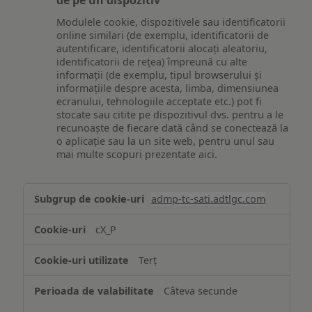
de pe un dispozitiv
Modulele cookie, dispozitivele sau identificatorii
online similari (de exemplu, identificatorii de
autentificare, identificatorii alocați aleatoriu,
identificatorii de rețea) împreună cu alte
informații (de exemplu, tipul browserului și
informațiile despre acesta, limba, dimensiunea
ecranului, tehnologiile acceptate etc.) pot fi
stocate sau citite pe dispozitivul dvs. pentru a le
recunoaște de fiecare dată când se conectează la
o aplicație sau la un site web, pentru unul sau
mai multe scopuri prezentate aici.
Stocarea
admp-tc-sati.adtlgc.com
și/sau
accesarea
cX_P
informațiilor
de
Terț
pe
un
Câteva secunde
dispozitiv