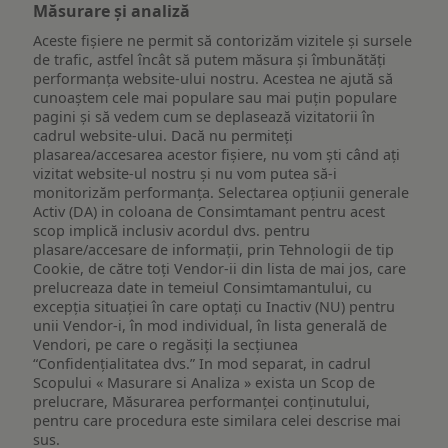
Măsurare și analiză
Aceste fișiere ne permit să contorizăm vizitele și sursele
de trafic, astfel încât să putem măsura și îmbunătăți
performanța website-ului nostru. Acestea ne ajută să
cunoaștem cele mai populare sau mai puțin populare
pagini și să vedem cum se deplasează vizitatorii în
cadrul website-ului. Dacă nu permiteți
plasarea/accesarea acestor fișiere, nu vom ști când ați
vizitat website-ul nostru și nu vom putea să-i
monitorizăm performanța. Selectarea opțiunii generale
Activ (DA) in coloana de Consimtamant pentru acest
scop implică inclusiv acordul dvs. pentru
plasare/accesare de informații, prin Tehnologii de tip
Cookie, de către toți Vendor-ii din lista de mai jos, care
prelucreaza date in temeiul Consimtamantului, cu
excepția situației în care optați cu Inactiv (NU) pentru
unii Vendor-i, în mod individual, în lista generală de
Vendori, pe care o regăsiți la secțiunea
“Confidențialitatea dvs.” In mod separat, in cadrul
Scopului « Masurare si Analiza » exista un Scop de
prelucrare, Măsurarea performanței conținutului,
pentru care procedura este similara celei descrise mai
sus.