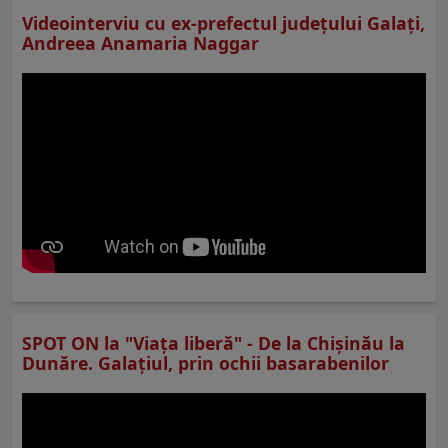
Videointerviu cu ex-prefectul judeţului Galaţi,
Andreea Anamaria Naggar
SPOT ON la "Viaţa liberă" - De la Chișinău la
Dunăre. Galațiul, prin ochii basarabenilor