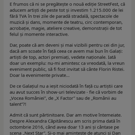
E frumos că ni se pregătește o nouă ediție StreetFest, că
aducem artiști de peste tot și investim 1.215.000 de lei
fără TVA în trei zile de paradă stradală, spectacole de
muzică și dans, momente de teatru, circ contemporan,
acrobație, magie, ateliere creative, demonstrații de tot
felul și momente interactive.
Dar, poate că am deveni și mai vizibili pentru cei din jur,
dacă am scoate în față ceea ce avem mai bun în Galați:
artiști de top, actori premiați, vedete naționale. Iată
doar un exemplu: nu-mi amintesc ca vreodată, la vreun
eveniment public, să fi fost invitat să cânte Florin Ristei.
Doar la evenimente private...
De ce Galațiul nu a ieșit niciodată în față cu artiștii care
au avut succes în show-uri televizate - fie că vorbim de
„Vocea României”, de „X Factor” sau de „Românii au
talent”?!
Admit că sunt părtinitoare. Dar am motive întemeiate.
Despre Alexandra Căpitănescu am scris prima dată în
octombrie 2016, când avea doar 13 ani și cântase pe
scena „Next Star”. Și-o mai amintește de atunci și Dan