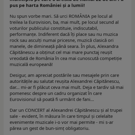
pus pe harta României și a lumii!
Nu spun vorbe mari. Să urci ROMÂNIA pe locul al
treilea la Eurovision, ba, mai mult, pe locul secund al
voturilor publicului constituie, indiscutabil,
performanțe. Indiferent dacă îți place sau nu muzica
rock sau asculți numai pricesne, muzică clasică ori
manele, de dimineață până seara. În plus, Alexandra
Căpitănescu a obținut cel mai mare punctaj reuşit
vreodată de România în cea mai cunoscută competiție
muzicală europeană!
Desigur, am apreciat postările sau mesajele prin care
autoritățile au salutat reușita Alexandrei Căpitănescu,
dar... mi-ar fi plăcut ceva mai mult. Deja e tardiv să mai
pomenesc despre un cadru organizat în care
Eurovisionul să poată fi urmărit de fani...
Dar un CONCERT al Alexandrei Căpitănescu și al trupei
sale - evident, în măsura în care timpul și celelalte
evenimente muzicale i-o vor mai permite - mi s-ar
părea un gest de bun-simț obligatoriu.