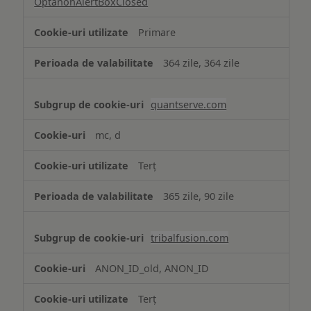
OptanonAlertBoxClosed
Primare
364 zile, 364 zile
quantserve.com
mc, d
Terț
365 zile, 90 zile
tribalfusion.com
ANON_ID_old, ANON_ID
Terț