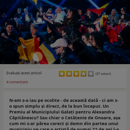
Evaluaţi acest articol
(37 voturi)
4
comentarii
N-am s-o iau pe ocolite - de această dată - ci am s-
o spun simplu și direct, de la bun început. Un
Premiu al Municipiului Galați pentru Alexandra
Căpitănescu? Sau chiar o Cetățenie de Onoare, așa
cum mi s-ar părea corect și demn din partea unui
municipiu pe care o artistă de numai 22 de ani l-a