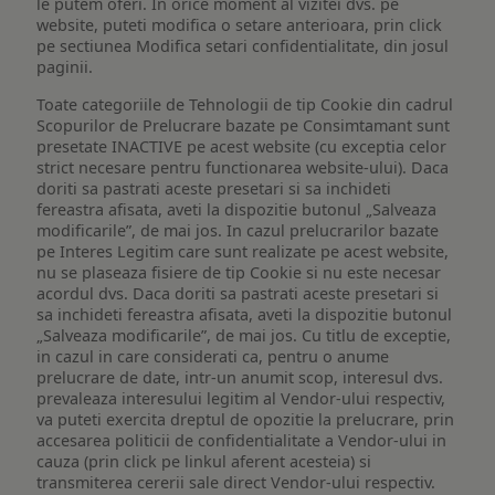
le putem oferi. In orice moment al vizitei dvs. pe
website, puteti modifica o setare anterioara, prin click
pe sectiunea Modifica setari confidentialitate, din josul
paginii.
Toate categoriile de Tehnologii de tip Cookie din cadrul
Scopurilor de Prelucrare bazate pe Consimtamant sunt
presetate INACTIVE pe acest website (cu exceptia celor
strict necesare pentru functionarea website-ului). Daca
doriti sa pastrati aceste presetari si sa inchideti
fereastra afisata, aveti la dispozitie butonul „Salveaza
modificarile”, de mai jos. In cazul prelucrarilor bazate
pe Interes Legitim care sunt realizate pe acest website,
nu se plaseaza fisiere de tip Cookie si nu este necesar
acordul dvs. Daca doriti sa pastrati aceste presetari si
sa inchideti fereastra afisata, aveti la dispozitie butonul
„Salveaza modificarile”, de mai jos. Cu titlu de exceptie,
in cazul in care considerati ca, pentru o anume
prelucrare de date, intr-un anumit scop, interesul dvs.
prevaleaza interesului legitim al Vendor-ului respectiv,
va puteti exercita dreptul de opozitie la prelucrare, prin
accesarea politicii de confidentialitate a Vendor-ului in
cauza (prin click pe linkul aferent acesteia) si
transmiterea cererii sale direct Vendor-ului respectiv.