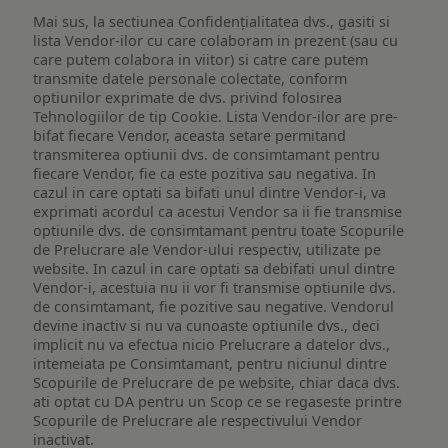
Mai sus, la sectiunea Confidențialitatea dvs., gasiti si
lista Vendor-ilor cu care colaboram in prezent (sau cu
care putem colabora in viitor) si catre care putem
transmite datele personale colectate, conform
optiunilor exprimate de dvs. privind folosirea
Tehnologiilor de tip Cookie. Lista Vendor-ilor are pre-
bifat fiecare Vendor, aceasta setare permitand
transmiterea optiunii dvs. de consimtamant pentru
fiecare Vendor, fie ca este pozitiva sau negativa. In
cazul in care optati sa bifati unul dintre Vendor-i, va
exprimati acordul ca acestui Vendor sa ii fie transmise
optiunile dvs. de consimtamant pentru toate Scopurile
de Prelucrare ale Vendor-ului respectiv, utilizate pe
website. In cazul in care optati sa debifati unul dintre
Vendor-i, acestuia nu ii vor fi transmise optiunile dvs.
de consimtamant, fie pozitive sau negative. Vendorul
devine inactiv si nu va cunoaste optiunile dvs., deci
implicit nu va efectua nicio Prelucrare a datelor dvs.,
intemeiata pe Consimtamant, pentru niciunul dintre
Scopurile de Prelucrare de pe website, chiar daca dvs.
ati optat cu DA pentru un Scop ce se regaseste printre
Scopurile de Prelucrare ale respectivului Vendor
inactivat.