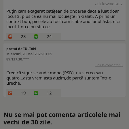
Link la comentariu
Puțin cam exagerat cetățean de onoarea dacă a luat doar
locul 3, plus ca ea nu mai locuiește în Galați. A prins un
context bun, piesele au fost cam slabe anul anul ăsta, nici
locul 1 nu e nu știu ce.
23
24
postat de IULIAN
Miercuri, 20 Mai 2026 01:09
89.137.30.***
Link la comentariu
Cred că sigur se aude mono (PSD), nu stereo sau
quatro...asta vrem asta auzim,de parcă suntem într-o
ureche.
19
12
Nu se mai pot comenta articolele mai
vechi de 30 zile.