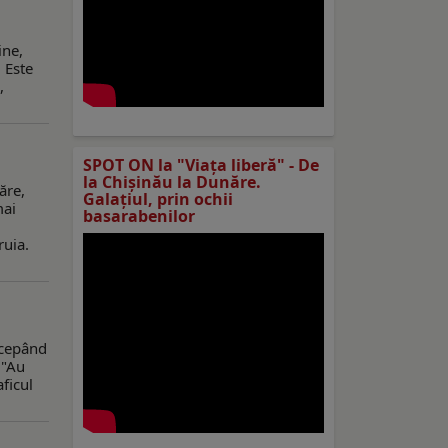
ine,
 Este
,
SPOT ON la "Viaţa liberă" - De
la Chișinău la Dunăre.
ăre,
Galațiul, prin ochii
mai
basarabenilor
ruia.
începând
 "Au
ficul