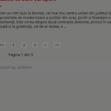
i
 într-un ritm bun la Berești, cel mai mic centru urban din județul G
 proiectele de modernizare a școlilor din oraș, printr-o finanțare 
eziliență. Este vorba despre două contracte distincte, primul în v
ală și la grădiniță, cel de-al doilea, e ...
1
2
3
Pagina 1 din 3
 după tag: asfaltare