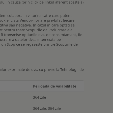
lui in cauza (prin click pe linkul aferent acesteia)
utem colabora in viitor) si catre care putem
okie. Lista Vendor-ilor are pre-bifat fiecare
iva sau negativa. In cazul in care optati sa
nt pentru toate Scopurile de Prelucrare ale
or fi transmise optiunile dvs. de consimtamant, fie
lucrare a datelor dvs., intemeiata pe
 un Scop ce se regaseste printre Scopurile de
ilor exprimate de dvs. cu privire la Tehnologii de
Perioada de valabilitate
364 zile
364 zile, 364 zile