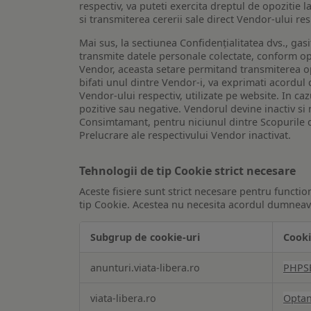
respectiv, va puteti exercita dreptul de opozitie l
si transmiterea cererii sale direct Vendor-ului res
Mai sus, la sectiunea Confidențialitatea dvs., gas
transmite datele personale colectate, conform opt
Vendor, aceasta setare permitand transmiterea opt
bifati unul dintre Vendor-i, va exprimati acordul
Vendor-ului respectiv, utilizate pe website. In caz
pozitive sau negative. Vendorul devine inactiv si 
Consimtamant, pentru niciunul dintre Scopurile d
Prelucrare ale respectivului Vendor inactivat.
Tehnologii de tip Cookie strict necesare
Aceste fisiere sunt strict necesare pentru functio
tip Cookie. Acestea nu necesita acordul dumneavo
Subgrup de cookie-uri
Cooki
Tehnologii
anunturi.viata-libera.ro
PHPS
de
tip
viata-libera.ro
Opta
Cookie