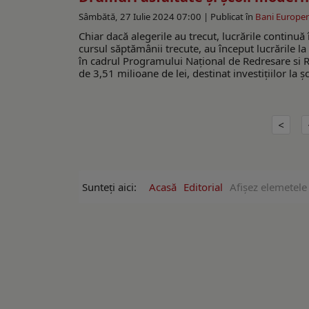
Sâmbătă, 27 Iulie 2024 07:00 |
Publicat în
Bani Europen
Chiar dacă alegerile au trecut, lucrările continuă
cursul săptămânii trecute, au început lucrările la
în cadrul Programului Național de Redresare si R
de 3,51 milioane de lei, destinat investițiilor la șco
Sunteți aici:
Acasă
Editorial
Afişez elemetele