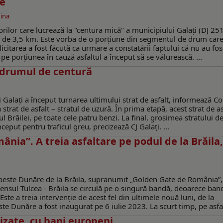
te
ina
ctorilor care lucrează la "centura mică" a municipiului Galați (DJ 2
ne de 3,5 km. Este vorba de o porțiune din segmentul de drum care
licitarea a fost făcută ca urmare a constatării faptului că nu au fos
r pe porțiunea în cauză asfaltul a început să se vălurească. ...
e drumul de centură
Galați a început turnarea ultimului strat de asfalt, informează Con
 strat de asfalt – stratul de uzură. În prima etapă, acest strat de as
Brăilei, pe toate cele patru benzi. La final, grosimea stratului de
ceput pentru traficul greu, precizează CJ Galați. ...
ia”. A treia asfaltare pe podul de la Brăila,
 peste Dunăre de la Brăila, supranumit „Golden Gate de România”,
ensul Tulcea - Brăila se circulă pe o singură bandă, deoarece band
ste a treia intervenție de acest fel din ultimele nouă luni, de la
 Dunăre a fost inaugurat pe 6 iulie 2023. La scurt timp, pe asfalt
izate, cu bani europeni