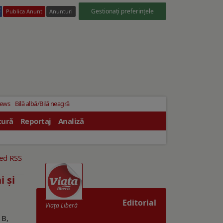
Gestionați preferințele
Publica Anunt
Anunturi
News
Bilă albă/Bilă neagră
tură
Reportaj
Analiză
eed RSS
i și
Editorial
Viaţa Liberă
1B,