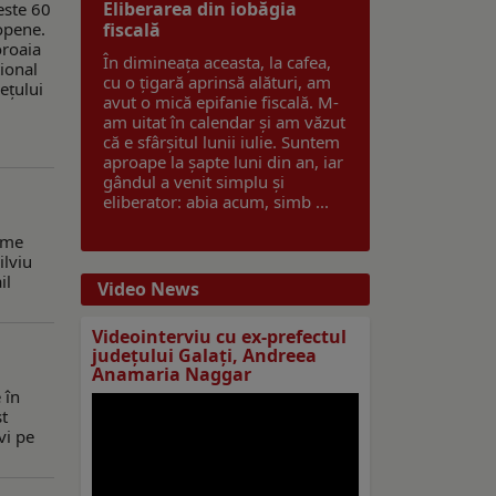
Eliberarea din iobăgia
este 60
opene.
fiscală
oroaia
În dimineața aceasta, la cafea,
țional
cu o țigară aprinsă alături, am
ețului
avut o mică epifanie fiscală. M-
am uitat în calendar și am văzut
că e sfârșitul lunii iulie. Suntem
aproape la șapte luni din an, iar
gândul a venit simplu și
eliberator: abia acum, simb ...
eme
ilviu
il
Video News
Videointerviu cu ex-prefectul
judeţului Galaţi, Andreea
Anamaria Naggar
 în
st
vi pe