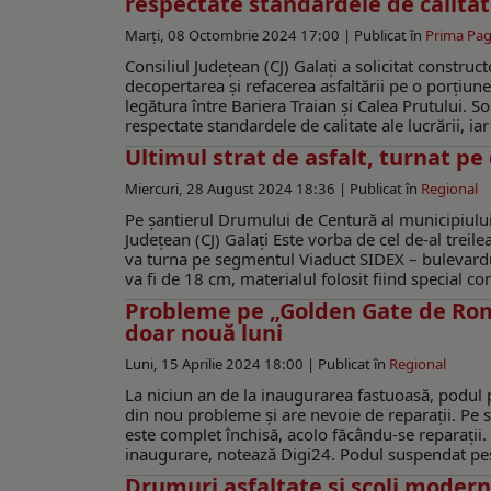
respectate standardele de calita
Marți, 08 Octombrie 2024 17:00 |
Publicat în
Prima Pag
Consiliul Județean (CJ) Galați a solicitat constru
decopertarea și refacerea asfaltării pe o porțiu
legătura între Bariera Traian și Calea Prutului. So
respectate standardele de calitate ale lucrării, ia
Ultimul strat de asfalt, turnat p
Miercuri, 28 August 2024 18:36 |
Publicat în
Regional
Pe șantierul Drumului de Centură al municipiului 
Județean (CJ) Galați Este vorba de cel de-al treilea
va turna pe segmentul Viaduct SIDEX – bulevardul 
va fi de 18 cm, materialul folosit fiind special con
Probleme pe „Golden Gate de Român
doar nouă luni
Luni, 15 Aprilie 2024 18:00 |
Publicat în
Regional
La niciun an de la inaugurarea fastuoasă, podul
din nou probleme și are nevoie de reparații. Pe s
este complet închisă, acolo făcându-se reparații. E
inaugurare, notează Digi24. Podul suspendat peste
Drumuri asfaltate și şcoli modern