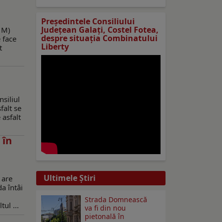
Preşedintele Consiliului
Judeţean Galaţi, Costel Fotea,
51M)
despre situaţia Combinatului
 face
Liberty
t
siliul
falt se
 asfalt
 în
Ultimele Ştiri
 are
a întâi
Strada Domnească
ul ...
va fi din nou
pietonală în