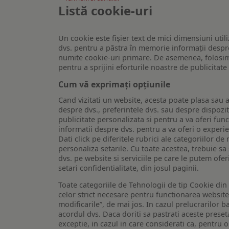
Listă cookie-uri
Un cookie este fişier text de mici dimensiuni utili
dvs. pentru a păstra în memorie informații despre
numite cookie-uri primare. De asemenea, folosim c
pentru a sprijini eforturile noastre de publicitat
Cum vă exprimați opțiunile
Cand vizitati un website, acesta poate plasa sau a
despre dvs., preferintele dvs. sau despre dispozit
publicitate personalizata si pentru a va oferi func
informatii despre dvs. pentru a va oferi o experi
Dati click pe diferitele rubrici ale categoriilor 
personaliza setarile. Cu toate acestea, trebuie s
dvs. pe website si serviciile pe care le putem ofer
setari confidentialitate, din josul paginii.
Toate categoriile de Tehnologii de tip Cookie di
celor strict necesare pentru functionarea website-u
modificarile”, de mai jos. In cazul prelucrarilor 
acordul dvs. Daca doriti sa pastrati aceste presetar
exceptie, in cazul in care considerati ca, pentru 