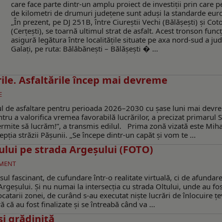
care face parte dintr-un amplu proiect de investiții prin care p
de kilometri de drumuri județene sunt aduși la standarde eur
„În prezent, pe DJ 251B, între Ciureștii Vechi (Bălășești) și Cot
(Cerțești), se toarnă ultimul strat de asfalt. Acest tronson func
asigură legătura între localitățile situate pe axa nord-sud a jud
Galați, pe ruta: Bălăbănești – Bălășești � ...
le. Asfaltările încep mai devreme
E
 de asfaltare pentru perioada 2026–2030 cu șase luni mai devr
entru a valorifica vremea favorabilă lucrărilor, a precizat primarul S
rmite să lucrăm!”, a transmis edilul. Prima zonă vizată este Miha
epția străzii Pășunii. „Se începe dintr-un capăt și vom te ...
lului pe strada Argeșului (FOTO)
MENT
l fascinant, de cufundare într-o realitate virtuală, ci de afundare
a Argeșului. Și nu numai la intersecția cu strada Oltului, unde au fo
ocatarii zonei, de curând s-au executat niște lucrări de înlocuire țe
ă au fost finalizate și se întreabă când va ...
 şi grădiniţă