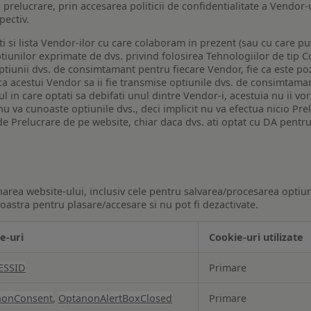
a prelucrare, prin accesarea politicii de confidentialitate a Vendor-u
pectiv.
iti si lista Vendor-ilor cu care colaboram in prezent (sau cu care p
iunilor exprimate de dvs. privind folosirea Tehnologiilor de tip Co
iunii dvs. de consimtamant pentru fiecare Vendor, fie ca este pozit
 ca acestui Vendor sa ii fie transmise optiunile dvs. de consimtama
ul in care optati sa debifati unul dintre Vendor-i, acestuia nu ii v
nu va cunoaste optiunile dvs., deci implicit nu va efectua nicio Pre
e Prelucrare de pe website, chiar daca dvs. ati optat cu DA pentru
narea website-ului, inclusiv cele pentru salvarea/procesarea optiun
astra pentru plasare/accesare si nu pot fi dezactivate.
e-uri
Cookie-uri utilizate
ESSID
Primare
nonConsent
,
OptanonAlertBoxClosed
Primare