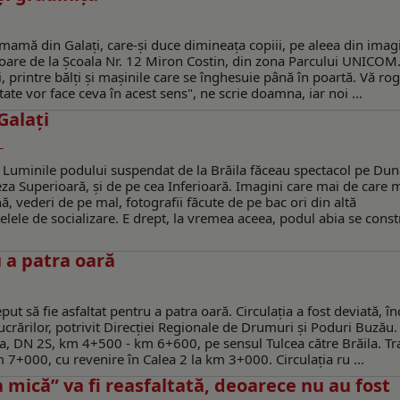
o mamă din Galaţi, care-şi duce dimineaţa copiii, pe aleea din imag
itoare de la Şcoala Nr. 12 Miron Costin, din zona Parcului UNICOM.
i, printre bălți și mașinile care se înghesuie până în poartă. Vă rog
itate vor face ceva în acest sens", ne scrie doamna, iar noi ...
Galaţi
L
 Luminile podului suspendat de la Brăila făceau spectacol pe Dun
leza Superioară, și de pe cea Inferioară. Imagini care mai de care 
ă, vederi de pe mal, fotografii făcute de pe bac ori din altă
lele de socializare. E drept, la vremea aceea, podul abia se const
u a patra oară
ut să fie asfaltat pentru a patra oară. Circulaţia a fost deviată, 
ucrărilor, potrivit Direcţiei Regionale de Drumuri şi Poduri Buzău.
ila, DN 2S, km 4+500 - km 6+600, pe sensul Tulcea către Brăila. Tra
m 7+000, cu revenire în Calea 2 la km 3+000. Circulaţia ru ...
 mică” va fi reasfaltată, deoarece nu au fost