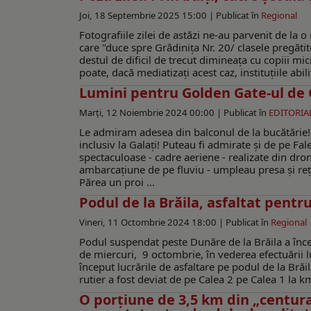
Joi, 18 Septembrie 2025 15:00 |
Publicat în
Regional
Fotografiile zilei de astăzi ne-au parvenit de la 
care "duce spre Grădinița Nr. 20/ clasele pregăt
destul de dificil de trecut dimineața cu copiii mic
poate, dacă mediatizați acest caz, instituțiile abil
Lumini pentru Golden Gate-ul de 
Marți, 12 Noiembrie 2024 00:00 |
Publicat în
EDITORIA
Le admiram adesea din balconul de la bucătărie!
inclusiv la Galați! Puteau fi admirate și de pe Fa
spectaculoase - cadre aeriene - realizate din dron
ambarcațiune de pe fluviu - umpleau presa și rețe
Părea un proi ...
Podul de la Brăila, asfaltat pentr
Vineri, 11 Octombrie 2024 18:00 |
Publicat în
Regional
Podul suspendat peste Dunăre de la Brăila a încep
de miercuri, 9 octombrie, în vederea efectuării l
început lucrările de asfaltare pe podul de la Bră
rutier a fost deviat de pe Calea 2 pe Calea 1 la k
O porțiune de 3,5 km din „centura