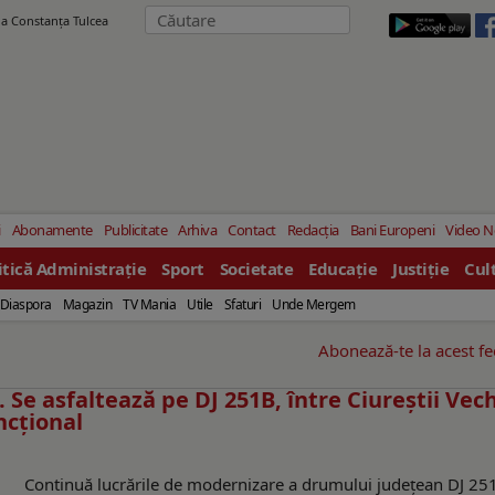
ila Constanţa Tulcea
i
Abonamente
Publicitate
Arhiva
Contact
Redacția
Bani Europeni
Video 
itică Administrație
Sport
Societate
Educație
Justiție
Cul
Diaspora
Magazin
TV Mania
Utile
Sfaturi
Unde Mergem
Abonează-te la acest f
 Se asfaltează pe DJ 251B, între Ciureștii Vech
ncțional
Continuă lucrările de modernizare a drumului județean DJ 25