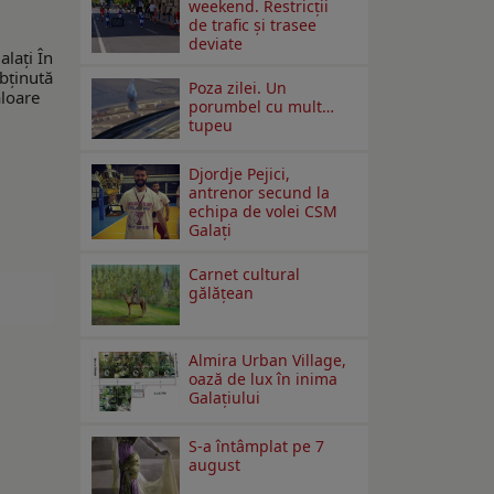
weekend. Restricţii
de trafic şi trasee
deviate
alați În
obținută
Poza zilei. Un
aloare
porumbel cu mult…
tupeu
Djordje Pejici,
antrenor secund la
echipa de volei CSM
Galați
Carnet cultural
gălăţean
Almira Urban Village,
oază de lux în inima
Galațiului
S-a întâmplat pe 7
august