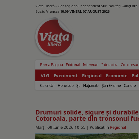
Viața Liberă - Ziar regional independent Știri Noutăți Galaţi Bră
Buzău Vrancea
10:09 VINERI, 07 AUGUST 2026
Prima Pagina
Editorial
Interviuri
Interactiv
Concursur
VLG
Eveniment
Regional
Economie
Pol
Calendar
Horoscop
Ştiri Naţionale
Ştiri Externe
Cariere
Drumuri solide, sigure și durabile.
Cotoroaia, parte din tronsonul fu
Marți, 09 Iunie 2026 10:55 |
Publicat în
Regional