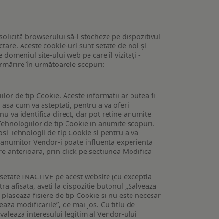
 solicită browserului să-l stocheze pe dispozitivul
tare. Aceste cookie-uri sunt setate de noi și
domeniul site-ului web pe care îl vizitați -
 urmărire în următoarele scopuri:
lor de tip Cookie. Aceste informatii ar putea fi
e asa cum va asteptati, pentru a va oferi
 nu va identifica direct, dar pot retine anumite
Tehnologiilor de tip Cookie in anumite scopuri.
losi Tehnologii de tip Cookie si pentru a va
 a anumitor Vendor-i poate influenta experienta
are anterioara, prin click pe sectiunea Modifica
setate INACTIVE pe acest website (cu exceptia
tra afisata, aveti la dispozitie butonul „Salveaza
e plaseaza fisiere de tip Cookie si nu este necesar
veaza modificarile”, de mai jos. Cu titlu de
valeaza interesului legitim al Vendor-ului