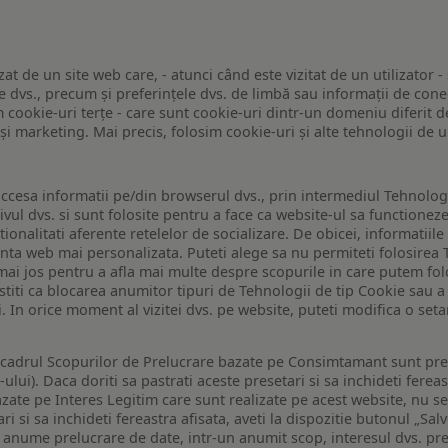
zat de un site web care, - atunci când este vizitat de un utilizator -
 dvs., precum și preferințele dvs. de limbă sau informații de conec
ookie-uri terțe - care sunt cookie-uri dintr-un domeniu diferit de 
e și marketing. Mai precis, folosim cookie-uri și alte tehnologii de
ccesa informatii pe/din browserul dvs., prin intermediul Tehnologii
ivul dvs. si sunt folosite pentru a face ca website-ul sa functionez
tionalitati aferente retelelor de socializare. De obicei, informatiile
enta web mai personalizata. Puteti alege sa nu permiteti folosirea 
de mai jos pentru a afla mai multe despre scopurile in care putem fo
a stiti ca blocarea anumitor tipuri de Tehnologii de tip Cookie sau
i. In orice moment al vizitei dvs. pe website, puteti modifica o set
n cadrul Scopurilor de Prelucrare bazate pe Consimtamant sunt pre
lui). Daca doriti sa pastrati aceste presetari si sa inchideti fereas
bazate pe Interes Legitim care sunt realizate pe acest website, nu s
i si sa inchideti fereastra afisata, aveti la dispozitie butonul „Sal
o anume prelucrare de date, intr-un anumit scop, interesul dvs. pre