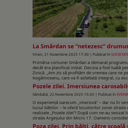
La Smârdan se ”netezesc” drumuri
Vineri, 21 Noiembrie 2025 17:30 |
Publicat în
SOCIETAT
Primăria comunei Smârdan a demarat programul
decât era planificat inițial. Decizia a fost luată p
Zinică. „Am zis să profităm de vremea care ne pe
Kogălniceanu, care va fi asfaltată integral, cu exc
Pozele zilei. Imersiunea carosabi
Sâmbătă, 22 Noiembrie 2025 15:00 |
Publicat în
EVENI
O experiență oarecum „imersivă” – dar nu în sensu
luciul bălților – le oferă locuitorilor zonei strad
realizate „Pozele zilei”! După cum ne-au sesizat l
strada Argeșului din Micro 17. Oamenii consideră c
Poza zilei. Prin bălţi, către şcoală