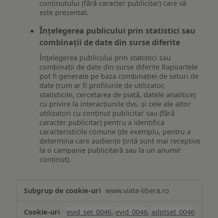
conținutului (fără caracter publicitar) care vă
este prezentat.
Înțelegerea publicului prin statistici sau
combinații de date din surse diferite
Înțelegerea publicului prin statistici sau
combinații de date din surse diferite Rapoartele
pot fi generate pe baza combinației de seturi de
date (cum ar fi profilurile de utilizator,
statisticile, cercetarea de piață, datele analitice)
cu privire la interacțiunile dvs. și cele ale altor
utilizatori cu conținut publicitar sau (fără
caracter publicitar) pentru a identifica
caracteristicile comune (de exemplu, pentru a
determina care audiențe țintă sunt mai receptive
la o campanie publicitară sau la un anumit
conținut).
Măsurare
www.viata-libera.ro
și
analiză
evid_set_0046
,
evid_0046
,
adptset_0046