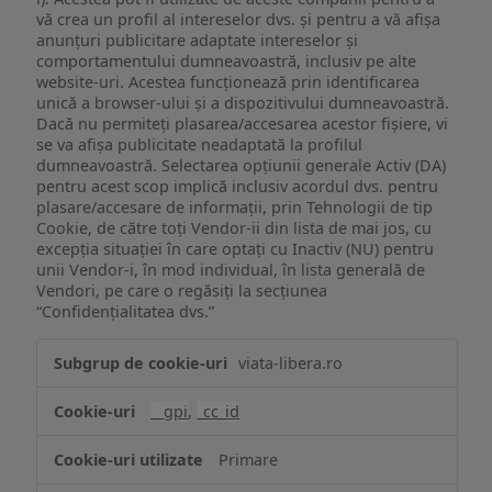
vă crea un profil al intereselor dvs. și pentru a vă afișa
anunțuri publicitare adaptate intereselor și
comportamentului dumneavoastră, inclusiv pe alte
website-uri. Acestea funcționează prin identificarea
unică a browser-ului și a dispozitivului dumneavoastră.
Dacă nu permiteți plasarea/accesarea acestor fișiere, vi
se va afișa publicitate neadaptată la profilul
dumneavoastră. Selectarea opțiunii generale Activ (DA)
pentru acest scop implică inclusiv acordul dvs. pentru
plasare/accesare de informații, prin Tehnologii de tip
Cookie, de către toți Vendor-ii din lista de mai jos, cu
excepția situației în care optați cu Inactiv (NU) pentru
unii Vendor-i, în mod individual, în lista generală de
Vendori, pe care o regăsiți la secțiunea
“Confidențialitatea dvs.”
Publicitate
viata-libera.ro
țintită
(targetată)
__gpi
,
_cc_id
Primare