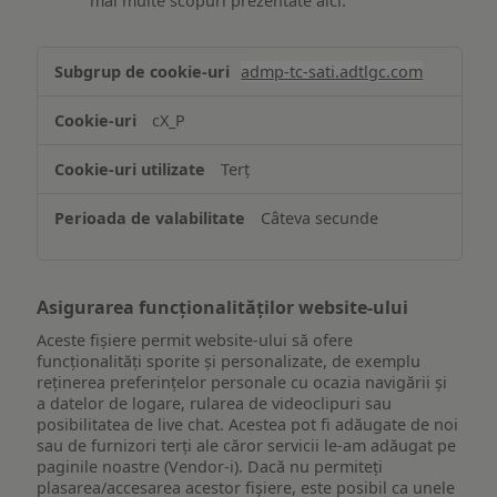
mai multe scopuri prezentate aici.
Stocarea
admp-tc-sati.adtlgc.com
și/sau
accesarea
cX_P
informațiilor
de
Terț
pe
un
Câteva secunde
dispozitiv
Asigurarea funcționalităților website-ului
Aceste fișiere permit website-ului să ofere
funcționalități sporite și personalizate, de exemplu
reţinerea preferinţelor personale cu ocazia navigării și
a datelor de logare, rularea de videoclipuri sau
posibilitatea de live chat. Acestea pot fi adăugate de noi
sau de furnizori terți ale căror servicii le-am adăugat pe
paginile noastre (Vendor-i). Dacă nu permiteți
plasarea/accesarea acestor fișiere, este posibil ca unele