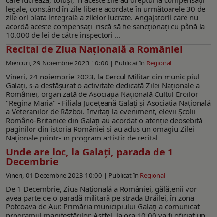
legale, constând în zile libere acordate în următoarele 30 de
zile ori plata integrală a zilelor lucrate. Angajatorii care nu
acordă aceste compensații riscă să fie sancționați cu până la
10.000 de lei de către inspectori ...
Recital de Ziua Națională a României
Miercuri, 29 Noiembrie 2023 10:00 |
Publicat în
Regional
Vineri, 24 noiembrie 2023, la Cercul Militar din municipiul
Galați, s-a desfăşurat o activitate dedicată Zilei Naționale a
României, organizată de Asociația Națională Cultul Eroilor
"Regina Maria" - Filiala Judeţeană Galaţi și Asociația Națională
a Veteranilor de Război. Invitaţi la eveniment, elevii Școlii
Româno-Britanice din Galaţi au acordat o atenție deosebită
paginilor din istoria României şi au adus un omagiu Zilei
Naţionale printr-un program artistic de recital ...
Unde are loc, la Galați, parada de 1
Decembrie
Vineri, 01 Decembrie 2023 10:00 |
Publicat în
Regional
De 1 Decembrie, Ziua Națională a României, gălățenii vor
avea parte de o paradă militară pe strada Brăilei, în zona
Potcoava de Aur. Primăria municipiului Galați a comunicat
programul manifestărilor. Astfel, la ora 10,00 va fi oficiat un