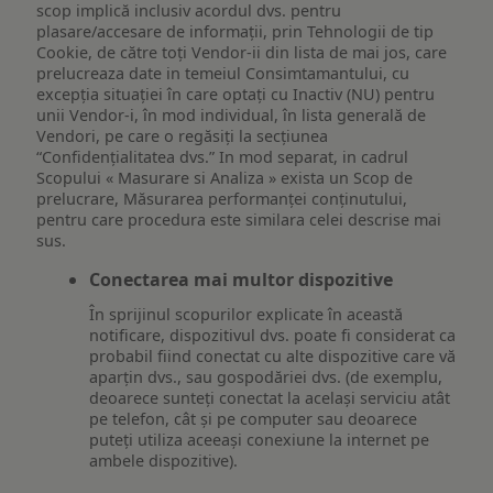
scop implică inclusiv acordul dvs. pentru
plasare/accesare de informații, prin Tehnologii de tip
Cookie, de către toți Vendor-ii din lista de mai jos, care
prelucreaza date in temeiul Consimtamantului, cu
excepția situației în care optați cu Inactiv (NU) pentru
unii Vendor-i, în mod individual, în lista generală de
Vendori, pe care o regăsiți la secțiunea
“Confidențialitatea dvs.” In mod separat, in cadrul
Scopului « Masurare si Analiza » exista un Scop de
prelucrare, Măsurarea performanței conținutului,
pentru care procedura este similara celei descrise mai
sus.
Conectarea mai multor dispozitive
În sprijinul scopurilor explicate în această
notificare, dispozitivul dvs. poate fi considerat ca
probabil fiind conectat cu alte dispozitive care vă
aparțin dvs., sau gospodăriei dvs. (de exemplu,
deoarece sunteți conectat la același serviciu atât
pe telefon, cât și pe computer sau deoarece
puteți utiliza aceeași conexiune la internet pe
ambele dispozitive).