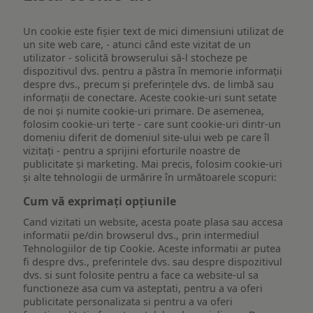
Un cookie este fişier text de mici dimensiuni utilizat de
un site web care, - atunci când este vizitat de un
utilizator - solicită browserului să-l stocheze pe
dispozitivul dvs. pentru a păstra în memorie informații
despre dvs., precum și preferințele dvs. de limbă sau
informații de conectare. Aceste cookie-uri sunt setate
de noi și numite cookie-uri primare. De asemenea,
folosim cookie-uri terțe - care sunt cookie-uri dintr-un
domeniu diferit de domeniul site-ului web pe care îl
vizitați - pentru a sprijini eforturile noastre de
publicitate și marketing. Mai precis, folosim cookie-uri
și alte tehnologii de urmărire în următoarele scopuri:
Cum vă exprimați opțiunile
Cand vizitati un website, acesta poate plasa sau accesa
informatii pe/din browserul dvs., prin intermediul
Tehnologiilor de tip Cookie. Aceste informatii ar putea
fi despre dvs., preferintele dvs. sau despre dispozitivul
dvs. si sunt folosite pentru a face ca website-ul sa
functioneze asa cum va asteptati, pentru a va oferi
publicitate personalizata si pentru a va oferi