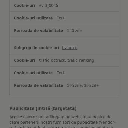
evid_0046
Terț
540 zile
trafic.ro
trafic_bctrack, trafic_ranking
Terț
365 zile, 365 zile
Publicitate țintită (targetată)
Aceste fișiere sunt adăugate pe website-ul nostru de
către partenerii noștri furnizori de publicitate (Vendor-
i). Acestea pot fi utilizate de aceste companii pentru a