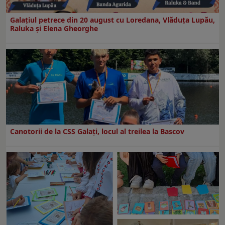
Galaţiul petrece din 20 august cu Loredana, Vlăduța Lupău,
Raluka și Elena Gheorghe
Canotorii de la CSS Galați, locul al treilea la Bascov