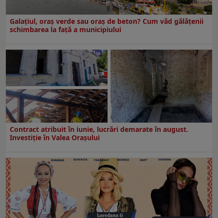
Galațiul, oraș verde sau oraș de beton? Cum văd gălățenii
schimbarea la față a municipiului
Contract atribuit în iunie, lucrări demarate în august.
Investiţie în Valea Oraşului