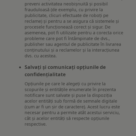
preveni activitatea neobișnuită și posibil
frauduloasă (de exemplu, cu privire la
publicitate, clicuri efectuate de roboți pe
reclame) și pentru a se asigura că sistemele și
procesele funcționează corect și sigur. De
asemenea, pot fi utilizate pentru a corecta orice
probleme care pot fi întâmpinate de dvs.,
publisher sau agentul de publicitate în livrarea
conținutului și a reclamelor și la interacțiunea
dvs. cu acestea.
Salvați și comunicați opțiunile de
confidențialitate
Opțiunile pe care le alegeți cu privire la
scopurile și entitățile enumerate în prezenta
notificare sunt salvate și puse la dispoziția
acelor entități sub formă de semnale digitale
(cum ar fi un șir de caractere). Acest lucru este
necesar pentru a permite atât acestui serviciu,
cât și acelor entități să respecte opțiunile
respective.