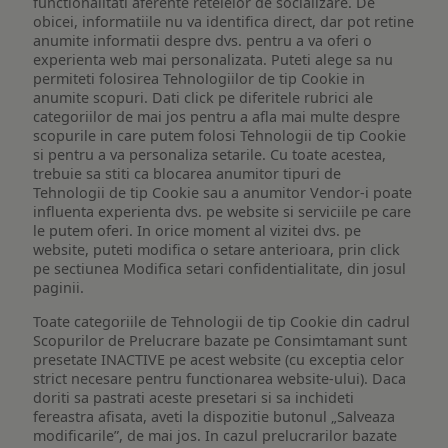
functionalitati aferente retelelor de socializare. De
obicei, informatiile nu va identifica direct, dar pot retine
anumite informatii despre dvs. pentru a va oferi o
experienta web mai personalizata. Puteti alege sa nu
permiteti folosirea Tehnologiilor de tip Cookie in
anumite scopuri. Dati click pe diferitele rubrici ale
categoriilor de mai jos pentru a afla mai multe despre
scopurile in care putem folosi Tehnologii de tip Cookie
si pentru a va personaliza setarile. Cu toate acestea,
trebuie sa stiti ca blocarea anumitor tipuri de
Tehnologii de tip Cookie sau a anumitor Vendor-i poate
influenta experienta dvs. pe website si serviciile pe care
le putem oferi. In orice moment al vizitei dvs. pe
website, puteti modifica o setare anterioara, prin click
pe sectiunea Modifica setari confidentialitate, din josul
paginii.
Toate categoriile de Tehnologii de tip Cookie din cadrul
Scopurilor de Prelucrare bazate pe Consimtamant sunt
presetate INACTIVE pe acest website (cu exceptia celor
strict necesare pentru functionarea website-ului). Daca
doriti sa pastrati aceste presetari si sa inchideti
fereastra afisata, aveti la dispozitie butonul „Salveaza
modificarile”, de mai jos. In cazul prelucrarilor bazate