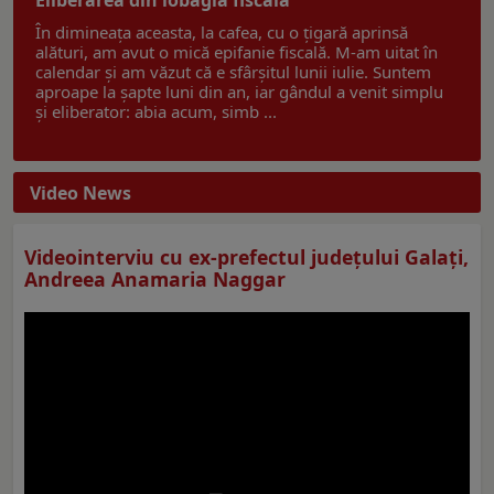
În dimineața aceasta, la cafea, cu o țigară aprinsă
alături, am avut o mică epifanie fiscală. M-am uitat în
calendar și am văzut că e sfârșitul lunii iulie. Suntem
aproape la șapte luni din an, iar gândul a venit simplu
și eliberator: abia acum, simb ...
Video News
Videointerviu cu ex-prefectul judeţului Galaţi,
Andreea Anamaria Naggar