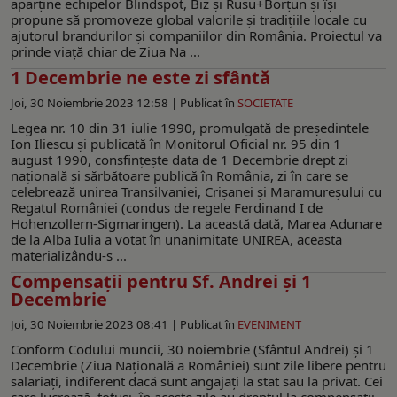
aparţine echipelor Blindspot, Biz şi Rusu+Borţun şi îşi
propune să promoveze global valorile şi tradiţiile locale cu
ajutorul brandurilor şi companiilor din România. Proiectul va
prinde viaţă chiar de Ziua Na ...
1 Decembrie ne este zi sfântă
Joi, 30 Noiembrie 2023 12:58 |
Publicat în
SOCIETATE
Legea nr. 10 din 31 iulie 1990, promulgată de președintele
Ion Iliescu și publicată în Monitorul Oficial nr. 95 din 1
august 1990, consfințește data de 1 Decembrie drept zi
națională și sărbătoare publică în România, zi în care se
celebrează unirea Transilvaniei, Crişanei şi Maramureşului cu
Regatul României (condus de regele Ferdinand I de
Hohenzollern-Sigmaringen). La această dată, Marea Adunare
de la Alba Iulia a votat în unanimitate UNIREA, aceasta
materializându-s ...
Compensații pentru Sf. Andrei și 1
Decembrie
Joi, 30 Noiembrie 2023 08:41 |
Publicat în
EVENIMENT
Conform Codului muncii, 30 noiembrie (Sfântul Andrei) și 1
Decembrie (Ziua Națională a României) sunt zile libere pentru
salariați, indiferent dacă sunt angajați la stat sau la privat. Cei
care lucrează, totuși, în aceste zile au dreptul la compensații