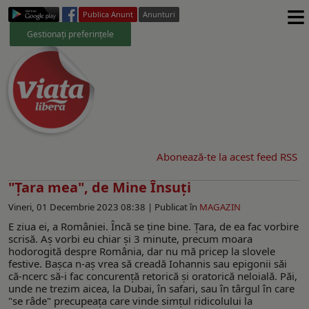
≡
Publica Anunt
Anunturi
Gestionați preferințele
Abonează-te la acest feed RSS
"Țara mea", de Mine Însuți
Vineri, 01 Decembrie 2023 08:38 |
Publicat în
MAGAZIN
E ziua ei, a României. Încă se ține bine. Țara, de ea fac vorbire
scrisă. Aș vorbi eu chiar și 3 minute, precum moara
hodorogită despre România, dar nu mă pricep la slovele
festive. Bașca n-aș vrea să creadă Iohannis sau epigonii săi
că-ncerc să-i fac concurență retorică și oratorică neloială. Păi,
unde ne trezim aicea, la Dubai, în safari, sau în târgul în care
"se râde" precupeața care vinde simțul ridicolului la