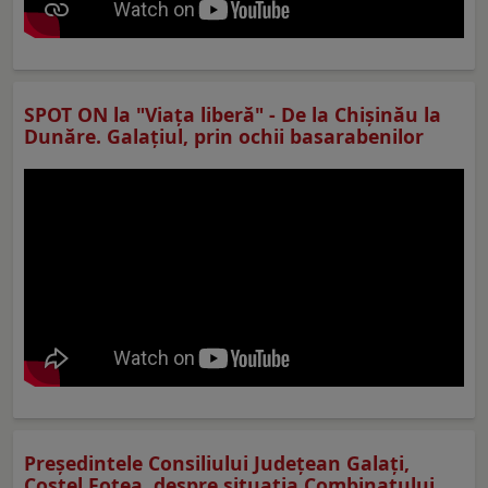
SPOT ON la "Viaţa liberă" - De la Chișinău la
Dunăre. Galațiul, prin ochii basarabenilor
Preşedintele Consiliului Judeţean Galaţi,
Costel Fotea, despre situaţia Combinatului