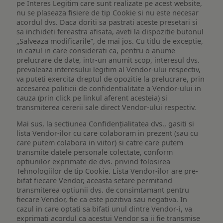
pe Interes Legitim care sunt realizate pe acest website,
nu se plaseaza fisiere de tip Cookie si nu este necesar
acordul dvs. Daca doriti sa pastrati aceste presetari si
sa inchideti fereastra afisata, aveti la dispozitie butonul
„Salveaza modificarile”, de mai jos. Cu titlu de exceptie,
in cazul in care considerati ca, pentru o anume
prelucrare de date, intr-un anumit scop, interesul dvs.
prevaleaza interesului legitim al Vendor-ului respectiv,
va puteti exercita dreptul de opozitie la prelucrare, prin
accesarea politicii de confidentialitate a Vendor-ului in
cauza (prin click pe linkul aferent acesteia) si
transmiterea cererii sale direct Vendor-ului respectiv.
Mai sus, la sectiunea Confidențialitatea dvs., gasiti si
lista Vendor-ilor cu care colaboram in prezent (sau cu
care putem colabora in viitor) si catre care putem
transmite datele personale colectate, conform
optiunilor exprimate de dvs. privind folosirea
Tehnologiilor de tip Cookie. Lista Vendor-ilor are pre-
bifat fiecare Vendor, aceasta setare permitand
transmiterea optiunii dvs. de consimtamant pentru
fiecare Vendor, fie ca este pozitiva sau negativa. In
cazul in care optati sa bifati unul dintre Vendor-i, va
exprimati acordul ca acestui Vendor sa ii fie transmise