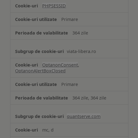
tip
PHPSESSID
Cookie
strict
Primare
necesare
364 zile
viata-libera.ro
OptanonConsent
,
OptanonAlertBoxClosed
Primare
364 zile, 364 zile
quantserve.com
mc, d