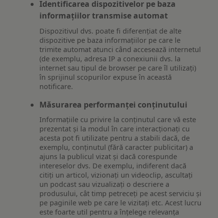
Identificarea dispozitivelor pe baza
informațiilor transmise automat
Dispozitivul dvs. poate fi diferențiat de alte
dispozitive pe baza informațiilor pe care le
trimite automat atunci când accesează internetul
(de exemplu, adresa IP a conexiunii dvs. la
internet sau tipul de browser pe care îl utilizați)
în sprijinul scopurilor expuse în această
notificare.
Măsurarea performanței conținutului
Informațiile cu privire la conținutul care vă este
prezentat și la modul în care interacționați cu
acesta pot fi utilizate pentru a stabili dacă, de
exemplu, conținutul (fără caracter publicitar) a
ajuns la publicul vizat și dacă corespunde
intereselor dvs. De exemplu, indiferent dacă
citiți un articol, vizionați un videoclip, ascultați
un podcast sau vizualizați o descriere a
produsului, cât timp petreceți pe acest serviciu și
pe paginile web pe care le vizitați etc. Acest lucru
este foarte util pentru a înțelege relevanța