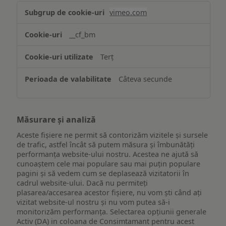
Asigurarea
vimeo.com
funcționalităților
website-
__cf_bm
ului
Terț
Câteva secunde
Măsurare și analiză
Aceste fișiere ne permit să contorizăm vizitele și sursele
de trafic, astfel încât să putem măsura și îmbunătăți
performanța website-ului nostru. Acestea ne ajută să
cunoaștem cele mai populare sau mai puțin populare
pagini și să vedem cum se deplasează vizitatorii în
cadrul website-ului. Dacă nu permiteți
plasarea/accesarea acestor fișiere, nu vom ști când ați
vizitat website-ul nostru și nu vom putea să-i
monitorizăm performanța. Selectarea opțiunii generale
Activ (DA) in coloana de Consimtamant pentru acest