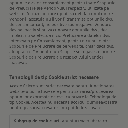
optiunile dvs. de consimtamant pentru toate Scopurile
de Prelucrare ale Vendor-ului respectiv, utilizate pe
website. In cazul in care optati sa debifati unul dintre
Vendor-i, acestuia nu ii vor fi transmise optiunile dvs.
de consimtamant, fie pozitive sau negative. Vendorul
devine inactiv si nu va cunoaste optiunile dvs., deci
implicit nu va efectua nicio Prelucrare a datelor dvs.,
intemeiata pe Consimtamant, pentru niciunul dintre
Scopurile de Prelucrare de pe website, chiar daca dvs.
ati optat cu DA pentru un Scop ce se regaseste printre
Scopurile de Prelucrare ale respectivului Vendor
inactivat.
Tehnologii de tip Cookie strict necesare
Aceste fisiere sunt strict necesare pentru functionarea
website-ului, inclusiv cele pentru salvarea/procesarea
optiunilor exprimate de dvs. cu privire la Tehnologii de
tip Cookie. Acestea nu necesita acordul dumneavoastra
pentru plasare/accesare si nu pot fi dezactivate.
Tehnologii
anunturi.viata-libera.ro
de