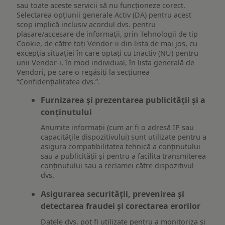
sau toate aceste servicii să nu funcționeze corect.
Selectarea opțiunii generale Activ (DA) pentru acest
scop implică inclusiv acordul dvs. pentru
plasare/accesare de informații, prin Tehnologii de tip
Cookie, de către toți Vendor-ii din lista de mai jos, cu
excepția situației în care optați cu Inactiv (NU) pentru
unii Vendor-i, în mod individual, în lista generală de
Vendori, pe care o regăsiți la secțiunea
“Confidențialitatea dvs.”.
Furnizarea și prezentarea publicității și a
conținutului
Anumite informații (cum ar fi o adresă IP sau
capacitățile dispozitivului) sunt utilizate pentru a
asigura compatibilitatea tehnică a conținutului
sau a publicității și pentru a facilita transmiterea
conținutului sau a reclamei către dispozitivul
dvs.
Asigurarea securității, prevenirea și
detectarea fraudei și corectarea erorilor
Datele dvs. pot fi utilizate pentru a monitoriza și