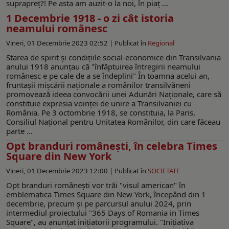
suprapreț?! Pe asta am auzit-o la noi, în piaț ...
1 Decembrie 1918 - o zi cât istoria
neamului românesc
Vineri, 01 Decembrie 2023 02:52 |
Publicat în
Regional
Starea de spirit și condițiile social-economice din Transilvania
anului 1918 anunțau că "înfăptuirea întregirii neamului
românesc e pe cale de a se îndeplini" În toamna acelui an,
fruntașii mișcării naționale a românilor transilvăneni
promovează ideea convocării unei Adunări Naționale, care să
constituie expresia voinței de unire a Transilvaniei cu
România. Pe 3 octombrie 1918, se constituia, la Paris,
Consiliul Național pentru Unitatea Românilor, din care făceau
parte ...
Opt branduri românești, în celebra Times
Square din New York
Vineri, 01 Decembrie 2023 12:00 |
Publicat în
SOCIETATE
Opt branduri româneşti vor trăi "visul american" în
emblematica Times Square din New York, începând din 1
decembrie, precum şi pe parcursul anului 2024, prin
intermediul proiectului "365 Days of Romania in Times
Square", au anunţat iniţiatorii programului. "Iniţiativa