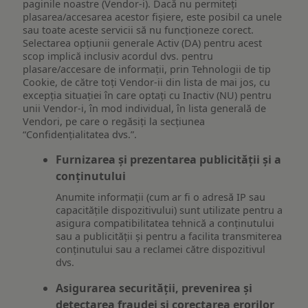
paginile noastre (Vendor-i). Dacă nu permiteți
plasarea/accesarea acestor fișiere, este posibil ca unele
sau toate aceste servicii să nu funcționeze corect.
Selectarea opțiunii generale Activ (DA) pentru acest
scop implică inclusiv acordul dvs. pentru
plasare/accesare de informații, prin Tehnologii de tip
Cookie, de către toți Vendor-ii din lista de mai jos, cu
excepția situației în care optați cu Inactiv (NU) pentru
unii Vendor-i, în mod individual, în lista generală de
Vendori, pe care o regăsiți la secțiunea
“Confidențialitatea dvs.”.
Furnizarea și prezentarea publicității și a
conținutului
Anumite informații (cum ar fi o adresă IP sau
capacitățile dispozitivului) sunt utilizate pentru a
asigura compatibilitatea tehnică a conținutului
sau a publicității și pentru a facilita transmiterea
conținutului sau a reclamei către dispozitivul
dvs.
Asigurarea securității, prevenirea și
detectarea fraudei și corectarea erorilor