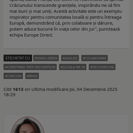
Crăciunului transcende granițele, inspirându-ne să fim
mai buni și mai uniți. Acestă activitate este un exemplu
inspirator pentru comunitatea locală și pentru întreaga
Europă, demonstrând că, prin colaboare și dăruire,
putem aduce bucurie în viața celor din jur”, punctează
echipa Europe Direct.
ETICHETAT CU
VIATA LIBERA
GASLAŢI
COLABORARE
CHRISTMAS TREE DECORATION
ȘCOALA NR 28
DECORATIUNI
CRACIUN
BRAD
Citit
1613
ori
Ultima modificare Joi, 04 Decembrie 2025
18:29