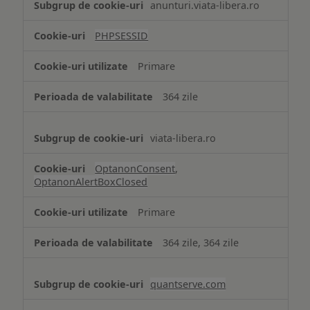
anunturi.viata-libera.ro
de
tip
PHPSESSID
Cookie
strict
Primare
necesare
364 zile
viata-libera.ro
OptanonConsent
,
OptanonAlertBoxClosed
Primare
364 zile, 364 zile
quantserve.com