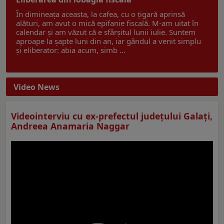
În dimineața aceasta, la cafea, cu o țigară aprinsă
alături, am avut o mică epifanie fiscală. M-am uitat în
calendar și am văzut că e sfârșitul lunii iulie. Suntem
aproape la șapte luni din an, iar gândul a venit simplu
și eliberator: abia acum, simb ...
Video News
Videointerviu cu ex-prefectul judeţului Galaţi,
Andreea Anamaria Naggar