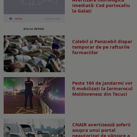
imediată: Cod portocaliu
la Galaţi
Colebil și Panzcebil dispar
temporar de pe rafturile
farmaciilor
Peste 100 de jandarmi vor
fi mobilizați la Iarmarocul
Moldovenesc din Tecuci
CNAIR avertizează șoferii
asupra unui portal
neautorizat de vânzare a