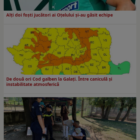
Alți doi foști jucători ai Oțelului și-au găsit echipe
De două ori Cod galben la Galaţi. Între caniculă şi
instabilitate atmosferică