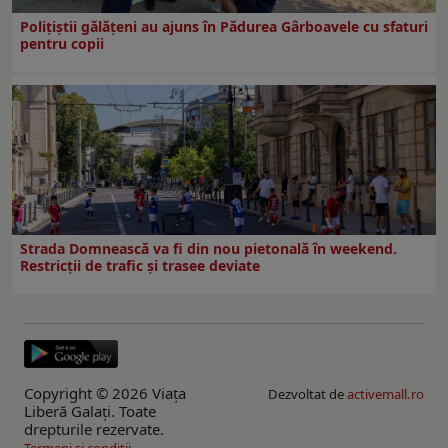
Polițiștii gălățeni au ajuns în Pădurea Gârboavele cu sfaturi
pentru copii
Strada Domnească va fi din nou pietonală în weekend.
Restricţii de trafic şi trasee deviate
Copyright © 2026 Viaţa
Dezvoltat de
activemall.ro
Liberă Galaţi. Toate
drepturile rezervate.
Termeni si conditii