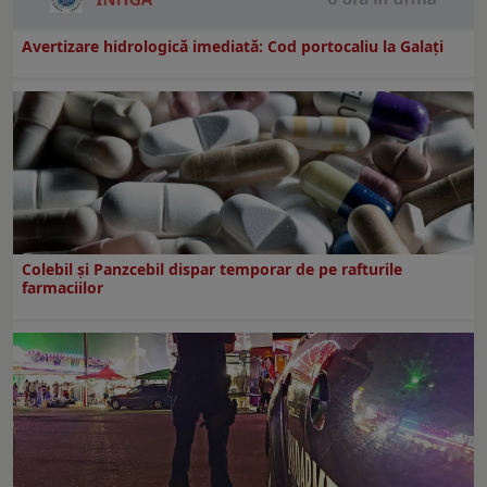
Avertizare hidrologică imediată: Cod portocaliu la Galaţi
Colebil și Panzcebil dispar temporar de pe rafturile
farmaciilor