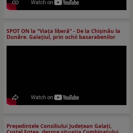
SPOT ON la "Viaţa liberă" - De la Chișinău la
Dunăre. Galațiul, prin ochii basarabenilor
Preşedintele Consiliului Judeţean Galaţi,
Costel Fotea, despre situaţia Combinatului