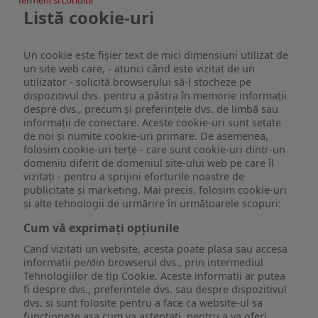
Listă cookie-uri
Un cookie este fişier text de mici dimensiuni utilizat de
un site web care, - atunci când este vizitat de un
utilizator - solicită browserului să-l stocheze pe
dispozitivul dvs. pentru a păstra în memorie informații
despre dvs., precum și preferințele dvs. de limbă sau
informații de conectare. Aceste cookie-uri sunt setate
de noi și numite cookie-uri primare. De asemenea,
folosim cookie-uri terțe - care sunt cookie-uri dintr-un
domeniu diferit de domeniul site-ului web pe care îl
vizitați - pentru a sprijini eforturile noastre de
publicitate și marketing. Mai precis, folosim cookie-uri
și alte tehnologii de urmărire în următoarele scopuri:
Cum vă exprimați opțiunile
Cand vizitati un website, acesta poate plasa sau accesa
informatii pe/din browserul dvs., prin intermediul
Tehnologiilor de tip Cookie. Aceste informatii ar putea
fi despre dvs., preferintele dvs. sau despre dispozitivul
dvs. si sunt folosite pentru a face ca website-ul sa
functioneze asa cum va asteptati, pentru a va oferi