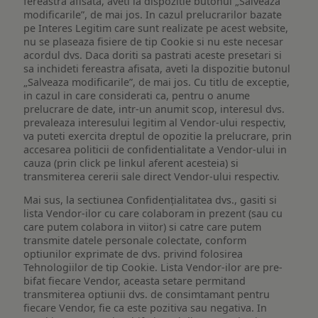
fereastra afisata, aveti la dispozitie butonul „Salveaza
modificarile”, de mai jos. In cazul prelucrarilor bazate
pe Interes Legitim care sunt realizate pe acest website,
nu se plaseaza fisiere de tip Cookie si nu este necesar
acordul dvs. Daca doriti sa pastrati aceste presetari si
sa inchideti fereastra afisata, aveti la dispozitie butonul
„Salveaza modificarile”, de mai jos. Cu titlu de exceptie,
in cazul in care considerati ca, pentru o anume
prelucrare de date, intr-un anumit scop, interesul dvs.
prevaleaza interesului legitim al Vendor-ului respectiv,
va puteti exercita dreptul de opozitie la prelucrare, prin
accesarea politicii de confidentialitate a Vendor-ului in
cauza (prin click pe linkul aferent acesteia) si
transmiterea cererii sale direct Vendor-ului respectiv.
Mai sus, la sectiunea Confidențialitatea dvs., gasiti si
lista Vendor-ilor cu care colaboram in prezent (sau cu
care putem colabora in viitor) si catre care putem
transmite datele personale colectate, conform
optiunilor exprimate de dvs. privind folosirea
Tehnologiilor de tip Cookie. Lista Vendor-ilor are pre-
bifat fiecare Vendor, aceasta setare permitand
transmiterea optiunii dvs. de consimtamant pentru
fiecare Vendor, fie ca este pozitiva sau negativa. In