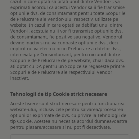
cazul in care optati sa bifati unul dintre Vendor-i, va
exprimati acordul ca acestui Vendor sa ii fie transmise
optiunile dvs. de consimtamant pentru toate Scopurile
de Prelucrare ale Vendor-ului respectiv, utilizate pe
website. In cazul in care optati sa debifati unul dintre
Vendor-i, acestuia nu ii vor fi transmise optiunile dvs.
de consimtamant, fie pozitive sau negative. Vendorul
devine inactiv si nu va cunoaste optiunile dvs., deci
implicit nu va efectua nicio Prelucrare a datelor dvs.,
intemeiata pe Consimtamant, pentru niciunul dintre
Scopurile de Prelucrare de pe website, chiar daca dvs.
ati optat cu DA pentru un Scop ce se regaseste printre
Scopurile de Prelucrare ale respectivului Vendor
inactivat.
Tehnologii de tip Cookie strict necesare
Aceste fisiere sunt strict necesare pentru functionarea
website-ului, inclusiv cele pentru salvarea/procesarea
optiunilor exprimate de dvs. cu privire la Tehnologii de
tip Cookie. Acestea nu necesita acordul dumneavoastra
pentru plasare/accesare si nu pot fi dezactivate.
Tehnologii