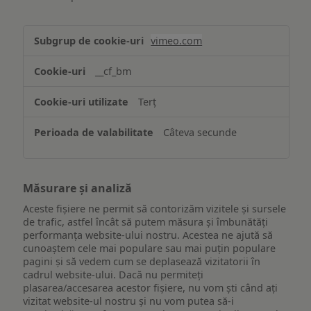
Asigurarea
vimeo.com
funcționalităților
website-
__cf_bm
ului
Terț
Câteva secunde
Măsurare și analiză
Aceste fișiere ne permit să contorizăm vizitele și sursele
de trafic, astfel încât să putem măsura și îmbunătăți
performanța website-ului nostru. Acestea ne ajută să
cunoaștem cele mai populare sau mai puțin populare
pagini și să vedem cum se deplasează vizitatorii în
cadrul website-ului. Dacă nu permiteți
plasarea/accesarea acestor fișiere, nu vom ști când ați
vizitat website-ul nostru și nu vom putea să-i