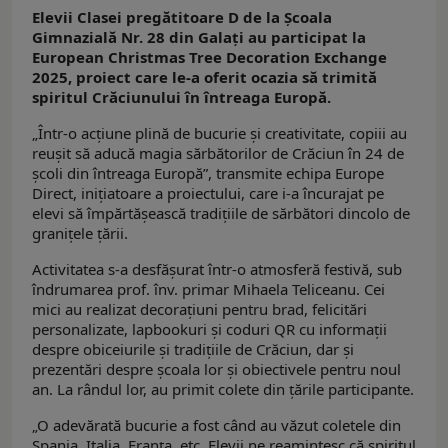
Elevii Clasei pregătitoare D de la Școala
Gimnazială Nr. 28 din Galați au participat la
European Christmas Tree Decoration Exchange
2025, proiect care le-a oferit ocazia să trimită
spiritul Crăciunului în întreaga Europă.
„Într-o acțiune plină de bucurie și creativitate, copiii au
reușit să aducă magia sărbătorilor de Crăciun în 24 de
școli din întreaga Europă”, transmite echipa Europe
Direct, inițiatoare a proiectului, care i-a încurajat pe
elevi să împărtășească tradițiile de sărbători dincolo de
granițele țării.
Activitatea s-a desfășurat într-o atmosferă festivă, sub
îndrumarea prof. înv. primar Mihaela Teliceanu. Cei
mici au realizat decorațiuni pentru brad, felicitări
personalizate, lapbookuri și coduri QR cu informații
despre obiceiurile și tradițiile de Crăciun, dar și
prezentări despre școala lor și obiectivele pentru noul
an. La rândul lor, au primit colete din țările participante.
„O adevărată bucurie a fost când au văzut coletele din
Spania, Italia, Franța, etc. Elevii ne reamintesc că spiritul