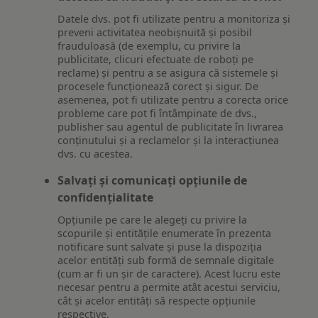
Datele dvs. pot fi utilizate pentru a monitoriza și
preveni activitatea neobișnuită și posibil
frauduloasă (de exemplu, cu privire la
publicitate, clicuri efectuate de roboți pe
reclame) și pentru a se asigura că sistemele și
procesele funcționează corect și sigur. De
asemenea, pot fi utilizate pentru a corecta orice
probleme care pot fi întâmpinate de dvs.,
publisher sau agentul de publicitate în livrarea
conținutului și a reclamelor și la interacțiunea
dvs. cu acestea.
Salvați și comunicați opțiunile de
confidențialitate
Opțiunile pe care le alegeți cu privire la
scopurile și entitățile enumerate în prezenta
notificare sunt salvate și puse la dispoziția
acelor entități sub formă de semnale digitale
(cum ar fi un șir de caractere). Acest lucru este
necesar pentru a permite atât acestui serviciu,
cât și acelor entități să respecte opțiunile
respective.