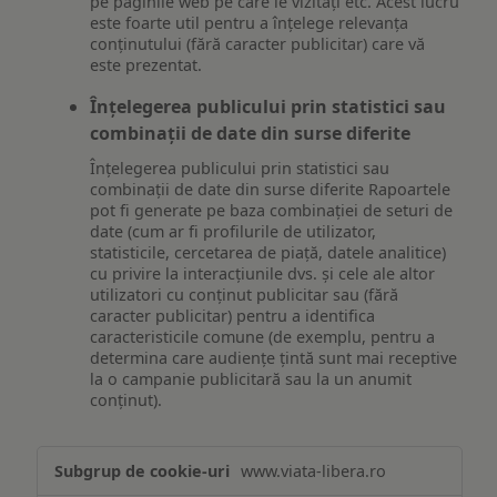
pe paginile web pe care le vizitați etc. Acest lucru
este foarte util pentru a înțelege relevanța
conținutului (fără caracter publicitar) care vă
este prezentat.
Înțelegerea publicului prin statistici sau
combinații de date din surse diferite
Înțelegerea publicului prin statistici sau
combinații de date din surse diferite Rapoartele
pot fi generate pe baza combinației de seturi de
date (cum ar fi profilurile de utilizator,
statisticile, cercetarea de piață, datele analitice)
cu privire la interacțiunile dvs. și cele ale altor
utilizatori cu conținut publicitar sau (fără
caracter publicitar) pentru a identifica
caracteristicile comune (de exemplu, pentru a
determina care audiențe țintă sunt mai receptive
la o campanie publicitară sau la un anumit
conținut).
Măsurare
www.viata-libera.ro
și