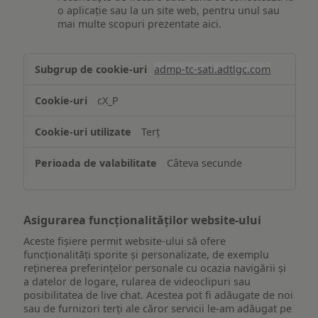
o aplicație sau la un site web, pentru unul sau
mai multe scopuri prezentate aici.
Stocarea
admp-tc-sati.adtlgc.com
și/sau
accesarea
cX_P
informațiilor
de
Terț
pe
un
Câteva secunde
dispozitiv
Asigurarea funcționalităților website-ului
Aceste fișiere permit website-ului să ofere
funcționalități sporite și personalizate, de exemplu
reţinerea preferinţelor personale cu ocazia navigării și
a datelor de logare, rularea de videoclipuri sau
posibilitatea de live chat. Acestea pot fi adăugate de noi
sau de furnizori terți ale căror servicii le-am adăugat pe