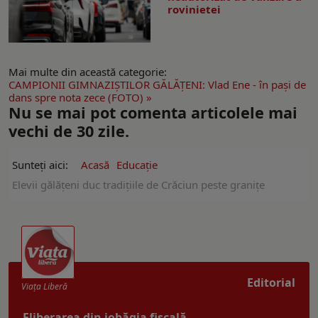
rovinietei
Mai multe din această categorie:
CAMPIONII GIMNAZIŞTILOR GĂLĂŢENI: Vlad Ene - în paşi de
dans spre nota zece (FOTO) »
Nu se mai pot comenta articolele mai
vechi de 30 zile.
Sunteți aici:
Acasă
Educație
Elevii gălățeni duc tradițiile de Crăciun peste granițe
Editorial
Viaţa Liberă
Eliberarea din iobăgia fiscală