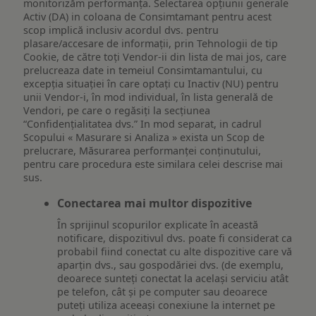
monitorizăm performanța. Selectarea opțiunii generale
Activ (DA) in coloana de Consimtamant pentru acest
scop implică inclusiv acordul dvs. pentru
plasare/accesare de informații, prin Tehnologii de tip
Cookie, de către toți Vendor-ii din lista de mai jos, care
prelucreaza date in temeiul Consimtamantului, cu
excepția situației în care optați cu Inactiv (NU) pentru
unii Vendor-i, în mod individual, în lista generală de
Vendori, pe care o regăsiți la secțiunea
“Confidențialitatea dvs.” In mod separat, in cadrul
Scopului « Masurare si Analiza » exista un Scop de
prelucrare, Măsurarea performanței conținutului,
pentru care procedura este similara celei descrise mai
sus.
Conectarea mai multor dispozitive
În sprijinul scopurilor explicate în această
notificare, dispozitivul dvs. poate fi considerat ca
probabil fiind conectat cu alte dispozitive care vă
aparțin dvs., sau gospodăriei dvs. (de exemplu,
deoarece sunteți conectat la același serviciu atât
pe telefon, cât și pe computer sau deoarece
puteți utiliza aceeași conexiune la internet pe