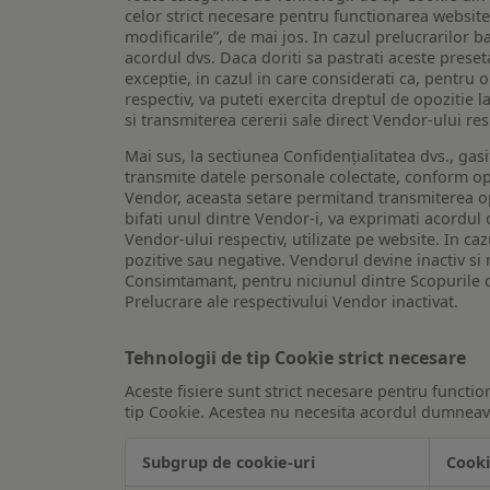
celor strict necesare pentru functionarea website-u
modificarile”, de mai jos. In cazul prelucrarilor 
acordul dvs. Daca doriti sa pastrati aceste presetar
exceptie, in cazul in care considerati ca, pentru 
respectiv, va puteti exercita dreptul de opozitie l
si transmiterea cererii sale direct Vendor-ului res
Mai sus, la sectiunea Confidențialitatea dvs., gas
transmite datele personale colectate, conform opt
Vendor, aceasta setare permitand transmiterea opt
bifati unul dintre Vendor-i, va exprimati acordul
Vendor-ului respectiv, utilizate pe website. In caz
pozitive sau negative. Vendorul devine inactiv si 
Consimtamant, pentru niciunul dintre Scopurile d
Prelucrare ale respectivului Vendor inactivat.
Tehnologii de tip Cookie strict necesare
Aceste fisiere sunt strict necesare pentru functio
tip Cookie. Acestea nu necesita acordul dumneavo
Subgrup de cookie-uri
Cooki