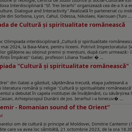
osofie și Teologie, Centrul de Studii Istorice și Social-Culturale Est
xa Interdisciplinară "Sf. Trei Ierarhi" organizează cea de-a X-a ed
Culture. Dialogue and Interactivity".Realizată în parteneriat cu insti
ţile din Sorbona, Lyon, Cahul, Odessa, Nikolaev, Kairouan (Tuni ...
iada de Cultură şi spiritualitate românească
c Olimpiada interdisciplinară „Cultură și spiritualitate româneasc
 mai 2024, la Baia-Mare, pentru liceeni. Potrivit Inspectoratului Ş
olilor gălățene au obținut premii și mențiuni, după cum urmează:- 
inții Împărați” Galați, profesori Liliana Toader � ...
mpiada "Cultură şi spiritualitate românească"
rei" din Galați a găzduit, săptămâna trecută, etapa județeană a
 literatura română și religie "Cultură şi spiritualitate românească"
tul a debutat în capela instituţiei de învăţământ, cu săvârşirea S
 Casian, Arhiepiscopul Dunării de Jos. Ierarhul i-a binecuv� ...
ntemir - Romanian sound of the Orient”
al
 marelui om de cultură și principe al Moldovei, Dimitrie Cantemir 
edite care va avea loc sâmbătă, 21 octombrie 2023, de la ora 18.30