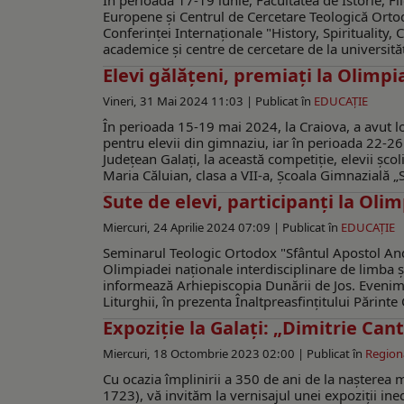
În perioada 17-19 iunie, Facultatea de Istorie, Fil
Europene și Centrul de Cercetare Teologică Ortodo
Conferinței Internaționale "History, Spirituality, 
academice și centre de cercetare de la universită
Elevi gălăţeni, premiaţi la Olimp
Vineri, 31 Mai 2024 11:03 |
Publicat în
EDUCAŢIE
În perioada 15-19 mai 2024, la Craiova, a avut lo
pentru elevii din gimnaziu, iar în perioada 22-26
Judeţean Galaţi, la această competiție, elevii șc
Maria Căluian, clasa a VII-a, Școala Gimnazială „Sf
Sute de elevi, participanți la Oli
Miercuri, 24 Aprilie 2024 07:09 |
Publicat în
EDUCAŢIE
Seminarul Teologic Ortodox "Sfântul Apostol And
Olimpiadei naţionale interdisciplinare de limba și
informează Arhiepiscopia Dunării de Jos. Evenimen
Liturghii, în prezenta Înaltpreasfinţitului Părinte
Expoziție la Galați: „Dimitrie Ca
Miercuri, 18 Octombrie 2023 02:00 |
Publicat în
Region
Cu ocazia împlinirii a 350 de ani de la nașterea
1723), vă invităm la vernisajul unei expoziții in