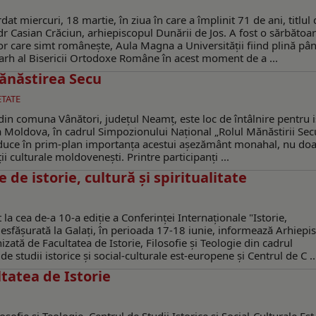
at miercuri, 18 martie, în ziua în care a împlinit 71 de ani, titlul 
 dr Casian Crăciun, arhiepiscopul Dunării de Jos. A fost o sărbătoa
lor care simt româneşte, Aula Magna a Universităţii fiind plină pân
ierarh al Bisericii Ortodoxe Române în acest moment de a ...
 Mănăstirea Secu
ETATE
n comuna Vânători, județul Neamț, este loc de întâlnire pentru is
ca Moldova, în cadrul Simpozionului Național „Rolul Mănăstirii Sec
 aduce în prim-plan importanța acestui așezământ monahal, nu doa
ții culturale moldovenești. Printre participanți ...
de istorie, cultură și spiritualitate
t la cea de-a 10-a ediţie a Conferinţei Internaționale "Istorie,
", desfășurată la Galați, în perioada 17-18 iunie, informează Arhiepi
zată de Facultatea de Istorie, Filosofie şi Teologie din cadrul
de studii istorice şi social-culturale est-europene şi Centrul de C ..
tatea de Istorie