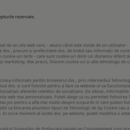
pturile rezervate.
zat de un site web care, - atunci când este vizitat de un utilizator -
 dvs., precum și preferințele dvs. de limbă sau informații de conec
ookie-uri terțe - care sunt cookie-uri dintr-un domeniu diferit de 
e și marketing. Mai precis, folosim cookie-uri și alte tehnologii de
ccesa informatii pe/din browserul dvs., prin intermediul Tehnologii
ivul dvs. si sunt folosite pentru a face ca website-ul sa functionez
tionalitati aferente retelelor de socializare. De obicei, informatiile
enta web mai personalizata. Puteti alege sa nu permiteti folosirea 
de mai jos pentru a afla mai multe despre scopurile in care putem fo
a stiti ca blocarea anumitor tipuri de Tehnologii de tip Cookie sau
i. In orice moment al vizitei dvs. pe website, puteti modifica o set
n cadrul Scopurilor de Prelucrare bazate pe Consimtamant sunt pre