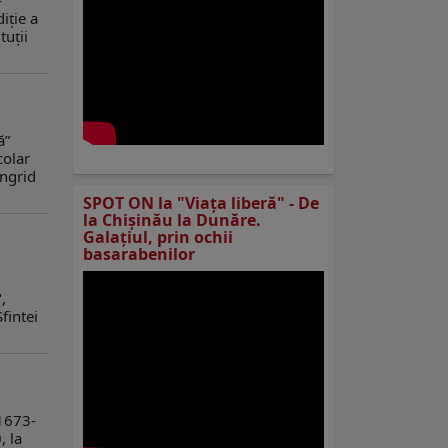
-
iție a
tuții
ă”
colar
Ingrid
SPOT ON la "Viaţa liberă" - De
la Chișinău la Dunăre.
Galațiul, prin ochii
basarabenilor
,
fintei
(1673-
, la