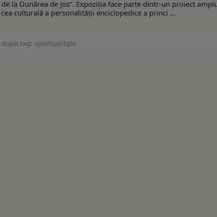
ine de la Dunărea de Jos”. Expoziția face parte dintr-un proiect ampl
ea culturală a personalității enciclopedice a princi ...
după tag: spiritualitate