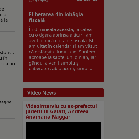
Viaţa Liberă
de
Eliberarea din iobăgia
re a
ă la
fiscală
În dimineața aceasta, la cafea,
cu o țigară aprinsă alături, am
avut o mică epifanie fiscală. M-
am uitat în calendar și am văzut
că e sfârșitul lunii iulie. Suntem
torici,
aproape la șapte luni din an, iar
u în
gândul a venit simplu și
r ca un
eliberator: abia acum, simb ...
Video News
scopia
Videointerviu cu ex-prefectul
judeţului Galaţi, Andreea
.
Anamaria Naggar