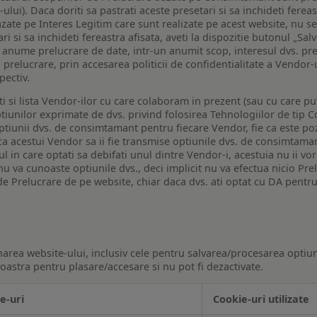
lui). Daca doriti sa pastrati aceste presetari si sa inchideti fereas
bazate pe Interes Legitim care sunt realizate pe acest website, nu s
i si sa inchideti fereastra afisata, aveti la dispozitie butonul „Sal
o anume prelucrare de date, intr-un anumit scop, interesul dvs. pre
a prelucrare, prin accesarea politicii de confidentialitate a Vendor-u
pectiv.
iti si lista Vendor-ilor cu care colaboram in prezent (sau cu care p
iunilor exprimate de dvs. privind folosirea Tehnologiilor de tip Co
iunii dvs. de consimtamant pentru fiecare Vendor, fie ca este pozit
 ca acestui Vendor sa ii fie transmise optiunile dvs. de consimtama
ul in care optati sa debifati unul dintre Vendor-i, acestuia nu ii v
nu va cunoaste optiunile dvs., deci implicit nu va efectua nicio Pre
e Prelucrare de pe website, chiar daca dvs. ati optat cu DA pentru
narea website-ului, inclusiv cele pentru salvarea/procesarea optiun
astra pentru plasare/accesare si nu pot fi dezactivate.
e-uri
Cookie-uri utilizate