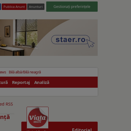
Gestionați preferințele
Publica Anunt
Anunturi
News
Bilă albă/Bilă neagră
tură
Reportaj
Analiză
eed RSS
inţă
Editorial