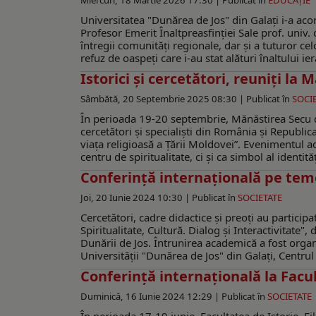
Miercuri, 18 Martie 2026 17:30 |
Publicat în
EDUCAŢIE
Universitatea "Dunărea de Jos" din Galaţi i-a acord
Profesor Emerit Înaltpreasfinţiei Sale prof. univ.
întregii comunităţi regionale, dar şi a tuturor ce
refuz de oaspeţi care i-au stat alături înaltului 
Istorici şi cercetători, reuniți la
Sâmbătă, 20 Septembrie 2025 08:30 |
Publicat în
SOCI
În perioada 19-20 septembrie, Mănăstirea Secu di
cercetători și specialiști din România și Republi
viața religioasă a Țării Moldovei”. Evenimentul
centru de spiritualitate, ci și ca simbol al identită
Conferință internațională pe teme 
Joi, 20 Iunie 2024 10:30 |
Publicat în
SOCIETATE
Cercetători, cadre didactice şi preoți au participa
Spiritualitate, Cultură. Dialog și Interactivitate
Dunării de Jos. Întrunirea academică a fost organi
Universităţii "Dunărea de Jos" din Galaţi, Centrul 
Conferință internațională la Facul
Duminică, 16 Iunie 2024 12:29 |
Publicat în
SOCIETATE