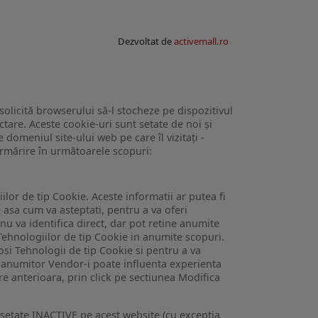
Dezvoltat de
activemall.ro
 solicită browserului să-l stocheze pe dispozitivul
tare. Aceste cookie-uri sunt setate de noi și
domeniul site-ului web pe care îl vizitați -
 urmărire în următoarele scopuri:
lor de tip Cookie. Aceste informatii ar putea fi
e asa cum va asteptati, pentru a va oferi
 nu va identifica direct, dar pot retine anumite
Tehnologiilor de tip Cookie in anumite scopuri.
losi Tehnologii de tip Cookie si pentru a va
 a anumitor Vendor-i poate influenta experienta
are anterioara, prin click pe sectiunea Modifica
setate INACTIVE pe acest website (cu exceptia