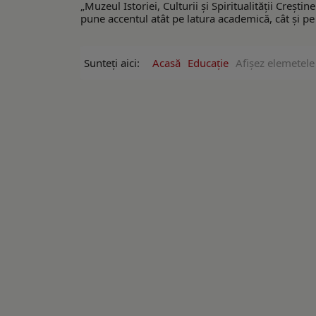
„Muzeul Istoriei, Culturii și Spiritualității Creșt
pune accentul atât pe latura academică, cât și pe c
Sunteți aici:
Acasă
Educație
Afişez elemetele 