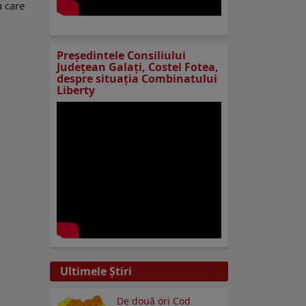
u care
Preşedintele Consiliului
Judeţean Galaţi, Costel Fotea,
despre situaţia Combinatului
Liberty
Ultimele Ştiri
De două ori Cod