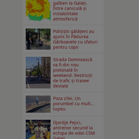
galben la Galaţi.
Între caniculă şi
instabilitate
atmosferică
Polițiștii gălățeni au
ajuns în Pădurea
Gârboavele cu sfaturi
pentru copii
Strada Domnească
va fi din nou
pietonală în
weekend. Restricţii
de trafic şi trasee
deviate
Poza zilei. Un
porumbel cu mult…
tupeu
Djordje Pejici,
antrenor secund la
echipa de volei CSM
Galați