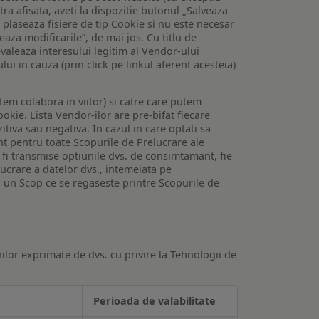
tra afisata, aveti la dispozitie butonul „Salveaza
e plaseaza fisiere de tip Cookie si nu este necesar
veaza modificarile”, de mai jos. Cu titlu de
valeaza interesului legitim al Vendor-ului
lui in cauza (prin click pe linkul aferent acesteia)
utem colabora in viitor) si catre care putem
okie. Lista Vendor-ilor are pre-bifat fiecare
iva sau negativa. In cazul in care optati sa
nt pentru toate Scopurile de Prelucrare ale
or fi transmise optiunile dvs. de consimtamant, fie
lucrare a datelor dvs., intemeiata pe
 un Scop ce se regaseste printre Scopurile de
ilor exprimate de dvs. cu privire la Tehnologii de
Perioada de valabilitate