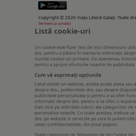
Copyright © 2026 Viaţa Liberă Galaţi. Toate dre
Termeni si conditii
Listă cookie-uri
Un cookie este fişier text de mici dimensiuni utili
dvs. pentru a păstra în memorie informații despre
numite cookie-uri primare. De asemenea, folosim c
pentru a sprijini eforturile noastre de publicitat
Cum vă exprimați opțiunile
Cand vizitati un website, acesta poate plasa sau a
despre dvs., preferintele dvs. sau despre dispozit
publicitate personalizata si pentru a va oferi func
informatii despre dvs. pentru a va oferi o experi
Dati click pe diferitele rubrici ale categoriilor 
personaliza setarile. Cu toate acestea, trebuie s
dvs. pe website si serviciile pe care le putem ofer
setari confidentialitate, din josul paginii.
Toate categoriile de Tehnologii de tip Cookie di