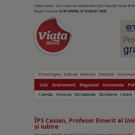
Viața Liberă - Ziar regional independent Știri Noutăți Galaţi Bră
Buzău Vrancea
12:30 VINERI, 07 AUGUST 2026
Prima Pagina
Editorial
Interviuri
Interactiv
Concursur
VLG
Eveniment
Regional
Economie
Pol
Calendar
Horoscop
Ştiri Naţionale
Ştiri Externe
Cariere
ÎPS Casian, Profesor Emerit al Un
şi iubire