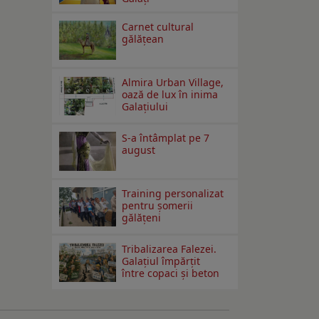
Carnet cultural
gălăţean
Almira Urban Village,
oază de lux în inima
Galațiului
S-a întâmplat pe 7
august
Training personalizat
pentru șomerii
gălățeni
Tribalizarea Falezei.
Galațiul împărțit
între copaci și beton