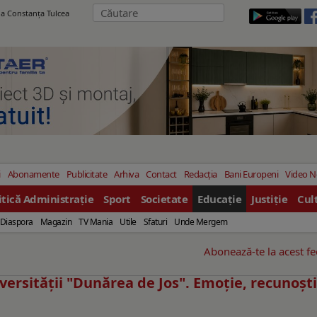
ila Constanţa Tulcea
i
Abonamente
Publicitate
Arhiva
Contact
Redacția
Bani Europeni
Video 
itică Administrație
Sport
Societate
Educație
Justiție
Cul
Diaspora
Magazin
TV Mania
Utile
Sfaturi
Unde Mergem
Abonează-te la acest f
iversităţii "Dunărea de Jos". Emoţie, recunoşt