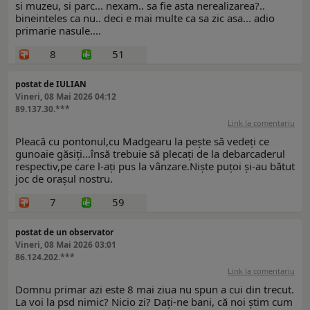
si muzeu, si parc... nexam.. sa fie asta nerealizarea?..
bineinteles ca nu.. deci e mai multe ca sa zic asa... adio
primarie nasule....
8
51
postat de IULIAN
Vineri, 08 Mai 2026 04:12
89.137.30.***
Link la comentariu
Pleacă cu pontonul,cu Madgearu la pește să vedeți ce
gunoaie găsiți...însă trebuie să plecați de la debarcaderul
respectiv,pe care l-ați pus la vânzare.Niște puțoi și-au bătut
joc de orașul nostru.
7
59
postat de un observator
Vineri, 08 Mai 2026 03:01
86.124.202.***
Link la comentariu
Domnu primar azi este 8 mai ziua nu spun a cui din trecut.
La voi la psd nimic? Nicio zi? Dați-ne bani, că noi știm cum