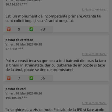
86.124.201.***
Link la comentariu
Esti un monument de incompetenta primare.Votantii tai
sunt colicii bogați sau săraci ai orașului.
9
73
postat de cetatean
Vineri, 08 Mai 2026 06:28
5.13.131.***
Link la comentariu
Pai n-a reusit inca sa goneasca toti batranii din oras la tara
si tinerii in strainatate, dar cu dublarea de impozite si taxe
de la anul, poate se tine de promisiune!
7
56
postat de cori
Vineri, 08 Mai 2026 06:26
194.105.20.***
Link la comentariu
Ia sa ghicesc.. a zis ca muta Ecosalu de la IFR si face acolo