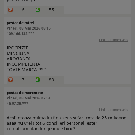
6
55
postat de mirel
Vineri, 08 Mai 2026 08:16
109.166.132.***
Link la comentariu
IPOCRIZIE
MINCIUNA
AROGANTA
INCOMPETENTA
TOATE MARCA PSD
7
80
postat de moromete
Vineri, 08 Mai 2026 07:51
46.97.20.***
Link la comentariu
desfiinteaza militia lui finu zeus si faci rost de 25 milioane!
aaaa nu vrei ! tot 6 consilieri personali este?
cumatrumilitan lungeanu e bine?