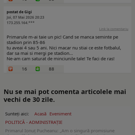
postat de Gigi
Joi, 07 Mai 2026 20:23
173.255.164.***
Link la comentariu
Primarule m-ai taie un pic! Cand se manca seminte pe
stadion prin 85-86
tu aveai 4 sau 5 ani. Nici macar nu stiai ce este fotbalul,
dar sa mai si mergi pe stadion...
Ne-am cam saturat de minciunile tale! Te faci de ras!
16
88
Nu se mai pot comenta articolele mai
vechi de 30 zile.
Sunteți aici:
Acasă
Eveniment
POLITICĂ - ADMINISTRAŢIE
Primarul Ionuţ Pucheanu: „Am o singură promisiune