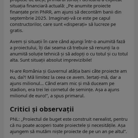
situaţia financiară actuală: „Pe anumite proiecte
finanţate prin PNRR, am ajuns să decontăm banii din
septembrie 2025. Imaginați-vă ce este pe capul
constructorilor, care sunt «disperați» să lucreze pe
gratis.
Avem și situații în care când ajungi într-o anumită fază
a proiectului, îți dai seama că trebuie să renunți la o
anumită soluție tehnică şi să adopți o cu totul și cu totul
alta. Sunt situații absolut imprevizibile!
N-are România şi Guvernul atâția bani câte proiecte am
eu, da?! Mă limitez la ceea ce avem. Iertați-mă, dar a
ajuns milionul… Când eram mic şi mă duceam pe
stadion, era trei lei cornetul de seminţe. Așa a ajuns
milionul de euro!”, a spus primarul.
Critici şi observaţii
PNL: „Proiectul de buget este construit nerealist, pentru
că nu poate acoperi toate proiectele şi necesităţile. Aşa
ajungem să mutăm niște proiecte de pe un an pe altul”.