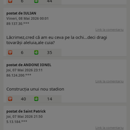
6
44
postat de IULIAN
Vineri, 08 Mai 2026 00:01
89.137.30.***
Link la comentariu
Lăcrimez,cred că am eu ceva pe la ochi...deci dragi
tovarăși aleluia,ale cuia?
6
35
postat de ANDONE IONEL
Joi, 07 Mai 2026 23:11
86.124.200.***
Link la comentariu
Construcția unui nou stadion
40
14
postat de Saint Patrick
Joi, 07 Mai 2026 21:50
5.13.184.***
Link la comentariu