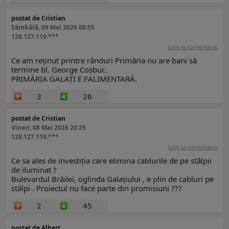
postat de Cristian
Sâmbătă, 09 Mai 2026 00:55
128.127.119.***
Link la comentariu
Ce am reținut printre rânduri Primăria nu are bani să
termine bl. George Coșbuc.
PRIMĂRIA GALAȚI E FALIMENTARĂ.
3
26
postat de Cristian
Vineri, 08 Mai 2026 20:25
128.127.119.***
Link la comentariu
Ce sa ales de investiția care elimina cablurile de pe stâlpii
de iluminat ?
Bulevardul Brăilei, oglinda Galațiului , e plin de cabluri pe
stâlpi . Proiectul nu face parte din promisiuni ???
2
45
postat de Albert