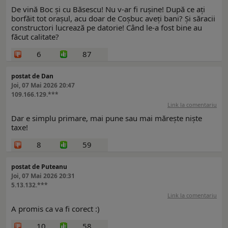
De vină Boc și cu Băsescu! Nu v-ar fi rușine! După ce ați
borfăit tot orașul, acu doar de Coșbuc aveți bani? Și săracii
constructori lucrează pe datorie! Când le-a fost bine au
făcut calitate?
6
87
postat de Dan
Joi, 07 Mai 2026 20:47
109.166.129.***
Link la comentariu
Dar e simplu primare, mai pune sau mai mărește niște
taxe!
8
59
postat de Puteanu
Joi, 07 Mai 2026 20:31
5.13.132.***
Link la comentariu
A promis ca va fi corect :)
10
58