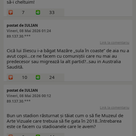
să-i cheltuim!
7
33
postat de IULIAN
Vineri, 08 Mai 2026 01:24
89.137.30.***
Link la comentariu
Cică lui Iliescu i-a băgat Mazăre „sula în coaste” de aia nu a
avut copii...ce ne facem cu comuniștii care nu mai au
predecesor sau migrează la alt partid?..sau in Australia
Saudită.
10
24
postat de IULIAN
Vineri, 08 Mai 2026 00:12
89.137.30.***
Link la comentariu
Bun un stadion răsturnat și tăiat cum o să fie Muzeul de
Arte Vizuale care trebuia să fie gata în 2018..întrebarea
este ce facem cu stadioanele care le avem?