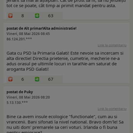
jenant să mai ai așteptări. Cât de prost să fii, să nu jefuiești
tot ce se poate, cât timp ai primit mandat pentru asta.
8
63
postat de Alt primar!Alta administratie!
Vineri, 08 Mai 2026 08:45
86.124.201.***
Link la comentariu
Gata cu PSD la Primaria Galati! Este nevoie sa incercam si
alta directie! Directia prietenie, cumetrie, mecherie ne-a
adus orasul pe ultimile locuri in tara!Ne-am saturat de
aroganta PSD Galati!
6
67
postat de Puky
Vineri, 08 Mai 2026 08:20
5.13.130.***
Link la comentariu
Bine ca avem insule ecologice "functionale", cum au si
vrancenii. Bani sifonati la nivel national. Bravo dom'le! Sa
nu uiti dom' premarele sa ceri voturi. Irlanda o fi buna
pentru emigrare?