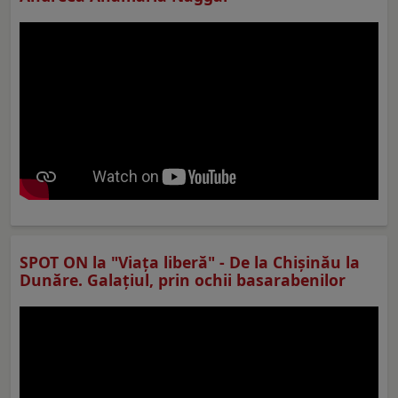
SPOT ON la "Viaţa liberă" - De la Chișinău la
Dunăre. Galațiul, prin ochii basarabenilor