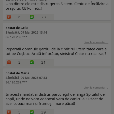
Una dintre ele este distrugerea Sistem. Centr. de Încălzire a
orașului, CET-ul, etc.!
6
23
postat de Gelu
Sâmbătă, 09 Mai 2026 13:44
86.120.239.***
Link la comentariu
Reparatii domnule gardul de la cimitirul Eternitatea care e
tot pe Coșbuc! Arată înfiorător, sinistru! Chiar nu realizați?
3
31
postat de Maria
Sâmbătă, 09 Mai 2026 07:33
86.120.239.***
Link la comentariu
In acest mandat ai distrus parculețul de lângă Spitalul de
copii, unde ne vom adăposti vara de caniculă ? Păcat de
acei copaci mari și frumoși, mare păcat!
5
39