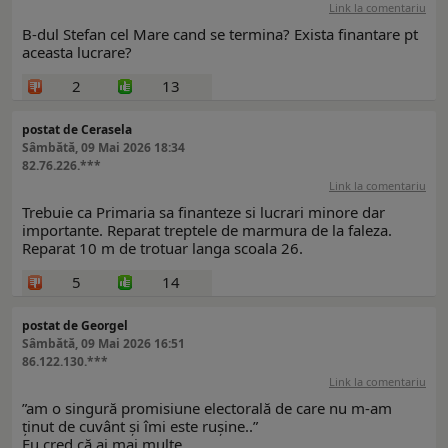
Link la comentariu
B-dul Stefan cel Mare cand se termina? Exista finantare pt
aceasta lucrare?
2
13
postat de Cerasela
Sâmbătă, 09 Mai 2026 18:34
82.76.226.***
Link la comentariu
Trebuie ca Primaria sa finanteze si lucrari minore dar
importante. Reparat treptele de marmura de la faleza.
Reparat 10 m de trotuar langa scoala 26.
5
14
postat de Georgel
Sâmbătă, 09 Mai 2026 16:51
86.122.130.***
Link la comentariu
”am o singură promisiune electorală de care nu m-am
ținut de cuvânt și îmi este rușine..”
Eu cred că ai mai multe.