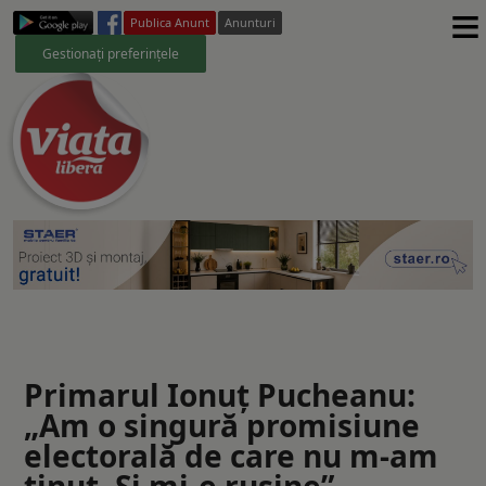
≡
Publica Anunt
Anunturi
Gestionați preferințele
Primarul Ionuţ Pucheanu:
„Am o singură promisiune
electorală de care nu m-am
ținut. Şi mi-e rușine”