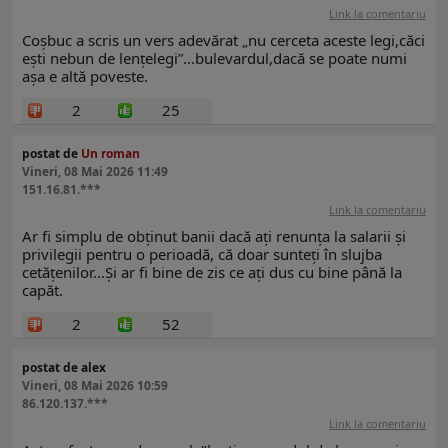
Link la comentariu
Coșbuc a scris un vers adevărat „nu cerceta aceste legi,căci
ești nebun de lențelegi”...bulevardul,dacă se poate numi
așa e altă poveste.
2
25
postat de
Un roman
Vineri, 08 Mai 2026 11:49
151.16.81.***
Link la comentariu
Ar fi simplu de obținut banii dacă ați renunța la salarii și
privilegii pentru o perioadă, că doar sunteți în slujba
cetățenilor...Și ar fi bine de zis ce ați dus cu bine până la
capăt.
2
52
postat de alex
Vineri, 08 Mai 2026 10:59
86.120.137.***
Link la comentariu