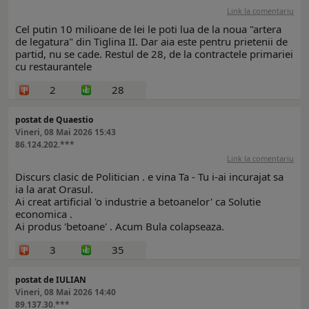
Link la comentariu
Cel putin 10 milioane de lei le poti lua de la noua "artera
de legatura" din Tiglina II. Dar aia este pentru prietenii de
partid, nu se cade. Restul de 28, de la contractele primariei
cu restaurantele
2
28
postat de Quaestio
Vineri, 08 Mai 2026 15:43
86.124.202.***
Link la comentariu
Discurs clasic de Politician . e vina Ta - Tu i-ai incurajat sa
ia la arat Orasul.
Ai creat artificial 'o industrie a betoanelor' ca Solutie
economica .
Ai produs 'betoane' . Acum Bula colapseaza.
3
35
postat de IULIAN
Vineri, 08 Mai 2026 14:40
89.137.30.***