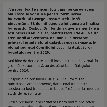
„Vă spun foarte sincer: toți banii pe care-i avem
anul ăsta se vor duce pentru terminarea
bulevardului George Coșbuc! Trebuie să
«inventăm» 38 de milioane de lei pentru a finaliza
bulevardul Coșbuc. Din fonduri guvernamentale a
fost prins cu 60 la sută, pentru restul de 40 la sută
trebuie să «inventăm» noi banii”, a declarat
primarul municipiului Galaţi, Ionuţ Pucheanu, în
plenul şedinţei Consiliului Local, la dezbaterea
bugetului pentru 2026.
Mai bine de două ore, aleşii locali întruniţi joi, 7 mai, în
şedinţă extraordinară, au dezbătut banii Galaţiului
pentru 2026.
Grupurile de consilieri PNL şi AUR au formulat
numeroase amendamente, dar numai trei dintre
acestea au fost transpuse în buget, însă doar la nivel de
studii de fezabilitate.
Deşi a recunoscut necesitatea unora dintre proiectele
propuse de aleşi, primarul Ionuţ Pucheanu a explicat