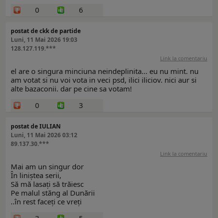
0
6
postat de ckk de partide
Luni, 11 Mai 2026 19:03
128.127.119.***
Link la comentariu
el are o singura minciuna neindeplinita... eu nu mint. nu
am votat si nu voi vota in veci psd, ilici iliciov. nici aur si
alte bazaconii. dar pe cine sa votam!
0
3
postat de IULIAN
Luni, 11 Mai 2026 03:12
89.137.30.***
Link la comentariu
Mai am un singur dor
În liniștea serii,
Să mă lasați să trăiesc
Pe malul stăng al Dunării
..în rest faceți ce vreți