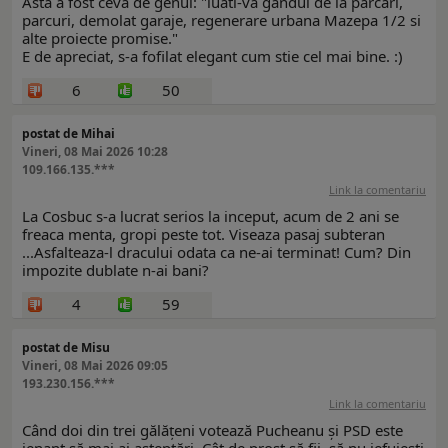
Asta a fost ceva de genul: "luati-va gandul de la parcari,
parcuri, demolat garaje, regenerare urbana Mazepa 1/2 si
alte proiecte promise."
E de apreciat, s-a fofilat elegant cum stie cel mai bine. :)
6
50
postat de Mihai
Vineri, 08 Mai 2026 10:28
109.166.135.***
Link la comentariu
La Cosbuc s-a lucrat serios la inceput, acum de 2 ani se
freaca menta, gropi peste tot. Viseaza pasaj subteran
...Asfalteaza-l dracului odata ca ne-ai terminat! Cum? Din
impozite dublate n-ai bani?
4
59
postat de Misu
Vineri, 08 Mai 2026 09:05
193.230.156.***
Link la comentariu
Când doi din trei gălățeni votează Pucheanu și PSD este