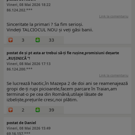
Vineri, 08 Mai 2026 18:22
86.124.202.***
Link la comentariu
Sinceritate la primari ? Sa fim serioși.
Vindeți TALCIOCUL NOU și veți găsi banii.
3
33
postat de și pt asta ar trebui să-ți fie rușine,promisiuni deșarte
„RUȘINICĂ ”!
Vineri, 08 Mai 2026 17:13
86.124.200.***
Link la comentariu
Se lucrează haotic,în Mazepa 2 de doi ani se reamenajează
gropi de-ți rupi picioarele,facem parcare în Traian,am
terminat-o pe cea din Română,utilaje lăsate de
izbeliște,prețurile cresc,noi plătim.
2
39
postat de Daniel
Vineri, 08 Mai 2026 15:49
69.16.157.***