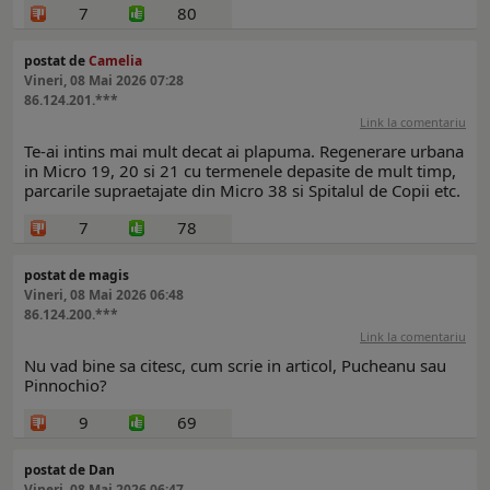
7
80
postat de
Camelia
Vineri, 08 Mai 2026 07:28
86.124.201.***
Link la comentariu
Te-ai intins mai mult decat ai plapuma. Regenerare urbana
in Micro 19, 20 si 21 cu termenele depasite de mult timp,
parcarile supraetajate din Micro 38 si Spitalul de Copii etc.
7
78
postat de magis
Vineri, 08 Mai 2026 06:48
86.124.200.***
Link la comentariu
Nu vad bine sa citesc, cum scrie in articol, Pucheanu sau
Pinnochio?
9
69
postat de Dan
Vineri, 08 Mai 2026 06:47