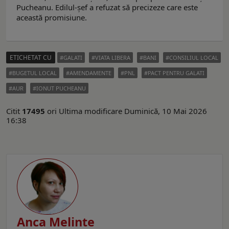
Pucheanu. Edilul-şef a refuzat să precizeze care este
această promisiune.
ETICHETAT CU
GALATI
VIATA LIBERA
BANI
CONSILIUL LOCAL
BUGETUL LOCAL
AMENDAMENTE
PNL
PACT PENTRU GALATI
AUR
IONUT PUCHEANU
Citit
17495
ori
Ultima modificare Duminică, 10 Mai 2026
16:38
Anca Melinte