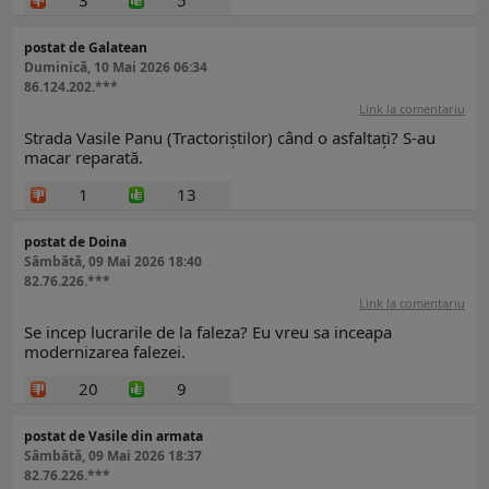
3
5
postat de Galatean
Duminică, 10 Mai 2026 06:34
86.124.202.***
Link la comentariu
Strada Vasile Panu (Tractoriștilor) când o asfaltați? S-au
macar reparată.
1
13
postat de Doina
Sâmbătă, 09 Mai 2026 18:40
82.76.226.***
Link la comentariu
Se incep lucrarile de la faleza? Eu vreu sa inceapa
modernizarea falezei.
20
9
postat de Vasile din armata
Sâmbătă, 09 Mai 2026 18:37
82.76.226.***