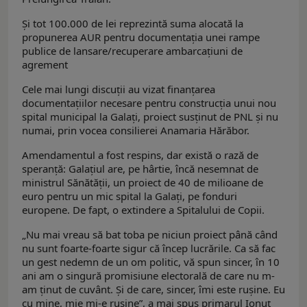
Şi tot 100.000 de lei reprezintă suma alocată la
propunerea AUR pentru documentaţia unei rampe
publice de lansare/recuperare ambarcaţiuni de
agrement
Cele mai lungi discuţii au vizat finanţarea
documentaţiilor necesare pentru construcţia unui nou
spital municipal la Galaţi, proiect susţinut de PNL şi nu
numai, prin vocea consilierei Anamaria Hărăbor.
Amendamentul a fost respins, dar există o rază de
speranţă: Galaţiul are, pe hârtie, încă nesemnat de
ministrul Sănătăţii, un proiect de 40 de milioane de
euro pentru un mic spital la Galați, pe fonduri
europene. De fapt, o extindere a Spitalului de Copii.
„Nu mai vreau să bat toba pe niciun proiect până când
nu sunt foarte-foarte sigur că încep lucrările. Ca să fac
un gest nedemn de un om politic, vă spun sincer, în 10
ani am o singură promisiune electorală de care nu m-
am ținut de cuvânt. Și de care, sincer, îmi este rușine. Eu
cu mine, mie mi-e rușine”, a mai spus primarul Ionuţ