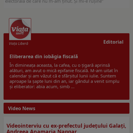
electorală de care nu m-am ținut. Şi mi-e rușine”
Editorial
Viaţa Liberă
Eliberarea din iobăgia fiscală
În dimineața aceasta, la cafea, cu o țigară aprinsă
alături, am avut o mică epifanie fiscală. M-am uitat în
calendar și am văzut că e sfârșitul lunii iulie. Suntem
aproape la șapte luni din an, iar gândul a venit simplu
și eliberator: abia acum, simb ...
Video News
Videointerviu cu ex-prefectul judeţului Galaţi,
Andreea Anamaria Naggar