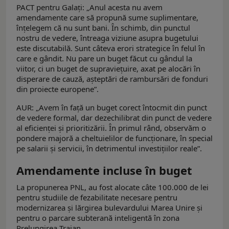
PACT pentru Galaţi: „Anul acesta nu avem
amendamente care să propună sume suplimentare,
înţelegem că nu sunt bani. În schimb, din punctul
nostru de vedere, întreaga viziune asupra bugetului
este discutabilă. Sunt câteva erori strategice în felul în
care e gândit. Nu pare un buget făcut cu gândul la
viitor, ci un buget de supravieţuire, axat pe alocări în
disperare de cauză, aşteptări de rambursări de fonduri
din proiecte europene”.
AUR: „Avem în față un buget corect întocmit din punct
de vedere formal, dar dezechilibrat din punct de vedere
al eficienței și prioritizării. În primul rând, observăm o
pondere majoră a cheltuielilor de funcționare, în special
pe salarii și servicii, în detrimentul investițiilor reale”.
Amendamente incluse în buget
La propunerea PNL, au fost alocate câte 100.000 de lei
pentru studiile de fezabilitate necesare pentru
modernizarea şi lărgirea bulevardului Marea Unire şi
pentru o parcare subterană inteligentă în zona
Prelungirea Traian.