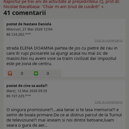
Raportul pe trei ani de activitate al preşedintelui CJ, prof.dr.
Nicolae Bacalbaşa: "Chiar m-am ţinut de cuvânt!" »
41
comentarii
postat de Nastase Daniela
Miercuri, 27 Mai 2026 12:04
86.124.202.***
Link la comentariu
strada ELENA DOAMNA partea de jos cu pietre de rau in
care iti rupi picioarele sa ajungi acasa nu mai zic de
masini.Noi nu avem voie sa traim civilizat dar impozitul
este pe zona de centru.
0
0
postat de cine sa auda?!
Marți, 12 Mai 2026 09:25
89.137.225.***
Link la comentariu
O singura promisiune?!...asa tanar si te lasa memoria?! e
semn de boala primare.De ce ai distrus parcul de la Turnul
de televiziune?! mai ieseam si noi dintre betoane,luam
seara o gura de aer...