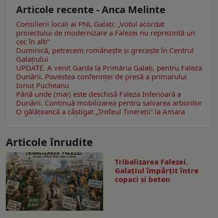
Articole recente - Anca Melinte
Consilierii locali ai PNL Galaţi: „Votul acordat
proiectului de modernizare a Falezei nu reprezintă un
cec în alb”
Duminică, petrecem româneşte şi greceşte în Centrul
Galaţiului
UPDATE. A venit Garda la Primăria Galaţi, pentru Faleza
Dunării. Povestea conferinţei de presă a primarului
Ionuţ Pucheanu
Până unde (mai) este deschisă Faleza Inferioară a
Dunării. Continuă mobilizarea pentru salvarea arborilor
O gălăţeancă a câştigat „Trofeul Tinereții” la Amara
Articole înrudite
Tribalizarea Falezei.
Galațiul împărțit între
copaci și beton