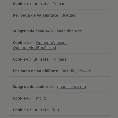
strict
Primare
necesare
364 zile
viata-libera.ro
OptanonConsent
,
OptanonAlertBoxClosed
Primare
364 zile, 364 zile
quantserve.com
mc, d
Terț