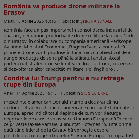
România va produce drone militare la
Brașov
Marți, 15 Aprilie 2025 18:15 |
Publicat în
ŞTIRI NAŢIONALE
România face un pas important în consolidarea industriei de
apărare, demarând producția de drone militare la uzina Carfil
din Brașov, în colaborare cu compania americană Periscope
Aviation. Ministrul Economiei, Bogdan Ivan, a anunțat că
primele drone vor fi produse în luna mai, cu obiectivul de a
atinge producția de serie până la sfârșitul anului. Acest
parteneriat strategic nu se limitează doar la drone, ci vizează
și dezvoltarea altor capacități militare. Pe lângă pro ...
Condiția lui Trump pentru a nu retrage
trupe din Europa
Vineri, 11 Aprilie 2025 19:15 |
Publicat în
ŞTIRI EXTERNE
Președintele american Donald Trump a declarat că nu
exclude retragerea trupelor americane care sunt staţionate în
Europa, apreciind că totul depinde de cum vor decurge
negocierile pe care le va avea cu Uniunea Europeană în ceea
ce privește taxele vamale, a anunțat Hotwnes.ro. Este prima
dată când liderul de la Casa Albă vorbește despre
posibilitatea retragerii trupelor SUA din Europa. Trump a fost