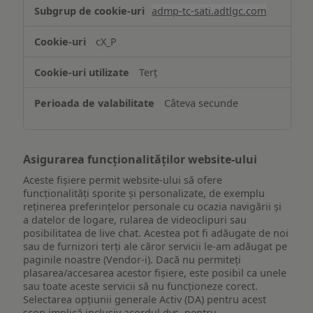
Stocarea
admp-tc-sati.adtlgc.com
și/sau
accesarea
cX_P
informațiilor
de
Terț
pe
un
Câteva secunde
dispozitiv
Asigurarea funcționalităților website-ului
Aceste fișiere permit website-ului să ofere
funcționalități sporite și personalizate, de exemplu
reţinerea preferinţelor personale cu ocazia navigării și
a datelor de logare, rularea de videoclipuri sau
posibilitatea de live chat. Acestea pot fi adăugate de noi
sau de furnizori terți ale căror servicii le-am adăugat pe
paginile noastre (Vendor-i). Dacă nu permiteți
plasarea/accesarea acestor fișiere, este posibil ca unele
sau toate aceste servicii să nu funcționeze corect.
Selectarea opțiunii generale Activ (DA) pentru acest
scop implică inclusiv acordul dvs. pentru