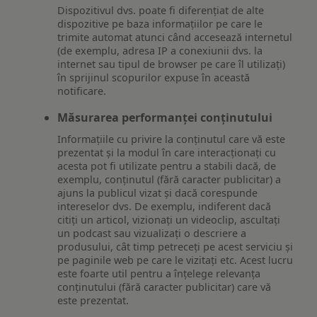
Dispozitivul dvs. poate fi diferențiat de alte
dispozitive pe baza informațiilor pe care le
trimite automat atunci când accesează internetul
(de exemplu, adresa IP a conexiunii dvs. la
internet sau tipul de browser pe care îl utilizați)
în sprijinul scopurilor expuse în această
notificare.
Măsurarea performanței conținutului
Informațiile cu privire la conținutul care vă este
prezentat și la modul în care interacționați cu
acesta pot fi utilizate pentru a stabili dacă, de
exemplu, conținutul (fără caracter publicitar) a
ajuns la publicul vizat și dacă corespunde
intereselor dvs. De exemplu, indiferent dacă
citiți un articol, vizionați un videoclip, ascultați
un podcast sau vizualizați o descriere a
produsului, cât timp petreceți pe acest serviciu și
pe paginile web pe care le vizitați etc. Acest lucru
este foarte util pentru a înțelege relevanța
conținutului (fără caracter publicitar) care vă
este prezentat.