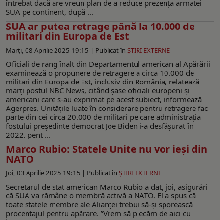
întrebat dacă are vreun plan de a reduce prezența armatei
SUA pe continent, după ...
SUA ar putea retrage până la 10.000 de
militari din Europa de Est
Marți, 08 Aprilie 2025 19:15 |
Publicat în
ŞTIRI EXTERNE
Oficiali de rang înalt din Departamentul american al Apărării
examinează o propunere de retragere a circa 10.000 de
militari din Europa de Est, inclusiv din România, relatează
marți postul NBC News, citând șase oficiali europeni și
americani care s-au exprimat pe acest subiect, informează
Agerpres. Unitățile luate în considerare pentru retragere fac
parte din cei circa 20.000 de militari pe care administrația
fostului președinte democrat Joe Biden i-a desfășurat în
2022, pent ...
Marco Rubio: Statele Unite nu vor ieși din
NATO
Joi, 03 Aprilie 2025 19:15 |
Publicat în
ŞTIRI EXTERNE
Secretarul de stat american Marco Rubio a dat, joi, asigurări
că SUA va rămâne o membră activă a NATO. El a spus că
toate statele membre ale Alianței trebui să-și sporească
procentajul pentru apărare. ”Vrem să plecăm de aici cu