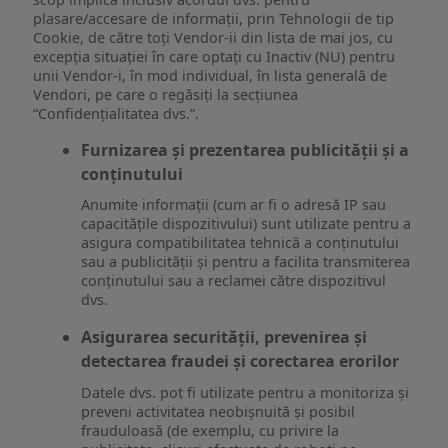
plasare/accesare de informații, prin Tehnologii de tip
Cookie, de către toți Vendor-ii din lista de mai jos, cu
excepția situației în care optați cu Inactiv (NU) pentru
unii Vendor-i, în mod individual, în lista generală de
Vendori, pe care o regăsiți la secțiunea
“Confidențialitatea dvs.”.
Furnizarea și prezentarea publicității și a
conținutului
Anumite informații (cum ar fi o adresă IP sau
capacitățile dispozitivului) sunt utilizate pentru a
asigura compatibilitatea tehnică a conținutului
sau a publicității și pentru a facilita transmiterea
conținutului sau a reclamei către dispozitivul
dvs.
Asigurarea securității, prevenirea și
detectarea fraudei și corectarea erorilor
Datele dvs. pot fi utilizate pentru a monitoriza și
preveni activitatea neobișnuită și posibil
frauduloasă (de exemplu, cu privire la