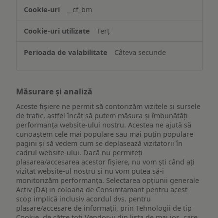
website-
__cf_bm
ului
Terț
Câteva secunde
Măsurare și analiză
Aceste fișiere ne permit să contorizăm vizitele și sursele
de trafic, astfel încât să putem măsura și îmbunătăți
performanța website-ului nostru. Acestea ne ajută să
cunoaștem cele mai populare sau mai puțin populare
pagini și să vedem cum se deplasează vizitatorii în
cadrul website-ului. Dacă nu permiteți
plasarea/accesarea acestor fișiere, nu vom ști când ați
vizitat website-ul nostru și nu vom putea să-i
monitorizăm performanța. Selectarea opțiunii generale
Activ (DA) in coloana de Consimtamant pentru acest
scop implică inclusiv acordul dvs. pentru
plasare/accesare de informații, prin Tehnologii de tip
Cookie, de către toți Vendor-ii din lista de mai jos, care