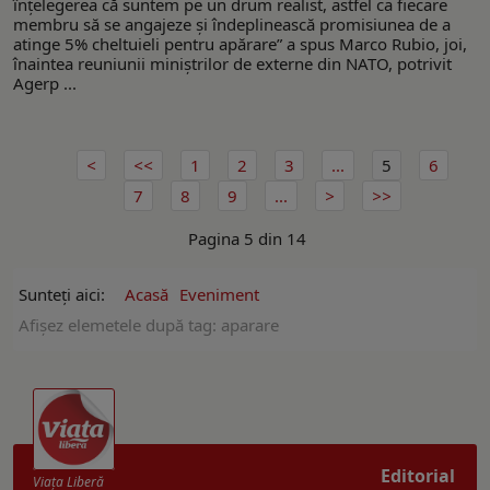
înțelegerea că suntem pe un drum realist, astfel ca fiecare
membru să se angajeze și îndeplinească promisiunea de a
atinge 5% cheltuieli pentru apărare” a spus Marco Rubio, joi,
înaintea reuniunii miniștrilor de externe din NATO, potrivit
Agerp ...
1
2
3
...
5
6
7
8
9
...
Pagina 5 din 14
Sunteți aici:
Acasă
Eveniment
Afişez elemetele după tag: aparare
Editorial
Viaţa Liberă