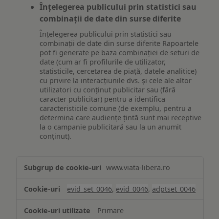
Înțelegerea publicului prin statistici sau
combinații de date din surse diferite
Înțelegerea publicului prin statistici sau
combinații de date din surse diferite Rapoartele
pot fi generate pe baza combinației de seturi de
date (cum ar fi profilurile de utilizator,
statisticile, cercetarea de piață, datele analitice)
cu privire la interacțiunile dvs. și cele ale altor
utilizatori cu conținut publicitar sau (fără
caracter publicitar) pentru a identifica
caracteristicile comune (de exemplu, pentru a
determina care audiențe țintă sunt mai receptive
la o campanie publicitară sau la un anumit
conținut).
Măsurare
www.viata-libera.ro
și
analiză
evid_set_0046
,
evid_0046
,
adptset_0046
Primare