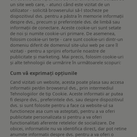
un site web care, - atunci când este vizitat de un
utilizator - solicită browserului să-l stocheze pe
dispozitivul dvs. pentru a păstra în memorie informații
despre dvs., precum și preferințele dvs. de limbă sau
informații de conectare. Aceste cookie-uri sunt setate
de noi și numite cookie-uri primare. De asemenea,
folosim cookie-uri terțe - care sunt cookie-uri dintr-un
domeniu diferit de domeniul site-ului web pe care îl
vizitați - pentru a sprijini eforturile noastre de
publicitate și marketing. Mai precis, folosim cookie-uri
și alte tehnologii de urmărire în următoarele scopuri:
Cum vă exprimați opțiunile
Cand vizitati un website, acesta poate plasa sau accesa
informatii pe/din browserul dvs., prin intermediul
Tehnologiilor de tip Cookie. Aceste informatii ar putea
fi despre dvs., preferintele dvs. sau despre dispozitivul
dvs. si sunt folosite pentru a face ca website-ul sa
functioneze asa cum va asteptati, pentru a va oferi
publicitate personalizata si pentru a va oferi
functionalitati aferente retelelor de socializare. De
obicei, informatiile nu va identifica direct, dar pot retine
anumite informatii despre dvs. pentru a va oferi o