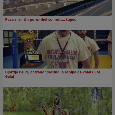
Poza zilei. Un porumbel cu mult… tupeu
Djordje Pejici, antrenor secund la echipa de volei CSM
Galați