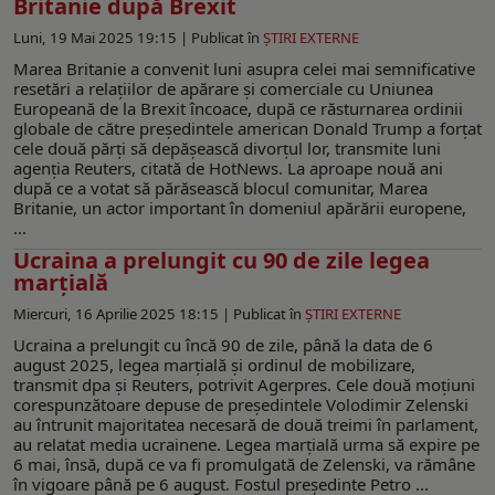
Britanie după Brexit
Luni, 19 Mai 2025 19:15 |
Publicat în
ŞTIRI EXTERNE
Marea Britanie a convenit luni asupra celei mai semnificative
resetări a relațiilor de apărare și comerciale cu Uniunea
Europeană de la Brexit încoace, după ce răsturnarea ordinii
globale de către președintele american Donald Trump a forțat
cele două părți să depășească divorțul lor, transmite luni
agenția Reuters, citată de HotNews. La aproape nouă ani
după ce a votat să părăsească blocul comunitar, Marea
Britanie, un actor important în domeniul apărării europene,
...
Ucraina a prelungit cu 90 de zile legea
marțială
Miercuri, 16 Aprilie 2025 18:15 |
Publicat în
ŞTIRI EXTERNE
Ucraina a prelungit cu încă 90 de zile, până la data de 6
august 2025, legea marțială și ordinul de mobilizare,
transmit dpa și Reuters, potrivit Agerpres. Cele două moțiuni
corespunzătoare depuse de președintele Volodimir Zelenski
au întrunit majoritatea necesară de două treimi în parlament,
au relatat media ucrainene. Legea marțială urma să expire pe
6 mai, însă, după ce va fi promulgată de Zelenski, va rămâne
în vigoare până pe 6 august. Fostul președinte Petro ...