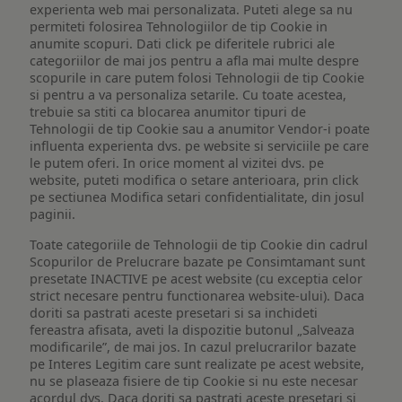
experienta web mai personalizata. Puteti alege sa nu
permiteti folosirea Tehnologiilor de tip Cookie in
anumite scopuri. Dati click pe diferitele rubrici ale
categoriilor de mai jos pentru a afla mai multe despre
scopurile in care putem folosi Tehnologii de tip Cookie
si pentru a va personaliza setarile. Cu toate acestea,
trebuie sa stiti ca blocarea anumitor tipuri de
Tehnologii de tip Cookie sau a anumitor Vendor-i poate
influenta experienta dvs. pe website si serviciile pe care
le putem oferi. In orice moment al vizitei dvs. pe
website, puteti modifica o setare anterioara, prin click
pe sectiunea Modifica setari confidentialitate, din josul
paginii.
Toate categoriile de Tehnologii de tip Cookie din cadrul
Scopurilor de Prelucrare bazate pe Consimtamant sunt
presetate INACTIVE pe acest website (cu exceptia celor
strict necesare pentru functionarea website-ului). Daca
doriti sa pastrati aceste presetari si sa inchideti
fereastra afisata, aveti la dispozitie butonul „Salveaza
modificarile”, de mai jos. In cazul prelucrarilor bazate
pe Interes Legitim care sunt realizate pe acest website,
nu se plaseaza fisiere de tip Cookie si nu este necesar
acordul dvs. Daca doriti sa pastrati aceste presetari si