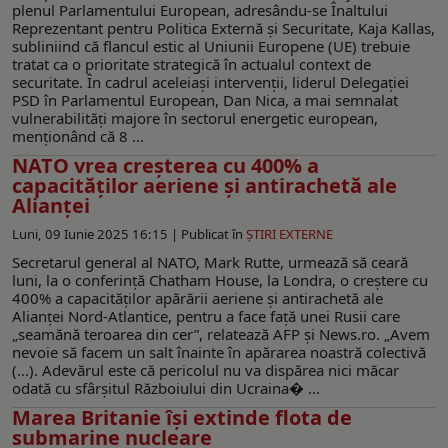
plenul Parlamentului European, adresându-se Înaltului
Reprezentant pentru Politica Externă și Securitate, Kaja Kallas,
subliniind că flancul estic al Uniunii Europene (UE) trebuie
tratat ca o prioritate strategică în actualul context de
securitate. În cadrul aceleiași intervenții, liderul Delegației
PSD în Parlamentul European, Dan Nica, a mai semnalat
vulnerabilități majore în sectorul energetic european,
menționând că 8 ...
NATO vrea creșterea cu 400% a
capacităților aeriene și antirachetă ale
Alianței
Luni, 09 Iunie 2025 16:15 |
Publicat în
ŞTIRI EXTERNE
Secretarul general al NATO, Mark Rutte, urmează să ceară
luni, la o conferință Chatham House, la Londra, o creștere cu
400% a capacităților apărării aeriene și antirachetă ale
Alianței Nord-Atlantice, pentru a face față unei Rusii care
„seamănă teroarea din cer”, relatează AFP și News.ro. „Avem
nevoie să facem un salt înainte în apărarea noastră colectivă
(...). Adevărul este că pericolul nu va dispărea nici măcar
odată cu sfârșitul Războiului din Ucraina� ...
Marea Britanie își extinde flota de
submarine nucleare