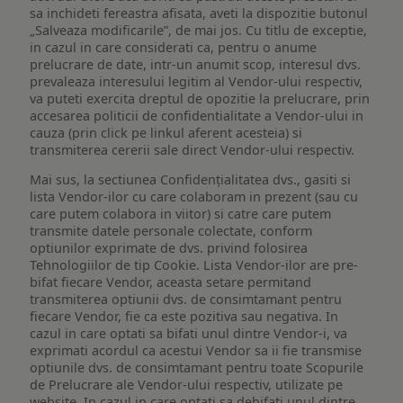
sa inchideti fereastra afisata, aveti la dispozitie butonul
„Salveaza modificarile”, de mai jos. Cu titlu de exceptie,
in cazul in care considerati ca, pentru o anume
prelucrare de date, intr-un anumit scop, interesul dvs.
prevaleaza interesului legitim al Vendor-ului respectiv,
va puteti exercita dreptul de opozitie la prelucrare, prin
accesarea politicii de confidentialitate a Vendor-ului in
cauza (prin click pe linkul aferent acesteia) si
transmiterea cererii sale direct Vendor-ului respectiv.
Mai sus, la sectiunea Confidențialitatea dvs., gasiti si
lista Vendor-ilor cu care colaboram in prezent (sau cu
care putem colabora in viitor) si catre care putem
transmite datele personale colectate, conform
optiunilor exprimate de dvs. privind folosirea
Tehnologiilor de tip Cookie. Lista Vendor-ilor are pre-
bifat fiecare Vendor, aceasta setare permitand
transmiterea optiunii dvs. de consimtamant pentru
fiecare Vendor, fie ca este pozitiva sau negativa. In
cazul in care optati sa bifati unul dintre Vendor-i, va
exprimati acordul ca acestui Vendor sa ii fie transmise
optiunile dvs. de consimtamant pentru toate Scopurile
de Prelucrare ale Vendor-ului respectiv, utilizate pe
website. In cazul in care optati sa debifati unul dintre