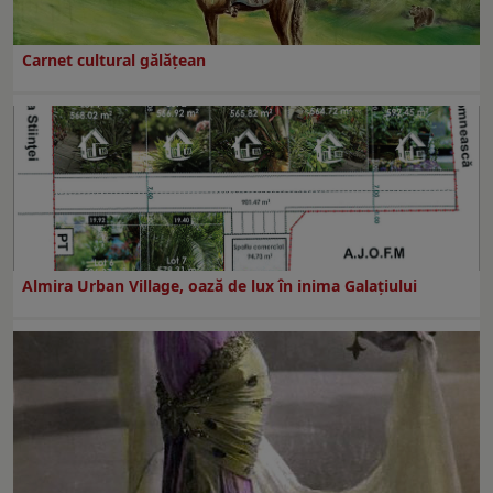
Carnet cultural gălăţean
Almira Urban Village, oază de lux în inima Galațiului