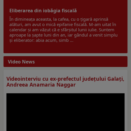
Eliberarea din iobăgia fiscală
În dimineața aceasta, la cafea, cu o țigară aprinsă
alături, am avut o mică epifanie fiscală. M-am uitat în
calendar și am văzut că e sfârșitul lunii iulie. Suntem
aproape la șapte luni din an, iar gândul a venit simplu
și eliberator: abia acum, simb ...
Video News
Videointerviu cu ex-prefectul judeţului Galaţi,
Andreea Anamaria Naggar