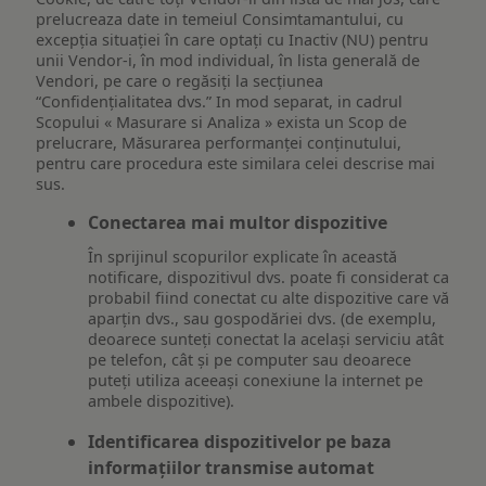
prelucreaza date in temeiul Consimtamantului, cu
excepția situației în care optați cu Inactiv (NU) pentru
unii Vendor-i, în mod individual, în lista generală de
Vendori, pe care o regăsiți la secțiunea
“Confidențialitatea dvs.” In mod separat, in cadrul
Scopului « Masurare si Analiza » exista un Scop de
prelucrare, Măsurarea performanței conținutului,
pentru care procedura este similara celei descrise mai
sus.
Conectarea mai multor dispozitive
În sprijinul scopurilor explicate în această
notificare, dispozitivul dvs. poate fi considerat ca
probabil fiind conectat cu alte dispozitive care vă
aparțin dvs., sau gospodăriei dvs. (de exemplu,
deoarece sunteți conectat la același serviciu atât
pe telefon, cât și pe computer sau deoarece
puteți utiliza aceeași conexiune la internet pe
ambele dispozitive).
Identificarea dispozitivelor pe baza
informațiilor transmise automat