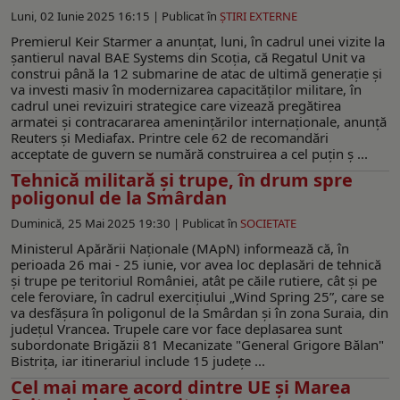
Luni, 02 Iunie 2025 16:15 |
Publicat în
ŞTIRI EXTERNE
Premierul Keir Starmer a anunțat, luni, în cadrul unei vizite la
șantierul naval BAE Systems din Scoția, că Regatul Unit va
construi până la 12 submarine de atac de ultimă generație și
va investi masiv în modernizarea capacităților militare, în
cadrul unei revizuiri strategice care vizează pregătirea
armatei și contracararea amenințărilor internaționale, anunță
Reuters și Mediafax. Printre cele 62 de recomandări
acceptate de guvern se numără construirea a cel puțin ș ...
Tehnică militară şi trupe, în drum spre
poligonul de la Smârdan
Duminică, 25 Mai 2025 19:30 |
Publicat în
SOCIETATE
Ministerul Apărării Naţionale (MApN) informează că, în
perioada 26 mai - 25 iunie, vor avea loc deplasări de tehnică
şi trupe pe teritoriul României, atât pe căile rutiere, cât şi pe
cele feroviare, în cadrul exerciţiului „Wind Spring 25”, care se
va desfăşura în poligonul de la Smârdan şi în zona Suraia, din
judeţul Vrancea. Trupele care vor face deplasarea sunt
subordonate Brigăzii 81 Mecanizate "General Grigore Bălan"
Bistriţa, iar itinerariul include 15 judeţe ...
Cel mai mare acord dintre UE și Marea