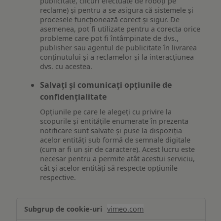
publicitate, clicuri efectuate de roboți pe
reclame) și pentru a se asigura că sistemele și
procesele funcționează corect și sigur. De
asemenea, pot fi utilizate pentru a corecta orice
probleme care pot fi întâmpinate de dvs.,
publisher sau agentul de publicitate în livrarea
conținutului și a reclamelor și la interacțiunea
dvs. cu acestea.
Salvați și comunicați opțiunile de
confidențialitate
Opțiunile pe care le alegeți cu privire la
scopurile și entitățile enumerate în prezenta
notificare sunt salvate și puse la dispoziția
acelor entități sub formă de semnale digitale
(cum ar fi un șir de caractere). Acest lucru este
necesar pentru a permite atât acestui serviciu,
cât și acelor entități să respecte opțiunile
respective.
Asigurarea
vimeo.com
funcționalităților