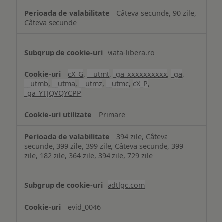
Câteva secunde, 90 zile,
Câteva secunde
viata-libera.ro
cX_G
,
__utmt
,
_ga_xxxxxxxxxx
,
_ga
,
__utmb
,
__utma
,
__utmz
,
__utmc
,
cX_P
,
_ga_YTJQVQYCPP
Primare
394 zile, Câteva
secunde, 399 zile, 399 zile, Câteva secunde, 399
zile, 182 zile, 364 zile, 394 zile, 729 zile
adtlgc.com
evid_0046