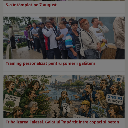
S-a întâmplat pe 7 august
Training personalizat pentru șomerii gălățeni
Tribalizarea Falezei. Galațiul împărțit între copaci și beton