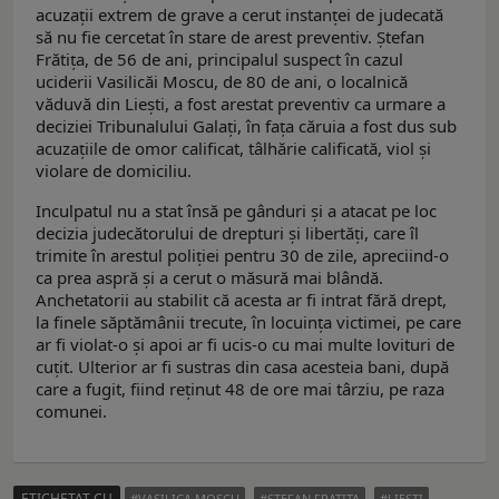
acuzații extrem de grave a cerut instanței de judecată
să nu fie cercetat în stare de arest preventiv. Ștefan
Frătița, de 56 de ani, principalul suspect în cazul
uciderii Vasilicăi Moscu, de 80 de ani, o localnică
văduvă din Liești, a fost arestat preventiv ca urmare a
deciziei Tribunalului Galați, în fața căruia a fost dus sub
acuzațiile de omor calificat, tâlhărie calificată, viol și
violare de domiciliu.
Inculpatul nu a stat însă pe gânduri și a atacat pe loc
decizia judecătorului de drepturi și libertăți, care îl
trimite în arestul poliției pentru 30 de zile, apreciind-o
ca prea aspră și a cerut o măsură mai blândă.
Anchetatorii au stabilit că acesta ar fi intrat fără drept,
la finele săptămânii trecute, în locuința victimei, pe care
ar fi violat-o și apoi ar fi ucis-o cu mai multe lovituri de
cuțit. Ulterior ar fi sustras din casa acesteia bani, după
care a fugit, fiind reținut 48 de ore mai târziu, pe raza
comunei.
ETICHETAT CU
VASILICA MOSCU
STEFAN FRATITA
LIESTI