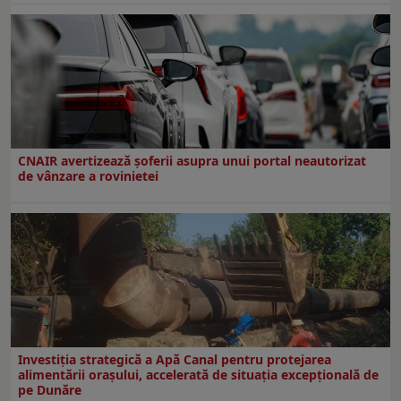
CNAIR avertizează șoferii asupra unui portal neautorizat
de vânzare a rovinietei
Investiția strategică a Apă Canal pentru protejarea
alimentării orașului, accelerată de situația excepțională de
pe Dunăre