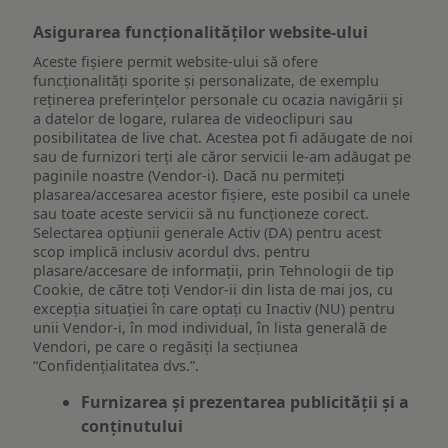
Asigurarea funcționalităților website-ului
Aceste fișiere permit website-ului să ofere
funcționalități sporite și personalizate, de exemplu
reţinerea preferinţelor personale cu ocazia navigării și
a datelor de logare, rularea de videoclipuri sau
posibilitatea de live chat. Acestea pot fi adăugate de noi
sau de furnizori terți ale căror servicii le-am adăugat pe
paginile noastre (Vendor-i). Dacă nu permiteți
plasarea/accesarea acestor fișiere, este posibil ca unele
sau toate aceste servicii să nu funcționeze corect.
Selectarea opțiunii generale Activ (DA) pentru acest
scop implică inclusiv acordul dvs. pentru
plasare/accesare de informații, prin Tehnologii de tip
Cookie, de către toți Vendor-ii din lista de mai jos, cu
excepția situației în care optați cu Inactiv (NU) pentru
unii Vendor-i, în mod individual, în lista generală de
Vendori, pe care o regăsiți la secțiunea
“Confidențialitatea dvs.”.
Furnizarea și prezentarea publicității și a
conținutului