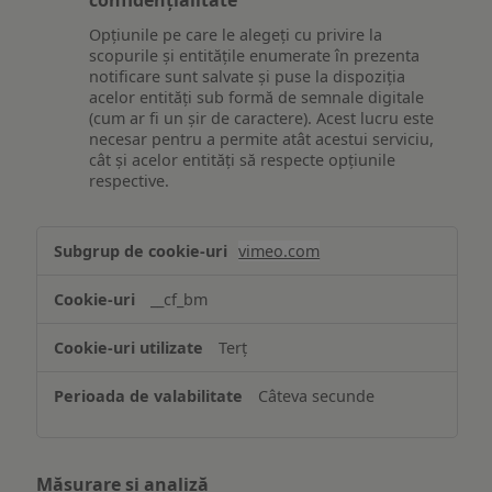
confidențialitate
Opțiunile pe care le alegeți cu privire la
scopurile și entitățile enumerate în prezenta
notificare sunt salvate și puse la dispoziția
acelor entități sub formă de semnale digitale
(cum ar fi un șir de caractere). Acest lucru este
necesar pentru a permite atât acestui serviciu,
cât și acelor entități să respecte opțiunile
respective.
Asigurarea
vimeo.com
funcționalităților
website-
__cf_bm
ului
Terț
Câteva secunde
Măsurare și analiză