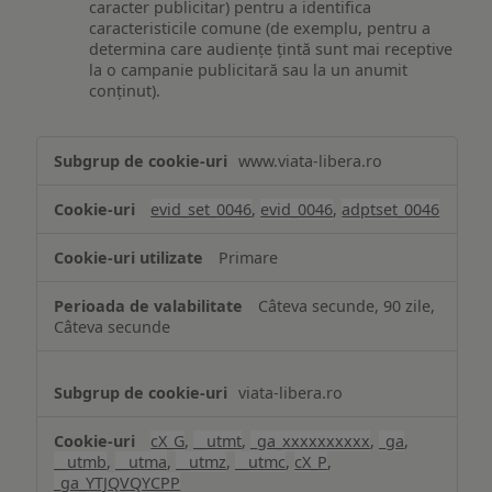
caracter publicitar) pentru a identifica
caracteristicile comune (de exemplu, pentru a
determina care audiențe țintă sunt mai receptive
la o campanie publicitară sau la un anumit
conținut).
Măsurare
www.viata-libera.ro
și
analiză
evid_set_0046
,
evid_0046
,
adptset_0046
Primare
Câteva secunde, 90 zile,
Câteva secunde
viata-libera.ro
cX_G
,
__utmt
,
_ga_xxxxxxxxxx
,
_ga
,
__utmb
,
__utma
,
__utmz
,
__utmc
,
cX_P
,
_ga_YTJQVQYCPP