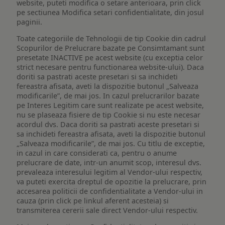
website, puteti modifica o setare anterioara, prin click
pe sectiunea Modifica setari confidentialitate, din josul
paginii.
Toate categoriile de Tehnologii de tip Cookie din cadrul
Scopurilor de Prelucrare bazate pe Consimtamant sunt
presetate INACTIVE pe acest website (cu exceptia celor
strict necesare pentru functionarea website-ului). Daca
doriti sa pastrati aceste presetari si sa inchideti
fereastra afisata, aveti la dispozitie butonul „Salveaza
modificarile”, de mai jos. In cazul prelucrarilor bazate
pe Interes Legitim care sunt realizate pe acest website,
nu se plaseaza fisiere de tip Cookie si nu este necesar
acordul dvs. Daca doriti sa pastrati aceste presetari si
sa inchideti fereastra afisata, aveti la dispozitie butonul
„Salveaza modificarile”, de mai jos. Cu titlu de exceptie,
in cazul in care considerati ca, pentru o anume
prelucrare de date, intr-un anumit scop, interesul dvs.
prevaleaza interesului legitim al Vendor-ului respectiv,
va puteti exercita dreptul de opozitie la prelucrare, prin
accesarea politicii de confidentialitate a Vendor-ului in
cauza (prin click pe linkul aferent acesteia) si
transmiterea cererii sale direct Vendor-ului respectiv.