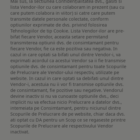
Mai sus, la sectiunea Confidențialitatea dvs., gasiti si
lista Vendor-ilor cu care colaboram in prezent (sau cu
care putem colabora in viitor) si catre care putem
transmite datele personale colectate, conform
optiunilor exprimate de dvs. privind folosirea
Tehnologiilor de tip Cookie. Lista Vendor-ilor are pre-
bifat fiecare Vendor, aceasta setare permitand
transmiterea optiunii dvs. de consimtamant pentru
fiecare Vendor, fie ca este pozitiva sau negativa. In
cazul in care optati sa bifati unul dintre Vendor-i, va
exprimati acordul ca acestui Vendor sa ii fie transmise
optiunile dvs. de consimtamant pentru toate Scopurile
de Prelucrare ale Vendor-ului respectiv, utilizate pe
website. In cazul in care optati sa debifati unul dintre
Vendor-i, acestuia nu ii vor fi transmise optiunile dvs.
de consimtamant, fie pozitive sau negative. Vendorul
devine inactiv si nu va cunoaste optiunile dvs., deci
implicit nu va efectua nicio Prelucrare a datelor dvs.,
intemeiata pe Consimtamant, pentru niciunul dintre
Scopurile de Prelucrare de pe website, chiar daca dvs.
ati optat cu DA pentru un Scop ce se regaseste printre
Scopurile de Prelucrare ale respectivului Vendor
inactivat.