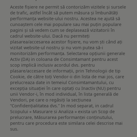
Aceste fișiere ne permit să contorizăm vizitele și sursele
de trafic, astfel încât să putem măsura și îmbunătăți
performanța website-ului nostru. Acestea ne ajută să
cunoaștem cele mai populare sau mai puțin populare
pagini și să vedem cum se deplasează vizitatorii în
cadrul website-ului. Dacă nu permiteți
plasarea/accesarea acestor fișiere, nu vom ști când ați
vizitat website-ul nostru și nu vom putea să-i
monitorizăm performanța. Selectarea opțiunii generale
Activ (DA) in coloana de Consimtamant pentru acest
scop implică inclusiv acordul dvs. pentru
plasare/accesare de informații, prin Tehnologii de tip
Cookie, de către toți Vendor-ii din lista de mai jos, care
prelucreaza date in temeiul Consimtamantului, cu
excepția situației în care optați cu Inactiv (NU) pentru
unii Vendor-i, în mod individual, în lista generală de
Vendori, pe care o regăsiți la secțiunea
“Confidențialitatea dvs.” In mod separat, in cadrul
Scopului « Masurare si Analiza » exista un Scop de
prelucrare, Măsurarea performanței conținutului,
pentru care procedura este similara celei descrise mai
sus.