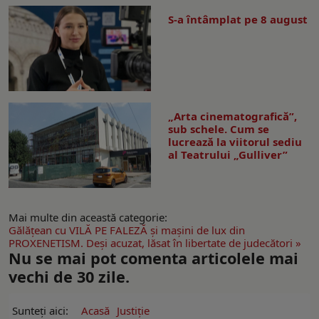
S-a întâmplat pe 8 august
„Arta cinematografică”,
sub schele. Cum se
lucrează la viitorul sediu
al Teatrului „Gulliver”
Mai multe din această categorie:
Gălăţean cu VILĂ PE FALEZĂ şi maşini de lux din
PROXENETISM. Deşi acuzat, lăsat în libertate de judecători »
Nu se mai pot comenta articolele mai
vechi de 30 zile.
Sunteți aici:
Acasă
Justiție