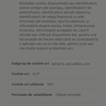
Modulele cookie, dispozitivele sau identificatorii
online similari (de exemplu, identificatorii de
autentificare, identificatorii alocați aleatoriu,
identificatorii de rețea) împreună cu alte
informații (de exemplu, tipul browserului și
informațiile despre acesta, limba, dimensiunea
ecranului, tehnologiile acceptate etc.) pot fi
stocate sau citite pe dispozitivul dvs. pentru a le
recunoaște de fiecare dată când se conectează la
o aplicație sau la un site web, pentru unul sau
mai multe scopuri prezentate aici.
Stocarea
admp-tc-sati.adtlgc.com
și/sau
accesarea
cX_P
informațiilor
de
Terț
pe
un
Câteva secunde
dispozitiv