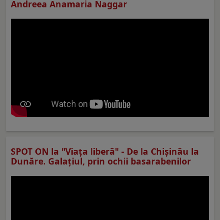
Andreea Anamaria Naggar
SPOT ON la "Viaţa liberă" - De la Chișinău la
Dunăre. Galațiul, prin ochii basarabenilor