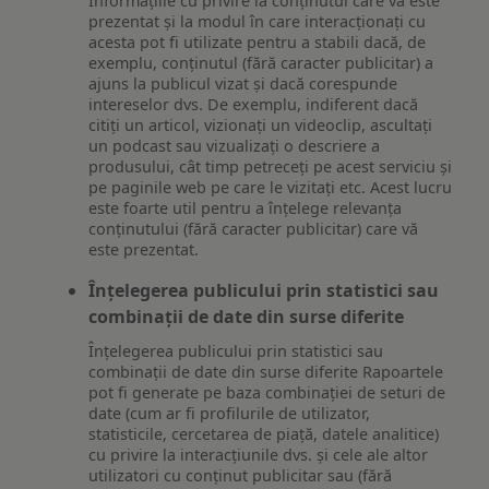
Informațiile cu privire la conținutul care vă este
prezentat și la modul în care interacționați cu
acesta pot fi utilizate pentru a stabili dacă, de
exemplu, conținutul (fără caracter publicitar) a
ajuns la publicul vizat și dacă corespunde
intereselor dvs. De exemplu, indiferent dacă
citiți un articol, vizionați un videoclip, ascultați
un podcast sau vizualizați o descriere a
produsului, cât timp petreceți pe acest serviciu și
pe paginile web pe care le vizitați etc. Acest lucru
este foarte util pentru a înțelege relevanța
conținutului (fără caracter publicitar) care vă
este prezentat.
Înțelegerea publicului prin statistici sau
combinații de date din surse diferite
Înțelegerea publicului prin statistici sau
combinații de date din surse diferite Rapoartele
pot fi generate pe baza combinației de seturi de
date (cum ar fi profilurile de utilizator,
statisticile, cercetarea de piață, datele analitice)
cu privire la interacțiunile dvs. și cele ale altor
utilizatori cu conținut publicitar sau (fără