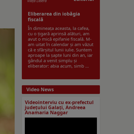
Viaţa Liberă
Eliberarea din iobăgia
fiscală
În dimineața aceasta, la cafea,
cu o țigară aprinsă alături, am
avut o mică epifanie fiscală. M-
am uitat în calendar și am văzut
că e sfârșitul lunii iulie. Suntem
aproape la șapte luni din an, iar
gândul a venit simplu și
eliberator: abia acum, simb ...
Video News
Videointerviu cu ex-prefectul
judeţului Galaţi, Andreea
Anamaria Naggar