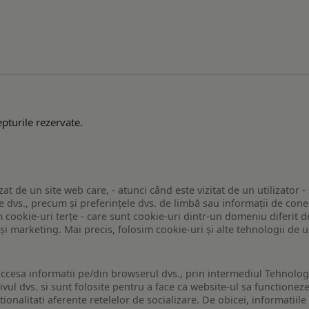
pturile rezervate.
zat de un site web care, - atunci când este vizitat de un utilizator -
 dvs., precum și preferințele dvs. de limbă sau informații de conec
ookie-uri terțe - care sunt cookie-uri dintr-un domeniu diferit de 
e și marketing. Mai precis, folosim cookie-uri și alte tehnologii de
ccesa informatii pe/din browserul dvs., prin intermediul Tehnologii
ivul dvs. si sunt folosite pentru a face ca website-ul sa functionez
tionalitati aferente retelelor de socializare. De obicei, informatiile