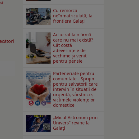
și
Cu remorca
neînmatriculată, la
frontiera Galați
Ai lucrat la o firmă
care nu mai există?
ecători
Cât costă
adeverințele de
vechime și venit
pentru pensie
Parteneriate pentru
comunitate - Sprijin
pentru salvatorii care
intervin în situații de
urgență, vârstnici și
victimele violențelor
domestice
„Micul Astronom prin
Univers” revine la
Galați