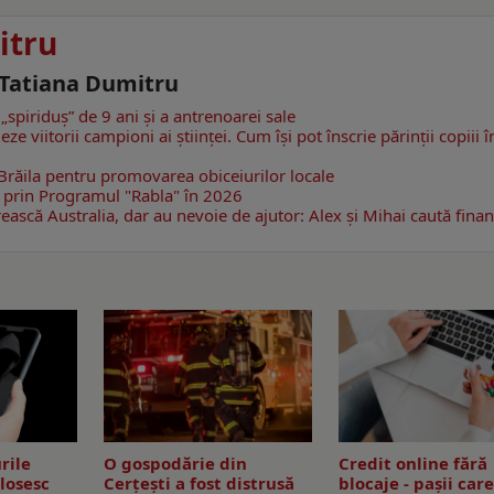
itru
- Tatiana Dumitru
 „spiriduș” de 9 ani și a antrenoarei sale
ze viitorii campioni ai științei. Cum își pot înscrie părinții copiii î
 Brăila pentru promovarea obiceiurilor locale
i prin Programul "Rabla" în 2026
ască Australia, dar au nevoie de ajutor: Alex și Mihai caută fina
rile
O gospodărie din
Credit online fără
olosesc
Cerțești a fost distrusă
blocaje - pașii car