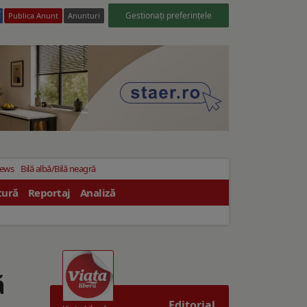
Gestionați preferințele
Publica Anunt
Anunturi
News
Bilă albă/Bilă neagră
tură
Reportaj
Analiză
ă
Editorial