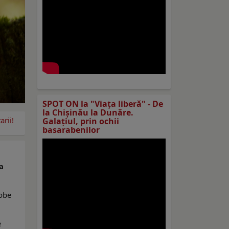
SPOT ON la "Viaţa liberă" - De
la Chișinău la Dunăre.
rii!
Galațiul, prin ochii
basarabenilor
a
robe
e