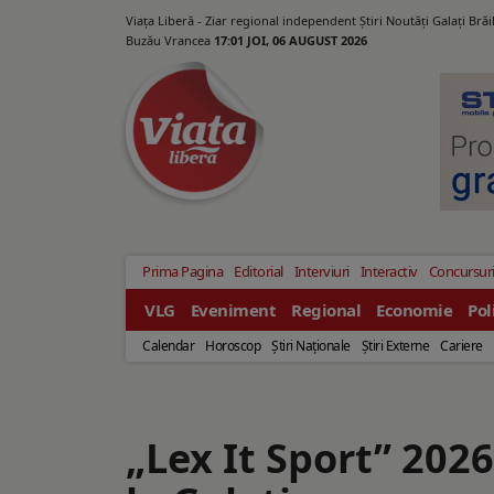
Viața Liberă - Ziar regional independent Știri Noutăți Galaţi Bră
Buzău Vrancea
17:01 JOI, 06 AUGUST 2026
Prima Pagina
Editorial
Interviuri
Interactiv
Concursur
VLG
Eveniment
Regional
Economie
Pol
Calendar
Horoscop
Ştiri Naţionale
Ştiri Externe
Cariere
„Lex It Sport” 2026