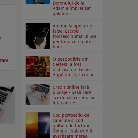
Domnului de la
Adam a îmbrățișat
gălățenii
Atenție la apelurile
false! Escrocii
folosesc numărul SRI
n
pentru a cere date și
bani
O gospodărie din
nțare
Cerțești a fost
distrusă de flăcări
după un scurtcircuit
Credit online fără
blocaje - pașii care
scurtează cererea și
întârzierile
Cod portocaliu de
caniculă și cod
galben de furtuni.
Galațiul, sub dublă
e
avertizare meteo