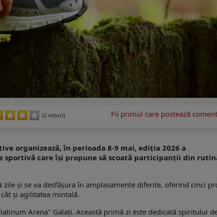
Fii primul care postează comenta
(2 voturi)
tive organizează, în perioada 8-9 mai, ediția 2026 a
 sportivă care își propune să scoată participanții din rutin
zile și se va desfășura în amplasamente diferite, oferind cinci p
 cât și agilitatea mintală.
"Platinum Arena" Galați. Această primă zi este dedicată spiritului d