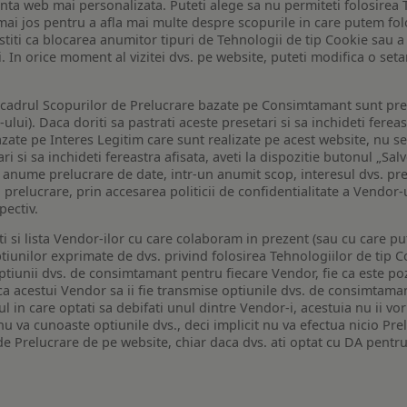
enta web mai personalizata. Puteti alege sa nu permiteti folosirea 
de mai jos pentru a afla mai multe despre scopurile in care putem fo
a stiti ca blocarea anumitor tipuri de Tehnologii de tip Cookie sau
i. In orice moment al vizitei dvs. pe website, puteti modifica o set
n cadrul Scopurilor de Prelucrare bazate pe Consimtamant sunt pre
lui). Daca doriti sa pastrati aceste presetari si sa inchideti fereas
bazate pe Interes Legitim care sunt realizate pe acest website, nu s
i si sa inchideti fereastra afisata, aveti la dispozitie butonul „Sal
o anume prelucrare de date, intr-un anumit scop, interesul dvs. pre
a prelucrare, prin accesarea politicii de confidentialitate a Vendor-u
pectiv.
iti si lista Vendor-ilor cu care colaboram in prezent (sau cu care p
iunilor exprimate de dvs. privind folosirea Tehnologiilor de tip Co
iunii dvs. de consimtamant pentru fiecare Vendor, fie ca este pozit
 ca acestui Vendor sa ii fie transmise optiunile dvs. de consimtama
ul in care optati sa debifati unul dintre Vendor-i, acestuia nu ii v
nu va cunoaste optiunile dvs., deci implicit nu va efectua nicio Pre
e Prelucrare de pe website, chiar daca dvs. ati optat cu DA pentru