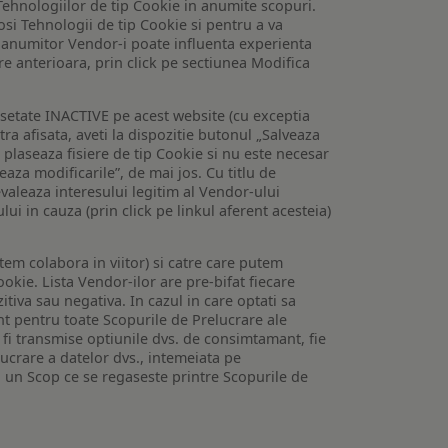
Tehnologiilor de tip Cookie in anumite scopuri.
losi Tehnologii de tip Cookie si pentru a va
 a anumitor Vendor-i poate influenta experienta
are anterioara, prin click pe sectiunea Modifica
setate INACTIVE pe acest website (cu exceptia
tra afisata, aveti la dispozitie butonul „Salveaza
e plaseaza fisiere de tip Cookie si nu este necesar
veaza modificarile”, de mai jos. Cu titlu de
valeaza interesului legitim al Vendor-ului
lui in cauza (prin click pe linkul aferent acesteia)
utem colabora in viitor) si catre care putem
okie. Lista Vendor-ilor are pre-bifat fiecare
iva sau negativa. In cazul in care optati sa
nt pentru toate Scopurile de Prelucrare ale
or fi transmise optiunile dvs. de consimtamant, fie
lucrare a datelor dvs., intemeiata pe
 un Scop ce se regaseste printre Scopurile de