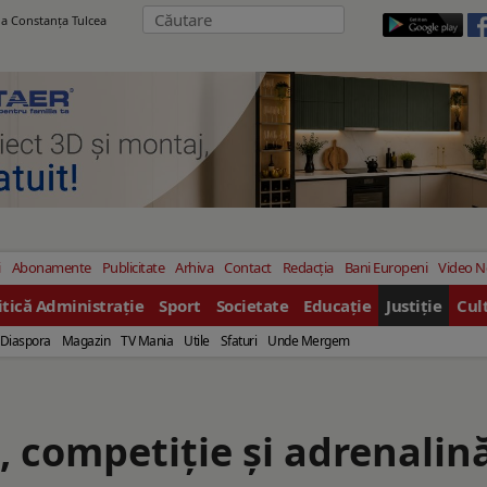
ila Constanţa Tulcea
i
Abonamente
Publicitate
Arhiva
Contact
Redacția
Bani Europeni
Video 
itică Administrație
Sport
Societate
Educație
Justiție
Cul
Diaspora
Magazin
TV Mania
Utile
Sfaturi
Unde Mergem
, competiție și adrenalin