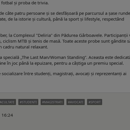
fotbal și proba de trivia.
de câte patru persoane și se desfășoară pe parcursul a șase rund
e, de la istorie și cultură, până la sport și lifestyle, respectând
ber, la Complexul "Deliria" din Pădurea Gârboavele. Participanții 
ness, ciclism MTB și tenis de masă. Toate aceste probe sunt gândite s
un cadru natural relaxant.
ba specială „The Last Man/Woman Standing”. Aceasta este dedicat
âne în joc până la epuizare, pentru a câștiga un premiu special.
ocializare între studenți, magistrați, avocați și reprezentanți ai
.
ACULTATE
STUDENTI
MAGISTRATI
AVOCATI
SPORT
6 16:24