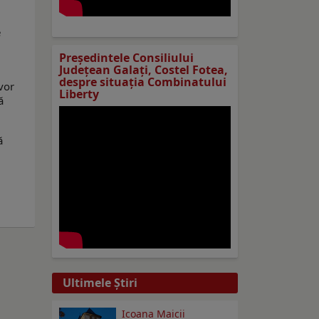
e
Preşedintele Consiliului
Judeţean Galaţi, Costel Fotea,
despre situaţia Combinatului
vor
Liberty
ă
ă
Ultimele Ştiri
Icoana Maicii