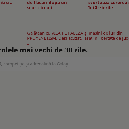
ntru a
de flăcări după un
scurtează cererea 
i
scurtcircuit
întârzierile
Gălăţean cu VILĂ PE FALEZĂ şi maşini de lux din
PROXENETISM. Deşi acuzat, lăsat în libertate de jud
»
lele mai vechi de 30 zile.
, competiție și adrenalină la Galați