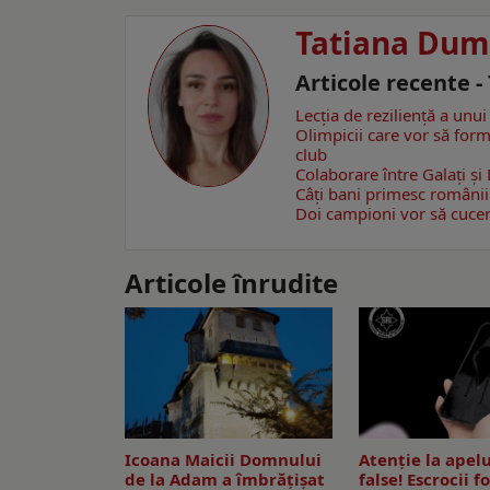
Tatiana Dum
Articole recente 
Lecția de reziliență a unui
Olimpicii care vor să forme
club
Colaborare între Galați și
Câţi bani primesc români
Doi campioni vor să cucere
Articole înrudite
Icoana Maicii Domnului
Atenție la apelu
de la Adam a îmbrățișat
false! Escrocii f