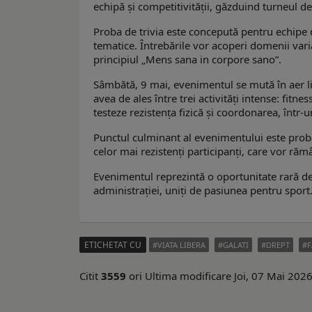
echipă și competitivității, găzduind turneul de 
Proba de trivia este concepută pentru echipe 
tematice. Întrebările vor acoperi domenii variat
principiul „Mens sana in corpore sano”.
Sâmbătă, 9 mai, evenimentul se mută în aer li
avea de ales între trei activități intense: fit
testeze rezistența fizică și coordonarea, într-
Punctul culminant al evenimentului este pro
celor mai rezistenți participanți, care vor răm
Evenimentul reprezintă o oportunitate rară de s
administrației, uniți de pasiunea pentru sport
ETICHETAT CU
VIATA LIBERA
GALATI
DREPT
F
Citit
3559
ori
Ultima modificare Joi, 07 Mai 202