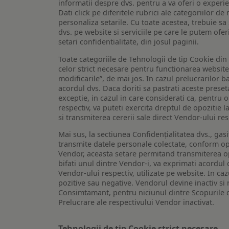
informatii despre dvs. pentru a va oferi o experi
Dati click pe diferitele rubrici ale categoriilor 
personaliza setarile. Cu toate acestea, trebuie s
dvs. pe website si serviciile pe care le putem ofer
setari confidentialitate, din josul paginii.
Toate categoriile de Tehnologii de tip Cookie di
celor strict necesare pentru functionarea website-u
modificarile”, de mai jos. In cazul prelucrarilor 
acordul dvs. Daca doriti sa pastrati aceste presetar
exceptie, in cazul in care considerati ca, pentru 
respectiv, va puteti exercita dreptul de opozitie l
si transmiterea cererii sale direct Vendor-ului res
Mai sus, la sectiunea Confidențialitatea dvs., gas
transmite datele personale colectate, conform opt
Vendor, aceasta setare permitand transmiterea opt
bifati unul dintre Vendor-i, va exprimati acordul
Vendor-ului respectiv, utilizate pe website. In caz
pozitive sau negative. Vendorul devine inactiv si 
Consimtamant, pentru niciunul dintre Scopurile d
Prelucrare ale respectivului Vendor inactivat.
Tehnologii de tip Cookie strict necesare