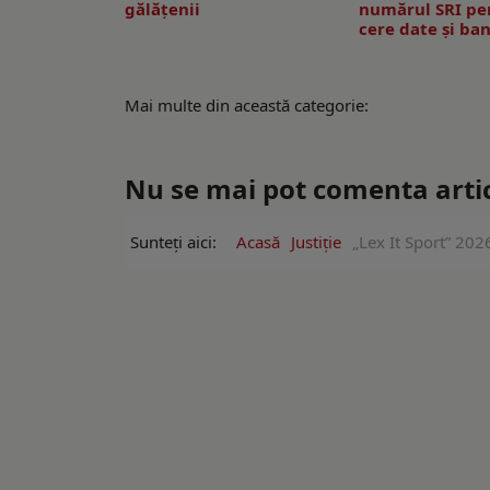
gălățenii
numărul SRI pe
cere date și ban
Mai multe din această categorie:
Nu se mai pot comenta artico
Sunteți aici:
Acasă
Justiție
„Lex It Sport” 2026