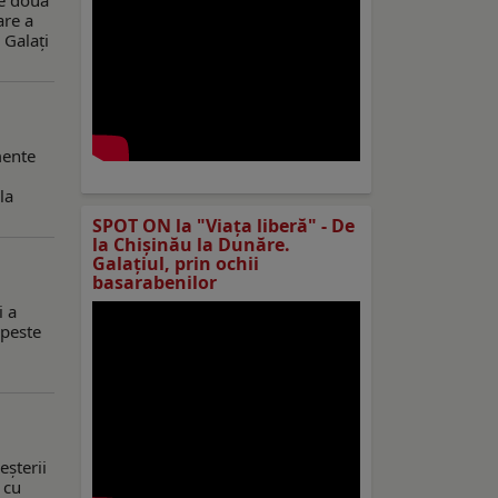
pe două
are a
 Galați
mente
la
SPOT ON la "Viaţa liberă" - De
la Chișinău la Dunăre.
Galațiul, prin ochii
basarabenilor
i a
 peste
eșterii
 cu