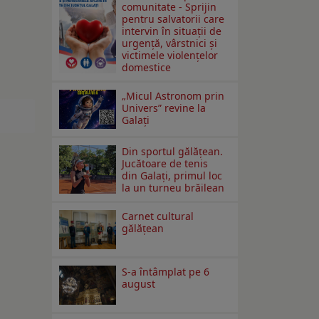
comunitate - Sprijin
pentru salvatorii care
intervin în situații de
urgență, vârstnici și
victimele violențelor
domestice
„Micul Astronom prin
Univers” revine la
Galați
Din sportul gălățean.
Jucătoare de tenis
din Galați, primul loc
la un turneu brăilean
Carnet cultural
gălăţean
S-a întâmplat pe 6
august