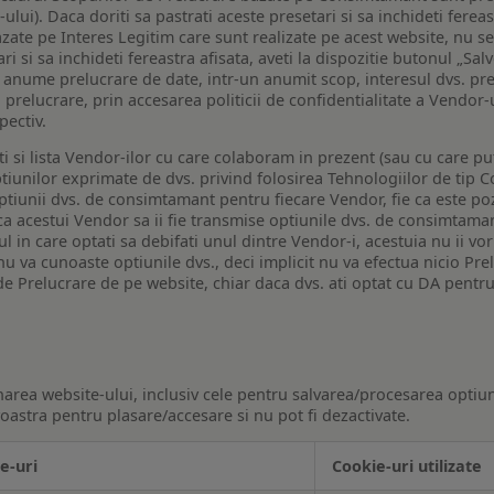
lui). Daca doriti sa pastrati aceste presetari si sa inchideti fereas
bazate pe Interes Legitim care sunt realizate pe acest website, nu s
i si sa inchideti fereastra afisata, aveti la dispozitie butonul „Sal
o anume prelucrare de date, intr-un anumit scop, interesul dvs. pre
a prelucrare, prin accesarea politicii de confidentialitate a Vendor-u
pectiv.
iti si lista Vendor-ilor cu care colaboram in prezent (sau cu care p
iunilor exprimate de dvs. privind folosirea Tehnologiilor de tip Co
iunii dvs. de consimtamant pentru fiecare Vendor, fie ca este pozit
 ca acestui Vendor sa ii fie transmise optiunile dvs. de consimtama
ul in care optati sa debifati unul dintre Vendor-i, acestuia nu ii v
nu va cunoaste optiunile dvs., deci implicit nu va efectua nicio Pre
e Prelucrare de pe website, chiar daca dvs. ati optat cu DA pentru
narea website-ului, inclusiv cele pentru salvarea/procesarea optiun
astra pentru plasare/accesare si nu pot fi dezactivate.
e-uri
Cookie-uri utilizate