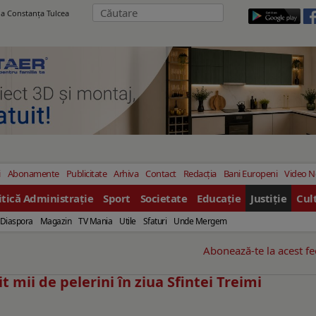
ila Constanţa Tulcea
i
Abonamente
Publicitate
Arhiva
Contact
Redacția
Bani Europeni
Video 
itică Administrație
Sport
Societate
Educație
Justiție
Cul
Diaspora
Magazin
TV Mania
Utile
Sfaturi
Unde Mergem
Abonează-te la acest f
mii de pelerini în ziua Sfintei Treimi