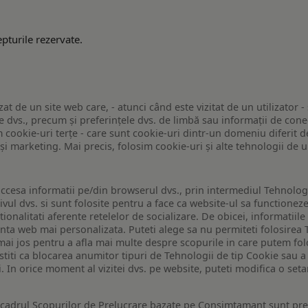
pturile rezervate.
zat de un site web care, - atunci când este vizitat de un utilizator -
 dvs., precum și preferințele dvs. de limbă sau informații de conec
ookie-uri terțe - care sunt cookie-uri dintr-un domeniu diferit de 
e și marketing. Mai precis, folosim cookie-uri și alte tehnologii de
ccesa informatii pe/din browserul dvs., prin intermediul Tehnologii
ivul dvs. si sunt folosite pentru a face ca website-ul sa functionez
tionalitati aferente retelelor de socializare. De obicei, informatiile
enta web mai personalizata. Puteti alege sa nu permiteti folosirea 
de mai jos pentru a afla mai multe despre scopurile in care putem fo
a stiti ca blocarea anumitor tipuri de Tehnologii de tip Cookie sau
i. In orice moment al vizitei dvs. pe website, puteti modifica o set
n cadrul Scopurilor de Prelucrare bazate pe Consimtamant sunt pre