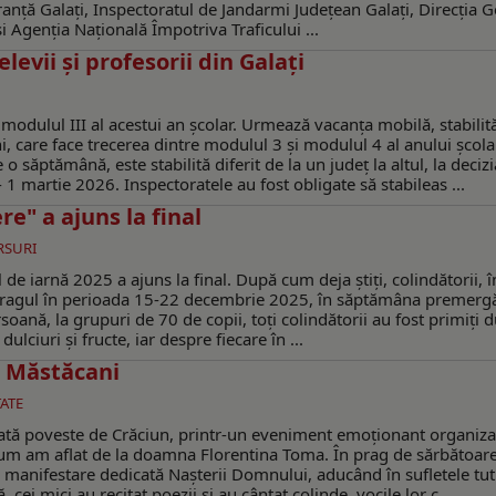
anță Galați, Inspectoratul de Jandarmi Județean Galați, Direcția 
și Agenția Națională Împotriva Traficului ...
vii și profesorii din Galaţi
n modulul III al acestui an școlar. Urmează vacanța mobilă, stabilit
i, care face trecerea dintre modulul 3 și modulul 4 al anului școla
săptămână, este stabilită diferit de la un județ la altul, la decizi
- 1 martie 2026. Inspectoratele au fost obligate să stabileas ...
re" a ajuns la final
SURI
 de iarnă 2025 a ajuns la final. După cum deja ştiţi, colindătorii, în
at pragul în perioada 15-22 decembrie 2025, în săptămâna premerg
oană, la grupuri de 70 de copii, toţi colindătorii au fost primiţi 
 dulciuri şi fructe, iar despre fiecare în ...
a Măstăcani
ATE
rată poveste de Crăciun, printr-un eveniment emoționant organiza
ă cum am aflat de la doamna Florentina Toma. În prag de sărbătoare
tr-o manifestare dedicată Nașterii Domnului, aducând în sufletele tu
ei mici au recitat poezii și au cântat colinde, vocile lor c ...