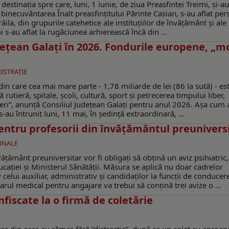
stinația spre care, luni, 1 iunie, de ziua Preasfintei Treimi, și-au
u binecuvântarea Înalt preasfințitului Părinte Casian, s-au aflat per
răila, din grupurile catehetice ale instituțiilor de învățământ și ale
ni s-au aflat la rugăciunea arhierească încă din ...
eţean Galaţi în 2026. Fondurile europene, „m
ISTRAŢIE
in care cea mai mare parte - 1,78 miliarde de lei (86 la sută) - es
rutieră, spitale, școli, cultură, sport și petrecerea timpului liber,
eri”, anunţă Consiliul Judeţean Galaţi pentru anul 2026. Aşa cum a
 s-au întrunit luni, 11 mai, în şedinţă extraordinară, ...
pentru profesorii din învățământul preunivers
IONALE
vățământ preuniversitar vor fi obligați să obțină un aviz psihiatric,
ației și Ministerul Sănătății. Măsura se aplică nu doar cadrelor
v celui auxiliar, administrativ și candidaților la funcții de conducer
rul medical pentru angajare va trebui să conțină trei avize o ...
nfiscate la o firmă de coletărie