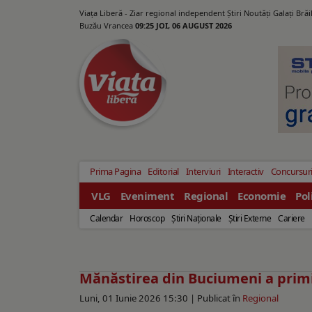
Viața Liberă - Ziar regional independent Știri Noutăți Galaţi Bră
Buzău Vrancea
09:25 JOI, 06 AUGUST 2026
Prima Pagina
Editorial
Interviuri
Interactiv
Concursur
VLG
Eveniment
Regional
Economie
Pol
Calendar
Horoscop
Ştiri Naţionale
Ştiri Externe
Cariere
Mănăstirea din Buciumeni a primit 
Luni, 01 Iunie 2026 15:30 |
Publicat în
Regional