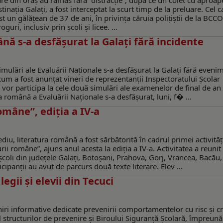
are din oraș au rămas fără ”distracție”, după ce un colet cu aproa
nația Galați, a fost interceptat la scurt timp de la preluare. Cel c
st un gălățean de 37 de ani, în privința căruia polițiștii de la BCCO
ri, inclusiv prin școli și licee. ...
nă s-a desfășurat la Galați fără incidente
imulări ale Evaluării Naționale s-a desfășurat la Galați fără eveni
a cum a fost anunțat vineri de reprezentanții Inspectoratului Școlar
 vor participa la cele două simulări ale examenelor de final de an 
a română a Evaluării Naţionale s-a desfășurat, luni, f� ...
omâne”, ediția a IV-a
diu, literatura română a fost sărbătorită în cadrul primei activităț
rii române”, ajuns anul acesta la ediția a IV-a. Activitatea a reunit
școli din județele Galați, Botoșani, Prahova, Gorj, Vrancea, Bacău,
panții au avut de parcurs două texte literare. Elev ...
egii și elevii din Tecuci
lniri informative dedicate prevenirii comportamentelor cu risc și cr
rul structurilor de prevenire și Biroului Siguranță Școlară, împreună