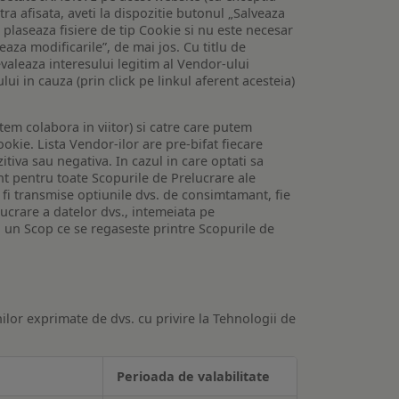
tra afisata, aveti la dispozitie butonul „Salveaza
e plaseaza fisiere de tip Cookie si nu este necesar
veaza modificarile”, de mai jos. Cu titlu de
valeaza interesului legitim al Vendor-ului
lui in cauza (prin click pe linkul aferent acesteia)
utem colabora in viitor) si catre care putem
okie. Lista Vendor-ilor are pre-bifat fiecare
iva sau negativa. In cazul in care optati sa
nt pentru toate Scopurile de Prelucrare ale
or fi transmise optiunile dvs. de consimtamant, fie
lucrare a datelor dvs., intemeiata pe
 un Scop ce se regaseste printre Scopurile de
ilor exprimate de dvs. cu privire la Tehnologii de
Perioada de valabilitate