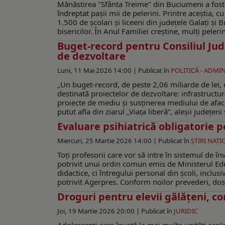
Mănăstirea "Sfânta Treime" din Buciumeni a fost de
îndreptat pașii mii de pelerini. Printre aceștia, c
1.500 de școlari și liceeni din județele Galați și B
bisericilor. În Anul Familiei creștine, mulți peleri
Buget-record pentru Consiliul Jud
de dezvoltare
Luni, 11 Mai 2026 14:00 |
Publicat în
POLITICĂ - ADMIN
„Un buget-record, de peste 2,06 miliarde de lei, d
destinată proiectelor de dezvoltare: infrastructură 
proiecte de mediu și susținerea mediului de afac
putut afla din ziarul „Viaţa liberă”, aleşii judeţeni
Evaluare psihiatrică obligatorie 
Miercuri, 25 Martie 2026 14:00 |
Publicat în
ŞTIRI NAŢ
Toți profesorii care vor să intre în sistemul de în
potrivit unui ordin comun emis de Ministerul Educ
didactice, ci întregului personal din școli, inclusi
potrivit Agerpres. Conform noilor prevederi, dosa
Droguri pentru elevii gălăţeni, co
Joi, 19 Martie 2026 20:00 |
Publicat în
JURIDIC