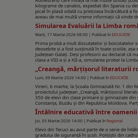
Adolescenți care învață la mai multe unități școl
kilograme de canabis, expediat din Spania cu desti
picat în plasă odată cu prețioasa încărcătură a fo
aveau de mai multă vreme informații că vinde drogu
Simularea Evaluării la Limba româ
Marți, 17 Martie 2026 08:00 |
Publicat în
EDUCAŢIE
Prima probă a mult discutatelor și boicotatelor s
deosebite și a fost susținută în toate școlile, aș
Județean Galați. Deşi profesorii au declarat că nu
clasa a VIII-a și a XII-a, simularea probei la Limb
„Creangă, mărțișorul literaturii r
Luni, 09 Martie 2026 14:00 |
Publicat în
EDUCAŢIE
Vineri, 6 martie, la Școala Gimnazială Nr. 1 din Re
proiectului județean „Creangă, mărțișorul literatu
350 de elevi din clase primare și gimnaziale din 
Constanța, Buzău și din Republica Moldova. Partici
Întâlnire educativă între oamenii l
Joi, 05 Martie 2026 14:00 |
Publicat în
Regional
Elevii din Tecuci au avut parte de o serie de întâ
gradului de siguranță în școli. Polițiștii din cad