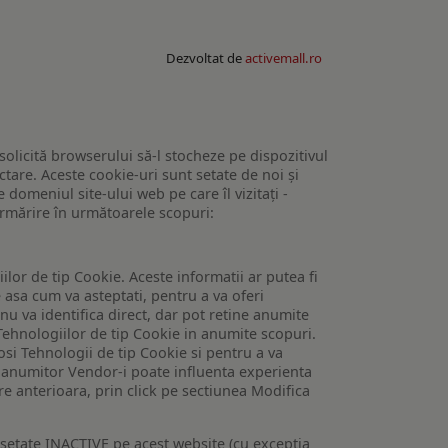
Dezvoltat de
activemall.ro
 solicită browserului să-l stocheze pe dispozitivul
tare. Aceste cookie-uri sunt setate de noi și
domeniul site-ului web pe care îl vizitați -
 urmărire în următoarele scopuri:
lor de tip Cookie. Aceste informatii ar putea fi
e asa cum va asteptati, pentru a va oferi
 nu va identifica direct, dar pot retine anumite
Tehnologiilor de tip Cookie in anumite scopuri.
losi Tehnologii de tip Cookie si pentru a va
 a anumitor Vendor-i poate influenta experienta
are anterioara, prin click pe sectiunea Modifica
setate INACTIVE pe acest website (cu exceptia