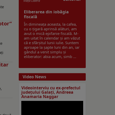
Viaţa Liberă
ste
Eliberarea din iobăgia
fiscală
otor”
În dimineața aceasta, la cafea,
cu o țigară aprinsă alături, am
avut o mică epifanie fiscală. M-
am uitat în calendar și am văzut
că e sfârșitul lunii iulie. Suntem
te
aproape la șapte luni din an, iar
gândul a venit simplu și
ţi
eliberator: abia acum, simb ...
itar
Video News
Videointerviu cu ex-prefectul
e,
judeţului Galaţi, Andreea
Anamaria Naggar