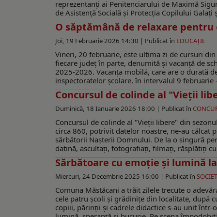
reprezentanți ai Penitenciarului de Maximă Sigur
de Asistență Socială și Protecția Copilului Galați 
O săptămână de relaxare pentru ele
Joi, 19 Februarie 2026 14:30 |
Publicat în
EDUCAŢIE
Vineri, 20 februarie, este ultima zi de cursuri di
fiecare județ în parte, denumită și vacanță de sch
2025-2026. Vacanța mobilă, care are o durată de o 
inspectoratelor școlare, în intervalul 9 februarie 
Concursul de colinde al "Vieţii libe
Duminică, 18 Ianuarie 2026 18:00 |
Publicat în
CONCUR
Concursul de colinde al "Vieţii libere" din sezonul
circa 860, potrivit datelor noastre, ne-au călc
sărbătorii Naşterii Domnului. De la o singură pers
datină, ascultaţi, fotografiaţi, filmaţi, răsplătiţi cu
Sărbătoare cu emoție și lumină l
Miercuri, 24 Decembrie 2025 16:00 |
Publicat în
SOCIET
Comuna Măstăcani a trăit zilele trecute o adevă
cele patru școli și grădinițe din localitate, dup
copiii, părinții și cadrele didactice s-au unit în
lumină, speranță și bucurie. Pe scena împodobită, c