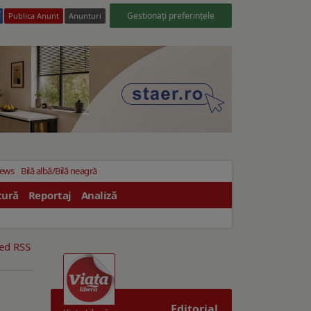
Gestionați preferințele
Publica Anunt
Anunturi
News
Bilă albă/Bilă neagră
tură
Reportaj
Analiză
eed RSS
Editorial