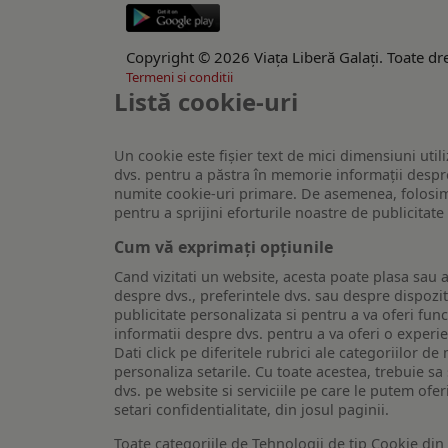
Copyright © 2026 Viaţa Liberă Galaţi. Toate dre
Termeni si conditii
Listă cookie-uri
Un cookie este fişier text de mici dimensiuni utili
dvs. pentru a păstra în memorie informații despre
numite cookie-uri primare. De asemenea, folosim c
pentru a sprijini eforturile noastre de publicitat
Cum vă exprimați opțiunile
Cand vizitati un website, acesta poate plasa sau a
despre dvs., preferintele dvs. sau despre dispozit
publicitate personalizata si pentru a va oferi func
informatii despre dvs. pentru a va oferi o experi
Dati click pe diferitele rubrici ale categoriilor 
personaliza setarile. Cu toate acestea, trebuie s
dvs. pe website si serviciile pe care le putem ofer
setari confidentialitate, din josul paginii.
Toate categoriile de Tehnologii de tip Cookie di