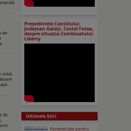
Generală
Preşedintele Consiliului
Judeţean Galaţi, Costel Fotea,
ă de
despre situaţia Combinatului
r
Liberty
a
 total,
ătoare
după
t de
Ultimele Ştiri
,
turor
Parteneriate pentru