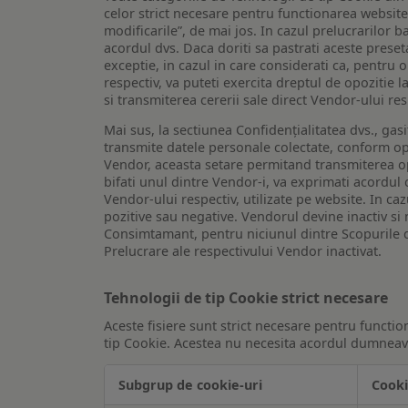
celor strict necesare pentru functionarea website-u
modificarile”, de mai jos. In cazul prelucrarilor 
acordul dvs. Daca doriti sa pastrati aceste presetar
exceptie, in cazul in care considerati ca, pentru 
respectiv, va puteti exercita dreptul de opozitie l
si transmiterea cererii sale direct Vendor-ului res
Mai sus, la sectiunea Confidențialitatea dvs., gas
transmite datele personale colectate, conform opt
Vendor, aceasta setare permitand transmiterea opt
bifati unul dintre Vendor-i, va exprimati acordul
Vendor-ului respectiv, utilizate pe website. In caz
pozitive sau negative. Vendorul devine inactiv si 
Consimtamant, pentru niciunul dintre Scopurile d
Prelucrare ale respectivului Vendor inactivat.
Tehnologii de tip Cookie strict necesare
Aceste fisiere sunt strict necesare pentru functio
tip Cookie. Acestea nu necesita acordul dumneavo
Subgrup de cookie-uri
Cooki