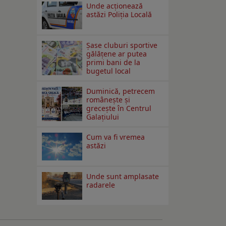
Unde acționează
astăzi Poliția Locală
Şase cluburi sportive
gălăţene ar putea
primi bani de la
bugetul local
Duminică, petrecem
româneşte şi
greceşte în Centrul
Galaţiului
Cum va fi vremea
astăzi
Unde sunt amplasate
radarele