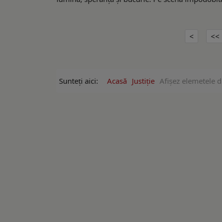
Sunteți aici:
Acasă
Justiție
Afişez elemetele d