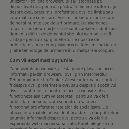
utilizator - solicită browserului să-l stocheze pe
dispozitivul dvs. pentru a păstra în memorie informații
despre dvs., precum și preferințele dvs. de limbă sau
informații de conectare. Aceste cookie-uri sunt setate
de noi și numite cookie-uri primare. De asemenea,
folosim cookie-uri terțe - care sunt cookie-uri dintr-un
domeniu diferit de domeniul site-ului web pe care îl
vizitați - pentru a sprijini eforturile noastre de
publicitate și marketing. Mai precis, folosim cookie-uri
și alte tehnologii de urmărire în următoarele scopuri:
Cum vă exprimați opțiunile
Cand vizitati un website, acesta poate plasa sau accesa
informatii pe/din browserul dvs., prin intermediul
Tehnologiilor de tip Cookie. Aceste informatii ar putea
fi despre dvs., preferintele dvs. sau despre dispozitivul
dvs. si sunt folosite pentru a face ca website-ul sa
functioneze asa cum va asteptati, pentru a va oferi
publicitate personalizata si pentru a va oferi
functionalitati aferente retelelor de socializare. De
obicei, informatiile nu va identifica direct, dar pot retine
anumite informatii despre dvs. pentru a va oferi o
experienta web mai personalizata. Puteti alege sa nu
permiteti folosirea Tehnologiilor de tip Cookie in