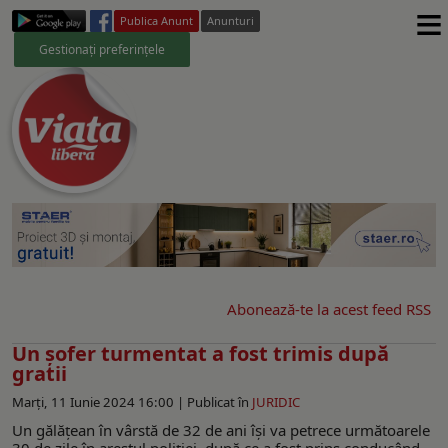
≡
Publica Anunt
Anunturi
Gestionați preferințele
Abonează-te la acest feed RSS
Un șofer turmentat a fost trimis după
gratii
Marți, 11 Iunie 2024 16:00 |
Publicat în
JURIDIC
Un gălățean în vârstă de 32 de ani își va petrece următoarele
30 de zile în arestul poliției, după ce a fost prins conducând