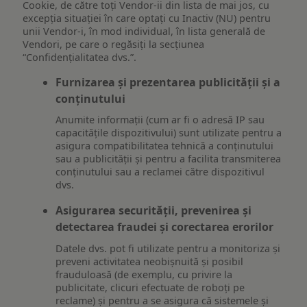
Cookie, de către toți Vendor-ii din lista de mai jos, cu
excepția situației în care optați cu Inactiv (NU) pentru
unii Vendor-i, în mod individual, în lista generală de
Vendori, pe care o regăsiți la secțiunea
“Confidențialitatea dvs.”.
Furnizarea și prezentarea publicității și a
conținutului
Anumite informații (cum ar fi o adresă IP sau
capacitățile dispozitivului) sunt utilizate pentru a
asigura compatibilitatea tehnică a conținutului
sau a publicității și pentru a facilita transmiterea
conținutului sau a reclamei către dispozitivul
dvs.
Asigurarea securității, prevenirea și
detectarea fraudei și corectarea erorilor
Datele dvs. pot fi utilizate pentru a monitoriza și
preveni activitatea neobișnuită și posibil
frauduloasă (de exemplu, cu privire la
publicitate, clicuri efectuate de roboți pe
reclame) și pentru a se asigura că sistemele și