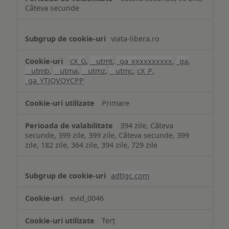
Câteva secunde
viata-libera.ro
cX_G
,
__utmt
,
_ga_xxxxxxxxxx
,
_ga
,
__utmb
,
__utma
,
__utmz
,
__utmc
,
cX_P
,
_ga_YTJQVQYCPP
Primare
394 zile, Câteva
secunde, 399 zile, 399 zile, Câteva secunde, 399
zile, 182 zile, 364 zile, 394 zile, 729 zile
adtlgc.com
evid_0046
Terț