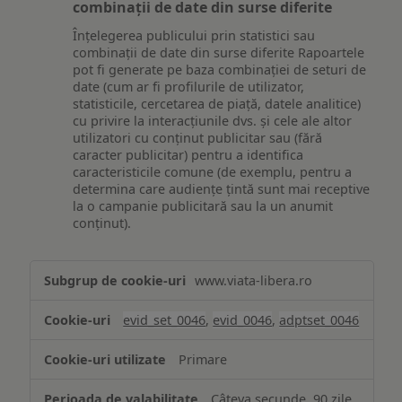
combinații de date din surse diferite
Înțelegerea publicului prin statistici sau
combinații de date din surse diferite Rapoartele
pot fi generate pe baza combinației de seturi de
date (cum ar fi profilurile de utilizator,
statisticile, cercetarea de piață, datele analitice)
cu privire la interacțiunile dvs. și cele ale altor
utilizatori cu conținut publicitar sau (fără
caracter publicitar) pentru a identifica
caracteristicile comune (de exemplu, pentru a
determina care audiențe țintă sunt mai receptive
la o campanie publicitară sau la un anumit
conținut).
Măsurare
www.viata-libera.ro
și
analiză
evid_set_0046
,
evid_0046
,
adptset_0046
Primare
Câteva secunde, 90 zile,