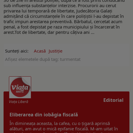
sub influența substanțelor interzise. Procurorii au cerut
privarea lui temporară de libertate, Judecătoria Galați
admițând că circumstanțele în care polițiștii l-au depistat în
trafic impun arestarea preventivă. Bărbatul, cercetat acum
penal, a fost depistat pe raza municipiului și încarcerat în
arest.Tot de libertate, dar pentru câțiva ani ...
Sunteți aici:
Acasă
Justiție
Afişez elemetele după tag: turmentat
Editorial
Viaţa Liberă
Eliberarea din iobăgia fiscală
În dimineața aceasta, la cafea, cu o țigară aprinsă
alături, am avut o mică epifanie fiscală. M-am uitat în