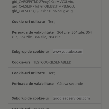
gid_CAESEPiTkDG7exy2KceMVCXLAio,
gid_CAESEJK7TuJ7mQILB85hMPIMiGU,
gid_CAESEE1Q8j8XYhKTunN6aEgWlig
Terț
364 zile, 364 zile, 364
zile, 364 zile, 364 zile, 364 zile
www.youtube.com
TESTCOOKIESENABLED
Terț
Câteva secunde
googleadservices.com
ar_debug