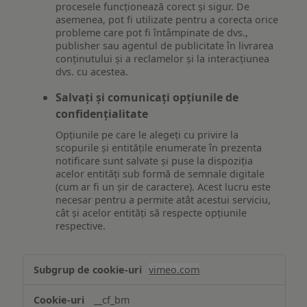
procesele funcționează corect și sigur. De
asemenea, pot fi utilizate pentru a corecta orice
probleme care pot fi întâmpinate de dvs.,
publisher sau agentul de publicitate în livrarea
conținutului și a reclamelor și la interacțiunea
dvs. cu acestea.
Salvați și comunicați opțiunile de
confidențialitate
Opțiunile pe care le alegeți cu privire la
scopurile și entitățile enumerate în prezenta
notificare sunt salvate și puse la dispoziția
acelor entități sub formă de semnale digitale
(cum ar fi un șir de caractere). Acest lucru este
necesar pentru a permite atât acestui serviciu,
cât și acelor entități să respecte opțiunile
respective.
Asigurarea
vimeo.com
funcționalităților
website-
__cf_bm