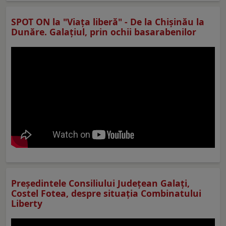
SPOT ON la "Viaţa liberă" - De la Chișinău la
Dunăre. Galațiul, prin ochii basarabenilor
Preşedintele Consiliului Judeţean Galaţi,
Costel Fotea, despre situaţia Combinatului
Liberty