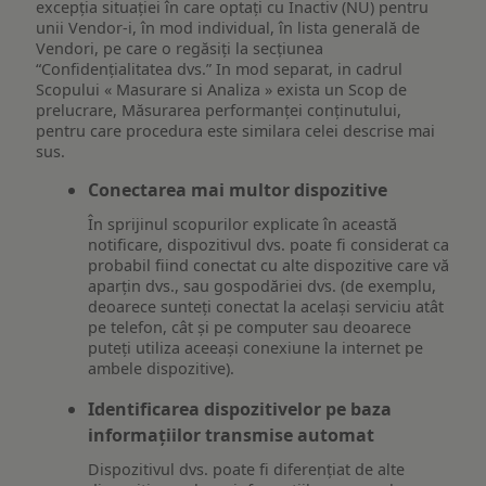
excepția situației în care optați cu Inactiv (NU) pentru
unii Vendor-i, în mod individual, în lista generală de
Vendori, pe care o regăsiți la secțiunea
“Confidențialitatea dvs.” In mod separat, in cadrul
Scopului « Masurare si Analiza » exista un Scop de
prelucrare, Măsurarea performanței conținutului,
pentru care procedura este similara celei descrise mai
sus.
Conectarea mai multor dispozitive
În sprijinul scopurilor explicate în această
notificare, dispozitivul dvs. poate fi considerat ca
probabil fiind conectat cu alte dispozitive care vă
aparțin dvs., sau gospodăriei dvs. (de exemplu,
deoarece sunteți conectat la același serviciu atât
pe telefon, cât și pe computer sau deoarece
puteți utiliza aceeași conexiune la internet pe
ambele dispozitive).
Identificarea dispozitivelor pe baza
informațiilor transmise automat
Dispozitivul dvs. poate fi diferențiat de alte