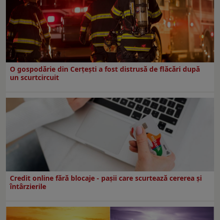
O gospodărie din Cerțești a fost distrusă de flăcări după
un scurtcircuit
Credit online fără blocaje - pașii care scurtează cererea și
întârzierile