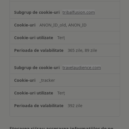
tribalfusion.com
ANON_ID_old, ANON_ID
Terț
365 zile, 89 zile
travelaudience.com
_tracker
Terț
392 zile
Stocarea și/sau accesarea informațiilor de pe