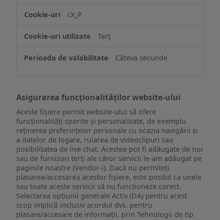
accesarea
cX_P
informațiilor
de
Terț
pe
un
Câteva secunde
dispozitiv
Asigurarea funcționalităților website-ului
Aceste fișiere permit website-ului să ofere
funcționalități sporite și personalizate, de exemplu
reţinerea preferinţelor personale cu ocazia navigării și
a datelor de logare, rularea de videoclipuri sau
posibilitatea de live chat. Acestea pot fi adăugate de noi
sau de furnizori terți ale căror servicii le-am adăugat pe
paginile noastre (Vendor-i). Dacă nu permiteți
plasarea/accesarea acestor fișiere, este posibil ca unele
sau toate aceste servicii să nu funcționeze corect.
Selectarea opțiunii generale Activ (DA) pentru acest
scop implică inclusiv acordul dvs. pentru
plasare/accesare de informații, prin Tehnologii de tip