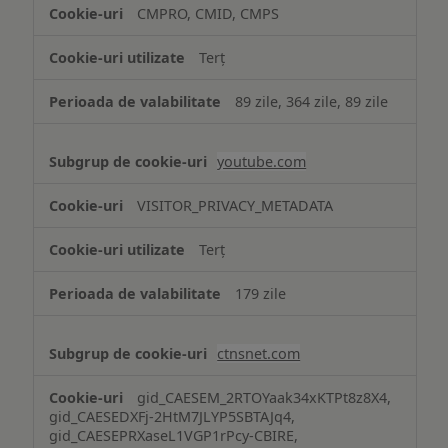
CMPRO, CMID, CMPS
Terț
89 zile, 364 zile, 89 zile
youtube.com
VISITOR_PRIVACY_METADATA
Terț
179 zile
ctnsnet.com
gid_CAESEM_2RTOYaak34xKTPt8z8X4,
gid_CAESEDXFj-2HtM7JLYP5SBTAJq4,
gid_CAESEPRXaseL1VGP1rPcy-CBIRE,