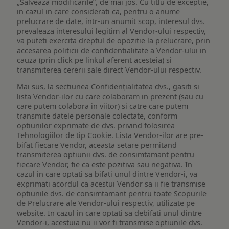
„Salveaza modificarile”, de mai jos. Cu titlu de exceptie,
in cazul in care considerati ca, pentru o anume
prelucrare de date, intr-un anumit scop, interesul dvs.
prevaleaza interesului legitim al Vendor-ului respectiv,
va puteti exercita dreptul de opozitie la prelucrare, prin
accesarea politicii de confidentialitate a Vendor-ului in
cauza (prin click pe linkul aferent acesteia) si
transmiterea cererii sale direct Vendor-ului respectiv.
Mai sus, la sectiunea Confidențialitatea dvs., gasiti si
lista Vendor-ilor cu care colaboram in prezent (sau cu
care putem colabora in viitor) si catre care putem
transmite datele personale colectate, conform
optiunilor exprimate de dvs. privind folosirea
Tehnologiilor de tip Cookie. Lista Vendor-ilor are pre-
bifat fiecare Vendor, aceasta setare permitand
transmiterea optiunii dvs. de consimtamant pentru
fiecare Vendor, fie ca este pozitiva sau negativa. In
cazul in care optati sa bifati unul dintre Vendor-i, va
exprimati acordul ca acestui Vendor sa ii fie transmise
optiunile dvs. de consimtamant pentru toate Scopurile
de Prelucrare ale Vendor-ului respectiv, utilizate pe
website. In cazul in care optati sa debifati unul dintre
Vendor-i, acestuia nu ii vor fi transmise optiunile dvs.