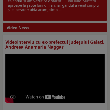
calendar și am văzut că e sfârșitul lunii iulie. Suntem
aproape la șapte luni din an, iar gândul a venit simplu
și eliberator: abia acum, simb ...
Video News
Videointerviu cu ex-prefectul judeţului Galaţi,
Andreea Anamaria Naggar