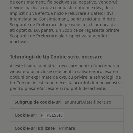
de consimtamant, fie pozitive sau negative. Vendorul
devine inactiv si nu va cunoaste optiunile dvs., deci
implicit nu va efectua nicio Prelucrare a datelor dvs.,
intemeiata pe Consimtamant, pentru niciunul dintre
Scopurile de Prelucrare de pe website, chiar daca dvs.
ati optat cu DA pentru un Scop ce se regaseste printre
Scopurile de Prelucrare ale respectivului Vendor
inactivat.
Tehnologii de tip Cookie strict necesare
Aceste fisiere sunt strict necesare pentru functionarea
website-ului, inclusiv cele pentru salvarea/procesarea
optiunilor exprimate de dvs. cu privire la Tehnologii de
tip Cookie. Acestea nu necesita acordul dumneavoastra
pentru plasare/accesare si nu pot fi dezactivate.
Tehnologii
anunturi.viata-libera.ro
de
tip
PHPSESSID
Cookie
strict
Primare
necesare