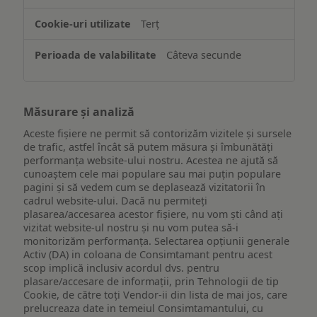
ului
Terț
Câteva secunde
Măsurare și analiză
Aceste fișiere ne permit să contorizăm vizitele și sursele
de trafic, astfel încât să putem măsura și îmbunătăți
performanța website-ului nostru. Acestea ne ajută să
cunoaștem cele mai populare sau mai puțin populare
pagini și să vedem cum se deplasează vizitatorii în
cadrul website-ului. Dacă nu permiteți
plasarea/accesarea acestor fișiere, nu vom ști când ați
vizitat website-ul nostru și nu vom putea să-i
monitorizăm performanța. Selectarea opțiunii generale
Activ (DA) in coloana de Consimtamant pentru acest
scop implică inclusiv acordul dvs. pentru
plasare/accesare de informații, prin Tehnologii de tip
Cookie, de către toți Vendor-ii din lista de mai jos, care
prelucreaza date in temeiul Consimtamantului, cu