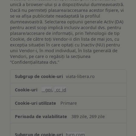
unică a browser-ului și a dispozitivului dumneavoastră.
Dacă nu permiteți plasarea/accesarea acestor fișiere, vi
se va afișa publicitate neadaptată la profilul
dumneavoastră. Selectarea opțiunii generale Activ (DA)
pentru acest scop implică inclusiv acordul dvs. pentru
plasare/accesare de informații, prin Tehnologii de tip
Cookie, de către toți Vendor-ii din lista de mai jos, cu
excepția situației în care optați cu Inactiv (NU) pentru
unii Vendor-i, în mod individual, în lista generală de
Vendori, pe care o regăsiți la secțiunea
“Confidențialitatea dvs.”
Publicitate
viata-libera.ro
țintită
(targetată)
__gpi
,
_cc_id
Primare
389 zile, 269 zile
turn.com