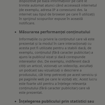
dispozitive pe baza informațiilor pe care le
trimite automat atunci când accesează internetul
(de exemplu, adresa IP a conexiunii dvs. la
internet sau tipul de browser pe care îl utilizați)
în sprijinul scopurilor expuse în această
notificare.
Măsurarea performanței conținutului
Informațiile cu privire la conținutul care vă este
prezentat și la modul în care interacționați cu
acesta pot fi utilizate pentru a stabili dacă, de
exemplu, conținutul (fără caracter publicitar) a
ajuns la publicul vizat și dacă corespunde
intereselor dvs. De exemplu, indiferent dacă
citiți un articol, vizionați un videoclip, ascultați
un podcast sau vizualizați o descriere a
produsului, cât timp petreceți pe acest serviciu și
pe paginile web pe care le vizitați etc. Acest lucru
este foarte util pentru a înțelege relevanța
conținutului (fără caracter publicitar) care vă
este prezentat.
Înțelegerea publicului prin statistici sau