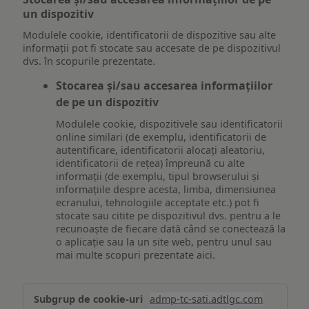
un dispozitiv
Modulele cookie, identificatorii de dispozitive sau alte
informații pot fi stocate sau accesate de pe dispozitivul
dvs. în scopurile prezentate.
Stocarea și/sau accesarea informațiilor
de pe un dispozitiv
Modulele cookie, dispozitivele sau identificatorii
online similari (de exemplu, identificatorii de
autentificare, identificatorii alocați aleatoriu,
identificatorii de rețea) împreună cu alte
informații (de exemplu, tipul browserului și
informațiile despre acesta, limba, dimensiunea
ecranului, tehnologiile acceptate etc.) pot fi
stocate sau citite pe dispozitivul dvs. pentru a le
recunoaște de fiecare dată când se conectează la
o aplicație sau la un site web, pentru unul sau
mai multe scopuri prezentate aici.
Stocarea
admp-tc-sati.adtlgc.com
și/sau