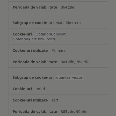
364 zile
viata-libera.ro
OptanonConsent
,
OptanonAlertBoxClosed
Primare
364 zile, 364 zile
quantserve.com
mc, d
Terț
365 zile, 90 zile