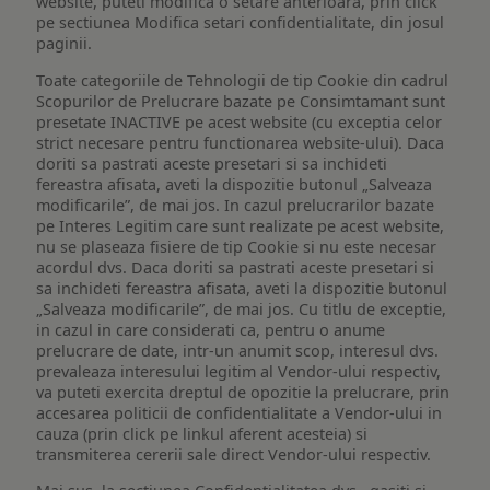
website, puteti modifica o setare anterioara, prin click
pe sectiunea Modifica setari confidentialitate, din josul
paginii.
Toate categoriile de Tehnologii de tip Cookie din cadrul
Scopurilor de Prelucrare bazate pe Consimtamant sunt
presetate INACTIVE pe acest website (cu exceptia celor
strict necesare pentru functionarea website-ului). Daca
doriti sa pastrati aceste presetari si sa inchideti
fereastra afisata, aveti la dispozitie butonul „Salveaza
modificarile”, de mai jos. In cazul prelucrarilor bazate
pe Interes Legitim care sunt realizate pe acest website,
nu se plaseaza fisiere de tip Cookie si nu este necesar
acordul dvs. Daca doriti sa pastrati aceste presetari si
sa inchideti fereastra afisata, aveti la dispozitie butonul
„Salveaza modificarile”, de mai jos. Cu titlu de exceptie,
in cazul in care considerati ca, pentru o anume
prelucrare de date, intr-un anumit scop, interesul dvs.
prevaleaza interesului legitim al Vendor-ului respectiv,
va puteti exercita dreptul de opozitie la prelucrare, prin
accesarea politicii de confidentialitate a Vendor-ului in
cauza (prin click pe linkul aferent acesteia) si
transmiterea cererii sale direct Vendor-ului respectiv.