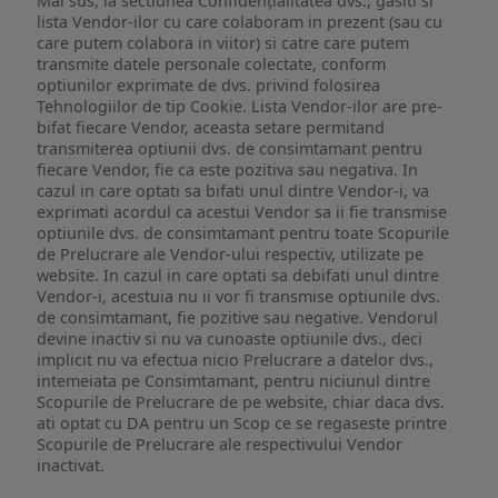
Mai sus, la sectiunea Confidențialitatea dvs., gasiti si
lista Vendor-ilor cu care colaboram in prezent (sau cu
care putem colabora in viitor) si catre care putem
transmite datele personale colectate, conform
optiunilor exprimate de dvs. privind folosirea
Tehnologiilor de tip Cookie. Lista Vendor-ilor are pre-
bifat fiecare Vendor, aceasta setare permitand
transmiterea optiunii dvs. de consimtamant pentru
fiecare Vendor, fie ca este pozitiva sau negativa. In
cazul in care optati sa bifati unul dintre Vendor-i, va
exprimati acordul ca acestui Vendor sa ii fie transmise
optiunile dvs. de consimtamant pentru toate Scopurile
de Prelucrare ale Vendor-ului respectiv, utilizate pe
website. In cazul in care optati sa debifati unul dintre
Vendor-i, acestuia nu ii vor fi transmise optiunile dvs.
de consimtamant, fie pozitive sau negative. Vendorul
devine inactiv si nu va cunoaste optiunile dvs., deci
implicit nu va efectua nicio Prelucrare a datelor dvs.,
intemeiata pe Consimtamant, pentru niciunul dintre
Scopurile de Prelucrare de pe website, chiar daca dvs.
ati optat cu DA pentru un Scop ce se regaseste printre
Scopurile de Prelucrare ale respectivului Vendor
inactivat.