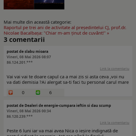
Mai multe din această categorie:
Raportul pe trei ani de activitate al preşedintelui CJ, prof.dr.
Nicolae Bacalbaşa: "Chiar m-am ţinut de cuvânt!" »
3
comentarii
postat de slabu mioara
Vineri, 08 Mai 2026 08:07
86.124.201.***
Link la comentariu
Vai vai vai te doare capul ca a mai zis si asta ceva ,voi nu
va dati demisia ?Ai alergat sa-ti faci tu personal carul mare
0
6
postat de Dealeri de energie-cumpara ieftin si dau scump
Vineri, 08 Mai 2026 00:34
86.120.239.***
Link la comentariu
Peste 6 luni iar va mai avea Nica o ieșire indignată de
prețul ridicat la energie...tot așa până la finalul