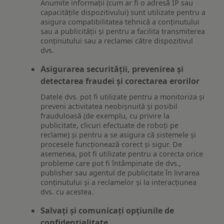
Anumite informații (cum ar fi o adresă IP sau
capacitățile dispozitivului) sunt utilizate pentru a
asigura compatibilitatea tehnică a conținutului
sau a publicității și pentru a facilita transmiterea
conținutului sau a reclamei către dispozitivul
dvs.
Asigurarea securității, prevenirea și
detectarea fraudei și corectarea erorilor
Datele dvs. pot fi utilizate pentru a monitoriza și
preveni activitatea neobișnuită și posibil
frauduloasă (de exemplu, cu privire la
publicitate, clicuri efectuate de roboți pe
reclame) și pentru a se asigura că sistemele și
procesele funcționează corect și sigur. De
asemenea, pot fi utilizate pentru a corecta orice
probleme care pot fi întâmpinate de dvs.,
publisher sau agentul de publicitate în livrarea
conținutului și a reclamelor și la interacțiunea
dvs. cu acestea.
Salvați și comunicați opțiunile de
confidențialitate