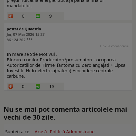
mandatului.
0
9
postat de Quaestio
Joi, 07 Mai 2026 15:27
86.124.202.***
Link la comentariu
In mare se Stie Motivul .
Blocarea noilor Producatori/prosumatori - ocuparea
Autorizatiilor de 'Firme' fantoma cu Zero angajati + Lipsa
Investitii Hidroelectrica(baterii) +inchidere centrale
carbune.
0
13
Nu se mai pot comenta articolele mai
vechi de 30 zile.
Sunteți aici:
Acasă
Politică Administrație