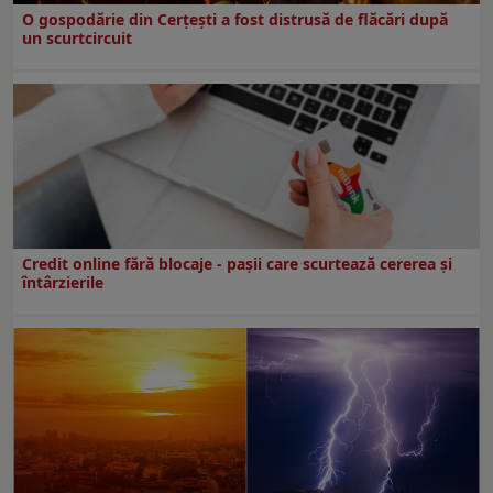
O gospodărie din Cerțești a fost distrusă de flăcări după
un scurtcircuit
Credit online fără blocaje - pașii care scurtează cererea și
întârzierile