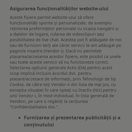
Asigurarea funcționalităților website-ului
Aceste fișiere permit website-ului să ofere
funcționalități sporite și personalizate, de exemplu
reţinerea preferinţelor personale cu ocazia navigării și
a datelor de logare, rularea de videoclipuri sau
posibilitatea de live chat. Acestea pot fi adăugate de noi
sau de furnizori terți ale căror servicii le-am adăugat pe
paginile noastre (Vendor-i). Dacă nu permiteți
plasarea/accesarea acestor fișiere, este posibil ca unele
sau toate aceste servicii să nu funcționeze corect.
Selectarea opțiunii generale Activ (DA) pentru acest
scop implică inclusiv acordul dvs. pentru
plasare/accesare de informații, prin Tehnologii de tip
Cookie, de către toți Vendor-ii din lista de mai jos, cu
excepția situației în care optați cu Inactiv (NU) pentru
unii Vendor-i, în mod individual, în lista generală de
Vendori, pe care o regăsiți la secțiunea
“Confidențialitatea dvs.”.
Furnizarea și prezentarea publicității și a
conținutului