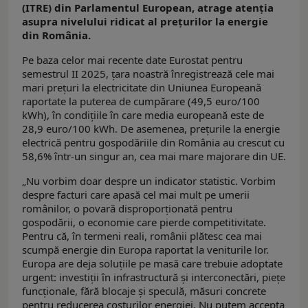
(ITRE) din Parlamentul European, atrage atenția
asupra nivelului ridicat al prețurilor la energie
din România.
Pe baza celor mai recente date Eurostat pentru
semestrul II 2025, țara noastră înregistrează cele mai
mari prețuri la electricitate din Uniunea Europeană
raportate la puterea de cumpărare (49,5 euro/100
kWh), în condițiile în care media europeană este de
28,9 euro/100 kWh. De asemenea, prețurile la energie
electrică pentru gospodăriile din România au crescut cu
58,6% într-un singur an, cea mai mare majorare din UE.
„Nu vorbim doar despre un indicator statistic. Vorbim
despre facturi care apasă cel mai mult pe umerii
românilor, o povară disproporționată pentru
gospodării, o economie care pierde competitivitate.
Pentru că, în termeni reali, românii plătesc cea mai
scumpă energie din Europa raportat la veniturile lor.
Europa are deja soluțiile pe masă care trebuie adoptate
urgent: investiții în infrastructură și interconectări, piețe
funcționale, fără blocaje și speculă, măsuri concrete
pentru reducerea costurilor energiei. Nu putem accepta