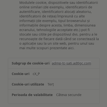
Modulele cookie, dispozitivele sau identificatorii
online similari (de exemplu, identificatorii de
autentificare, identificatorii alocați aleatoriu,
identificatorii de rețea) împreună cu alte
informații (de exemplu, tipul browserului și
informațiile despre acesta, limba, dimensiunea
ecranului, tehnologiile acceptate etc.) pot fi
stocate sau citite pe dispozitivul dvs. pentru a le
recunoaște de fiecare dată când se conectează la
o aplicație sau la un site web, pentru unul sau
mai multe scopuri prezentate aici.
Stocarea
admp-tc-sati.adtlgc.com
și/sau
accesarea
cX_P
informațiilor
de
Terț
pe
un
Câteva secunde
dispozitiv