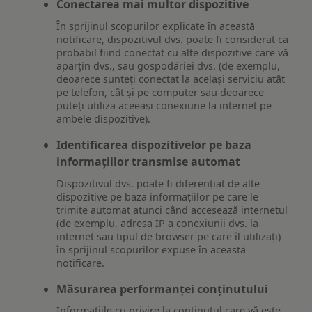
Conectarea mai multor dispozitive
În sprijinul scopurilor explicate în această
notificare, dispozitivul dvs. poate fi considerat ca
probabil fiind conectat cu alte dispozitive care vă
aparțin dvs., sau gospodăriei dvs. (de exemplu,
deoarece sunteți conectat la același serviciu atât
pe telefon, cât și pe computer sau deoarece
puteți utiliza aceeași conexiune la internet pe
ambele dispozitive).
Identificarea dispozitivelor pe baza
informațiilor transmise automat
Dispozitivul dvs. poate fi diferențiat de alte
dispozitive pe baza informațiilor pe care le
trimite automat atunci când accesează internetul
(de exemplu, adresa IP a conexiunii dvs. la
internet sau tipul de browser pe care îl utilizați)
în sprijinul scopurilor expuse în această
notificare.
Măsurarea performanței conținutului
Informațiile cu privire la conținutul care vă este