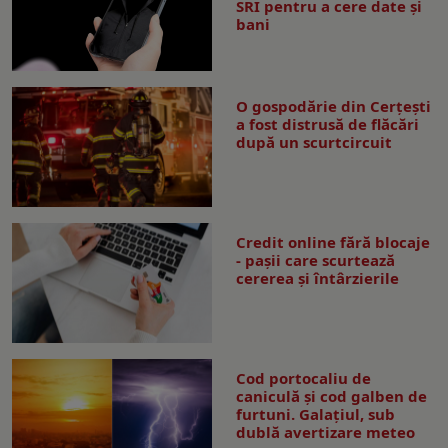
SRI pentru a cere date și
bani
O gospodărie din Cerțești
a fost distrusă de flăcări
după un scurtcircuit
Credit online fără blocaje
- pașii care scurtează
cererea și întârzierile
Cod portocaliu de
caniculă și cod galben de
furtuni. Galațiul, sub
dublă avertizare meteo