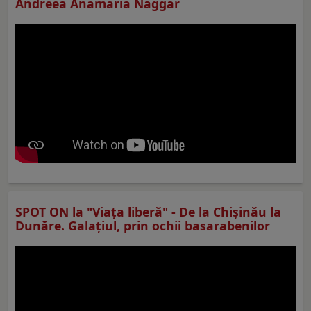
Andreea Anamaria Naggar
SPOT ON la "Viaţa liberă" - De la Chișinău la
Dunăre. Galațiul, prin ochii basarabenilor