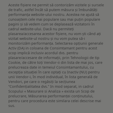
Aceste fișiere ne permit să contorizăm vizitele și sursele
de trafic, astfel încât să putem măsura și îmbunătăți
performanța website-ului nostru. Acestea ne ajută să
cunoaștem cele mai populare sau mai puțin populare
pagini și să vedem cum se deplasează vizitatorii în
cadrul website-ului. Dacă nu permiteți
plasarea/accesarea acestor fișiere, nu vom ști când ați
vizitat website-ul nostru și nu vom putea să-i
monitorizăm performanța. Selectarea opțiunii generale
Activ (DA) in coloana de Consimtamant pentru acest
scop implică inclusiv acordul dvs. pentru
plasare/accesare de informații, prin Tehnologii de tip
Cookie, de către toți Vendor-ii din lista de mai jos, care
prelucreaza date in temeiul Consimtamantului, cu
excepția situației în care optați cu Inactiv (NU) pentru
unii Vendor-i, în mod individual, în lista generală de
Vendori, pe care o regăsiți la secțiunea
“Confidențialitatea dvs.” In mod separat, in cadrul
Scopului « Masurare si Analiza » exista un Scop de
prelucrare, Măsurarea performanței conținutului,
pentru care procedura este similara celei descrise mai
sus.