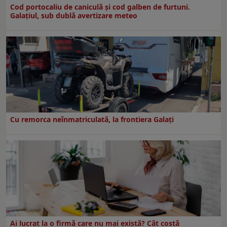
Cod portocaliu de caniculă și cod galben de furtuni.
Galațiul, sub dublă avertizare meteo
Cu remorca neînmatriculată, la frontiera Galați
Ai lucrat la o firmă care nu mai există? Cât costă