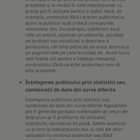
prezentat și la modul în care interacționați cu
acesta pot fi utilizate pentru a stabili dacă, de
exemplu, conținutul (fără caracter publicitar) a
ajuns la publicul vizat și dacă corespunde
intereselor dvs. De exemplu, indiferent dacă
citiți un articol, vizionați un videoclip, ascultați
un podcast sau vizualizați o descriere a
produsului, cât timp petreceți pe acest serviciu și
pe paginile web pe care le vizitați etc. Acest lucru
este foarte util pentru a înțelege relevanța
conținutului (fără caracter publicitar) care vă
este prezentat.
Înțelegerea publicului prin statistici sau
combinații de date din surse diferite
Înțelegerea publicului prin statistici sau
combinații de date din surse diferite Rapoartele
pot fi generate pe baza combinației de seturi de
date (cum ar fi profilurile de utilizator,
statisticile, cercetarea de piață, datele analitice)
cu privire la interacțiunile dvs. și cele ale altor
utilizatori cu conținut publicitar sau (fără