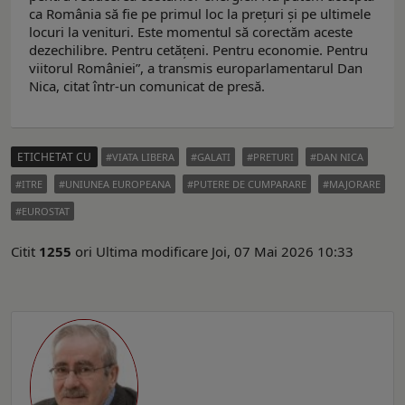
ca România să fie pe primul loc la prețuri și pe ultimele
locuri la venituri. Este momentul să corectăm aceste
dezechilibre. Pentru cetățeni. Pentru economie. Pentru
viitorul României”, a transmis europarlamentarul Dan
Nica, citat într-un comunicat de presă.
ETICHETAT CU
VIATA LIBERA
GALATI
PRETURI
DAN NICA
ITRE
UNIUNEA EUROPEANA
PUTERE DE CUMPARARE
MAJORARE
EUROSTAT
Citit
1255
ori
Ultima modificare Joi, 07 Mai 2026 10:33