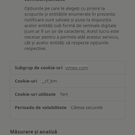
Opțiunile pe care le alegeți cu privire la
scopurile și entitățile enumerate în prezenta
notificare sunt salvate și puse la dispoziția
acelor entități sub formă de semnale digitale
(cum ar fi un șir de caractere). Acest lucru este
necesar pentru a permite atât acestui serviciu,
cât și acelor entități să respecte opțiunile
respective.
Asigurarea
vimeo.com
funcționalităților
website-
__cf_bm
ului
Terț
Câteva secunde
Măsurare și analiză