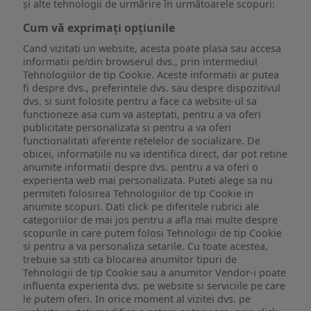
și alte tehnologii de urmărire în următoarele scopuri:
Cum vă exprimați opțiunile
Cand vizitati un website, acesta poate plasa sau accesa
informatii pe/din browserul dvs., prin intermediul
Tehnologiilor de tip Cookie. Aceste informatii ar putea
fi despre dvs., preferintele dvs. sau despre dispozitivul
dvs. si sunt folosite pentru a face ca website-ul sa
functioneze asa cum va asteptati, pentru a va oferi
publicitate personalizata si pentru a va oferi
functionalitati aferente retelelor de socializare. De
obicei, informatiile nu va identifica direct, dar pot retine
anumite informatii despre dvs. pentru a va oferi o
experienta web mai personalizata. Puteti alege sa nu
permiteti folosirea Tehnologiilor de tip Cookie in
anumite scopuri. Dati click pe diferitele rubrici ale
categoriilor de mai jos pentru a afla mai multe despre
scopurile in care putem folosi Tehnologii de tip Cookie
si pentru a va personaliza setarile. Cu toate acestea,
trebuie sa stiti ca blocarea anumitor tipuri de
Tehnologii de tip Cookie sau a anumitor Vendor-i poate
influenta experienta dvs. pe website si serviciile pe care
le putem oferi. In orice moment al vizitei dvs. pe