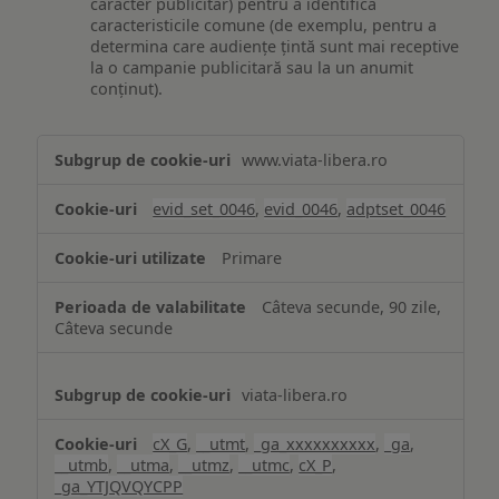
caracter publicitar) pentru a identifica
caracteristicile comune (de exemplu, pentru a
determina care audiențe țintă sunt mai receptive
la o campanie publicitară sau la un anumit
conținut).
Măsurare
www.viata-libera.ro
și
analiză
evid_set_0046
,
evid_0046
,
adptset_0046
Primare
Câteva secunde, 90 zile,
Câteva secunde
viata-libera.ro
cX_G
,
__utmt
,
_ga_xxxxxxxxxx
,
_ga
,
__utmb
,
__utma
,
__utmz
,
__utmc
,
cX_P
,
_ga_YTJQVQYCPP