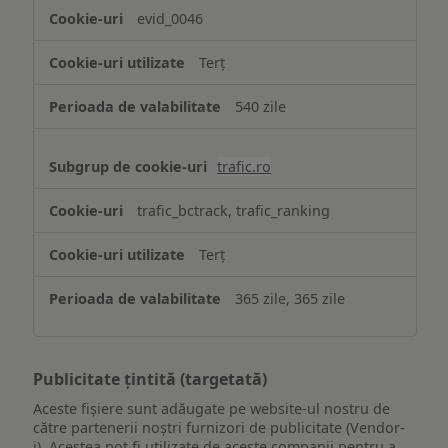
evid_0046
Terț
540 zile
trafic.ro
trafic_bctrack, trafic_ranking
Terț
365 zile, 365 zile
Publicitate țintită (targetată)
Aceste fișiere sunt adăugate pe website-ul nostru de
către partenerii noștri furnizori de publicitate (Vendor-
i). Acestea pot fi utilizate de aceste companii pentru a