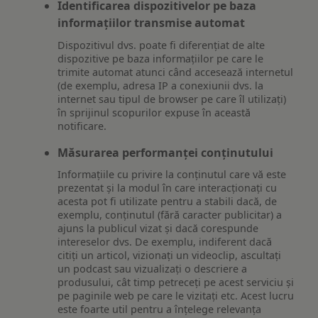
Identificarea dispozitivelor pe baza
informațiilor transmise automat
Dispozitivul dvs. poate fi diferențiat de alte
dispozitive pe baza informațiilor pe care le
trimite automat atunci când accesează internetul
(de exemplu, adresa IP a conexiunii dvs. la
internet sau tipul de browser pe care îl utilizați)
în sprijinul scopurilor expuse în această
notificare.
Măsurarea performanței conținutului
Informațiile cu privire la conținutul care vă este
prezentat și la modul în care interacționați cu
acesta pot fi utilizate pentru a stabili dacă, de
exemplu, conținutul (fără caracter publicitar) a
ajuns la publicul vizat și dacă corespunde
intereselor dvs. De exemplu, indiferent dacă
citiți un articol, vizionați un videoclip, ascultați
un podcast sau vizualizați o descriere a
produsului, cât timp petreceți pe acest serviciu și
pe paginile web pe care le vizitați etc. Acest lucru
este foarte util pentru a înțelege relevanța