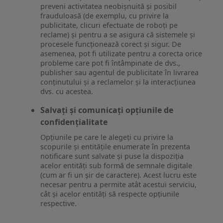
preveni activitatea neobișnuită și posibil
frauduloasă (de exemplu, cu privire la
publicitate, clicuri efectuate de roboți pe
reclame) și pentru a se asigura că sistemele și
procesele funcționează corect și sigur. De
asemenea, pot fi utilizate pentru a corecta orice
probleme care pot fi întâmpinate de dvs.,
publisher sau agentul de publicitate în livrarea
conținutului și a reclamelor și la interacțiunea
dvs. cu acestea.
Salvați și comunicați opțiunile de
confidențialitate
Opțiunile pe care le alegeți cu privire la
scopurile și entitățile enumerate în prezenta
notificare sunt salvate și puse la dispoziția
acelor entități sub formă de semnale digitale
(cum ar fi un șir de caractere). Acest lucru este
necesar pentru a permite atât acestui serviciu,
cât și acelor entități să respecte opțiunile
respective.