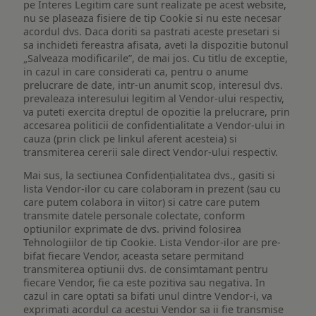
pe Interes Legitim care sunt realizate pe acest website,
nu se plaseaza fisiere de tip Cookie si nu este necesar
acordul dvs. Daca doriti sa pastrati aceste presetari si
sa inchideti fereastra afisata, aveti la dispozitie butonul
„Salveaza modificarile”, de mai jos. Cu titlu de exceptie,
in cazul in care considerati ca, pentru o anume
prelucrare de date, intr-un anumit scop, interesul dvs.
prevaleaza interesului legitim al Vendor-ului respectiv,
va puteti exercita dreptul de opozitie la prelucrare, prin
accesarea politicii de confidentialitate a Vendor-ului in
cauza (prin click pe linkul aferent acesteia) si
transmiterea cererii sale direct Vendor-ului respectiv.
Mai sus, la sectiunea Confidențialitatea dvs., gasiti si
lista Vendor-ilor cu care colaboram in prezent (sau cu
care putem colabora in viitor) si catre care putem
transmite datele personale colectate, conform
optiunilor exprimate de dvs. privind folosirea
Tehnologiilor de tip Cookie. Lista Vendor-ilor are pre-
bifat fiecare Vendor, aceasta setare permitand
transmiterea optiunii dvs. de consimtamant pentru
fiecare Vendor, fie ca este pozitiva sau negativa. In
cazul in care optati sa bifati unul dintre Vendor-i, va
exprimati acordul ca acestui Vendor sa ii fie transmise