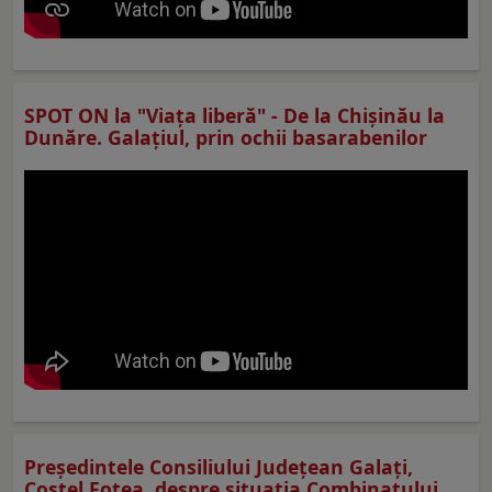
SPOT ON la "Viaţa liberă" - De la Chișinău la
Dunăre. Galațiul, prin ochii basarabenilor
Preşedintele Consiliului Judeţean Galaţi,
Costel Fotea, despre situaţia Combinatului