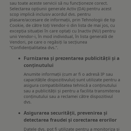
sau toate aceste servicii să nu funcționeze corect.
Selectarea opțiunii generale Activ (DA) pentru acest
scop implică inclusiv acordul dvs. pentru
plasare/accesare de informații, prin Tehnologii de tip
Cookie, de către toți Vendor-ii din lista de mai jos, cu
excepția situației în care optați cu Inactiv (NU) pentru
unii Vendor-i, în mod individual, în lista generală de
Vendori, pe care o regăsiți la secțiunea
“Confidențialitatea dvs.”.
Furnizarea și prezentarea publicității și a
conținutului
Anumite informații (cum ar fi o adresă IP sau
capacitățile dispozitivului) sunt utilizate pentru a
asigura compatibilitatea tehnică a conținutului
sau a publicității și pentru a facilita transmiterea
conținutului sau a reclamei către dispozitivul
dvs.
Asigurarea securității, prevenirea și
detectarea fraudei și corectarea erorilor
Datele dvs. pot fi utilizate pentru a monitoriza și