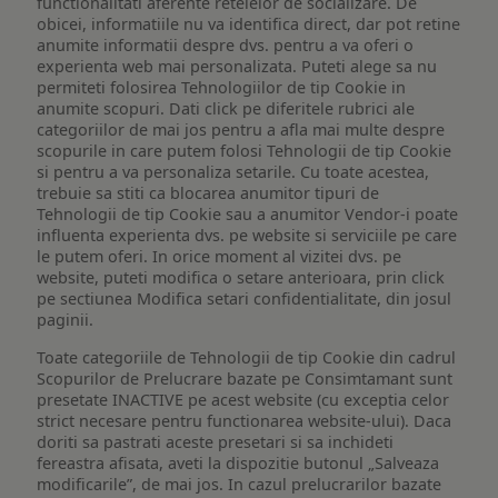
functionalitati aferente retelelor de socializare. De
obicei, informatiile nu va identifica direct, dar pot retine
anumite informatii despre dvs. pentru a va oferi o
experienta web mai personalizata. Puteti alege sa nu
permiteti folosirea Tehnologiilor de tip Cookie in
anumite scopuri. Dati click pe diferitele rubrici ale
categoriilor de mai jos pentru a afla mai multe despre
scopurile in care putem folosi Tehnologii de tip Cookie
si pentru a va personaliza setarile. Cu toate acestea,
trebuie sa stiti ca blocarea anumitor tipuri de
Tehnologii de tip Cookie sau a anumitor Vendor-i poate
influenta experienta dvs. pe website si serviciile pe care
le putem oferi. In orice moment al vizitei dvs. pe
website, puteti modifica o setare anterioara, prin click
pe sectiunea Modifica setari confidentialitate, din josul
paginii.
Toate categoriile de Tehnologii de tip Cookie din cadrul
Scopurilor de Prelucrare bazate pe Consimtamant sunt
presetate INACTIVE pe acest website (cu exceptia celor
strict necesare pentru functionarea website-ului). Daca
doriti sa pastrati aceste presetari si sa inchideti
fereastra afisata, aveti la dispozitie butonul „Salveaza
modificarile”, de mai jos. In cazul prelucrarilor bazate