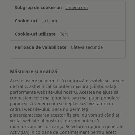
Asigurarea
vimeo.com
funcționalităților
website-
__cf_bm
ului
Terț
Câteva secunde
Măsurare și analiză
Aceste fișiere ne permit să contorizăm vizitele și sursele
de trafic, astfel încât să putem măsura și îmbunătăți
performanța website-ului nostru. Acestea ne ajută să
cunoaștem cele mai populare sau mai puțin populare
pagini și să vedem cum se deplasează vizitatorii în
cadrul website-ului. Dacă nu permiteți
plasarea/accesarea acestor fișiere, nu vom ști când ați
vizitat website-ul nostru și nu vom putea să-i
monitorizăm performanța. Selectarea opțiunii generale
Activ (DA) in coloana de Consimtamant pentru acest