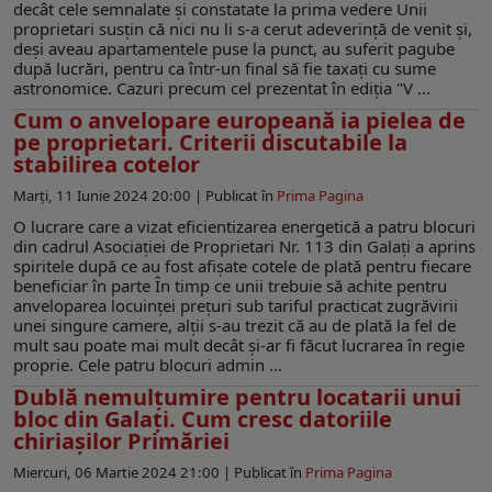
decât cele semnalate și constatate la prima vedere Unii
proprietari susțin că nici nu li s-a cerut adeverință de venit și,
deși aveau apartamentele puse la punct, au suferit pagube
după lucrări, pentru ca într-un final să fie taxați cu sume
astronomice. Cazuri precum cel prezentat în ediția "V ...
Cum o anvelopare europeană ia pielea de
pe proprietari. Criterii discutabile la
stabilirea cotelor
Marți, 11 Iunie 2024 20:00 |
Publicat în
Prima Pagina
O lucrare care a vizat eficientizarea energetică a patru blocuri
din cadrul Asociației de Proprietari Nr. 113 din Galați a aprins
spiritele după ce au fost afișate cotele de plată pentru fiecare
beneficiar în parte În timp ce unii trebuie să achite pentru
anveloparea locuinței prețuri sub tariful practicat zugrăvirii
unei singure camere, alții s-au trezit că au de plată la fel de
mult sau poate mai mult decât și-ar fi făcut lucrarea în regie
proprie. Cele patru blocuri admin ...
Dublă nemulțumire pentru locatarii unui
bloc din Galați. Cum cresc datoriile
chiriaşilor Primăriei
Miercuri, 06 Martie 2024 21:00 |
Publicat în
Prima Pagina