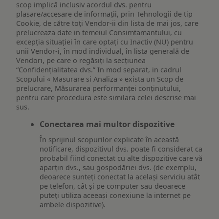
scop implică inclusiv acordul dvs. pentru
plasare/accesare de informații, prin Tehnologii de tip
Cookie, de către toți Vendor-ii din lista de mai jos, care
prelucreaza date in temeiul Consimtamantului, cu
excepția situației în care optați cu Inactiv (NU) pentru
unii Vendor-i, în mod individual, în lista generală de
Vendori, pe care o regăsiți la secțiunea
“Confidențialitatea dvs.” In mod separat, in cadrul
Scopului « Masurare si Analiza » exista un Scop de
prelucrare, Măsurarea performanței conținutului,
pentru care procedura este similara celei descrise mai
sus.
Conectarea mai multor dispozitive
În sprijinul scopurilor explicate în această
notificare, dispozitivul dvs. poate fi considerat ca
probabil fiind conectat cu alte dispozitive care vă
aparțin dvs., sau gospodăriei dvs. (de exemplu,
deoarece sunteți conectat la același serviciu atât
pe telefon, cât și pe computer sau deoarece
puteți utiliza aceeași conexiune la internet pe
ambele dispozitive).