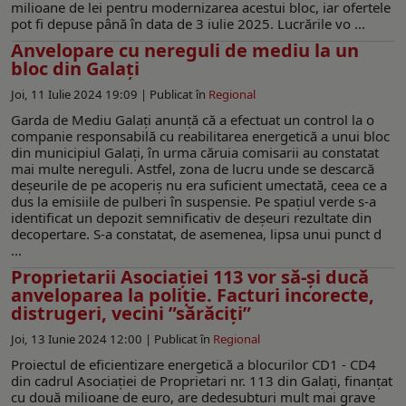
milioane de lei pentru modernizarea acestui bloc, iar ofertele
pot fi depuse până în data de 3 iulie 2025. Lucrările vo ...
Anvelopare cu nereguli de mediu la un
bloc din Galați
Joi, 11 Iulie 2024 19:09 |
Publicat în
Regional
Garda de Mediu Galați anunță că a efectuat un control la o
companie responsabilă cu reabilitarea energetică a unui bloc
din municipiul Galați, în urma căruia comisarii au constatat
mai multe nereguli. Astfel, zona de lucru unde se descarcă
deșeurile de pe acoperiș nu era suficient umectată, ceea ce a
dus la emisiile de pulberi în suspensie. Pe spațiul verde s-a
identificat un depozit semnificativ de deșeuri rezultate din
decopertare. S-a constatat, de asemenea, lipsa unui punct d
...
Proprietarii Asociației 113 vor să-și ducă
anveloparea la poliție. Facturi incorecte,
distrugeri, vecini ”sărăciți”
Joi, 13 Iunie 2024 12:00 |
Publicat în
Regional
Proiectul de eficientizare energetică a blocurilor CD1 - CD4
din cadrul Asociației de Proprietari nr. 113 din Galați, finanțat
cu două milioane de euro, are dedesubturi mult mai grave