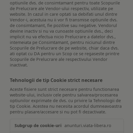
optiunile dvs. de consimtamant pentru toate Scopurile
de Prelucrare ale Vendor-ului respectiv, utilizate pe
website. In cazul in care optati sa debifati unul dintre
Vendor-i, acestuia nu ii vor fi transmise optiunile dvs.
de consimtamant, fie pozitive sau negative. Vendorul
devine inactiv si nu va cunoaste optiunile dvs., deci
implicit nu va efectua nicio Prelucrare a datelor dvs.,
intemeiata pe Consimtamant, pentru niciunul dintre
Scopurile de Prelucrare de pe website, chiar daca dvs.
ati optat cu DA pentru un Scop ce se regaseste printre
Scopurile de Prelucrare ale respectivului Vendor
inactivat.
Tehnologii de tip Cookie strict necesare
Aceste fisiere sunt strict necesare pentru functionarea
website-ului, inclusiv cele pentru salvarea/procesarea
optiunilor exprimate de dvs. cu privire la Tehnologii de
tip Cookie. Acestea nu necesita acordul dumneavoastra
pentru plasare/accesare si nu pot fi dezactivate.
Tehnologii
anunturi.viata-libera.ro
de