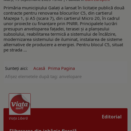
Primăria municipiului Galați a lansat în licitație publică două
contracte pentru renovarea blocurilor C5, din cartierul
Mazepa 1, și A5 (scara 7), din cartierul Micro 20, în cadrul
unor proiecte cu finanțare prin PNRR. Principalele lucrări
presupun anveloparea fațadei, terasei și a planșeului
subsolului, reabilitarea termică a sistemului de încălzire,
modernizarea sistemului de iluminat, instalarea de sisteme
alternative de producere a energiei. Pentru blocul C5, situat
pe strada ...
Sunteți aici:
Acasă
Prima Pagina
Afişez elemetele după tag: anvelopare
Editorial
Viaţa Liberă
Eliberarea din iobăgia fiscală