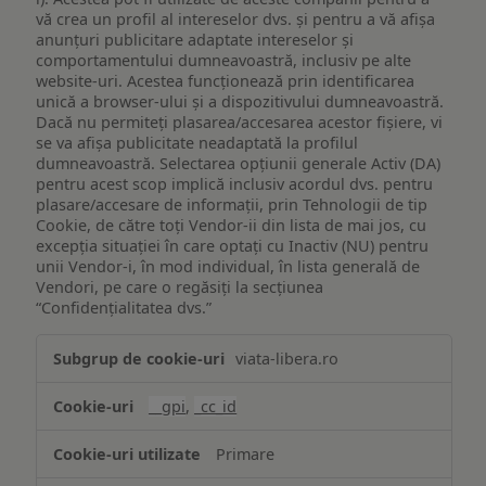
vă crea un profil al intereselor dvs. și pentru a vă afișa
anunțuri publicitare adaptate intereselor și
comportamentului dumneavoastră, inclusiv pe alte
website-uri. Acestea funcționează prin identificarea
unică a browser-ului și a dispozitivului dumneavoastră.
Dacă nu permiteți plasarea/accesarea acestor fișiere, vi
se va afișa publicitate neadaptată la profilul
dumneavoastră. Selectarea opțiunii generale Activ (DA)
pentru acest scop implică inclusiv acordul dvs. pentru
plasare/accesare de informații, prin Tehnologii de tip
Cookie, de către toți Vendor-ii din lista de mai jos, cu
excepția situației în care optați cu Inactiv (NU) pentru
unii Vendor-i, în mod individual, în lista generală de
Vendori, pe care o regăsiți la secțiunea
“Confidențialitatea dvs.”
Publicitate
viata-libera.ro
țintită
(targetată)
__gpi
,
_cc_id
Primare