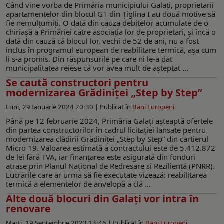
Când vine vorba de Primăria municipiului Galați, proprietarii
apartamentelor din blocul G1 din Țiglina I au două motive să
fie nemulțumiți. O dată din cauza debitelor acumulate de o
chiriașă a Primăriei către asociația lor de proprietari, și încă o
dată din cauză că blocul lor, vechi de 52 de ani, nu a fost
inclus în programul european de reabilitare termică, așa cum
li s-a promis. Din răspunsurile pe care ni le-a dat
municipalitatea reiese că vor avea mult de așteptat ...
Se caută constructori pentru
modernizarea Grădiniței „Step by Step”
Luni, 29 Ianuarie 2024 20:30 |
Publicat în
Bani Europeni
Până pe 12 februarie 2024, Primăria Galaţi aşteaptă ofertele
din partea constructorilor în cadrul licitaţiei lansate pentru
modernizarea clădirii Grădiniței „Step by Step” din cartierul
Micro 19. Valoarea estimată a contractului este de 5.412.872
de lei fără TVA, iar finanţarea este asigurată din fonduri
atrase prin Planul Naţional de Redresare şi Rezilienţă (PNRR).
Lucrările care ar urma să fie executate vizează: reabilitarea
termică a elementelor de anvelopă a clă ...
Alte două blocuri din Galaţi vor intra în
renovare
Marți, 19 Septembrie 2023 13:46 |
Publicat în
Bani Europeni