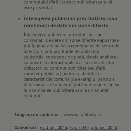
conținutului (fără caracter publicitar) care vă
este prezentat.
Înțelegerea publicului prin statistici sau
combinații de date din surse diferite
Înțelegerea publicului prin statistici sau
combinații de date din surse diferite Rapoartele
pot fi generate pe baza combinației de seturi de
date (cum ar fi profilurile de utilizator,
statisticile, cercetarea de piață, datele analitice)
cu privire la interacțiunile dvs. și cele ale altor
utilizatori cu conținut publicitar sau (fără
caracter publicitar) pentru a identifica
caracteristicile comune (de exemplu, pentru a
determina care audiențe țintă sunt mai receptive
la o campanie publicitară sau la un anumit
conținut).
Măsurare
www.viata-libera.ro
și
analiză
evid_set_0046
,
evid_0046
,
adptset_0046