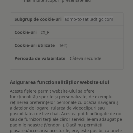
mai multe scopuri prezentate aici.
Stocarea
admp-tc-sati.adtlgc.com
și/sau
accesarea
cX_P
informațiilor
de
Terț
pe
un
Câteva secunde
dispozitiv
Asigurarea funcționalităților website-ului
Aceste fișiere permit website-ului să ofere
funcționalități sporite și personalizate, de exemplu
reţinerea preferinţelor personale cu ocazia navigării și
a datelor de logare, rularea de videoclipuri sau
posibilitatea de live chat. Acestea pot fi adăugate de noi
sau de furnizori terți ale căror servicii le-am adăugat pe
paginile noastre (Vendor-i). Dacă nu permiteți
plasarea/accesarea acestor fișiere, este posibil ca unele