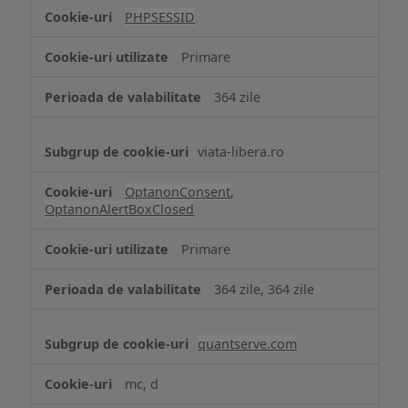
tip
PHPSESSID
Cookie
strict
Primare
necesare
364 zile
viata-libera.ro
OptanonConsent
,
OptanonAlertBoxClosed
Primare
364 zile, 364 zile
quantserve.com
mc, d