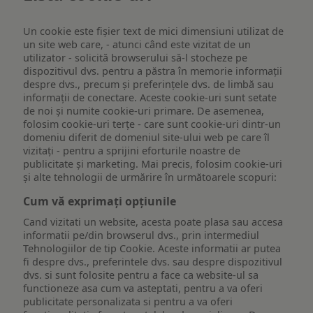
Un cookie este fişier text de mici dimensiuni utilizat de
un site web care, - atunci când este vizitat de un
utilizator - solicită browserului să-l stocheze pe
dispozitivul dvs. pentru a păstra în memorie informații
despre dvs., precum și preferințele dvs. de limbă sau
informații de conectare. Aceste cookie-uri sunt setate
de noi și numite cookie-uri primare. De asemenea,
folosim cookie-uri terțe - care sunt cookie-uri dintr-un
domeniu diferit de domeniul site-ului web pe care îl
vizitați - pentru a sprijini eforturile noastre de
publicitate și marketing. Mai precis, folosim cookie-uri
și alte tehnologii de urmărire în următoarele scopuri:
Cum vă exprimați opțiunile
Cand vizitati un website, acesta poate plasa sau accesa
informatii pe/din browserul dvs., prin intermediul
Tehnologiilor de tip Cookie. Aceste informatii ar putea
fi despre dvs., preferintele dvs. sau despre dispozitivul
dvs. si sunt folosite pentru a face ca website-ul sa
functioneze asa cum va asteptati, pentru a va oferi
publicitate personalizata si pentru a va oferi