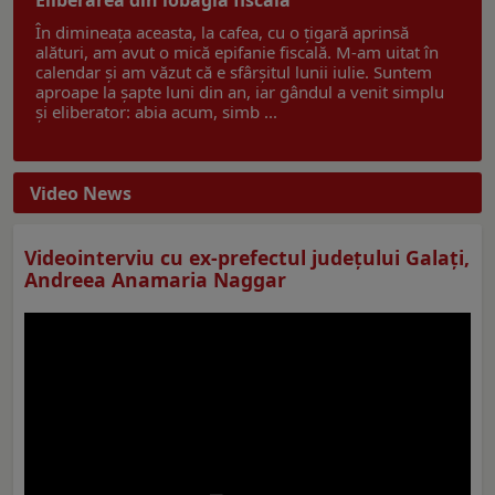
În dimineața aceasta, la cafea, cu o țigară aprinsă
alături, am avut o mică epifanie fiscală. M-am uitat în
calendar și am văzut că e sfârșitul lunii iulie. Suntem
aproape la șapte luni din an, iar gândul a venit simplu
și eliberator: abia acum, simb ...
Video News
Videointerviu cu ex-prefectul judeţului Galaţi,
Andreea Anamaria Naggar