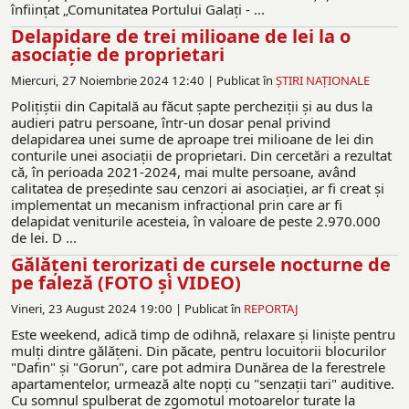
înființat „Comunitatea Portului Galați - ...
Delapidare de trei milioane de lei la o
asociație de proprietari
Miercuri, 27 Noiembrie 2024 12:40 |
Publicat în
ŞTIRI NAŢIONALE
Polițiștii din Capitală au făcut șapte percheziții și au dus la
audieri patru persoane, într-un dosar penal privind
delapidarea unei sume de aproape trei milioane de lei din
conturile unei asociații de proprietari. Din cercetări a rezultat
că, în perioada 2021-2024, mai multe persoane, având
calitatea de președinte sau cenzori ai asociației, ar fi creat și
implementat un mecanism infracțional prin care ar fi
delapidat veniturile acesteia, în valoare de peste 2.970.000
de lei. D ...
Gălățeni terorizați de cursele nocturne de
pe faleză (FOTO și VIDEO)
Vineri, 23 August 2024 19:00 |
Publicat în
REPORTAJ
Este weekend, adică timp de odihnă, relaxare și liniște pentru
mulți dintre gălățeni. Din păcate, pentru locuitorii blocurilor
"Dafin" și "Gorun", care pot admira Dunărea de la ferestrele
apartamentelor, urmează alte nopți cu "senzații tari" auditive.
Cu somnul spulberat de zgomotul motoarelor turate la