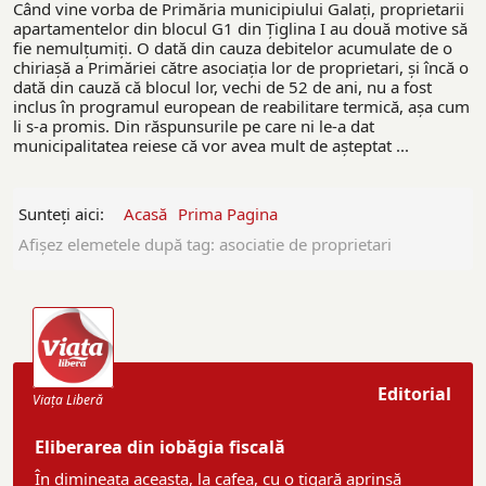
Când vine vorba de Primăria municipiului Galați, proprietarii
apartamentelor din blocul G1 din Țiglina I au două motive să
fie nemulțumiți. O dată din cauza debitelor acumulate de o
chiriașă a Primăriei către asociația lor de proprietari, și încă o
dată din cauză că blocul lor, vechi de 52 de ani, nu a fost
inclus în programul european de reabilitare termică, așa cum
li s-a promis. Din răspunsurile pe care ni le-a dat
municipalitatea reiese că vor avea mult de așteptat ...
Sunteți aici:
Acasă
Prima Pagina
Afişez elemetele după tag: asociatie de proprietari
Editorial
Viaţa Liberă
Eliberarea din iobăgia fiscală
În dimineața aceasta, la cafea, cu o țigară aprinsă