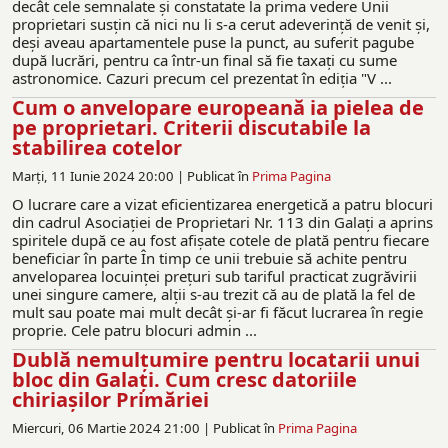
decât cele semnalate și constatate la prima vedere Unii
proprietari susțin că nici nu li s-a cerut adeverință de venit și,
deși aveau apartamentele puse la punct, au suferit pagube
după lucrări, pentru ca într-un final să fie taxați cu sume
astronomice. Cazuri precum cel prezentat în ediția "V ...
Cum o anvelopare europeană ia pielea de
pe proprietari. Criterii discutabile la
stabilirea cotelor
Marți, 11 Iunie 2024 20:00 |
Publicat în
Prima Pagina
O lucrare care a vizat eficientizarea energetică a patru blocuri
din cadrul Asociației de Proprietari Nr. 113 din Galați a aprins
spiritele după ce au fost afișate cotele de plată pentru fiecare
beneficiar în parte În timp ce unii trebuie să achite pentru
anveloparea locuinței prețuri sub tariful practicat zugrăvirii
unei singure camere, alții s-au trezit că au de plată la fel de
mult sau poate mai mult decât și-ar fi făcut lucrarea în regie
proprie. Cele patru blocuri admin ...
Dublă nemulțumire pentru locatarii unui
bloc din Galați. Cum cresc datoriile
chiriaşilor Primăriei
Miercuri, 06 Martie 2024 21:00 |
Publicat în
Prima Pagina