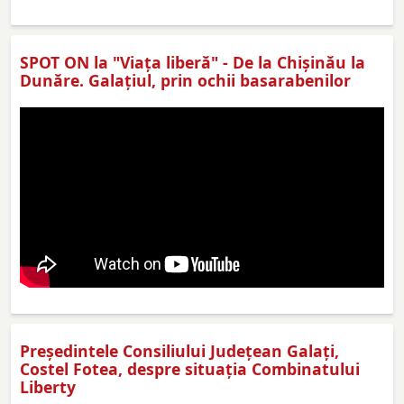
SPOT ON la "Viaţa liberă" - De la Chișinău la
Dunăre. Galațiul, prin ochii basarabenilor
Preşedintele Consiliului Judeţean Galaţi,
Costel Fotea, despre situaţia Combinatului
Liberty