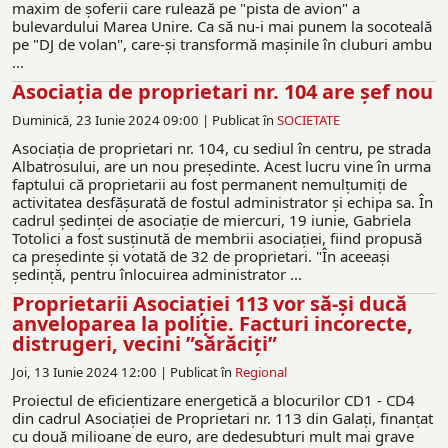
maxim de șoferii care rulează pe "pista de avion" a
bulevardului Marea Unire. Ca să nu-i mai punem la socoteală
pe "DJ de volan", care-și transformă mașinile în cluburi ambu
...
Asociația de proprietari nr. 104 are şef nou
Duminică, 23 Iunie 2024 09:00 |
Publicat în
SOCIETATE
Asociația de proprietari nr. 104, cu sediul în centru, pe strada
Albatrosului, are un nou președinte. Acest lucru vine în urma
faptului că proprietarii au fost permanent nemulțumiți de
activitatea desfășurată de fostul administrator și echipa sa. În
cadrul ședinței de asociație de miercuri, 19 iunie, Gabriela
Totolici a fost susținută de membrii asociației, fiind propusă
ca președinte și votată de 32 de proprietari. "În aceeaşi
ședință, pentru înlocuirea administrator ...
Proprietarii Asociației 113 vor să-și ducă
anveloparea la poliție. Facturi incorecte,
distrugeri, vecini ”sărăciți”
Joi, 13 Iunie 2024 12:00 |
Publicat în
Regional
Proiectul de eficientizare energetică a blocurilor CD1 - CD4
din cadrul Asociației de Proprietari nr. 113 din Galați, finanțat
cu două milioane de euro, are dedesubturi mult mai grave