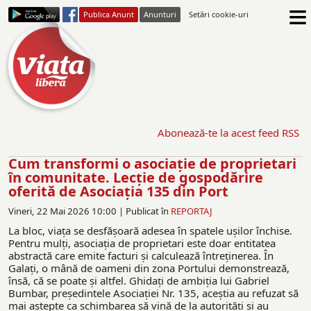
≡
Publica Anunt
Anunturi
Setări cookie-uri
Abonează-te la acest feed RSS
Cum transformi o asociație de proprietari
în comunitate. Lecție de gospodărire
oferită de Asociația 135 din Port
Vineri, 22 Mai 2026 10:00 |
Publicat în
REPORTAJ
La bloc, viața se desfășoară adesea în spatele ușilor închise.
Pentru mulți, asociația de proprietari este doar entitatea
abstractă care emite facturi și calculează întreținerea. În
Galați, o mână de oameni din zona Portului demonstrează,
însă, că se poate și altfel. Ghidați de ambiția lui Gabriel
Bumbar, președintele Asociației Nr. 135, aceștia au refuzat să
mai aștepte ca schimbarea să vină de la autorități și au