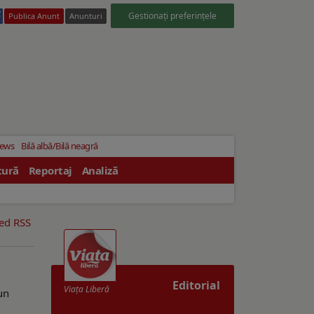
Gestionați preferințele
Publica Anunt
Anunturi
News
Bilă albă/Bilă neagră
tură
Reportaj
Analiză
eed RSS
Editorial
Viaţa Liberă
un