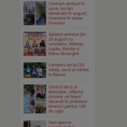
Contract atribuit în
iunie, lucrări
demarate în august.
Investiţie în Valea
Oraşului
Galaţiul petrece din
20 august cu
Loredana, Vlăduța
Lupău, Raluka și
Elena Gheorghe
Canotorii de la CSS
Galați, locul al treilea
la Bascov
Centrul de zi al
Asociației „Sfântul
Antonie cel Mare”.
Vacanță în pridvorul
bisericii pentru 100
de copii
Descoperire