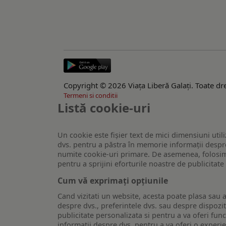
Copyright © 2026 Viaţa Liberă Galaţi. Toate dre
Termeni si conditii
Listă cookie-uri
Un cookie este fişier text de mici dimensiuni utili
dvs. pentru a păstra în memorie informații despre
numite cookie-uri primare. De asemenea, folosim c
pentru a sprijini eforturile noastre de publicitat
Cum vă exprimați opțiunile
Cand vizitati un website, acesta poate plasa sau a
despre dvs., preferintele dvs. sau despre dispozit
publicitate personalizata si pentru a va oferi func
informatii despre dvs. pentru a va oferi o experi