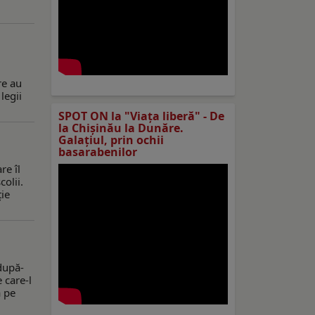
re au
legii
SPOT ON la "Viaţa liberă" - De
la Chișinău la Dunăre.
Galațiul, prin ochii
basarabenilor
re îl
colii.
ție
după-
 care-l
a pe