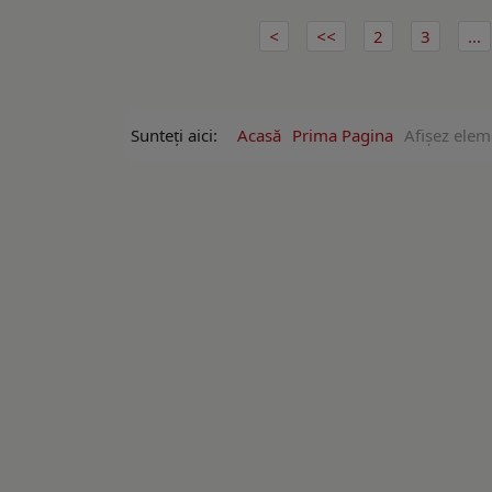
2
3
...
Sunteți aici:
Acasă
Prima Pagina
Afişez elem