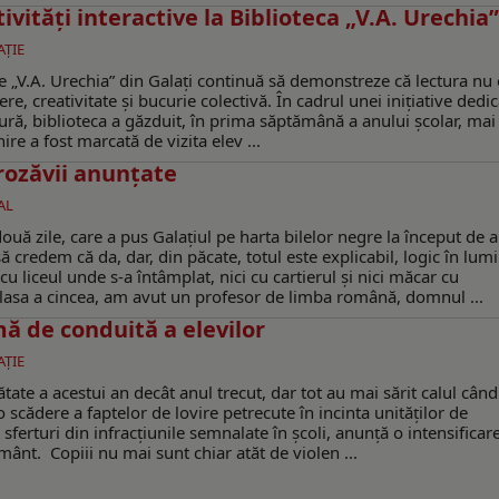
vități interactive la Biblioteca „V.A. Urechia”
ŢIE
ene „V.A. Urechia” din Galați continuă să demonstreze că lectura nu 
ere, creativitate și bucurie colectivă. În cadrul unei inițiative dedi
tură, biblioteca a găzduit, în prima săptămână a anului școlar, ma
nire a fost marcată de vizita elev ...
rozăvii anunțate
AL
ouă zile, care a pus Galațiul pe harta bilelor negre la început de 
ă credem că da, dar, din păcate, totul este explicabil, logic în lum
 cu liceul unde s-a întâmplat, nici cu cartierul și nici măcar cu
clasa a cincea, am avut un profesor de limba română, domnul ...
mă de conduită a elevilor
ŢIE
tate a acestui an decât anul trecut, dar tot au mai sărit calul când
o scădere a faptelor de lovire petrecute în incinta unităților de
sferturi din infracțiunile semnalate în școli, anunță o intensificar
ânt. Copiii nu mai sunt chiar atăt de violen ...