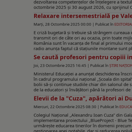
dezvoltarea competențelor de înțelegere a textului
octombrie 2025 și 30 august 2026, cu sprijinul OM
Relaxare intersemestrială pe Val
Marți, 28 Octombrie 2025 00:00 |
Publicat în
EDITORIA
E criză bugetară și trebuie să strângem cureaua de
transmit ori de câte ori au ocazia, prin toate mijl
România sunt în vacanța de final al primului mod
radio anunța faptul că stațiunile montane sunt plin
Se caută profesori pentru copiii in
Joi, 23 Octombrie 2025 16:45 |
Publicat în
ŞTIRI NAŢIO
Ministerul Educației a anunțat deschiderea înscri
în cadrul programului național „Școala din spital
bolii să-şi continue studiile chiar din salonul de
de la educatori și învățători până la profesori de 
Elevii de la "Cuza", apărători ai D
Miercuri, 22 Octombrie 2025 08:30 |
Publicat în
EDUCA
Colegiul Național „Alexandru Ioan Cuza” din Gal
implementarea proiectului „BlueProject - Blue Tea
urmărește educarea tinerilor în domenii precum pr
gestionarea apei potabile, dar și reducerea poluăr