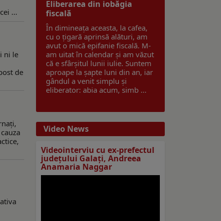
Eliberarea din iobăgia
ei ...
fiscală
În dimineața aceasta, la cafea,
cu o țigară aprinsă alături, am
avut o mică epifanie fiscală. M-
 ni le
am uitat în calendar și am văzut
că e sfârșitul lunii iulie. Suntem
post de
aproape la șapte luni din an, iar
gândul a venit simplu și
eliberator: abia acum, simb ...
nați,
Video News
n cauza
ctice,
Videointerviu cu ex-prefectul
judeţului Galaţi, Andreea
Anamaria Naggar
ativa