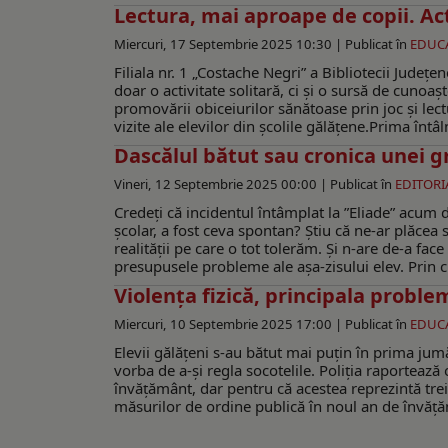
Lectura, mai aproape de copii. Acti
Miercuri, 17 Septembrie 2025 10:30 |
Publicat în
EDUCA
Filiala nr. 1 „Costache Negri” a Bibliotecii Județ
doar o activitate solitară, ci și o sursă de cunoașt
promovării obiceiurilor sănătoase prin joc și lec
vizite ale elevilor din școlile gălățene.Prima întâl
Dascălul bătut sau cronica unei g
Vineri, 12 Septembrie 2025 00:00 |
Publicat în
EDITORI
Credeți că incidentul întâmplat la ”Eliade” acum d
școlar, a fost ceva spontan? Știu că ne-ar plăcea s
realității pe care o tot tolerăm. Și n-are de-a face
presupusele probleme ale așa-zisului elev. Prin 
Violența fizică, principala proble
Miercuri, 10 Septembrie 2025 17:00 |
Publicat în
EDUCA
Elevii gălățeni s-au bătut mai puțin în prima jumă
vorba de a-și regla socotelile. Poliția raportează 
învățământ, dar pentru că acestea reprezintă trei 
măsurilor de ordine publică în noul an de învățăm