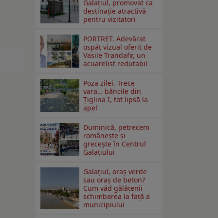
Galaţiul, promovat ca
destinaţie atractivă
pentru vizitatori
PORTRET. Adevărat
ospăț vizual oferit de
Vasile Trandafir, un
acuarelist redutabil
Poza zilei. Trece
vara… băncile din
Ţiglina I, tot lipsă la
apel
Duminică, petrecem
româneşte şi
greceşte în Centrul
Galaţiului
Galațiul, oraș verde
sau oraș de beton?
Cum văd gălățenii
schimbarea la față a
municipiului