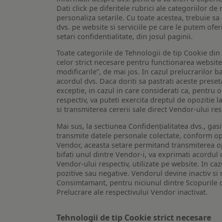
Dati click pe diferitele rubrici ale categoriilor 
personaliza setarile. Cu toate acestea, trebuie s
dvs. pe website si serviciile pe care le putem ofer
setari confidentialitate, din josul paginii.
Toate categoriile de Tehnologii de tip Cookie di
celor strict necesare pentru functionarea website-u
modificarile”, de mai jos. In cazul prelucrarilor 
acordul dvs. Daca doriti sa pastrati aceste presetar
exceptie, in cazul in care considerati ca, pentru 
respectiv, va puteti exercita dreptul de opozitie l
si transmiterea cererii sale direct Vendor-ului res
Mai sus, la sectiunea Confidențialitatea dvs., gas
transmite datele personale colectate, conform opt
Vendor, aceasta setare permitand transmiterea opt
bifati unul dintre Vendor-i, va exprimati acordul
Vendor-ului respectiv, utilizate pe website. In caz
pozitive sau negative. Vendorul devine inactiv si 
Consimtamant, pentru niciunul dintre Scopurile d
Prelucrare ale respectivului Vendor inactivat.
Tehnologii de tip Cookie strict necesare