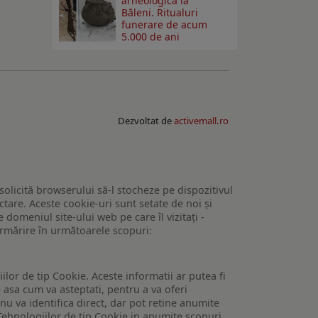
arheologică la
Băleni. Ritualuri
funerare de acum
5.000 de ani
Dezvoltat de
activemall.ro
 solicită browserului să-l stocheze pe dispozitivul
tare. Aceste cookie-uri sunt setate de noi și
domeniul site-ului web pe care îl vizitați -
 urmărire în următoarele scopuri:
lor de tip Cookie. Aceste informatii ar putea fi
e asa cum va asteptati, pentru a va oferi
 nu va identifica direct, dar pot retine anumite
Tehnologiilor de tip Cookie in anumite scopuri.