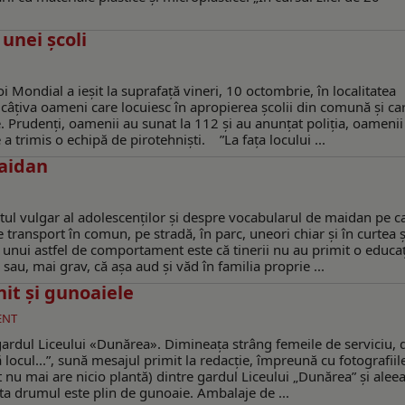
unei școli
 Mondial a ieșit la suprafață vineri, 10 octombrie, în localitatea
t câțiva oameni care locuiesc în apropierea școlii din comună și ca
. Prudenți, oamenii au sunat la 112 și au anunțat poliția, oamenii 
e a trimis o echipă de pirotehniști. ”La fața locului ...
maidan
ul vulgar al adolescenților și despre vocabularul de maidan pe ca
e transport în comun, pe stradă, în parc, uneori chiar şi în curtea ș
a unui astfel de comportament este că tinerii nu au primit o educa
au, mai grav, că așa aud și văd în familia proprie ...
nit şi gunoaiele
ENT
 gardul Liceului «Dunărea». Dimineaţa strâng femeile de serviciu, 
 locul...”, sună mesajul primit la redacţie, împreună cu fotografiile
pt nu mai are nicio plantă) dintre gardul Liceului „Dunărea” şi alee
rta drumul este plin de gunoaie. Ambalaje de ...