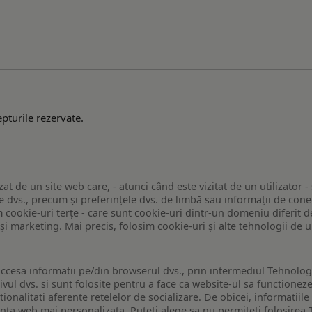
pturile rezervate.
zat de un site web care, - atunci când este vizitat de un utilizator -
 dvs., precum și preferințele dvs. de limbă sau informații de conec
ookie-uri terțe - care sunt cookie-uri dintr-un domeniu diferit de 
e și marketing. Mai precis, folosim cookie-uri și alte tehnologii de
ccesa informatii pe/din browserul dvs., prin intermediul Tehnologii
ivul dvs. si sunt folosite pentru a face ca website-ul sa functionez
tionalitati aferente retelelor de socializare. De obicei, informatiile
enta web mai personalizata. Puteti alege sa nu permiteti folosirea 