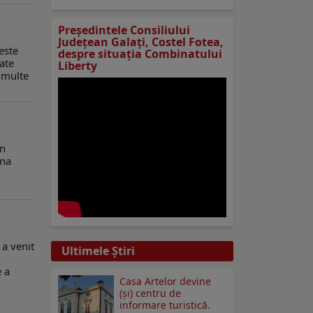
Preşedintele Consiliului
Judeţean Galaţi, Costel Fotea,
este
despre situaţia Combinatului
cate
Liberty
i multe
an
ina
 a venit
Ultimele Ştiri
e a
Casa Artelor devine
(şi) centru de
informare turistică.