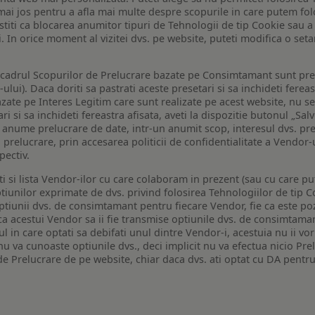
de mai jos pentru a afla mai multe despre scopurile in care putem fo
a stiti ca blocarea anumitor tipuri de Tehnologii de tip Cookie sau
i. In orice moment al vizitei dvs. pe website, puteti modifica o set
n cadrul Scopurilor de Prelucrare bazate pe Consimtamant sunt pre
lui). Daca doriti sa pastrati aceste presetari si sa inchideti fereas
bazate pe Interes Legitim care sunt realizate pe acest website, nu s
i si sa inchideti fereastra afisata, aveti la dispozitie butonul „Sal
o anume prelucrare de date, intr-un anumit scop, interesul dvs. pre
a prelucrare, prin accesarea politicii de confidentialitate a Vendor-u
pectiv.
iti si lista Vendor-ilor cu care colaboram in prezent (sau cu care p
iunilor exprimate de dvs. privind folosirea Tehnologiilor de tip Co
iunii dvs. de consimtamant pentru fiecare Vendor, fie ca este pozit
 ca acestui Vendor sa ii fie transmise optiunile dvs. de consimtama
ul in care optati sa debifati unul dintre Vendor-i, acestuia nu ii v
nu va cunoaste optiunile dvs., deci implicit nu va efectua nicio Pre
e Prelucrare de pe website, chiar daca dvs. ati optat cu DA pentru