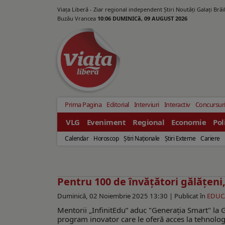
Viața Liberă - Ziar regional independent Știri Noutăți Galaţi Bră
Buzău Vrancea
10:06 DUMINICă, 09 AUGUST 2026
Prima Pagina
Editorial
Interviuri
Interactiv
Concursur
VLG
Eveniment
Regional
Economie
Pol
Calendar
Horoscop
Ştiri Naţionale
Ştiri Externe
Cariere
Pentru 100 de învățători gălățeni
Duminică, 02 Noiembrie 2025 13:30 |
Publicat în
EDUC
Mentorii „InfinitEdu” aduc "Generația Smart" la Ga
program inovator care le oferă acces la tehnolog