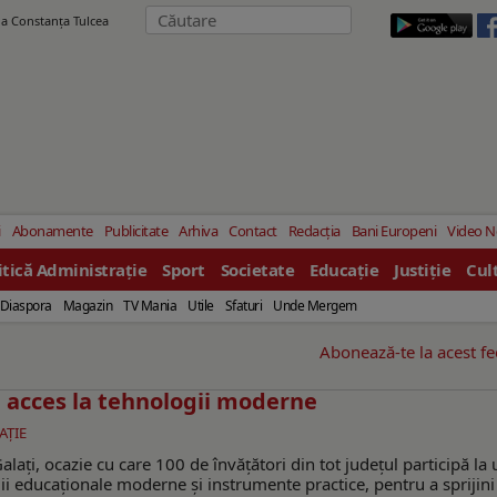
ila Constanţa Tulcea
i
Abonamente
Publicitate
Arhiva
Contact
Redacția
Bani Europeni
Video 
itică Administrație
Sport
Societate
Educație
Justiție
Cul
Diaspora
Magazin
TV Mania
Utile
Sfaturi
Unde Mergem
Abonează-te la acest f
, acces la tehnologii moderne
AŢIE
lați, ocazie cu care 100 de învățători din tot județul participă la 
ii educaționale moderne și instrumente practice, pentru a sprijini