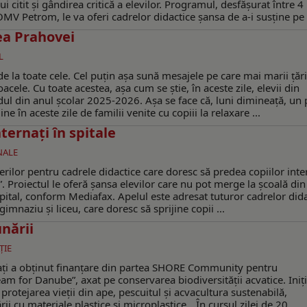
 citit și gândirea critică a elevilor. Programul, desfășurat între 4
V Petrom, le va oferi cadrelor didactice șansa de a-i susține pe c
ea Prahovei
L
 la toate cele. Cel puțin așa sună mesajele pe care mai marii țării
oacele. Cu toate acestea, așa cum se știe, în aceste zile, elevii din
ul din anul școlar 2025-2026. Așa se face că, luni dimineață, un 
e în aceste zile de familii venite cu copiii la relaxare ...
ternaţi în spitale
NALE
erilor pentru cadrele didactice care doresc să predea copiilor inter
”. Proiectul le oferă șansa elevilor care nu pot merge la școală di
 spital, conform Mediafax. Apelul este adresat tuturor cadrelor dida
gimnaziu și liceu, care doresc să sprijine copii ...
unării
ŢIE
ați a obținut finanțare din partea SHORE Community pentru
m for Danube”, axat pe conservarea biodiversității acvatice. Iniți
otejarea vieții din ape, pescuitul și acvacultura sustenabilă,
ii cu materiale plastice și microplastice. „În cursul zilei de 20