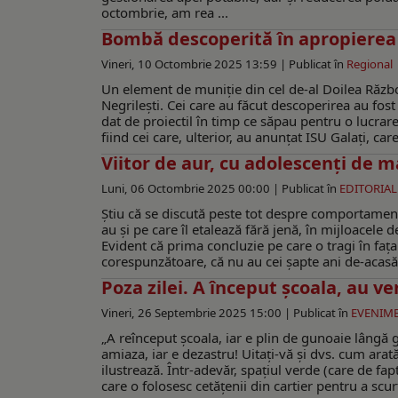
octombrie, am rea ...
Bombă descoperită în apropierea 
Vineri, 10 Octombrie 2025 13:59 |
Publicat în
Regional
Un element de muniție din cel de-al Doilea Război
Negrilești. Cei care au făcut descoperirea au fos
dat de proiectil în timp ce săpau pentru o lucrare
fiind cei care, ulterior, au anunțat ISU Galați, car
Viitor de aur, cu adolescenți de 
Luni, 06 Octombrie 2025 00:00 |
Publicat în
EDITORIAL
Știu că se discută peste tot despre comportament
au și pe care îl etalează fără jenă, în mijloacele d
Evident că prima concluzie pe care o tragi în faț
corespunzătoare, că nu au cei șapte ani de-acasă s
Poza zilei. A început şcoala, au ve
Vineri, 26 Septembrie 2025 15:00 |
Publicat în
EVENIM
„A reînceput şcoala, iar e plin de gunoaie lângă
amiaza, iar e dezastru! Uitaţi-vă şi dvs. cum arată
ilustrează. Într-adevăr, spaţiul verde (care de fa
care o folosesc cetăţenii din cartier pentru a scu