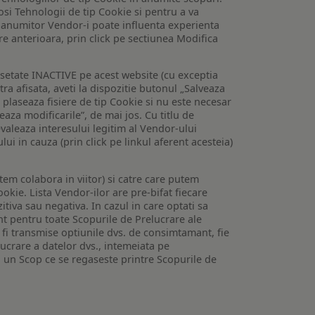
losi Tehnologii de tip Cookie si pentru a va
 a anumitor Vendor-i poate influenta experienta
are anterioara, prin click pe sectiunea Modifica
setate INACTIVE pe acest website (cu exceptia
tra afisata, aveti la dispozitie butonul „Salveaza
e plaseaza fisiere de tip Cookie si nu este necesar
veaza modificarile”, de mai jos. Cu titlu de
valeaza interesului legitim al Vendor-ului
lui in cauza (prin click pe linkul aferent acesteia)
utem colabora in viitor) si catre care putem
okie. Lista Vendor-ilor are pre-bifat fiecare
iva sau negativa. In cazul in care optati sa
nt pentru toate Scopurile de Prelucrare ale
or fi transmise optiunile dvs. de consimtamant, fie
lucrare a datelor dvs., intemeiata pe
 un Scop ce se regaseste printre Scopurile de