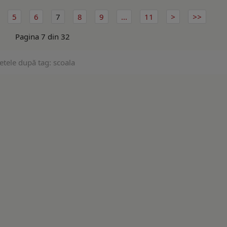
5
6
7
8
9
...
11
Pagina 7 din 32
etele după tag: scoala