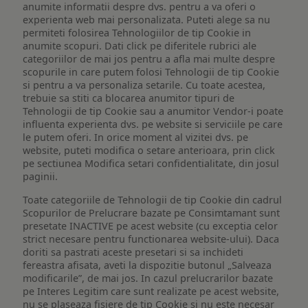
anumite informatii despre dvs. pentru a va oferi o
experienta web mai personalizata. Puteti alege sa nu
permiteti folosirea Tehnologiilor de tip Cookie in
anumite scopuri. Dati click pe diferitele rubrici ale
categoriilor de mai jos pentru a afla mai multe despre
scopurile in care putem folosi Tehnologii de tip Cookie
si pentru a va personaliza setarile. Cu toate acestea,
trebuie sa stiti ca blocarea anumitor tipuri de
Tehnologii de tip Cookie sau a anumitor Vendor-i poate
influenta experienta dvs. pe website si serviciile pe care
le putem oferi. In orice moment al vizitei dvs. pe
website, puteti modifica o setare anterioara, prin click
pe sectiunea Modifica setari confidentialitate, din josul
paginii.
Toate categoriile de Tehnologii de tip Cookie din cadrul
Scopurilor de Prelucrare bazate pe Consimtamant sunt
presetate INACTIVE pe acest website (cu exceptia celor
strict necesare pentru functionarea website-ului). Daca
doriti sa pastrati aceste presetari si sa inchideti
fereastra afisata, aveti la dispozitie butonul „Salveaza
modificarile”, de mai jos. In cazul prelucrarilor bazate
pe Interes Legitim care sunt realizate pe acest website,
nu se plaseaza fisiere de tip Cookie si nu este necesar