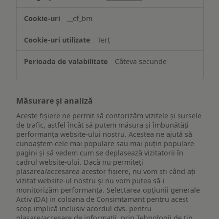
funcționalităților
website-
__cf_bm
ului
Terț
Câteva secunde
Măsurare și analiză
Aceste fișiere ne permit să contorizăm vizitele și sursele
de trafic, astfel încât să putem măsura și îmbunătăți
performanța website-ului nostru. Acestea ne ajută să
cunoaștem cele mai populare sau mai puțin populare
pagini și să vedem cum se deplasează vizitatorii în
cadrul website-ului. Dacă nu permiteți
plasarea/accesarea acestor fișiere, nu vom ști când ați
vizitat website-ul nostru și nu vom putea să-i
monitorizăm performanța. Selectarea opțiunii generale
Activ (DA) in coloana de Consimtamant pentru acest
scop implică inclusiv acordul dvs. pentru
plasare/accesare de informații, prin Tehnologii de tip