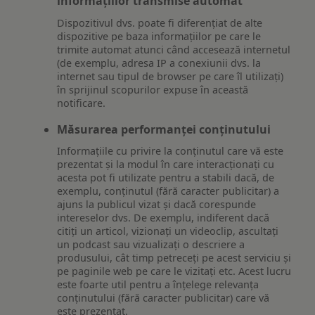
informațiilor transmise automat
Dispozitivul dvs. poate fi diferențiat de alte
dispozitive pe baza informațiilor pe care le
trimite automat atunci când accesează internetul
(de exemplu, adresa IP a conexiunii dvs. la
internet sau tipul de browser pe care îl utilizați)
în sprijinul scopurilor expuse în această
notificare.
Măsurarea performanței conținutului
Informațiile cu privire la conținutul care vă este
prezentat și la modul în care interacționați cu
acesta pot fi utilizate pentru a stabili dacă, de
exemplu, conținutul (fără caracter publicitar) a
ajuns la publicul vizat și dacă corespunde
intereselor dvs. De exemplu, indiferent dacă
citiți un articol, vizionați un videoclip, ascultați
un podcast sau vizualizați o descriere a
produsului, cât timp petreceți pe acest serviciu și
pe paginile web pe care le vizitați etc. Acest lucru
este foarte util pentru a înțelege relevanța
conținutului (fără caracter publicitar) care vă
este prezentat.