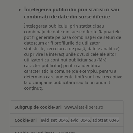
Înțelegerea publicului prin statistici sau
combinații de date din surse diferite
Înțelegerea publicului prin statistici sau
combinații de date din surse diferite Rapoartele
pot fi generate pe baza combinației de seturi de
date (cum ar fi profilurile de utilizator,
statisticile, cercetarea de piață, datele analitice)
cu privire la interacțiunile dvs. și cele ale altor
utilizatori cu conținut publicitar sau (fără
caracter publicitar) pentru a identifica
caracteristicile comune (de exemplu, pentru a
determina care audiențe țintă sunt mai receptive
la o campanie publicitară sau la un anumit
conținut).
Măsurare
www.viata-libera.ro
și
analiză
evid_set_0046
,
evid_0046
,
adptset_0046