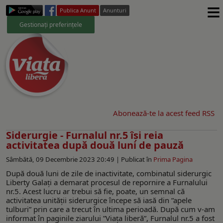
≡
Publica Anunt
Anunturi
Gestionați preferințele
Abonează-te la acest feed RSS
Siderurgie - Furnalul nr.5 își reia
activitatea după două luni de pauză
Sâmbătă, 09 Decembrie 2023 20:49 |
Publicat în
Prima Pagina
După două luni de zile de inactivitate, combinatul siderurgic
Liberty Galați a demarat procesul de repornire a Furnalului
nr.5. Acest lucru ar trebui să fie, poate, un semnal că
activitatea unității siderurgice începe să iasă din ”apele
tulburi” prin care a trecut în ultima perioadă. După cum v-am
informat în paginile ziarului ”Viața liberă”, Furnalul nr.5 a fost