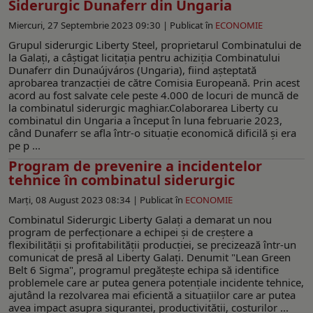
Siderurgic Dunaferr din Ungaria
Miercuri, 27 Septembrie 2023 09:30 |
Publicat în
ECONOMIE
Grupul siderurgic Liberty Steel, proprietarul Combinatului de
la Galaţi, a câştigat licitaţia pentru achiziţia Combinatului
Dunaferr din Dunaújváros (Ungaria), fiind așteptată
aprobarea tranzacției de către Comisia Europeană. Prin acest
acord au fost salvate cele peste 4.000 de locuri de muncă de
la combinatul siderurgic maghiar.Colaborarea Liberty cu
combinatul din Ungaria a început în luna februarie 2023,
când Dunaferr se afla într-o situație economică dificilă și era
pe p ...
Program de prevenire a incidentelor
tehnice în combinatul siderurgic
Marți, 08 August 2023 08:34 |
Publicat în
ECONOMIE
Combinatul Siderurgic Liberty Galați a demarat un nou
program de perfecționare a echipei și de creștere a
flexibilității și profitabilității producției, se precizează într-un
comunicat de presă al Liberty Galați. Denumit "Lean Green
Belt 6 Sigma", programul pregătește echipa să identifice
problemele care ar putea genera potențiale incidente tehnice,
ajutând la rezolvarea mai eficientă a situațiilor care ar putea
avea impact asupra siguranței, productivității, costurilor ...