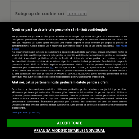
turn.com
uid
Nouă ne pasă ca datele tale personale să rămână confidențiale
Noi și partenerii noștri
585
stocăm și/sau accesăm informații pe dispozitivul dvs., precum identificatorii cookie
unici pentru prelucrarea datelor cu caracter personal. Puteți accepta sau gestiona preferințele dvs. făcând clic
Terț
mai jos, respectiv vă puteți opune utilizării unui interes legitim în orice moment pe pagina cu politica de
confidențialitate. Aceste alegeri vor fi raportate partenerilor noștri și nu vă vor afecta navigarea.
Mai multe
detalii
Noi si partenerii nostri (retelele de socializare si agentiile de publicitate partenere, precum si furnizorii nostri de
179 zile
servicii de date analitice) prelucram date pentru a permite website-ului sa functioneze, pentru a personaliza
continutul si anunturile publicitare afisate in functie de interesele si/sau profilul dvs., pentru a va oferi
functionalitati aferente retelelor de socializare si pentru a analiza traficul pe website. Beneficiati de drepturile
prevazute de art. 15-22 din GDPR in legatura cu prelucrarea datelor cu caracter personal. Aceste drepturi pot fi
exercitate prin modalitatea indicata
aici
. Prin click pe “ACCEPT TOATE”, acceptati folosirea tuturor Tehnologiilor
de tip Cookie, care implica inclusiv acceptul dvs. cu privire la stocarea/accesarea informatiilor de catre Vendor-ii
hit.gemius.pl
cu care colaboram. Prin click pe “VREAU SA MODIFIC SETARILE INDIVIDUAL” puteti schimba preferintele in mod
individual, mai putin cele legate de cookie strict necesare pentru functionarea website-ului.
Atât noi, cât și partenerii noștri prelucrăm datele pentru a oferi:
Gdynp, Gtest, Gdyn, Gtestem, receive-
Dezvoltarea și îmbunătățirea serviciilor. Utilizarea profilurilor pentru selectarea conținutului personalizat.
cookie-deprecation
Măsurarea performanței reclamelor. Stocarea și/sau accesarea informațiilor de pe un dispozitiv. Utilizarea
profilurilor pentru selectarea publicității personalizate. Crearea profilurilor de conținut personalizat. Utilizarea
datelor limitate pentru a selecta conținutul. Crearea profilurilor pentru publicitate personalizată. Măsurarea
performanței conținutului. Înțelegerea publicului prin statistici sau combinații de date din surse diferite.
Utilizarea de date limitate pentru a selecta publicitatea. Date precise de geolocație și identificarea prin scanarea
Terț
dispozitivului.
Listă parteneri (furnizori)
394 zile, 6 zile, 394 zile,
ACCEPT TOATE
Câteva secunde, 394 zile
VREAU SA MODIFIC SETARILE INDIVIDUAL