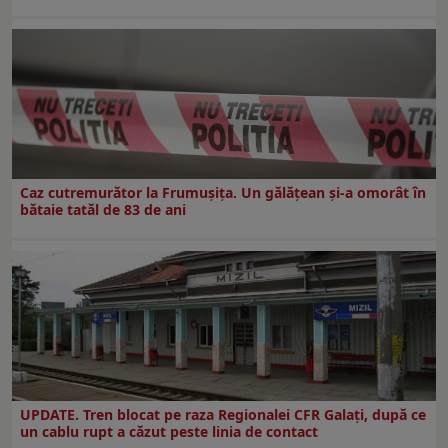
Caz cutremurător la Frumușița. Un gălățean și-a omorât în
bătaie tatăl de 83 de ani
UPDATE. Tren blocat pe raza Regionalei CFR Galați, după ce
un cablu rupt a căzut peste linia de contact