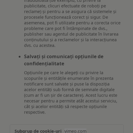
frauduloasă (de exemplu, cu privire la
publicitate, clicuri efectuate de roboți pe
reclame) și pentru a se asigura că sistemele și
procesele funcționează corect și sigur. De
asemenea, pot fi utilizate pentru a corecta orice
probleme care pot fi întâmpinate de dvs.,
publisher sau agentul de publicitate în livrarea
conținutului și a reclamelor și la interacțiunea
dvs. cu acestea.
Salvați și comunicați opțiunile de
confidențialitate
Opțiunile pe care le alegeți cu privire la
scopurile și entitățile enumerate în prezenta
notificare sunt salvate și puse la dispoziția
acelor entități sub formă de semnale digitale
(cum ar fi un șir de caractere). Acest lucru este
necesar pentru a permite atât acestui serviciu,
cât și acelor entități să respecte opțiunile
respective.
Asigurarea
vimeo.com