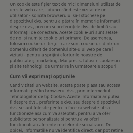
Un cookie este fişier text de mici dimensiuni utilizat de
un site web care, - atunci când este vizitat de un
utilizator - solicită browserului să-l stocheze pe
dispozitivul dvs. pentru a păstra în memorie informații
despre dvs., precum și preferințele dvs. de limbă sau
informații de conectare. Aceste cookie-uri sunt setate
de noi și numite cookie-uri primare. De asemenea,
folosim cookie-uri terțe - care sunt cookie-uri dintr-un
domeniu diferit de domeniul site-ului web pe care îl
vizitați - pentru a sprijini eforturile noastre de
publicitate și marketing. Mai precis, folosim cookie-uri
și alte tehnologii de urmărire în următoarele scopuri:
Cum vă exprimați opțiunile
Cand vizitati un website, acesta poate plasa sau accesa
informatii pe/din browserul dvs., prin intermediul
Tehnologiilor de tip Cookie. Aceste informatii ar putea
fi despre dvs., preferintele dvs. sau despre dispozitivul
dvs. si sunt folosite pentru a face ca website-ul sa
functioneze asa cum va asteptati, pentru a va oferi
publicitate personalizata si pentru a va oferi
functionalitati aferente retelelor de socializare. De
obicei, informatiile nu va identifica direct, dar pot retine