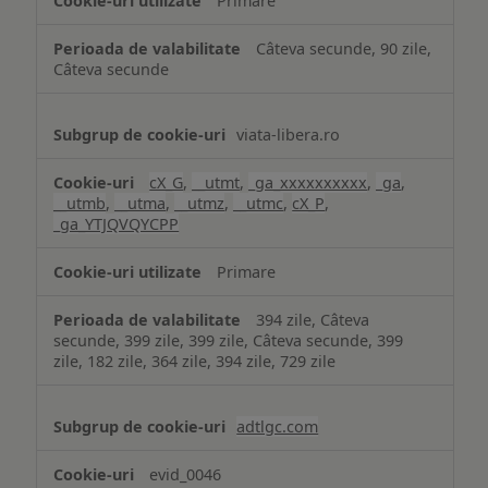
Primare
Câteva secunde, 90 zile,
Câteva secunde
viata-libera.ro
cX_G
,
__utmt
,
_ga_xxxxxxxxxx
,
_ga
,
__utmb
,
__utma
,
__utmz
,
__utmc
,
cX_P
,
_ga_YTJQVQYCPP
Primare
394 zile, Câteva
secunde, 399 zile, 399 zile, Câteva secunde, 399
zile, 182 zile, 364 zile, 394 zile, 729 zile
adtlgc.com
evid_0046