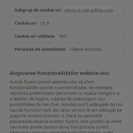
Stocarea
admp-tc-sati.adtlgc.com
și/sau
accesarea
cX_P
informațiilor
de
Terț
pe
un
Câteva secunde
dispozitiv
Asigurarea funcționalităților website-ului
Aceste fișiere permit website-ului să ofere
funcționalități sporite și personalizate, de exemplu
reţinerea preferinţelor personale cu ocazia navigării și
a datelor de logare, rularea de videoclipuri sau
posibilitatea de live chat. Acestea pot fi adăugate de noi
sau de furnizori terți ale căror servicii le-am adăugat pe
paginile noastre (Vendor-i). Dacă nu permiteți
plasarea/accesarea acestor fișiere, este posibil ca unele
sau toate aceste servicii să nu funcționeze corect.
Selectarea opțiunii generale Activ (DA) pentru acest