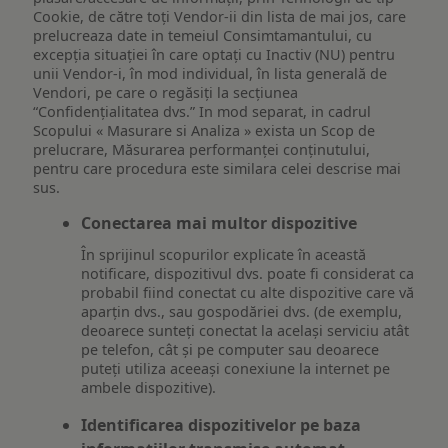
Cookie, de către toți Vendor-ii din lista de mai jos, care
prelucreaza date in temeiul Consimtamantului, cu
excepția situației în care optați cu Inactiv (NU) pentru
unii Vendor-i, în mod individual, în lista generală de
Vendori, pe care o regăsiți la secțiunea
“Confidențialitatea dvs.” In mod separat, in cadrul
Scopului « Masurare si Analiza » exista un Scop de
prelucrare, Măsurarea performanței conținutului,
pentru care procedura este similara celei descrise mai
sus.
Conectarea mai multor dispozitive
În sprijinul scopurilor explicate în această
notificare, dispozitivul dvs. poate fi considerat ca
probabil fiind conectat cu alte dispozitive care vă
aparțin dvs., sau gospodăriei dvs. (de exemplu,
deoarece sunteți conectat la același serviciu atât
pe telefon, cât și pe computer sau deoarece
puteți utiliza aceeași conexiune la internet pe
ambele dispozitive).
Identificarea dispozitivelor pe baza