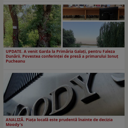
UPDATE. A venit Garda la Primăria Galaţi, pentru Faleza
Dunării. Povestea conferinţei de presă a primarului Ionuţ
Pucheanu
ANALIZĂ. Piața locală este prudentă înainte de decizia
Moody's