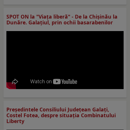
SPOT ON la "Viaţa liberă" - De la Chișinău la
Dunăre. Galațiul, prin ochii basarabenilor
Preşedintele Consiliului Judeţean Galaţi,
Costel Fotea, despre situaţia Combinatului
Liberty