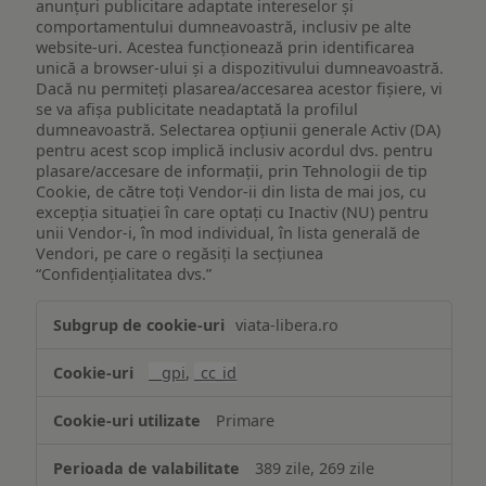
anunțuri publicitare adaptate intereselor și
comportamentului dumneavoastră, inclusiv pe alte
website-uri. Acestea funcționează prin identificarea
unică a browser-ului și a dispozitivului dumneavoastră.
Dacă nu permiteți plasarea/accesarea acestor fișiere, vi
se va afișa publicitate neadaptată la profilul
dumneavoastră. Selectarea opțiunii generale Activ (DA)
pentru acest scop implică inclusiv acordul dvs. pentru
plasare/accesare de informații, prin Tehnologii de tip
Cookie, de către toți Vendor-ii din lista de mai jos, cu
excepția situației în care optați cu Inactiv (NU) pentru
unii Vendor-i, în mod individual, în lista generală de
Vendori, pe care o regăsiți la secțiunea
“Confidențialitatea dvs.”
Publicitate
viata-libera.ro
țintită
(targetată)
__gpi
,
_cc_id
Primare
389 zile, 269 zile