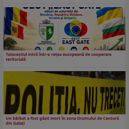
Tuluceștiul intră într-o rețea europeană de cooperare
teritorială
Un bărbat a fost găsit mort în zona Drumului de Centură
din Galați