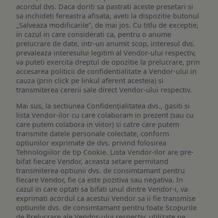
acordul dvs. Daca doriti sa pastrati aceste presetari si
sa inchideti fereastra afisata, aveti la dispozitie butonul
„Salveaza modificarile”, de mai jos. Cu titlu de exceptie,
in cazul in care considerati ca, pentru o anume
prelucrare de date, intr-un anumit scop, interesul dvs.
prevaleaza interesului legitim al Vendor-ului respectiv,
va puteti exercita dreptul de opozitie la prelucrare, prin
accesarea politicii de confidentialitate a Vendor-ului in
cauza (prin click pe linkul aferent acesteia) si
transmiterea cererii sale direct Vendor-ului respectiv.
Mai sus, la sectiunea Confidențialitatea dvs., gasiti si
lista Vendor-ilor cu care colaboram in prezent (sau cu
care putem colabora in viitor) si catre care putem
transmite datele personale colectate, conform
optiunilor exprimate de dvs. privind folosirea
Tehnologiilor de tip Cookie. Lista Vendor-ilor are pre-
bifat fiecare Vendor, aceasta setare permitand
transmiterea optiunii dvs. de consimtamant pentru
fiecare Vendor, fie ca este pozitiva sau negativa. In
cazul in care optati sa bifati unul dintre Vendor-i, va
exprimati acordul ca acestui Vendor sa ii fie transmise
optiunile dvs. de consimtamant pentru toate Scopurile
de Prelucrare ale Vendor-ului respectiv, utilizate pe