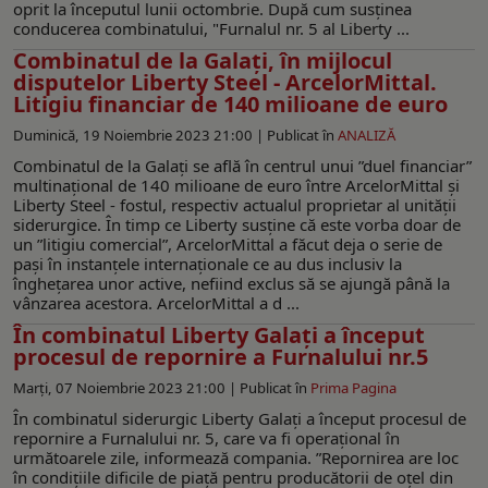
oprit la începutul lunii octombrie. După cum susținea
conducerea combinatului, "Furnalul nr. 5 al Liberty ...
Combinatul de la Galați, în mijlocul
disputelor Liberty Steel - ArcelorMittal.
Litigiu financiar de 140 milioane de euro
Duminică, 19 Noiembrie 2023 21:00 |
Publicat în
ANALIZĂ
Combinatul de la Galați se află în centrul unui ”duel financiar”
multinațional de 140 milioane de euro între ArcelorMittal și
Liberty Steel - fostul, respectiv actualul proprietar al unității
siderurgice. În timp ce Liberty susține că este vorba doar de
un ”litigiu comercial”, ArcelorMittal a făcut deja o serie de
pași în instanțele internaționale ce au dus inclusiv la
înghețarea unor active, nefiind exclus să se ajungă până la
vânzarea acestora. ArcelorMittal a d ...
În combinatul Liberty Galați a început
procesul de repornire a Furnalului nr.5
Marți, 07 Noiembrie 2023 21:00 |
Publicat în
Prima Pagina
În combinatul siderurgic Liberty Galați a început procesul de
repornire a Furnalului nr. 5, care va fi operațional în
următoarele zile, informează compania. ”Repornirea are loc
în condițiile dificile de piață pentru producătorii de oțel din