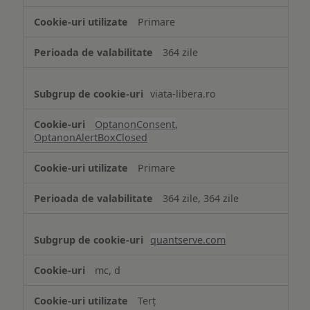
strict
Primare
necesare
364 zile
viata-libera.ro
OptanonConsent
,
OptanonAlertBoxClosed
Primare
364 zile, 364 zile
quantserve.com
mc, d
Terț