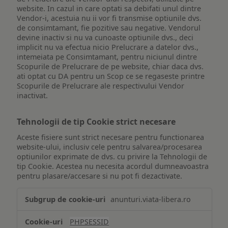
website. In cazul in care optati sa debifati unul dintre
Vendor-i, acestuia nu ii vor fi transmise optiunile dvs.
de consimtamant, fie pozitive sau negative. Vendorul
devine inactiv si nu va cunoaste optiunile dvs., deci
implicit nu va efectua nicio Prelucrare a datelor dvs.,
intemeiata pe Consimtamant, pentru niciunul dintre
Scopurile de Prelucrare de pe website, chiar daca dvs.
ati optat cu DA pentru un Scop ce se regaseste printre
Scopurile de Prelucrare ale respectivului Vendor
inactivat.
Tehnologii de tip Cookie strict necesare
Aceste fisiere sunt strict necesare pentru functionarea
website-ului, inclusiv cele pentru salvarea/procesarea
optiunilor exprimate de dvs. cu privire la Tehnologii de
tip Cookie. Acestea nu necesita acordul dumneavoastra
pentru plasare/accesare si nu pot fi dezactivate.
Tehnologii
anunturi.viata-libera.ro
de
tip
PHPSESSID
Cookie