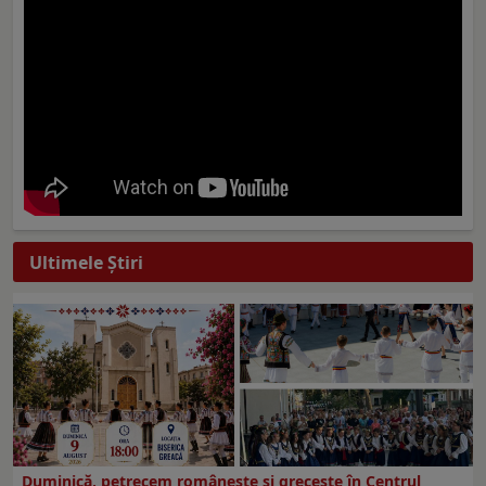
Ultimele Ştiri
Duminică, petrecem româneşte şi greceşte în Centrul