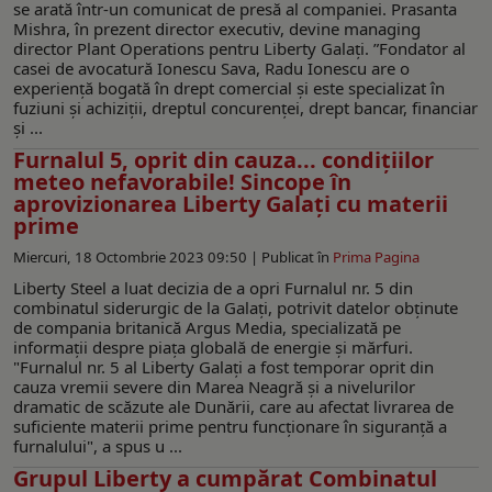
se arată într-un comunicat de presă al companiei. Prasanta
Mishra, în prezent director executiv, devine managing
director Plant Operations pentru Liberty Galați. ”Fondator al
casei de avocatură Ionescu Sava, Radu Ionescu are o
experienţă bogată în drept comercial și este specializat în
fuziuni și achiziții, dreptul concurenței, drept bancar, financiar
și ...
Furnalul 5, oprit din cauza... condițiilor
meteo nefavorabile! Sincope în
aprovizionarea Liberty Galați cu materii
prime
Miercuri, 18 Octombrie 2023 09:50 |
Publicat în
Prima Pagina
Liberty Steel a luat decizia de a opri Furnalul nr. 5 din
combinatul siderurgic de la Galați, potrivit datelor obținute
de compania britanică Argus Media, specializată pe
informații despre piața globală de energie și mărfuri.
"Furnalul nr. 5 al Liberty Galați a fost temporar oprit din
cauza vremii severe din Marea Neagră și a nivelurilor
dramatic de scăzute ale Dunării, care au afectat livrarea de
suficiente materii prime pentru funcționare în siguranță a
furnalului", a spus u ...
Grupul Liberty a cumpărat Combinatul