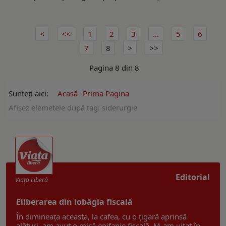
1
2
3
...
5
6
7
8
Pagina 8 din 8
Sunteți aici:
Acasă
Prima Pagina
Afişez elemetele după tag: siderurgie
Editorial
Viaţa Liberă
Eliberarea din iobăgia fiscală
În dimineața aceasta, la cafea, cu o țigară aprinsă
alături, am avut o mică epifanie fiscală. M-am uitat în