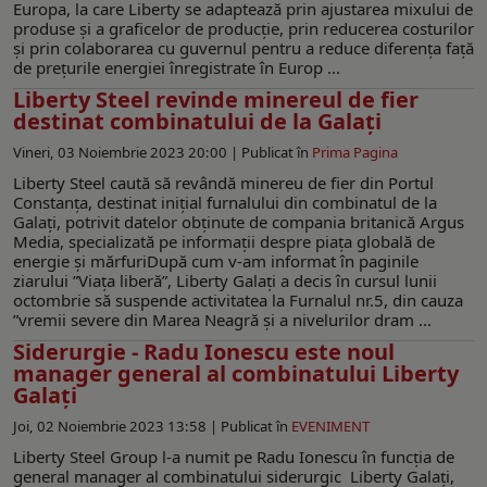
Europa, la care Liberty se adaptează prin ajustarea mixului de
produse și a graficelor de producție, prin reducerea costurilor
și prin colaborarea cu guvernul pentru a reduce diferența față
de prețurile energiei înregistrate în Europ ...
Liberty Steel revinde minereul de fier
destinat combinatului de la Galați
Vineri, 03 Noiembrie 2023 20:00 |
Publicat în
Prima Pagina
Liberty Steel caută să revândă minereu de fier din Portul
Constanța, destinat inițial furnalului din combinatul de la
Galați, potrivit datelor obținute de compania britanică Argus
Media, specializată pe informații despre piața globală de
energie și mărfuriDupă cum v-am informat în paginile
ziarului ”Viața liberă”, Liberty Galați a decis în cursul lunii
octombrie să suspende activitatea la Furnalul nr.5, din cauza
”vremii severe din Marea Neagră și a nivelurilor dram ...
Siderurgie - Radu Ionescu este noul
manager general al combinatului Liberty
Galați
Joi, 02 Noiembrie 2023 13:58 |
Publicat în
EVENIMENT
Liberty Steel Group l-a numit pe Radu Ionescu în funcția de
general manager al combinatului siderurgic Liberty Galați,