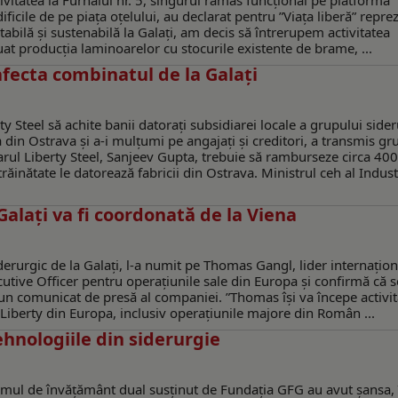
ivitatea la Furnalul nr. 5, singurul rămas funcțional pe platforma
ficile de pe piața oțelului, au declarat pentru ”Viața liberă” repre
abilă și sustenabilă la Galați, am decis să întrerupem activitatea
at producția laminoarelor cu stocurile existente de brame, ...
fecta combinatul de la Galaţi
 Steel să achite banii datoraţi subsidiarei locale a grupului sider
 din Ostrava şi a-i mulţumi pe angajaţi şi creditori, a transmis gr
ul Liberty Steel, Sanjeev Gupta, trebuie să ramburseze circa 400
ăinătate le datorează fabricii din Ostrava. Ministrul ceh al Industr
alați va fi coordonată de la Viena
derurgic de la Galaţi, l-a numit pe Thomas Gangl, lider internațion
ecutive Officer pentru operațiunile sale din Europa și confirmă că 
r-un comunicat de presă al companiei. ”Thomas își va începe activi
Liberty din Europa, inclusiv operațiunile majore din Român ...
tehnologiile din siderurgie
gramul de învățământ dual susținut de Fundația GFG au avut șansa, 