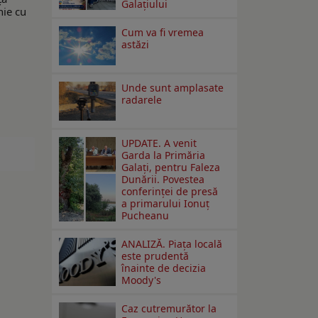
Galaţiului
nie cu
Cum va fi vremea
astăzi
Unde sunt amplasate
radarele
UPDATE. A venit
Garda la Primăria
Galaţi, pentru Faleza
Dunării. Povestea
conferinţei de presă
a primarului Ionuţ
Pucheanu
ANALIZĂ. Piața locală
este prudentă
înainte de decizia
Moody's
Caz cutremurător la