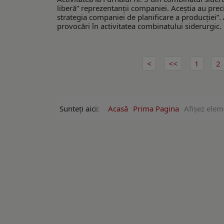
liberă” reprezentanții companiei. Aceștia au preci
strategia companiei de planificare a producției”.
provocări în activitatea combinatului siderurgic.
1
2
Sunteți aici:
Acasă
Prima Pagina
Afişez elem