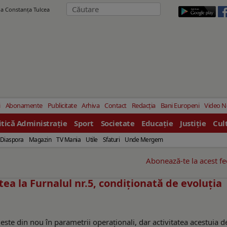
ila Constanţa Tulcea
i
Abonamente
Publicitate
Arhiva
Contact
Redacția
Bani Europeni
Video 
itică Administrație
Sport
Societate
Educație
Justiție
Cul
Diaspora
Magazin
TV Mania
Utile
Sfaturi
Unde Mergem
Abonează-te la acest f
tea la Furnalul nr.5, condiționată de evoluția
 este din nou în parametrii operaționali, dar activitatea acestuia 