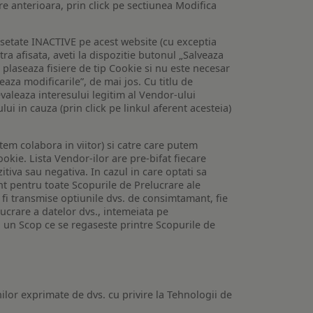
are anterioara, prin click pe sectiunea Modifica
setate INACTIVE pe acest website (cu exceptia
tra afisata, aveti la dispozitie butonul „Salveaza
e plaseaza fisiere de tip Cookie si nu este necesar
veaza modificarile”, de mai jos. Cu titlu de
valeaza interesului legitim al Vendor-ului
lui in cauza (prin click pe linkul aferent acesteia)
utem colabora in viitor) si catre care putem
okie. Lista Vendor-ilor are pre-bifat fiecare
iva sau negativa. In cazul in care optati sa
nt pentru toate Scopurile de Prelucrare ale
or fi transmise optiunile dvs. de consimtamant, fie
lucrare a datelor dvs., intemeiata pe
 un Scop ce se regaseste printre Scopurile de
ilor exprimate de dvs. cu privire la Tehnologii de