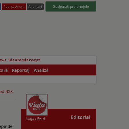
Gestionați preferințele
Publica Anunt
Anunturi
News
Bilă albă/Bilă neagră
tură
Reportaj
Analiză
eed RSS
Editorial
Viaţa Liberă
depinde