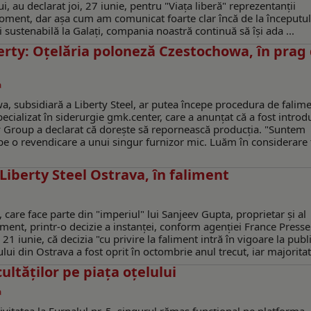
ui, au declarat joi, 27 iunie, pentru "Viața liberă" reprezentanții
moment, dar așa cum am comunicat foarte clar încă de la începutul
i sustenabilă la Galați, compania noastră continuă să își ada ...
erty: Oţelăria poloneză Czestochowa, în prag
a
, subsidiară a Liberty Steel, ar putea începe procedura de falime
pecializat în siderurgie gmk.center, care a anunţat că a fost introd
ty Group a declarat că doreşte să repornească producția. "Suntem
 pe o revendicare a unui singur furnizor mic. Luăm în considerare 
Liberty Steel Ostrava, în faliment
 care face parte din "imperiul" lui Sanjeev Gupta, proprietar şi al
liment, printr-o decizie a instanţei, conform agenţiei France Presse
21 iunie, că decizia "cu privire la faliment intră în vigoare la publ
lui din Ostrava a fost oprit în octombrie anul trecut, iar majoritate
cultăților pe piața oțelului
a