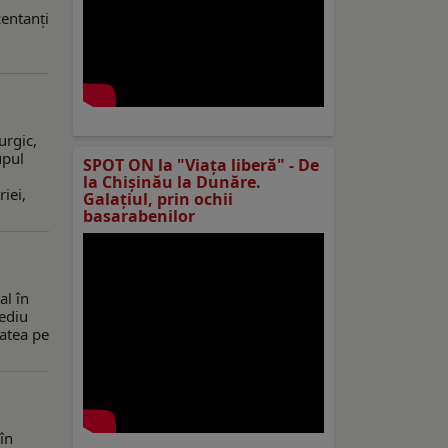
zentanți
urgic,
upul
SPOT ON la "Viaţa liberă" - De
la Chișinău la Dunăre.
iei,
Galațiul, prin ochii
basarabenilor
al în
sediu
tatea pe
în