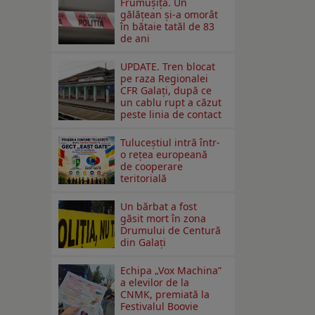
Frumușița. Un
gălățean și-a omorât
în bătaie tatăl de 83
de ani
UPDATE. Tren blocat
pe raza Regionalei
CFR Galați, după ce
un cablu rupt a căzut
peste linia de contact
Tuluceștiul intră într-
o rețea europeană
de cooperare
teritorială
Un bărbat a fost
găsit mort în zona
Drumului de Centură
din Galați
Echipa „Vox Machina”
a elevilor de la
CNMK, premiată la
Festivalul Boovie