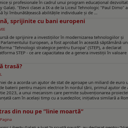
tehnice și profesionale în cadrul unui program educațional dezvolta
 Galați. "Elevii clasei a IX-a de la Liceul Tehnologic "Paul Dimo" 
ă își îmbunătățească abilitățile individuale și de ...
ană, sprijinite cu bani europeni
MIE
să de sprijinire a investițiilor în modernizarea tehnologiilor și
l Parlamentului European, a fost aprobat în această săptămână u
forma "Tehnologii strategice pentru Europa" (STEP), a declarat
forma STEP - ce are capacitatea de a genera investiții în valoare
ă trasă?
L
ei de a acorda un ajutor de stat de aproape un miliard de euro 
 baterii pentru maşini electrice în nordul ţării, primul ajutor de 
 martie 2023, a unui mecanism care permite subvenţionarea proiecte
nţată cam în acelaşi timp cu a suedezilor, iniţiativa similară a Ro
 tras din nou pe ”linie moartă”
 Pagina
rgic Liberty Galați a luat ”o scurtă pauză”, au declarat pentru ”Via