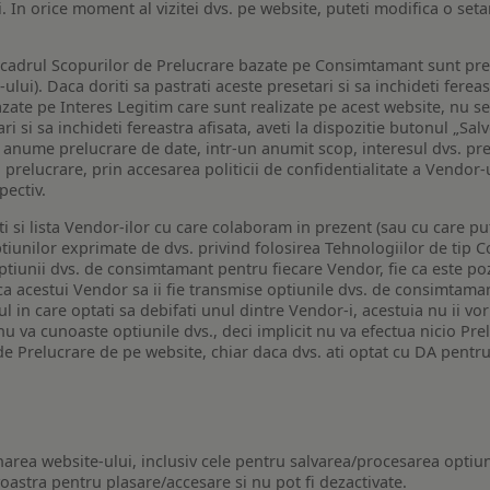
i. In orice moment al vizitei dvs. pe website, puteti modifica o set
n cadrul Scopurilor de Prelucrare bazate pe Consimtamant sunt pre
lui). Daca doriti sa pastrati aceste presetari si sa inchideti fereas
bazate pe Interes Legitim care sunt realizate pe acest website, nu s
i si sa inchideti fereastra afisata, aveti la dispozitie butonul „Sal
o anume prelucrare de date, intr-un anumit scop, interesul dvs. pre
a prelucrare, prin accesarea politicii de confidentialitate a Vendor-u
pectiv.
iti si lista Vendor-ilor cu care colaboram in prezent (sau cu care p
iunilor exprimate de dvs. privind folosirea Tehnologiilor de tip Co
iunii dvs. de consimtamant pentru fiecare Vendor, fie ca este pozit
 ca acestui Vendor sa ii fie transmise optiunile dvs. de consimtama
ul in care optati sa debifati unul dintre Vendor-i, acestuia nu ii v
nu va cunoaste optiunile dvs., deci implicit nu va efectua nicio Pre
e Prelucrare de pe website, chiar daca dvs. ati optat cu DA pentru
narea website-ului, inclusiv cele pentru salvarea/procesarea optiun
astra pentru plasare/accesare si nu pot fi dezactivate.