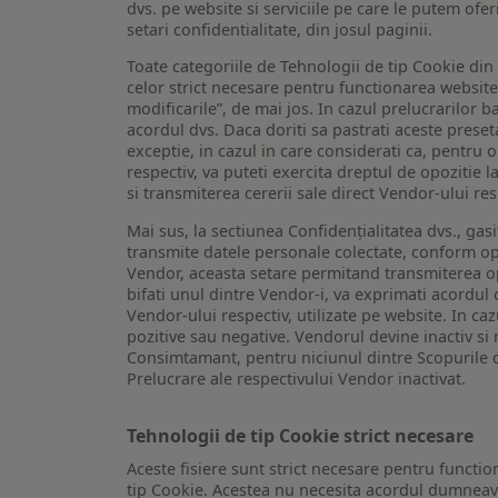
dvs. pe website si serviciile pe care le putem ofer
setari confidentialitate, din josul paginii.
Toate categoriile de Tehnologii de tip Cookie di
celor strict necesare pentru functionarea website-u
modificarile”, de mai jos. In cazul prelucrarilor 
acordul dvs. Daca doriti sa pastrati aceste presetar
exceptie, in cazul in care considerati ca, pentru 
respectiv, va puteti exercita dreptul de opozitie l
si transmiterea cererii sale direct Vendor-ului res
Mai sus, la sectiunea Confidențialitatea dvs., gas
transmite datele personale colectate, conform opt
Vendor, aceasta setare permitand transmiterea opt
bifati unul dintre Vendor-i, va exprimati acordul
Vendor-ului respectiv, utilizate pe website. In caz
pozitive sau negative. Vendorul devine inactiv si 
Consimtamant, pentru niciunul dintre Scopurile d
Prelucrare ale respectivului Vendor inactivat.
Tehnologii de tip Cookie strict necesare
Aceste fisiere sunt strict necesare pentru functio
tip Cookie. Acestea nu necesita acordul dumneavo