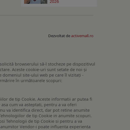
2026
Dezvoltat de
activemall.ro
 solicită browserului să-l stocheze pe dispozitivul
tare. Aceste cookie-uri sunt setate de noi și
domeniul site-ului web pe care îl vizitați -
 urmărire în următoarele scopuri:
lor de tip Cookie. Aceste informatii ar putea fi
e asa cum va asteptati, pentru a va oferi
 nu va identifica direct, dar pot retine anumite
Tehnologiilor de tip Cookie in anumite scopuri.
losi Tehnologii de tip Cookie si pentru a va
 a anumitor Vendor-i poate influenta experienta