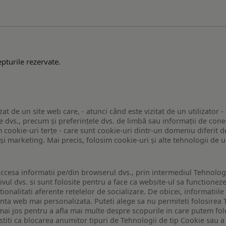
pturile rezervate.
zat de un site web care, - atunci când este vizitat de un utilizator -
 dvs., precum și preferințele dvs. de limbă sau informații de conec
ookie-uri terțe - care sunt cookie-uri dintr-un domeniu diferit de 
e și marketing. Mai precis, folosim cookie-uri și alte tehnologii de
ccesa informatii pe/din browserul dvs., prin intermediul Tehnologii
ivul dvs. si sunt folosite pentru a face ca website-ul sa functionez
tionalitati aferente retelelor de socializare. De obicei, informatiile
enta web mai personalizata. Puteti alege sa nu permiteti folosirea 
de mai jos pentru a afla mai multe despre scopurile in care putem fo
a stiti ca blocarea anumitor tipuri de Tehnologii de tip Cookie sau