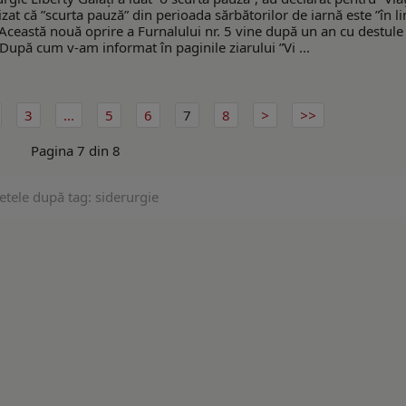
zat că ”scurta pauză” din perioada sărbătorilor de iarnă este ”în li
 Această nouă oprire a Furnalului nr. 5 vine după un an cu destule
 După cum v-am informat în paginile ziarului ”Vi ...
3
...
5
6
7
8
Pagina 7 din 8
etele după tag: siderurgie