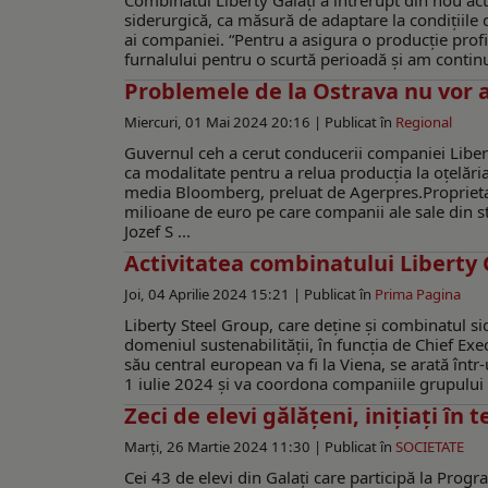
Combinatul Liberty Galați a întrerupt din nou act
siderurgică, ca măsură de adaptare la condițiile di
ai companiei. “Pentru a asigura o producție profit
furnalului pentru o scurtă perioadă și am continu
Problemele de la Ostrava nu vor a
Miercuri, 01 Mai 2024 20:16 |
Publicat în
Regional
Guvernul ceh a cerut conducerii companiei Liberty
ca modalitate pentru a relua producţia la oţelăria
media Bloomberg, preluat de Agerpres.Proprietar
milioane de euro pe care companii ale sale din str
Jozef S ...
Activitatea combinatului Liberty G
Joi, 04 Aprilie 2024 15:21 |
Publicat în
Prima Pagina
Liberty Steel Group, care deţine şi combinatul si
domeniul sustenabilității, în funcția de Chief Ex
său central european va fi la Viena, se arată înt
1 iulie 2024 și va coordona companiile grupului 
Zeci de elevi gălățeni, inițiați în 
Marți, 26 Martie 2024 11:30 |
Publicat în
SOCIETATE
Cei 43 de elevi din Galați care participă la Pro