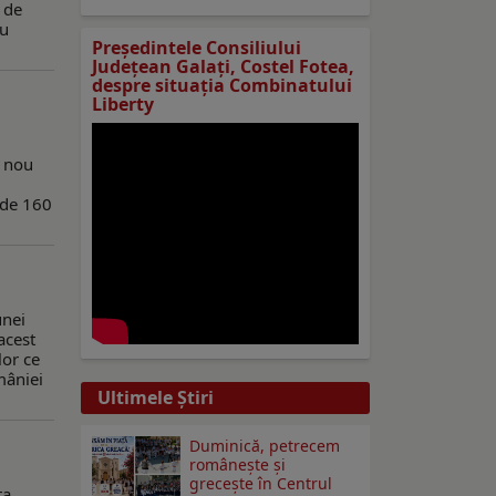
t de
au
Preşedintele Consiliului
Judeţean Galaţi, Costel Fotea,
despre situaţia Combinatului
Liberty
n nou
 de 160
unei
acest
lor ce
mâniei
Ultimele Ştiri
Duminică, petrecem
româneşte şi
greceşte în Centrul
ța