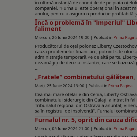
în ultimă instanță de condițiile de pe piața oțelul
companiei. "Furnalul este operațional în acest 
anului, pentru a asigura o producție profitabilă ș
Încă o problemă în "imperiul" Lib
faliment
Miercuri, 26 Iunie 2024 19:00 |
Publicat în
Prima Pagin
Producătorul de oțel polonez Liberty Czestochowa
cauza problemelor financiare, potrivit site-ului s
administrație temporară.Pe de altă parte, Liber
dezamăgiți de decizia instanței, care se bazează
...
„Fratele” combinatului gălăţean, 
Marți, 25 Iunie 2024 19:00 |
Publicat în
Prima Pagina
Cea mai mare oțelărie din Cehia, Liberty Ostrava,
combinatului siderurgic din Galaţi, a intrat în fa
Tribunalul regional din Ostrava a anunțat, vineri, 
sa în registrul de insolvență". Furnalul combinatu
Furnalul nr. 5, oprit din cauza difi
Miercuri, 05 Iunie 2024 21:00 |
Publicat în
Prima Pagin