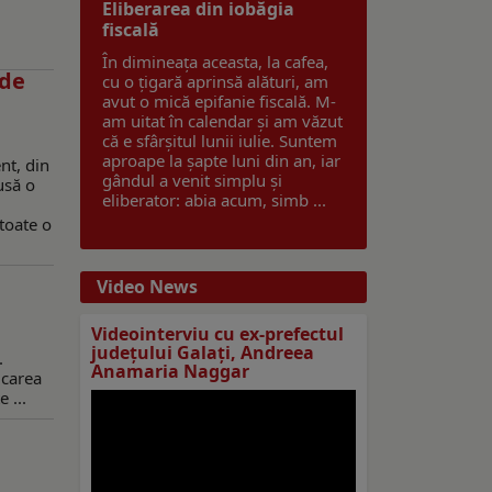
Eliberarea din iobăgia
fiscală
În dimineața aceasta, la cafea,
 de
cu o țigară aprinsă alături, am
avut o mică epifanie fiscală. M-
am uitat în calendar și am văzut
că e sfârșitul lunii iulie. Suntem
aproape la șapte luni din an, iar
nt, din
gândul a venit simplu și
usă o
eliberator: abia acum, simb ...
toate o
Video News
Videointerviu cu ex-prefectul
judeţului Galaţi, Andreea
.
Anamaria Naggar
icarea
 ...