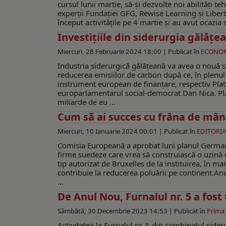
cursul lunii martie, să-și dezvolte noi abilități 
experții Fundației GFG, Rewise Learning și Liberty
început activitățile pe 4 martie și au avut ocazia s
Investițiile din siderurgia gălățe
Miercuri, 28 Februarie 2024 18:00 |
Publicat în
ECONO
Industria siderurgică gălățeană va avea o nouă sur
reducerea emisiilor de carbon după ce, în plenu
instrument european de finanțare, respectiv Plat
europarlamentarul social-democrat Dan Nica. Plat
miliarde de eu ...
Cum să ai succes cu frâna de mân
Miercuri, 10 Ianuarie 2024 00:01 |
Publicat în
EDITORIA
Comisia Europeană a aprobat luni planul Germani
firme suedeze care vrea să construiască o uzină de
tip autorizat de Bruxelles de la instituirea, în
contribuie la reducerea poluării pe continent.Anu
...
De Anul Nou, Furnalul nr. 5 a fost
Sâmbătă, 30 Decembrie 2023 14:53 |
Publicat în
Prima
Activitatea la Furnalul nr. 5 din combinatul sideru