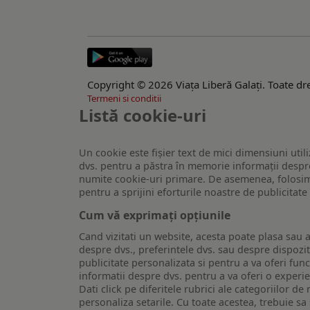
Copyright © 2026 Viaţa Liberă Galaţi. Toate dre
Termeni si conditii
Listă cookie-uri
Un cookie este fişier text de mici dimensiuni utili
dvs. pentru a păstra în memorie informații despre
numite cookie-uri primare. De asemenea, folosim c
pentru a sprijini eforturile noastre de publicitat
Cum vă exprimați opțiunile
Cand vizitati un website, acesta poate plasa sau a
despre dvs., preferintele dvs. sau despre dispozit
publicitate personalizata si pentru a va oferi func
informatii despre dvs. pentru a va oferi o experi
Dati click pe diferitele rubrici ale categoriilor 
personaliza setarile. Cu toate acestea, trebuie s