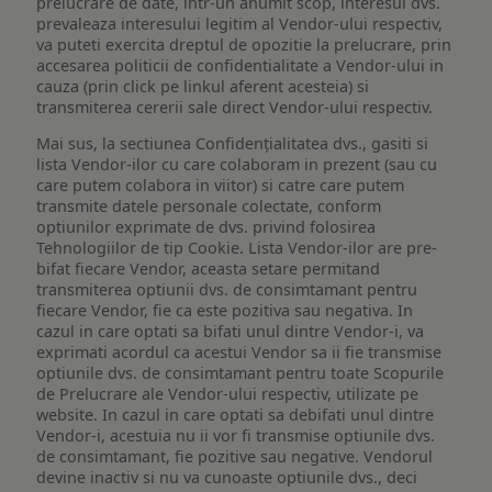
prelucrare de date, intr-un anumit scop, interesul dvs.
prevaleaza interesului legitim al Vendor-ului respectiv,
va puteti exercita dreptul de opozitie la prelucrare, prin
accesarea politicii de confidentialitate a Vendor-ului in
cauza (prin click pe linkul aferent acesteia) si
transmiterea cererii sale direct Vendor-ului respectiv.
Mai sus, la sectiunea Confidențialitatea dvs., gasiti si
lista Vendor-ilor cu care colaboram in prezent (sau cu
care putem colabora in viitor) si catre care putem
transmite datele personale colectate, conform
optiunilor exprimate de dvs. privind folosirea
Tehnologiilor de tip Cookie. Lista Vendor-ilor are pre-
bifat fiecare Vendor, aceasta setare permitand
transmiterea optiunii dvs. de consimtamant pentru
fiecare Vendor, fie ca este pozitiva sau negativa. In
cazul in care optati sa bifati unul dintre Vendor-i, va
exprimati acordul ca acestui Vendor sa ii fie transmise
optiunile dvs. de consimtamant pentru toate Scopurile
de Prelucrare ale Vendor-ului respectiv, utilizate pe
website. In cazul in care optati sa debifati unul dintre
Vendor-i, acestuia nu ii vor fi transmise optiunile dvs.
de consimtamant, fie pozitive sau negative. Vendorul
devine inactiv si nu va cunoaste optiunile dvs., deci