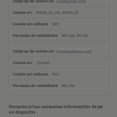
tribalfusion.com
ANON_ID_old, ANON_ID
Terț
365 zile, 89 zile
travelaudience.com
_tracker
Terț
392 zile
Stocarea și/sau accesarea informațiilor de pe
un dispozitiv