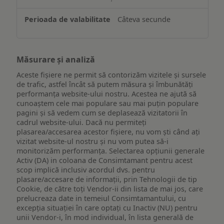
Câteva secunde
Măsurare și analiză
Aceste fișiere ne permit să contorizăm vizitele și sursele
de trafic, astfel încât să putem măsura și îmbunătăți
performanța website-ului nostru. Acestea ne ajută să
cunoaștem cele mai populare sau mai puțin populare
pagini și să vedem cum se deplasează vizitatorii în
cadrul website-ului. Dacă nu permiteți
plasarea/accesarea acestor fișiere, nu vom ști când ați
vizitat website-ul nostru și nu vom putea să-i
monitorizăm performanța. Selectarea opțiunii generale
Activ (DA) in coloana de Consimtamant pentru acest
scop implică inclusiv acordul dvs. pentru
plasare/accesare de informații, prin Tehnologii de tip
Cookie, de către toți Vendor-ii din lista de mai jos, care
prelucreaza date in temeiul Consimtamantului, cu
excepția situației în care optați cu Inactiv (NU) pentru
unii Vendor-i, în mod individual, în lista generală de