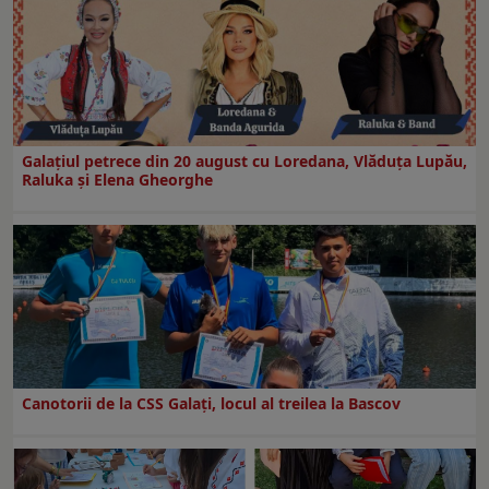
Galaţiul petrece din 20 august cu Loredana, Vlăduța Lupău,
Raluka și Elena Gheorghe
Canotorii de la CSS Galați, locul al treilea la Bascov