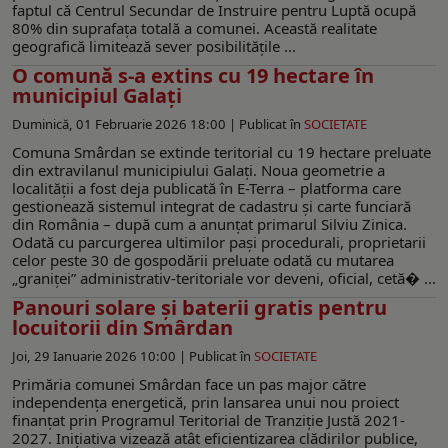
faptul că Centrul Secundar de Instruire pentru Luptă ocupă
80% din suprafața totală a comunei. Această realitate
geografică limitează sever posibilitățile ...
O comună s-a extins cu 19 hectare în
municipiul Galaţi
Duminică, 01 Februarie 2026 18:00 |
Publicat în
SOCIETATE
Comuna Smârdan se extinde teritorial cu 19 hectare preluate
din extravilanul municipiului Galaţi. Noua geometrie a
localităţii a fost deja publicată în E-Terra – platforma care
gestionează sistemul integrat de cadastru și carte funciară
din România – după cum a anunţat primarul Silviu Zinica.
Odată cu parcurgerea ultimilor paşi procedurali, proprietarii
celor peste 30 de gospodării preluate odată cu mutarea
„graniţei” administrativ-teritoriale vor deveni, oficial, cetă� ...
Panouri solare și baterii gratis pentru
locuitorii din Smârdan
Joi, 29 Ianuarie 2026 10:00 |
Publicat în
SOCIETATE
Primăria comunei Smârdan face un pas major către
independența energetică, prin lansarea unui nou proiect
finanțat prin Programul Teritorial de Tranziție Justă 2021-
2027. Inițiativa vizează atât eficientizarea clădirilor publice,