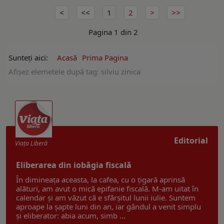
1
2
Pagina 1 din 2
Sunteți aici:
Acasă
Prima Pagina
Afişez elemetele după tag: silviu zinica
Editorial
Viaţa Liberă
Eliberarea din iobăgia fiscală
În dimineața aceasta, la cafea, cu o țigară aprinsă
alături, am avut o mică epifanie fiscală. M-am uitat în
calendar și am văzut că e sfârșitul lunii iulie. Suntem
aproape la șapte luni din an, iar gândul a venit simplu
și eliberator: abia acum, simb ...