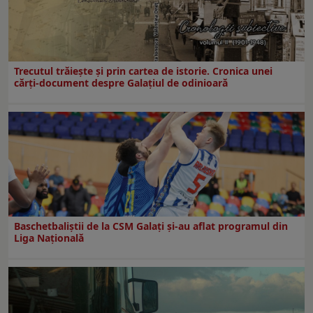
Trecutul trăiește și prin cartea de istorie. Cronica unei
cărți-document despre Galațiul de odinioară
Baschetbaliștii de la CSM Galați și-au aflat programul din
Liga Națională