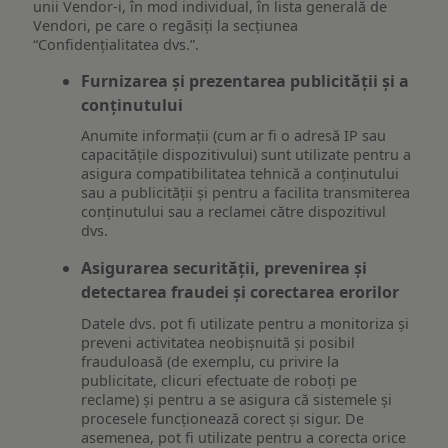
unii Vendor-i, în mod individual, în lista generală de
Vendori, pe care o regăsiți la secțiunea
“Confidențialitatea dvs.”.
Furnizarea și prezentarea publicității și a
conținutului
Anumite informații (cum ar fi o adresă IP sau
capacitățile dispozitivului) sunt utilizate pentru a
asigura compatibilitatea tehnică a conținutului
sau a publicității și pentru a facilita transmiterea
conținutului sau a reclamei către dispozitivul
dvs.
Asigurarea securității, prevenirea și
detectarea fraudei și corectarea erorilor
Datele dvs. pot fi utilizate pentru a monitoriza și
preveni activitatea neobișnuită și posibil
frauduloasă (de exemplu, cu privire la
publicitate, clicuri efectuate de roboți pe
reclame) și pentru a se asigura că sistemele și
procesele funcționează corect și sigur. De
asemenea, pot fi utilizate pentru a corecta orice