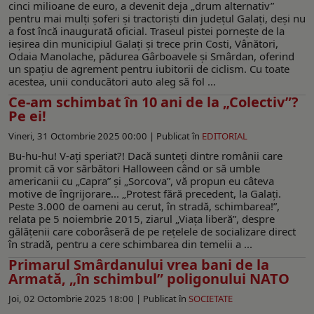
cinci milioane de euro, a devenit deja „drum alternativ”
pentru mai mulți șoferi și tractoriști din județul Galați, deși nu
a fost încă inaugurată oficial. Traseul pistei pornește de la
ieșirea din municipiul Galați și trece prin Costi, Vânători,
Odaia Manolache, pădurea Gârboavele și Smârdan, oferind
un spațiu de agrement pentru iubitorii de ciclism. Cu toate
acestea, unii conducători auto aleg să fol ...
Ce-am schimbat în 10 ani de la „Colectiv”?
Pe ei!
Vineri, 31 Octombrie 2025 00:00 |
Publicat în
EDITORIAL
Bu-hu-hu! V-ați speriat?! Dacă sunteți dintre românii care
promit că vor sărbători Halloween când or să umble
americanii cu „Capra” și „Sorcova”, vă propun eu câteva
motive de îngrijorare... „Protest fără precedent, la Galaţi.
Peste 3.000 de oameni au cerut, în stradă, schimbarea!”,
relata pe 5 noiembrie 2015, ziarul „Viața liberă”, despre
gălățenii care coborâseră de pe rețelele de socializare direct
în stradă, pentru a cere schimbarea din temelii a ...
Primarul Smârdanului vrea bani de la
Armată, „în schimbul” poligonului NATO
Joi, 02 Octombrie 2025 18:00 |
Publicat în
SOCIETATE