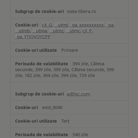
viata-libera.ro
cX_G
,
__utmt
,
_ga_xxxxxxxxxx
,
_ga
,
__utmb
,
__utma
,
__utmz
,
__utmc
,
cX_P
,
_ga_YTJQVQYCPP
Primare
394 zile, Câteva
secunde, 399 zile, 399 zile, Câteva secunde, 399
zile, 182 zile, 364 zile, 394 zile, 729 zile
adtlgc.com
evid_0046
Terț
540 zile