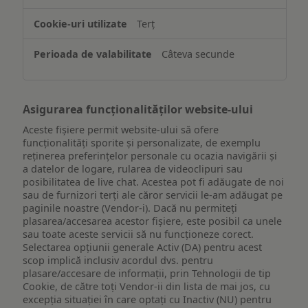
informațiilor
de
Terț
pe
un
Câteva secunde
dispozitiv
Asigurarea funcționalităților website-ului
Aceste fișiere permit website-ului să ofere
funcționalități sporite și personalizate, de exemplu
reţinerea preferinţelor personale cu ocazia navigării și
a datelor de logare, rularea de videoclipuri sau
posibilitatea de live chat. Acestea pot fi adăugate de noi
sau de furnizori terți ale căror servicii le-am adăugat pe
paginile noastre (Vendor-i). Dacă nu permiteți
plasarea/accesarea acestor fișiere, este posibil ca unele
sau toate aceste servicii să nu funcționeze corect.
Selectarea opțiunii generale Activ (DA) pentru acest
scop implică inclusiv acordul dvs. pentru
plasare/accesare de informații, prin Tehnologii de tip
Cookie, de către toți Vendor-ii din lista de mai jos, cu
excepția situației în care optați cu Inactiv (NU) pentru