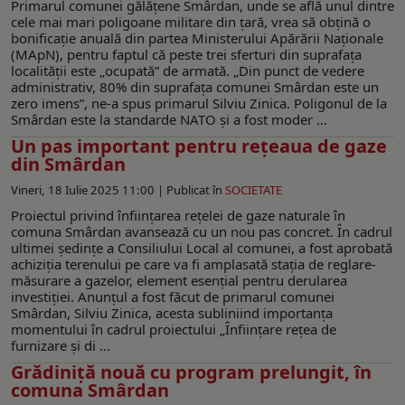
Primarul comunei gălățene Smârdan, unde se află unul dintre
cele mai mari poligoane militare din țară, vrea să obțină o
bonificație anuală din partea Ministerului Apărării Naționale
(MApN), pentru faptul că peste trei sferturi din suprafața
localității este „ocupată” de armată. „Din punct de vedere
administrativ, 80% din suprafața comunei Smârdan este un
zero imens”, ne-a spus primarul Silviu Zinica. Poligonul de la
Smârdan este la standarde NATO și a fost moder ...
Un pas important pentru rețeaua de gaze
din Smârdan
Vineri, 18 Iulie 2025 11:00 |
Publicat în
SOCIETATE
Proiectul privind înființarea rețelei de gaze naturale în
comuna Smârdan avansează cu un nou pas concret. În cadrul
ultimei ședințe a Consiliului Local al comunei, a fost aprobată
achiziția terenului pe care va fi amplasată stația de reglare-
măsurare a gazelor, element esențial pentru derularea
investiției. Anunțul a fost făcut de primarul comunei
Smârdan, Silviu Zinica, acesta subliniind importanța
momentului în cadrul proiectului „Înființare rețea de
furnizare și di ...
Grădiniță nouă cu program prelungit, în
comuna Smârdan