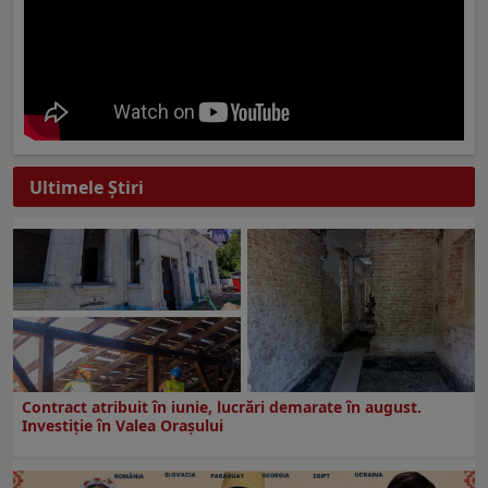
Ultimele Ştiri
Contract atribuit în iunie, lucrări demarate în august.
Investiţie în Valea Oraşului