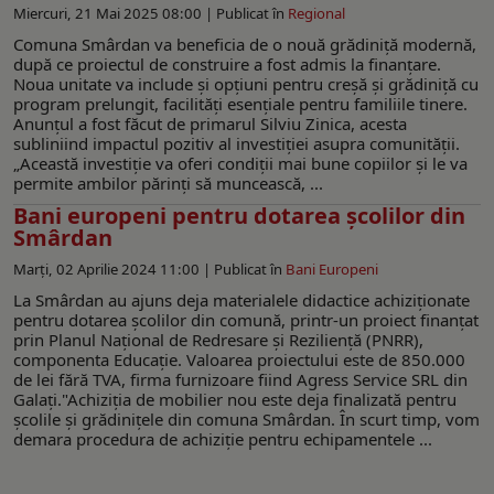
Miercuri, 21 Mai 2025 08:00 |
Publicat în
Regional
Comuna Smârdan va beneficia de o nouă grădiniță modernă,
după ce proiectul de construire a fost admis la finanțare.
Noua unitate va include și opțiuni pentru creșă și grădiniță cu
program prelungit, facilități esențiale pentru familiile tinere.
Anunțul a fost făcut de primarul Silviu Zinica, acesta
subliniind impactul pozitiv al investiției asupra comunității.
„Această investiție va oferi condiții mai bune copiilor și le va
permite ambilor părinți să muncească, ...
Bani europeni pentru dotarea școlilor din
Smârdan
Marți, 02 Aprilie 2024 11:00 |
Publicat în
Bani Europeni
La Smârdan au ajuns deja materialele didactice achiziționate
pentru dotarea școlilor din comună, printr-un proiect finanțat
prin Planul Național de Redresare și Reziliență (PNRR),
componenta Educație. Valoarea proiectului este de 850.000
de lei fără TVA, firma furnizoare fiind Agress Service SRL din
Galați."Achiziția de mobilier nou este deja finalizată pentru
școlile și grădinițele din comuna Smârdan. În scurt timp, vom
demara procedura de achiziție pentru echipamentele ...