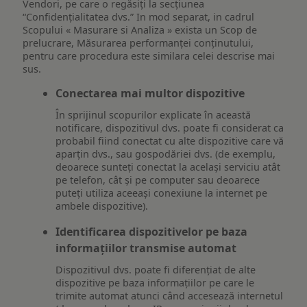
Vendori, pe care o regăsiți la secțiunea
“Confidențialitatea dvs.” In mod separat, in cadrul
Scopului « Masurare si Analiza » exista un Scop de
prelucrare, Măsurarea performanței conținutului,
pentru care procedura este similara celei descrise mai
sus.
Conectarea mai multor dispozitive
În sprijinul scopurilor explicate în această
notificare, dispozitivul dvs. poate fi considerat ca
probabil fiind conectat cu alte dispozitive care vă
aparțin dvs., sau gospodăriei dvs. (de exemplu,
deoarece sunteți conectat la același serviciu atât
pe telefon, cât și pe computer sau deoarece
puteți utiliza aceeași conexiune la internet pe
ambele dispozitive).
Identificarea dispozitivelor pe baza
informațiilor transmise automat
Dispozitivul dvs. poate fi diferențiat de alte
dispozitive pe baza informațiilor pe care le
trimite automat atunci când accesează internetul