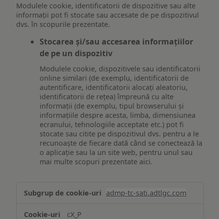
Modulele cookie, identificatorii de dispozitive sau alte
informații pot fi stocate sau accesate de pe dispozitivul
dvs. în scopurile prezentate.
Stocarea și/sau accesarea informațiilor
de pe un dispozitiv
Modulele cookie, dispozitivele sau identificatorii
online similari (de exemplu, identificatorii de
autentificare, identificatorii alocați aleatoriu,
identificatorii de rețea) împreună cu alte
informații (de exemplu, tipul browserului și
informațiile despre acesta, limba, dimensiunea
ecranului, tehnologiile acceptate etc.) pot fi
stocate sau citite pe dispozitivul dvs. pentru a le
recunoaște de fiecare dată când se conectează la
o aplicație sau la un site web, pentru unul sau
mai multe scopuri prezentate aici.
Stocarea
admp-tc-sati.adtlgc.com
și/sau
accesarea
cX_P