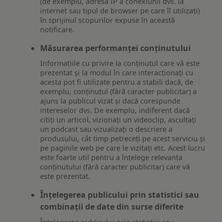
(de exemplu, adresa IP a conexiunii dvs. la
internet sau tipul de browser pe care îl utilizați)
în sprijinul scopurilor expuse în această
notificare.
Măsurarea performanței conținutului
Informațiile cu privire la conținutul care vă este
prezentat și la modul în care interacționați cu
acesta pot fi utilizate pentru a stabili dacă, de
exemplu, conținutul (fără caracter publicitar) a
ajuns la publicul vizat și dacă corespunde
intereselor dvs. De exemplu, indiferent dacă
citiți un articol, vizionați un videoclip, ascultați
un podcast sau vizualizați o descriere a
produsului, cât timp petreceți pe acest serviciu și
pe paginile web pe care le vizitați etc. Acest lucru
este foarte util pentru a înțelege relevanța
conținutului (fără caracter publicitar) care vă
este prezentat.
Înțelegerea publicului prin statistici sau
combinații de date din surse diferite