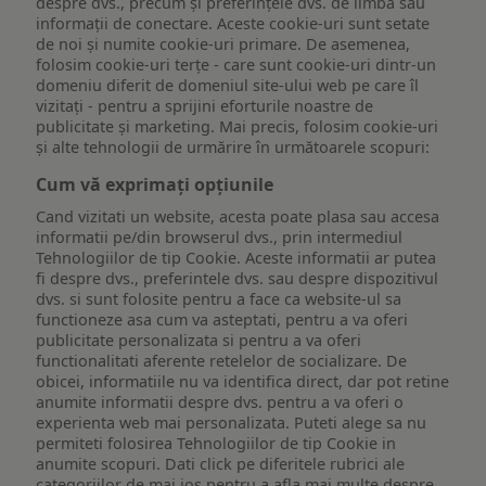
despre dvs., precum și preferințele dvs. de limbă sau
informații de conectare. Aceste cookie-uri sunt setate
de noi și numite cookie-uri primare. De asemenea,
folosim cookie-uri terțe - care sunt cookie-uri dintr-un
domeniu diferit de domeniul site-ului web pe care îl
vizitați - pentru a sprijini eforturile noastre de
publicitate și marketing. Mai precis, folosim cookie-uri
și alte tehnologii de urmărire în următoarele scopuri:
Cum vă exprimați opțiunile
Cand vizitati un website, acesta poate plasa sau accesa
informatii pe/din browserul dvs., prin intermediul
Tehnologiilor de tip Cookie. Aceste informatii ar putea
fi despre dvs., preferintele dvs. sau despre dispozitivul
dvs. si sunt folosite pentru a face ca website-ul sa
functioneze asa cum va asteptati, pentru a va oferi
publicitate personalizata si pentru a va oferi
functionalitati aferente retelelor de socializare. De
obicei, informatiile nu va identifica direct, dar pot retine
anumite informatii despre dvs. pentru a va oferi o
experienta web mai personalizata. Puteti alege sa nu
permiteti folosirea Tehnologiilor de tip Cookie in
anumite scopuri. Dati click pe diferitele rubrici ale
categoriilor de mai jos pentru a afla mai multe despre