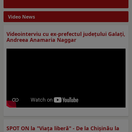
Video News
Videointerviu cu ex-prefectul judeţului Galaţi,
Andreea Anamaria Naggar
SPOT ON la "Viaţa liberă" - De la Chișinău la