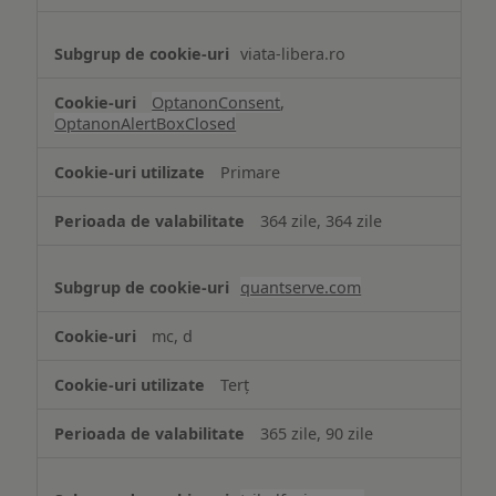
viata-libera.ro
OptanonConsent
,
OptanonAlertBoxClosed
Primare
364 zile, 364 zile
quantserve.com
mc, d
Terț
365 zile, 90 zile