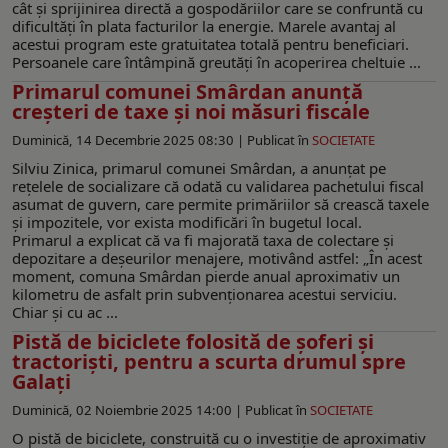
cât și sprijinirea directă a gospodăriilor care se confruntă cu
dificultăți în plata facturilor la energie. Marele avantaj al
acestui program este gratuitatea totală pentru beneficiari.
Persoanele care întâmpină greutăți în acoperirea cheltuie ...
Primarul comunei Smârdan anunță
creșteri de taxe și noi măsuri fiscale
Duminică, 14 Decembrie 2025 08:30 |
Publicat în
SOCIETATE
Silviu Zinica, primarul comunei Smârdan, a anunțat pe
rețelele de socializare că odată cu validarea pachetului fiscal
asumat de guvern, care permite primăriilor să crească taxele
și impozitele, vor exista modificări în bugetul local.
Primarul a explicat că va fi majorată taxa de colectare și
depozitare a deșeurilor menajere, motivând astfel: „În acest
moment, comuna Smârdan pierde anual aproximativ un
kilometru de asfalt prin subvenționarea acestui serviciu.
Chiar și cu ac ...
Pistă de biciclete folosită de șoferi și
tractoriști, pentru a scurta drumul spre
Galaţi
Duminică, 02 Noiembrie 2025 14:00 |
Publicat în
SOCIETATE
O pistă de biciclete, construită cu o investiție de aproximativ