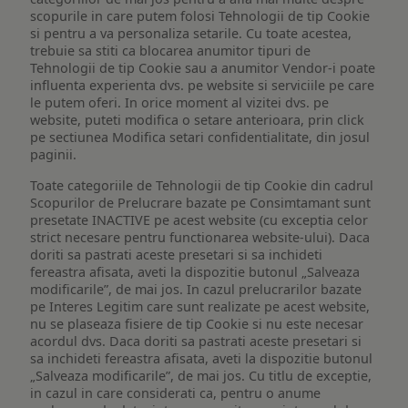
scopurile in care putem folosi Tehnologii de tip Cookie
si pentru a va personaliza setarile. Cu toate acestea,
trebuie sa stiti ca blocarea anumitor tipuri de
Tehnologii de tip Cookie sau a anumitor Vendor-i poate
influenta experienta dvs. pe website si serviciile pe care
le putem oferi. In orice moment al vizitei dvs. pe
website, puteti modifica o setare anterioara, prin click
pe sectiunea Modifica setari confidentialitate, din josul
paginii.
Toate categoriile de Tehnologii de tip Cookie din cadrul
Scopurilor de Prelucrare bazate pe Consimtamant sunt
presetate INACTIVE pe acest website (cu exceptia celor
strict necesare pentru functionarea website-ului). Daca
doriti sa pastrati aceste presetari si sa inchideti
fereastra afisata, aveti la dispozitie butonul „Salveaza
modificarile”, de mai jos. In cazul prelucrarilor bazate
pe Interes Legitim care sunt realizate pe acest website,
nu se plaseaza fisiere de tip Cookie si nu este necesar
acordul dvs. Daca doriti sa pastrati aceste presetari si
sa inchideti fereastra afisata, aveti la dispozitie butonul
„Salveaza modificarile”, de mai jos. Cu titlu de exceptie,
in cazul in care considerati ca, pentru o anume