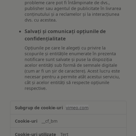
probleme care pot fi întâmpinate de dvs.,
publisher sau agentul de publicitate în livrarea
conținutului și a reclamelor și la interacțiunea
dvs. cu acestea.
Salvați și comunicați opțiunile de
confidențialitate
Opțiunile pe care le alegeți cu privire la
scopurile și entitățile enumerate în prezenta
notificare sunt salvate și puse la dispoziția
acelor entități sub formă de semnale digitale
(cum ar fi un șir de caractere). Acest lucru este
necesar pentru a permite atât acestui serviciu,
cât și acelor entități să respecte opțiunile
respective.
Asigurarea
vimeo.com
funcționalităților
website-
__cf_bm
ului
Terț