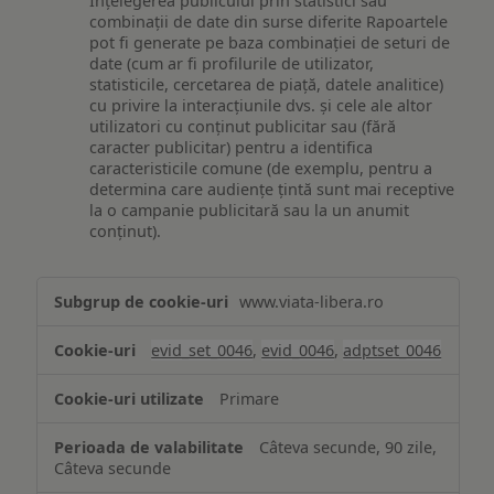
Înțelegerea publicului prin statistici sau
combinații de date din surse diferite Rapoartele
pot fi generate pe baza combinației de seturi de
date (cum ar fi profilurile de utilizator,
statisticile, cercetarea de piață, datele analitice)
cu privire la interacțiunile dvs. și cele ale altor
utilizatori cu conținut publicitar sau (fără
caracter publicitar) pentru a identifica
caracteristicile comune (de exemplu, pentru a
determina care audiențe țintă sunt mai receptive
la o campanie publicitară sau la un anumit
conținut).
Măsurare
www.viata-libera.ro
și
analiză
evid_set_0046
,
evid_0046
,
adptset_0046
Primare
Câteva secunde, 90 zile,
Câteva secunde