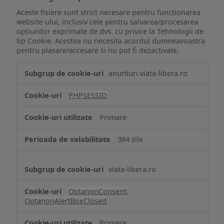
Aceste fisiere sunt strict necesare pentru functionarea
website-ului, inclusiv cele pentru salvarea/procesarea
optiunilor exprimate de dvs. cu privire la Tehnologii de
tip Cookie. Acestea nu necesita acordul dumneavoastra
pentru plasare/accesare si nu pot fi dezactivate.
Tehnologii
anunturi.viata-libera.ro
de
tip
PHPSESSID
Cookie
strict
Primare
necesare
364 zile
viata-libera.ro
OptanonConsent
,
OptanonAlertBoxClosed
Primare