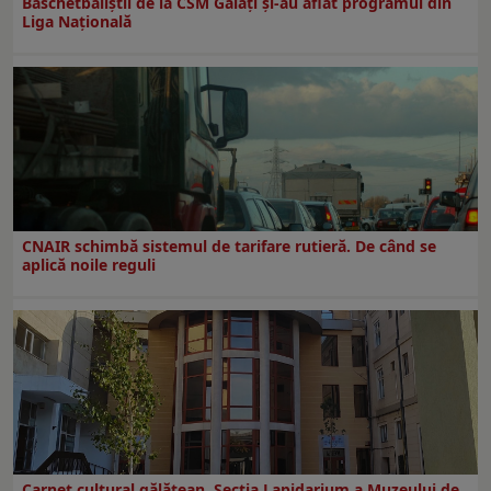
Baschetbaliștii de la CSM Galați și-au aflat programul din
Liga Națională
CNAIR schimbă sistemul de tarifare rutieră. De când se
aplică noile reguli
Carnet cultural gălăţean. Secţia Lapidarium a Muzeului de