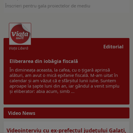
Înscrieri pentru gala proiectelor de mediu
Editorial
Viaţa Liberă
Eliberarea din iobăgia fiscală
În dimineața aceasta, la cafea, cu o țigară aprinsă
alături, am avut o mică epifanie fiscală. M-am uitat în
calendar și am văzut că e sfârșitul lunii iulie. Suntem
aproape la șapte luni din an, iar gândul a venit simplu
și eliberator: abia acum, simb ...
Video News
Videointerviu cu ex-prefectul judeţului Galaţi,