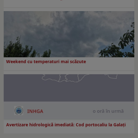
Weekend cu temperaturi mai scăzute
Avertizare hidrologică imediată: Cod portocaliu la Galaţi