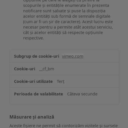
scopurile și entitățile enumerate în prezenta
notificare sunt salvate și puse la dispoziția
acelor entități sub formă de semnale digitale
(cum ar fi un șir de caractere). Acest lucru este
necesar pentru a permite atât acestui serviciu,
cât și acelor entități să respecte opțiunile
respective.
Asigurarea
vimeo.com
funcționalităților
website-
__cf_bm
ului
Terț
Câteva secunde
Măsurare și analiză
Aceste fișiere ne permit să contorizăm vizitele și sursele