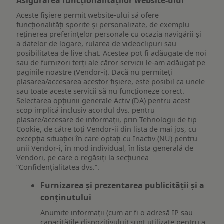
Asigurarea funcționalităților website-ului
Aceste fișiere permit website-ului să ofere
funcționalități sporite și personalizate, de exemplu
reţinerea preferinţelor personale cu ocazia navigării și
a datelor de logare, rularea de videoclipuri sau
posibilitatea de live chat. Acestea pot fi adăugate de noi
sau de furnizori terți ale căror servicii le-am adăugat pe
paginile noastre (Vendor-i). Dacă nu permiteți
plasarea/accesarea acestor fișiere, este posibil ca unele
sau toate aceste servicii să nu funcționeze corect.
Selectarea opțiunii generale Activ (DA) pentru acest
scop implică inclusiv acordul dvs. pentru
plasare/accesare de informații, prin Tehnologii de tip
Cookie, de către toți Vendor-ii din lista de mai jos, cu
excepția situației în care optați cu Inactiv (NU) pentru
unii Vendor-i, în mod individual, în lista generală de
Vendori, pe care o regăsiți la secțiunea
“Confidențialitatea dvs.”.
Furnizarea și prezentarea publicității și a
conținutului
Anumite informații (cum ar fi o adresă IP sau
capacitățile dispozitivului) sunt utilizate pentru a