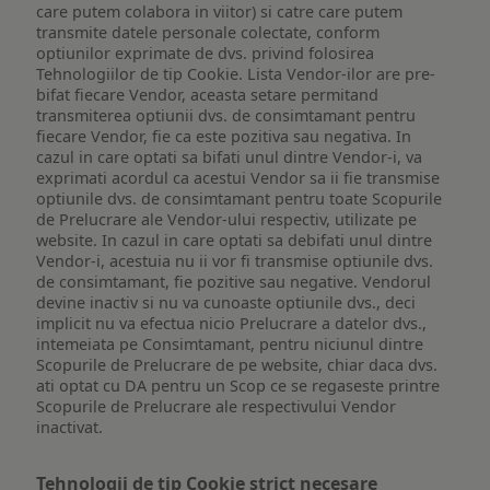
care putem colabora in viitor) si catre care putem
transmite datele personale colectate, conform
optiunilor exprimate de dvs. privind folosirea
Tehnologiilor de tip Cookie. Lista Vendor-ilor are pre-
bifat fiecare Vendor, aceasta setare permitand
transmiterea optiunii dvs. de consimtamant pentru
fiecare Vendor, fie ca este pozitiva sau negativa. In
cazul in care optati sa bifati unul dintre Vendor-i, va
exprimati acordul ca acestui Vendor sa ii fie transmise
optiunile dvs. de consimtamant pentru toate Scopurile
de Prelucrare ale Vendor-ului respectiv, utilizate pe
website. In cazul in care optati sa debifati unul dintre
Vendor-i, acestuia nu ii vor fi transmise optiunile dvs.
de consimtamant, fie pozitive sau negative. Vendorul
devine inactiv si nu va cunoaste optiunile dvs., deci
implicit nu va efectua nicio Prelucrare a datelor dvs.,
intemeiata pe Consimtamant, pentru niciunul dintre
Scopurile de Prelucrare de pe website, chiar daca dvs.
ati optat cu DA pentru un Scop ce se regaseste printre
Scopurile de Prelucrare ale respectivului Vendor
inactivat.
Tehnologii de tip Cookie strict necesare