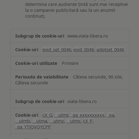
determina care audiențe țintă sunt mai receptive
la o campanie publicitară sau la un anumit
conținut).
Măsurare
www.viata-libera.ro
și
analiză
evid_set_0046
,
evid_0046
,
adptset_0046
Primare
Câteva secunde, 90 zile,
Câteva secunde
viata-libera.ro
cX_G
,
__utmt
,
_ga_xxxxxxxxxx
,
_ga
,
__utmb
,
__utma
,
__utmz
,
__utmc
,
cX_P
,
_ga_YTJQVQYCPP