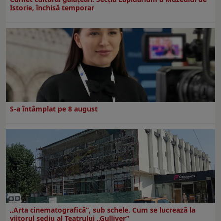
Istorie, închisă temporar
S-a întâmplat pe 8 august
„Arta cinematografică”, sub schele. Cum se lucrează la
viitorul sediu al Teatrului „Gulliver”