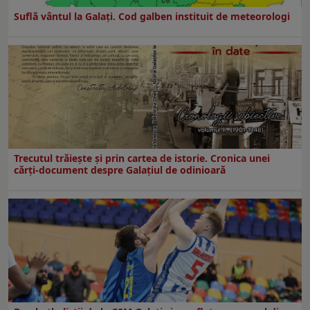
Suflă vântul la Galaţi. Cod galben instituit de meteorologi
Trecutul trăiește și prin cartea de istorie. Cronica unei
cărți-document despre Galațiul de odinioară