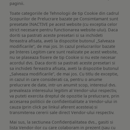
paginii.
Toate categoriile de Tehnologii de tip Cookie din cadrul
Scopurilor de Prelucrare bazate pe Consimtamant sunt
presetate INACTIVE pe acest website (cu exceptia celor
strict necesare pentru functionarea website-ului). Daca
doriti sa pastrati aceste presetari si sa inchideti
fereastra afisata, aveti la dispozitie butonul „Salveaza
modificarile”, de mai jos. In cazul prelucrarilor bazate
pe Interes Legitim care sunt realizate pe acest website,
nu se plaseaza fisiere de tip Cookie si nu este necesar
acordul dvs. Daca doriti sa pastrati aceste presetari si
sa inchideti fereastra afisata, aveti la dispozitie butonul
„Salveaza modificarile”, de mai jos. Cu titlu de exceptie,
in cazul in care considerati ca, pentru o anume
prelucrare de date, intr-un anumit scop, interesul dvs.
prevaleaza interesului legitim al Vendor-ului respectiv,
va puteti exercita dreptul de opozitie la prelucrare, prin
accesarea politicii de confidentialitate a Vendor-ului in
cauza (prin click pe linkul aferent acesteia) si
transmiterea cererii sale direct Vendor-ului respectiv.
Mai sus, la sectiunea Confidențialitatea dvs., gasiti si
lista Vendor-ilor cu care colaboram in prezent (sau cu