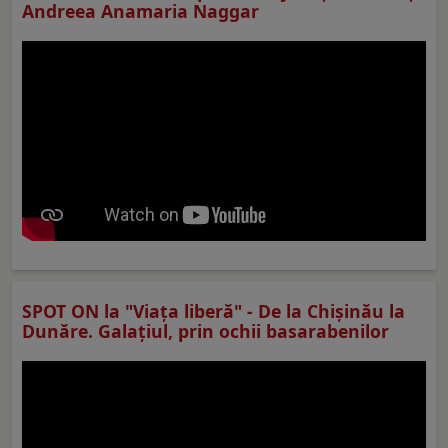
Andreea Anamaria Naggar
SPOT ON la "Viaţa liberă" - De la Chișinău la
Dunăre. Galațiul, prin ochii basarabenilor