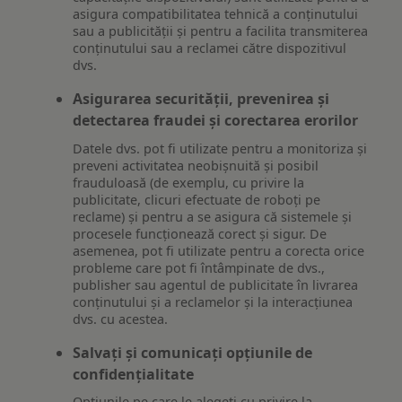
asigura compatibilitatea tehnică a conținutului
sau a publicității și pentru a facilita transmiterea
conținutului sau a reclamei către dispozitivul
dvs.
Asigurarea securității, prevenirea și
detectarea fraudei și corectarea erorilor
Datele dvs. pot fi utilizate pentru a monitoriza și
preveni activitatea neobișnuită și posibil
frauduloasă (de exemplu, cu privire la
publicitate, clicuri efectuate de roboți pe
reclame) și pentru a se asigura că sistemele și
procesele funcționează corect și sigur. De
asemenea, pot fi utilizate pentru a corecta orice
probleme care pot fi întâmpinate de dvs.,
publisher sau agentul de publicitate în livrarea
conținutului și a reclamelor și la interacțiunea
dvs. cu acestea.
Salvați și comunicați opțiunile de
confidențialitate
Opțiunile pe care le alegeți cu privire la