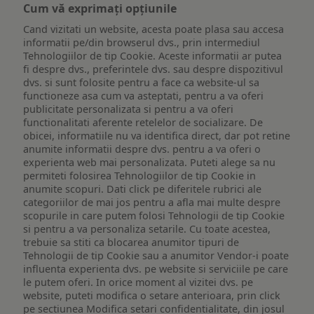
Cum vă exprimați opțiunile
Cand vizitati un website, acesta poate plasa sau accesa
informatii pe/din browserul dvs., prin intermediul
Tehnologiilor de tip Cookie. Aceste informatii ar putea
fi despre dvs., preferintele dvs. sau despre dispozitivul
dvs. si sunt folosite pentru a face ca website-ul sa
functioneze asa cum va asteptati, pentru a va oferi
publicitate personalizata si pentru a va oferi
functionalitati aferente retelelor de socializare. De
obicei, informatiile nu va identifica direct, dar pot retine
anumite informatii despre dvs. pentru a va oferi o
experienta web mai personalizata. Puteti alege sa nu
permiteti folosirea Tehnologiilor de tip Cookie in
anumite scopuri. Dati click pe diferitele rubrici ale
categoriilor de mai jos pentru a afla mai multe despre
scopurile in care putem folosi Tehnologii de tip Cookie
si pentru a va personaliza setarile. Cu toate acestea,
trebuie sa stiti ca blocarea anumitor tipuri de
Tehnologii de tip Cookie sau a anumitor Vendor-i poate
influenta experienta dvs. pe website si serviciile pe care
le putem oferi. In orice moment al vizitei dvs. pe
website, puteti modifica o setare anterioara, prin click
pe sectiunea Modifica setari confidentialitate, din josul