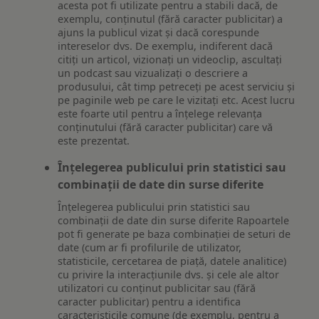
acesta pot fi utilizate pentru a stabili dacă, de
exemplu, conținutul (fără caracter publicitar) a
ajuns la publicul vizat și dacă corespunde
intereselor dvs. De exemplu, indiferent dacă
citiți un articol, vizionați un videoclip, ascultați
un podcast sau vizualizați o descriere a
produsului, cât timp petreceți pe acest serviciu și
pe paginile web pe care le vizitați etc. Acest lucru
este foarte util pentru a înțelege relevanța
conținutului (fără caracter publicitar) care vă
este prezentat.
Înțelegerea publicului prin statistici sau
combinații de date din surse diferite
Înțelegerea publicului prin statistici sau
combinații de date din surse diferite Rapoartele
pot fi generate pe baza combinației de seturi de
date (cum ar fi profilurile de utilizator,
statisticile, cercetarea de piață, datele analitice)
cu privire la interacțiunile dvs. și cele ale altor
utilizatori cu conținut publicitar sau (fără
caracter publicitar) pentru a identifica
caracteristicile comune (de exemplu, pentru a