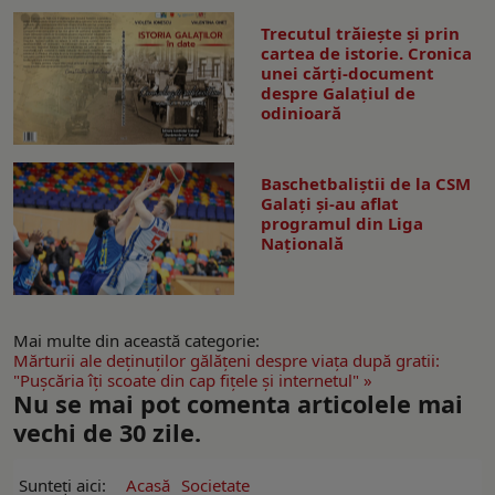
Trecutul trăiește și prin
cartea de istorie. Cronica
unei cărți-document
despre Galațiul de
odinioară
Baschetbaliștii de la CSM
Galați și-au aflat
programul din Liga
Națională
Mai multe din această categorie:
Mărturii ale deţinuţilor gălăţeni despre viaţa după gratii:
"Puşcăria îţi scoate din cap fiţele şi internetul" »
Nu se mai pot comenta articolele mai
vechi de 30 zile.
Sunteți aici:
Acasă
Societate