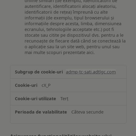
online similari (de exemplu, identificatorii de
autentificare, identificatorii alocați aleatoriu,
identificatorii de rețea) împreună cu alte
informații (de exemplu, tipul browserului și
informațiile despre acesta, limba, dimensiunea
ecranului, tehnologiile acceptate etc.) pot fi
stocate sau citite pe dispozitivul dvs. pentru a le
recunoaște de fiecare dată când se conectează la
o aplicație sau la un site web, pentru unul sau
mai multe scopuri prezentate aici.
Stocarea
admp-tc-sati.adtlgc.com
și/sau
accesarea
cX_P
informațiilor
de
Terț
pe
un
Câteva secunde
dispozitiv