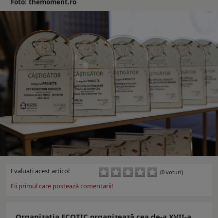
Foto: themoment.ro
Evaluaţi acest articol
(0 voturi)
Fii primul care postează comentarii!
Organizația ECOTIC organizează cea de-a XVII-a