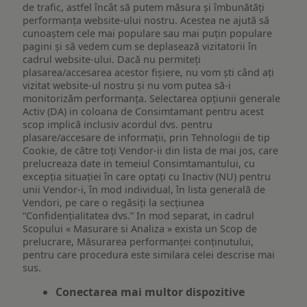
de trafic, astfel încât să putem măsura și îmbunătăți
performanța website-ului nostru. Acestea ne ajută să
cunoaștem cele mai populare sau mai puțin populare
pagini și să vedem cum se deplasează vizitatorii în
cadrul website-ului. Dacă nu permiteți
plasarea/accesarea acestor fișiere, nu vom ști când ați
vizitat website-ul nostru și nu vom putea să-i
monitorizăm performanța. Selectarea opțiunii generale
Activ (DA) in coloana de Consimtamant pentru acest
scop implică inclusiv acordul dvs. pentru
plasare/accesare de informații, prin Tehnologii de tip
Cookie, de către toți Vendor-ii din lista de mai jos, care
prelucreaza date in temeiul Consimtamantului, cu
excepția situației în care optați cu Inactiv (NU) pentru
unii Vendor-i, în mod individual, în lista generală de
Vendori, pe care o regăsiți la secțiunea
“Confidențialitatea dvs.” In mod separat, in cadrul
Scopului « Masurare si Analiza » exista un Scop de
prelucrare, Măsurarea performanței conținutului,
pentru care procedura este similara celei descrise mai
sus.
Conectarea mai multor dispozitive