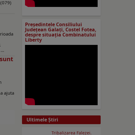
 (079)
Preşedintele Consiliului
Judeţean Galaţi, Costel Fotea,
erioada
despre situaţia Combinatului
Liberty
.
...
 sunt
n
a ajuta
Ultimele Ştiri
Tribalizarea Falezei.