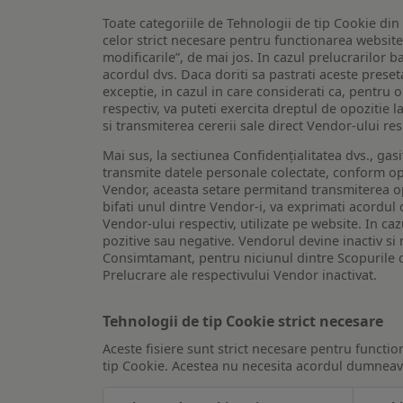
Toate categoriile de Tehnologii de tip Cookie di
celor strict necesare pentru functionarea website-u
modificarile”, de mai jos. In cazul prelucrarilor 
acordul dvs. Daca doriti sa pastrati aceste presetar
exceptie, in cazul in care considerati ca, pentru 
respectiv, va puteti exercita dreptul de opozitie l
si transmiterea cererii sale direct Vendor-ului res
Mai sus, la sectiunea Confidențialitatea dvs., gas
transmite datele personale colectate, conform opt
Vendor, aceasta setare permitand transmiterea opt
bifati unul dintre Vendor-i, va exprimati acordul
Vendor-ului respectiv, utilizate pe website. In caz
pozitive sau negative. Vendorul devine inactiv si 
Consimtamant, pentru niciunul dintre Scopurile d
Prelucrare ale respectivului Vendor inactivat.
Tehnologii de tip Cookie strict necesare
Aceste fisiere sunt strict necesare pentru functio
tip Cookie. Acestea nu necesita acordul dumneavo