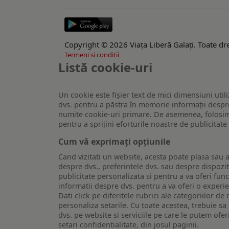
Copyright © 2026 Viaţa Liberă Galaţi. Toate dre
Termeni si conditii
Listă cookie-uri
Un cookie este fişier text de mici dimensiuni utili
dvs. pentru a păstra în memorie informații despre
numite cookie-uri primare. De asemenea, folosim c
pentru a sprijini eforturile noastre de publicitat
Cum vă exprimați opțiunile
Cand vizitati un website, acesta poate plasa sau a
despre dvs., preferintele dvs. sau despre dispozit
publicitate personalizata si pentru a va oferi func
informatii despre dvs. pentru a va oferi o experi
Dati click pe diferitele rubrici ale categoriilor 
personaliza setarile. Cu toate acestea, trebuie s
dvs. pe website si serviciile pe care le putem ofer
setari confidentialitate, din josul paginii.