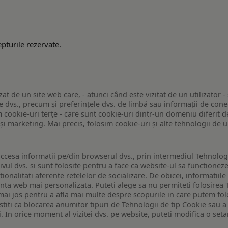
pturile rezervate.
zat de un site web care, - atunci când este vizitat de un utilizator -
 dvs., precum și preferințele dvs. de limbă sau informații de conec
ookie-uri terțe - care sunt cookie-uri dintr-un domeniu diferit de 
e și marketing. Mai precis, folosim cookie-uri și alte tehnologii de
ccesa informatii pe/din browserul dvs., prin intermediul Tehnologii
ivul dvs. si sunt folosite pentru a face ca website-ul sa functionez
tionalitati aferente retelelor de socializare. De obicei, informatiile
enta web mai personalizata. Puteti alege sa nu permiteti folosirea 
de mai jos pentru a afla mai multe despre scopurile in care putem fo
a stiti ca blocarea anumitor tipuri de Tehnologii de tip Cookie sau
i. In orice moment al vizitei dvs. pe website, puteti modifica o set