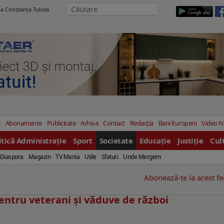
ila Constanţa Tulcea
i
Abonamente
Publicitate
Arhiva
Contact
Redacția
Bani Europeni
Video 
itică Administrație
Sport
Societate
Educație
Justiție
Cul
Diaspora
Magazin
TV Mania
Utile
Sfaturi
Unde Mergem
Abonează-te la acest f
pentru veterani și văduve de război