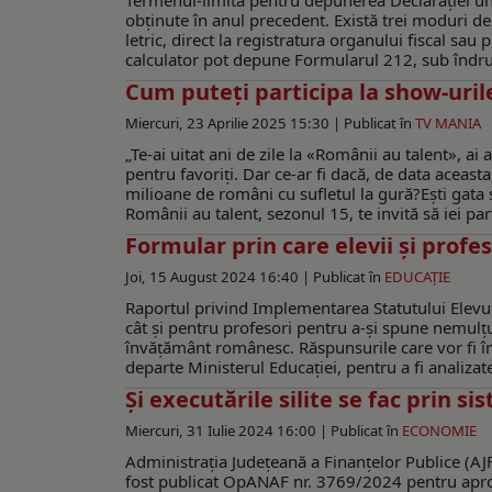
Termenul-limită pentru depunerea Declarației uni
obținute în anul precedent. Există trei moduri de
letric, direct la registratura organului fiscal sa
calculator pot depune Formularul 212, sub îndrumare
Cum puteţi participa la show-uril
Miercuri, 23 Aprilie 2025 15:30 |
Publicat în
TV MANIA
„Te-ai uitat ani de zile la «Românii au talent», ai a
pentru favoriți. Dar ce-ar fi dacă, de data aceasta
milioane de români cu sufletul la gură?Ești gata 
Românii au talent, sezonul 15, te invită să iei par
Formular prin care elevii şi profe
Joi, 15 August 2024 16:40 |
Publicat în
EDUCAŢIE
Raportul privind Implementarea Statutului Elevulu
cât și pentru profesori pentru a-și spune nemulțu
învățământ românesc. Răspunsurile care vor fi în
departe Ministerul Educației, pentru a fi analizat
Și executările silite se fac prin s
Miercuri, 31 Iulie 2024 16:00 |
Publicat în
ECONOMIE
Administrația Județeană a Finanțelor Publice (AJF
fost publicat OpANAF nr. 3769/2024 pentru aproba