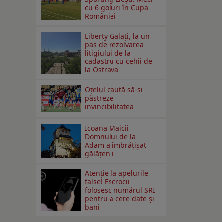
cu 6 goluri în Cupa
României
Liberty Galați, la un
pas de rezolvarea
litigiului de la
cadastru cu cehii de
la Ostrava
Oțelul caută să-și
păstreze
invincibilitatea
Icoana Maicii
Domnului de la
Adam a îmbrățișat
gălățenii
Atenție la apelurile
false! Escrocii
folosesc numărul SRI
pentru a cere date și
bani