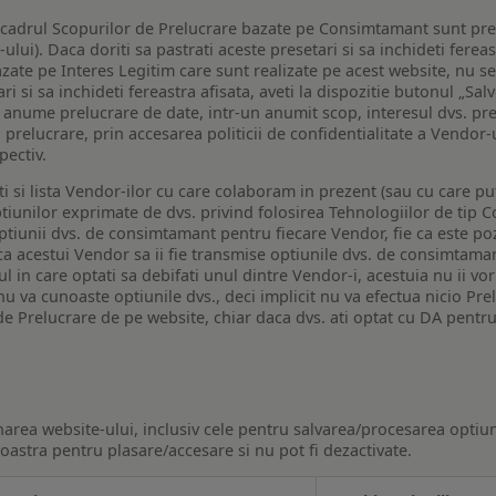
n cadrul Scopurilor de Prelucrare bazate pe Consimtamant sunt pre
lui). Daca doriti sa pastrati aceste presetari si sa inchideti fereas
bazate pe Interes Legitim care sunt realizate pe acest website, nu s
i si sa inchideti fereastra afisata, aveti la dispozitie butonul „Sal
o anume prelucrare de date, intr-un anumit scop, interesul dvs. pre
a prelucrare, prin accesarea politicii de confidentialitate a Vendor-u
pectiv.
iti si lista Vendor-ilor cu care colaboram in prezent (sau cu care p
iunilor exprimate de dvs. privind folosirea Tehnologiilor de tip Co
iunii dvs. de consimtamant pentru fiecare Vendor, fie ca este pozit
 ca acestui Vendor sa ii fie transmise optiunile dvs. de consimtama
ul in care optati sa debifati unul dintre Vendor-i, acestuia nu ii v
nu va cunoaste optiunile dvs., deci implicit nu va efectua nicio Pre
e Prelucrare de pe website, chiar daca dvs. ati optat cu DA pentru
narea website-ului, inclusiv cele pentru salvarea/procesarea optiun
astra pentru plasare/accesare si nu pot fi dezactivate.