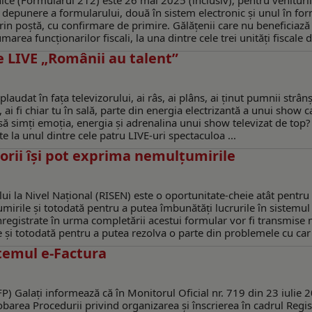
ce (Formularul 212) este 26 mai 2025 (inclusiv), pentru venituri
 depunere a formularului, două în sistem electronic și unul în fo
u prin poștă, cu confirmare de primire. Gălățenii care nu beneficiază
a funcționarilor fiscali, la una dintre cele trei unități fiscale di
e LIVE „Românii au talent”
plaudat în fața televizorului, ai râs, ai plâns, ai ținut pumnii strânș
, ai fi chiar tu în sală, parte din energia electrizantă a unui show c
să simți emoția, energia și adrenalina unui show televizat de top?
te la unul dintre cele patru LIVE-uri spectaculoa ...
sorii îşi pot exprima nemulţumirile
i la Nivel Național (RISEN) este o oportunitate-cheie atât pentru 
mirile și totodată pentru a putea îmbunătăți lucrurile în sistemul
registrate în urma completării acestui formular vor fi transmise 
e și totodată pentru a putea rezolva o parte din problemele cu car 
istemul e-Factura
P) Galați informează că în Monitorul Oficial nr. 719 din 23 iulie 
rea Procedurii privind organizarea şi înscrierea în cadrul Regis