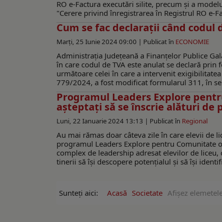
RO e-Factura executări silite, precum şi a modelu
"Cerere privind înregistrarea în Registrul RO e-Fac
Cum se fac declaraţii când codul 
Marți, 25 Iunie 2024 09:00 |
Publicat în
ECONOMIE
Administrația Județeană a Finanțelor Publice Gal
în care codul de TVA este anulat se declară prin 
următoare celei în care a intervenit exigibilitate
779/2024, a fost modificat formularul 311, în sens
Programul Leaders Explore pentru 
așteptați să se înscrie alături de pă
Luni, 22 Ianuarie 2024 13:13 |
Publicat în
Regional
Au mai rămas doar câteva zile în care elevii de lice
programul Leaders Explore pentru Comunitate o
complex de leadership adresat elevilor de liceu,
tinerii să își descopere potențialul și să își identi
Sunteți aici:
Acasă
Societate
Afişez elemetel