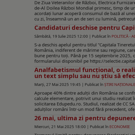
De Ziua Veteranilor de Război, Electrica Furnizare
de-Al Doilea Război Mondial primesc, timp de un 
acordați lunar acoperă consumul de bază al unei lo
cu zi, înseamnă un an de seri cu lumină, petrecute
Candidaturi deschise pentru Capi
Sâmbătă, 19 Iulie 2025 12:00 |
Publicat în
POLITICĂ - 
S-a deschis apelul pentru titlul ”Capitala Tinere
România, indiferent de mărime sau regiune, care 
bune pentru toți. Până pe 15 septembrie 2025, o
formularului disponibil pe https://selectie.capita
Analfabetismul funcțional, o real
un text simplu sau nu ştiu să efe
Marți, 27 Mai 2025 19:45 |
Publicat în
ŞTIRI NAŢIONAL
Aproape 40% dintre adulții din România se confrun
calcule elementare, potrivit unui studiu realizat 
solicitarea Edupedu.ro. Studiul, realizat de CC S
adulților români într-un mod fără precedent, ofer
26 mai, ultima zi pentru depunerea
Miercuri, 21 Mai 2025 18:00 |
Publicat în
ECONOMIE