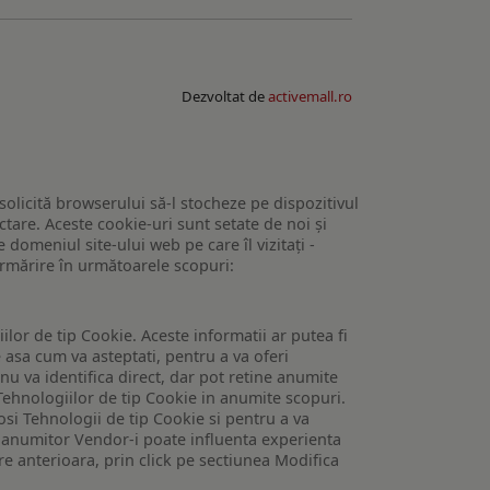
Dezvoltat de
activemall.ro
 solicită browserului să-l stocheze pe dispozitivul
tare. Aceste cookie-uri sunt setate de noi și
domeniul site-ului web pe care îl vizitați -
 urmărire în următoarele scopuri:
lor de tip Cookie. Aceste informatii ar putea fi
e asa cum va asteptati, pentru a va oferi
 nu va identifica direct, dar pot retine anumite
Tehnologiilor de tip Cookie in anumite scopuri.
losi Tehnologii de tip Cookie si pentru a va
 a anumitor Vendor-i poate influenta experienta
are anterioara, prin click pe sectiunea Modifica