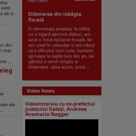
Viaţa Liberă
elui
00 kWh
a de zi
Eliberarea din iobăgia
fiscală
În dimineața aceasta, la cafea,
cu o țigară aprinsă alături, am
avut o mică epifanie fiscală. M-
or din
am uitat în calendar și am văzut
ri mai
că e sfârșitul lunii iulie. Suntem
aproape la șapte luni din an, iar
ne ...
gândul a venit simplu și
eliberator: abia acum, simb ...
ţeleg
Video News
ua
Videointerviu cu ex-prefectul
nale ale
judeţului Galaţi, Andreea
..
Anamaria Naggar