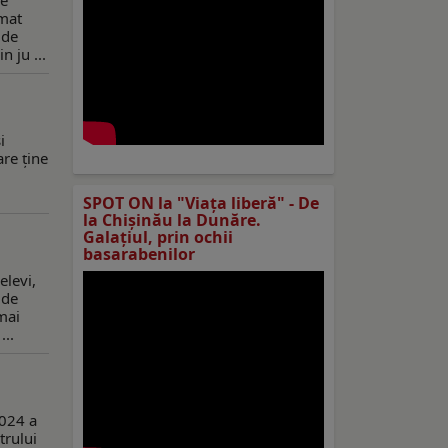
le
rmat
 de
n ju ...
i
are ține
SPOT ON la "Viaţa liberă" - De
la Chișinău la Dunăre.
Galațiul, prin ochii
basarabenilor
elevi,
 de
mai
...
2024 a
trului