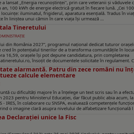
 a lansat „Energia recunoștinței", prin care veteranii și văduvele c
an, 100 kWh de energie electrică gratuit în fiecare lună. „Cei 1
cuințe: iluminatul, frigiderul, aparatura esențială. Tradus în viaț
 în liniștea unui cămin în care viața își urmează ...
tala Tineretului
ADMINISTRAŢIE
tului din România 2027”, programul național dedicat tuturor orașel
cred în potențialul tinerilor de a transforma comunitățile în locu
ra 16,59, orașele îşi pot depune candidatura, prin completarea
latineretului.ro, însoțit de documentele solicitate în regulament. Ci
itate alarmantă. Patru din zece români nu în
ctueze calcule elementare
E
tă cu dificultăți majore în a înțelege un text scris sau în a efect
în 2023 pentru Ministerul Educației, dar făcut public abia acum, la
AS - IRES, în colaborare cu SNSPA, evaluează competențele funcțio
ind o imagine clară asupra nivelului de alfabetizare funcțională l .
 Declarației unice la Fisc