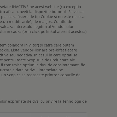
setate INACTIVE pe acest website (cu exceptia
tra afisata, aveti la dispozitie butonul „Salveaza
e plaseaza fisiere de tip Cookie si nu este necesar
veaza modificarile”, de mai jos. Cu titlu de
valeaza interesului legitim al Vendor-ului
lui in cauza (prin click pe linkul aferent acesteia)
utem colabora in viitor) si catre care putem
okie. Lista Vendor-ilor are pre-bifat fiecare
iva sau negativa. In cazul in care optati sa
nt pentru toate Scopurile de Prelucrare ale
or fi transmise optiunile dvs. de consimtamant, fie
lucrare a datelor dvs., intemeiata pe
 un Scop ce se regaseste printre Scopurile de
ilor exprimate de dvs. cu privire la Tehnologii de