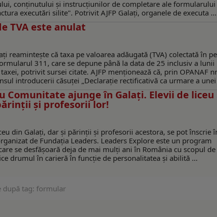
lui, conținutului şi instrucțiunilor de completare ale formularului
tura executări silite". Potrivit AJFP Galați, organele de executa ...
de TVA este anulat
ați reamintește că taxa pe valoarea adăugată (TVA) colectată în p
formularul 311, care se depune până la data de 25 inclusiv a lunii
a taxei, potrivit sursei citate. AJFP menționează că, prin OPANAF nr
ul introducerii căsuței „Declaraţie rectificativă ca urmare a unei 
Comunitate ajunge în Galați. Elevii de liceu
rinții și profesorii lor!
u din Galați, dar și părinții și profesorii acestora, se pot înscrie î
rganizat de Fundația Leaders. Leaders Explore este un program
 care se desfășoară deja de mai mulți ani în România cu scopul de 
fice drumul în carieră în funcție de personalitatea și abilită ...
e după tag: formular