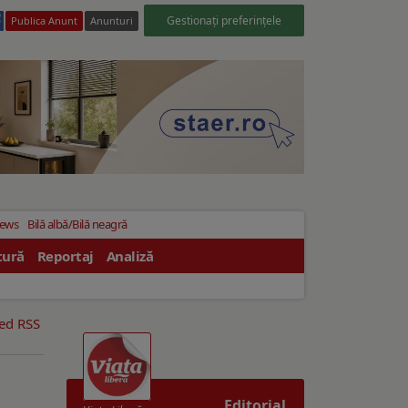
Gestionați preferințele
Publica Anunt
Anunturi
News
Bilă albă/Bilă neagră
tură
Reportaj
Analiză
eed RSS
Editorial