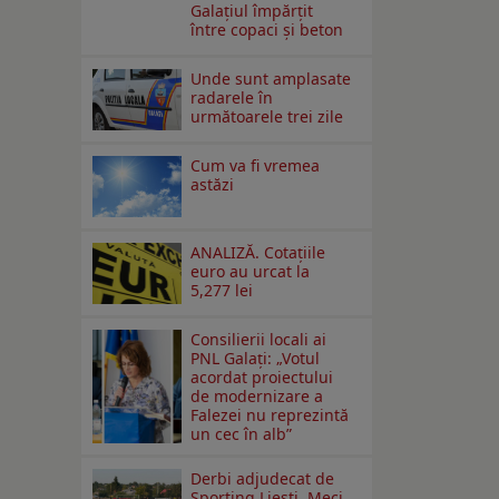
Galațiul împărțit
între copaci și beton
Unde sunt amplasate
radarele în
următoarele trei zile
Cum va fi vremea
astăzi
ANALIZĂ. Cotațiile
euro au urcat la
5,277 lei
Consilierii locali ai
PNL Galaţi: „Votul
acordat proiectului
de modernizare a
Falezei nu reprezintă
un cec în alb”
Derbi adjudecat de
Sporting Liești. Meci