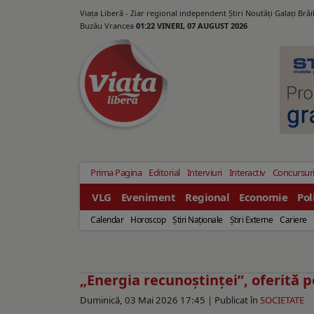
Viața Liberă - Ziar regional independent Știri Noutăți Galaţi Bră
Buzău Vrancea
01:22 VINERI, 07 AUGUST 2026
Prima Pagina
Editorial
Interviuri
Interactiv
Concursur
VLG
Eveniment
Regional
Economie
Pol
Calendar
Horoscop
Ştiri Naţionale
Ştiri Externe
Cariere
„Energia recunoștinței”, oferită 
Duminică, 03 Mai 2026 17:45 |
Publicat în
SOCIETATE