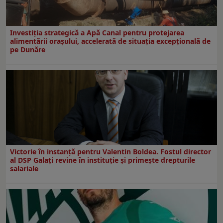
Investiția strategică a Apă Canal pentru protejarea
alimentării orașului, accelerată de situația excepțională de
pe Dunăre
Victorie în instanță pentru Valentin Boldea. Fostul director
al DSP Galați revine în instituție și primește drepturile
salariale