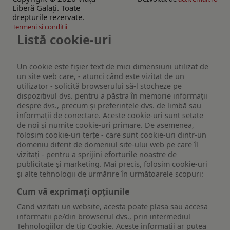
Liberă Galaţi. Toate
drepturile rezervate.
Termeni si conditii
Listă cookie-uri
Un cookie este fişier text de mici dimensiuni utilizat de
un site web care, - atunci când este vizitat de un
utilizator - solicită browserului să-l stocheze pe
dispozitivul dvs. pentru a păstra în memorie informații
despre dvs., precum și preferințele dvs. de limbă sau
informații de conectare. Aceste cookie-uri sunt setate
de noi și numite cookie-uri primare. De asemenea,
folosim cookie-uri terțe - care sunt cookie-uri dintr-un
domeniu diferit de domeniul site-ului web pe care îl
vizitați - pentru a sprijini eforturile noastre de
publicitate și marketing. Mai precis, folosim cookie-uri
și alte tehnologii de urmărire în următoarele scopuri:
Cum vă exprimați opțiunile
Cand vizitati un website, acesta poate plasa sau accesa
informatii pe/din browserul dvs., prin intermediul
Tehnologiilor de tip Cookie. Aceste informatii ar putea