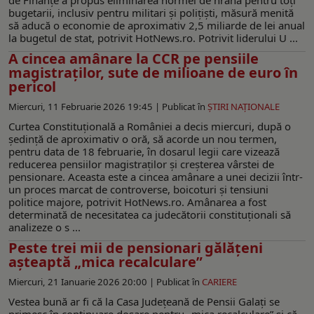
bugetarii, inclusiv pentru militari și polițiști, măsură menită
să aducă o economie de aproximativ 2,5 miliarde de lei anual
la bugetul de stat, potrivit HotNews.ro. Potrivit liderului U ...
A cincea amânare la CCR pe pensiile
magistraţilor, sute de milioane de euro în
pericol
Miercuri, 11 Februarie 2026 19:45 |
Publicat în
ŞTIRI NAŢIONALE
Curtea Constituțională a României a decis miercuri, după o
ședință de aproximativ o oră, să acorde un nou termen,
pentru data de 18 februarie, în dosarul legii care vizează
reducerea pensiilor magistraților și creșterea vârstei de
pensionare. Aceasta este a cincea amânare a unei decizii într-
un proces marcat de controverse, boicoturi și tensiuni
politice majore, potrivit HotNews.ro. Amânarea a fost
determinată de necesitatea ca judecătorii constituționali să
analizeze o s ...
Peste trei mii de pensionari gălățeni
așteaptă „mica recalculare”
Miercuri, 21 Ianuarie 2026 20:00 |
Publicat în
CARIERE
Vestea bună ar fi că la Casa Județeană de Pensii Galați se
primesc în continuare dosare pentru „mica recalculare” și că