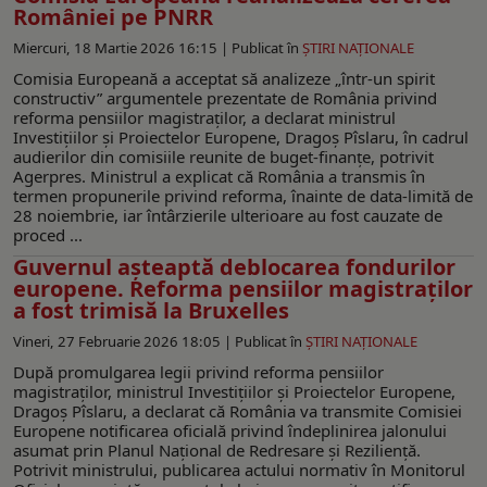
României pe PNRR
Miercuri, 18 Martie 2026 16:15 |
Publicat în
ŞTIRI NAŢIONALE
Comisia Europeană a acceptat să analizeze „într-un spirit
constructiv” argumentele prezentate de România privind
reforma pensiilor magistraților, a declarat ministrul
Investițiilor și Proiectelor Europene, Dragoș Pîslaru, în cadrul
audierilor din comisiile reunite de buget-finanțe, potrivit
Agerpres. Ministrul a explicat că România a transmis în
termen propunerile privind reforma, înainte de data-limită de
28 noiembrie, iar întârzierile ulterioare au fost cauzate de
proced ...
Guvernul așteaptă deblocarea fondurilor
europene. Reforma pensiilor magistraților
a fost trimisă la Bruxelles
Vineri, 27 Februarie 2026 18:05 |
Publicat în
ŞTIRI NAŢIONALE
După promulgarea legii privind reforma pensiilor
magistraților, ministrul Investițiilor și Proiectelor Europene,
Dragoș Pîslaru, a declarat că România va transmite Comisiei
Europene notificarea oficială privind îndeplinirea jalonului
asumat prin Planul Național de Redresare și Reziliență.
Potrivit ministrului, publicarea actului normativ în Monitorul