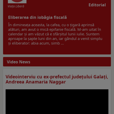
Editorial
Viaţa Liberă
Eliberarea din iobăgia fiscală
În dimineața aceasta, la cafea, cu o țigară aprinsă
alături, am avut o mică epifanie fiscală. M-am uitat în
calendar și am văzut că e sfârșitul lunii iulie. Suntem
aproape la șapte luni din an, iar gândul a venit simplu
și eliberator: abia acum, simb ...
Video News
Videointerviu cu ex-prefectul judeţului Galaţi,
Andreea Anamaria Naggar