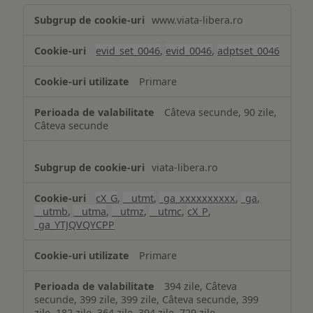
Măsurare
www.viata-libera.ro
și
analiză
evid_set_0046
,
evid_0046
,
adptset_0046
Primare
Câteva secunde, 90 zile,
Câteva secunde
viata-libera.ro
cX_G
,
__utmt
,
_ga_xxxxxxxxxx
,
_ga
,
__utmb
,
__utma
,
__utmz
,
__utmc
,
cX_P
,
_ga_YTJQVQYCPP
Primare
394 zile, Câteva
secunde, 399 zile, 399 zile, Câteva secunde, 399
zile, 182 zile, 364 zile, 394 zile, 729 zile