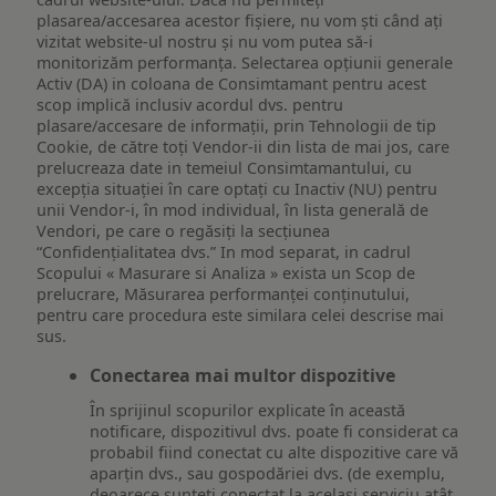
plasarea/accesarea acestor fișiere, nu vom ști când ați
vizitat website-ul nostru și nu vom putea să-i
monitorizăm performanța. Selectarea opțiunii generale
Activ (DA) in coloana de Consimtamant pentru acest
scop implică inclusiv acordul dvs. pentru
plasare/accesare de informații, prin Tehnologii de tip
Cookie, de către toți Vendor-ii din lista de mai jos, care
prelucreaza date in temeiul Consimtamantului, cu
excepția situației în care optați cu Inactiv (NU) pentru
unii Vendor-i, în mod individual, în lista generală de
Vendori, pe care o regăsiți la secțiunea
“Confidențialitatea dvs.” In mod separat, in cadrul
Scopului « Masurare si Analiza » exista un Scop de
prelucrare, Măsurarea performanței conținutului,
pentru care procedura este similara celei descrise mai
sus.
Conectarea mai multor dispozitive
În sprijinul scopurilor explicate în această
notificare, dispozitivul dvs. poate fi considerat ca
probabil fiind conectat cu alte dispozitive care vă
aparțin dvs., sau gospodăriei dvs. (de exemplu,
deoarece sunteți conectat la același serviciu atât