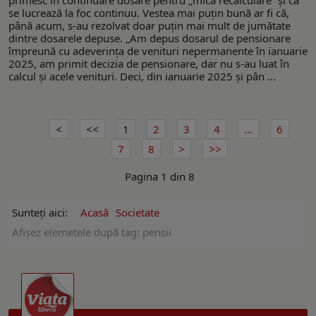
se lucrează la foc continuu. Vestea mai puțin bună ar fi că,
până acum, s-au rezolvat doar puțin mai mult de jumătate
dintre dosarele depuse. „Am depus dosarul de pensionare
împreună cu adeverința de venituri nepermanente în ianuarie
2025, am primit decizia de pensionare, dar nu s-au luat în
calcul și acele venituri. Deci, din ianuarie 2025 și pân ...
1
2
3
4
...
6
7
8
Pagina 1 din 8
Sunteți aici:
Acasă
Societate
Afişez elemetele după tag: pensii