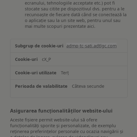
ecranului, tehnologiile acceptate etc.) pot fi
stocate sau citite pe dispozitivul dvs. pentru a le
recunoaște de fiecare dată când se conectează la
o aplicație sau la un site web, pentru unul sau
mai multe scopuri prezentate aici.
Stocarea
admp-tc-sati.adtlgc.com
și/sau
accesarea
cX_P
informațiilor
de
Terț
pe
un
Câteva secunde
dispozitiv
Asigurarea funcționalităților website-ului
Aceste fișiere permit website-ului să ofere
funcționalități sporite și personalizate, de exemplu
reţinerea preferinţelor personale cu ocazia navigării și