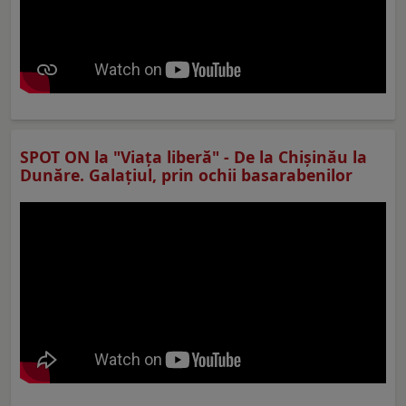
SPOT ON la "Viaţa liberă" - De la Chișinău la
Dunăre. Galațiul, prin ochii basarabenilor