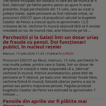
Trei dintre inculpații din dosarul în care ani de muncă ar fi
fost „fabricați” pe hârtie pentru pensii au ajuns în arest
preventiv. După perchezițiile din 15 iulie, care au vizat și
județul Galați, șapte persoane au fost reținute inițial, iar
procurorii DIICOT spun că prejudiciul calculat la bugetele
Caselor de Pensii a crescut ajuns la aproximativ 12,5
milioane de lei. Vechime în muncă obținută fără să fi existat
vreodată un loc de muncă real, acte întocmite pe hâ ...
Percheziții și la Galați într-un dosar uriaș
de fraude cu pensii. Doi funcționari
publici, în nucleul rețelei
Miercuri, 15 Iulie 2026 11:43 |
Publicat în
JURIDIC
Procurorii DIICOT au făcut, miercuri, 15 iulie, percheziții în
mai multe județe, printre care și Galați, într-un dosar de
amploare ce vizează o rețea suspectată că a „fabricat”
vechime în muncă. Potrivit anchetatorilor, peste 860 de
persoane ar fi obținut, pe baza unor declarații fiscale false,
vechime fictivă în muncă, folosită ulterior pentru a ieși la
pensie sau pentru majorarea pensiei. Paguba produsă
bugetului Caselor de Pensii era estimată la aproximativ 7
milioan ...
Pensiile din aprilie vor fi plătite mai
devreme