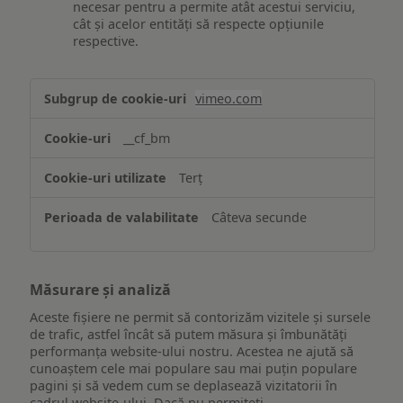
necesar pentru a permite atât acestui serviciu,
cât și acelor entități să respecte opțiunile
respective.
Asigurarea
vimeo.com
funcționalităților
website-
__cf_bm
ului
Terț
Câteva secunde
Măsurare și analiză
Aceste fișiere ne permit să contorizăm vizitele și sursele
de trafic, astfel încât să putem măsura și îmbunătăți
performanța website-ului nostru. Acestea ne ajută să
cunoaștem cele mai populare sau mai puțin populare
pagini și să vedem cum se deplasează vizitatorii în
cadrul website-ului. Dacă nu permiteți