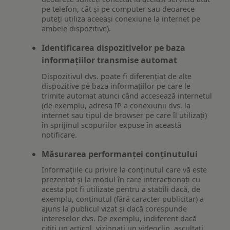
pe telefon, cât și pe computer sau deoarece
puteți utiliza aceeași conexiune la internet pe
ambele dispozitive).
Identificarea dispozitivelor pe baza
informațiilor transmise automat
Dispozitivul dvs. poate fi diferențiat de alte
dispozitive pe baza informațiilor pe care le
trimite automat atunci când accesează internetul
(de exemplu, adresa IP a conexiunii dvs. la
internet sau tipul de browser pe care îl utilizați)
în sprijinul scopurilor expuse în această
notificare.
Măsurarea performanței conținutului
Informațiile cu privire la conținutul care vă este
prezentat și la modul în care interacționați cu
acesta pot fi utilizate pentru a stabili dacă, de
exemplu, conținutul (fără caracter publicitar) a
ajuns la publicul vizat și dacă corespunde
intereselor dvs. De exemplu, indiferent dacă
citiți un articol, vizionați un videoclip, ascultați