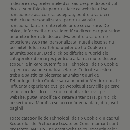
fi despre dvs., preferintele dvs. sau despre dispozitivul
dvs. si sunt folosite pentru a face ca website-ul sa
functioneze asa cum va asteptati, pentru a va oferi
publicitate personalizata si pentru a va oferi
functionalitati aferente retelelor de socializare. De
obicei, informatiile nu va identifica direct, dar pot retine
anumite informatii despre dvs. pentru a va oferi o
experienta web mai personalizata. Puteti alege sa nu
permiteti folosirea Tehnologiilor de tip Cookie in
anumite scopuri. Dati click pe diferitele rubrici ale
categoriilor de mai jos pentru a afla mai multe despre
scopurile in care putem folosi Tehnologii de tip Cookie
si pentru a va personaliza setarile. Cu toate acestea,
trebuie sa stiti ca blocarea anumitor tipuri de
Tehnologii de tip Cookie sau a anumitor Vendor-i poate
influenta experienta dvs. pe website si serviciile pe care
le putem oferi. In orice moment al vizitei dvs. pe
website, puteti modifica o setare anterioara, prin click
pe sectiunea Modifica setari confidentialitate, din josul
paginii.
Toate categoriile de Tehnologii de tip Cookie din cadrul
Scopurilor de Prelucrare bazate pe Consimtamant sunt
presetate INACTIVE pe acest website (cu exceptia celor