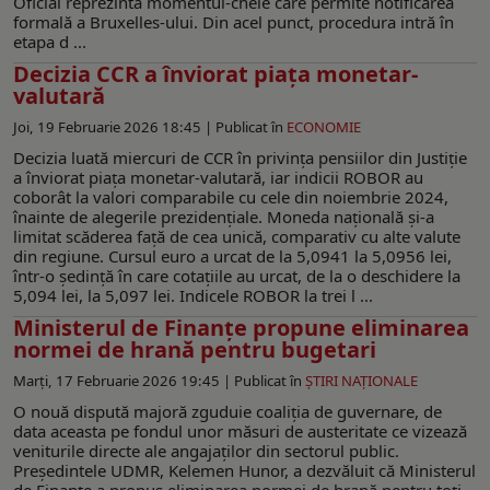
Oficial reprezintă momentul-cheie care permite notificarea
formală a Bruxelles-ului. Din acel punct, procedura intră în
etapa d ...
Decizia CCR a înviorat piața monetar-
valutară
Joi, 19 Februarie 2026 18:45 |
Publicat în
ECONOMIE
Decizia luată miercuri de CCR în privința pensiilor din Justiție
a înviorat piața monetar-valutară, iar indicii ROBOR au
coborât la valori comparabile cu cele din noiembrie 2024,
înainte de alegerile prezidențiale. Moneda națională și-a
limitat scăderea față de cea unică, comparativ cu alte valute
din regiune. Cursul euro a urcat de la 5,0941 la 5,0956 lei,
într-o ședință în care cotațiile au urcat, de la o deschidere la
5,094 lei, la 5,097 lei. Indicele ROBOR la trei l ...
Ministerul de Finanțe propune eliminarea
normei de hrană pentru bugetari
Marți, 17 Februarie 2026 19:45 |
Publicat în
ŞTIRI NAŢIONALE
O nouă dispută majoră zguduie coaliția de guvernare, de
data aceasta pe fondul unor măsuri de austeritate ce vizează
veniturile directe ale angajaților din sectorul public.
Președintele UDMR, Kelemen Hunor, a dezvăluit că Ministerul
de Finanțe a propus eliminarea normei de hrană pentru toți