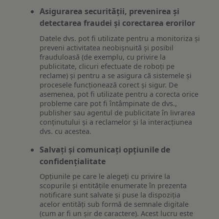
Asigurarea securității, prevenirea și
detectarea fraudei și corectarea erorilor
Datele dvs. pot fi utilizate pentru a monitoriza și
preveni activitatea neobișnuită și posibil
frauduloasă (de exemplu, cu privire la
publicitate, clicuri efectuate de roboți pe
reclame) și pentru a se asigura că sistemele și
procesele funcționează corect și sigur. De
asemenea, pot fi utilizate pentru a corecta orice
probleme care pot fi întâmpinate de dvs.,
publisher sau agentul de publicitate în livrarea
conținutului și a reclamelor și la interacțiunea
dvs. cu acestea.
Salvați și comunicați opțiunile de
confidențialitate
Opțiunile pe care le alegeți cu privire la
scopurile și entitățile enumerate în prezenta
notificare sunt salvate și puse la dispoziția
acelor entități sub formă de semnale digitale
(cum ar fi un șir de caractere). Acest lucru este