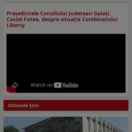
Preşedintele Consiliului Judeţean Galaţi,
Costel Fotea, despre situaţia Combinatului
Liberty
Ultimele Ştiri