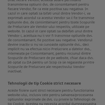
transmiterea optiunii dvs. de consimtamant pentru
fiecare Vendor, fie ca este pozitiva sau negativa. In
cazul in care optati sa bifati unul dintre Vendor-i, va
exprimati acordul ca acestui Vendor sa ii fie transmise
optiunile dvs. de consimtamant pentru toate Scopurile
de Prelucrare ale Vendor-ului respectiv, utilizate pe
website. In cazul in care optati sa debifati unul dintre
Vendor-i, acestuia nu ii vor fi transmise optiunile dvs.
de consimtamant, fie pozitive sau negative. Vendorul
devine inactiv si nu va cunoaste optiunile dvs., deci
implicit nu va efectua nicio Prelucrare a datelor dvs.,
intemeiata pe Consimtamant, pentru niciunul dintre
Scopurile de Prelucrare de pe website, chiar daca dvs.
ati optat cu DA pentru un Scop ce se regaseste printre
Scopurile de Prelucrare ale respectivului Vendor
inactivat.
Tehnologii de tip Cookie strict necesare
Aceste fisiere sunt strict necesare pentru functionarea
website-ului, inclusiv cele pentru salvarea/procesarea
optiunilor exprimate de dvs. cu privire la Tehnologii de
tip Cookie. Acestea nu necesita acordul dumneavoastra