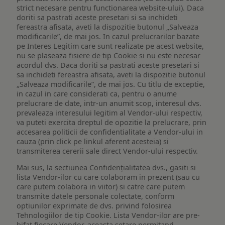
strict necesare pentru functionarea website-ului). Daca
doriti sa pastrati aceste presetari si sa inchideti
fereastra afisata, aveti la dispozitie butonul „Salveaza
modificarile”, de mai jos. In cazul prelucrarilor bazate
pe Interes Legitim care sunt realizate pe acest website,
nu se plaseaza fisiere de tip Cookie si nu este necesar
acordul dvs. Daca doriti sa pastrati aceste presetari si
sa inchideti fereastra afisata, aveti la dispozitie butonul
„Salveaza modificarile”, de mai jos. Cu titlu de exceptie,
in cazul in care considerati ca, pentru o anume
prelucrare de date, intr-un anumit scop, interesul dvs.
prevaleaza interesului legitim al Vendor-ului respectiv,
va puteti exercita dreptul de opozitie la prelucrare, prin
accesarea politicii de confidentialitate a Vendor-ului in
cauza (prin click pe linkul aferent acesteia) si
transmiterea cererii sale direct Vendor-ului respectiv.
Mai sus, la sectiunea Confidențialitatea dvs., gasiti si
lista Vendor-ilor cu care colaboram in prezent (sau cu
care putem colabora in viitor) si catre care putem
transmite datele personale colectate, conform
optiunilor exprimate de dvs. privind folosirea
Tehnologiilor de tip Cookie. Lista Vendor-ilor are pre-
bifat fiecare Vendor, aceasta setare permitand