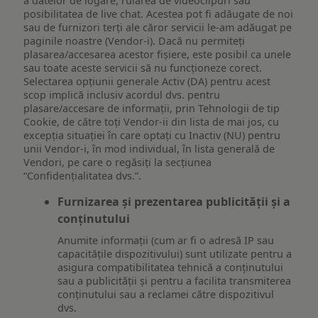
a datelor de logare, rularea de videoclipuri sau
posibilitatea de live chat. Acestea pot fi adăugate de noi
sau de furnizori terți ale căror servicii le-am adăugat pe
paginile noastre (Vendor-i). Dacă nu permiteți
plasarea/accesarea acestor fișiere, este posibil ca unele
sau toate aceste servicii să nu funcționeze corect.
Selectarea opțiunii generale Activ (DA) pentru acest
scop implică inclusiv acordul dvs. pentru
plasare/accesare de informații, prin Tehnologii de tip
Cookie, de către toți Vendor-ii din lista de mai jos, cu
excepția situației în care optați cu Inactiv (NU) pentru
unii Vendor-i, în mod individual, în lista generală de
Vendori, pe care o regăsiți la secțiunea
“Confidențialitatea dvs.”.
Furnizarea și prezentarea publicității și a
conținutului
Anumite informații (cum ar fi o adresă IP sau
capacitățile dispozitivului) sunt utilizate pentru a
asigura compatibilitatea tehnică a conținutului
sau a publicității și pentru a facilita transmiterea
conținutului sau a reclamei către dispozitivul
dvs.