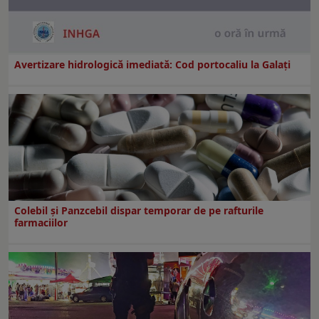
Avertizare hidrologică imediată: Cod portocaliu la Galaţi
Colebil și Panzcebil dispar temporar de pe rafturile
farmaciilor