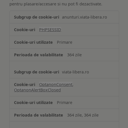
pentru plasare/accesare si nu pot fi dezactivate.
Tehnologii
anunturi.viata-libera.ro
de
tip
PHPSESSID
Cookie
strict
Primare
necesare
364 zile
viata-libera.ro
OptanonConsent
,
OptanonAlertBoxClosed
Primare
364 zile, 364 zile