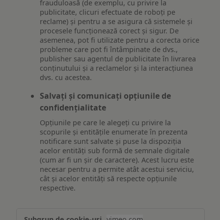
frauduloasă (de exemplu, cu privire la
publicitate, clicuri efectuate de roboți pe
reclame) și pentru a se asigura că sistemele și
procesele funcționează corect și sigur. De
asemenea, pot fi utilizate pentru a corecta orice
probleme care pot fi întâmpinate de dvs.,
publisher sau agentul de publicitate în livrarea
conținutului și a reclamelor și la interacțiunea
dvs. cu acestea.
Salvați și comunicați opțiunile de
confidențialitate
Opțiunile pe care le alegeți cu privire la
scopurile și entitățile enumerate în prezenta
notificare sunt salvate și puse la dispoziția
acelor entități sub formă de semnale digitale
(cum ar fi un șir de caractere). Acest lucru este
necesar pentru a permite atât acestui serviciu,
cât și acelor entități să respecte opțiunile
respective.
Asigurarea
vimeo.com