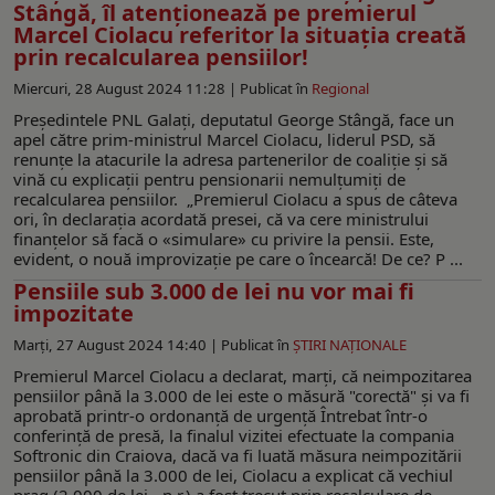
Stângă, îl atenționează pe premierul
Marcel Ciolacu referitor la situația creată
prin recalcularea pensiilor!
Miercuri, 28 August 2024 11:28 |
Publicat în
Regional
Președintele PNL Galați, deputatul George Stângă, face un
apel către prim-ministrul Marcel Ciolacu, liderul PSD, să
renunțe la atacurile la adresa partenerilor de coaliție și să
vină cu explicații pentru pensionarii nemulțumiți de
recalcularea pensiilor. „Premierul Ciolacu a spus de câteva
ori, în declarația acordată presei, că va cere ministrului
finanțelor să facă o «simulare» cu privire la pensii. Este,
evident, o nouă improvizație pe care o încearcă! De ce? P ...
Pensiile sub 3.000 de lei nu vor mai fi
impozitate
Marți, 27 August 2024 14:40 |
Publicat în
ŞTIRI NAŢIONALE
Premierul Marcel Ciolacu a declarat, marţi, că neimpozitarea
pensiilor până la 3.000 de lei este o măsură "corectă" şi va fi
aprobată printr-o ordonanţă de urgenţă Întrebat într-o
conferinţă de presă, la finalul vizitei efectuate la compania
Softronic din Craiova, dacă va fi luată măsura neimpozitării
pensiilor până la 3.000 de lei, Ciolacu a explicat că vechiul
prag (2.000 de lei - n.r.) a fost trecut prin recalculare de