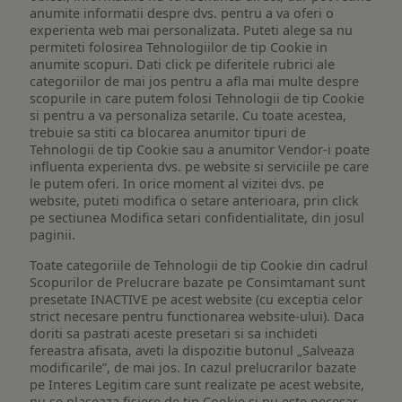
anumite informatii despre dvs. pentru a va oferi o
experienta web mai personalizata. Puteti alege sa nu
permiteti folosirea Tehnologiilor de tip Cookie in
anumite scopuri. Dati click pe diferitele rubrici ale
categoriilor de mai jos pentru a afla mai multe despre
scopurile in care putem folosi Tehnologii de tip Cookie
si pentru a va personaliza setarile. Cu toate acestea,
trebuie sa stiti ca blocarea anumitor tipuri de
Tehnologii de tip Cookie sau a anumitor Vendor-i poate
influenta experienta dvs. pe website si serviciile pe care
le putem oferi. In orice moment al vizitei dvs. pe
website, puteti modifica o setare anterioara, prin click
pe sectiunea Modifica setari confidentialitate, din josul
paginii.
Toate categoriile de Tehnologii de tip Cookie din cadrul
Scopurilor de Prelucrare bazate pe Consimtamant sunt
presetate INACTIVE pe acest website (cu exceptia celor
strict necesare pentru functionarea website-ului). Daca
doriti sa pastrati aceste presetari si sa inchideti
fereastra afisata, aveti la dispozitie butonul „Salveaza
modificarile”, de mai jos. In cazul prelucrarilor bazate
pe Interes Legitim care sunt realizate pe acest website,
nu se plaseaza fisiere de tip Cookie si nu este necesar