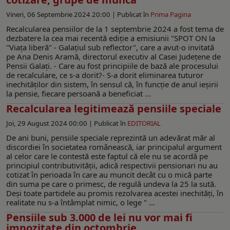
Vineri, 06 Septembrie 2024 20:00 |
Publicat în
Prima Pagina
Recalcularea pensiilor de la 1 septembrie 2024 a fost tema de
dezbatere la cea mai recentă ediţie a emisiunii "SPOT ON la
"Viaţa liberă" - Galaţiul sub reflector", care a avut-o invitată
pe Ana Denis Aramă, directorul executiv al Casei Judeţene de
Pensii Galaţi. - Care au fost principiile de bază ale procesului
de recalculare, ce s-a dorit?- S-a dorit eliminarea tuturor
inechităţilor din sistem, în sensul că, în funcţie de anul ieşirii
la pensie, fiecare persoană a beneficiat ...
Recalcularea legitimează pensiile speciale
Joi, 29 August 2024 00:00 |
Publicat în
EDITORIAL
De ani buni, pensiile speciale reprezintă un adevărat măr al
discordiei în societatea românească, iar principalul argument
al celor care le contestă este faptul că ele nu se acordă pe
principiul contributivităţii, adică respectivii pensionari nu au
cotizat în perioada în care au muncit decât cu o mică parte
din suma pe care o primesc, de regulă undeva la 25 la sută.
Deşi toate partidele au promis rezolvarea acestei inechităţi, în
realitate nu s-a întâmplat nimic, o lege " ...
Pensiile sub 3.000 de lei nu vor mai fi
impozitate din octombrie