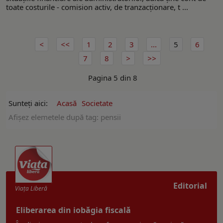
toate costurile - comision activ, de tranzacţionare, t ...
1
2
3
...
5
6
7
8
Pagina 5 din 8
Sunteți aici:
Acasă
Societate
Afişez elemetele după tag: pensii
Editorial
Viaţa Liberă
Eliberarea din iobăgia fiscală