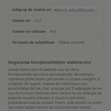
Stocarea
admp-tc-sati.adtlgc.com
și/sau
accesarea
cX_P
informațiilor
de
Terț
pe
un
Câteva secunde
dispozitiv
Asigurarea funcționalităților website-ului
Aceste fișiere permit website-ului să ofere
funcționalități sporite și personalizate, de exemplu
reţinerea preferinţelor personale cu ocazia navigării și
a datelor de logare, rularea de videoclipuri sau
posibilitatea de live chat. Acestea pot fi adăugate de noi
sau de furnizori terți ale căror servicii le-am adăugat pe
paginile noastre (Vendor-i). Dacă nu permiteți
plasarea/accesarea acestor fișiere, este posibil ca unele
sau toate aceste servicii să nu funcționeze corect.