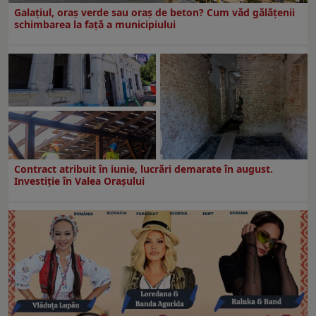
Galațiul, oraș verde sau oraș de beton? Cum văd gălățenii
schimbarea la față a municipiului
Contract atribuit în iunie, lucrări demarate în august.
Investiţie în Valea Oraşului