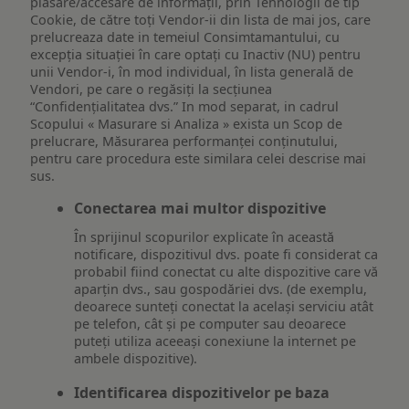
plasare/accesare de informații, prin Tehnologii de tip
Cookie, de către toți Vendor-ii din lista de mai jos, care
prelucreaza date in temeiul Consimtamantului, cu
excepția situației în care optați cu Inactiv (NU) pentru
unii Vendor-i, în mod individual, în lista generală de
Vendori, pe care o regăsiți la secțiunea
“Confidențialitatea dvs.” In mod separat, in cadrul
Scopului « Masurare si Analiza » exista un Scop de
prelucrare, Măsurarea performanței conținutului,
pentru care procedura este similara celei descrise mai
sus.
Conectarea mai multor dispozitive
În sprijinul scopurilor explicate în această
notificare, dispozitivul dvs. poate fi considerat ca
probabil fiind conectat cu alte dispozitive care vă
aparțin dvs., sau gospodăriei dvs. (de exemplu,
deoarece sunteți conectat la același serviciu atât
pe telefon, cât și pe computer sau deoarece
puteți utiliza aceeași conexiune la internet pe
ambele dispozitive).
Identificarea dispozitivelor pe baza