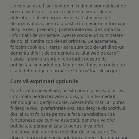
Un cookie este fişier text de mici dimensiuni utilizat de
un site web care, - atunci când este vizitat de un
utilizator - solicită browserului să-l stocheze pe
dispozitivul dvs. pentru a păstra în memorie informații
despre dvs., precum și preferințele dvs. de limbă sau
informații de conectare. Aceste cookie-uri sunt setate
de noi și numite cookie-uri primare. De asemenea,
folosim cookie-uri terțe - care sunt cookie-uri dintr-un
domeniu diferit de domeniul site-ului web pe care îl
vizitați - pentru a sprijini eforturile noastre de
publicitate și marketing. Mai precis, folosim cookie-uri
și alte tehnologii de urmărire în următoarele scopuri:
Cum vă exprimați opțiunile
Cand vizitati un website, acesta poate plasa sau accesa
informatii pe/din browserul dvs., prin intermediul
Tehnologiilor de tip Cookie. Aceste informatii ar putea
fi despre dvs., preferintele dvs. sau despre dispozitivul
dvs. si sunt folosite pentru a face ca website-ul sa
functioneze asa cum va asteptati, pentru a va oferi
publicitate personalizata si pentru a va oferi
functionalitati aferente retelelor de socializare. De
obicei, informatiile nu va identifica direct, dar pot retine