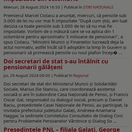
Miercuri, 28 August 2024 16:50 |
Publicat în
ŞTIRI NAŢIONALE
Premierul Marcel Ciolacu a anunţat, miercuri, că pensiile sub
3.000 de lei nu vor mai fi impozitate "După cum ştiţi, am luat
decizia ca toate pensiile sub 3.000 de lei să nu mai fie
impozitate. Vorbim de o măsură care se va aplica din 1
octombrie pentru aproximativ 3 milioane de pensionari", a
spus Ciolacu. "Miniştrii Muncii şi Finanţelor lucrează deja la
actul normativ, astfel încât să îl adoptăm la timp în Guvern şi
pensionarii să primească pensiile cu noul plafon încep� ...
Doi secretari de stat s-au întâlnit cu
pensionarii gălăţeni
Joi, 29 August 2024 08:00 |
Publicat în
Regional
Doi secretari de stat din Ministerul Muncii și Solidarității
Sociale, Marius Ilie Stanciu, care coordonează asistența
socială și are în subordine Casa Națională de Pensii, și Francis
Oscar Gal, responsabil cu dialogul social, precum și Daniel
Baciu, președintele Casei Naționale de Pensii, au participat, la
invitația prefectului județului Galați, Andreea-Anamaria
Naggar, la ședințele Comitetului Consultativ de Dialog Civic
pentru Problemele Persoanelor Vârstnice și Dialog So ...
Președintele PNL – filiala Galați, George