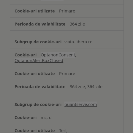
Cookie
strict
Primare
necesare
364 zile
viata-libera.ro
OptanonConsent
,
OptanonAlertBoxClosed
Primare
364 zile, 364 zile
quantserve.com
mc, d
Terț