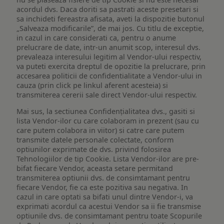
acordul dvs. Daca doriti sa pastrati aceste presetari si
sa inchideti fereastra afisata, aveti la dispozitie butonul
„Salveaza modificarile”, de mai jos. Cu titlu de exceptie,
in cazul in care considerati ca, pentru o anume
prelucrare de date, intr-un anumit scop, interesul dvs.
prevaleaza interesului legitim al Vendor-ului respectiv,
va puteti exercita dreptul de opozitie la prelucrare, prin
accesarea politicii de confidentialitate a Vendor-ului in
cauza (prin click pe linkul aferent acesteia) si
transmiterea cererii sale direct Vendor-ului respectiv.
Mai sus, la sectiunea Confidențialitatea dvs., gasiti si
lista Vendor-ilor cu care colaboram in prezent (sau cu
care putem colabora in viitor) si catre care putem
transmite datele personale colectate, conform
optiunilor exprimate de dvs. privind folosirea
Tehnologiilor de tip Cookie. Lista Vendor-ilor are pre-
bifat fiecare Vendor, aceasta setare permitand
transmiterea optiunii dvs. de consimtamant pentru
fiecare Vendor, fie ca este pozitiva sau negativa. In
cazul in care optati sa bifati unul dintre Vendor-i, va
exprimati acordul ca acestui Vendor sa ii fie transmise
optiunile dvs. de consimtamant pentru toate Scopurile