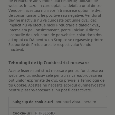
de Prelucrare ale Vendor-ului respectiv, utilizate pe
website. In cazul in care optati sa debifati unul dintre
Vendor-i, acestuia nu ii vor fi transmise optiunile dvs.
de consimtamant, fie pozitive sau negative. Vendorul
devine inactiv si nu va cunoaste optiunile dvs., deci
implicit nu va efectua nicio Prelucrare a datelor dvs.,
intemeiata pe Consimtamant, pentru niciunul dintre
Scopurile de Prelucrare de pe website, chiar daca dvs.
ati optat cu DA pentru un Scop ce se regaseste printre
Scopurile de Prelucrare ale respectivului Vendor
inactivat.
Tehnologii de tip Cookie strict necesare
Aceste fisiere sunt strict necesare pentru functionarea
website-ului, inclusiv cele pentru salvarea/procesarea
optiunilor exprimate de dvs. cu privire la Tehnologii de
tip Cookie. Acestea nu necesita acordul dumneavoastra
pentru plasare/accesare si nu pot fi dezactivate.
Tehnologii
anunturi.viata-libera.ro
de
tip
PHPSESSID