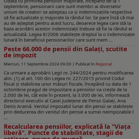
Odată cu primirea pensiilor majorate, începând de la 1
septembrie, pensionarii care sunt membri ai diverselor
uniuni de creatori se așteptau ca și indemnizațiile respective
să fie actualizate și majorate la rândul lor. Se pare însă că mai
au de așteptat pentru acest lucru, deoarece legea care stă la
baza acordării acestor indemnizații trebuie să fie la rândul ei
actualizată. Legea 8/2006 stabilește dreptul la o indemnizație
lunară în beneficiul pensionarilor care sunt mem ...
Peste 66.000 de pensii din Galați, scutite
de impozit
Miercuri, 11 Septembrie 2024 09:00 |
Publicat în
Regional
Ca urmare a aprobării Legii nr. 244/2024 pentru modificarea
alin. (1) al art. 100 din Legea nr. 227/2015 privind Codul
fiscal și stabilirea unor măsuri fiscale, începând cu data de 1
octombrie pragul de impozitare a pensiilor va crește de la
2.000 de lei, cât este în prezent, la 3.000 de lei, informează
directorul executiv al Casei Județene de Pensii Galați, Ana
Denis Aramă. Venitul impozabil lunar din pensii se stabilește
prin deducerea din venitul din pensie a sumei neimpozabile l
...
Recalcularea pensiilor, explicată la "Viaţa
liberă". Puncte de stabilitate, stagii de
cotizare, grupe de muncă