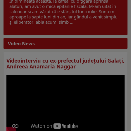
În dimineața aceasta, la cafea, cu o țigară aprinsă
alături, am avut o mică epifanie fiscală. M-am uitat în
calendar și am văzut că e sfârșitul lunii iulie. Suntem
aproape la șapte luni din an, iar gândul a venit simplu
și eliberator: abia acum, simb ...
Video News
Videointerviu cu ex-prefectul judeţului Galaţi,
Andreea Anamaria Naggar