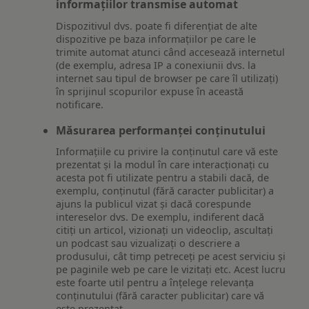
informațiilor transmise automat
Dispozitivul dvs. poate fi diferențiat de alte
dispozitive pe baza informațiilor pe care le
trimite automat atunci când accesează internetul
(de exemplu, adresa IP a conexiunii dvs. la
internet sau tipul de browser pe care îl utilizați)
în sprijinul scopurilor expuse în această
notificare.
Măsurarea performanței conținutului
Informațiile cu privire la conținutul care vă este
prezentat și la modul în care interacționați cu
acesta pot fi utilizate pentru a stabili dacă, de
exemplu, conținutul (fără caracter publicitar) a
ajuns la publicul vizat și dacă corespunde
intereselor dvs. De exemplu, indiferent dacă
citiți un articol, vizionați un videoclip, ascultați
un podcast sau vizualizați o descriere a
produsului, cât timp petreceți pe acest serviciu și
pe paginile web pe care le vizitați etc. Acest lucru
este foarte util pentru a înțelege relevanța
conținutului (fără caracter publicitar) care vă
este prezentat.