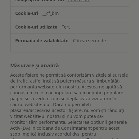
funcționalităților
website-
__cf_bm
ului
Terț
Câteva secunde
Măsurare și analiză
Aceste fișiere ne permit să contorizăm vizitele și sursele
de trafic, astfel încât să putem măsura și îmbunătăți
performanța website-ului nostru. Acestea ne ajută să
cunoaștem cele mai populare sau mai puțin populare
pagini și să vedem cum se deplasează vizitatorii în
cadrul website-ului. Dacă nu permiteți
plasarea/accesarea acestor fișiere, nu vom ști când ați
vizitat website-ul nostru și nu vom putea să-i
monitorizăm performanța. Selectarea opțiunii generale
Activ (DA) in coloana de Consimtamant pentru acest
scop implică inclusiv acordul dvs. pentru