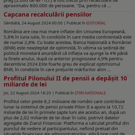
aproximativ 800.000 de persoane. "Da, pentru că ...
Capcana recalculării pensiilor
Sâmbătă, 24 August 2024 00:00 |
Publicat în
EDITORIAL
România are cea mai mare inflaţie din Uniunea Europeană,
5,8% în luna iulie, în condiţiile în care media continentală este
de numai 2,8%. Cu toate acestea, Banca Naţională a României
(BNR) este neaşteptat de optimistă, în ultima sa şedinţă de
politică monetară anunţând că inflaţia va ajunge la 4% până
la finele anului, după ce anterior prognozase 4,9% pentru
decembrie 2024.Este foarte greu de explicat optimismul
BNR, în condiţiile în care preţurile mărfurilor alim ...
Profitul Pilonului II de pensii a depăşit 10
miliarde de lei
Joi, 22 August 2024 18:20 |
Publicat în
ŞTIRI NAŢIONALE
Profitul celor peste 8,2 milioane de români care contribuie
lunar la sistemul de pensii private Pilon II a ajuns la 10,72
miliarde de lei în primele şapte luni ale acestui an, după un
plus de 2,02 miliarde de lei doar în iulie, potrivit datelor
agregate de Ziarul Financiar. Platforma a calculat profitul din
punctul de vedere al participantului, nefiind preluat din
situaţiile finan­ci­are ale administratorilor, adică ţine cont de