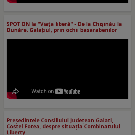
SPOT ON la "Viaţa liberă" - De la Chișinău la
Dunăre. Galațiul, prin ochii basarabenilor
Preşedintele Consiliului Judeţean Galaţi,
Costel Fotea, despre situaţia Combinatului
Liberty