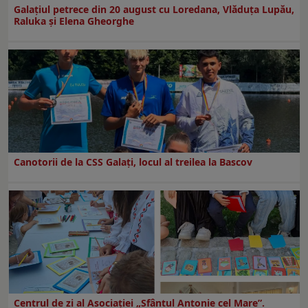
Galaţiul petrece din 20 august cu Loredana, Vlăduța Lupău,
Raluka și Elena Gheorghe
Canotorii de la CSS Galați, locul al treilea la Bascov
Centrul de zi al Asociației „Sfântul Antonie cel Mare”.