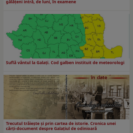
gălăţeni intră, de luni, în examene
Suflă vântul la Galaţi. Cod galben instituit de meteorologi
Trecutul trăiește și prin cartea de istorie. Cronica unei
cărți-document despre Galațiul de odinioară