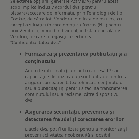
Selectarea opțiunii generale Activ (DA) pentru acest
scop implică inclusiv acordul dvs. pentru
plasare/accesare de informații, prin Tehnologii de tip
Cookie, de către toți Vendor-ii din lista de mai jos, cu
excepția situației în care optați cu Inactiv (NU) pentru
unii Vendor-i, în mod individual, în lista generală de
Vendori, pe care o regăsiți la secțiunea
“Confidențialitatea dvs.”.
Furnizarea și prezentarea publicității și a
conținutului
Anumite informații (cum ar fi o adresă IP sau
capacitățile dispozitivului) sunt utilizate pentru a
asigura compatibilitatea tehnică a conținutului
sau a publicității și pentru a facilita transmiterea
conținutului sau a reclamei către dispozitivul
dvs.
Asigurarea securității, prevenirea și
detectarea fraudei și corectarea erorilor
Datele dvs. pot fi utilizate pentru a monitoriza și
preveni activitatea neobișnuită și posibil