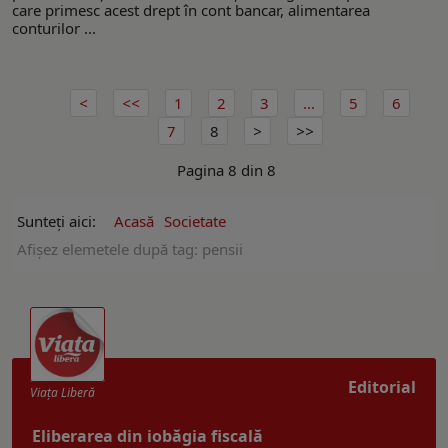
care primesc acest drept în cont bancar, alimentarea
conturilor ...
1
2
3
...
5
6
7
8
Pagina 8 din 8
Sunteți aici:
Acasă
Societate
Afişez elemetele după tag: pensii
Editorial
Viaţa Liberă
Eliberarea din iobăgia fiscală