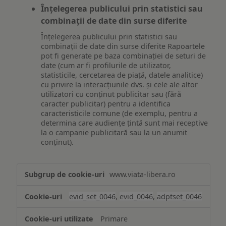
Înțelegerea publicului prin statistici sau
combinații de date din surse diferite
Înțelegerea publicului prin statistici sau
combinații de date din surse diferite Rapoartele
pot fi generate pe baza combinației de seturi de
date (cum ar fi profilurile de utilizator,
statisticile, cercetarea de piață, datele analitice)
cu privire la interacțiunile dvs. și cele ale altor
utilizatori cu conținut publicitar sau (fără
caracter publicitar) pentru a identifica
caracteristicile comune (de exemplu, pentru a
determina care audiențe țintă sunt mai receptive
la o campanie publicitară sau la un anumit
conținut).
Măsurare
www.viata-libera.ro
și
analiză
evid_set_0046
,
evid_0046
,
adptset_0046
Primare