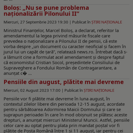
Boloș: „Nu se pune problema
naţionalizării Pilonului II”
Miercuri, 27 Septembrie 2023 19:30 |
Publicat în
ŞTIRI NAŢIONALE
Ministrul Finanţelor, Marcel Boloş, a declarat, referitor la
amendamentul la legea privind măsurile fiscale care
prevedea o naţionalizare a Pilonului II de pensii, că este
vorba despre „un document cu caracter neoficial şi facem în
jurul lui un capăt de ţară”, relatează news.ro. Întrebat dacă s-
a lămurit cine a formulat acel amendament şi despre faptul
că economistul Cristian Socol, preşedintele Consiliului de
Supraveghere a Fondului Român de Contragarantare, a
anunţat c� ...
Pensiile din august, plătite mai devreme
Miercuri, 02 August 2023 17:00 |
Publicat în
ŞTIRI NAŢIONALE
Pensiile vor fi plătite mai devreme în luna august, în
contextul zilelor libere din perioada 12-15 august, acordate
pentru sărbătoarea Adormirea Maicii Domnului și care se
suprapun perioadei în care în mod obișnuit se plătesc aceste
drepturi, a anunțat miercuri Ministerul Muncii. Astfel, pensiile
celor care au optat pentru plata prin mandat poștal vor fi
plătite de Poșta Română între 1 și 11 august, iar pentru cei