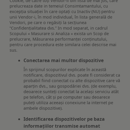
Cookie, de către toți Vendor-ii din lista de mai jos, care
prelucreaza date in temeiul Consimtamantului, cu
excepția situației în care optați cu Inactiv (NU) pentru
unii Vendor-i, în mod individual, în lista generală de
Vendori, pe care o regăsiți la secțiunea
“Confidențialitatea dvs.” In mod separat, in cadrul
Scopului « Masurare si Analiza » exista un Scop de
prelucrare, Măsurarea performanței conținutului,
pentru care procedura este similara celei descrise mai
sus.
Conectarea mai multor dispozitive
În sprijinul scopurilor explicate în această
notificare, dispozitivul dvs. poate fi considerat ca
probabil fiind conectat cu alte dispozitive care vă
aparțin dvs., sau gospodăriei dvs. (de exemplu,
deoarece sunteți conectat la același serviciu atât
pe telefon, cât și pe computer sau deoarece
puteți utiliza aceeași conexiune la internet pe
ambele dispozitive).
Identificarea dispozitivelor pe baza
informațiilor transmise automat