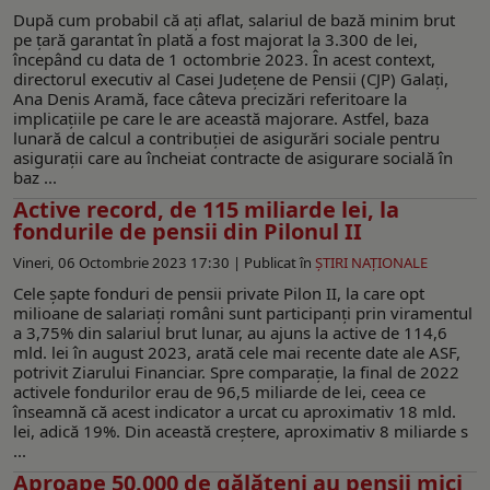
După cum probabil că ați aflat, salariul de bază minim brut
pe țară garantat în plată a fost majorat la 3.300 de lei,
începând cu data de 1 octombrie 2023. În acest context,
directorul executiv al Casei Județene de Pensii (CJP) Galați,
Ana Denis Aramă, face câteva precizări referitoare la
implicațiile pe care le are această majorare. Astfel, baza
lunară de calcul a contribuției de asigurări sociale pentru
asigurații care au încheiat contracte de asigurare socială în
baz ...
Active record, de 115 miliarde lei, la
fondurile de pensii din Pilonul II
Vineri, 06 Octombrie 2023 17:30 |
Publicat în
ŞTIRI NAŢIONALE
Cele șapte fonduri de pensii private Pilon II, la care opt
milioane de salariaţi români sunt participanţi prin viramentul
a 3,75% din salariul brut lunar, au ajuns la active de 114,6
mld. lei în august 2023, arată cele mai recente date ale ASF,
potrivit Ziarului Financiar. Spre comparație, la final de 2022
activele fondurilor erau de 96,5 miliarde de lei, ceea ce
înseamnă că acest indicator a urcat cu aproximativ 18 mld.
lei, adică 19%. Din această creștere, aproximativ 8 miliarde s
...
Aproape 50.000 de gălățeni au pensii mici