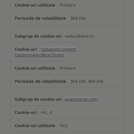
strict
Primare
necesare
364 zile
viata-libera.ro
OptanonConsent
,
OptanonAlertBoxClosed
Primare
364 zile, 364 zile
quantserve.com
mc, d
Terț