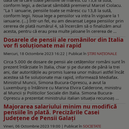
conform legii, a declarat sâmbătă premierul Marcel Ciolacu.
"La 1 ianuarie, pensiile toate se măresc cu 13,8 la sută,
conform legii. Noua lege a pensiilor va intra în vigoare la 1
ianuarie. (...) Într-un fel, eu am devansat Legea pensiilor prin
cererea de plată numărul 4, să încercăm să o finalizăm anul
acesta, pentru că erau prea multe jaloane în cererea de ...
Dosarele de pensii ale românilor din Italia
vor fi soluționate mai rapid
Miercuri, 18 Octombrie 2023 16:22 |
Publicat în
ŞTIRI NAŢIONALE
Circa 5.000 de dosare de pensii ale cetățenilor români sunt în
prezent întârziate în Italia, chiar și pe durate de până la trei
ani, dar autoritățile au promis luarea unor măsuri astfel încât
acestea să fie soluționate mai rapid, informează Mediafax.
Ministrul Muncii, Simona Bucura-Oprescu, a avut la
Luxemburg o întâlnire cu Marina Elvira Calderone, ministru
al Muncii și Politicilor Sociale din Italia. Simona Bucura-
Oprescu a prezentat ministrului italian situația recunoaș ...
Majorarea salariului minim nu modifică
pensiile în plată. Precizările Casei
Județene de Pensii Galați
Vineri, 06 Octombrie 2023 19:00 |
Publicat în
SOCIETATE