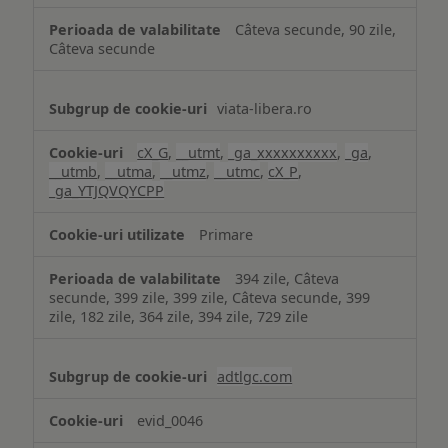
Câteva secunde, 90 zile,
Câteva secunde
viata-libera.ro
cX_G
,
__utmt
,
_ga_xxxxxxxxxx
,
_ga
,
__utmb
,
__utma
,
__utmz
,
__utmc
,
cX_P
,
_ga_YTJQVQYCPP
Primare
394 zile, Câteva
secunde, 399 zile, 399 zile, Câteva secunde, 399
zile, 182 zile, 364 zile, 394 zile, 729 zile
adtlgc.com
evid_0046