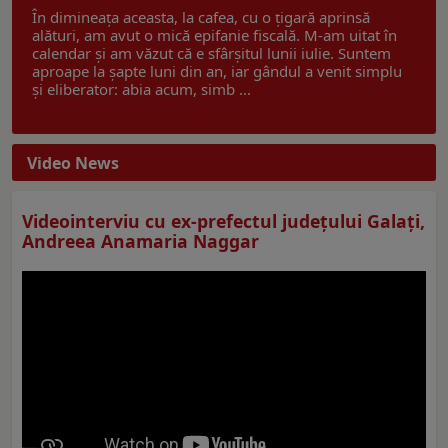
În dimineața aceasta, la cafea, cu o țigară aprinsă
alături, am avut o mică epifanie fiscală. M-am uitat în
calendar și am văzut că e sfârșitul lunii iulie. Suntem
aproape la șapte luni din an, iar gândul a venit simplu
și eliberator: abia acum, simb ...
Video News
Videointerviu cu ex-prefectul judeţului Galaţi,
Andreea Anamaria Naggar