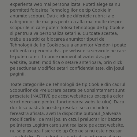
experienta web mai personalizata. Puteti alege sa nu
permiteti folosirea Tehnologiilor de tip Cookie in
anumite scopuri. Dati click pe diferitele rubrici ale
categoriilor de mai jos pentru a afla mai multe despre
scopurile in care putem folosi Tehnologii de tip Cookie
si pentru a va personaliza setarile. Cu toate acestea,
trebuie sa stiti ca blocarea anumitor tipuri de
Tehnologii de tip Cookie sau a anumitor Vendor-i poate
influenta experienta dvs. pe website si serviciile pe care
le putem oferi. In orice moment al vizitei dvs. pe
website, puteti modifica o setare anterioara, prin click
pe sectiunea Modifica setari confidentialitate, din josul
paginii.
Toate categoriile de Tehnologii de tip Cookie din cadrul
Scopurilor de Prelucrare bazate pe Consimtamant sunt
presetate INACTIVE pe acest website (cu exceptia celor
strict necesare pentru functionarea website-ului). Daca
doriti sa pastrati aceste presetari si sa inchideti
fereastra afisata, aveti la dispozitie butonul „Salveaza
modificarile”, de mai jos. In cazul prelucrarilor bazate
pe Interes Legitim care sunt realizate pe acest website,
nu se plaseaza fisiere de tip Cookie si nu este necesar
acordul dvs. Daca doriti sa pastrati aceste presetari si