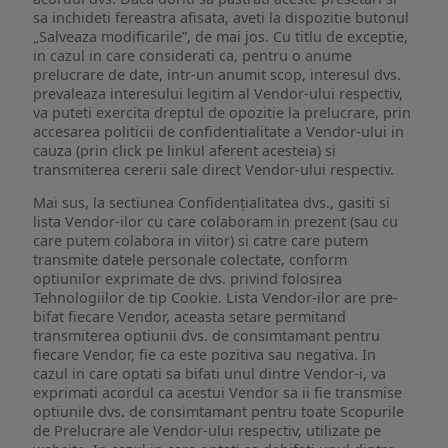
sa inchideti fereastra afisata, aveti la dispozitie butonul
„Salveaza modificarile”, de mai jos. Cu titlu de exceptie,
in cazul in care considerati ca, pentru o anume
prelucrare de date, intr-un anumit scop, interesul dvs.
prevaleaza interesului legitim al Vendor-ului respectiv,
va puteti exercita dreptul de opozitie la prelucrare, prin
accesarea politicii de confidentialitate a Vendor-ului in
cauza (prin click pe linkul aferent acesteia) si
transmiterea cererii sale direct Vendor-ului respectiv.
Mai sus, la sectiunea Confidențialitatea dvs., gasiti si
lista Vendor-ilor cu care colaboram in prezent (sau cu
care putem colabora in viitor) si catre care putem
transmite datele personale colectate, conform
optiunilor exprimate de dvs. privind folosirea
Tehnologiilor de tip Cookie. Lista Vendor-ilor are pre-
bifat fiecare Vendor, aceasta setare permitand
transmiterea optiunii dvs. de consimtamant pentru
fiecare Vendor, fie ca este pozitiva sau negativa. In
cazul in care optati sa bifati unul dintre Vendor-i, va
exprimati acordul ca acestui Vendor sa ii fie transmise
optiunile dvs. de consimtamant pentru toate Scopurile
de Prelucrare ale Vendor-ului respectiv, utilizate pe