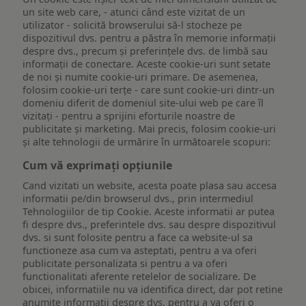
un site web care, - atunci când este vizitat de un
utilizator - solicită browserului să-l stocheze pe
dispozitivul dvs. pentru a păstra în memorie informații
despre dvs., precum și preferințele dvs. de limbă sau
informații de conectare. Aceste cookie-uri sunt setate
de noi și numite cookie-uri primare. De asemenea,
folosim cookie-uri terțe - care sunt cookie-uri dintr-un
domeniu diferit de domeniul site-ului web pe care îl
vizitați - pentru a sprijini eforturile noastre de
publicitate și marketing. Mai precis, folosim cookie-uri
și alte tehnologii de urmărire în următoarele scopuri:
Cum vă exprimați opțiunile
Cand vizitati un website, acesta poate plasa sau accesa
informatii pe/din browserul dvs., prin intermediul
Tehnologiilor de tip Cookie. Aceste informatii ar putea
fi despre dvs., preferintele dvs. sau despre dispozitivul
dvs. si sunt folosite pentru a face ca website-ul sa
functioneze asa cum va asteptati, pentru a va oferi
publicitate personalizata si pentru a va oferi
functionalitati aferente retelelor de socializare. De
obicei, informatiile nu va identifica direct, dar pot retine
anumite informatii despre dvs. pentru a va oferi o