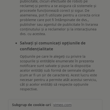
publicitate, clicuri efectuate de roboți pe
reclame) și pentru a se asigura că sistemele și
procesele funcționează corect și sigur. De
asemenea, pot fi utilizate pentru a corecta orice
probleme care pot fi întâmpinate de dvs.,
publisher sau agentul de publicitate în livrarea
conținutului și a reclamelor și la interacțiunea
dvs. cu acestea.
Salvați și comunicați opțiunile de
confidențialitate
Opțiunile pe care le alegeți cu privire la
scopurile și entitățile enumerate în prezenta
notificare sunt salvate și puse la dispoziția
acelor entități sub formă de semnale digitale
(cum ar fi un șir de caractere). Acest lucru este
necesar pentru a permite atât acestui serviciu,
cât și acelor entități să respecte opțiunile
respective.
Asigurarea
vimeo.com
funcționalităților