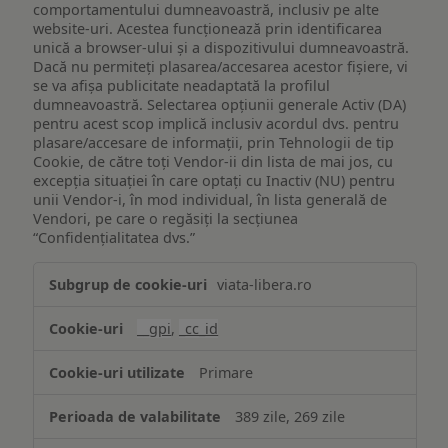
comportamentului dumneavoastră, inclusiv pe alte
website-uri. Acestea funcționează prin identificarea
unică a browser-ului și a dispozitivului dumneavoastră.
Dacă nu permiteți plasarea/accesarea acestor fișiere, vi
se va afișa publicitate neadaptată la profilul
dumneavoastră. Selectarea opțiunii generale Activ (DA)
pentru acest scop implică inclusiv acordul dvs. pentru
plasare/accesare de informații, prin Tehnologii de tip
Cookie, de către toți Vendor-ii din lista de mai jos, cu
excepția situației în care optați cu Inactiv (NU) pentru
unii Vendor-i, în mod individual, în lista generală de
Vendori, pe care o regăsiți la secțiunea
“Confidențialitatea dvs.”
Publicitate
viata-libera.ro
țintită
(targetată)
__gpi
,
_cc_id
Primare
389 zile, 269 zile