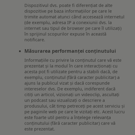
Dispozitivul dvs. poate fi diferențiat de alte
dispozitive pe baza informațiilor pe care le
trimite automat atunci când accesează internetul
(de exemplu, adresa IP a conexiunii dvs. la
internet sau tipul de browser pe care îl utilizați)
în sprijinul scopurilor expuse în această
notificare.
Măsurarea performanței conținutului
Informațiile cu privire la conținutul care vă este
prezentat și la modul în care interacționați cu
acesta pot fi utilizate pentru a stabili dacă, de
exemplu, conținutul (fără caracter publicitar) a
ajuns la publicul vizat și dacă corespunde
intereselor dvs. De exemplu, indiferent dacă
citiți un articol, vizionați un videoclip, ascultați
un podcast sau vizualizați o descriere a
produsului, cât timp petreceți pe acest serviciu și
pe paginile web pe care le vizitați etc. Acest lucru
este foarte util pentru a înțelege relevanța
conținutului (fără caracter publicitar) care vă
este prezentat.