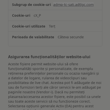
Stocarea
admp-tc-sati.adtlgc.com
și/sau
accesarea
cX_P
informațiilor
de
Terț
pe
un
Câteva secunde
dispozitiv
Asigurarea funcționalităților website-ului
Aceste fișiere permit website-ului să ofere
funcționalități sporite și personalizate, de exemplu
reţinerea preferinţelor personale cu ocazia navigării și
a datelor de logare, rularea de videoclipuri sau
posibilitatea de live chat. Acestea pot fi adăugate de noi
sau de furnizori terți ale căror servicii le-am adăugat pe
paginile noastre (Vendor-i). Dacă nu permiteți
plasarea/accesarea acestor fișiere, este posibil ca unele
sau toate aceste servicii să nu funcționeze corect.
Selectarea opțiunii generale Activ (DA) pentru acest