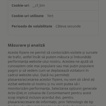
website-
__cf_bm
ului
Terț
Câteva secunde
Măsurare și analiză
Aceste fișiere ne permit să contorizăm vizitele și sursele
de trafic, astfel încât să putem măsura și îmbunătăți
performanța website-ului nostru. Acestea ne ajută să
cunoaștem cele mai populare sau mai puțin populare
pagini și să vedem cum se deplasează vizitatorii în
cadrul website-ului. Dacă nu permiteți
plasarea/accesarea acestor fișiere, nu vom ști când ați
vizitat website-ul nostru și nu vom putea să-i
monitorizăm performanța. Selectarea opțiunii generale
Activ (DA) in coloana de Consimtamant pentru acest
scop implică inclusiv acordul dvs. pentru
plasare/accesare de informații, prin Tehnologii de tip