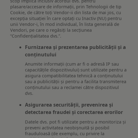
scop implică inclusiv acordul dvs. pentru
plasare/accesare de informații, prin Tehnologii de tip
Cookie, de către toți Vendor-ii din lista de mai jos, cu
excepția situației în care optați cu Inactiv (NU) pentru
unii Vendor-i, în mod individual, în lista generală de
Vendori, pe care o regăsiți la secțiunea
“Confidențialitatea dvs.”.
Furnizarea și prezentarea publicității și a
conținutului
Anumite informații (cum ar fi o adresă IP sau
capacitățile dispozitivului) sunt utilizate pentru a
asigura compatibilitatea tehnică a conținutului
sau a publicității și pentru a facilita transmiterea
conținutului sau a reclamei către dispozitivul
dvs.
Asigurarea securității, prevenirea și
detectarea fraudei și corectarea erorilor
Datele dvs. pot fi utilizate pentru a monitoriza și
preveni activitatea neobișnuită și posibil
frauduloasă (de exemplu, cu privire la