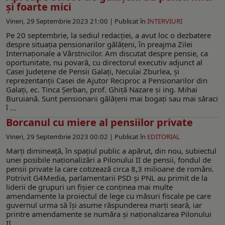
și foarte mici
Vineri, 29 Septembrie 2023 21:00 |
Publicat în
INTERVIURI
Pe 20 septembrie, la sediul redacţiei, a avut loc o dezbatere
despre situaţia pensionarilor gălăţeni, în preajma Zilei
Internaţionale a Vârstnicilor. Am discutat despre pensie, ca
oportunitate, nu povară, cu directorul executiv adjunct al
Casei Judeţene de Pensii Galaţi, Neculai Zburlea, şi
reprezentanţii Casei de Ajutor Reciproc a Pensionarilor din
Galaţi, ec. Tinca Şerban, prof. Ghiţă Nazare şi ing. Mihai
Buruiană. Sunt pensionarii gălăţeni mai bogaţi sau mai săraci
î ...
Borcanul cu miere al pensiilor private
Vineri, 29 Septembrie 2023 00:02 |
Publicat în
EDITORIAL
Marți dimineață, în spațiul public a apărut, din nou, subiectul
unei posibile naționalizări a Pilonului II de pensii, fondul de
pensii private la care cotizează circa 8,3 milioane de români.
Potrivit G4Media, parlamentarii PSD și PNL au primit de la
liderii de grupuri un fișier ce conținea mai multe
amendamente la proiectul de lege cu măsuri fiscale pe care
guvernul urma să își asume răspunderea marți seară, iar
printre amendamente se număra și naționalizarea Pilonului
II. ...