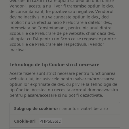
website. In cazul in care optati sa debifati unul dintre
Vendor-i, acestuia nu ii vor fi transmise optiunile dvs.
de consimtamant, fie pozitive sau negative. Vendorul
devine inactiv si nu va cunoaste optiunile dvs., deci
implicit nu va efectua nicio Prelucrare a datelor dvs.,
intemeiata pe Consimtamant, pentru niciunul dintre
Scopurile de Prelucrare de pe website, chiar daca dvs.
ati optat cu DA pentru un Scop ce se regaseste printre
Scopurile de Prelucrare ale respectivului Vendor
inactivat.
Tehnologii de tip Cookie strict necesare
Aceste fisiere sunt strict necesare pentru functionarea
website-ului, inclusiv cele pentru salvarea/procesarea
optiunilor exprimate de dvs. cu privire la Tehnologii de
tip Cookie. Acestea nu necesita acordul dumneavoastra
pentru plasare/accesare si nu pot fi dezactivate.
Tehnologii
anunturi.viata-libera.ro
de
tip
PHPSESSID
Cookie