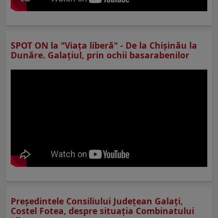
SPOT ON la "Viaţa liberă" - De la Chișinău la
Dunăre. Galațiul, prin ochii basarabenilor
Preşedintele Consiliului Judeţean Galaţi,
Costel Fotea, despre situaţia Combinatului