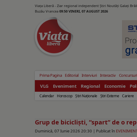
Viața Liberă - Ziar regional independent Știri Noutăți Galaţi Bră
Buzău Vrancea
09:50 VINERI, 07 AUGUST 2026
Prima Pagina
Editorial
Interviuri
Interactiv
Concursur
VLG
Eveniment
Regional
Economie
Pol
Calendar
Horoscop
Ştiri Naţionale
Ştiri Externe
Cariere
Grup de bicicliști, ”spart” de o rep
Duminică, 07 Iunie 2026 20:30 |
Publicat în
EVENIMEN