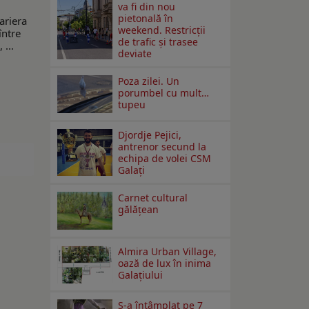
va fi din nou
pietonală în
ariera
weekend. Restricţii
între
de trafic şi trasee
 ...
deviate
Poza zilei. Un
porumbel cu mult…
tupeu
Djordje Pejici,
antrenor secund la
echipa de volei CSM
Galați
Carnet cultural
gălăţean
Almira Urban Village,
oază de lux în inima
Galațiului
S-a întâmplat pe 7