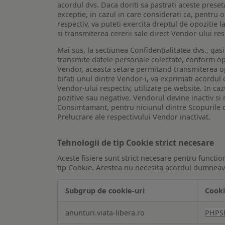
acordul dvs. Daca doriti sa pastrati aceste presetar
exceptie, in cazul in care considerati ca, pentru 
respectiv, va puteti exercita dreptul de opozitie l
si transmiterea cererii sale direct Vendor-ului res
Mai sus, la sectiunea Confidențialitatea dvs., gas
transmite datele personale colectate, conform opt
Vendor, aceasta setare permitand transmiterea opt
bifati unul dintre Vendor-i, va exprimati acordul
Vendor-ului respectiv, utilizate pe website. In caz
pozitive sau negative. Vendorul devine inactiv si 
Consimtamant, pentru niciunul dintre Scopurile d
Prelucrare ale respectivului Vendor inactivat.
Tehnologii de tip Cookie strict necesare
Aceste fisiere sunt strict necesare pentru functio
tip Cookie. Acestea nu necesita acordul dumneavo
Subgrup de cookie-uri
Cooki
Tehnologii
anunturi.viata-libera.ro
PHPS
de