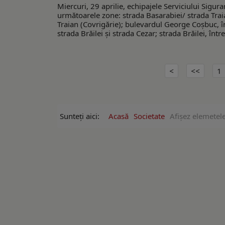
Miercuri, 29 aprilie, echipajele Serviciului Sigura
următoarele zone: strada Basarabiei/ strada Trai
Traian (Covrigărie); bulevardul George Coșbuc, î
strada Brăilei și strada Cezar; strada Brăilei, înt
1
Sunteți aici:
Acasă
Societate
Afişez elemetel