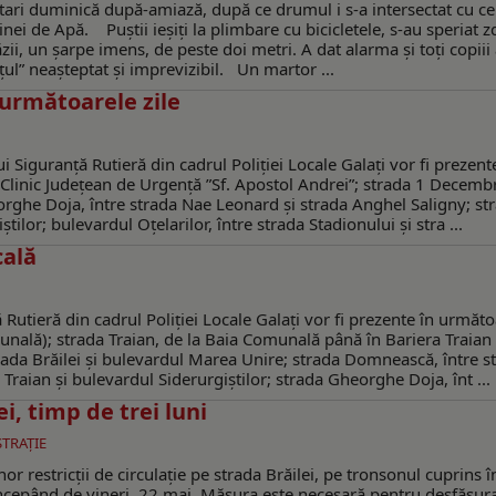
 tari duminică după-amiază, după ce drumul i s-a intersectat cu cel
nei de Apă. Puștii ieșiți la plimbare cu bicicletele, s-au speriat 
zii, un șarpe imens, de peste doi metri. A dat alarma și toți copiii
țul” neașteptat și imprevizibil. Un martor ...
 următoarele zile
i Siguranță Rutieră din cadrul Poliției Locale Galați vor fi prezent
 Clinic Județean de Urgență ”Sf. Apostol Andrei”; strada 1 Decemb
rghe Doja, între strada Nae Leonard și strada Anghel Saligny; st
știlor; bulevardul Oțelarilor, între strada Stadionului și stra ...
cală
 Rutieră din cadrul Poliției Locale Galați vor fi prezente în următo
unală); strada Traian, de la Baia Comunală până în Bariera Traian
rada Brăilei și bulevardul Marea Unire; strada Domnească, între s
a Traian și bulevardul Siderurgiștilor; strada Gheorghe Doja, înt ...
ei, timp de trei luni
STRAŢIE
r restricții de circulație pe strada Brăilei, pe tronsonul cuprins î
ncepând de vineri, 22 mai. Măsura este necesară pentru desfășur