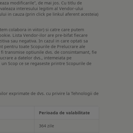
veaza modificarile”, de mai jos. Cu titlu de
valeaza interesului legitim al Vendor-ului
lui in cauza (prin click pe linkul aferent acesteia)
utem colabora in viitor) si catre care putem
okie. Lista Vendor-ilor are pre-bifat fiecare
iva sau negativa. In cazul in care optati sa
nt pentru toate Scopurile de Prelucrare ale
or fi transmise optiunile dvs. de consimtamant, fie
lucrare a datelor dvs., intemeiata pe
 un Scop ce se regaseste printre Scopurile de
ilor exprimate de dvs. cu privire la Tehnologii de
Perioada de valabilitate
364 zile