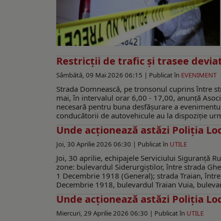
Restricţii de trafic şi trasee devi
Sâmbătă, 09 Mai 2026 06:15 |
Publicat în
EVENIMENT
Strada Domnească, pe tronsonul cuprins între stra
mai, în intervalul orar 6,00 - 17,00, anunţă Asoci
necesară pentru buna desfășurare a evenimentului
conducătorii de autovehicule au la dispoziție urmă
Unde acționează astăzi Poliția Lo
Joi, 30 Aprilie 2026 06:30 |
Publicat în
UTILE
Joi, 30 aprilie, echipajele Serviciului Siguranță R
zone: bulevardul Siderurgiștilor, între strada Ghe
1 Decembrie 1918 (General); strada Traian, între 
Decembrie 1918, bulevardul Traian Vuia, bulevardu
Unde acționează astăzi Poliția Lo
Miercuri, 29 Aprilie 2026 06:30 |
Publicat în
UTILE