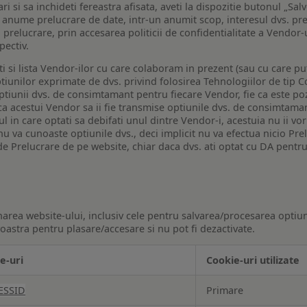
i si sa inchideti fereastra afisata, aveti la dispozitie butonul „Sal
o anume prelucrare de date, intr-un anumit scop, interesul dvs. pre
a prelucrare, prin accesarea politicii de confidentialitate a Vendor-u
pectiv.
iti si lista Vendor-ilor cu care colaboram in prezent (sau cu care p
iunilor exprimate de dvs. privind folosirea Tehnologiilor de tip Co
iunii dvs. de consimtamant pentru fiecare Vendor, fie ca este pozit
 ca acestui Vendor sa ii fie transmise optiunile dvs. de consimtama
ul in care optati sa debifati unul dintre Vendor-i, acestuia nu ii v
nu va cunoaste optiunile dvs., deci implicit nu va efectua nicio Pre
e Prelucrare de pe website, chiar daca dvs. ati optat cu DA pentru
narea website-ului, inclusiv cele pentru salvarea/procesarea optiun
astra pentru plasare/accesare si nu pot fi dezactivate.
e-uri
Cookie-uri utilizate
ESSID
Primare