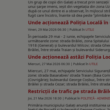
Un grup de copii din Galați a trecut prin senzații
unui șarpe imens, ieșit din vegetația din zona Uzi
după ce unul dintre ei a observat, în mijlocul stră
fugit care încotro, înainte să dea peste ”plimbăre
Unde acționează Poliția Locală în
Vineri, 29 Mai 2026 06:30 |
Publicat în
UTILE
În perioada 29 mai - 2 iunie, echipajele Serviciulu
următoarele zone: strada Brăilei, zona Spitalului
1918 (General) și bulevardul Milcov; strada Gheo
Brăilei, între strada Traian și bulevardul Siderurgi
Unde acționează astăzi Poliția Lo
Miercuri, 27 Mai 2026 06:30 |
Publicat în
UTILE
Miercuri, 27 mai, echipajele Serviciului Siguranță
zone: strada Basarabiei/ strada Traian (Baia Com
(Covrigărie); bulevardul George Coșbuc, între st
Brăilei și strada Cezar; strada Brăilei, între strad
Restricții de trafic pe strada Brăil
Joi, 21 Mai 2026 18:30 |
Publicat în
POLITICĂ - ADMINI
Primăria municipiului Galați anunță instituirea uno
Inelul de Rocadă și bulevardul George Coșbuc, î