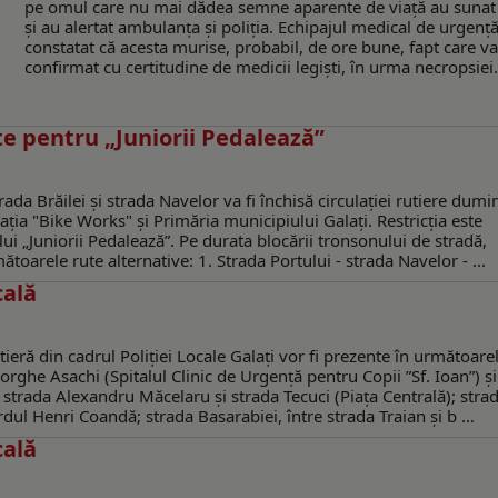
pe omul care nu mai dădea semne aparente de viață au sunat
și au alertat ambulanța și poliția. Echipajul medical de urgență
constatat că acesta murise, probabil, de ore bune, fapt care va 
confirmat cu certitudine de medicii legiști, în urma necropsiei. 
ate pentru „Juniorii Pedalează”
da Brăilei și strada Navelor va fi închisă circulației rutiere dumi
ația "Bike Works" şi Primăria municipiului Galaţi. Restricţia este
 „Juniorii Pedalează”. Pe durata blocării tronsonului de stradă,
toarele rute alternative: 1. Strada Portului - strada Navelor - ...
cală
utieră din cadrul Poliției Locale Galați vor fi prezente în următoare
orghe Asachi (Spitalul Clinic de Urgență pentru Copii ”Sf. Ioan”) și
strada Alexandru Măcelaru și strada Tecuci (Piața Centrală); stra
l Henri Coandă; strada Basarabiei, între strada Traian și b ...
cală