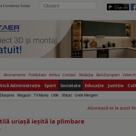
ila Constanţa Tulcea
i
Abonamente
Publicitate
Arhiva
Contact
Redacția
Bani Europeni
Video 
itică Administrație
Sport
Societate
Educație
Justiție
Cul
Diaspora
Magazin
TV Mania
Utile
Sfaturi
Unde Mergem
Abonează-te la acest f
tilă uriașă ieșită la plimbare
T