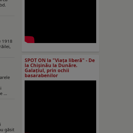
 bd.
ie 1918
ăilei,
SPOT ON la "Viaţa liberă" - De
la Chișinău la Dunăre.
Galațiul, prin ochii
basarabenilor
arele
i
 ...
i
au găsit