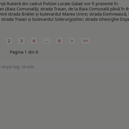
nță Rutieră din cadrul Poliției Locale Galați vor fi prezente în
an (Baia Comunală); strada Traian, de la Baia Comunală până în B
ntre strada Brăilei și bulevardul Marea Unire; strada Domnească, 
re strada Traian și bulevardul Siderurgiștilor; strada Gheorghe Doja,
2
3
4
...
6
Pagina 1 din 6
e după tag: strada