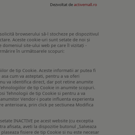
Dezvoltat de
activemall.ro
 solicită browserului să-l stocheze pe dispozitivul
tare. Aceste cookie-uri sunt setate de noi și
domeniul site-ului web pe care îl vizitați -
 urmărire în următoarele scopuri:
lor de tip Cookie. Aceste informatii ar putea fi
e asa cum va asteptati, pentru a va oferi
 nu va identifica direct, dar pot retine anumite
Tehnologiilor de tip Cookie in anumite scopuri.
losi Tehnologii de tip Cookie si pentru a va
 a anumitor Vendor-i poate influenta experienta
are anterioara, prin click pe sectiunea Modifica
setate INACTIVE pe acest website (cu exceptia
tra afisata, aveti la dispozitie butonul „Salveaza
e plaseaza fisiere de tip Cookie si nu este necesar