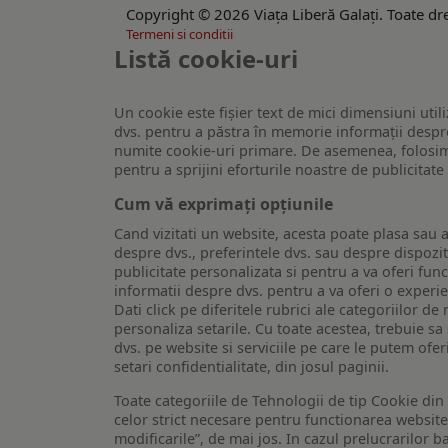
Copyright © 2026 Viaţa Liberă Galaţi. Toate dre
Termeni si conditii
Listă cookie-uri
Un cookie este fişier text de mici dimensiuni utili
dvs. pentru a păstra în memorie informații despre
numite cookie-uri primare. De asemenea, folosim c
pentru a sprijini eforturile noastre de publicitat
Cum vă exprimați opțiunile
Cand vizitati un website, acesta poate plasa sau a
despre dvs., preferintele dvs. sau despre dispozit
publicitate personalizata si pentru a va oferi func
informatii despre dvs. pentru a va oferi o experi
Dati click pe diferitele rubrici ale categoriilor 
personaliza setarile. Cu toate acestea, trebuie s
dvs. pe website si serviciile pe care le putem ofer
setari confidentialitate, din josul paginii.
Toate categoriile de Tehnologii de tip Cookie di
celor strict necesare pentru functionarea website-u
modificarile”, de mai jos. In cazul prelucrarilor 