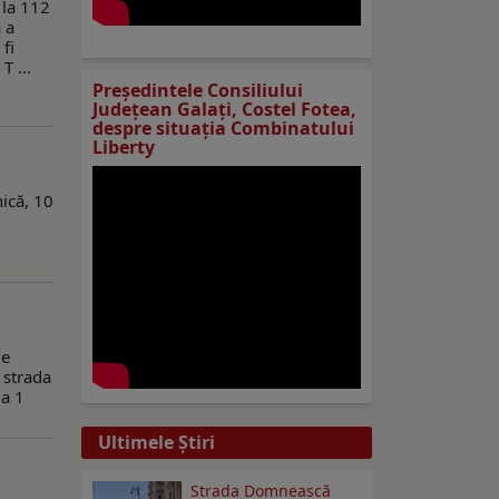
 la 112
 a
fi
T ...
Preşedintele Consiliului
Judeţean Galaţi, Costel Fotea,
despre situaţia Combinatului
Liberty
nică, 10
le
 strada
da 1
Ultimele Ştiri
Strada Domnească