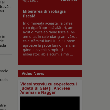
Viaţa Liberă
 al
zdravăn
 au
Eliberarea din iobăgia
fiscală
În dimineața aceasta, la cafea,
cu o țigară aprinsă alături, am
avut o mică epifanie fiscală. M-
e în
am uitat în calendar și am văzut
rie
că e sfârșitul lunii iulie. Suntem
rada
aproape la șapte luni din an, iar
gândul a venit simplu și
eliberator: abia acum, simb ...
arele
Video News
trada
Videointerviu cu ex-prefectul
judeţului Galaţi, Andreea
Anamaria Naggar
ntre
area