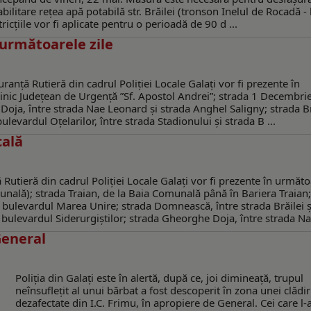
abilitare rețea apă potabilă str. Brăilei (tronson Inelul de Rocadă -
ricțiile vor fi aplicate pentru o perioadă de 90 d ...
 următoarele zile
ranță Rutieră din cadrul Poliției Locale Galați vor fi prezente în
Clinic Județean de Urgență ”Sf. Apostol Andrei”; strada 1 Decembr
Doja, între strada Nae Leonard și strada Anghel Saligny; strada Br
ulevardul Oțelarilor, între strada Stadionului și strada B ...
cală
 Rutieră din cadrul Poliției Locale Galați vor fi prezente în următo
unală); strada Traian, de la Baia Comunală până în Bariera Traian;
i bulevardul Marea Unire; strada Domnească, între strada Brăilei ș
și bulevardul Siderurgiștilor; strada Gheorghe Doja, între strada Nae
General
Poliția din Galați este în alertă, după ce, joi dimineață, trupul
neînsuflețit al unui bărbat a fost descoperit în zona unei clădir
dezafectate din I.C. Frimu, în apropiere de General. Cei care l-