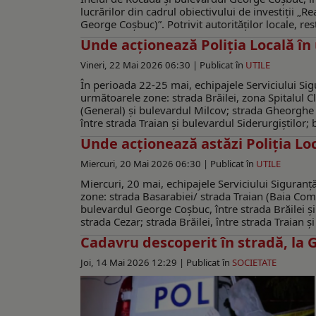
lucrărilor din cadrul obiectivului de investiții „Re
George Coșbuc)”. Potrivit autorităților locale, rest
Unde acționează Poliția Locală în
Vineri, 22 Mai 2026 06:30 |
Publicat în
UTILE
În perioada 22-25 mai, echipajele Serviciului Sigu
următoarele zone: strada Brăilei, zona Spitalul 
(General) și bulevardul Milcov; strada Gheorghe 
între strada Traian și bulevardul Siderurgiștilor; b
Unde acționează astăzi Poliția Lo
Miercuri, 20 Mai 2026 06:30 |
Publicat în
UTILE
Miercuri, 20 mai, echipajele Serviciului Siguranță
zone: strada Basarabiei/ strada Traian (Baia Com
bulevardul George Coșbuc, între strada Brăilei ș
strada Cezar; strada Brăilei, între strada Traian 
Cadavru descoperit în stradă, la 
Joi, 14 Mai 2026 12:29 |
Publicat în
SOCIETATE