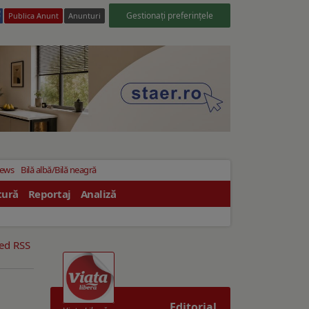
Gestionați preferințele
Publica Anunt
Anunturi
News
Bilă albă/Bilă neagră
tură
Reportaj
Analiză
eed RSS
Editorial