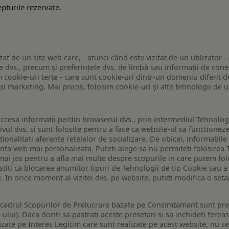
pturile rezervate.
zat de un site web care, - atunci când este vizitat de un utilizator -
 dvs., precum și preferințele dvs. de limbă sau informații de conec
ookie-uri terțe - care sunt cookie-uri dintr-un domeniu diferit de 
e și marketing. Mai precis, folosim cookie-uri și alte tehnologii de
ccesa informatii pe/din browserul dvs., prin intermediul Tehnologii
ivul dvs. si sunt folosite pentru a face ca website-ul sa functionez
tionalitati aferente retelelor de socializare. De obicei, informatiile
enta web mai personalizata. Puteti alege sa nu permiteti folosirea 
de mai jos pentru a afla mai multe despre scopurile in care putem fo
a stiti ca blocarea anumitor tipuri de Tehnologii de tip Cookie sau
i. In orice moment al vizitei dvs. pe website, puteti modifica o set
n cadrul Scopurilor de Prelucrare bazate pe Consimtamant sunt pre
lui). Daca doriti sa pastrati aceste presetari si sa inchideti fereas
bazate pe Interes Legitim care sunt realizate pe acest website, nu s