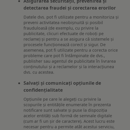
Asigurarea securității, prevenirea și
detectarea fraudei și corectarea erorilor
Datele dvs. pot fi utilizate pentru a monitoriza și
preveni activitatea neobișnuită și posibil
frauduloasă (de exemplu, cu privire la
publicitate, clicuri efectuate de roboți pe
reclame) și pentru a se asigura că sistemele și
procesele funcționează corect și sigur. De
asemenea, pot fi utilizate pentru a corecta orice
probleme care pot fi întâmpinate de dvs.,
publisher sau agentul de publicitate în livrarea
conținutului și a reclamelor și la interacțiunea
dvs. cu acestea.
Salvați și comunicați opțiunile de
confidențialitate
Opțiunile pe care le alegeți cu privire la
scopurile și entitățile enumerate în prezenta
notificare sunt salvate și puse la dispoziția
acelor entități sub formă de semnale digitale
(cum ar fi un șir de caractere). Acest lucru este
necesar pentru a permite atât acestui serviciu,