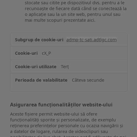
stocate sau citite pe dispozitivul dvs. pentru a le
recunoaște de fiecare dată când se conectează la
o aplicație sau la un site web, pentru unul sau
mai multe scopuri prezentate aici.
Stocarea
admp-tc-sati.adtlgc.com
și/sau
accesarea
cX_P
informațiilor
de
Terț
pe
un
Câteva secunde
dispozitiv
Asigurarea funcționalităților website-ului
Aceste fișiere permit website-ului să ofere
funcționalități sporite și personalizate, de exemplu
reţinerea preferinţelor personale cu ocazia navigării și
a datelor de logare, rularea de videoclipuri sau