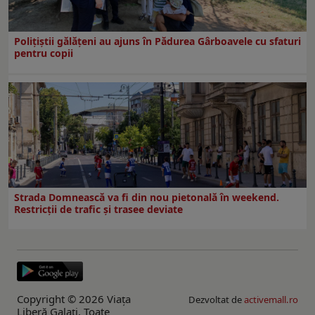
Polițiștii gălățeni au ajuns în Pădurea Gârboavele cu sfaturi
pentru copii
Strada Domnească va fi din nou pietonală în weekend.
Restricţii de trafic şi trasee deviate
Copyright © 2026 Viaţa
Dezvoltat de
activemall.ro
Liberă Galaţi. Toate