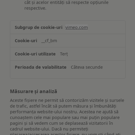
cât și acelor entități să respecte opțiunile
respective.
Asigurarea
vimeo.com
funcționalităților
website-
__cf_bm
ului
Terț
Câteva secunde
Măsurare și analiză
Aceste fișiere ne permit să contorizăm vizitele și sursele
de trafic, astfel încât să putem măsura și îmbunătăți
performanța website-ului nostru. Acestea ne ajută să
cunoaștem cele mai populare sau mai puțin populare
pagini și să vedem cum se deplasează vizitatorii în
cadrul website-ului. Dacă nu permiteți
plasarea/accesarea acestor fișiere, nu vom ști când ați