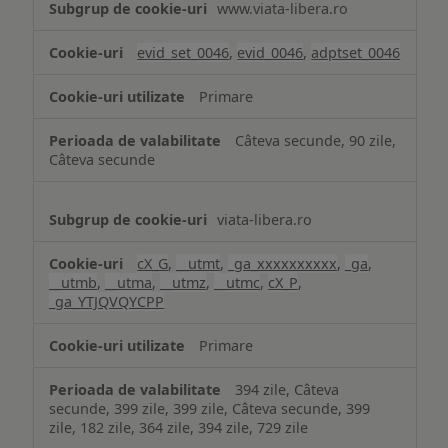
www.viata-libera.ro
și
analiză
evid_set_0046
,
evid_0046
,
adptset_0046
Primare
Câteva secunde, 90 zile,
Câteva secunde
viata-libera.ro
cX_G
,
__utmt
,
_ga_xxxxxxxxxx
,
_ga
,
__utmb
,
__utma
,
__utmz
,
__utmc
,
cX_P
,
_ga_YTJQVQYCPP
Primare
394 zile, Câteva
secunde, 399 zile, 399 zile, Câteva secunde, 399
zile, 182 zile, 364 zile, 394 zile, 729 zile