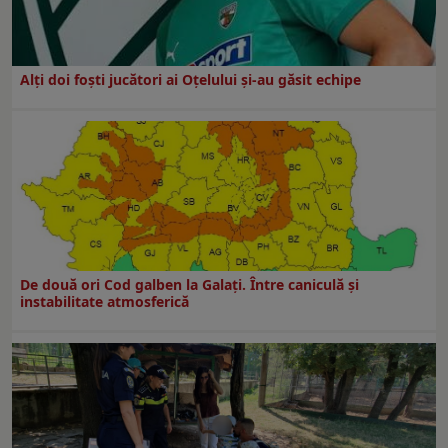
Alți doi foști jucători ai Oțelului și-au găsit echipe
De două ori Cod galben la Galaţi. Între caniculă şi
instabilitate atmosferică