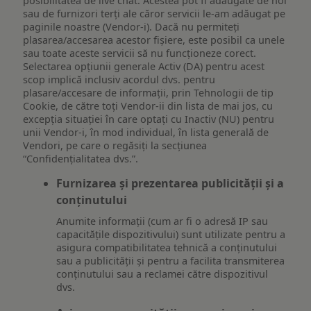
posibilitatea de live chat. Acestea pot fi adăugate de noi
sau de furnizori terți ale căror servicii le-am adăugat pe
paginile noastre (Vendor-i). Dacă nu permiteți
plasarea/accesarea acestor fișiere, este posibil ca unele
sau toate aceste servicii să nu funcționeze corect.
Selectarea opțiunii generale Activ (DA) pentru acest
scop implică inclusiv acordul dvs. pentru
plasare/accesare de informații, prin Tehnologii de tip
Cookie, de către toți Vendor-ii din lista de mai jos, cu
excepția situației în care optați cu Inactiv (NU) pentru
unii Vendor-i, în mod individual, în lista generală de
Vendori, pe care o regăsiți la secțiunea
“Confidențialitatea dvs.”.
Furnizarea și prezentarea publicității și a
conținutului
Anumite informații (cum ar fi o adresă IP sau
capacitățile dispozitivului) sunt utilizate pentru a
asigura compatibilitatea tehnică a conținutului
sau a publicității și pentru a facilita transmiterea
conținutului sau a reclamei către dispozitivul
dvs.