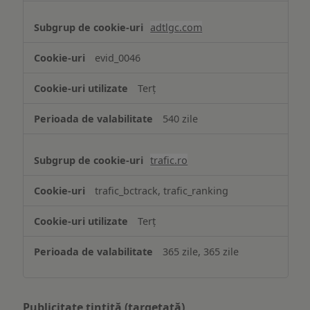
adtlgc.com
evid_0046
Terț
540 zile
trafic.ro
trafic_bctrack, trafic_ranking
Terț
365 zile, 365 zile
Publicitate țintită (targetată)