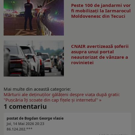
Peste 100 de jandarmi vor
fi mobilizați la Iarmarocul
Moldovenesc din Tecuci
CNAIR avertizează șoferii
asupra unui portal
neautorizat de vânzare a
rovinietei
Mai multe din această categorie:
Mărturii ale deţinuţilor gălăţeni despre viaţa după gratii:
"Puşcăria îţi scoate din cap fiţele şi internetul" »
1
comentariu
postat de Bogdan George vlasie
Joi, 14 Mai 2026 20:23
86.124.202.***