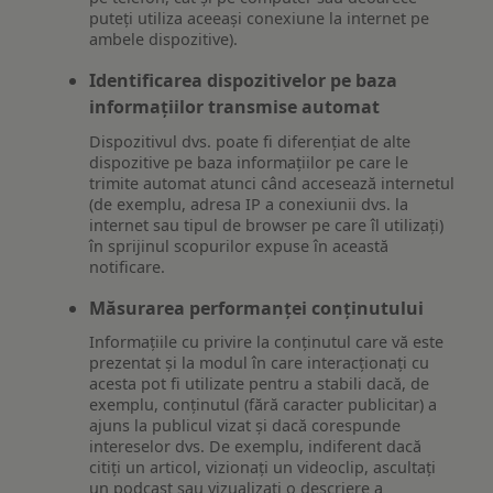
puteți utiliza aceeași conexiune la internet pe
ambele dispozitive).
Identificarea dispozitivelor pe baza
informațiilor transmise automat
Dispozitivul dvs. poate fi diferențiat de alte
dispozitive pe baza informațiilor pe care le
trimite automat atunci când accesează internetul
(de exemplu, adresa IP a conexiunii dvs. la
internet sau tipul de browser pe care îl utilizați)
în sprijinul scopurilor expuse în această
notificare.
Măsurarea performanței conținutului
Informațiile cu privire la conținutul care vă este
prezentat și la modul în care interacționați cu
acesta pot fi utilizate pentru a stabili dacă, de
exemplu, conținutul (fără caracter publicitar) a
ajuns la publicul vizat și dacă corespunde
intereselor dvs. De exemplu, indiferent dacă
citiți un articol, vizionați un videoclip, ascultați
un podcast sau vizualizați o descriere a