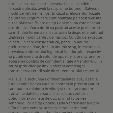
doriti sa pastrati aceste presetari si sa inchideti
fereastra afisata, aveti la dispozitie butonul „Salveaza
modificarile”, de mai jos. In cazul prelucrarilor bazate
pe Interes Legitim care sunt realizate pe acest website,
nu se plaseaza fisiere de tip Cookie si nu este necesar
acordul dvs. Daca doriti sa pastrati aceste presetari si
sa inchideti fereastra afisata, aveti la dispozitie butonul
„Salveaza modificarile”, de mai jos. Cu titlu de exceptie,
in cazul in care considerati ca, pentru o anume
prelucrare de date, intr-un anumit scop, interesul dvs.
prevaleaza interesului legitim al Vendor-ului respectiv,
va puteti exercita dreptul de opozitie la prelucrare, prin
accesarea politicii de confidentialitate a Vendor-ului in
cauza (prin click pe linkul aferent acesteia) si
transmiterea cererii sale direct Vendor-ului respectiv.
Mai sus, la sectiunea Confidențialitatea dvs., gasiti si
lista Vendor-ilor cu care colaboram in prezent (sau cu
care putem colabora in viitor) si catre care putem
transmite datele personale colectate, conform
optiunilor exprimate de dvs. privind folosirea
Tehnologiilor de tip Cookie. Lista Vendor-ilor are pre-
bifat fiecare Vendor, aceasta setare permitand
transmiterea optiunii dvs. de consimtamant pentru