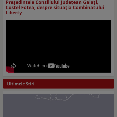
Preşedintele Consiliului Judeţean Galaţi,
Costel Fotea, despre situaţia Combinatului
Liberty
Ultimele Ştiri