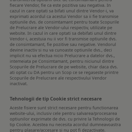
fiecare Vendor, fie ca este pozitiva sau negativa. In
cazul in care optati sa bifati unul dintre Vendor-i, va
exprimati acordul ca acestui Vendor sa ii fie transmise
optiunile dvs. de consimtamant pentru toate Scopurile
de Prelucrare ale Vendor-ului respectiv, utilizate pe
website. In cazul in care optati sa debifati unul dintre
Vendor-i, acestuia nu ii vor fi transmise optiunile dvs.
de consimtamant, fie pozitive sau negative. Vendorul
devine inactiv si nu va cunoaste optiunile dvs., deci
implicit nu va efectua nicio Prelucrare a datelor dvs.,
intemeiata pe Consimtamant, pentru niciunul dintre
Scopurile de Prelucrare de pe website, chiar daca dvs.
ati optat cu DA pentru un Scop ce se regaseste printre
Scopurile de Prelucrare ale respectivului Vendor
inactivat.
Tehnologii de tip Cookie strict necesare
Aceste fisiere sunt strict necesare pentru functionarea
website-ului, inclusiv cele pentru salvarea/procesarea
optiunilor exprimate de dvs. cu privire la Tehnologii de
tip Cookie. Acestea nu necesita acordul dumneavoastra
pentru plasare/accesare si nu pot fi dezactivate.