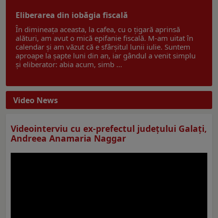
Eliberarea din iobăgia fiscală
În dimineața aceasta, la cafea, cu o țigară aprinsă
alături, am avut o mică epifanie fiscală. M-am uitat în
calendar și am văzut că e sfârșitul lunii iulie. Suntem
aproape la șapte luni din an, iar gândul a venit simplu
și eliberator: abia acum, simb ...
Video News
Videointerviu cu ex-prefectul judeţului Galaţi,
Andreea Anamaria Naggar