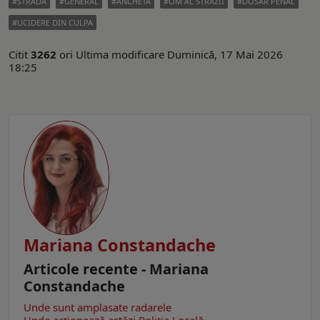
STRADA
GENERAL
ANCHETA
OM AL STRAZII
DOSAR PENAL
UCIDERE DIN CULPA
Citit
3262
ori
Ultima modificare Duminică, 17 Mai 2026
18:25
Mariana Constandache
Articole recente - Mariana
Constandache
Unde sunt amplasate radarele
Unde acționează astăzi Poliția Locală