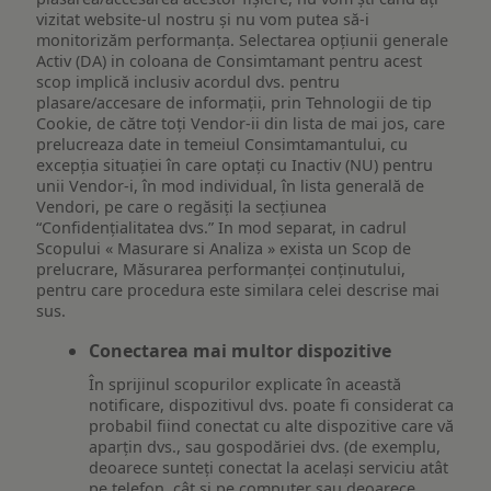
vizitat website-ul nostru și nu vom putea să-i
monitorizăm performanța. Selectarea opțiunii generale
Activ (DA) in coloana de Consimtamant pentru acest
scop implică inclusiv acordul dvs. pentru
plasare/accesare de informații, prin Tehnologii de tip
Cookie, de către toți Vendor-ii din lista de mai jos, care
prelucreaza date in temeiul Consimtamantului, cu
excepția situației în care optați cu Inactiv (NU) pentru
unii Vendor-i, în mod individual, în lista generală de
Vendori, pe care o regăsiți la secțiunea
“Confidențialitatea dvs.” In mod separat, in cadrul
Scopului « Masurare si Analiza » exista un Scop de
prelucrare, Măsurarea performanței conținutului,
pentru care procedura este similara celei descrise mai
sus.
Conectarea mai multor dispozitive
În sprijinul scopurilor explicate în această
notificare, dispozitivul dvs. poate fi considerat ca
probabil fiind conectat cu alte dispozitive care vă
aparțin dvs., sau gospodăriei dvs. (de exemplu,
deoarece sunteți conectat la același serviciu atât
pe telefon, cât și pe computer sau deoarece