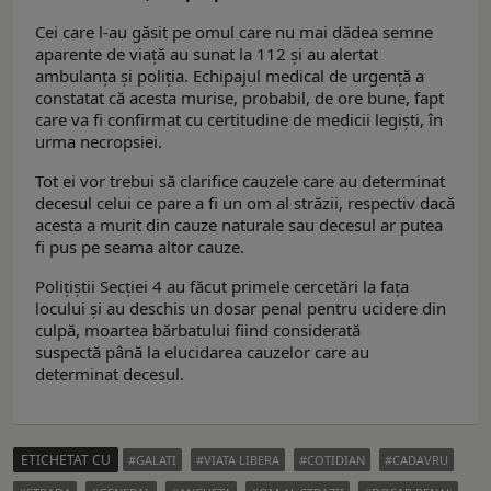
Cei care l-au găsit pe omul care nu mai dădea semne
aparente de viață au sunat la 112 și au alertat
ambulanța și poliția. Echipajul medical de urgență a
constatat că acesta murise, probabil, de ore bune, fapt
care va fi confirmat cu certitudine de medicii legiști, în
urma necropsiei.
Tot ei vor trebui să clarifice cauzele care au determinat
decesul celui ce pare a fi un om al străzii, respectiv dacă
acesta a murit din cauze naturale sau decesul ar putea
fi pus pe seama altor cauze.
Polițiștii Secției 4 au făcut primele cercetări la fața
locului și au deschis un dosar penal pentru ucidere din
culpă, moartea bărbatului fiind considerată
suspectă până la elucidarea cauzelor care au
determinat decesul.
ETICHETAT CU
GALATI
VIATA LIBERA
COTIDIAN
CADAVRU