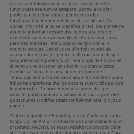
dvs. si sunt folosite pentru a face ca website-ul sa
functioneze asa cum va asteptati, pentru a va oferi
publicitate personalizata si pentru a va oferi
functionalitati aferente retelelor de socializare. De
obicei, informatiile nu va identifica direct, dar pot retine
anumite informatii despre dvs. pentru a va oferi o
experienta web mai personalizata. Puteti alege sa nu
permiteti folosirea Tehnologiilor de tip Cookie in
anumite scopuri. Dati click pe diferitele rubrici ale
categoriilor de mai jos pentru a afla mai multe despre
scopurile in care putem folosi Tehnologii de tip Cookie
si pentru a va personaliza setarile. Cu toate acestea,
trebuie sa stiti ca blocarea anumitor tipuri de
Tehnologii de tip Cookie sau a anumitor Vendor-i poate
influenta experienta dvs. pe website si serviciile pe care
le putem oferi. In orice moment al vizitei dvs. pe
website, puteti modifica o setare anterioara, prin click
pe sectiunea Modifica setari confidentialitate, din josul
paginii.
Toate categoriile de Tehnologii de tip Cookie din cadrul
Scopurilor de Prelucrare bazate pe Consimtamant sunt
presetate INACTIVE pe acest website (cu exceptia celor
strict necesare pentru functionarea website-ului). Daca