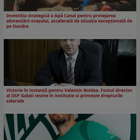
Investiția strategică a Apă Canal pentru protejarea
alimentării orașului, accelerată de situația excepțională de
pe Dunăre
Victorie în instanță pentru Valentin Boldea. Fostul director
al DSP Galați revine în instituție și primește drepturile
salariale