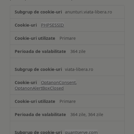
Tehnologii
anunturi.viata-libera.ro
de
tip
PHPSESSID
Cookie
strict
Primare
necesare
364 zile
viata-libera.ro
OptanonConsent
,
OptanonAlertBoxClosed
Primare
364 zile, 364 zile
quantserve.com