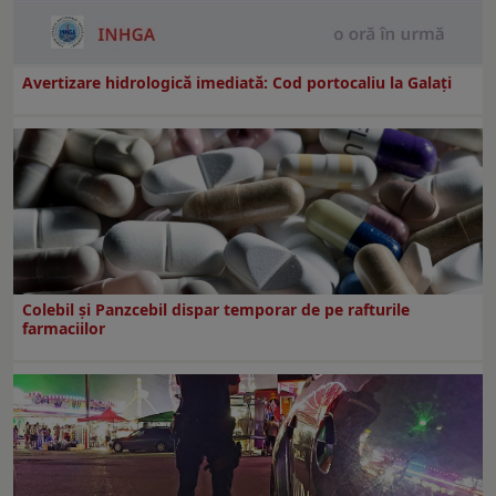
Avertizare hidrologică imediată: Cod portocaliu la Galaţi
Colebil și Panzcebil dispar temporar de pe rafturile
farmaciilor