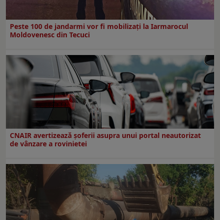
Peste 100 de jandarmi vor fi mobilizați la Iarmarocul
Moldovenesc din Tecuci
CNAIR avertizează șoferii asupra unui portal neautorizat
de vânzare a rovinietei