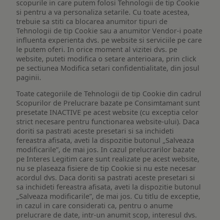
scopurile in care putem folosi Tehnologii de tip Cookie
si pentru a va personaliza setarile. Cu toate acestea,
trebuie sa stiti ca blocarea anumitor tipuri de
Tehnologii de tip Cookie sau a anumitor Vendor-i poate
influenta experienta dvs. pe website si serviciile pe care
le putem oferi. In orice moment al vizitei dvs. pe
website, puteti modifica o setare anterioara, prin click
pe sectiunea Modifica setari confidentialitate, din josul
paginii.
Toate categoriile de Tehnologii de tip Cookie din cadrul
Scopurilor de Prelucrare bazate pe Consimtamant sunt
presetate INACTIVE pe acest website (cu exceptia celor
strict necesare pentru functionarea website-ului). Daca
doriti sa pastrati aceste presetari si sa inchideti
fereastra afisata, aveti la dispozitie butonul „Salveaza
modificarile”, de mai jos. In cazul prelucrarilor bazate
pe Interes Legitim care sunt realizate pe acest website,
nu se plaseaza fisiere de tip Cookie si nu este necesar
acordul dvs. Daca doriti sa pastrati aceste presetari si
sa inchideti fereastra afisata, aveti la dispozitie butonul
„Salveaza modificarile”, de mai jos. Cu titlu de exceptie,
in cazul in care considerati ca, pentru o anume
prelucrare de date, intr-un anumit scop, interesul dvs.