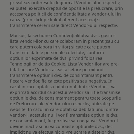
prevaleaza interesului legitim al Vendor-ului respectiv,
va puteti exercita dreptul de opozitie la prelucrare, prin
accesarea politicii de confidentialitate a Vendor-ului in
cauza (prin click pe linkul aferent acesteia) si
transmiterea cererii sale direct Vendor-ului respectiv.
Mai sus, la sectiunea Confidențialitatea dvs., gasiti si
lista Vendor-ilor cu care colaboram in prezent (sau cu
care putem colabora in viitor) si catre care putem
transmite datele personale colectate, conform
optiunilor exprimate de dvs. privind folosirea
Tehnologiilor de tip Cookie. Lista Vendor-ilor are pre-
bifat fiecare Vendor, aceasta setare permitand
transmiterea optiunii dvs. de consimtamant pentru
fiecare Vendor, fie ca este pozitiva sau negativa. In
cazul in care optati sa bifati unul dintre Vendor-i, va
exprimati acordul ca acestui Vendor sa ii fie transmise
optiunile dvs. de consimtamant pentru toate Scopurile
de Prelucrare ale Vendor-ului respectiv, utilizate pe
website. In cazul in care optati sa debifati unul dintre
Vendor-i, acestuia nu ii vor fi transmise optiunile dvs.
de consimtamant, fie pozitive sau negative. Vendorul
devine inactiv si nu va cunoaste optiunile dvs., deci
implicit nu va efectua nicio Prelucrare a datelor dvs.,