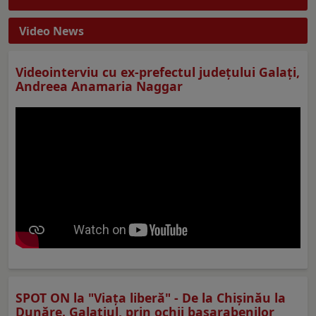
Video News
Videointerviu cu ex-prefectul judeţului Galaţi,
Andreea Anamaria Naggar
SPOT ON la "Viaţa liberă" - De la Chișinău la
Dunăre. Galațiul, prin ochii basarabenilor