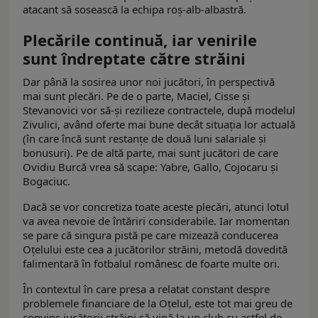
atacant să sosească la echipa roș-alb-albastră.
Plecările continuă, iar venirile
sunt îndreptate către străini
Dar până la sosirea unor noi jucători, în perspectivă
mai sunt plecări. Pe de o parte, Maciel, Cisse și
Stevanovici vor să-şi rezilieze contractele, după modelul
Zivulici, având oferte mai bune decât situația lor actuală
(în care încă sunt restanțe de două luni salariale și
bonusuri). Pe de altă parte, mai sunt jucători de care
Ovidiu Burcă vrea să scape: Yabre, Gallo, Cojocaru și
Bogaciuc.
Dacă se vor concretiza toate aceste plecări, atunci lotul
va avea nevoie de întăriri considerabile. Iar momentan
se pare că singura pistă pe care mizează conducerea
Oțelului este cea a jucătorilor străini, metodă dovedită
falimentară în fotbalul românesc de foarte multe ori.
În contextul în care presa a relatat constant despre
problemele financiare de la Oțelul, este tot mai greu de
convins jucătorii străini să vină la un club cu astfel de