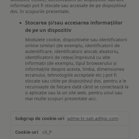
informații pot fi stocate sau accesate de pe dispozitivul
dvs. în scopurile prezentate.
Stocarea și/sau accesarea informațiilor
de pe un dispozitiv
Modulele cookie, dispozitivele sau identificatorii
online similari (de exemplu, identificatorii de
autentificare, identificatorii alocați aleatoriu,
identificatorii de rețea) împreună cu alte
informații (de exemplu, tipul browserului și
informațiile despre acesta, limba, dimensiunea
ecranului, tehnologiile acceptate etc.) pot fi
stocate sau citite pe dispozitivul dvs. pentru a le
recunoaște de fiecare dată când se conectează la
o aplicație sau la un site web, pentru unul sau
mai multe scopuri prezentate aici.
Stocarea
admp-tc-sati.adtlgc.com
și/sau
accesarea
cX_P
informațiilor