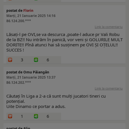
postat de
Florin
Marți, 21 Ianuarie 2025 14:16
86.124.200.***
Link la comentariu
Lăsați-l pe OVI,se va descurca ,poate-l aduce pr Vali Robu
de la BZ!! Nu intrăm în panică, vor veni și GOLURILE MULT
DORITE!! Pînă atunci hai să susținem pe OVI ȘI OȚELUL!!
SUCCES !
3
6
postat de Omu Păiangăn
Marți, 21 Ianuarie 2025 13:37
86.124.202.***
Link la comentariu
Căutați în Liga a 2-a că sunt mulți jucatori tineri cu
potențial.
Uite Dinamo ce portar a adus.
1
6
postat de Alin