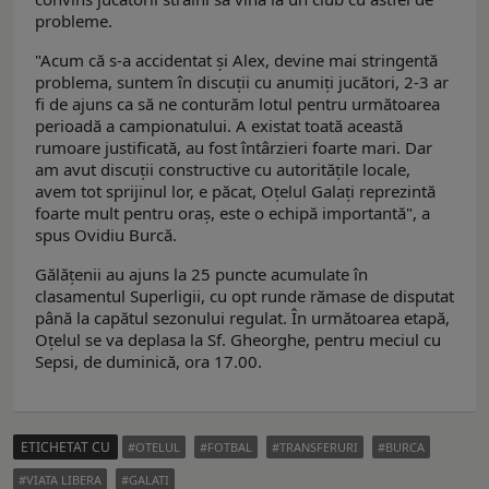
probleme.
"Acum că s-a accidentat și Alex, devine mai stringentă
problema, suntem în discuții cu anumiți jucători, 2-3 ar
fi de ajuns ca să ne conturăm lotul pentru următoarea
perioadă a campionatului. A existat toată această
rumoare justificată, au fost întârzieri foarte mari. Dar
am avut discuții constructive cu autoritățile locale,
avem tot sprijinul lor, e păcat, Oțelul Galați reprezintă
foarte mult pentru oraș, este o echipă importantă", a
spus Ovidiu Burcă.
Gălățenii au ajuns la 25 puncte acumulate în
clasamentul Superligii, cu opt runde rămase de disputat
până la capătul sezonului regulat. În următoarea etapă,
Oţelul se va deplasa la Sf. Gheorghe, pentru meciul cu
Sepsi, de duminică, ora 17.00.
ETICHETAT CU
OTELUL
FOTBAL
TRANSFERURI
BURCA
VIATA LIBERA
GALATI