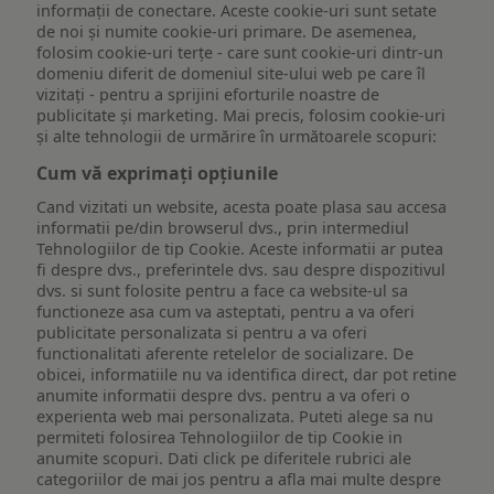
informații de conectare. Aceste cookie-uri sunt setate
de noi și numite cookie-uri primare. De asemenea,
folosim cookie-uri terțe - care sunt cookie-uri dintr-un
domeniu diferit de domeniul site-ului web pe care îl
vizitați - pentru a sprijini eforturile noastre de
publicitate și marketing. Mai precis, folosim cookie-uri
și alte tehnologii de urmărire în următoarele scopuri:
Cum vă exprimați opțiunile
Cand vizitati un website, acesta poate plasa sau accesa
informatii pe/din browserul dvs., prin intermediul
Tehnologiilor de tip Cookie. Aceste informatii ar putea
fi despre dvs., preferintele dvs. sau despre dispozitivul
dvs. si sunt folosite pentru a face ca website-ul sa
functioneze asa cum va asteptati, pentru a va oferi
publicitate personalizata si pentru a va oferi
functionalitati aferente retelelor de socializare. De
obicei, informatiile nu va identifica direct, dar pot retine
anumite informatii despre dvs. pentru a va oferi o
experienta web mai personalizata. Puteti alege sa nu
permiteti folosirea Tehnologiilor de tip Cookie in
anumite scopuri. Dati click pe diferitele rubrici ale
categoriilor de mai jos pentru a afla mai multe despre