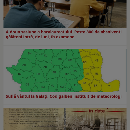
A doua sesiune a bacalaureatului. Peste 800 de absolvenţi
gălăţeni intră, de luni, în examene
Suflă vântul la Galaţi. Cod galben instituit de meteorologi