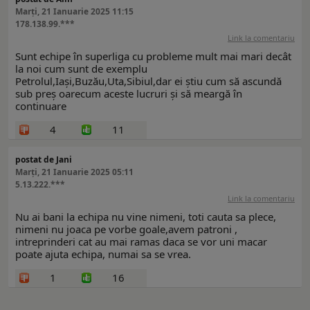
Marți, 21 Ianuarie 2025 11:15
178.138.99.***
Link la comentariu
Sunt echipe în superliga cu probleme mult mai mari decât
la noi cum sunt de exemplu
Petrolul,Iași,Buzău,Uta,Sibiul,dar ei știu cum să ascundă
sub preș oarecum aceste lucruri și să meargă în
continuare
4
11
postat de Jani
Marți, 21 Ianuarie 2025 05:11
5.13.222.***
Link la comentariu
Nu ai bani la echipa nu vine nimeni, toti cauta sa plece,
nimeni nu joaca pe vorbe goale,avem patroni ,
intreprinderi cat au mai ramas daca se vor uni macar
poate ajuta echipa, numai sa se vrea.
1
16