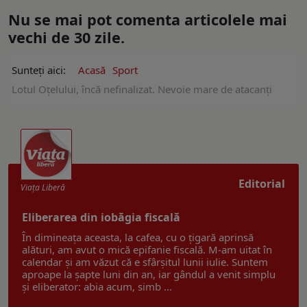
Nu se mai pot comenta articolele mai
vechi de 30 zile.
Sunteți aici:
Acasă
Sport
Lotul Oțelului, încă nefinalizat. Nevoie mare de atacanţi
Editorial
Viaţa Liberă
Eliberarea din iobăgia fiscală
În dimineața aceasta, la cafea, cu o țigară aprinsă
alături, am avut o mică epifanie fiscală. M-am uitat în
calendar și am văzut că e sfârșitul lunii iulie. Suntem
aproape la șapte luni din an, iar gândul a venit simplu
și eliberator: abia acum, simb ...