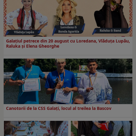
Galaţiul petrece din 20 august cu Loredana, Vlăduța Lupău,
Raluka și Elena Gheorghe
Canotorii de la CSS Galați, locul al treilea la Bascov