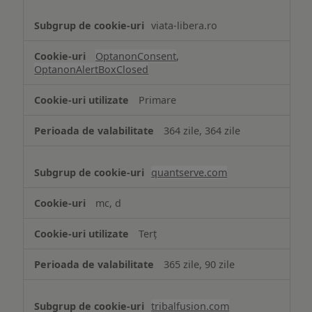
viata-libera.ro
OptanonConsent
,
OptanonAlertBoxClosed
Primare
364 zile, 364 zile
quantserve.com
mc, d
Terț
365 zile, 90 zile
tribalfusion.com