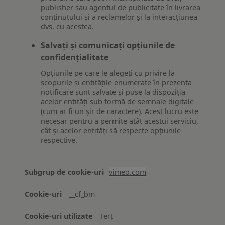
publisher sau agentul de publicitate în livrarea
conținutului și a reclamelor și la interacțiunea
dvs. cu acestea.
Salvați și comunicați opțiunile de
confidențialitate
Opțiunile pe care le alegeți cu privire la
scopurile și entitățile enumerate în prezenta
notificare sunt salvate și puse la dispoziția
acelor entități sub formă de semnale digitale
(cum ar fi un șir de caractere). Acest lucru este
necesar pentru a permite atât acestui serviciu,
cât și acelor entități să respecte opțiunile
respective.
Asigurarea
vimeo.com
funcționalităților
website-
__cf_bm
ului
Terț