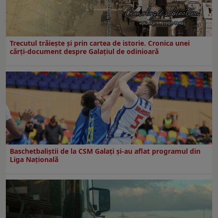
Trecutul trăiește și prin cartea de istorie. Cronica unei
cărți-document despre Galațiul de odinioară
Baschetbaliștii de la CSM Galați și-au aflat programul din
Liga Națională