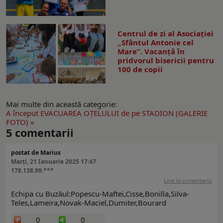
Centrul de zi al Asociației
„Sfântul Antonie cel
Mare”. Vacanță în
pridvorul bisericii pentru
100 de copii
Mai multe din această categorie:
A început EVACUAREA OŢELULUI de pe STADION (GALERIE
FOTO) »
5
comentarii
postat de Marius
Marți, 21 Ianuarie 2025 17:47
178.138.99.***
Link la comentariu
Echipa cu Buzăul:Popescu-Maftei,Cisse,Bonilla,Silva-
Teles,Lameira,Novak-Maciel,Dumiter,Bourard
0
0