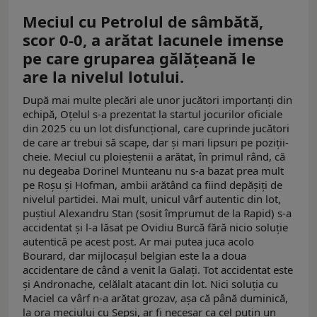
Meciul cu Petrolul de sâmbătă,
scor 0-0, a arătat lacunele imense
pe care gruparea gălățeană le
are la nivelul lotului.
După mai multe plecări ale unor jucători importanți din
echipă, Oțelul s-a prezentat la startul jocurilor oficiale
din 2025 cu un lot disfuncțional, care cuprinde jucători
de care ar trebui să scape, dar și mari lipsuri pe poziții-
cheie. Meciul cu ploieștenii a arătat, în primul rând, că
nu degeaba Dorinel Munteanu nu s-a bazat prea mult
pe Roșu și Hofman, ambii arătând ca fiind depășiți de
nivelul partidei. Mai mult, unicul vârf autentic din lot,
puștiul Alexandru Stan (sosit împrumut de la Rapid) s-a
accidentat și l-a lăsat pe Ovidiu Burcă fără nicio soluție
autentică pe acest post. Ar mai putea juca acolo
Bourard, dar mijlocașul belgian este la a doua
accidentare de când a venit la Galați. Tot accidentat este
și Andronache, celălalt atacant din lot. Nici soluția cu
Maciel ca vârf n-a arătat grozav, așa că până duminică,
la ora meciului cu Sepsi, ar fi necesar ca cel puțin un