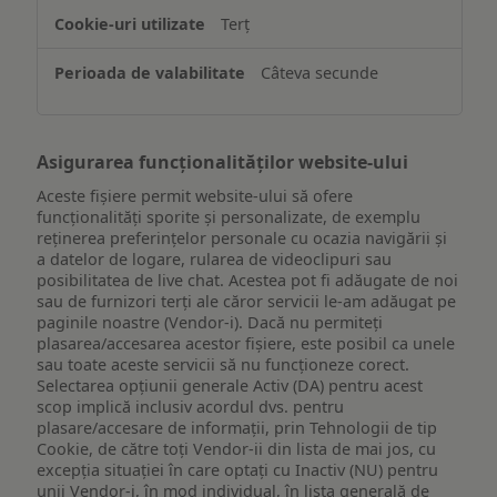
de
Terț
pe
un
Câteva secunde
dispozitiv
Asigurarea funcționalităților website-ului
Aceste fișiere permit website-ului să ofere
funcționalități sporite și personalizate, de exemplu
reţinerea preferinţelor personale cu ocazia navigării și
a datelor de logare, rularea de videoclipuri sau
posibilitatea de live chat. Acestea pot fi adăugate de noi
sau de furnizori terți ale căror servicii le-am adăugat pe
paginile noastre (Vendor-i). Dacă nu permiteți
plasarea/accesarea acestor fișiere, este posibil ca unele
sau toate aceste servicii să nu funcționeze corect.
Selectarea opțiunii generale Activ (DA) pentru acest
scop implică inclusiv acordul dvs. pentru
plasare/accesare de informații, prin Tehnologii de tip
Cookie, de către toți Vendor-ii din lista de mai jos, cu
excepția situației în care optați cu Inactiv (NU) pentru
unii Vendor-i, în mod individual, în lista generală de