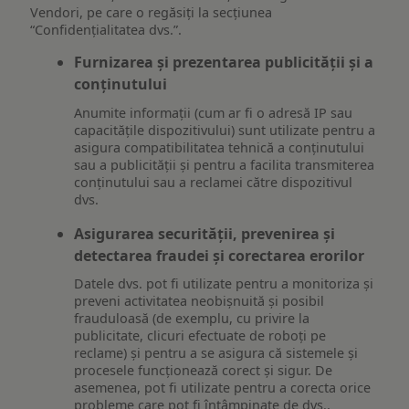
Vendori, pe care o regăsiți la secțiunea
“Confidențialitatea dvs.”.
Furnizarea și prezentarea publicității și a
conținutului
Anumite informații (cum ar fi o adresă IP sau
capacitățile dispozitivului) sunt utilizate pentru a
asigura compatibilitatea tehnică a conținutului
sau a publicității și pentru a facilita transmiterea
conținutului sau a reclamei către dispozitivul
dvs.
Asigurarea securității, prevenirea și
detectarea fraudei și corectarea erorilor
Datele dvs. pot fi utilizate pentru a monitoriza și
preveni activitatea neobișnuită și posibil
frauduloasă (de exemplu, cu privire la
publicitate, clicuri efectuate de roboți pe
reclame) și pentru a se asigura că sistemele și
procesele funcționează corect și sigur. De
asemenea, pot fi utilizate pentru a corecta orice
probleme care pot fi întâmpinate de dvs.,