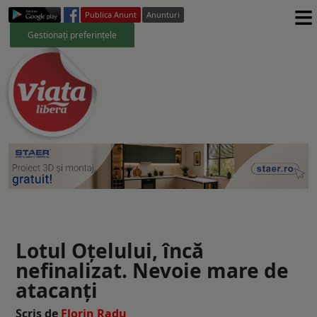
≡
Publica Anunt
Anunturi
Gestionați preferințele
Lotul Oțelului, încă
nefinalizat. Nevoie mare de
atacanţi
Scris de
Florin Radu