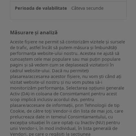
Câteva secunde
Măsurare și analiză
Aceste fișiere ne permit să contorizăm vizitele și sursele
de trafic, astfel încât să putem măsura și îmbunătăți
performanța website-ului nostru. Acestea ne ajută să
cunoaștem cele mai populare sau mai puțin populare
pagini și să vedem cum se deplasează vizitatorii în
cadrul website-ului. Dacă nu permiteți
plasarea/accesarea acestor fișiere, nu vom ști când ați
vizitat website-ul nostru și nu vom putea să-i
monitorizăm performanța. Selectarea opțiunii generale
Activ (DA) in coloana de Consimtamant pentru acest
scop implică inclusiv acordul dvs. pentru
plasare/accesare de informații, prin Tehnologii de tip
Cookie, de către toți Vendor-ii din lista de mai jos, care
prelucreaza date in temeiul Consimtamantului, cu
excepția situației în care optați cu Inactiv (NU) pentru
unii Vendor-i, în mod individual, în lista generală de
Vendori, pe care o regăsiți la secțiunea