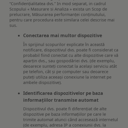
“Confidențialitatea dvs.” In mod separat, in cadrul
Scopului « Masurare si Analiza » exista un Scop de
prelucrare, Măsurarea performanței conținutului,
pentru care procedura este similara celei descrise mai
sus.
Conectarea mai multor dispozitive
În sprijinul scopurilor explicate în această
notificare, dispozitivul dvs. poate fi considerat ca
probabil fiind conectat cu alte dispozitive care vă
aparțin dvs., sau gospodăriei dvs. (de exemplu,
deoarece sunteți conectat la același serviciu atât
pe telefon, cât și pe computer sau deoarece
puteți utiliza aceeași conexiune la internet pe
ambele dispozitive).
Identificarea dispozitivelor pe baza
informațiilor transmise automat
Dispozitivul dvs. poate fi diferențiat de alte
dispozitive pe baza informațiilor pe care le
trimite automat atunci când accesează internetul
(de exemplu, adresa IP a conexiunii dvs. la