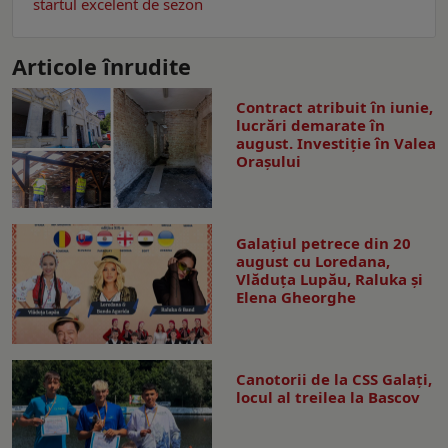
startul excelent de sezon
Articole înrudite
Contract atribuit în iunie,
lucrări demarate în
august. Investiţie în Valea
Oraşului
Galaţiul petrece din 20
august cu Loredana,
Vlăduța Lupău, Raluka și
Elena Gheorghe
Canotorii de la CSS Galați,
locul al treilea la Bascov