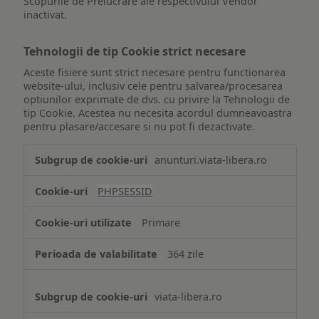
Scopurile de Prelucrare ale respectivului Vendor
inactivat.
Tehnologii de tip Cookie strict necesare
Aceste fisiere sunt strict necesare pentru functionarea
website-ului, inclusiv cele pentru salvarea/procesarea
optiunilor exprimate de dvs. cu privire la Tehnologii de
tip Cookie. Acestea nu necesita acordul dumneavoastra
pentru plasare/accesare si nu pot fi dezactivate.
Tehnologii
anunturi.viata-libera.ro
de
tip
PHPSESSID
Cookie
strict
Primare
necesare
364 zile
viata-libera.ro