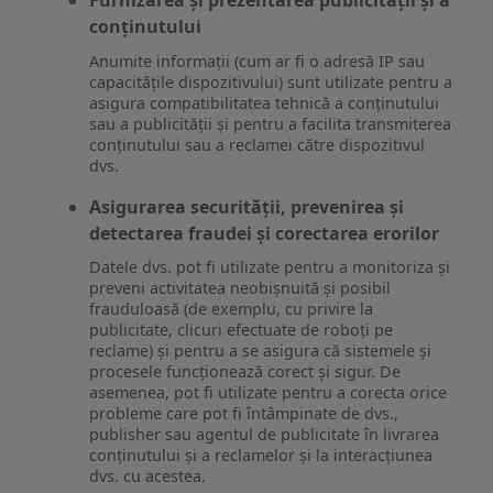
Furnizarea și prezentarea publicității și a
conținutului
Anumite informații (cum ar fi o adresă IP sau
capacitățile dispozitivului) sunt utilizate pentru a
asigura compatibilitatea tehnică a conținutului
sau a publicității și pentru a facilita transmiterea
conținutului sau a reclamei către dispozitivul
dvs.
Asigurarea securității, prevenirea și
detectarea fraudei și corectarea erorilor
Datele dvs. pot fi utilizate pentru a monitoriza și
preveni activitatea neobișnuită și posibil
frauduloasă (de exemplu, cu privire la
publicitate, clicuri efectuate de roboți pe
reclame) și pentru a se asigura că sistemele și
procesele funcționează corect și sigur. De
asemenea, pot fi utilizate pentru a corecta orice
probleme care pot fi întâmpinate de dvs.,
publisher sau agentul de publicitate în livrarea
conținutului și a reclamelor și la interacțiunea
dvs. cu acestea.