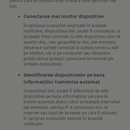
pentru care procedura este similara celei descrise mai
sus.
Conectarea mai multor dispozitive
În sprijinul scopurilor explicate în această
notificare, dispozitivul dvs. poate fi considerat ca
probabil fiind conectat cu alte dispozitive care vă
aparțin dvs., sau gospodăriei dvs. (de exemplu,
deoarece sunteți conectat la același serviciu atât
pe telefon, cât și pe computer sau deoarece
puteți utiliza aceeași conexiune la internet pe
ambele dispozitive).
Identificarea dispozitivelor pe baza
informațiilor transmise automat
Dispozitivul dvs. poate fi diferențiat de alte
dispozitive pe baza informațiilor pe care le
trimite automat atunci când accesează internetul
(de exemplu, adresa IP a conexiunii dvs. la
internet sau tipul de browser pe care îl utilizați)
în sprijinul scopurilor expuse în această
notificare.