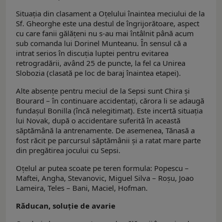
Situația din clasament a Oțelului înaintea meciului de la
Sf. Gheorghe este una destul de îngrijorătoare, aspect
cu care fanii gălățeni nu s-au mai întâlnit până acum
sub comanda lui Dorinel Munteanu. În sensul că a
intrat serios în discuția luptei pentru evitarea
retrogradării, având 25 de puncte, la fel ca Unirea
Slobozia (clasată pe loc de baraj înaintea etapei).
Alte absențe pentru meciul de la Sepsi sunt Chira și
Bourard – în continuare accidentați, cărora li se adaugă
fundașul Bonilla (încă nelegitimat). Este incertă situația
lui Novak, după o accidentare suferită în această
săptămână la antrenamente. De asemenea, Tănasă a
fost răcit pe parcursul săptămânii și a ratat mare parte
din pregătirea jocului cu Sepsi.
Oțelul ar putea scoate pe teren formula: Popescu –
Maftei, Angha, Stevanovic, Miguel Silva – Roșu, Joao
Lameira, Teles – Bani, Maciel, Hofman.
Răducan, soluție de avarie