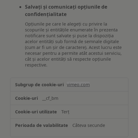
Salvați și comunicați opțiunile de
confidențialitate
Opțiunile pe care le alegeți cu privire la
scopurile și entitățile enumerate în prezenta
notificare sunt salvate și puse la dispoziția
acelor entități sub formă de semnale digitale
(cum ar fi un șir de caractere). Acest lucru este
necesar pentru a permite atât acestui serviciu,
cât și acelor entități să respecte opțiunile
respective.
Asigurarea
vimeo.com
funcționalităților
website-
__cf_bm
ului
Terț
Câteva secunde