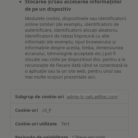
Stocarea și/sau accesarea informațiilor
de pe un dispozitiv
Modulele cookie, dispozitivele sau identificatorii
online similari (de exemplu, identificatorii de
autentificare, identificatorii alocați aleatoriu,
identificatorii de rețea) împreună cu alte
informații (de exemplu, tipul browserului și
informațiile despre acesta, limba, dimensiunea
ecranului, tehnologiile acceptate etc.) pot fi
stocate sau citite pe dispozitivul dvs. pentru a le
recunoaște de fiecare dată când se conectează la
o aplicație sau la un site web, pentru unul sau
mai multe scopuri prezentate aici.
Stocarea
admp-tc-sati.adtlgc.com
și/sau
accesarea
cX_P
informațiilor
de
Terț
pe
un
Câteva secunde