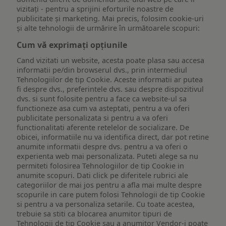
vizitați - pentru a sprijini eforturile noastre de
publicitate și marketing. Mai precis, folosim cookie-uri
și alte tehnologii de urmărire în următoarele scopuri:
Cum vă exprimați opțiunile
Cand vizitati un website, acesta poate plasa sau accesa
informatii pe/din browserul dvs., prin intermediul
Tehnologiilor de tip Cookie. Aceste informatii ar putea
fi despre dvs., preferintele dvs. sau despre dispozitivul
dvs. si sunt folosite pentru a face ca website-ul sa
functioneze asa cum va asteptati, pentru a va oferi
publicitate personalizata si pentru a va oferi
functionalitati aferente retelelor de socializare. De
obicei, informatiile nu va identifica direct, dar pot retine
anumite informatii despre dvs. pentru a va oferi o
experienta web mai personalizata. Puteti alege sa nu
permiteti folosirea Tehnologiilor de tip Cookie in
anumite scopuri. Dati click pe diferitele rubrici ale
categoriilor de mai jos pentru a afla mai multe despre
scopurile in care putem folosi Tehnologii de tip Cookie
si pentru a va personaliza setarile. Cu toate acestea,
trebuie sa stiti ca blocarea anumitor tipuri de
Tehnologii de tip Cookie sau a anumitor Vendor-i poate