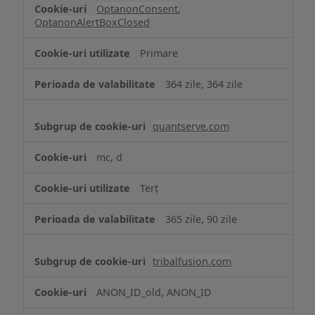
OptanonConsent
,
OptanonAlertBoxClosed
Primare
364 zile, 364 zile
quantserve.com
mc, d
Terț
365 zile, 90 zile
tribalfusion.com
ANON_ID_old, ANON_ID