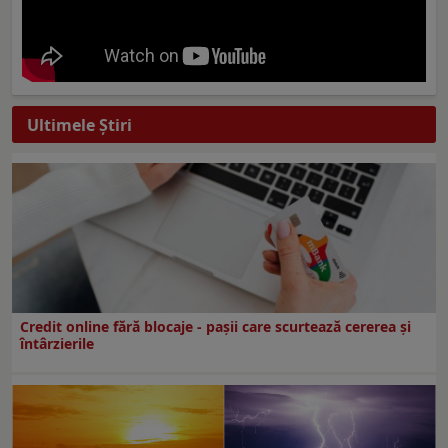
Ultimele Ştiri
Credit online fără blocaje - pașii care scurtează cererea și
întârzierile