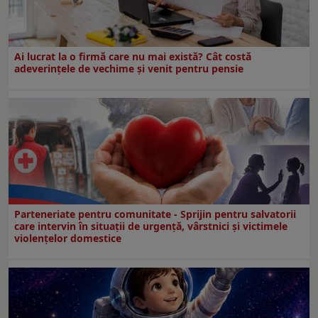
Ai lucrat la o firmă care nu mai există? Cât costă
adeverințele de vechime și venit pentru pensie
Parteneriate pentru comunitate - Sprijin pentru salvatorii
care intervin în situații de urgență, vârstnici și victimele
violențelor domestice