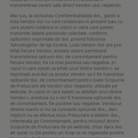
transmiterea cererii sale direct Vendor-ului respectiv.
Mai sus, la sectiunea Confidențialitatea dvs., gasiti si
lista Vendor-ilor cu care colaboram in prezent (sau cu
care putem colabora in viitor) si catre care putem
transmite datele personale colectate, conform
optiunilor exprimate de dvs. privind folosirea
Tehnologiilor de tip Cookie. Lista Vendor-ilor are pre-
bifat fiecare Vendor, aceasta setare permitand
transmiterea optiunii dvs. de consimtamant pentru
fiecare Vendor, fie ca este pozitiva sau negativa. In
cazul in care optati sa bifati unul dintre Vendor-i, va
exprimati acordul ca acestui Vendor sa ii fie transmise
optiunile dvs. de consimtamant pentru toate Scopurile
de Prelucrare ale Vendor-ului respectiv, utilizate pe
website. In cazul in care optati sa debifati unul dintre
Vendor-i, acestuia nu ii vor fi transmise optiunile dvs.
de consimtamant, fie pozitive sau negative. Vendorul
devine inactiv si nu va cunoaste optiunile dvs., deci
implicit nu va efectua nicio Prelucrare a datelor dvs.,
intemeiata pe Consimtamant, pentru niciunul dintre
Scopurile de Prelucrare de pe website, chiar daca dvs.
ati optat cu DA pentru un Scop ce se regaseste printre