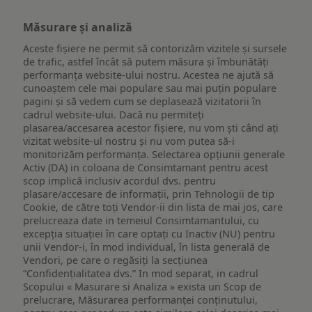
Măsurare și analiză
Aceste fișiere ne permit să contorizăm vizitele și sursele
de trafic, astfel încât să putem măsura și îmbunătăți
performanța website-ului nostru. Acestea ne ajută să
cunoaștem cele mai populare sau mai puțin populare
pagini și să vedem cum se deplasează vizitatorii în
cadrul website-ului. Dacă nu permiteți
plasarea/accesarea acestor fișiere, nu vom ști când ați
vizitat website-ul nostru și nu vom putea să-i
monitorizăm performanța. Selectarea opțiunii generale
Activ (DA) in coloana de Consimtamant pentru acest
scop implică inclusiv acordul dvs. pentru
plasare/accesare de informații, prin Tehnologii de tip
Cookie, de către toți Vendor-ii din lista de mai jos, care
prelucreaza date in temeiul Consimtamantului, cu
excepția situației în care optați cu Inactiv (NU) pentru
unii Vendor-i, în mod individual, în lista generală de
Vendori, pe care o regăsiți la secțiunea
“Confidențialitatea dvs.” In mod separat, in cadrul
Scopului « Masurare si Analiza » exista un Scop de
prelucrare, Măsurarea performanței conținutului,