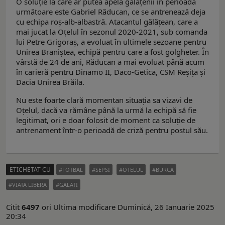
O soluție la care ar putea apela gălățenii în perioada
următoare este Gabriel Răducan, ce se antrenează deja
cu echipa roș-alb-albastră. Atacantul gălățean, care a
mai jucat la Oțelul în sezonul 2020-2021, sub comanda
lui Petre Grigoraș, a evoluat în ultimele sezoane pentru
Unirea Braniștea, echipă pentru care a fost golgheter. În
vârstă de 24 de ani, Răducan a mai evoluat până acum
în carieră pentru Dinamo II, Daco-Getica, CSM Reșița și
Dacia Unirea Brăila.
Nu este foarte clară momentan situația sa vizavi de
Oțelul, dacă va rămâne până la urmă la echipă să fie
legitimat, ori e doar folosit de moment ca soluție de
antrenament într-o perioadă de criză pentru postul său.
ETICHETAT CU
FOTBAL
SEPSI
OTELUL
BURCA
VIATA LIBERA
GALATI
Citit
6497
ori
Ultima modificare Duminică, 26 Ianuarie 2025
20:34