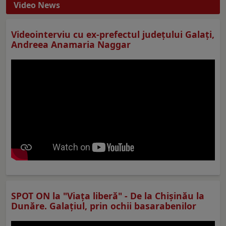
Video News
Videointerviu cu ex-prefectul judeţului Galaţi,
Andreea Anamaria Naggar
SPOT ON la "Viaţa liberă" - De la Chișinău la
Dunăre. Galațiul, prin ochii basarabenilor