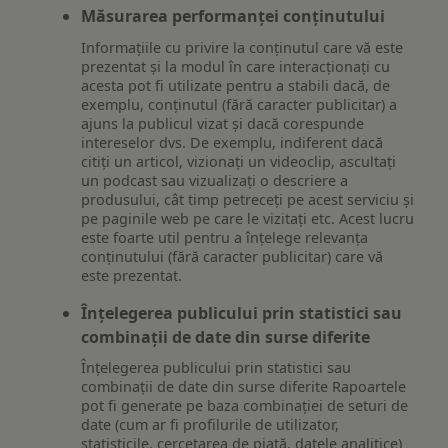
Măsurarea performanței conținutului
Informațiile cu privire la conținutul care vă este
prezentat și la modul în care interacționați cu
acesta pot fi utilizate pentru a stabili dacă, de
exemplu, conținutul (fără caracter publicitar) a
ajuns la publicul vizat și dacă corespunde
intereselor dvs. De exemplu, indiferent dacă
citiți un articol, vizionați un videoclip, ascultați
un podcast sau vizualizați o descriere a
produsului, cât timp petreceți pe acest serviciu și
pe paginile web pe care le vizitați etc. Acest lucru
este foarte util pentru a înțelege relevanța
conținutului (fără caracter publicitar) care vă
este prezentat.
Înțelegerea publicului prin statistici sau
combinații de date din surse diferite
Înțelegerea publicului prin statistici sau
combinații de date din surse diferite Rapoartele
pot fi generate pe baza combinației de seturi de
date (cum ar fi profilurile de utilizator,
statisticile, cercetarea de piață, datele analitice)