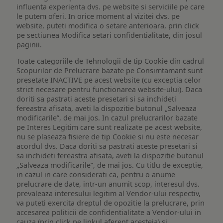
influenta experienta dvs. pe website si serviciile pe care
le putem oferi. In orice moment al vizitei dvs. pe
website, puteti modifica o setare anterioara, prin click
pe sectiunea Modifica setari confidentialitate, din josul
paginii.
Toate categoriile de Tehnologii de tip Cookie din cadrul
Scopurilor de Prelucrare bazate pe Consimtamant sunt
presetate INACTIVE pe acest website (cu exceptia celor
strict necesare pentru functionarea website-ului). Daca
doriti sa pastrati aceste presetari si sa inchideti
fereastra afisata, aveti la dispozitie butonul „Salveaza
modificarile”, de mai jos. In cazul prelucrarilor bazate
pe Interes Legitim care sunt realizate pe acest website,
nu se plaseaza fisiere de tip Cookie si nu este necesar
acordul dvs. Daca doriti sa pastrati aceste presetari si
sa inchideti fereastra afisata, aveti la dispozitie butonul
„Salveaza modificarile”, de mai jos. Cu titlu de exceptie,
in cazul in care considerati ca, pentru o anume
prelucrare de date, intr-un anumit scop, interesul dvs.
prevaleaza interesului legitim al Vendor-ului respectiv,
va puteti exercita dreptul de opozitie la prelucrare, prin
accesarea politicii de confidentialitate a Vendor-ului in
cauza (prin click pe linkul aferent acesteia) si