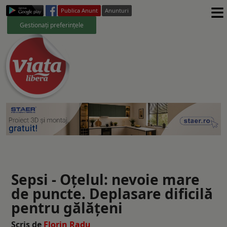
≡
Publica Anunt
Anunturi
Gestionați preferințele
Sepsi - Oțelul: nevoie mare
de puncte. Deplasare dificilă
pentru gălățeni
Scris de
Florin Radu