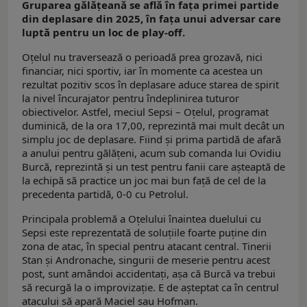
Gruparea gălățeană se află în fața primei partide
din deplasare din 2025, în fața unui adversar care
luptă pentru un loc de play-off.
Oțelul nu traversează o perioadă prea grozavă, nici
financiar, nici sportiv, iar în momente ca acestea un
rezultat pozitiv scos în deplasare aduce starea de spirit
la nivel încurajator pentru îndeplinirea tuturor
obiectivelor. Astfel, meciul Sepsi – Oțelul, programat
duminică, de la ora 17,00, reprezintă mai mult decât un
simplu joc de deplasare. Fiind și prima partidă de afară
a anului pentru gălățeni, acum sub comanda lui Ovidiu
Burcă, reprezintă și un test pentru fanii care așteaptă de
la echipă să practice un joc mai bun față de cel de la
precedenta partidă, 0-0 cu Petrolul.
Principala problemă a Oțelului înaintea duelului cu
Sepsi este reprezentată de soluțiile foarte puține din
zona de atac, în special pentru atacant central. Tinerii
Stan și Andronache, singurii de meserie pentru acest
post, sunt amândoi accidentați, așa că Burcă va trebui
să recurgă la o improvizație. E de așteptat ca în centrul
atacului să apară Maciel sau Hofman.