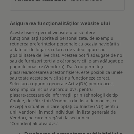
dispozitiv
Asigurarea funcționalităților website-ului
Aceste fișiere permit website-ului să ofere
funcționalități sporite și personalizate, de exemplu
reţinerea preferinţelor personale cu ocazia navigării și
a datelor de logare, rularea de videoclipuri sau
posibilitatea de live chat. Acestea pot fi adăugate de noi
sau de furnizori terți ale căror servicii le-am adăugat pe
paginile noastre (Vendor-i). Dacă nu permiteți
plasarea/accesarea acestor fișiere, este posibil ca unele
sau toate aceste servicii să nu funcționeze corect.
Selectarea opțiunii generale Activ (DA) pentru acest
scop implică inclusiv acordul dvs. pentru
plasare/accesare de informații, prin Tehnologii de tip
Cookie, de către toți Vendor-ii din lista de mai jos, cu
excepția situației în care optați cu Inactiv (NU) pentru
unii Vendor-i, în mod individual, în lista generală de
Vendori, pe care o regăsiți la secțiunea
“Confidențialitatea dvs.”.