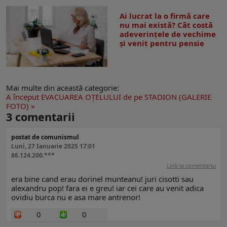
Ai lucrat la o firmă care
nu mai există? Cât costă
adeverințele de vechime
și venit pentru pensie
Mai multe din această categorie:
A început EVACUAREA OŢELULUI de pe STADION (GALERIE
FOTO) »
3
comentarii
postat de comunismul
Luni, 27 Ianuarie 2025 17:01
86.124.200.***
Link la comentariu
era bine cand erau dorinel munteanu! juri cisotti sau
alexandru pop! fara ei e greu! iar cei care au venit adica
ovidiu burca nu e asa mare antrenor!
0
0