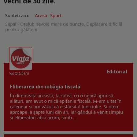
vechi de 30 zile.
Sunteți aici:
Acasă
Sport
Sepsi - Oțelul: nevoie mare de puncte. Deplasare dificilă
pentru gălățeni
Editorial
Viaţa Liberă
Eliberarea din iobăgia fiscală
În dimineața aceasta, la cafea, cu o țigară aprinsă
alături, am avut o mică epifanie fiscală. M-am uitat în
calendar și am văzut că e sfârșitul lunii iulie. Suntem
aproape la șapte luni din an, iar gândul a venit simplu
și eliberator: abia acum, simb ...