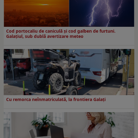
Cod portocaliu de caniculă și cod galben de furtuni.
Galațiul, sub dublă avertizare meteo
Cu remorca neînmatriculată, la frontiera Galați