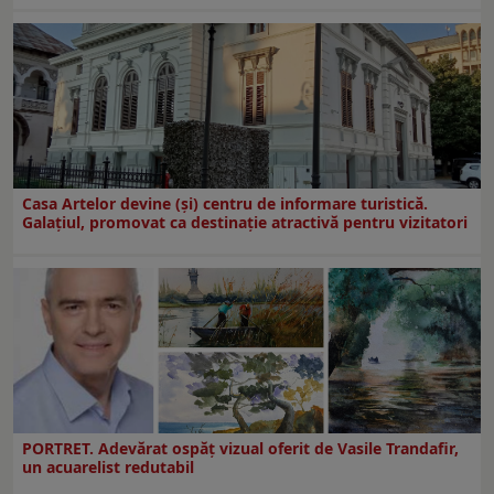
Casa Artelor devine (şi) centru de informare turistică.
Galaţiul, promovat ca destinaţie atractivă pentru vizitatori
PORTRET. Adevărat ospăț vizual oferit de Vasile Trandafir,
un acuarelist redutabil