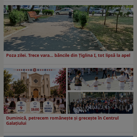
Poza zilei. Trece vara… băncile din Ţiglina I, tot lipsă la apel
Duminică, petrecem româneşte şi greceşte în Centrul
Galaţiului