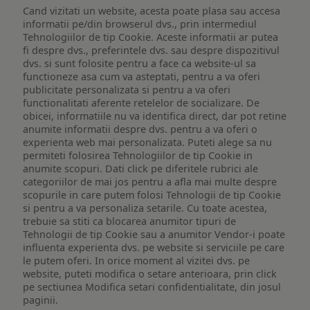
Cand vizitati un website, acesta poate plasa sau accesa
informatii pe/din browserul dvs., prin intermediul
Tehnologiilor de tip Cookie. Aceste informatii ar putea
fi despre dvs., preferintele dvs. sau despre dispozitivul
dvs. si sunt folosite pentru a face ca website-ul sa
functioneze asa cum va asteptati, pentru a va oferi
publicitate personalizata si pentru a va oferi
functionalitati aferente retelelor de socializare. De
obicei, informatiile nu va identifica direct, dar pot retine
anumite informatii despre dvs. pentru a va oferi o
experienta web mai personalizata. Puteti alege sa nu
permiteti folosirea Tehnologiilor de tip Cookie in
anumite scopuri. Dati click pe diferitele rubrici ale
categoriilor de mai jos pentru a afla mai multe despre
scopurile in care putem folosi Tehnologii de tip Cookie
si pentru a va personaliza setarile. Cu toate acestea,
trebuie sa stiti ca blocarea anumitor tipuri de
Tehnologii de tip Cookie sau a anumitor Vendor-i poate
influenta experienta dvs. pe website si serviciile pe care
le putem oferi. In orice moment al vizitei dvs. pe
website, puteti modifica o setare anterioara, prin click
pe sectiunea Modifica setari confidentialitate, din josul
paginii.