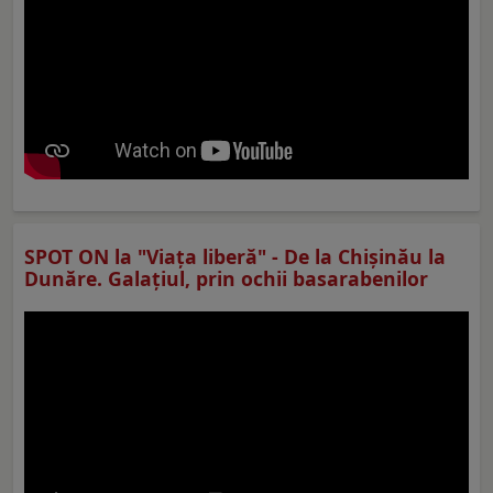
SPOT ON la "Viaţa liberă" - De la Chișinău la
Dunăre. Galațiul, prin ochii basarabenilor