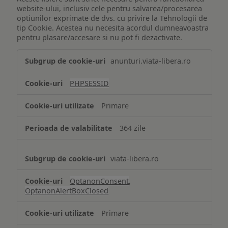
website-ului, inclusiv cele pentru salvarea/procesarea
optiunilor exprimate de dvs. cu privire la Tehnologii de
tip Cookie. Acestea nu necesita acordul dumneavoastra
pentru plasare/accesare si nu pot fi dezactivate.
Tehnologii
anunturi.viata-libera.ro
de
tip
PHPSESSID
Cookie
strict
Primare
necesare
364 zile
viata-libera.ro
OptanonConsent
,
OptanonAlertBoxClosed
Primare