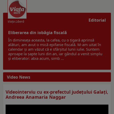
Editorial
Viaţa Liberă
Eliberarea din iobăgia fiscală
În dimineața aceasta, la cafea, cu o țigară aprinsă
alături, am avut o mică epifanie fiscală. M-am uitat în
calendar și am văzut că e sfârșitul lunii iulie. Suntem
aproape la șapte luni din an, iar gândul a venit simplu
și eliberator: abia acum, simb ...
Video News
Videointerviu cu ex-prefectul judeţului Galaţi,
Andreea Anamaria Naggar