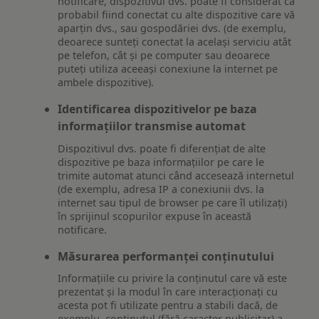
notificare, dispozitivul dvs. poate fi considerat ca
probabil fiind conectat cu alte dispozitive care vă
aparțin dvs., sau gospodăriei dvs. (de exemplu,
deoarece sunteți conectat la același serviciu atât
pe telefon, cât și pe computer sau deoarece
puteți utiliza aceeași conexiune la internet pe
ambele dispozitive).
Identificarea dispozitivelor pe baza
informațiilor transmise automat
Dispozitivul dvs. poate fi diferențiat de alte
dispozitive pe baza informațiilor pe care le
trimite automat atunci când accesează internetul
(de exemplu, adresa IP a conexiunii dvs. la
internet sau tipul de browser pe care îl utilizați)
în sprijinul scopurilor expuse în această
notificare.
Măsurarea performanței conținutului
Informațiile cu privire la conținutul care vă este
prezentat și la modul în care interacționați cu
acesta pot fi utilizate pentru a stabili dacă, de
exemplu, conținutul (fără caracter publicitar) a