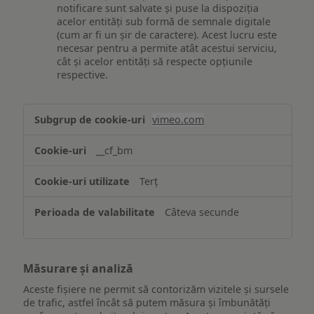
notificare sunt salvate și puse la dispoziția
acelor entități sub formă de semnale digitale
(cum ar fi un șir de caractere). Acest lucru este
necesar pentru a permite atât acestui serviciu,
cât și acelor entități să respecte opțiunile
respective.
Asigurarea
vimeo.com
funcționalităților
website-
__cf_bm
ului
Terț
Câteva secunde
Măsurare și analiză
Aceste fișiere ne permit să contorizăm vizitele și sursele
de trafic, astfel încât să putem măsura și îmbunătăți