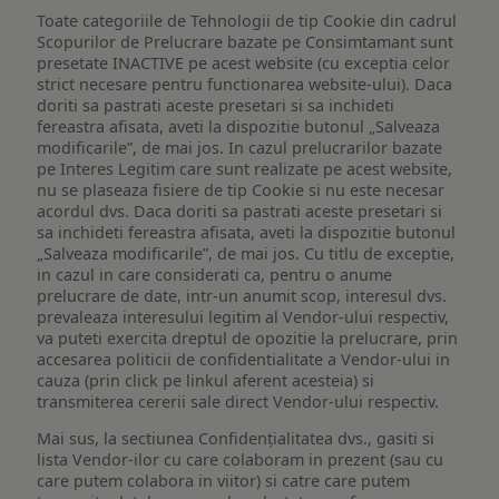
Toate categoriile de Tehnologii de tip Cookie din cadrul
Scopurilor de Prelucrare bazate pe Consimtamant sunt
presetate INACTIVE pe acest website (cu exceptia celor
strict necesare pentru functionarea website-ului). Daca
doriti sa pastrati aceste presetari si sa inchideti
fereastra afisata, aveti la dispozitie butonul „Salveaza
modificarile”, de mai jos. In cazul prelucrarilor bazate
pe Interes Legitim care sunt realizate pe acest website,
nu se plaseaza fisiere de tip Cookie si nu este necesar
acordul dvs. Daca doriti sa pastrati aceste presetari si
sa inchideti fereastra afisata, aveti la dispozitie butonul
„Salveaza modificarile”, de mai jos. Cu titlu de exceptie,
in cazul in care considerati ca, pentru o anume
prelucrare de date, intr-un anumit scop, interesul dvs.
prevaleaza interesului legitim al Vendor-ului respectiv,
va puteti exercita dreptul de opozitie la prelucrare, prin
accesarea politicii de confidentialitate a Vendor-ului in
cauza (prin click pe linkul aferent acesteia) si
transmiterea cererii sale direct Vendor-ului respectiv.
Mai sus, la sectiunea Confidențialitatea dvs., gasiti si
lista Vendor-ilor cu care colaboram in prezent (sau cu
care putem colabora in viitor) si catre care putem