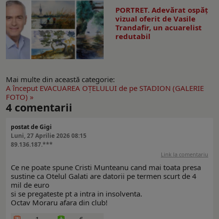
PORTRET. Adevărat ospăț
vizual oferit de Vasile
Trandafir, un acuarelist
redutabil
Mai multe din această categorie:
A început EVACUAREA OŢELULUI de pe STADION (GALERIE
FOTO) »
4
comentarii
postat de Gigi
Luni, 27 Aprilie 2026 08:15
89.136.187.***
Link la comentariu
Ce ne poate spune Cristi Munteanu cand mai toata presa
sustine ca Otelul Galati are datorii pe termen scurt de 4
mil de euro
si se pregateste pt a intra in insolventa.
Octav Moraru afara din club!
1
6