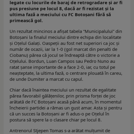
legate cu locurile de baraj de retrogradare și ar fi
pus presiune pe locul 8, dacă ar fi rezistat și la
ultima fază a meciului cu FC Botoșani fără să
primească gol.
Un rezultat mincinos a afișat tabela “Municipalului” din
Botoșani la finalul meciului dintre echipa din localitate
și Oțelul Galați. Oaspeții au fost net superiori ca joc și
număr de ocazii, iar la 1-0 (gol marcat din penalti de
Ciobanu) părea că jocul se îndreaptă către o victorie a
Oțelului. Bordun, Luan Campos sau Pedro Nuno au
ratat șanse importante de a face 2-0, iar, cu totul pe
neaşteptate, la ultima fază, o centrare plouată în careu,
de unde Dumiter a marcat cu capul.
Chiar dacă înaintea meciului un rezultat de egalitate
părea favorabil gălățenilor, prin prisma forței de joc
arătată de FC Botoșani acasă până acum, în momentul
încheierii partidei a rămas un gust amar. Asta și pentru
că un succes la Botoșani ar fi adus-o pe Oțelul în
postura să spere la o clasare chiar pe locul 8.
Antrenorul Stjepen Tomas s-a arătat mulțumit de