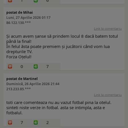
postat de Mihai
Luni, 27 Aprilie 2026 01:17
86.122.130.***
Link la comentariu
Și acum avem șanse să prindem locul 8 dacă batem totul
până la final!
În felul ăsta poate premiem și jucâtorii când vom lua
drepturile TV.
Forza Oțelul!
0
7
postat de Martinel
Duminică, 26 Aprilie 2026 21:44
213.233.85.***
Link la comentariu
toti care comenteaza nu au vazut fotbal pina la otelul.
sinteti niste verze in fotbal. asta se intimpla, asta e
fotbalul.
7
2