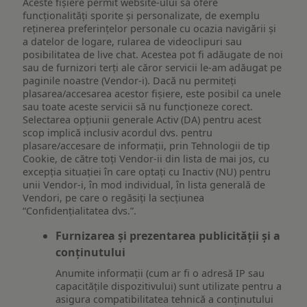
Aceste fișiere permit website-ului să ofere
funcționalități sporite și personalizate, de exemplu
reţinerea preferinţelor personale cu ocazia navigării și
a datelor de logare, rularea de videoclipuri sau
posibilitatea de live chat. Acestea pot fi adăugate de noi
sau de furnizori terți ale căror servicii le-am adăugat pe
paginile noastre (Vendor-i). Dacă nu permiteți
plasarea/accesarea acestor fișiere, este posibil ca unele
sau toate aceste servicii să nu funcționeze corect.
Selectarea opțiunii generale Activ (DA) pentru acest
scop implică inclusiv acordul dvs. pentru
plasare/accesare de informații, prin Tehnologii de tip
Cookie, de către toți Vendor-ii din lista de mai jos, cu
excepția situației în care optați cu Inactiv (NU) pentru
unii Vendor-i, în mod individual, în lista generală de
Vendori, pe care o regăsiți la secțiunea
“Confidențialitatea dvs.”.
Furnizarea și prezentarea publicității și a
conținutului
Anumite informații (cum ar fi o adresă IP sau
capacitățile dispozitivului) sunt utilizate pentru a
asigura compatibilitatea tehnică a conținutului