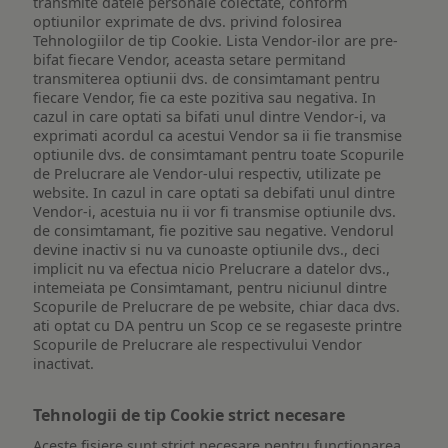
transmite datele personale colectate, conform
optiunilor exprimate de dvs. privind folosirea
Tehnologiilor de tip Cookie. Lista Vendor-ilor are pre-
bifat fiecare Vendor, aceasta setare permitand
transmiterea optiunii dvs. de consimtamant pentru
fiecare Vendor, fie ca este pozitiva sau negativa. In
cazul in care optati sa bifati unul dintre Vendor-i, va
exprimati acordul ca acestui Vendor sa ii fie transmise
optiunile dvs. de consimtamant pentru toate Scopurile
de Prelucrare ale Vendor-ului respectiv, utilizate pe
website. In cazul in care optati sa debifati unul dintre
Vendor-i, acestuia nu ii vor fi transmise optiunile dvs.
de consimtamant, fie pozitive sau negative. Vendorul
devine inactiv si nu va cunoaste optiunile dvs., deci
implicit nu va efectua nicio Prelucrare a datelor dvs.,
intemeiata pe Consimtamant, pentru niciunul dintre
Scopurile de Prelucrare de pe website, chiar daca dvs.
ati optat cu DA pentru un Scop ce se regaseste printre
Scopurile de Prelucrare ale respectivului Vendor
inactivat.
Tehnologii de tip Cookie strict necesare
Aceste fisiere sunt strict necesare pentru functionarea