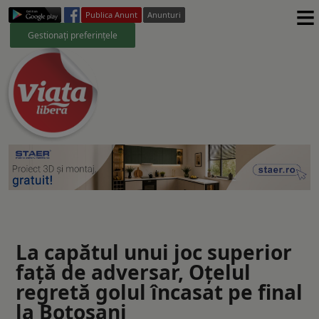
≡
Publica Anunt
Anunturi
Gestionați preferințele
La capătul unui joc superior
față de adversar, Oțelul
regretă golul încasat pe final
la Botoșani