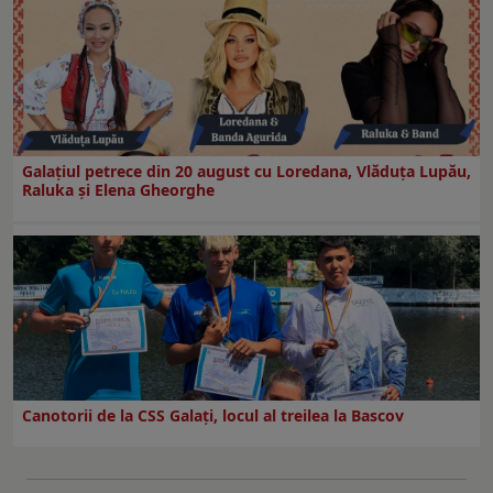
Galaţiul petrece din 20 august cu Loredana, Vlăduța Lupău,
Raluka și Elena Gheorghe
Canotorii de la CSS Galați, locul al treilea la Bascov