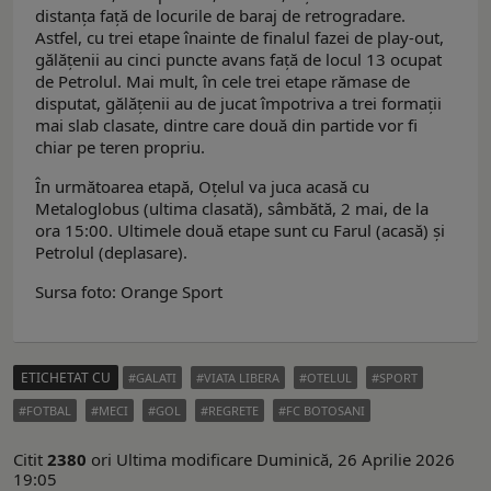
distanța față de locurile de baraj de retrogradare.
Astfel, cu trei etape înainte de finalul fazei de play-out,
gălățenii au cinci puncte avans față de locul 13 ocupat
de Petrolul. Mai mult, în cele trei etape rămase de
disputat, gălățenii au de jucat împotriva a trei formații
mai slab clasate, dintre care două din partide vor fi
chiar pe teren propriu.
În următoarea etapă, Oțelul va juca acasă cu
Metaloglobus (ultima clasată), sâmbătă, 2 mai, de la
ora 15:00. Ultimele două etape sunt cu Farul (acasă) și
Petrolul (deplasare).
Sursa foto: Orange Sport
ETICHETAT CU
GALATI
VIATA LIBERA
OTELUL
SPORT
FOTBAL
MECI
GOL
REGRETE
FC BOTOSANI
Citit
2380
ori
Ultima modificare Duminică, 26 Aprilie 2026
19:05