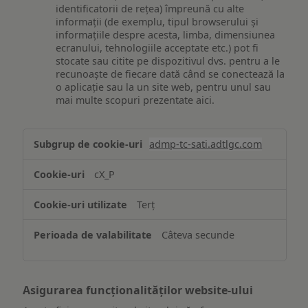
identificatorii de rețea) împreună cu alte
informații (de exemplu, tipul browserului și
informațiile despre acesta, limba, dimensiunea
ecranului, tehnologiile acceptate etc.) pot fi
stocate sau citite pe dispozitivul dvs. pentru a le
recunoaște de fiecare dată când se conectează la
o aplicație sau la un site web, pentru unul sau
mai multe scopuri prezentate aici.
Stocarea
admp-tc-sati.adtlgc.com
și/sau
accesarea
cX_P
informațiilor
de
Terț
pe
un
Câteva secunde
dispozitiv
Asigurarea funcționalităților website-ului