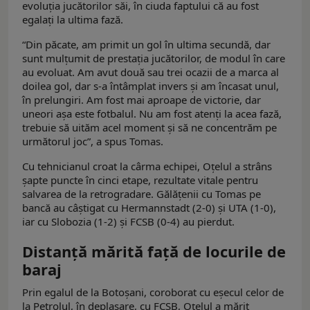
evoluția jucătorilor săi, în ciuda faptului că au fost
egalați la ultima fază.
“Din păcate, am primit un gol în ultima secundă, dar
sunt mulțumit de prestația jucătorilor, de modul în care
au evoluat. Am avut două sau trei ocazii de a marca al
doilea gol, dar s-a întâmplat invers și am încasat unul,
în prelungiri. Am fost mai aproape de victorie, dar
uneori așa este fotbalul. Nu am fost atenți la acea fază,
trebuie să uităm acel moment și să ne concentrăm pe
următorul joc”, a spus Tomas.
Cu tehnicianul croat la cârma echipei, Oțelul a strâns
șapte puncte în cinci etape, rezultate vitale pentru
salvarea de la retrogradare. Gălățenii cu Tomas pe
bancă au câștigat cu Hermannstadt (2-0) și UTA (1-0),
iar cu Slobozia (1-2) și FCSB (0-4) au pierdut.
Distanță mărită față de locurile de
baraj
Prin egalul de la Botoșani, coroborat cu eșecul celor de
la Petrolul, în deplasare, cu FCSB, Oțelul a mărit