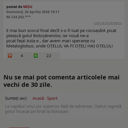
postat de
MIȘU
Duminică, 26 Aprilie 2026 19:11
86.124.202.***
Link la comentariu
E mai bun scorul final decît s-o fi luat pe cocoașă!A picat
pleașcă golul Botoșănenilor, iar nouă ne-a
picat fața! Asta e , dar avem mari speranțe cu
Metaloglobus, unde OȚELUL VA FI OȚEL! HAI OȚELUL!
4
22
Nu se mai pot comenta articolele mai
vechi de 30 zile.
Sunteți aici:
Acasă
Sport
La capătul unui joc superior față de adversar, Oțelul regretă
golul încasat pe final la Botoșani