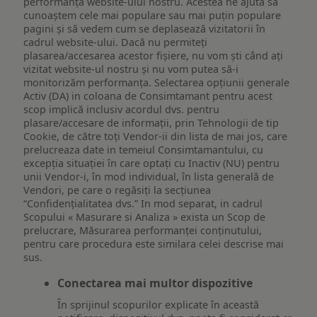
performanța website-ului nostru. Acestea ne ajută să
cunoaștem cele mai populare sau mai puțin populare
pagini și să vedem cum se deplasează vizitatorii în
cadrul website-ului. Dacă nu permiteți
plasarea/accesarea acestor fișiere, nu vom ști când ați
vizitat website-ul nostru și nu vom putea să-i
monitorizăm performanța. Selectarea opțiunii generale
Activ (DA) in coloana de Consimtamant pentru acest
scop implică inclusiv acordul dvs. pentru
plasare/accesare de informații, prin Tehnologii de tip
Cookie, de către toți Vendor-ii din lista de mai jos, care
prelucreaza date in temeiul Consimtamantului, cu
excepția situației în care optați cu Inactiv (NU) pentru
unii Vendor-i, în mod individual, în lista generală de
Vendori, pe care o regăsiți la secțiunea
“Confidențialitatea dvs.” In mod separat, in cadrul
Scopului « Masurare si Analiza » exista un Scop de
prelucrare, Măsurarea performanței conținutului,
pentru care procedura este similara celei descrise mai
sus.
Conectarea mai multor dispozitive
În sprijinul scopurilor explicate în această