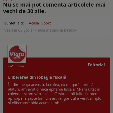
Nu se mai pot comenta articolele mai
vechi de 30 zile.
Sunteți aici:
Acasă
Sport
Vâslașii CS Școlar - șase medalii la Bascov
Editorial
Viaţa Liberă
Eliberarea din iobăgia fiscală
În dimineața aceasta, la cafea, cu o țigară aprinsă
alături, am avut o mică epifanie fiscală. M-am uitat în
calendar și am văzut că e sfârșitul lunii iulie. Suntem
aproape la șapte luni din an, iar gândul a venit simplu
și eliberator: abia acum, simb ...