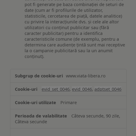
pot fi generate pe baza combinației de seturi de
date (cum ar fi profilurile de utilizator,
statisticile, cercetarea de piață, datele analitice)
cu privire la interacțiunile dvs. și cele ale altor
utilizatori cu conținut publicitar sau (fără
caracter publicitar) pentru a identifica
caracteristicile comune (de exemplu, pentru a
determina care audiențe țintă sunt mai receptive
la o campanie publicitară sau la un anumit
conținut).
Măsurare
www.viata-libera.ro
și
analiză
evid_set_0046
,
evid_0046
,
adptset_0046
Primare
Câteva secunde, 90 zile,
Câteva secunde