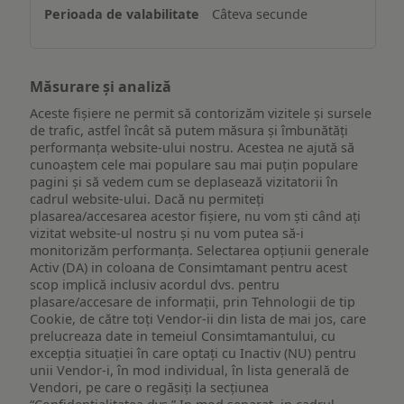
Câteva secunde
Măsurare și analiză
Aceste fișiere ne permit să contorizăm vizitele și sursele
de trafic, astfel încât să putem măsura și îmbunătăți
performanța website-ului nostru. Acestea ne ajută să
cunoaștem cele mai populare sau mai puțin populare
pagini și să vedem cum se deplasează vizitatorii în
cadrul website-ului. Dacă nu permiteți
plasarea/accesarea acestor fișiere, nu vom ști când ați
vizitat website-ul nostru și nu vom putea să-i
monitorizăm performanța. Selectarea opțiunii generale
Activ (DA) in coloana de Consimtamant pentru acest
scop implică inclusiv acordul dvs. pentru
plasare/accesare de informații, prin Tehnologii de tip
Cookie, de către toți Vendor-ii din lista de mai jos, care
prelucreaza date in temeiul Consimtamantului, cu
excepția situației în care optați cu Inactiv (NU) pentru
unii Vendor-i, în mod individual, în lista generală de
Vendori, pe care o regăsiți la secțiunea