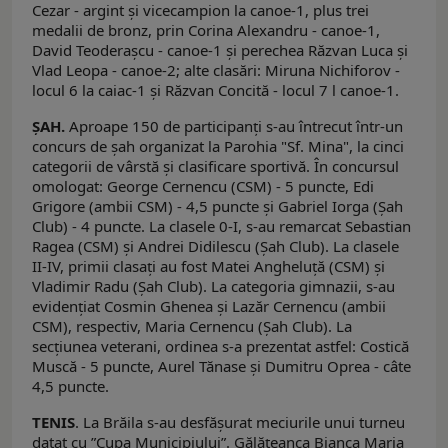
Cezar - argint și vicecampion la canoe-1, plus trei
medalii de bronz, prin Corina Alexandru - canoe-1,
David Teoderașcu - canoe-1 şi perechea Răzvan Luca și
Vlad Leopa - canoe-2; alte clasări: Miruna Nichiforov -
locul 6 la caiac-1 și Răzvan Concită - locul 7 l canoe-1.
ȘAH.
Aproape 150 de participanți s-au întrecut într-un
concurs de șah organizat la Parohia "Sf. Mina", la cinci
categorii de vârstă și clasificare sportivă. În concursul
omologat: George Cernencu (CSM) - 5 puncte, Edi
Grigore (ambii CSM) - 4,5 puncte și Gabriel Iorga (Șah
Club) - 4 puncte. La clasele 0-I, s-au remarcat Sebastian
Ragea (CSM) şi Andrei Didilescu (Șah Club). La clasele
II-IV, primii clasați au fost Matei Angheluță (CSM) și
Vladimir Radu (Șah Club). La categoria gimnazii, s-au
evidențiat Cosmin Ghenea și Lazăr Cernencu (ambii
CSM), respectiv, Maria Cernencu (Șah Club). La
secțiunea veterani, ordinea s-a prezentat astfel: Costică
Muscă - 5 puncte, Aurel Tănase și Dumitru Oprea - câte
4,5 puncte.
TENIS
. La Brăila s-au desfășurat meciurile unui turneu
datat cu ”Cupa Municipiului”. Gălățeanca Bianca Maria