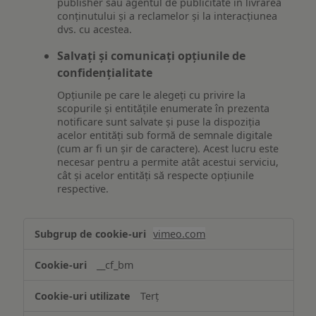
publisher sau agentul de publicitate în livrarea
conținutului și a reclamelor și la interacțiunea
dvs. cu acestea.
Salvați și comunicați opțiunile de
confidențialitate
Opțiunile pe care le alegeți cu privire la
scopurile și entitățile enumerate în prezenta
notificare sunt salvate și puse la dispoziția
acelor entități sub formă de semnale digitale
(cum ar fi un șir de caractere). Acest lucru este
necesar pentru a permite atât acestui serviciu,
cât și acelor entități să respecte opțiunile
respective.
Asigurarea
vimeo.com
funcționalităților
website-
__cf_bm
ului
Terț