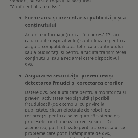
Vendori, pe care o regăsiți la secțiunea
“Confidențialitatea dvs.”.
Furnizarea și prezentarea publicității și a
conținutului
Anumite informații (cum ar fi o adresă IP sau
capacitățile dispozitivului) sunt utilizate pentru a
asigura compatibilitatea tehnică a conținutului
sau a publicității și pentru a facilita transmiterea
conținutului sau a reclamei către dispozitivul
dvs.
Asigurarea securității, prevenirea și
detectarea fraudei și corectarea erorilor
Datele dvs. pot fi utilizate pentru a monitoriza și
preveni activitatea neobișnuită și posibil
frauduloasă (de exemplu, cu privire la
publicitate, clicuri efectuate de roboți pe
reclame) și pentru a se asigura că sistemele și
procesele funcționează corect și sigur. De
asemenea, pot fi utilizate pentru a corecta orice
probleme care pot fi întâmpinate de dvs.,