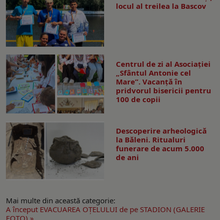
locul al treilea la Bascov
Centrul de zi al Asociației
„Sfântul Antonie cel
Mare”. Vacanță în
pridvorul bisericii pentru
100 de copii
Descoperire arheologică
la Băleni. Ritualuri
funerare de acum 5.000
de ani
Mai multe din această categorie:
A început EVACUAREA OŢELULUI de pe STADION (GALERIE
FOTO) »