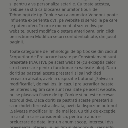
si pentru a va personaliza setarile. Cu toate acestea,
trebuie sa stiti ca blocarea anumitor tipuri de
Tehnologii de tip Cookie sau a anumitor Vendor-i poate
influenta experienta dvs. pe website si serviciile pe care
le putem oferi. In orice moment al vizitei dvs. pe
website, puteti modifica o setare anterioara, prin click
pe sectiunea Modifica setari confidentialitate, din josul
paginii.
Toate categoriile de Tehnologii de tip Cookie din cadrul
Scopurilor de Prelucrare bazate pe Consimtamant sunt
presetate INACTIVE pe acest website (cu exceptia celor
strict necesare pentru functionarea website-ului). Daca
doriti sa pastrati aceste presetari si sa inchideti
fereastra afisata, aveti la dispozitie butonul „Salveaza
modificarile”, de mai jos. In cazul prelucrarilor bazate
pe Interes Legitim care sunt realizate pe acest website,
nu se plaseaza fisiere de tip Cookie si nu este necesar
acordul dvs. Daca doriti sa pastrati aceste presetari si
sa inchideti fereastra afisata, aveti la dispozitie butonul
„Salveaza modificarile”, de mai jos. Cu titlu de exceptie,
in cazul in care considerati ca, pentru o anume
prelucrare de date, intr-un anumit scop, interesul dvs.
prevaleaza interesului legitim al Vendor-ului respectiv,