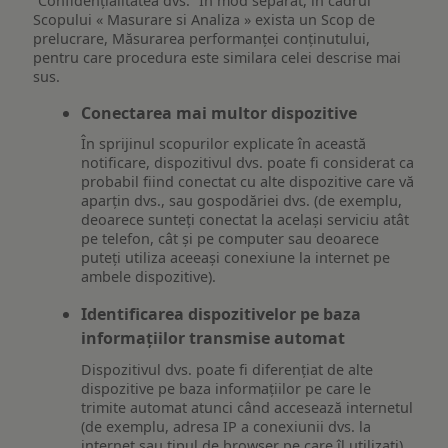
“Confidențialitatea dvs.” In mod separat, in cadrul
Scopului « Masurare si Analiza » exista un Scop de
prelucrare, Măsurarea performanței conținutului,
pentru care procedura este similara celei descrise mai
sus.
Conectarea mai multor dispozitive
În sprijinul scopurilor explicate în această
notificare, dispozitivul dvs. poate fi considerat ca
probabil fiind conectat cu alte dispozitive care vă
aparțin dvs., sau gospodăriei dvs. (de exemplu,
deoarece sunteți conectat la același serviciu atât
pe telefon, cât și pe computer sau deoarece
puteți utiliza aceeași conexiune la internet pe
ambele dispozitive).
Identificarea dispozitivelor pe baza
informațiilor transmise automat
Dispozitivul dvs. poate fi diferențiat de alte
dispozitive pe baza informațiilor pe care le
trimite automat atunci când accesează internetul
(de exemplu, adresa IP a conexiunii dvs. la
internet sau tipul de browser pe care îl utilizați)