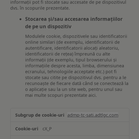
informații pot fi stocate sau accesate de pe dispozitivul
dvs. în scopurile prezentate.
Stocarea și/sau accesarea informațiilor
de pe un dispozitiv
Modulele cookie, dispozitivele sau identificatorii
online similari (de exemplu, identificatorii de
autentificare, identificatorii alocați aleatoriu,
identificatorii de rețea) împreună cu alte
informații (de exemplu, tipul browserului și
informațiile despre acesta, limba, dimensiunea
ecranului, tehnologiile acceptate etc.) pot fi
stocate sau citite pe dispozitivul dvs. pentru a le
recunoaște de fiecare dată când se conectează la
o aplicație sau la un site web, pentru unul sau
mai multe scopuri prezentate aici.
Stocarea
admp-tc-sati.adtlgc.com
și/sau
accesarea
cX_P
informațiilor
de