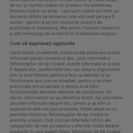
de noi și numite cookie-uri primare. De asemenea,
folosim cookie-uri terțe - care sunt cookie-uri dintr-un
domeniu diferit de domeniul site-ului web pe care îl
vizitați - pentru a sprijini eforturile noastre de
publicitate și marketing. Mai precis, folosim cookie-uri
și alte tehnologii de urmărire în următoarele scopuri:
Cum vă exprimați opțiunile
Cand vizitati un website, acesta poate plasa sau accesa
informatii pe/din browserul dvs., prin intermediul
Tehnologiilor de tip Cookie. Aceste informatii ar putea
fi despre dvs., preferintele dvs. sau despre dispozitivul
dvs. si sunt folosite pentru a face ca website-ul sa
functioneze asa cum va asteptati, pentru a va oferi
publicitate personalizata si pentru a va oferi
functionalitati aferente retelelor de socializare. De
obicei, informatiile nu va identifica direct, dar pot retine
anumite informatii despre dvs. pentru a va oferi o
experienta web mai personalizata. Puteti alege sa nu
permiteti folosirea Tehnologiilor de tip Cookie in
anumite scopuri. Dati click pe diferitele rubrici ale
categoriilor de mai jos pentru a afla mai multe despre
scopurile in care putem folosi Tehnologii de tip Cookie