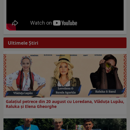
Ultimele Ştiri
Galaţiul petrece din 20 august cu Loredana, Vlăduța Lupău,
Raluka și Elena Gheorghe