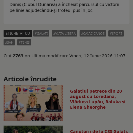
Daniș (Clubul Dunărea) a încheiat parcursul cu victorii
pe linie adjudecându-și trofeul pus în joc.
ETICHETAT CU
GALATI
VIATA LIBERA
CAIAC CANOE
SPORT
SAH
TENIS
Citit
2763
ori
Ultima modificare Vineri, 12 Iunie 2026 11:07
Articole înrudite
Galaţiul petrece din 20
august cu Loredana,
Vlăduța Lupău, Raluka și
Elena Gheorghe
Canotorii de la CSS Galați,