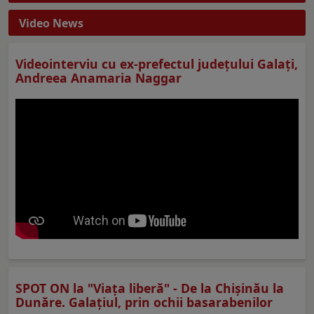
Video News
Videointerviu cu ex-prefectul judeţului Galaţi,
Andreea Anamaria Naggar
SPOT ON la "Viaţa liberă" - De la Chișinău la
Dunăre. Galațiul, prin ochii basarabenilor