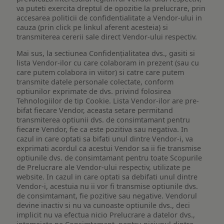
va puteti exercita dreptul de opozitie la prelucrare, prin
accesarea politicii de confidentialitate a Vendor-ului in
cauza (prin click pe linkul aferent acesteia) si
transmiterea cererii sale direct Vendor-ului respectiv.
Mai sus, la sectiunea Confidențialitatea dvs., gasiti si
lista Vendor-ilor cu care colaboram in prezent (sau cu
care putem colabora in viitor) si catre care putem
transmite datele personale colectate, conform
optiunilor exprimate de dvs. privind folosirea
Tehnologiilor de tip Cookie. Lista Vendor-ilor are pre-
bifat fiecare Vendor, aceasta setare permitand
transmiterea optiunii dvs. de consimtamant pentru
fiecare Vendor, fie ca este pozitiva sau negativa. In
cazul in care optati sa bifati unul dintre Vendor-i, va
exprimati acordul ca acestui Vendor sa ii fie transmise
optiunile dvs. de consimtamant pentru toate Scopurile
de Prelucrare ale Vendor-ului respectiv, utilizate pe
website. In cazul in care optati sa debifati unul dintre
Vendor-i, acestuia nu ii vor fi transmise optiunile dvs.
de consimtamant, fie pozitive sau negative. Vendorul
devine inactiv si nu va cunoaste optiunile dvs., deci
implicit nu va efectua nicio Prelucrare a datelor dvs.,