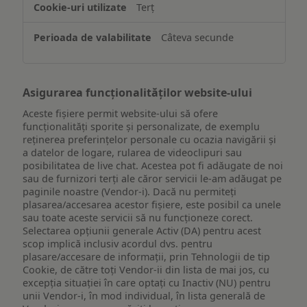
Terț
pe
un
Câteva secunde
dispozitiv
Asigurarea funcționalităților website-ului
Aceste fișiere permit website-ului să ofere
funcționalități sporite și personalizate, de exemplu
reţinerea preferinţelor personale cu ocazia navigării și
a datelor de logare, rularea de videoclipuri sau
posibilitatea de live chat. Acestea pot fi adăugate de noi
sau de furnizori terți ale căror servicii le-am adăugat pe
paginile noastre (Vendor-i). Dacă nu permiteți
plasarea/accesarea acestor fișiere, este posibil ca unele
sau toate aceste servicii să nu funcționeze corect.
Selectarea opțiunii generale Activ (DA) pentru acest
scop implică inclusiv acordul dvs. pentru
plasare/accesare de informații, prin Tehnologii de tip
Cookie, de către toți Vendor-ii din lista de mai jos, cu
excepția situației în care optați cu Inactiv (NU) pentru
unii Vendor-i, în mod individual, în lista generală de