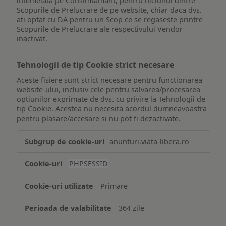
intemeiata pe Consimtamant, pentru niciunul dintre
Scopurile de Prelucrare de pe website, chiar daca dvs.
ati optat cu DA pentru un Scop ce se regaseste printre
Scopurile de Prelucrare ale respectivului Vendor
inactivat.
Tehnologii de tip Cookie strict necesare
Aceste fisiere sunt strict necesare pentru functionarea
website-ului, inclusiv cele pentru salvarea/procesarea
optiunilor exprimate de dvs. cu privire la Tehnologii de
tip Cookie. Acestea nu necesita acordul dumneavoastra
pentru plasare/accesare si nu pot fi dezactivate.
Tehnologii
anunturi.viata-libera.ro
de
tip
PHPSESSID
Cookie
strict
Primare
necesare
364 zile