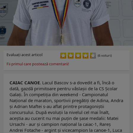
Evaluaţi acest articol
(6 voturi)
Fii primul care postează comentarii!
CAIAC CANOE
. Lacul Bascov s-a dovedit a fi, încă o
dată, gazdă primitoare pentru vâslașii de la CS Școlar
Galați. În competiția din weekend - Campionatul
Naţional de maraton, sportivii pregătiți de Adina, Andra
și Adrian Maftei s-au aflat printre protagoniștii
concursului. După evoluții la nivelul cel mai înalt,
aceștia au cucerit nu mai puțin de şase medalii: Matei
Ursachi - aur și campion național la caiac-1, Rareș
Andrei Fotache - argint și vicecampion la canoe-1, Luca