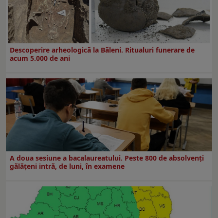
Descoperire arheologică la Băleni. Ritualuri funerare de
acum 5.000 de ani
A doua sesiune a bacalaureatului. Peste 800 de absolvenţi
gălăţeni intră, de luni, în examene