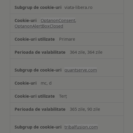
viata-libera.ro
OptanonConsent
,
OptanonAlertBoxClosed
Primare
364 zile, 364 zile
quantserve.com
mc, d
Terț
365 zile, 90 zile
tribalfusion.com