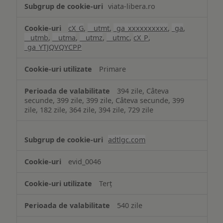
viata-libera.ro
cX_G
,
__utmt
,
_ga_xxxxxxxxxx
,
_ga
,
__utmb
,
__utma
,
__utmz
,
__utmc
,
cX_P
,
_ga_YTJQVQYCPP
Primare
394 zile, Câteva
secunde, 399 zile, 399 zile, Câteva secunde, 399
zile, 182 zile, 364 zile, 394 zile, 729 zile
adtlgc.com
evid_0046
Terț
540 zile