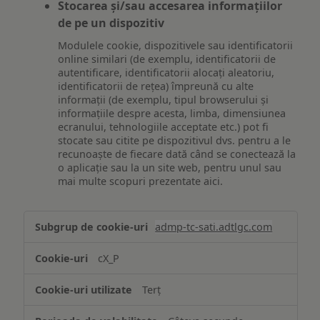
Stocarea și/sau accesarea informațiilor
de pe un dispozitiv
Modulele cookie, dispozitivele sau identificatorii
online similari (de exemplu, identificatorii de
autentificare, identificatorii alocați aleatoriu,
identificatorii de rețea) împreună cu alte
informații (de exemplu, tipul browserului și
informațiile despre acesta, limba, dimensiunea
ecranului, tehnologiile acceptate etc.) pot fi
stocate sau citite pe dispozitivul dvs. pentru a le
recunoaște de fiecare dată când se conectează la
o aplicație sau la un site web, pentru unul sau
mai multe scopuri prezentate aici.
Stocarea
admp-tc-sati.adtlgc.com
și/sau
accesarea
cX_P
informațiilor
de
Terț
pe
un