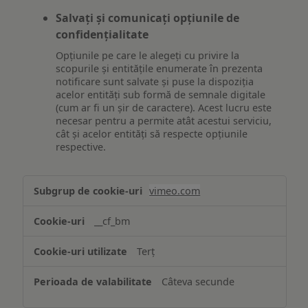
Salvați și comunicați opțiunile de
confidențialitate
Opțiunile pe care le alegeți cu privire la
scopurile și entitățile enumerate în prezenta
notificare sunt salvate și puse la dispoziția
acelor entități sub formă de semnale digitale
(cum ar fi un șir de caractere). Acest lucru este
necesar pentru a permite atât acestui serviciu,
cât și acelor entități să respecte opțiunile
respective.
Asigurarea
vimeo.com
funcționalităților
website-
__cf_bm
ului
Terț
Câteva secunde