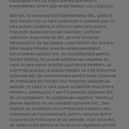
cauza (prin click pe linkul aferent acesteia) si
transmiterea cererii sale direct Vendor-ului respectiv.
Mai sus, la sectiunea Confidențialitatea dvs., gasiti si
lista Vendor-ilor cu care colaboram in prezent (sau cu
care putem colabora in viitor) si catre care putem
transmite datele personale colectate, conform
optiunilor exprimate de dvs. privind folosirea
Tehnologiilor de tip Cookie. Lista Vendor-ilor are pre-
bifat fiecare Vendor, aceasta setare permitand
transmiterea optiunii dvs. de consimtamant pentru
fiecare Vendor, fie ca este pozitiva sau negativa. In
cazul in care optati sa bifati unul dintre Vendor-i, va
exprimati acordul ca acestui Vendor sa ii fie transmise
optiunile dvs. de consimtamant pentru toate Scopurile
de Prelucrare ale Vendor-ului respectiv, utilizate pe
website. In cazul in care optati sa debifati unul dintre
Vendor-i, acestuia nu ii vor fi transmise optiunile dvs.
de consimtamant, fie pozitive sau negative. Vendorul
devine inactiv si nu va cunoaste optiunile dvs., deci
implicit nu va efectua nicio Prelucrare a datelor dvs.,
intemeiata pe Consimtamant, pentru niciunul dintre
Scopurile de Prelucrare de pe website, chiar daca dvs.
ati optat cu DA pentru un Scop ce se regaseste printre