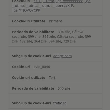
cX_G
,
__utmt
,
_ga_xxxxxxxxxx
,
_ga
,
__utmb
,
__utma
,
__utmz
,
__utmc
,
cX_P
,
_ga_YTJQVQYCPP
Primare
394 zile, Câteva
secunde, 399 zile, 399 zile, Câteva secunde, 399
zile, 182 zile, 364 zile, 394 zile, 729 zile
adtlgc.com
evid_0046
Terț
540 zile
trafic.ro