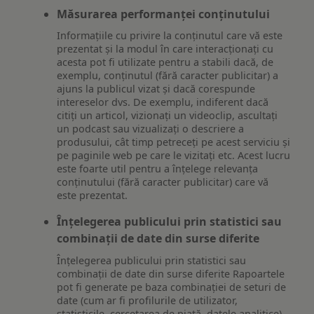
Măsurarea performanței conținutului
Informațiile cu privire la conținutul care vă este
prezentat și la modul în care interacționați cu
acesta pot fi utilizate pentru a stabili dacă, de
exemplu, conținutul (fără caracter publicitar) a
ajuns la publicul vizat și dacă corespunde
intereselor dvs. De exemplu, indiferent dacă
citiți un articol, vizionați un videoclip, ascultați
un podcast sau vizualizați o descriere a
produsului, cât timp petreceți pe acest serviciu și
pe paginile web pe care le vizitați etc. Acest lucru
este foarte util pentru a înțelege relevanța
conținutului (fără caracter publicitar) care vă
este prezentat.
Înțelegerea publicului prin statistici sau
combinații de date din surse diferite
Înțelegerea publicului prin statistici sau
combinații de date din surse diferite Rapoartele
pot fi generate pe baza combinației de seturi de
date (cum ar fi profilurile de utilizator,
statisticile, cercetarea de piață, datele analitice)