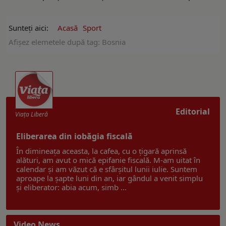
Sunteți aici:
Acasă
Sport
Afişez elemetele după tag: Bosnia
Editorial
Viaţa Liberă
Eliberarea din iobăgia fiscală
În dimineața aceasta, la cafea, cu o țigară aprinsă
alături, am avut o mică epifanie fiscală. M-am uitat în
calendar și am văzut că e sfârșitul lunii iulie. Suntem
aproape la șapte luni din an, iar gândul a venit simplu
și eliberator: abia acum, simb ...
Video News