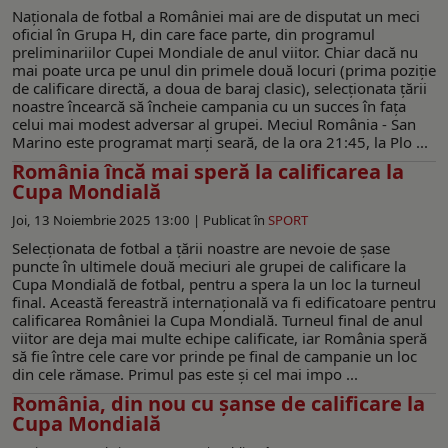
Naționala de fotbal a României mai are de disputat un meci
oficial în Grupa H, din care face parte, din programul
preliminariilor Cupei Mondiale de anul viitor. Chiar dacă nu
mai poate urca pe unul din primele două locuri (prima poziție
de calificare directă, a doua de baraj clasic), selecționata țării
noastre încearcă să încheie campania cu un succes în fața
celui mai modest adversar al grupei. Meciul România - San
Marino este programat marți seară, de la ora 21:45, la Plo ...
România încă mai speră la calificarea la
Cupa Mondială
Joi, 13 Noiembrie 2025 13:00 |
Publicat în
SPORT
Selecționata de fotbal a țării noastre are nevoie de șase
puncte în ultimele două meciuri ale grupei de calificare la
Cupa Mondială de fotbal, pentru a spera la un loc la turneul
final. Această fereastră internațională va fi edificatoare pentru
calificarea României la Cupa Mondială. Turneul final de anul
viitor are deja mai multe echipe calificate, iar România speră
să fie între cele care vor prinde pe final de campanie un loc
din cele rămase. Primul pas este și cel mai impo ...
România, din nou cu șanse de calificare la
Cupa Mondială