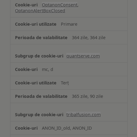
OptanonConsent
,
OptanonAlertBoxClosed
Primare
364 zile, 364 zile
quantserve.com
mc, d
Terț
365 zile, 90 zile
tribalfusion.com
ANON_ID_old, ANON_ID