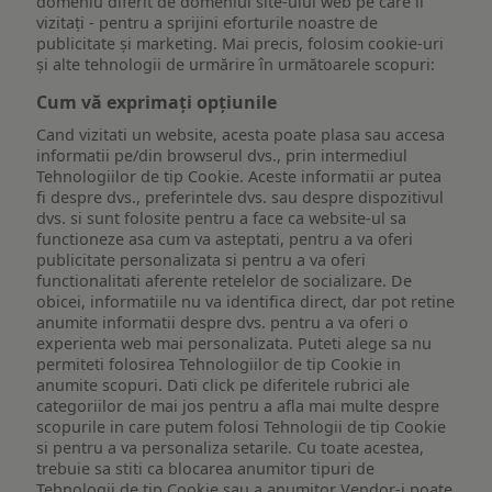
domeniu diferit de domeniul site-ului web pe care îl
vizitați - pentru a sprijini eforturile noastre de
publicitate și marketing. Mai precis, folosim cookie-uri
și alte tehnologii de urmărire în următoarele scopuri:
Cum vă exprimați opțiunile
Cand vizitati un website, acesta poate plasa sau accesa
informatii pe/din browserul dvs., prin intermediul
Tehnologiilor de tip Cookie. Aceste informatii ar putea
fi despre dvs., preferintele dvs. sau despre dispozitivul
dvs. si sunt folosite pentru a face ca website-ul sa
functioneze asa cum va asteptati, pentru a va oferi
publicitate personalizata si pentru a va oferi
functionalitati aferente retelelor de socializare. De
obicei, informatiile nu va identifica direct, dar pot retine
anumite informatii despre dvs. pentru a va oferi o
experienta web mai personalizata. Puteti alege sa nu
permiteti folosirea Tehnologiilor de tip Cookie in
anumite scopuri. Dati click pe diferitele rubrici ale
categoriilor de mai jos pentru a afla mai multe despre
scopurile in care putem folosi Tehnologii de tip Cookie
si pentru a va personaliza setarile. Cu toate acestea,
trebuie sa stiti ca blocarea anumitor tipuri de
Tehnologii de tip Cookie sau a anumitor Vendor-i poate