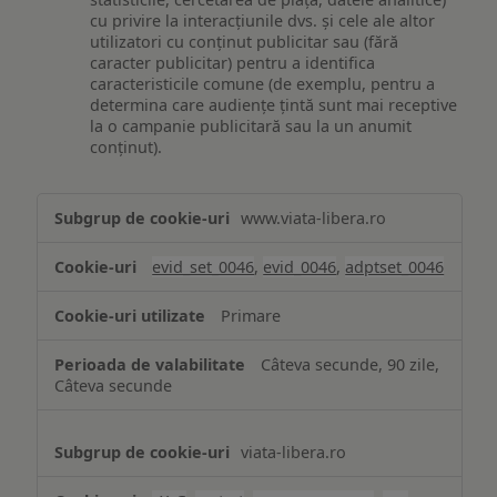
cu privire la interacțiunile dvs. și cele ale altor
utilizatori cu conținut publicitar sau (fără
caracter publicitar) pentru a identifica
caracteristicile comune (de exemplu, pentru a
determina care audiențe țintă sunt mai receptive
la o campanie publicitară sau la un anumit
conținut).
Măsurare
www.viata-libera.ro
și
analiză
evid_set_0046
,
evid_0046
,
adptset_0046
Primare
Câteva secunde, 90 zile,
Câteva secunde
viata-libera.ro