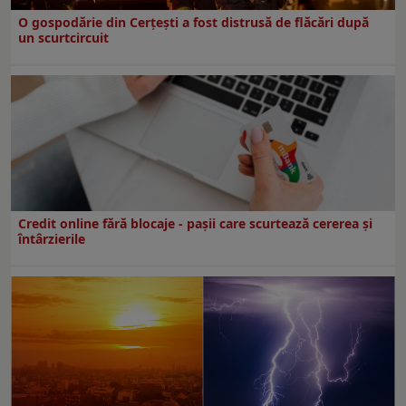
O gospodărie din Cerțești a fost distrusă de flăcări după
un scurtcircuit
Credit online fără blocaje - pașii care scurtează cererea și
întârzierile