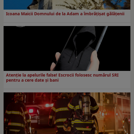
Icoana Maicii Domnului de la Adam a îmbrățișat gălățenii
Atenție la apelurile false! Escrocii folosesc numărul SRI
pentru a cere date și bani