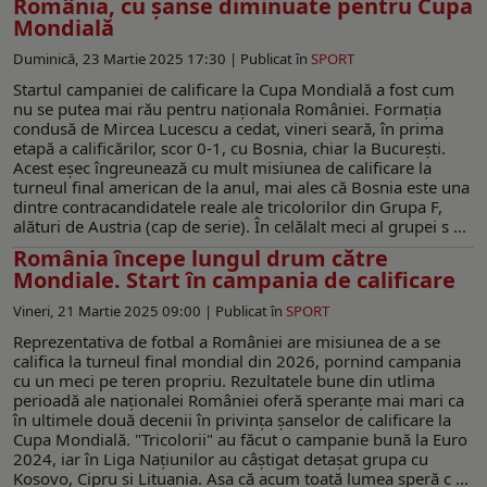
România, cu șanse diminuate pentru Cupa
Mondială
Duminică, 23 Martie 2025 17:30 |
Publicat în
SPORT
Startul campaniei de calificare la Cupa Mondială a fost cum
nu se putea mai rău pentru naționala României. Formația
condusă de Mircea Lucescu a cedat, vineri seară, în prima
etapă a calificărilor, scor 0-1, cu Bosnia, chiar la București.
Acest eșec îngreunează cu mult misiunea de calificare la
turneul final american de la anul, mai ales că Bosnia este una
dintre contracandidatele reale ale tricolorilor din Grupa F,
alături de Austria (cap de serie). În celălalt meci al grupei s ...
România începe lungul drum către
Mondiale. Start în campania de calificare
Vineri, 21 Martie 2025 09:00 |
Publicat în
SPORT
Reprezentativa de fotbal a României are misiunea de a se
califica la turneul final mondial din 2026, pornind campania
cu un meci pe teren propriu. Rezultatele bune din utlima
perioadă ale naționalei României oferă speranțe mai mari ca
în ultimele două decenii în privinţa șanselor de calificare la
Cupa Mondială. "Tricolorii" au făcut o campanie bună la Euro
2024, iar în Liga Națiunilor au câștigat detașat grupa cu
Kosovo, Cipru și Lituania. Așa că acum toată lumea speră c ...