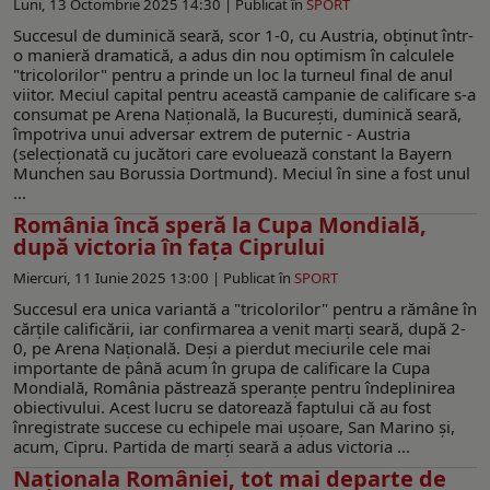
Luni, 13 Octombrie 2025 14:30 |
Publicat în
SPORT
Succesul de duminică seară, scor 1-0, cu Austria, obținut într-
o manieră dramatică, a adus din nou optimism în calculele
"tricolorilor" pentru a prinde un loc la turneul final de anul
viitor. Meciul capital pentru această campanie de calificare s-a
consumat pe Arena Națională, la București, duminică seară,
împotriva unui adversar extrem de puternic - Austria
(selecționată cu jucători care evoluează constant la Bayern
Munchen sau Borussia Dortmund). Meciul în sine a fost unul
...
România încă speră la Cupa Mondială,
după victoria în faţa Ciprului
Miercuri, 11 Iunie 2025 13:00 |
Publicat în
SPORT
Succesul era unica variantă a "tricolorilor" pentru a rămâne în
cărțile calificării, iar confirmarea a venit marți seară, după 2-
0, pe Arena Națională. Deși a pierdut meciurile cele mai
importante de până acum în grupa de calificare la Cupa
Mondială, România păstrează speranțe pentru îndeplinirea
obiectivului. Acest lucru se datorează faptului că au fost
înregistrate succese cu echipele mai ușoare, San Marino și,
acum, Cipru. Partida de marți seară a adus victoria ...
Naţionala României, tot mai departe de