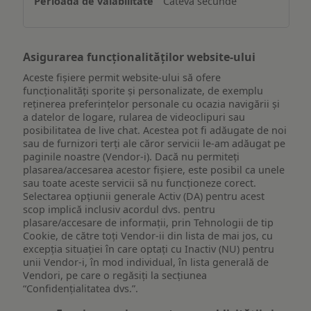
Câteva secunde
dispozitiv
Asigurarea funcționalităților website-ului
Aceste fișiere permit website-ului să ofere
funcționalități sporite și personalizate, de exemplu
reţinerea preferinţelor personale cu ocazia navigării și
a datelor de logare, rularea de videoclipuri sau
posibilitatea de live chat. Acestea pot fi adăugate de noi
sau de furnizori terți ale căror servicii le-am adăugat pe
paginile noastre (Vendor-i). Dacă nu permiteți
plasarea/accesarea acestor fișiere, este posibil ca unele
sau toate aceste servicii să nu funcționeze corect.
Selectarea opțiunii generale Activ (DA) pentru acest
scop implică inclusiv acordul dvs. pentru
plasare/accesare de informații, prin Tehnologii de tip
Cookie, de către toți Vendor-ii din lista de mai jos, cu
excepția situației în care optați cu Inactiv (NU) pentru
unii Vendor-i, în mod individual, în lista generală de
Vendori, pe care o regăsiți la secțiunea
“Confidențialitatea dvs.”.