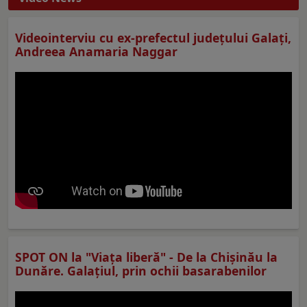
Videointerviu cu ex-prefectul judeţului Galaţi,
Andreea Anamaria Naggar
SPOT ON la "Viaţa liberă" - De la Chișinău la
Dunăre. Galațiul, prin ochii basarabenilor