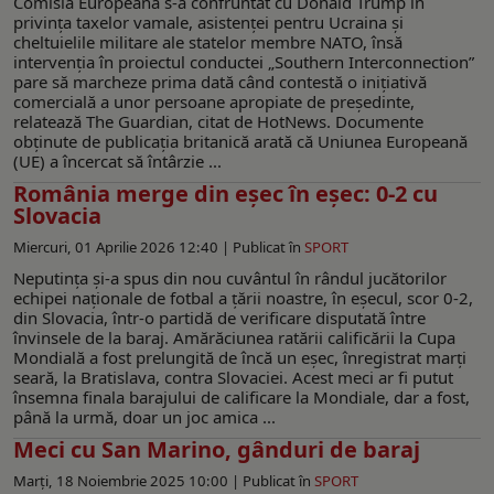
Comisia Europeană s-a confruntat cu Donald Trump în
privința taxelor vamale, asistenței pentru Ucraina și
cheltuielile militare ale statelor membre NATO, însă
intervenția în proiectul conductei „Southern Interconnection”
pare să marcheze prima dată când contestă o inițiativă
comercială a unor persoane apropiate de președinte,
relatează The Guardian, citat de HotNews. Documente
obținute de publicația britanică arată că Uniunea Europeană
(UE) a încercat să întârzie ...
România merge din eșec în eșec: 0-2 cu
Slovacia
Miercuri, 01 Aprilie 2026 12:40 |
Publicat în
SPORT
Neputința și-a spus din nou cuvântul în rândul jucătorilor
echipei naționale de fotbal a țării noastre, în eșecul, scor 0-2,
din Slovacia, într-o partidă de verificare disputată între
învinsele de la baraj. Amărăciunea ratării calificării la Cupa
Mondială a fost prelungită de încă un eșec, înregistrat marți
seară, la Bratislava, contra Slovaciei. Acest meci ar fi putut
însemna finala barajului de calificare la Mondiale, dar a fost,
până la urmă, doar un joc amica ...
Meci cu San Marino, gânduri de baraj
Marți, 18 Noiembrie 2025 10:00 |
Publicat în
SPORT