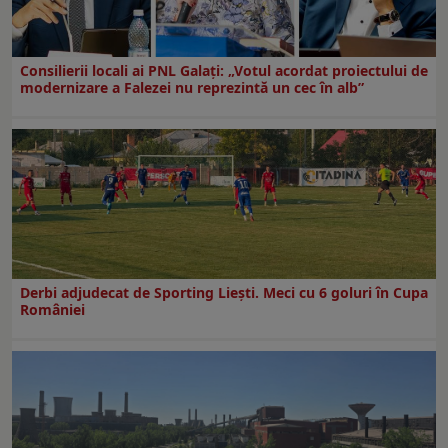
Consilierii locali ai PNL Galaţi: „Votul acordat proiectului de
modernizare a Falezei nu reprezintă un cec în alb”
Derbi adjudecat de Sporting Liești. Meci cu 6 goluri în Cupa
României