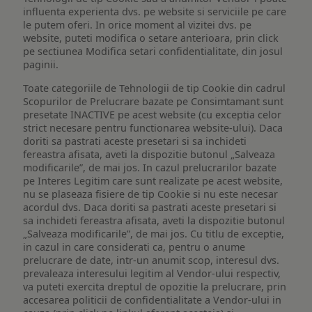
influenta experienta dvs. pe website si serviciile pe care
le putem oferi. In orice moment al vizitei dvs. pe
website, puteti modifica o setare anterioara, prin click
pe sectiunea Modifica setari confidentialitate, din josul
paginii.
Toate categoriile de Tehnologii de tip Cookie din cadrul
Scopurilor de Prelucrare bazate pe Consimtamant sunt
presetate INACTIVE pe acest website (cu exceptia celor
strict necesare pentru functionarea website-ului). Daca
doriti sa pastrati aceste presetari si sa inchideti
fereastra afisata, aveti la dispozitie butonul „Salveaza
modificarile”, de mai jos. In cazul prelucrarilor bazate
pe Interes Legitim care sunt realizate pe acest website,
nu se plaseaza fisiere de tip Cookie si nu este necesar
acordul dvs. Daca doriti sa pastrati aceste presetari si
sa inchideti fereastra afisata, aveti la dispozitie butonul
„Salveaza modificarile”, de mai jos. Cu titlu de exceptie,
in cazul in care considerati ca, pentru o anume
prelucrare de date, intr-un anumit scop, interesul dvs.
prevaleaza interesului legitim al Vendor-ului respectiv,
va puteti exercita dreptul de opozitie la prelucrare, prin
accesarea politicii de confidentialitate a Vendor-ului in