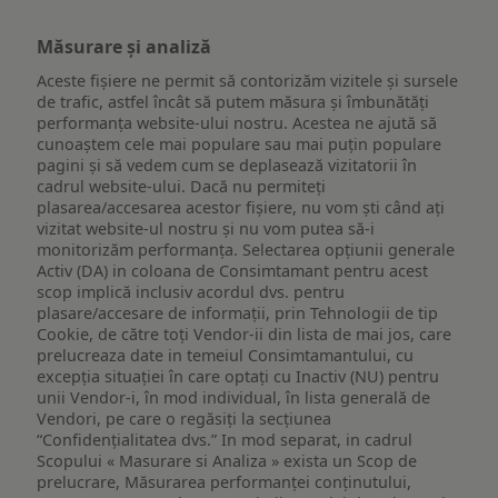
Măsurare și analiză
Aceste fișiere ne permit să contorizăm vizitele și sursele
de trafic, astfel încât să putem măsura și îmbunătăți
performanța website-ului nostru. Acestea ne ajută să
cunoaștem cele mai populare sau mai puțin populare
pagini și să vedem cum se deplasează vizitatorii în
cadrul website-ului. Dacă nu permiteți
plasarea/accesarea acestor fișiere, nu vom ști când ați
vizitat website-ul nostru și nu vom putea să-i
monitorizăm performanța. Selectarea opțiunii generale
Activ (DA) in coloana de Consimtamant pentru acest
scop implică inclusiv acordul dvs. pentru
plasare/accesare de informații, prin Tehnologii de tip
Cookie, de către toți Vendor-ii din lista de mai jos, care
prelucreaza date in temeiul Consimtamantului, cu
excepția situației în care optați cu Inactiv (NU) pentru
unii Vendor-i, în mod individual, în lista generală de
Vendori, pe care o regăsiți la secțiunea
“Confidențialitatea dvs.” In mod separat, in cadrul
Scopului « Masurare si Analiza » exista un Scop de
prelucrare, Măsurarea performanței conținutului,