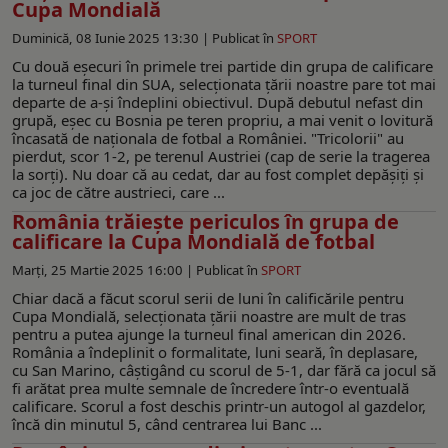
Cupa Mondială
Duminică, 08 Iunie 2025 13:30 |
Publicat în
SPORT
Cu două eșecuri în primele trei partide din grupa de calificare
la turneul final din SUA, selecționata țării noastre pare tot mai
departe de a-și îndeplini obiectivul. După debutul nefast din
grupă, eșec cu Bosnia pe teren propriu, a mai venit o lovitură
încasată de naționala de fotbal a României. "Tricolorii" au
pierdut, scor 1-2, pe terenul Austriei (cap de serie la tragerea
la sorți). Nu doar că au cedat, dar au fost complet depășiți și
ca joc de către austrieci, care ...
România trăiește periculos în grupa de
calificare la Cupa Mondială de fotbal
Marți, 25 Martie 2025 16:00 |
Publicat în
SPORT
Chiar dacă a făcut scorul serii de luni în calificările pentru
Cupa Mondială, selecționata țării noastre are mult de tras
pentru a putea ajunge la turneul final american din 2026.
România a îndeplinit o formalitate, luni seară, în deplasare,
cu San Marino, câștigând cu scorul de 5-1, dar fără ca jocul să
fi arătat prea multe semnale de încredere într-o eventuală
calificare. Scorul a fost deschis printr-un autogol al gazdelor,
încă din minutul 5, când centrarea lui Banc ...