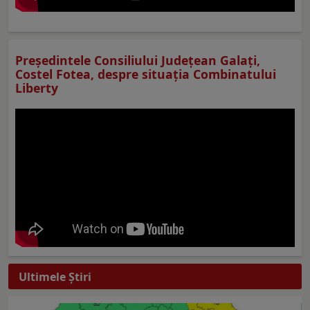
Preşedintele Consiliului Judeţean Galaţi,
Costel Fotea, despre situaţia Combinatului
Liberty
Ultimele Ştiri