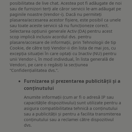
posibilitatea de live chat. Acestea pot fi adăugate de noi
sau de furnizori terți ale căror servicii le-am adăugat pe
paginile noastre (Vendor-i). Dacă nu permiteți
plasarea/accesarea acestor fișiere, este posibil ca unele
sau toate aceste servicii să nu funcționeze corect.
Selectarea opțiunii generale Activ (DA) pentru acest
scop implică inclusiv acordul dvs. pentru
plasare/accesare de informații, prin Tehnologii de tip
Cookie, de către toți Vendor-ii din lista de mai jos, cu
excepția situației în care optați cu Inactiv (NU) pentru
unii Vendor-i, în mod individual, în lista generală de
Vendori, pe care o regăsiți la secțiunea
“Confidențialitatea dvs.”.
Furnizarea și prezentarea publicității și a
conținutului
Anumite informații (cum ar fi o adresă IP sau
capacitățile dispozitivului) sunt utilizate pentru a
asigura compatibilitatea tehnică a conținutului
sau a publicității și pentru a facilita transmiterea
conținutului sau a reclamei către dispozitivul
dvs.