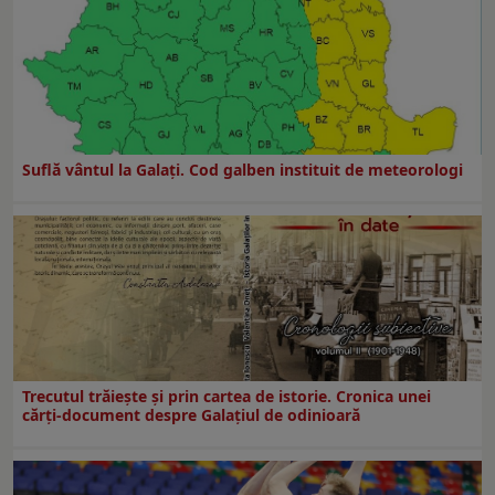
Suflă vântul la Galaţi. Cod galben instituit de meteorologi
Trecutul trăiește și prin cartea de istorie. Cronica unei
cărți-document despre Galațiul de odinioară