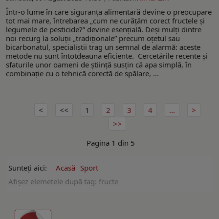
Într-o lume în care siguranța alimentară devine o preocupare
tot mai mare, întrebarea „cum ne curățăm corect fructele și
legumele de pesticide?” devine esențială. Deși mulți dintre
noi recurg la soluții „tradiționale” precum oțetul sau
bicarbonatul, specialiștii trag un semnal de alarmă: aceste
metode nu sunt întotdeauna eficiente. Cercetările recente și
sfaturile unor oameni de știință susțin că apa simplă, în
combinație cu o tehnică corectă de spălare, ...
1
2
3
4
...
Pagina 1 din 5
Sunteți aici:
Acasă
Sport
Afişez elemetele după tag: fructe