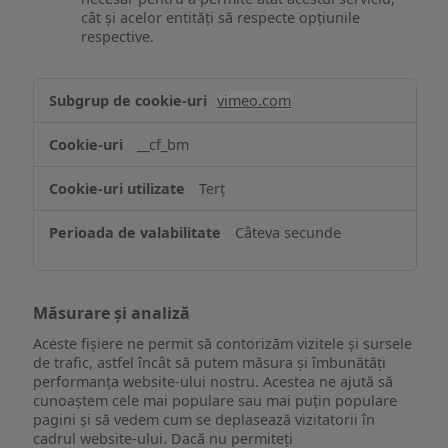
cât și acelor entități să respecte opțiunile
respective.
Asigurarea
vimeo.com
funcționalităților
website-
__cf_bm
ului
Terț
Câteva secunde
Măsurare și analiză
Aceste fișiere ne permit să contorizăm vizitele și sursele
de trafic, astfel încât să putem măsura și îmbunătăți
performanța website-ului nostru. Acestea ne ajută să
cunoaștem cele mai populare sau mai puțin populare
pagini și să vedem cum se deplasează vizitatorii în
cadrul website-ului. Dacă nu permiteți