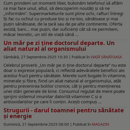
Cum prindem un moment liber, butonăm telefonul să aflăm
ce mai face unul, altul, să descoperim noutăți și să ne
„informăm”. Supermarketurile sunt pline ochi, rafturi întregi
îți fac cu ochiul cu produse bio și ne-bio, sănătoase și mai
puțin sănătoase, de la țară sau de pe alte continente. Oferta
există, bani… mai puțin, dar suficienți cât să ne permitem,
măcar teoretic, un stil de viață sănă ...
Un măr pe zi ține doctorul departe. Un
aliat natural al organismului
Sâmbătă, 27 Septembrie 2025 10:30 |
Publicat în
VIAŢĂ SĂNĂTOASA
Celebrul proverb „Un măr pe zi ține doctorul departe” nu este
doar o expresie populară, ci reflectă adevăratele beneficii ale
acestui fruct pentru sănătate. Merele sunt bogate în vitamine,
minerale și fibre, fiind un aliat natural al organismului, atât
pentru prevenirea bolilor cronice, cât și pentru menținerea
unei stări generale de bine. Consumul regulat de mere poate
sprijini sistemul imunitar datorită vitaminei C și a
antioxidanților pe care îi conțin. Acești compuș ...
Strugurii - darul toamnei pentru sănătate
și energie
Duminică, 21 Septembrie 2025 08:00 |
Publicat în
MAGAZIN