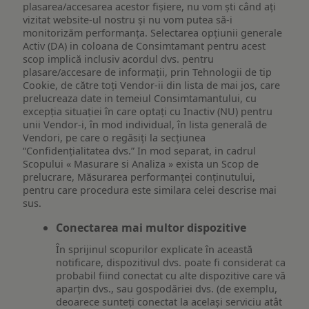
plasarea/accesarea acestor fișiere, nu vom ști când ați
vizitat website-ul nostru și nu vom putea să-i
monitorizăm performanța. Selectarea opțiunii generale
Activ (DA) in coloana de Consimtamant pentru acest
scop implică inclusiv acordul dvs. pentru
plasare/accesare de informații, prin Tehnologii de tip
Cookie, de către toți Vendor-ii din lista de mai jos, care
prelucreaza date in temeiul Consimtamantului, cu
excepția situației în care optați cu Inactiv (NU) pentru
unii Vendor-i, în mod individual, în lista generală de
Vendori, pe care o regăsiți la secțiunea
“Confidențialitatea dvs.” In mod separat, in cadrul
Scopului « Masurare si Analiza » exista un Scop de
prelucrare, Măsurarea performanței conținutului,
pentru care procedura este similara celei descrise mai
sus.
Conectarea mai multor dispozitive
În sprijinul scopurilor explicate în această
notificare, dispozitivul dvs. poate fi considerat ca
probabil fiind conectat cu alte dispozitive care vă
aparțin dvs., sau gospodăriei dvs. (de exemplu,
deoarece sunteți conectat la același serviciu atât