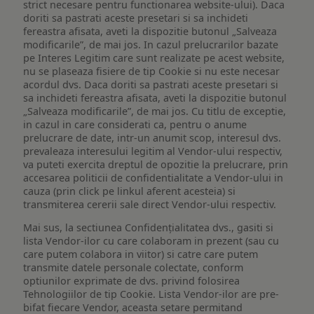
strict necesare pentru functionarea website-ului). Daca
doriti sa pastrati aceste presetari si sa inchideti
fereastra afisata, aveti la dispozitie butonul „Salveaza
modificarile”, de mai jos. In cazul prelucrarilor bazate
pe Interes Legitim care sunt realizate pe acest website,
nu se plaseaza fisiere de tip Cookie si nu este necesar
acordul dvs. Daca doriti sa pastrati aceste presetari si
sa inchideti fereastra afisata, aveti la dispozitie butonul
„Salveaza modificarile”, de mai jos. Cu titlu de exceptie,
in cazul in care considerati ca, pentru o anume
prelucrare de date, intr-un anumit scop, interesul dvs.
prevaleaza interesului legitim al Vendor-ului respectiv,
va puteti exercita dreptul de opozitie la prelucrare, prin
accesarea politicii de confidentialitate a Vendor-ului in
cauza (prin click pe linkul aferent acesteia) si
transmiterea cererii sale direct Vendor-ului respectiv.
Mai sus, la sectiunea Confidențialitatea dvs., gasiti si
lista Vendor-ilor cu care colaboram in prezent (sau cu
care putem colabora in viitor) si catre care putem
transmite datele personale colectate, conform
optiunilor exprimate de dvs. privind folosirea
Tehnologiilor de tip Cookie. Lista Vendor-ilor are pre-
bifat fiecare Vendor, aceasta setare permitand