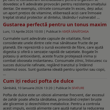
dovedesc a fi adevărate provocări pentru rezistența smalțului
dentar. De exemplu, citricele consumate în exces, deși aduc
un aport prețios de vitamine, eliberează acizi care înmoaie
treptat stratul protector al dintelui, lăsându-l vulnerabil ...
Gustarea perfectă pentru un tonus maxim
Luni, 13 Aprilie 2026 10:00 |
Publicat în
VIAŢĂ SĂNĂTOASA
Curmalele sunt adevărate capsule de vitalitate, fiind
considerate unele dintre cele mai sănătoase fructe de pe
planetă. Ele reprezintă o sursă excelentă de fibre, care ajută
digestia și oferă o senzație rapidă de sațietate. Bogate în
potasiu și antioxidanți, aceste fructe protejează inima și
combat oboseala instantaneu. Consumate zilnic, înlocuiesc cu
succes dulciurile rafinate, reglând tranzitul și întărind
sistemul osos. Sunt gustarea ideală pentru sportivi sau copii,
...
Cum iți reduci pofta de dulce
Sâmbătă, 10 Ianuarie 2026 13:20 |
Publicat în
SFATURI
Pofta de dulce este un obicei alimentar frecvent, dar excesul
de zahăr poate afecta sănătatea, provocând creșteri bruște
ale glicemiei și dezechilibre metabolice. Pentru a controla
acest impuls, există alimente care ajută natural la reducerea