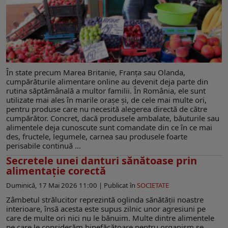
În state precum Marea Britanie, Franța sau Olanda,
cumpărăturile alimentare online au devenit deja parte din
rutina săptămânală a multor familii. În România, ele sunt
utilizate mai ales în marile orașe și, de cele mai multe ori,
pentru produse care nu necesită alegerea directă de către
cumpărător. Concret, dacă produsele ambalate, băuturile sau
alimentele deja cunoscute sunt comandate din ce în ce mai
des, fructele, legumele, carnea sau produsele foarte
perisabile continuă ...
Secretele unei danturi sănătoase prin
alimentație corectă
Duminică, 17 Mai 2026 11:00 |
Publicat în
SOCIETATE
Zâmbetul strălucitor reprezintă oglinda sănătății noastre
interioare, însă acesta este supus zilnic unor agresiuni pe
care de multe ori nici nu le bănuim. Multe dintre alimentele
pe care le considerăm binefăcătoare pentru organism se