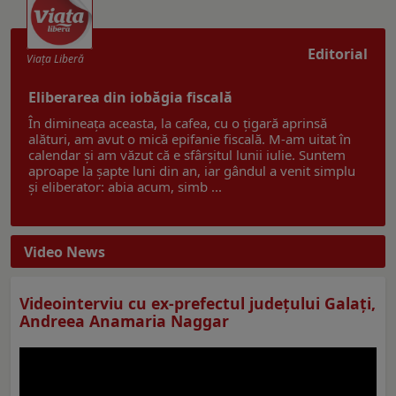
Editorial
Viaţa Liberă
Eliberarea din iobăgia fiscală
În dimineața aceasta, la cafea, cu o țigară aprinsă
alături, am avut o mică epifanie fiscală. M-am uitat în
calendar și am văzut că e sfârșitul lunii iulie. Suntem
aproape la șapte luni din an, iar gândul a venit simplu
și eliberator: abia acum, simb ...
Video News
Videointerviu cu ex-prefectul judeţului Galaţi,
Andreea Anamaria Naggar