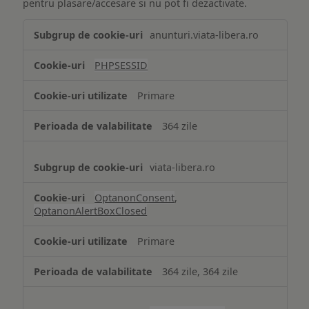
pentru plasare/accesare si nu pot fi dezactivate.
Tehnologii
anunturi.viata-libera.ro
de
tip
PHPSESSID
Cookie
strict
Primare
necesare
364 zile
viata-libera.ro
OptanonConsent
,
OptanonAlertBoxClosed
Primare
364 zile, 364 zile