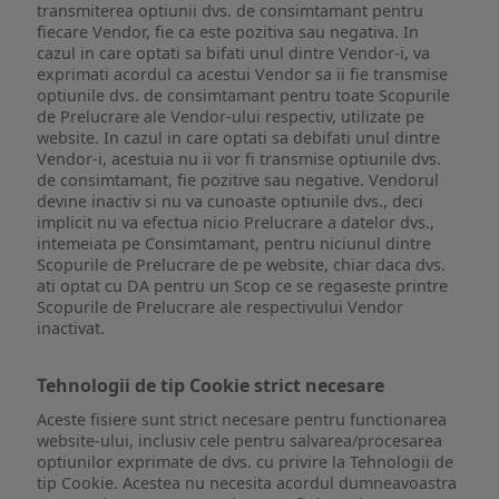
transmiterea optiunii dvs. de consimtamant pentru
fiecare Vendor, fie ca este pozitiva sau negativa. In
cazul in care optati sa bifati unul dintre Vendor-i, va
exprimati acordul ca acestui Vendor sa ii fie transmise
optiunile dvs. de consimtamant pentru toate Scopurile
de Prelucrare ale Vendor-ului respectiv, utilizate pe
website. In cazul in care optati sa debifati unul dintre
Vendor-i, acestuia nu ii vor fi transmise optiunile dvs.
de consimtamant, fie pozitive sau negative. Vendorul
devine inactiv si nu va cunoaste optiunile dvs., deci
implicit nu va efectua nicio Prelucrare a datelor dvs.,
intemeiata pe Consimtamant, pentru niciunul dintre
Scopurile de Prelucrare de pe website, chiar daca dvs.
ati optat cu DA pentru un Scop ce se regaseste printre
Scopurile de Prelucrare ale respectivului Vendor
inactivat.
Tehnologii de tip Cookie strict necesare
Aceste fisiere sunt strict necesare pentru functionarea
website-ului, inclusiv cele pentru salvarea/procesarea
optiunilor exprimate de dvs. cu privire la Tehnologii de
tip Cookie. Acestea nu necesita acordul dumneavoastra