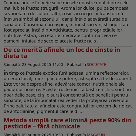
Toamna aduce în piețe și pe mesele noastre unul dintre cele
mai iubite fructe: strugurii. Aroma lor dulce, pulpa zemoasă
și varietatea de culori - albi, roșii sau negri - îi transformă
într-un simbol al sezonului, dar și într-o adevărată sursă de
sănătate. Consumați proaspeți, în must sau vin, strugurii au
fost apreciați încă din Antichitate, pentru proprietățile lor
nutritive. Astăzi, cercetările medicale confirmă ceea ce
oamenii intuiau de secole: aceste fructe nu s ...
De ce merită afinele un loc de cinste în
dieta ta
Sâmbătă, 23 August 2025 11:00 |
Publicat în
SOCIETATE
În timp ce fructele exotice fură adesea lumina reflectoarelor,
un erou local, mic și plin de putere, așteaptă să fie descoperit.
Este vorba despre afine, adevărate comori nutriționale ale
pădurilor noastre. Aceste fructe mici, albastru-închis, sunt nu
doar delicioase, ci și o sursă concentrată de beneficii pentru
sănătate, de la îmbunătățirea vederii la protejarea creierului.
Principalul atu al afinelor este conținutul lor extrem de ridicat
de antocianine, pigmentul care le d ...
Metoda simplă care elimină peste 90% din
pesticide – fără chimicale
Sâmbătă, 09 August 2025 10:30 |
Publicat în
MAGAZIN