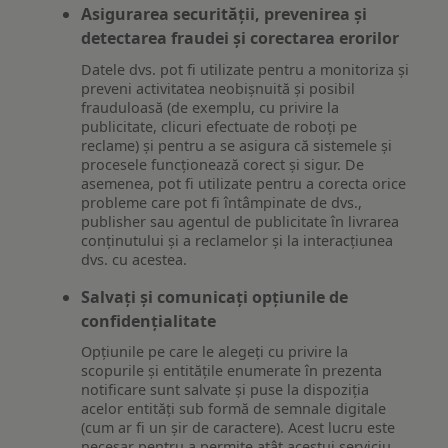
Asigurarea securității, prevenirea și
detectarea fraudei și corectarea erorilor
Datele dvs. pot fi utilizate pentru a monitoriza și
preveni activitatea neobișnuită și posibil
frauduloasă (de exemplu, cu privire la
publicitate, clicuri efectuate de roboți pe
reclame) și pentru a se asigura că sistemele și
procesele funcționează corect și sigur. De
asemenea, pot fi utilizate pentru a corecta orice
probleme care pot fi întâmpinate de dvs.,
publisher sau agentul de publicitate în livrarea
conținutului și a reclamelor și la interacțiunea
dvs. cu acestea.
Salvați și comunicați opțiunile de
confidențialitate
Opțiunile pe care le alegeți cu privire la
scopurile și entitățile enumerate în prezenta
notificare sunt salvate și puse la dispoziția
acelor entități sub formă de semnale digitale
(cum ar fi un șir de caractere). Acest lucru este
necesar pentru a permite atât acestui serviciu,