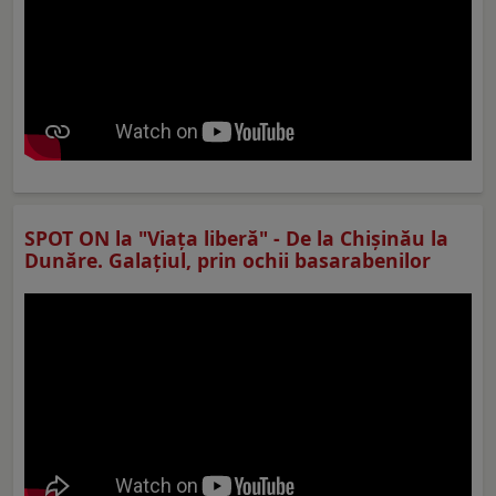
SPOT ON la "Viaţa liberă" - De la Chișinău la
Dunăre. Galațiul, prin ochii basarabenilor