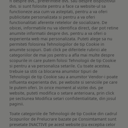
fi despre dvs., preferintele dvs. sau despre dispozitivul
dvs. si sunt folosite pentru a face ca website-ul sa
functioneze asa cum va asteptati, pentru a va oferi
publicitate personalizata si pentru a va oferi
functionalitati aferente retelelor de socializare. De
obicei, informatiile nu va identifica direct, dar pot retine
anumite informatii despre dvs. pentru a va oferi o
experienta web mai personalizata. Puteti alege sa nu
permiteti folosirea Tehnologiilor de tip Cookie in
anumite scopuri. Dati click pe diferitele rubrici ale
categoriilor de mai jos pentru a afla mai multe despre
scopurile in care putem folosi Tehnologii de tip Cookie
si pentru a va personaliza setarile. Cu toate acestea,
trebuie sa stiti ca blocarea anumitor tipuri de
Tehnologii de tip Cookie sau a anumitor Vendor-i poate
influenta experienta dvs. pe website si serviciile pe care
le putem oferi. In orice moment al vizitei dvs. pe
website, puteti modifica o setare anterioara, prin click
pe sectiunea Modifica setari confidentialitate, din josul
paginii.
Toate categoriile de Tehnologii de tip Cookie din cadrul
Scopurilor de Prelucrare bazate pe Consimtamant sunt
presetate INACTIVE pe acest website (cu exceptia celor