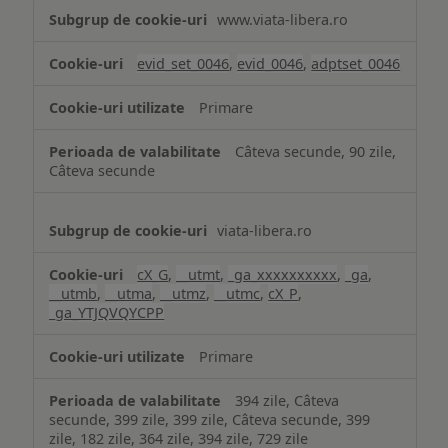
Măsurare
www.viata-libera.ro
și
analiză
evid_set_0046
,
evid_0046
,
adptset_0046
Primare
Câteva secunde, 90 zile,
Câteva secunde
viata-libera.ro
cX_G
,
__utmt
,
_ga_xxxxxxxxxx
,
_ga
,
__utmb
,
__utma
,
__utmz
,
__utmc
,
cX_P
,
_ga_YTJQVQYCPP
Primare
394 zile, Câteva
secunde, 399 zile, 399 zile, Câteva secunde, 399
zile, 182 zile, 364 zile, 394 zile, 729 zile