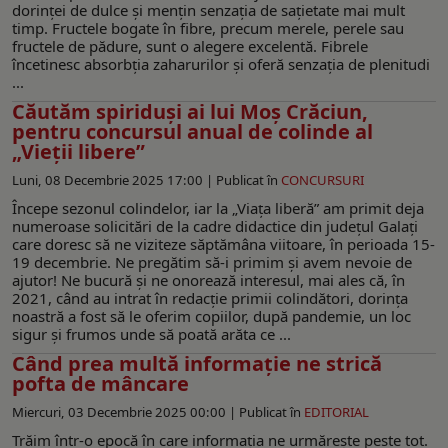
dorinței de dulce și mențin senzația de sațietate mai mult
timp. Fructele bogate în fibre, precum merele, perele sau
fructele de pădure, sunt o alegere excelentă. Fibrele
încetinesc absorbția zaharurilor și oferă senzația de plenitudi
...
Căutăm spiriduşi ai lui Moş Crăciun,
pentru concursul anual de colinde al
„Vieţii libere”
Luni, 08 Decembrie 2025 17:00 |
Publicat în
CONCURSURI
Începe sezonul colindelor, iar la „Viaţa liberă” am primit deja
numeroase solicitări de la cadre didactice din judeţul Galaţi
care doresc să ne viziteze săptămâna viitoare, în perioada 15-
19 decembrie. Ne pregătim să-i primim şi avem nevoie de
ajutor! Ne bucură şi ne onorează interesul, mai ales că, în
2021, când au intrat în redacţie primii colindători, dorinţa
noastră a fost să le oferim copiilor, după pandemie, un loc
sigur şi frumos unde să poată arăta ce ...
Când prea multă informație ne strică
pofta de mâncare
Miercuri, 03 Decembrie 2025 00:00 |
Publicat în
EDITORIAL
Trăim într-o epocă în care informația ne urmărește peste tot.