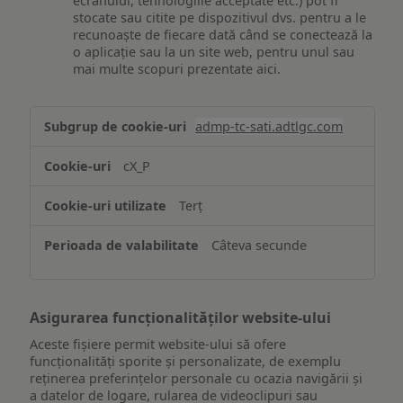
ecranului, tehnologiile acceptate etc.) pot fi
stocate sau citite pe dispozitivul dvs. pentru a le
recunoaște de fiecare dată când se conectează la
o aplicație sau la un site web, pentru unul sau
mai multe scopuri prezentate aici.
Stocarea
admp-tc-sati.adtlgc.com
și/sau
accesarea
cX_P
informațiilor
de
Terț
pe
un
Câteva secunde
dispozitiv
Asigurarea funcționalităților website-ului
Aceste fișiere permit website-ului să ofere
funcționalități sporite și personalizate, de exemplu
reţinerea preferinţelor personale cu ocazia navigării și
a datelor de logare, rularea de videoclipuri sau