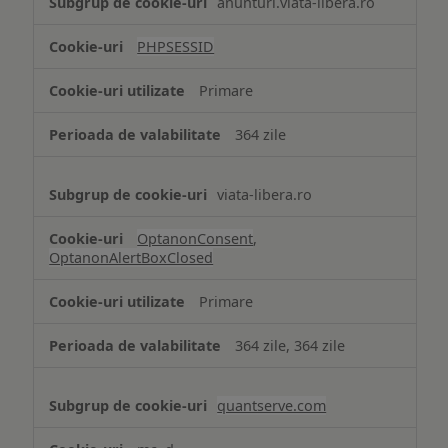
anunturi.viata-libera.ro
de
tip
PHPSESSID
Cookie
strict
Primare
necesare
364 zile
viata-libera.ro
OptanonConsent
,
OptanonAlertBoxClosed
Primare
364 zile, 364 zile
quantserve.com