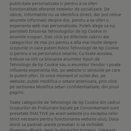
publicitate personalizata si pentru a va oferi
functionalitati aferente retelelor de socializare. De
obicei, informatiile nu va identifica direct, dar pot retine
anumite informatii despre dvs. pentru a va oferi o
experienta web mai personalizata. Puteti alege sa nu
permiteti folosirea Tehnologiilor de tip Cookie in
anumite scopuri. Dati click pe diferitele rubrici ale
categoriilor de mai jos pentru a afla mai multe despre
scopurile in care putem folosi Tehnologii de tip Cookie
si pentru a va personaliza setarile. Cu toate acestea,
trebuie sa stiti ca blocarea anumitor tipuri de
Tehnologii de tip Cookie sau a anumitor Vendor-i poate
influenta experienta dvs. pe website si serviciile pe care
le putem oferi. In orice moment al vizitei dvs. pe
website, puteti modifica o setare anterioara, prin click
pe sectiunea Modifica setari confidentialitate, din josul
paginii.
Toate categoriile de Tehnologii de tip Cookie din cadrul
Scopurilor de Prelucrare bazate pe Consimtamant sunt
presetate INACTIVE pe acest website (cu exceptia celor
strict necesare pentru functionarea website-ului). Daca
doriti sa pastrati aceste presetari si sa inchideti
fereastra afisata, aveti la dispozitie butonul „Salveaza