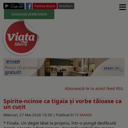
≡
Publica Anunt
Anunturi
Gestionați preferințele
Abonează-te la acest feed RSS
Spirite-ncinse ca tigaia şi vorbe tăioase ca
un cuțit
Miercuri, 27 Mai 2026 19:30 |
Publicat în
TV MANIA
* Finala. Un deget tăiat la propriu, într-o pungă desfăcută
greșit, aceasta a fost singura „traumă” vizibilă din marea