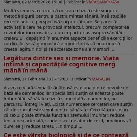
Sâmbătă, 07 Martie 2026 15:00 |
Publicat în
VIAŢĂ SĂNĂTOASA
Multă vreme s-a crezut că mișcarea fizică este singura
metodă sigură pentru a păstra mintea tânără, însă studiile
recente aduc o perspectivă surprinzătoare. Se pare că
activitățile care ne provoacă intelectul, precum completarea
cuvintelor încrucișate, au un impact uriaș asupra sănătății
creierului, depășind în anumite aspecte beneficiile exercițiilor
cardio. Această gimnastică a minții forțează neuronii să
creeze legături noi și să acceseze zone ale memori ...
Legătura dintre sex și memorie. Viața
intimă și capacitățile cognitive merg
mână în mână
Sâmbătă, 21 Februarie 2026 19:00 |
Publicat în
MAGAZIN
A avea o viață sexuală sănătoasă este una dintre nevoile de
bază ale oamenilor, iar specialiștii susțin că aceasta poate
îmbunătăți sănătatea fizică și mentală a oamenilor, pe
parcursul întregii vieți. Există numeroase cercetări care susțin
cât de crucial este sexul pentru sănătate. Cercetătorii susțin
că sexul poate stimula funcția sistemului imunitar, reduce
tensiunea arterială, scade riscul de atac de cord, ameliorează
durerea și reduce stresul. În timpul ...
Ce este vârsta biologică și de ce contează