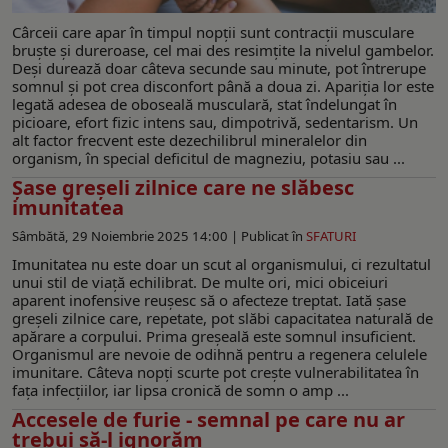
Cârceii care apar în timpul nopții sunt contracții musculare
bruște și dureroase, cel mai des resimțite la nivelul gambelor.
Deși durează doar câteva secunde sau minute, pot întrerupe
somnul și pot crea disconfort până a doua zi. Apariția lor este
legată adesea de oboseală musculară, stat îndelungat în
picioare, efort fizic intens sau, dimpotrivă, sedentarism. Un
alt factor frecvent este dezechilibrul mineralelor din
organism, în special deficitul de magneziu, potasiu sau ...
Șase greșeli zilnice care ne slăbesc
imunitatea
Sâmbătă, 29 Noiembrie 2025 14:00 |
Publicat în
SFATURI
Imunitatea nu este doar un scut al organismului, ci rezultatul
unui stil de viață echilibrat. De multe ori, mici obiceiuri
aparent inofensive reușesc să o afecteze treptat. Iată șase
greșeli zilnice care, repetate, pot slăbi capacitatea naturală de
apărare a corpului. Prima greșeală este somnul insuficient.
Organismul are nevoie de odihnă pentru a regenera celulele
imunitare. Câteva nopți scurte pot crește vulnerabilitatea în
fața infecțiilor, iar lipsa cronică de somn o amp ...
Accesele de furie - semnal pe care nu ar
trebui să-l ignorăm