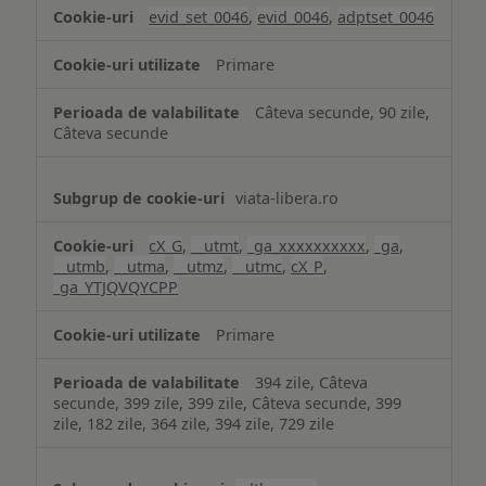
analiză
evid_set_0046
,
evid_0046
,
adptset_0046
Primare
Câteva secunde, 90 zile,
Câteva secunde
viata-libera.ro
cX_G
,
__utmt
,
_ga_xxxxxxxxxx
,
_ga
,
__utmb
,
__utma
,
__utmz
,
__utmc
,
cX_P
,
_ga_YTJQVQYCPP
Primare
394 zile, Câteva
secunde, 399 zile, 399 zile, Câteva secunde, 399
zile, 182 zile, 364 zile, 394 zile, 729 zile