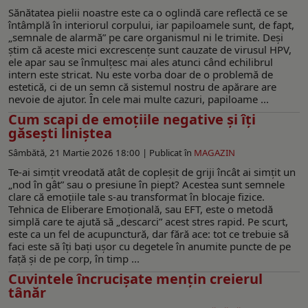
Sănătatea pielii noastre este ca o oglindă care reflectă ce se
întâmplă în interiorul corpului, iar papiloamele sunt, de fapt,
„semnale de alarmă” pe care organismul ni le trimite. Deși
știm că aceste mici excrescențe sunt cauzate de virusul HPV,
ele apar sau se înmulțesc mai ales atunci când echilibrul
intern este stricat. Nu este vorba doar de o problemă de
estetică, ci de un semn că sistemul nostru de apărare are
nevoie de ajutor. În cele mai multe cazuri, papiloame ...
Cum scapi de emoțiile negative și îți
găsești liniștea
Sâmbătă, 21 Martie 2026 18:00 |
Publicat în
MAGAZIN
Te-ai simțit vreodată atât de copleșit de griji încât ai simțit un
„nod în gât” sau o presiune în piept? Acestea sunt semnele
clare că emoțiile tale s-au transformat în blocaje fizice.
Tehnica de Eliberare Emoțională, sau EFT, este o metodă
simplă care te ajută să „descarci” acest stres rapid. Pe scurt,
este ca un fel de acupunctură, dar fără ace: tot ce trebuie să
faci este să îți bați ușor cu degetele în anumite puncte de pe
față și de pe corp, în timp ...
Cuvintele încrucișate mențin creierul
tânăr