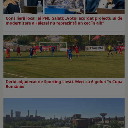
Consilierii locali ai PNL Galaţi: „Votul acordat proiectului de
modernizare a Falezei nu reprezintă un cec în alb”
Derbi adjudecat de Sporting Liești. Meci cu 6 goluri în Cupa
României