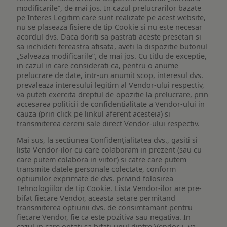
modificarile”, de mai jos. In cazul prelucrarilor bazate
pe Interes Legitim care sunt realizate pe acest website,
nu se plaseaza fisiere de tip Cookie si nu este necesar
acordul dvs. Daca doriti sa pastrati aceste presetari si
sa inchideti fereastra afisata, aveti la dispozitie butonul
„Salveaza modificarile”, de mai jos. Cu titlu de exceptie,
in cazul in care considerati ca, pentru o anume
prelucrare de date, intr-un anumit scop, interesul dvs.
prevaleaza interesului legitim al Vendor-ului respectiv,
va puteti exercita dreptul de opozitie la prelucrare, prin
accesarea politicii de confidentialitate a Vendor-ului in
cauza (prin click pe linkul aferent acesteia) si
transmiterea cererii sale direct Vendor-ului respectiv.
Mai sus, la sectiunea Confidențialitatea dvs., gasiti si
lista Vendor-ilor cu care colaboram in prezent (sau cu
care putem colabora in viitor) si catre care putem
transmite datele personale colectate, conform
optiunilor exprimate de dvs. privind folosirea
Tehnologiilor de tip Cookie. Lista Vendor-ilor are pre-
bifat fiecare Vendor, aceasta setare permitand
transmiterea optiunii dvs. de consimtamant pentru
fiecare Vendor, fie ca este pozitiva sau negativa. In
cazul in care optati sa bifati unul dintre Vendor-i, va