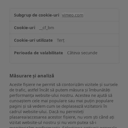
Asigurarea
vimeo.com
funcționalităților
website-
__cf_bm
ului
Terț
Câteva secunde
Măsurare și analiză
Aceste fișiere ne permit să contorizăm vizitele și sursele
de trafic, astfel încât să putem măsura și îmbunătăți
performanța website-ului nostru. Acestea ne ajută să
cunoaștem cele mai populare sau mai puțin populare
pagini și să vedem cum se deplasează vizitatorii în
cadrul website-ului. Dacă nu permiteți
plasarea/accesarea acestor fișiere, nu vom ști când ați
vizitat website-ul nostru și nu vom putea să-i
monitorizăm performanța. Selectarea opțiunii generale