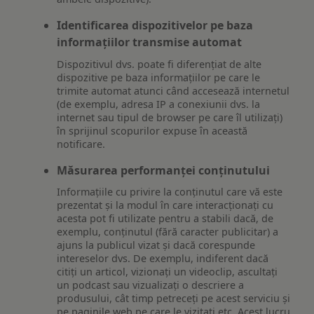
Identificarea dispozitivelor pe baza
informațiilor transmise automat
Dispozitivul dvs. poate fi diferențiat de alte
dispozitive pe baza informațiilor pe care le
trimite automat atunci când accesează internetul
(de exemplu, adresa IP a conexiunii dvs. la
internet sau tipul de browser pe care îl utilizați)
în sprijinul scopurilor expuse în această
notificare.
Măsurarea performanței conținutului
Informațiile cu privire la conținutul care vă este
prezentat și la modul în care interacționați cu
acesta pot fi utilizate pentru a stabili dacă, de
exemplu, conținutul (fără caracter publicitar) a
ajuns la publicul vizat și dacă corespunde
intereselor dvs. De exemplu, indiferent dacă
citiți un articol, vizionați un videoclip, ascultați
un podcast sau vizualizați o descriere a
produsului, cât timp petreceți pe acest serviciu și
pe paginile web pe care le vizitați etc. Acest lucru