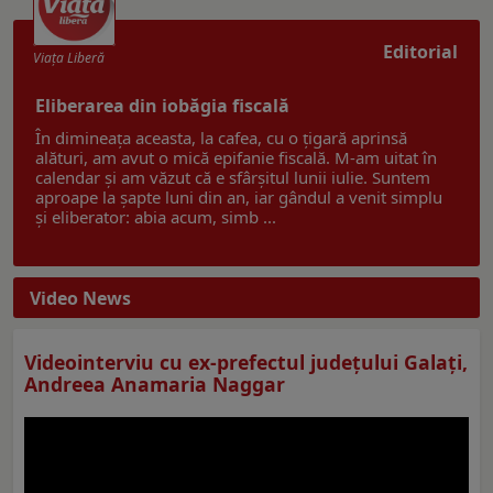
Editorial
Viaţa Liberă
Eliberarea din iobăgia fiscală
În dimineața aceasta, la cafea, cu o țigară aprinsă
alături, am avut o mică epifanie fiscală. M-am uitat în
calendar și am văzut că e sfârșitul lunii iulie. Suntem
aproape la șapte luni din an, iar gândul a venit simplu
și eliberator: abia acum, simb ...
Video News
Videointerviu cu ex-prefectul judeţului Galaţi,
Andreea Anamaria Naggar