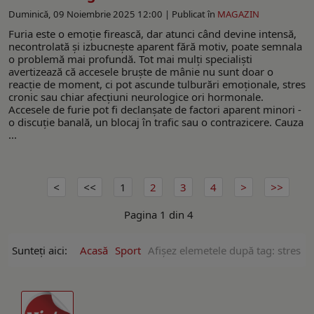
Duminică, 09 Noiembrie 2025 12:00 |
Publicat în
MAGAZIN
Furia este o emoție firească, dar atunci când devine intensă,
necontrolată și izbucnește aparent fără motiv, poate semnala
o problemă mai profundă. Tot mai mulți specialiști
avertizează că accesele bruște de mânie nu sunt doar o
reacție de moment, ci pot ascunde tulburări emoționale, stres
cronic sau chiar afecțiuni neurologice ori hormonale.
Accesele de furie pot fi declanșate de factori aparent minori -
o discuție banală, un blocaj în trafic sau o contrazicere. Cauza
...
1
2
3
4
Pagina 1 din 4
Sunteți aici:
Acasă
Sport
Afişez elemetele după tag: stres