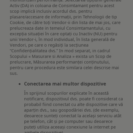
Activ (DA) in coloana de Consimtamant pentru acest
scop implică inclusiv acordul dvs. pentru
plasare/accesare de informații, prin Tehnologii de tip
Cookie, de către toți Vendor-ii din lista de mai jos, care
prelucreaza date in temeiul Consimtamantului, cu
excepția situației în care optați cu Inactiv (NU) pentru
unii Vendor-i, în mod individual, în lista generală de
Vendori, pe care o regăsiți la secțiunea
“Confidențialitatea dvs.” In mod separat, in cadrul
Scopului « Masurare si Analiza » exista un Scop de
prelucrare, Măsurarea performanței conținutului,
pentru care procedura este similara celei descrise mai
sus.
Conectarea mai multor dispozitive
În sprijinul scopurilor explicate în această
notificare, dispozitivul dvs. poate fi considerat ca
probabil fiind conectat cu alte dispozitive care vă
aparțin dvs., sau gospodăriei dvs. (de exemplu,
deoarece sunteți conectat la același serviciu atât
pe telefon, cât și pe computer sau deoarece
puteți utiliza aceeași conexiune la internet pe
ambele dispozitive).