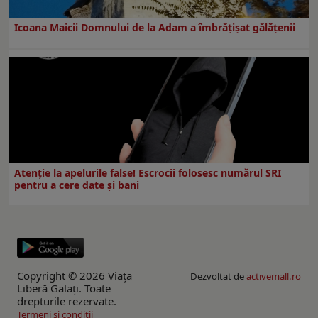
Icoana Maicii Domnului de la Adam a îmbrățișat gălățenii
Atenție la apelurile false! Escrocii folosesc numărul SRI
pentru a cere date și bani
Copyright © 2026 Viaţa
Dezvoltat de
activemall.ro
Liberă Galaţi. Toate
drepturile rezervate.
Termeni si conditii