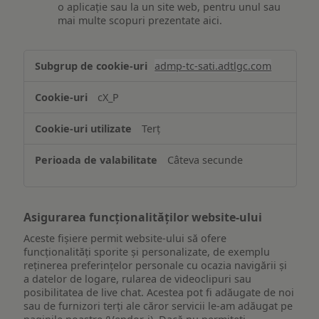
o aplicație sau la un site web, pentru unul sau
mai multe scopuri prezentate aici.
Stocarea
admp-tc-sati.adtlgc.com
și/sau
accesarea
cX_P
informațiilor
de
Terț
pe
un
Câteva secunde
dispozitiv
Asigurarea funcționalităților website-ului
Aceste fișiere permit website-ului să ofere
funcționalități sporite și personalizate, de exemplu
reţinerea preferinţelor personale cu ocazia navigării și
a datelor de logare, rularea de videoclipuri sau
posibilitatea de live chat. Acestea pot fi adăugate de noi
sau de furnizori terți ale căror servicii le-am adăugat pe