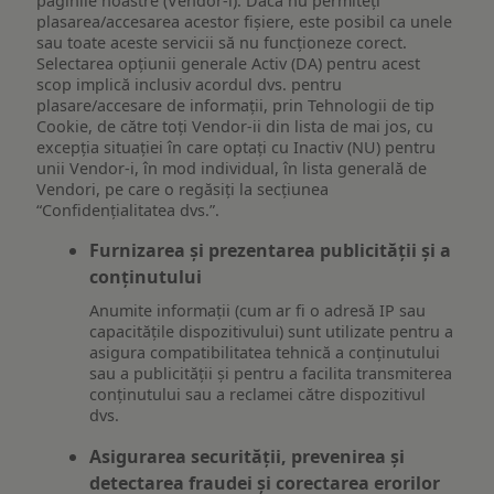
paginile noastre (Vendor-i). Dacă nu permiteți
plasarea/accesarea acestor fișiere, este posibil ca unele
sau toate aceste servicii să nu funcționeze corect.
Selectarea opțiunii generale Activ (DA) pentru acest
scop implică inclusiv acordul dvs. pentru
plasare/accesare de informații, prin Tehnologii de tip
Cookie, de către toți Vendor-ii din lista de mai jos, cu
excepția situației în care optați cu Inactiv (NU) pentru
unii Vendor-i, în mod individual, în lista generală de
Vendori, pe care o regăsiți la secțiunea
“Confidențialitatea dvs.”.
Furnizarea și prezentarea publicității și a
conținutului
Anumite informații (cum ar fi o adresă IP sau
capacitățile dispozitivului) sunt utilizate pentru a
asigura compatibilitatea tehnică a conținutului
sau a publicității și pentru a facilita transmiterea
conținutului sau a reclamei către dispozitivul
dvs.
Asigurarea securității, prevenirea și
detectarea fraudei și corectarea erorilor