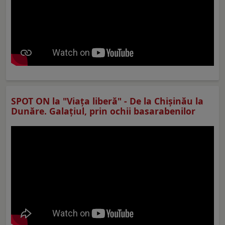
SPOT ON la "Viaţa liberă" - De la Chișinău la
Dunăre. Galațiul, prin ochii basarabenilor