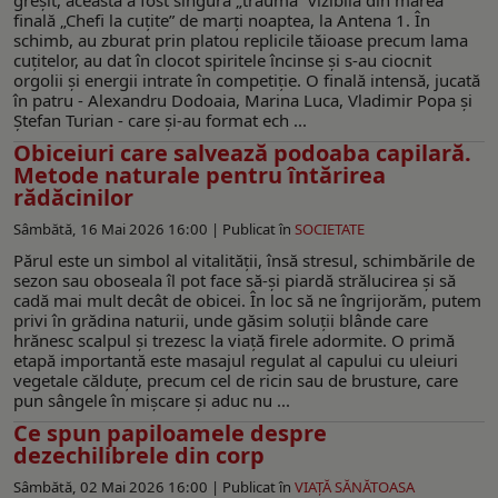
finală „Chefi la cuțite” de marți noaptea, la Antena 1. În
schimb, au zburat prin platou replicile tăioase precum lama
cuțitelor, au dat în clocot spiritele încinse și s-au ciocnit
orgolii și energii intrate în competiție. O finală intensă, jucată
în patru - Alexandru Dodoaia, Marina Luca, Vladimir Popa și
Ștefan Turian - care şi-au format ech ...
Obiceiuri care salvează podoaba capilară.
Metode naturale pentru întărirea
rădăcinilor
Sâmbătă, 16 Mai 2026 16:00 |
Publicat în
SOCIETATE
Părul este un simbol al vitalității, însă stresul, schimbările de
sezon sau oboseala îl pot face să-și piardă strălucirea și să
cadă mai mult decât de obicei. În loc să ne îngrijorăm, putem
privi în grădina naturii, unde găsim soluții blânde care
hrănesc scalpul și trezesc la viață firele adormite. O primă
etapă importantă este masajul regulat al capului cu uleiuri
vegetale călduțe, precum cel de ricin sau de brusture, care
pun sângele în mișcare și aduc nu ...
Ce spun papiloamele despre
dezechilibrele din corp
Sâmbătă, 02 Mai 2026 16:00 |
Publicat în
VIAŢĂ SĂNĂTOASA