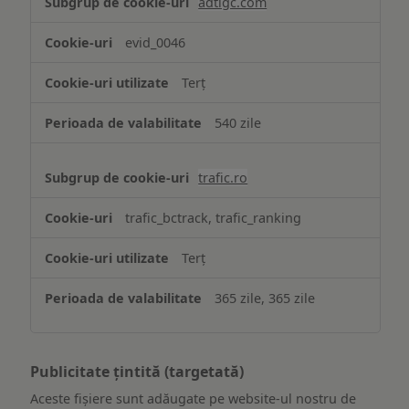
adtlgc.com
evid_0046
Terț
540 zile
trafic.ro
trafic_bctrack, trafic_ranking
Terț
365 zile, 365 zile
Publicitate țintită (targetată)
Aceste fișiere sunt adăugate pe website-ul nostru de