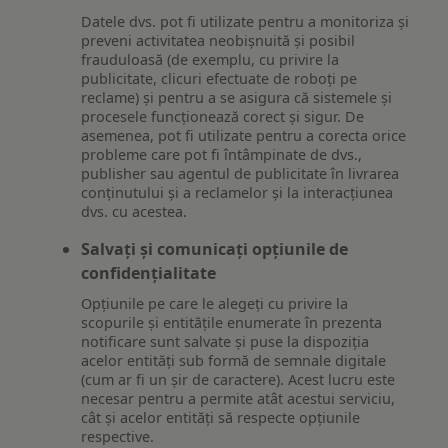
Datele dvs. pot fi utilizate pentru a monitoriza și
preveni activitatea neobișnuită și posibil
frauduloasă (de exemplu, cu privire la
publicitate, clicuri efectuate de roboți pe
reclame) și pentru a se asigura că sistemele și
procesele funcționează corect și sigur. De
asemenea, pot fi utilizate pentru a corecta orice
probleme care pot fi întâmpinate de dvs.,
publisher sau agentul de publicitate în livrarea
conținutului și a reclamelor și la interacțiunea
dvs. cu acestea.
Salvați și comunicați opțiunile de
confidențialitate
Opțiunile pe care le alegeți cu privire la
scopurile și entitățile enumerate în prezenta
notificare sunt salvate și puse la dispoziția
acelor entități sub formă de semnale digitale
(cum ar fi un șir de caractere). Acest lucru este
necesar pentru a permite atât acestui serviciu,
cât și acelor entități să respecte opțiunile
respective.