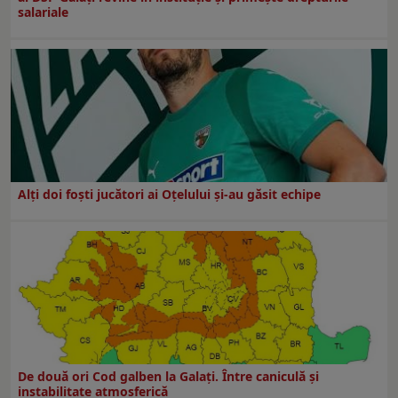
salariale
Alți doi foști jucători ai Oțelului și-au găsit echipe
De două ori Cod galben la Galaţi. Între caniculă şi
instabilitate atmosferică