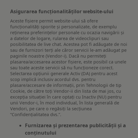
Asigurarea funcționalităților website-ului
Aceste fișiere permit website-ului să ofere
funcționalități sporite și personalizate, de exemplu
reţinerea preferinţelor personale cu ocazia navigării și
a datelor de logare, rularea de videoclipuri sau
posibilitatea de live chat. Acestea pot fi adăugate de noi
sau de furnizori terți ale căror servicii le-am adăugat pe
paginile noastre (Vendor-i). Dacă nu permiteți
plasarea/accesarea acestor fișiere, este posibil ca unele
sau toate aceste servicii să nu funcționeze corect.
Selectarea opțiunii generale Activ (DA) pentru acest
scop implică inclusiv acordul dvs. pentru
plasare/accesare de informații, prin Tehnologii de tip
Cookie, de către toți Vendor-ii din lista de mai jos, cu
excepția situației în care optați cu Inactiv (NU) pentru
unii Vendor-i, în mod individual, în lista generală de
Vendori, pe care o regăsiți la secțiunea
“Confidențialitatea dvs.”.
Furnizarea și prezentarea publicității și a
conținutului