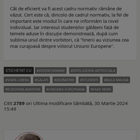
Cât de eficient va fi acest cadru normativ rămâne de
văzut. Cert este că, dincolo de cadrul normativ, la fel de
important este modul în care ne informăm la nivel
individual. Iar interesul studenților gălățeni față de
temele aduse în discuție demonstrează, după cum
sublinia unul dintre vorbitori, că "tinerii au viziunea cea
mai curajoasă despre viitorul Uniunii Europene".
ETICHETAT CU
DEZINFORMARE
INTELIGENTA ARTIFICIALA
VIATA LIBERA
GALATI
DEZBATERE
STUDENTI
AULA MAGNA
EUROPARLAMENTAR
UNIUNEA EUROPEANA
FAKE NEWS
Citit
2789
ori
Ultima modificare Sâmbătă, 30 Martie 2024
15:49