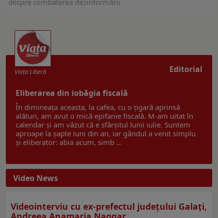
despre combaterea dezinformării
Editorial
Viaţa Liberă
Eliberarea din iobăgia fiscală
În dimineața aceasta, la cafea, cu o țigară aprinsă
alături, am avut o mică epifanie fiscală. M-am uitat în
calendar și am văzut că e sfârșitul lunii iulie. Suntem
aproape la șapte luni din an, iar gândul a venit simplu
și eliberator: abia acum, simb ...
Video News
Videointerviu cu ex-prefectul judeţului Galaţi,
Andreea Anamaria Naggar