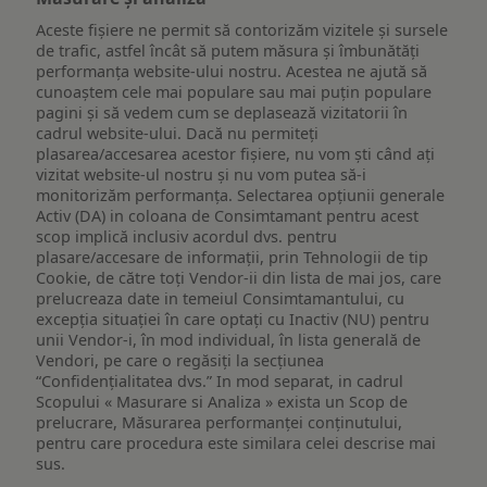
Aceste fișiere ne permit să contorizăm vizitele și sursele
de trafic, astfel încât să putem măsura și îmbunătăți
performanța website-ului nostru. Acestea ne ajută să
cunoaștem cele mai populare sau mai puțin populare
pagini și să vedem cum se deplasează vizitatorii în
cadrul website-ului. Dacă nu permiteți
plasarea/accesarea acestor fișiere, nu vom ști când ați
vizitat website-ul nostru și nu vom putea să-i
monitorizăm performanța. Selectarea opțiunii generale
Activ (DA) in coloana de Consimtamant pentru acest
scop implică inclusiv acordul dvs. pentru
plasare/accesare de informații, prin Tehnologii de tip
Cookie, de către toți Vendor-ii din lista de mai jos, care
prelucreaza date in temeiul Consimtamantului, cu
excepția situației în care optați cu Inactiv (NU) pentru
unii Vendor-i, în mod individual, în lista generală de
Vendori, pe care o regăsiți la secțiunea
“Confidențialitatea dvs.” In mod separat, in cadrul
Scopului « Masurare si Analiza » exista un Scop de
prelucrare, Măsurarea performanței conținutului,
pentru care procedura este similara celei descrise mai
sus.