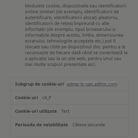
Modulele cookie, dispozitivele sau identificatorii
online similari (de exemplu, identificatorii de
autentificare, identificatorii alocați aleatoriu,
identificatorii de rețea) împreună cu alte
informații (de exemplu, tipul browserului și
informațiile despre acesta, limba, dimensiunea
ecranului, tehnologiile acceptate etc.) pot fi
stocate sau citite pe dispozitivul dvs. pentru a le
recunoaște de fiecare dată când se conectează la
o aplicație sau la un site web, pentru unul sau
mai multe scopuri prezentate aici.
Stocarea
admp-tc-sati.adtlgc.com
și/sau
accesarea
cX_P
informațiilor
de
Terț
pe
un
Câteva secunde
dispozitiv