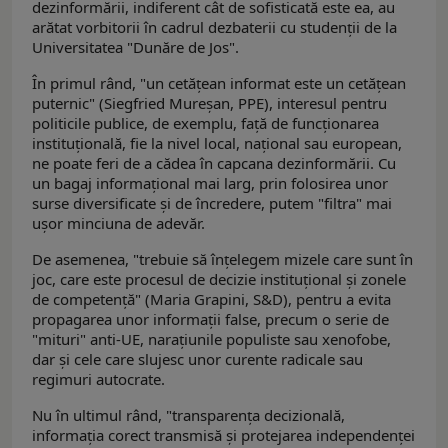
dezinformării, indiferent cât de sofisticată este ea, au
arătat vorbitorii în cadrul dezbaterii cu studenții de la
Universitatea "Dunăre de Jos".
În primul rând, "un cetățean informat este un cetățean
puternic" (Siegfried Mureșan, PPE), interesul pentru
politicile publice, de exemplu, față de funcționarea
instituțională, fie la nivel local, național sau european,
ne poate feri de a cădea în capcana dezinformării. Cu
un bagaj informațional mai larg, prin folosirea unor
surse diversificate și de încredere, putem "filtra" mai
ușor minciuna de adevăr.
De asemenea, "trebuie să înțelegem mizele care sunt în
joc, care este procesul de decizie instituțional și zonele
de competență" (Maria Grapini, S&D), pentru a evita
propagarea unor informații false, precum o serie de
"mituri" anti-UE, narațiunile populiste sau xenofobe,
dar și cele care slujesc unor curente radicale sau
regimuri autocrate.
Nu în ultimul rând, "transparența decizională,
informația corect transmisă și protejarea independenței