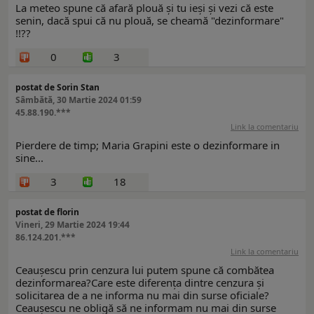
La meteo spune că afară plouă și tu ieși și vezi că este
senin, dacă spui că nu plouă, se cheamă "dezinformare"
!!??
0
3
postat de Sorin Stan
Sâmbătă, 30 Martie 2024 01:59
45.88.190.***
Link la comentariu
Pierdere de timp; Maria Grapini este o dezinformare in
sine...
3
18
postat de florin
Vineri, 29 Martie 2024 19:44
86.124.201.***
Link la comentariu
Ceaușescu prin cenzura lui putem spune că combătea
dezinformarea?Care este diferența dintre cenzura și
solicitarea de a ne informa nu mai din surse oficiale?
Ceaușescu ne obligă să ne informam nu mai din surse