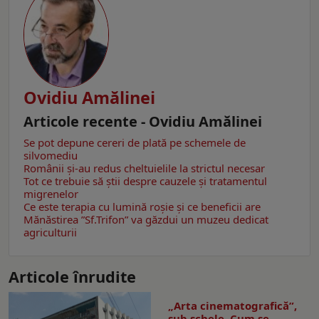
Ovidiu Amălinei
Articole recente - Ovidiu Amălinei
Se pot depune cereri de plată pe schemele de
silvomediu
Românii şi-au redus cheltuielile la strictul necesar
Tot ce trebuie să știi despre cauzele și tratamentul
migrenelor
Ce este terapia cu lumină roșie şi ce beneficii are
Mănăstirea ”Sf.Trifon” va găzdui un muzeu dedicat
agriculturii
Articole înrudite
„Arta cinematografică”,
sub schele. Cum se