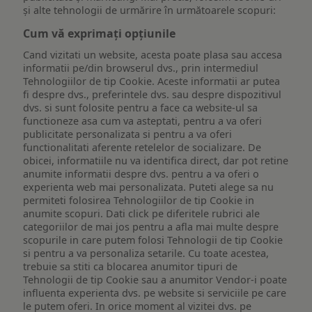
și alte tehnologii de urmărire în următoarele scopuri:
Cum vă exprimați opțiunile
Cand vizitati un website, acesta poate plasa sau accesa
informatii pe/din browserul dvs., prin intermediul
Tehnologiilor de tip Cookie. Aceste informatii ar putea
fi despre dvs., preferintele dvs. sau despre dispozitivul
dvs. si sunt folosite pentru a face ca website-ul sa
functioneze asa cum va asteptati, pentru a va oferi
publicitate personalizata si pentru a va oferi
functionalitati aferente retelelor de socializare. De
obicei, informatiile nu va identifica direct, dar pot retine
anumite informatii despre dvs. pentru a va oferi o
experienta web mai personalizata. Puteti alege sa nu
permiteti folosirea Tehnologiilor de tip Cookie in
anumite scopuri. Dati click pe diferitele rubrici ale
categoriilor de mai jos pentru a afla mai multe despre
scopurile in care putem folosi Tehnologii de tip Cookie
si pentru a va personaliza setarile. Cu toate acestea,
trebuie sa stiti ca blocarea anumitor tipuri de
Tehnologii de tip Cookie sau a anumitor Vendor-i poate
influenta experienta dvs. pe website si serviciile pe care
le putem oferi. In orice moment al vizitei dvs. pe