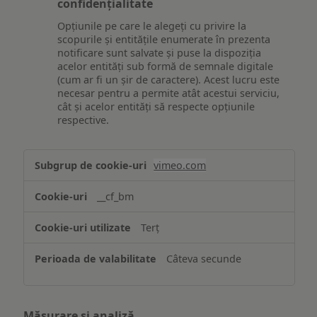
confidențialitate
Opțiunile pe care le alegeți cu privire la
scopurile și entitățile enumerate în prezenta
notificare sunt salvate și puse la dispoziția
acelor entități sub formă de semnale digitale
(cum ar fi un șir de caractere). Acest lucru este
necesar pentru a permite atât acestui serviciu,
cât și acelor entități să respecte opțiunile
respective.
Asigurarea
vimeo.com
funcționalităților
website-
__cf_bm
ului
Terț
Câteva secunde
Măsurare și analiză