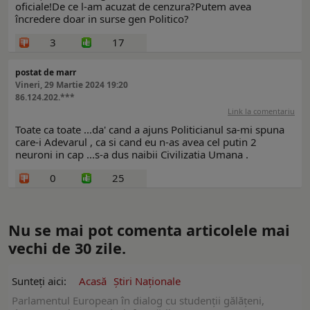
oficiale!De ce l-am acuzat de cenzura?Putem avea
încredere doar in surse gen Politico?
3
17
postat de marr
Vineri, 29 Martie 2024 19:20
86.124.202.***
Link la comentariu
Toate ca toate ...da' cand a ajuns Politicianul sa-mi spuna
care-i Adevarul , ca si cand eu n-as avea cel putin 2
neuroni in cap ...s-a dus naibii Civilizatia Umana .
0
25
Nu se mai pot comenta articolele mai
vechi de 30 zile.
Sunteți aici:
Acasă
Ştiri Naţionale
Parlamentul European în dialog cu studenții gălățeni,