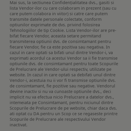
Mai sus, la sectiunea Confidențialitatea dvs., gasiti si
lista Vendor-ilor cu care colaboram in prezent (sau cu
care putem colabora in viitor) si catre care putem
transmite datele personale colectate, conform
optiunilor exprimate de dvs. privind folosirea
Tehnologiilor de tip Cookie. Lista Vendor-ilor are pre-
bifat fiecare Vendor, aceasta setare permitand
transmiterea optiunii dvs. de consimtamant pentru
fiecare Vendor, fie ca este pozitiva sau negativa. In
cazul in care optati sa bifati unul dintre Vendor-i, va
exprimati acordul ca acestui Vendor sa ii fie transmise
optiunile dvs. de consimtamant pentru toate Scopurile
de Prelucrare ale Vendor-ului respectiv, utilizate pe
website. In cazul in care optati sa debifati unul dintre
Vendor-i, acestuia nu ii vor fi transmise optiunile dvs.
de consimtamant, fie pozitive sau negative. Vendorul
devine inactiv si nu va cunoaste optiunile dvs., deci
implicit nu va efectua nicio Prelucrare a datelor dvs.,
intemeiata pe Consimtamant, pentru niciunul dintre
Scopurile de Prelucrare de pe website, chiar daca dvs.
ati optat cu DA pentru un Scop ce se regaseste printre
Scopurile de Prelucrare ale respectivului Vendor
inactivat.