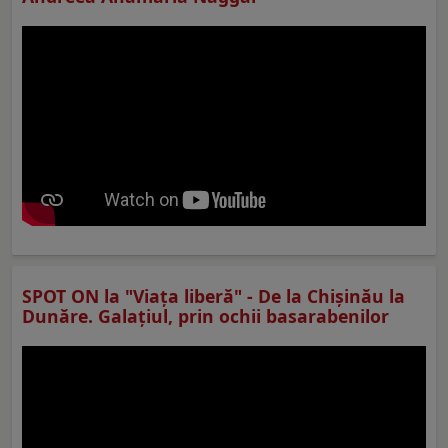
SPOT ON la "Viaţa liberă" - De la Chișinău la
Dunăre. Galațiul, prin ochii basarabenilor