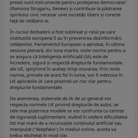
presei sunt instrumente pentru protejarea democrației"
(Ramona Strugariu, Renew) și contribuie la păstrarea
spiritului civic necesar unei societăți libere și corecte
față de cetățenii ei.
În cursul dezbaterii a fost subliniat și rolul pe care
instituțiile europene îl au în prevenirea dezinformării
cetățenilor. Parlamentul European a aprobat, în ultima
sesiune plenară, din luna martie, noile norme pentru a
se asigura că Inteligența Artificială (IA) este de
încredere, sigură și respectă drepturile fundamentale
ale UE, sprijinind în același timp inovarea. Prin noile
norme, primele de acest fel în lume, vor fi interzise în
UE aplicațiile IA care prezintă un risc clar pentru
drepturile fundamentale.
De asemenea, sistemele de IA de uz general vor
respecta normele UE privind drepturile de autor, iar
cele mai puternice modele se vor confrunta cu cerințe
de siguranță suplimentare. Având în vedere dificultatea
tot mai mare de a recunoaște conținutul artificial sau
manipulat ("deepfake") în mediul online, acesta va
trebui etichetat în mod clar.