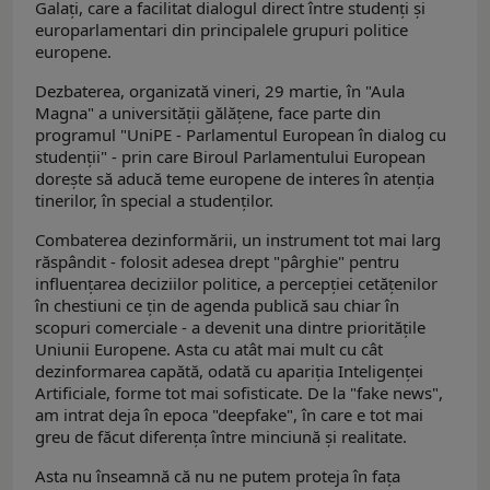
Galați, care a facilitat dialogul direct între studenți și
europarlamentari din principalele grupuri politice
europene.
Dezbaterea, organizată vineri, 29 martie, în "Aula
Magna" a universității gălățene, face parte din
programul "UniPE - Parlamentul European în dialog cu
studenții" - prin care Biroul Parlamentului European
dorește să aducă teme europene de interes în atenția
tinerilor, în special a studenților.
Combaterea dezinformării, un instrument tot mai larg
răspândit - folosit adesea drept "pârghie" pentru
influențarea deciziilor politice, a percepției cetățenilor
în chestiuni ce țin de agenda publică sau chiar în
scopuri comerciale - a devenit una dintre prioritățile
Uniunii Europene. Asta cu atât mai mult cu cât
dezinformarea capătă, odată cu apariția Inteligenței
Artificiale, forme tot mai sofisticate. De la "fake news",
am intrat deja în epoca "deepfake", în care e tot mai
greu de făcut diferența între minciună și realitate.
Asta nu înseamnă că nu ne putem proteja în fața