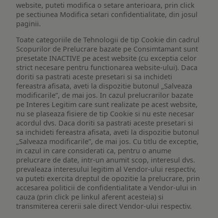
website, puteti modifica o setare anterioara, prin click
pe sectiunea Modifica setari confidentialitate, din josul
paginii.
Toate categoriile de Tehnologii de tip Cookie din cadrul
Scopurilor de Prelucrare bazate pe Consimtamant sunt
presetate INACTIVE pe acest website (cu exceptia celor
strict necesare pentru functionarea website-ului). Daca
doriti sa pastrati aceste presetari si sa inchideti
fereastra afisata, aveti la dispozitie butonul „Salveaza
modificarile”, de mai jos. In cazul prelucrarilor bazate
pe Interes Legitim care sunt realizate pe acest website,
nu se plaseaza fisiere de tip Cookie si nu este necesar
acordul dvs. Daca doriti sa pastrati aceste presetari si
sa inchideti fereastra afisata, aveti la dispozitie butonul
„Salveaza modificarile”, de mai jos. Cu titlu de exceptie,
in cazul in care considerati ca, pentru o anume
prelucrare de date, intr-un anumit scop, interesul dvs.
prevaleaza interesului legitim al Vendor-ului respectiv,
va puteti exercita dreptul de opozitie la prelucrare, prin
accesarea politicii de confidentialitate a Vendor-ului in
cauza (prin click pe linkul aferent acesteia) si
transmiterea cererii sale direct Vendor-ului respectiv.