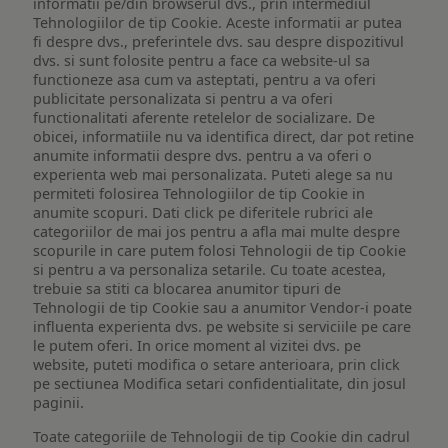
informatii pe/din browserul dvs., prin intermediul
Tehnologiilor de tip Cookie. Aceste informatii ar putea
fi despre dvs., preferintele dvs. sau despre dispozitivul
dvs. si sunt folosite pentru a face ca website-ul sa
functioneze asa cum va asteptati, pentru a va oferi
publicitate personalizata si pentru a va oferi
functionalitati aferente retelelor de socializare. De
obicei, informatiile nu va identifica direct, dar pot retine
anumite informatii despre dvs. pentru a va oferi o
experienta web mai personalizata. Puteti alege sa nu
permiteti folosirea Tehnologiilor de tip Cookie in
anumite scopuri. Dati click pe diferitele rubrici ale
categoriilor de mai jos pentru a afla mai multe despre
scopurile in care putem folosi Tehnologii de tip Cookie
si pentru a va personaliza setarile. Cu toate acestea,
trebuie sa stiti ca blocarea anumitor tipuri de
Tehnologii de tip Cookie sau a anumitor Vendor-i poate
influenta experienta dvs. pe website si serviciile pe care
le putem oferi. In orice moment al vizitei dvs. pe
website, puteti modifica o setare anterioara, prin click
pe sectiunea Modifica setari confidentialitate, din josul
paginii.
Toate categoriile de Tehnologii de tip Cookie din cadrul