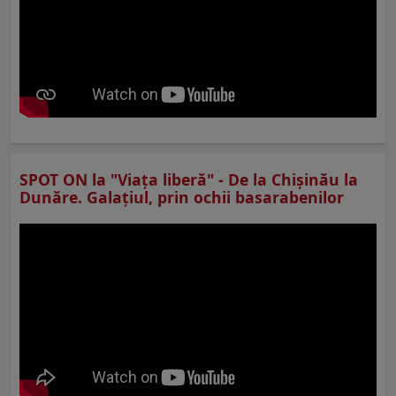
SPOT ON la "Viaţa liberă" - De la Chișinău la
Dunăre. Galațiul, prin ochii basarabenilor