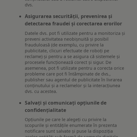
dvs.
Asigurarea securității, prevenirea și
detectarea fraudei și corectarea erorilor
Datele dvs. pot fi utilizate pentru a monitoriza și
preveni activitatea neobișnuită și posibil
frauduloasă (de exemplu, cu privire la
publicitate, clicuri efectuate de roboți pe
reclame) și pentru a se asigura că sistemele și
procesele funcționează corect și sigur. De
asemenea, pot fi utilizate pentru a corecta orice
probleme care pot fi întâmpinate de dvs.,
publisher sau agentul de publicitate în livrarea
conținutului și a reclamelor și la interacțiunea
dvs. cu acestea.
Salvați și comunicați opțiunile de
confidențialitate
Opțiunile pe care le alegeți cu privire la
scopurile și entitățile enumerate în prezenta
notificare sunt salvate și puse la dispoziția
acelor entități sub formă de semnale digitale