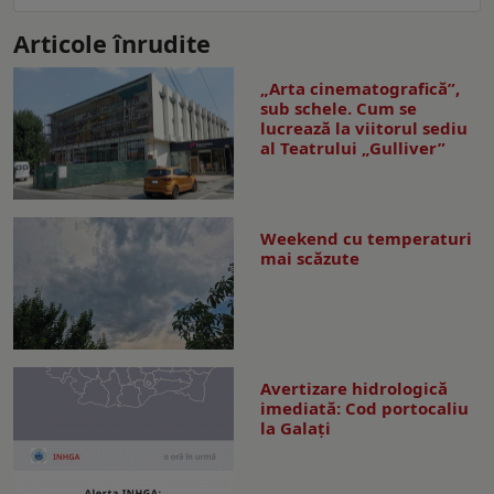
Articole înrudite
„Arta cinematografică”,
sub schele. Cum se
lucrează la viitorul sediu
al Teatrului „Gulliver”
Weekend cu temperaturi
mai scăzute
Avertizare hidrologică
imediată: Cod portocaliu
la Galaţi