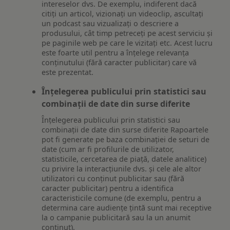
intereselor dvs. De exemplu, indiferent dacă
citiți un articol, vizionați un videoclip, ascultați
un podcast sau vizualizați o descriere a
produsului, cât timp petreceți pe acest serviciu și
pe paginile web pe care le vizitați etc. Acest lucru
este foarte util pentru a înțelege relevanța
conținutului (fără caracter publicitar) care vă
este prezentat.
Înțelegerea publicului prin statistici sau
combinații de date din surse diferite
Înțelegerea publicului prin statistici sau
combinații de date din surse diferite Rapoartele
pot fi generate pe baza combinației de seturi de
date (cum ar fi profilurile de utilizator,
statisticile, cercetarea de piață, datele analitice)
cu privire la interacțiunile dvs. și cele ale altor
utilizatori cu conținut publicitar sau (fără
caracter publicitar) pentru a identifica
caracteristicile comune (de exemplu, pentru a
determina care audiențe țintă sunt mai receptive
la o campanie publicitară sau la un anumit
conținut).