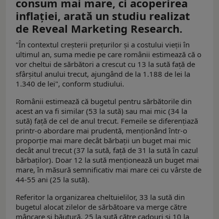
consum mai mare, ci acoperirea
inflaţiei, arată un studiu realizat
de Reveal Marketing Research.
"În contextul creşterii preţurilor şi a costului vieţii în
ultimul an, suma medie pe care românii estimează că o
vor cheltui de sărbători a crescut cu 13 la sută faţă de
sfârşitul anului trecut, ajungând de la 1.188 de lei la
1.340 de lei", conform studiului.
Românii estimează că bugetul pentru sărbătorile din
acest an va fi similar (53 la sută) sau mai mic (34 la
sută) faţă de cel de anul trecut. Femeile se diferenţiază
printr-o abordare mai prudentă, menţionând într-o
proporţie mai mare decât bărbaţii un buget mai mic
decât anul trecut (37 la sută, faţă de 31 la sută în cazul
bărbaţilor). Doar 12 la sută menţionează un buget mai
mare, în măsură semnificativ mai mare cei cu vârste de
44-55 ani (25 la sută).
Referitor la organizarea cheltuielilor, 33 la sută din
bugetul alocat zilelor de sărbătoare va merge către
mâncare şi băutură, 25 la sută către cadouri şi 10 la