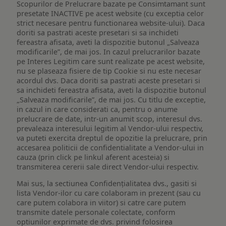
Scopurilor de Prelucrare bazate pe Consimtamant sunt
presetate INACTIVE pe acest website (cu exceptia celor
strict necesare pentru functionarea website-ului). Daca
doriti sa pastrati aceste presetari si sa inchideti
fereastra afisata, aveti la dispozitie butonul „Salveaza
modificarile”, de mai jos. In cazul prelucrarilor bazate
pe Interes Legitim care sunt realizate pe acest website,
nu se plaseaza fisiere de tip Cookie si nu este necesar
acordul dvs. Daca doriti sa pastrati aceste presetari si
sa inchideti fereastra afisata, aveti la dispozitie butonul
„Salveaza modificarile”, de mai jos. Cu titlu de exceptie,
in cazul in care considerati ca, pentru o anume
prelucrare de date, intr-un anumit scop, interesul dvs.
prevaleaza interesului legitim al Vendor-ului respectiv,
va puteti exercita dreptul de opozitie la prelucrare, prin
accesarea politicii de confidentialitate a Vendor-ului in
cauza (prin click pe linkul aferent acesteia) si
transmiterea cererii sale direct Vendor-ului respectiv.
Mai sus, la sectiunea Confidențialitatea dvs., gasiti si
lista Vendor-ilor cu care colaboram in prezent (sau cu
care putem colabora in viitor) si catre care putem
transmite datele personale colectate, conform
optiunilor exprimate de dvs. privind folosirea