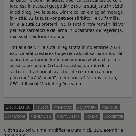
locuiesc în aceeaşi gospodărie (53 la sută) sau în vizită
la cei dragi (40 la sută). Dintre cei care aleg să meargă
în vizită, 32 la sută vor petrece sărbătorile cu familia,
iar 8 la sută cu prietenii. 85 la sută dintre români îşi vor
petrece sărbătorile de iarnă în localitatea de reşedinţă,
mai susţin autorii studiului.
"Inflaţia de 5,1 la sută înregistrată în noiembrie 2024
explică atât creşterea bugetului alocat sărbătorilor, cât
şi prudenţa românilor în gestionarea cheltuielilor din
această perioadă. Cu toate acestea, dorinţa de a
sărbători tradiţional şi alături de cei dragi rămâne
puternic înrădăcinată", menţionează Marius Luican,
CEO al Reveal Marketing Research.
ETICHETAT CU
BUGET
MANCARE
BAUTTURA
CRACIUN
SARBATORI
CHELTUIELI
VIATA LIBERA
GALATI
SOCIETATE
Citit
1226
ori
Ultima modificare Duminică, 22 Decembrie
2024 14:32