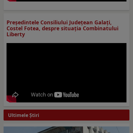
Preşedintele Consiliului Judeţean Galaţi,
Costel Fotea, despre situaţia Combinatului
Liberty
Ultimele Ştiri