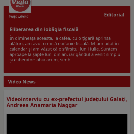
Editorial
Viaţa Liberă
Eliberarea din iobăgia fiscală
În dimineața aceasta, la cafea, cu o țigară aprinsă
alături, am avut o mică epifanie fiscală. M-am uitat în
calendar și am văzut că e sfârșitul lunii iulie. Suntem
aproape la șapte luni din an, iar gândul a venit simplu
și eliberator: abia acum, simb ...
Video News
Videointerviu cu ex-prefectul judeţului Galaţi,
Andreea Anamaria Naggar