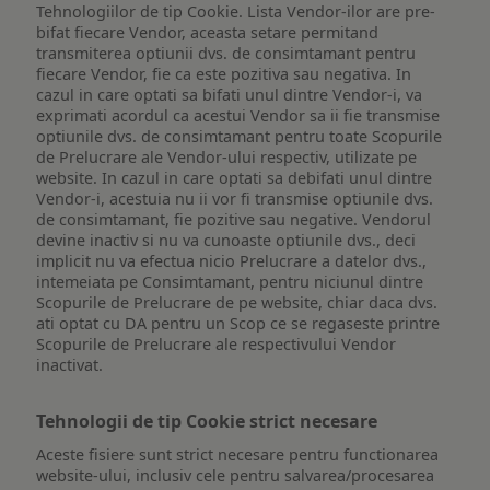
Tehnologiilor de tip Cookie. Lista Vendor-ilor are pre-
bifat fiecare Vendor, aceasta setare permitand
transmiterea optiunii dvs. de consimtamant pentru
fiecare Vendor, fie ca este pozitiva sau negativa. In
cazul in care optati sa bifati unul dintre Vendor-i, va
exprimati acordul ca acestui Vendor sa ii fie transmise
optiunile dvs. de consimtamant pentru toate Scopurile
de Prelucrare ale Vendor-ului respectiv, utilizate pe
website. In cazul in care optati sa debifati unul dintre
Vendor-i, acestuia nu ii vor fi transmise optiunile dvs.
de consimtamant, fie pozitive sau negative. Vendorul
devine inactiv si nu va cunoaste optiunile dvs., deci
implicit nu va efectua nicio Prelucrare a datelor dvs.,
intemeiata pe Consimtamant, pentru niciunul dintre
Scopurile de Prelucrare de pe website, chiar daca dvs.
ati optat cu DA pentru un Scop ce se regaseste printre
Scopurile de Prelucrare ale respectivului Vendor
inactivat.
Tehnologii de tip Cookie strict necesare
Aceste fisiere sunt strict necesare pentru functionarea
website-ului, inclusiv cele pentru salvarea/procesarea