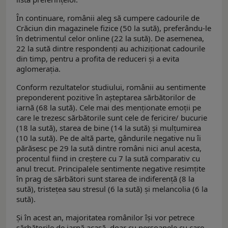
În continuare, românii aleg să cumpere cadourile de
Crăciun din magazinele fizice (50 la sută), preferându-le
în detrimentul celor online (22 la sută). De asemenea,
22 la sută dintre respondenţi au achiziţionat cadourile
din timp, pentru a profita de reduceri şi a evita
aglomeraţia.
Conform rezultatelor studiului, românii au sentimente
preponderent pozitive în aşteptarea sărbătorilor de
iarnă (68 la sută). Cele mai des menţionate emoţii pe
care le trezesc sărbătorile sunt cele de fericire/ bucurie
(18 la sută), starea de bine (14 la sută) şi mulţumirea
(10 la sută). Pe de altă parte, gândurile negative nu îi
părăsesc pe 29 la sută dintre români nici anul acesta,
procentul fiind in creştere cu 7 la sută comparativ cu
anul trecut. Principalele sentimente negative resimţite
în prag de sărbători sunt starea de indiferenţă (8 la
sută), tristeţea sau stresul (6 la sută) şi melancolia (6 la
sută).
Şi în acest an, majoritatea românilor îşi vor petrece
sărbătorile de iarnă acasă, doar cu persoanele cu care