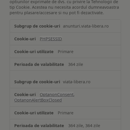
optiunilor exprimate de dvs. cu privire la Tehnologii de
tip Cookie. Acestea nu necesita acordul dumneavoastra
pentru plasare/accesare si nu pot fi dezactivate.
Tehnologii
anunturi.viata-libera.ro
de
tip
PHPSESSID
Cookie
strict
Primare
necesare
364 zile
viata-libera.ro
OptanonConsent
,
OptanonAlertBoxClosed
Primare
364 zile, 364 zile