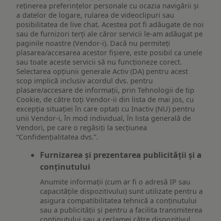
reţinerea preferinţelor personale cu ocazia navigării și
a datelor de logare, rularea de videoclipuri sau
posibilitatea de live chat. Acestea pot fi adăugate de noi
sau de furnizori terți ale căror servicii le-am adăugat pe
paginile noastre (Vendor-i). Dacă nu permiteți
plasarea/accesarea acestor fișiere, este posibil ca unele
sau toate aceste servicii să nu funcționeze corect.
Selectarea opțiunii generale Activ (DA) pentru acest
scop implică inclusiv acordul dvs. pentru
plasare/accesare de informații, prin Tehnologii de tip
Cookie, de către toți Vendor-ii din lista de mai jos, cu
excepția situației în care optați cu Inactiv (NU) pentru
unii Vendor-i, în mod individual, în lista generală de
Vendori, pe care o regăsiți la secțiunea
“Confidențialitatea dvs.”.
Furnizarea și prezentarea publicității și a
conținutului
Anumite informații (cum ar fi o adresă IP sau
capacitățile dispozitivului) sunt utilizate pentru a
asigura compatibilitatea tehnică a conținutului
sau a publicității și pentru a facilita transmiterea
conținutului sau a reclamei către dispozitivul