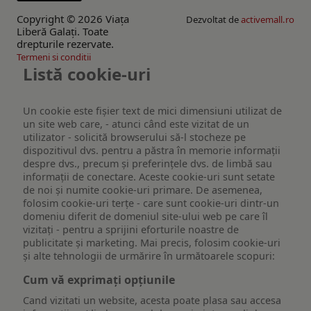
Copyright © 2026 Viaţa
Dezvoltat de
activemall.ro
Liberă Galaţi. Toate
drepturile rezervate.
Termeni si conditii
Listă cookie-uri
Un cookie este fişier text de mici dimensiuni utilizat de
un site web care, - atunci când este vizitat de un
utilizator - solicită browserului să-l stocheze pe
dispozitivul dvs. pentru a păstra în memorie informații
despre dvs., precum și preferințele dvs. de limbă sau
informații de conectare. Aceste cookie-uri sunt setate
de noi și numite cookie-uri primare. De asemenea,
folosim cookie-uri terțe - care sunt cookie-uri dintr-un
domeniu diferit de domeniul site-ului web pe care îl
vizitați - pentru a sprijini eforturile noastre de
publicitate și marketing. Mai precis, folosim cookie-uri
și alte tehnologii de urmărire în următoarele scopuri:
Cum vă exprimați opțiunile
Cand vizitati un website, acesta poate plasa sau accesa