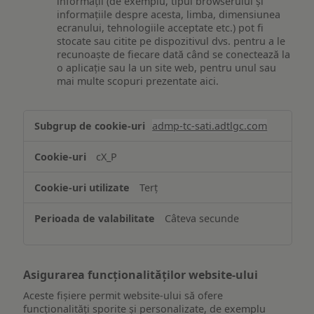
informații (de exemplu, tipul browserului și
informațiile despre acesta, limba, dimensiunea
ecranului, tehnologiile acceptate etc.) pot fi
stocate sau citite pe dispozitivul dvs. pentru a le
recunoaște de fiecare dată când se conectează la
o aplicație sau la un site web, pentru unul sau
mai multe scopuri prezentate aici.
Stocarea
admp-tc-sati.adtlgc.com
și/sau
accesarea
cX_P
informațiilor
de
Terț
pe
un
Câteva secunde
dispozitiv
Asigurarea funcționalităților website-ului
Aceste fișiere permit website-ului să ofere
funcționalități sporite și personalizate, de exemplu