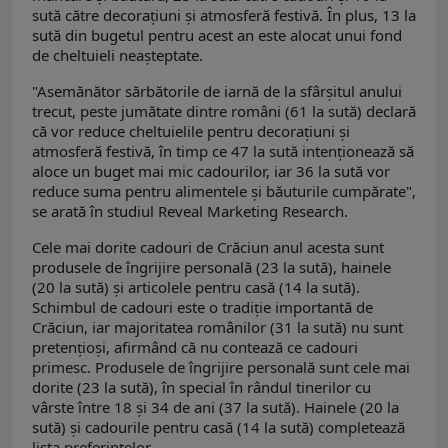
sută către decoraţiuni şi atmosferă festivă. În plus, 13 la
sută din bugetul pentru acest an este alocat unui fond
de cheltuieli neaşteptate.
"Asemănător sărbătorile de iarnă de la sfârşitul anului
trecut, peste jumătate dintre români (61 la sută) declară
că vor reduce cheltuielile pentru decoraţiuni şi
atmosferă festivă, în timp ce 47 la sută intenţionează să
aloce un buget mai mic cadourilor, iar 36 la sută vor
reduce suma pentru alimentele şi băuturile cumpărate",
se arată în studiul Reveal Marketing Research.
Cele mai dorite cadouri de Crăciun anul acesta sunt
produsele de îngrijire personală (23 la sută), hainele
(20 la sută) şi articolele pentru casă (14 la sută).
Schimbul de cadouri este o tradiţie importantă de
Crăciun, iar majoritatea românilor (31 la sută) nu sunt
pretenţioşi, afirmând că nu contează ce cadouri
primesc. Produsele de îngrijire personală sunt cele mai
dorite (23 la sută), în special în rândul tinerilor cu
vârste între 18 şi 34 de ani (37 la sută). Hainele (20 la
sută) şi cadourile pentru casă (14 la sută) completează
lista preferinţelor.