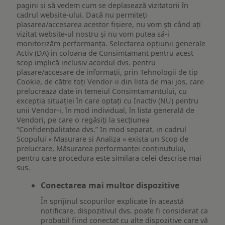
pagini și să vedem cum se deplasează vizitatorii în
cadrul website-ului. Dacă nu permiteți
plasarea/accesarea acestor fișiere, nu vom ști când ați
vizitat website-ul nostru și nu vom putea să-i
monitorizăm performanța. Selectarea opțiunii generale
Activ (DA) in coloana de Consimtamant pentru acest
scop implică inclusiv acordul dvs. pentru
plasare/accesare de informații, prin Tehnologii de tip
Cookie, de către toți Vendor-ii din lista de mai jos, care
prelucreaza date in temeiul Consimtamantului, cu
excepția situației în care optați cu Inactiv (NU) pentru
unii Vendor-i, în mod individual, în lista generală de
Vendori, pe care o regăsiți la secțiunea
“Confidențialitatea dvs.” In mod separat, in cadrul
Scopului « Masurare si Analiza » exista un Scop de
prelucrare, Măsurarea performanței conținutului,
pentru care procedura este similara celei descrise mai
sus.
Conectarea mai multor dispozitive
În sprijinul scopurilor explicate în această
notificare, dispozitivul dvs. poate fi considerat ca
probabil fiind conectat cu alte dispozitive care vă