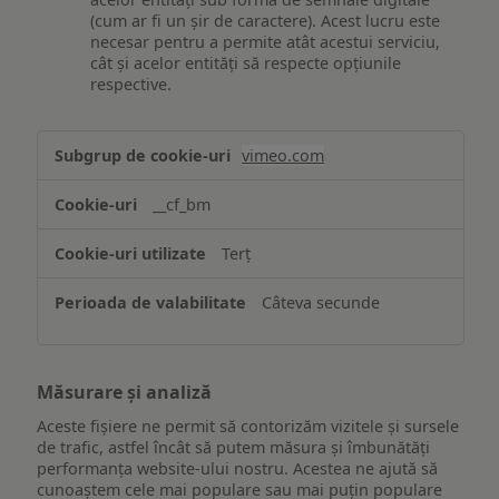
(cum ar fi un șir de caractere). Acest lucru este
necesar pentru a permite atât acestui serviciu,
cât și acelor entități să respecte opțiunile
respective.
Asigurarea
vimeo.com
funcționalităților
website-
__cf_bm
ului
Terț
Câteva secunde
Măsurare și analiză
Aceste fișiere ne permit să contorizăm vizitele și sursele
de trafic, astfel încât să putem măsura și îmbunătăți
performanța website-ului nostru. Acestea ne ajută să
cunoaștem cele mai populare sau mai puțin populare