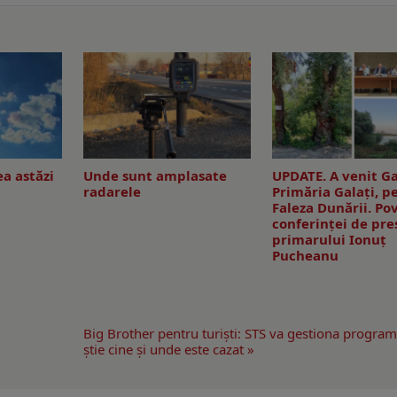
a astăzi
Unde sunt amplasate
UPDATE. A venit Ga
radarele
Primăria Galaţi, p
Faleza Dunării. Po
conferinţei de pre
primarului Ionuţ
Pucheanu
Big Brother pentru turişti: STS va gestiona program
ştie cine şi unde este cazat »