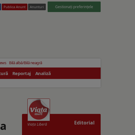
Gestionați preferințele
Publica Anunt
Anunturi
News
Bilă albă/Bilă neagră
tură
Reportaj
Analiză
la
Editorial
Viaţa Liberă