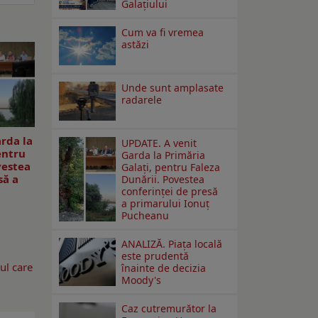
Galaţiului
Cum va fi vremea
astăzi
Unde sunt amplasate
radarele
rda la
UPDATE. A venit
entru
Garda la Primăria
vestea
Galaţi, pentru Faleza
să a
Dunării. Povestea
conferinţei de presă
a primarului Ionuţ
Pucheanu
ANALIZĂ. Piața locală
este prudentă
ul care
înainte de decizia
Moody's
Caz cutremurător la