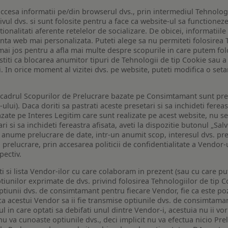
ccesa informatii pe/din browserul dvs., prin intermediul Tehnologii
ivul dvs. si sunt folosite pentru a face ca website-ul sa functionez
tionalitati aferente retelelor de socializare. De obicei, informatiile
enta web mai personalizata. Puteti alege sa nu permiteti folosirea 
de mai jos pentru a afla mai multe despre scopurile in care putem fo
a stiti ca blocarea anumitor tipuri de Tehnologii de tip Cookie sau
i. In orice moment al vizitei dvs. pe website, puteti modifica o set
n cadrul Scopurilor de Prelucrare bazate pe Consimtamant sunt pre
lui). Daca doriti sa pastrati aceste presetari si sa inchideti fereas
bazate pe Interes Legitim care sunt realizate pe acest website, nu s
i si sa inchideti fereastra afisata, aveti la dispozitie butonul „Sal
o anume prelucrare de date, intr-un anumit scop, interesul dvs. pre
a prelucrare, prin accesarea politicii de confidentialitate a Vendor-u
pectiv.
iti si lista Vendor-ilor cu care colaboram in prezent (sau cu care p
iunilor exprimate de dvs. privind folosirea Tehnologiilor de tip Co
iunii dvs. de consimtamant pentru fiecare Vendor, fie ca este pozit
 ca acestui Vendor sa ii fie transmise optiunile dvs. de consimtama
ul in care optati sa debifati unul dintre Vendor-i, acestuia nu ii v
nu va cunoaste optiunile dvs., deci implicit nu va efectua nicio Pre