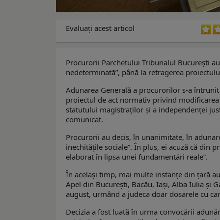
Evaluaţi acest articol
Procurorii Parchetului Tribunalul București au
nedeterminată”, până la retragerea proiectului 
Adunarea Generală a procurorilor s-a întrunit 
proiectul de act normativ privind modificarea 
statutului magistraților și a independenței jus
comunicat.
Procurorii au decis, în unanimitate, în adunar
inechitățile sociale”. În plus, ei acuză că din pr
elaborat în lipsa unei fundamentări reale”.
În același timp, mai multe instanțe din țară au
Apel din București, Bacău, Iași, Alba Iulia şi 
august, urmând a judeca doar dosarele cu carac
Decizia a fost luată în urma convocării adunăr