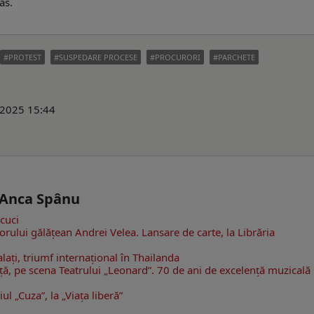
as.
PROTEST
SUSPEDARE PROCESE
PROCURORI
PARCHETE
 2025 15:44
- Anca Spânu
cuci
torului gălăţean Andrei Velea. Lansare de carte, la Librăria
alați, triumf internațional în Thailanda
ţă, pe scena Teatrului „Leonard”. 70 de ani de excelență muzicală 
ul „Cuza”, la „Viaţa liberă”