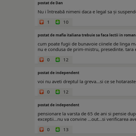
postat de Dan
Nu i întreabă nimeni daca e legal sa și suspende 
1
10
postat de mafia italiana trebuie sa faca lectii in roman
cum poate fugii de bunavoie ciinele de linga mac
nu e condusa de prim-mistru, presedinte. tara 
0
12
postat de independent
voi nu aveti dreptul la greva...si ce se hotarast
0
12
postat de independent
pensionare la varsta de 65 de ani si pensie dup
exceptii...nu va convine ...out...si verificarea 
0
13