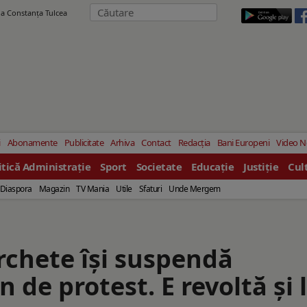
ila Constanţa Tulcea
i
Abonamente
Publicitate
Arhiva
Contact
Redacția
Bani Europeni
Video 
itică Administrație
Sport
Societate
Educație
Justiție
Cul
Diaspora
Magazin
TV Mania
Utile
Sfaturi
Unde Mergem
rchete îşi suspendă
n de protest. E revoltă și 