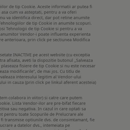
lor de tip Cookie. Aceste informatii ar putea fi
e asa cum va asteptati, pentru a va oferi
 nu va identifica direct, dar pot retine anumite
Tehnologiilor de tip Cookie in anumite scopuri.
losi Tehnologii de tip Cookie si pentru a va
 a anumitor Vendor-i poate influenta experienta
are anterioara, prin click pe sectiunea Modifica
setate INACTIVE pe acest website (cu exceptia
tra afisata, aveti la dispozitie butonul „Salveaza
e plaseaza fisiere de tip Cookie si nu este necesar
veaza modificarile”, de mai jos. Cu titlu de
valeaza interesului legitim al Vendor-ului
lui in cauza (prin click pe linkul aferent acesteia)
utem colabora in viitor) si catre care putem
okie. Lista Vendor-ilor are pre-bifat fiecare
iva sau negativa. In cazul in care optati sa
nt pentru toate Scopurile de Prelucrare ale
or fi transmise optiunile dvs. de consimtamant, fie
lucrare a datelor dvs., intemeiata pe