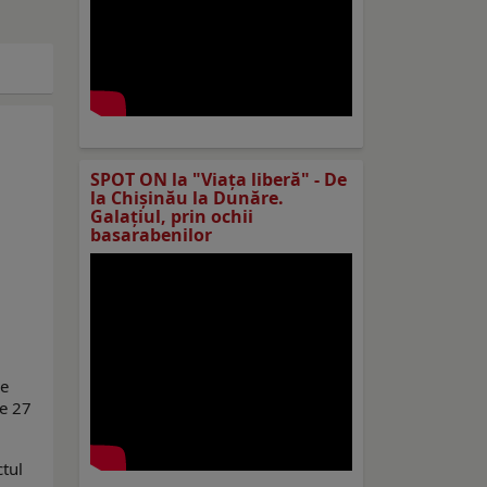
SPOT ON la "Viaţa liberă" - De
la Chișinău la Dunăre.
Galațiul, prin ochii
basarabenilor
de
de 27
ctul