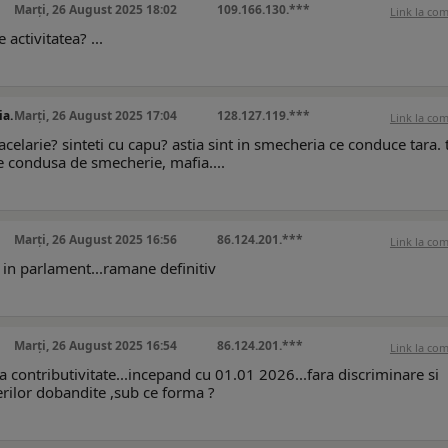
Marți, 26 August 2025 18:02
109.166.130.***
Link la co
activitatea? ...
ia.
Marți, 26 August 2025 17:04
128.127.119.***
Link la co
elarie? sinteti cu capu? astia sint in smecheria ce conduce tara. 
e condusa de smecherie, mafia....
Marți, 26 August 2025 16:56
86.124.201.***
Link la co
e in parlament...ramane definitiv
Marți, 26 August 2025 16:54
86.124.201.***
Link la co
a contributivitate...incepand cu 01.01 2026...fara discriminare si
averilor dobandite ,sub ce forma ?