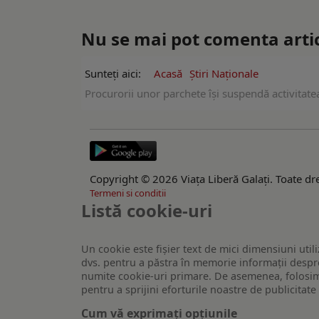
Nu se mai pot comenta artico
Sunteți aici:
Acasă
Ştiri Naţionale
Procurorii unor parchete îşi suspendă activitatea
Copyright © 2026 Viaţa Liberă Galaţi. Toate dre
Termeni si conditii
Listă cookie-uri
Un cookie este fişier text de mici dimensiuni utili
dvs. pentru a păstra în memorie informații despre
numite cookie-uri primare. De asemenea, folosim c
pentru a sprijini eforturile noastre de publicitat
Cum vă exprimați opțiunile