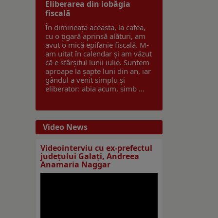
Eliberarea din iobăgia
fiscală
În dimineața aceasta, la cafea,
cu o țigară aprinsă alături, am
avut o mică epifanie fiscală. M-
am uitat în calendar și am văzut
că e sfârșitul lunii iulie. Suntem
aproape la șapte luni din an, iar
gândul a venit simplu și
eliberator: abia acum, simb ...
Video News
Videointerviu cu ex-prefectul
judeţului Galaţi, Andreea
Anamaria Naggar