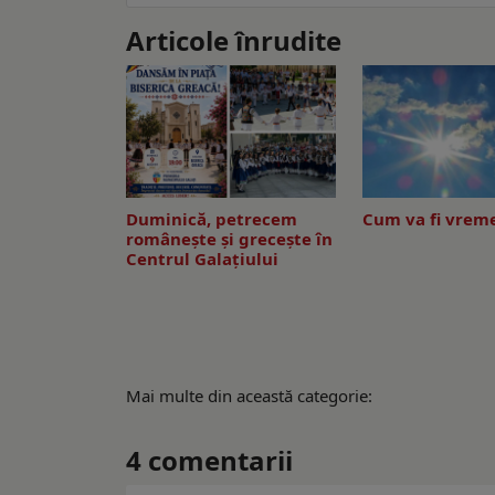
Articole înrudite
Duminică, petrecem
Cum va fi vreme
româneşte şi greceşte în
Centrul Galaţiului
Mai multe din această categorie:
4
comentarii