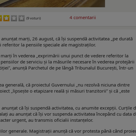
4
comentarii
(9 voturi)
 anunțat marți, 26 august, că își suspendă activitatea „pe durată
referitor la pensiile speciale ale magistraților.
marți în vederea „exprimării unui punct de vedere referitor la
pensiilor de serviciu și la măsurile necesare în vederea protejării
tiției”, anunță Parchetul de pe lângă Tribunalul București, într-un
ea generală, că proiectul Guvernului „nu rezolvă niciuna dintre
oiect „lipsește o etapizare reală și măsuri tranzitorii” și că „este
 anunțat că își suspendă activitatea, cu anumite excepții. Curțile 
Galaţi au anunțat că își vor suspenda activitatea începând cu data 
ter urgent, au transmis oficialii instanțelor.
ilor generale. Magistrații anunță că vor protesta până când proie