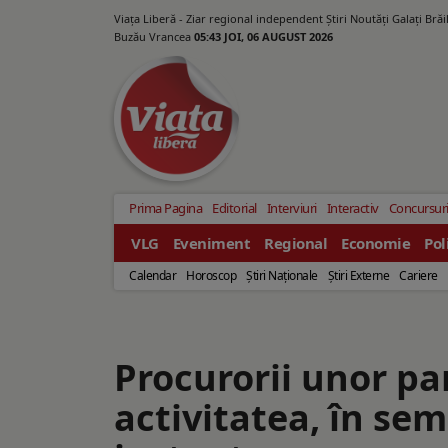
Viața Liberă - Ziar regional independent Știri Noutăți Galaţi Bră
Buzău Vrancea
05:43 JOI, 06 AUGUST 2026
Prima Pagina
Editorial
Interviuri
Interactiv
Concursur
VLG
Eveniment
Regional
Economie
Pol
Calendar
Horoscop
Ştiri Naţionale
Ştiri Externe
Cariere
Procurorii unor pa
activitatea, în sem