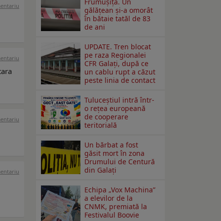
Frumușița. Un
mentariu
gălățean și-a omorât
în bătaie tatăl de 83
de ani
UPDATE. Tren blocat
pe raza Regionalei
mentariu
CFR Galați, după ce
tara
un cablu rupt a căzut
peste linia de contact
Tuluceștiul intră într-
o rețea europeană
de cooperare
mentariu
teritorială
Un bărbat a fost
găsit mort în zona
Drumului de Centură
din Galați
mentariu
Echipa „Vox Machina”
a elevilor de la
CNMK, premiată la
Festivalul Boovie