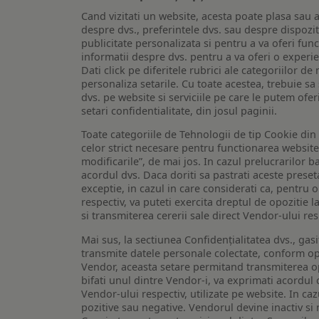
Cand vizitati un website, acesta poate plasa sau a
despre dvs., preferintele dvs. sau despre dispozit
publicitate personalizata si pentru a va oferi func
informatii despre dvs. pentru a va oferi o experi
Dati click pe diferitele rubrici ale categoriilor 
personaliza setarile. Cu toate acestea, trebuie s
dvs. pe website si serviciile pe care le putem ofer
setari confidentialitate, din josul paginii.
Toate categoriile de Tehnologii de tip Cookie di
celor strict necesare pentru functionarea website-u
modificarile”, de mai jos. In cazul prelucrarilor 
acordul dvs. Daca doriti sa pastrati aceste presetar
exceptie, in cazul in care considerati ca, pentru 
respectiv, va puteti exercita dreptul de opozitie l
si transmiterea cererii sale direct Vendor-ului res
Mai sus, la sectiunea Confidențialitatea dvs., gas
transmite datele personale colectate, conform opt
Vendor, aceasta setare permitand transmiterea opt
bifati unul dintre Vendor-i, va exprimati acordul
Vendor-ului respectiv, utilizate pe website. In caz
pozitive sau negative. Vendorul devine inactiv si 