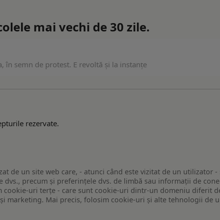
lele mai vechi de 30 zile.
, în semn de protest. E revoltă și la instanțe
pturile rezervate.
zat de un site web care, - atunci când este vizitat de un utilizator -
 dvs., precum și preferințele dvs. de limbă sau informații de conec
ookie-uri terțe - care sunt cookie-uri dintr-un domeniu diferit de 
e și marketing. Mai precis, folosim cookie-uri și alte tehnologii de