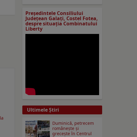
Preşedintele Consiliului
Judeţean Galaţi, Costel Fotea,
despre situaţia Combinatului
Liberty
Ultimele Ştiri
la
Duminică, petrecem
româneşte şi
greceşte în Centrul